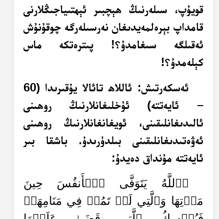
قويۇپ، سىلەرنىڭ ھېچبىر ئېھتىياجىڭلارنى
قامداپ بېرەلمەيدىغان نەرسىلەرگە چوقۇنۇش
ئەقىلگە سىغامدۇ؟! پىترەتكە ماس
كېلەمدۇ؟!
ئەسكەرتىش: ئاللاھ تائالا يۇقىرىدا (60
– ئايەتتە) ئۇخلىغانلارنىڭ روھىنى
ئالىدىغانلىقىنى، ئويغانغانلارنىڭ روھىنى
ئەۋەتىدىغانلىقىنى بىلدۈرىدۇ. باشقا بىر
ئايەتتە مۇنداق دەيدۇ:
﴿ٱللَّهُ يَتَوَفَّى ٱلۡأَنفُسَ حِينَ
مَوۡتِهَا وَٱلَّتِي لَمۡ تَمُتۡ فِي مَنَامِهَاۖ
فَيُمۡسِكُ ٱلَّتِي قَضَىٰ عَلَيۡهَا