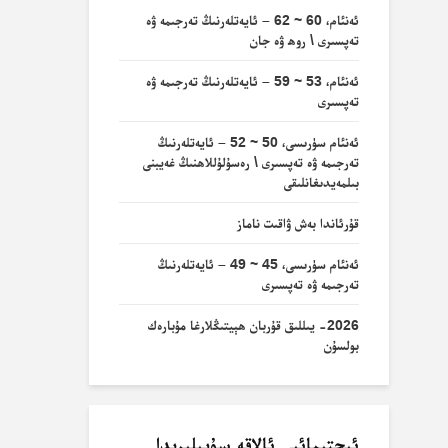
ئەنئام، 60 ~ 62 – ئايەتلەرنىڭ تەرجىمە ۋە
تەپسىرى \ روھ ۋە جان
ئەنئام، 53 ~ 59 – ئايەتلەرنىڭ تەرجىمە ۋە
تەپسىرى
ئەنئام سۈرىسى، 50 ~ 52 – ئايەتلەرنىڭ
تەرجىمە ۋە تەپسىرى \ رەسۇلۇللاھنىڭ غەيبنى
بىلمەيدىغانلىقى
قۇرئاندا بەش ۋاقىت ناماز
ئەنئام سۈرىسى، 45 ~ 49 – ئايەتلەرنىڭ
تەرجىمە ۋە تەپسىرى
2026- يىللىق قۇربان ھېيتىڭلارغا مۇبارەك
بولسۇن
ئىجتىمائىي ئالاقە سۇپىلىرىدا