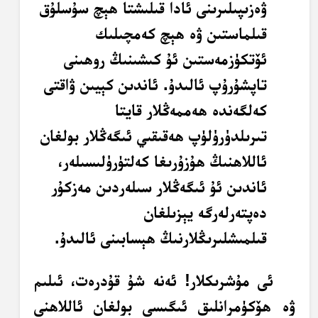
ۋەزىپىلىرىنى ئادا قىلىشتا ھېچ سۇسلۇق
قىلماستىن ۋە ھېچ كەمچىلىك
ئۆتكۈزمەستىن ئۇ كىشىنىڭ روھىنى
تاپشۇرۇپ ئالىدۇ. ئاندىن كېيىن ۋاقتى
كەلگەندە ھەممەڭلار قايتا
تىرىلدۈرۈلۈپ ھەقىقىي ئىگەڭلار بولغان
ئاللاھنىڭ ھۇزۇرىغا كەلتۈرۈلىسىلەر،
ئاندىن ئۇ ئىگەڭلار سىلەردىن مەزكۇر
دەپتەرلەرگە يېزىلغان
قىلمىشلىرىڭلارنىڭ ھېسابىنى ئالىدۇ.
ئى مۇشرىكلار! ئەنە شۇ قۇدرەت، ئىلىم
ۋە ھۆكۈمرانلىق ئىگىسى بولغان ئاللاھنى