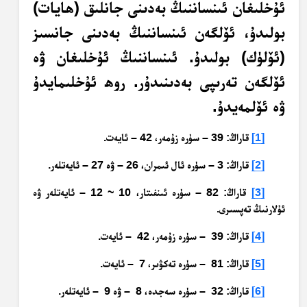
ئۇخلىغان ئىنساننىڭ بەدىنى جانلىق (ھايات)
بولىدۇ، ئۆلگەن ئىنساننىڭ بەدىنى جانسىز
(ئۆلۈك) بولىدۇ. ئىنساننىڭ ئۇخلىغان ۋە
ئۆلگەن تەرىپى بەدىنىدۇر. روھ ئۇخلىمايدۇ
ۋە ئۆلمەيدۇ.
[1]
قاراڭ: 39 – سۈرە زۇمەر، 42 – ئايەت.
[2]
قاراڭ: 3 – سۈرە ئال ئىمران، 26 – ۋە 27 – ئايەتلەر.
[3]
قاراڭ: 82 – سۈرە ئىنفىتار، 10 ~ 12 – ئايەتلەر ۋە
ئۇلارنىڭ تەپسىرى.
[4]
قاراڭ: 39 – سۈرە زۇمەر، 42 – ئايەت.
[5]
قاراڭ: 81 – سۈرە تەكۋىر، 7 – ئايەت.
[6]
قاراڭ: 32 – سۈرە سەجدە، 8 – ۋە 9 – ئايەتلەر.