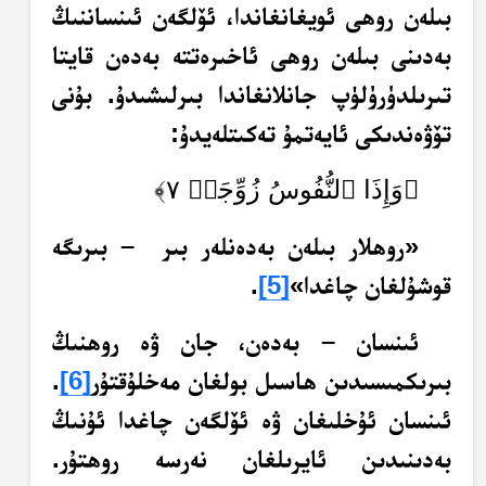
بىلەن روھى ئويغانغاندا، ئۆلگەن ئىنساننىڭ
بەدىنى بىلەن روھى ئاخىرەتتە بەدەن قايتا
تىرىلدۈرۈلۈپ جانلانغاندا بىرلىشىدۇ. بۇنى
تۆۋەندىكى ئايەتمۇ تەكىتلەيدۇ:
﴿وَإِذَا ٱلنُّفُوسُ زُوِّجَتۡ ٧﴾
«روھلار بىلەن بەدەنلەر بىر – بىرىگە
قوشۇلغان چاغدا»
[5]
.
ئىنسان – بەدەن، جان ۋە روھنىڭ
بىرىكمىسىدىن ھاسىل بولغان مەخلۇقتۇر
[6]
.
ئىنسان ئۇخلىغان ۋە ئۆلگەن چاغدا ئۇنىڭ
بەدىنىدىن ئايرىلغان نەرسە روھتۇر.