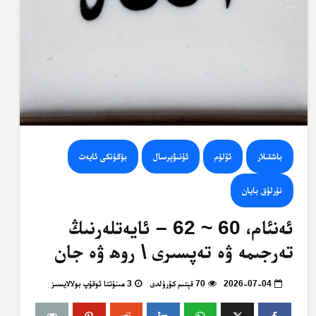
باشقىلار
ئۆلۈم
ئۇنىۋېرسال
بۈگۈنكى ئايەت
نۇرلۇق بايان
ئەنئام، 60 ~ 62 – ئايەتلەرنىڭ
تەرجىمە ۋە تەپسىرى \ روھ ۋە جان
2026-07-04
70 قېتىم كۆرۈلدى
3 مىنۇتتا ئوقۇپ بولالايسىز