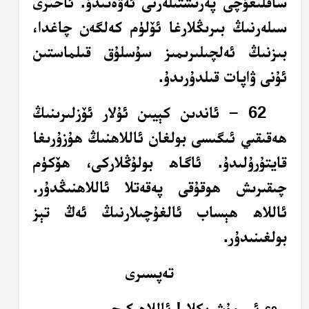
ساقلىغۇچى پەرىشتىلەرنى ئەۋەتىدۇ. ئاخىرى
سىلەرنىڭ بىرىڭلارغا ئۆلۈم كەلگەن چاغدا،
بىزنىڭ ئەلچىلىرىمىز سۇسلۇق قىلماستىن
ئۇنى ۋاپات قىلدۇرىدۇ.
62 – ئاندىن كېيىن ئۇلار ئۆزلىرىنىڭ
ھەقىقىي ئىگىسى بولغان ئاللاھنىڭ ھۇزۇرىغا
قايتۇرۇلىدۇ. ئاگاھ بولۇڭلاركى، ھۆكۈم
چىقىرىش ھوقۇقى پەقەتلا ئاللاھنىڭدۇر.
ئاللاھ ھېساب ئالغۇچىلارنىڭ ئەڭ تېز
بولغىنىدۇر.
تەپسىرى
ئى مۇشرىكلار! ئاللاھ كېچىسى