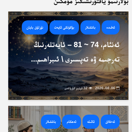
بۇلارنىمۇ ياقتۇرىشىڭىز مۇمكىن
ئەقىدە
باشقىلار
بۈگۈنكى ئايەت
نۇرلۇق بايان
ئەنئام، 74 ~ 81 – ئايەتلەرنىڭ
تەرجىمە ۋە تەپسىرى \ ئىبراھىم...
2026-08-06
32 قېتىم كۆرۈلدى
ئەخلاق
ئائىلە
ئەھكام
باشقىلار