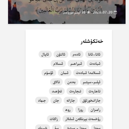
2026-07-20
98 قېتىم كۆرۈلدى
خەتكۈشلەر
ئاتا-ئانا
ئادەم
ئالتۇن
ئايال
ئىبادەت
ئىبراھىم
ئىسلام
ئىسلامدا ئىبادەت
ئىمان
ئۆسۈم
ئېلىم-سېتىم
بەدەن
تالاق
تاھارەت
تىجارەت
تەۋھىد
جازانىخورلۇق
جازانە
جان
جىھاد
رامىزان
روزا
روھ
رۇخسەت بېرىلگەن ئىشلار
زاكات
سودا
سودا - سېتىق
سۇ
شېرىك