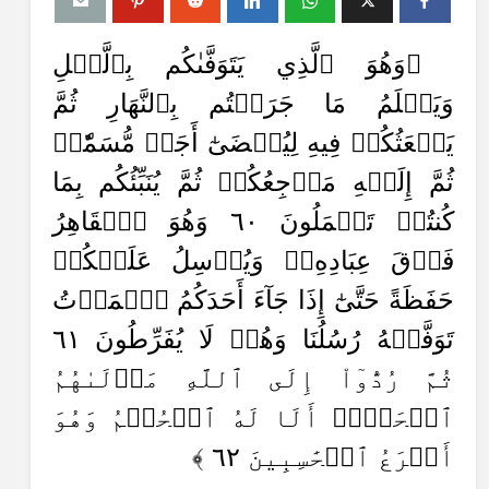
﴿وَهُوَ ٱلَّذِي يَتَوَفَّىٰكُم بِٱلَّيۡلِ
وَيَعۡلَمُ مَا جَرَحۡتُم بِٱلنَّهَارِ ثُمَّ
يَبۡعَثُكُمۡ فِيهِ لِيُقۡضَىٰٓ أَجَلٞ مُّسَمّٗىۖ
ثُمَّ إِلَيۡهِ مَرۡجِعُكُمۡ ثُمَّ يُنَبِّئُكُم بِمَا
كُنتُمۡ تَعۡمَلُونَ ٦٠ وَهُوَ ٱلۡقَاهِرُ
فَوۡقَ عِبَادِهِۦۖ
وَيُرۡسِلُ عَلَيۡكُمۡ
حَفَظَةً حَتَّىٰٓ إِذَا جَآءَ أَحَدَكُمُ ٱلۡمَوۡتُ
تَوَفَّتۡهُ رُسُلُنَا وَهُمۡ لَا يُفَرِّطُونَ ٦١
ثُمَّ رُدُّوٓاْ إِلَى ٱللَّهِ مَوۡلَىٰهُمُ
ٱلۡحَقِّۚ أَلَا لَهُ ٱلۡحُكۡمُ وَهُوَ
أَسۡرَعُ ٱلۡحَٰسِبِينَ ٦٢ ﴾