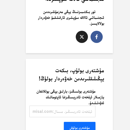
تور بىكتىمىزنىىڭ يېڭى مەزمۇنلىرىدىن
ئىجتىمائىي ئالاقە سۇپىلىرى ئارقىلىقمۇ خەۋەردار
بولالايسىز.
مۇشتەرى بولۇپ، بىكەت
يېڭىلىقلىرىدىن خەۋەردار بولۇڭ!
مۇشتەرى بولسىڭىز، بارلىق يېڭى يوللانغان
يازمىلار ئېلخەت ئادرېسىڭىزغا ئاپتوماتىك
ئەۋەتىلىدۇ.
ئېلخەت
ئادرېسىڭىز.
مىسال:
misal@misal.com
مۇشتەرى بولۇش