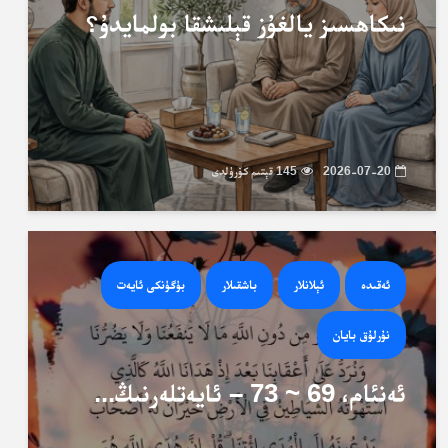
نىكاھسىز يالغۇز قېلىشقا بولمايدۇ؟
2026-07-20
145 قېتىم كۆرۈلدى
ئەقىدە
ئېلانلار
باشقىلار
بۈگۈنكى ئايەت
نۇرلۇق بايان
ئەنئام، 69 ~ 73 – ئايەتلەرنىڭ...