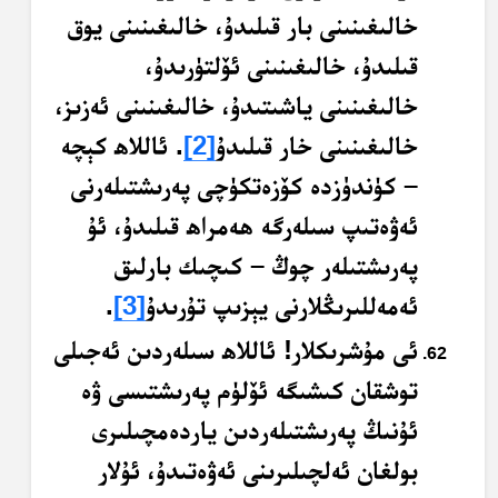
خالىغىنىنى بار قىلىدۇ، خالىغىنىنى يوق
قىلىدۇ، خالىغىنىنى ئۆلتۈرىدۇ،
خالىغىنىنى ياشىتىدۇ، خالىغىنىنى ئەزىز،
خالىغىنىنى خار قىلىدۇ
[2]
. ئاللاھ كېچە
– كۈندۈزدە كۆزەتكۈچى پەرىشتىلەرنى
ئەۋەتىپ سىلەرگە ھەمراھ قىلىدۇ، ئۇ
پەرىشتىلەر چوڭ – كىچىك بارلىق
ئەمەللىرىڭلارنى يېزىپ تۇرىدۇ
[3]
.
ئى مۇشرىكلار! ئاللاھ سىلەردىن ئەجىلى
توشقان كىشىگە ئۆلۈم پەرىشتىسى ۋە
ئۇنىڭ پەرىشتىلەردىن ياردەمچىلىرى
بولغان ئەلچىلىرىنى ئەۋەتىدۇ، ئۇلار