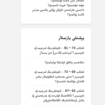
ئاياللار ئىش قىلسا بولمامدۇ؟
جۈمە مۇھىممۇ؟ ھېيت نامىزىمۇ؟
دادىسى ھارامدىن تاپقان پۇلنى بالىسى مىراس
ئالسا بولامدۇ؟
يېقىنقى يازمىلار
ئەنئام، 74 ~ 81 – ئايەتلەرنىڭ تەرجىمە ۋە
تەپسىرى \ ئىبراھىم (ئە.س) دىن مىسال
نىكاھسىز يالغۇز قېلىشقا بولمايدۇ؟
ئەنئام، 69 ~ 73 – ئايەتلەرنىڭ تەرجىمە ۋە
تەپسىرى \ دىننى مەسخىرە قىلغۇچىلار بىلەن
قانداق مۇئامىلە قىلىنىدۇ؟
ئەنئام، 63 ~67 – ئايەتلەرنىڭ تەرجىمە ۋە
تەپسىرى \ ئاللاھنىڭ قۇدرەت ۋە مەرھەمىتى ۋە
باتىل ئېتىقادكىلەرگە ئاگاھلاندۇرۇش