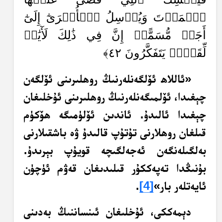
ٱلۡمَوۡتَ وَيُرۡسِلُ ٱلۡأُخۡرَىٰٓ إِلَىٰٓ
أَجَلٖ مُّسَمًّىۚ إِنَّ فِي ذَٰلِكَ لَأٓيَٰتٖ
لِّقَوۡمٖ يَتَفَكَّرُونَ ٤٢﴾
«ئاللاھ ئۆلگەنلەرنىڭ روھلىرىنى ئۆلگەن
چېغىدا، ئۆلمىگەنلەرنىڭ روھلىرىنى ئۇخلىغان
چېغىدا ئالىدۇ. ئاندىن ئۆلۈمىگە ھۆكۈم
قىلغان روھلارنى تۇتۇپ قالىدۇ ۋە باشقىلارنى
بەلگىلەنگەن ئەجەلگىچە قويۇپ بېرىدۇ.
بۇنىڭدا تەپەككۇر قىلىدىغان قەۋم ئۈچۈن
ئايەتلەر بار»
[4]
.
دېمەككى، ئۇخلىغان ئىنساننىڭ بەدىنى