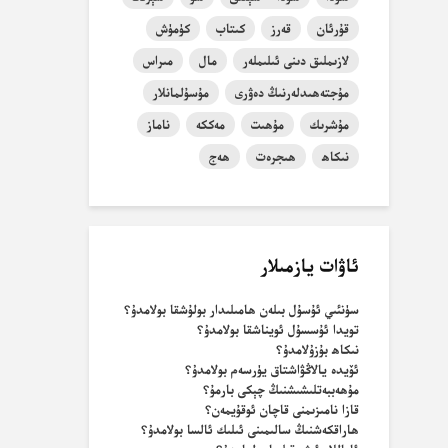
قۇرئان
قەرز
كىتاب
كۈمۈش
لازىملىق دىنى ئىلىملەر
مال
مىراس
مۇجتەھىدلەرنىڭ دەۋرى
مۇسۇلمانلار
مۇشرىك
مۇھىت
مەككە
ناماز
نىكاھ
ھىجرەت
ھەج
ئاۋات يازمىلار
سۈنئىي ئۇسۇل بىلەن ھامىلىدار بولۇشقا بولامدۇ؟
تويدا ئۇسسۇل ئويناشقا بولامدۇ؟
نىكاھ بۇزۇلامدۇ؟
ئۆيدە يالاڭۋاشتاق يۈرسەم بولامدۇ؟
مۇھەببەتلىشىشنىڭ چېكى بارمۇ؟
قازا نامىزىمنى قاچان ئوقۇيمەن؟
ھاراقكەشنىڭ سالىمىنى ئىلىك ئالسا بولامدۇ؟