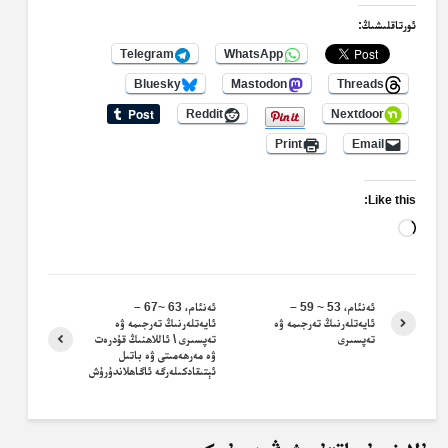
ئورتاقلىشىڭ:
Telegram
WhatsApp
Bluesky
Mastodon
Threads
Reddit
Nextdoor
Print
Email
Like this:
Loading…
ئەنئام، 53 ~ 59 –
ئەنئام، 63 ~67 –
ئايەتلەرنىڭ تەرجىمە ۋە
ئايەتلەرنىڭ تەرجىمە ۋە
تەپسىرى
تەپسىرى \ ئاللاھنىڭ قۇدرەت
ۋە مەرھەمىتى ۋە باتىل
ئېتىقادكىلەرگە ئاگاھلاندۇرۇش