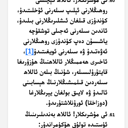
روھىڭلارنى ئېلىپ سىلەرنى ئۇخلىتىدۇ،
كۈندۈزى قىلغان ئىشلىرىڭلارنى بىلىدۇ،
ئاندىن سىلەرنى ئەجىلى توشقۇچە
ياشىسۇن دەپ كۈندۈزى روھىڭلارنى
ئەۋەتىدۇ ۋە سىلەرنى ئويغىتىدۇ
[1]
،
ئاخىرى ھەممىڭلار ئاللاھنىڭ ھۇزۇرىغا
قايتۇرۇلىسىلەر، شۇنىڭ بىلەن ئاللاھ
سىلەردىن قىلمىشىڭلارنىڭ ھېسابىنى
ئالىدۇ ۋە لايىق بولغان يېرىڭلارغا
(دوزاخقا) ئورۇنلاشتۇرىدۇ.
ئى مۇشرىكلار! ئاللاھ بەندىلىرىنىڭ
ئۈستىدە تولۇق ھۆكۈمراندۇر: