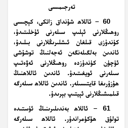
تەرجىمىسى
60 – ئاللاھ شۇنداق زاتكى، كېچىسى
روھىڭلارنى ئېلىپ سىلەرنى ئۇخلىتىدۇ،
كۈندۈزى قىلغان ئىشلىرىڭلارنى بىلىدۇ،
ئاندىن بەلگىلەنگەن ئەجەلنىڭ توشۇشى
ئۈچۈن كۈندۈزدە روھىڭلارنى ئەۋەتىپ
سىلەرنى ئويغىتىدۇ. ئاندىن ئاللاھنىڭ
ھۇزۇرىغا قايتىسىلەر. ئاندىن ئاللاھ سىلەرگە
قىلمىشىڭلارنى ئېيتىپ بېرىدۇ.
61 – ئاللاھ بەندىلىرىنىڭ ئۈستىدە
تولۇق ھۆكۈمراندۇر. ئاللاھ سىلەرگە