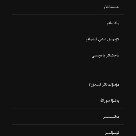
تەتقىقاتلار
ماقالىلەر
لازىملىق دىنىي ئىلىملەر
ياخشىلار باغچىسى
مۇسۇلمانلار كىمدۇر؟
پەتىۋا سوراڭ
مەقسىتىمىز
ئۇسۇلىمىز