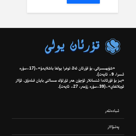
«شۈبھىسىزكى، بۇ قۇرئان ئەڭ توغرا يولغا باشلايدۇ»-(17-سۈرە
ئىسرا، 9- ئايەت).
«بىز بۇ قۇرئاندا ئىنسانلار ئۈچۈن ھەر تۈرلۈك مىسالنى بايان قىلدۇق. ئۇلار
ئويلانغاي»-(39-سۈرە زۇمەر، 27- ئايەت).
ئىبادەتلەر
پەتىۋالار