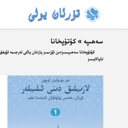
سەھىپە » كۇتۇپخانا
كۇتۇپخانا سەھىپىمىزدىن ئۆزىمىز يازغان ياكى تەرجىمە ئۇيغۇر
تاپالايسىز