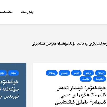
باش بەت
مەقسىتىمىز
چە كىتابلارنى ۋە باشقا مۇناسىۋەتلىك ھەرخىل كىتابلارنى
كىتابلار
ئەخلاق
ئەقىدە
ئەھكام
پەتىۋالار
كىتابلار
كۇتۇپ
كۇتۇپخانا
مۇئامىلە
خوشخەۋەر:
خوشخەۋەر: ئۇستاز ئەنەس
سۈننەتتە نا
ئالىمنىڭ «لازىملىق دىنىي
تورىدىن چۈش
ئىلىملەر» ناملىق ئېلكىتابىنى