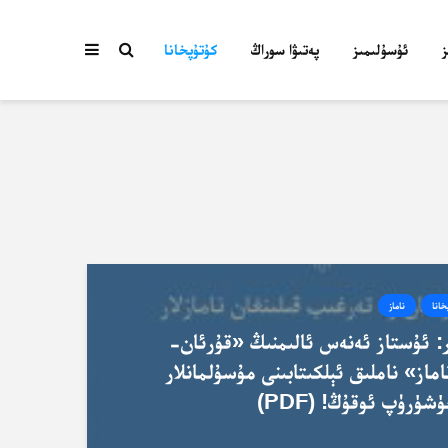
ئۇسۇلىمىز
پەتىۋا سوراڭ
كۇتۇپخانا
خانا
ناماز
 ئۇستاز ئەنەس ئالىمنىڭ «قۇرئان-
ماز» ناملىق ئېلكىتابىنى مۇسۇلمانلار
ۈرۈپ ئوقۇڭ! (PDF)