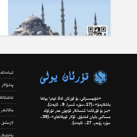
ئىبادەتلەر
پەتىۋالار
تەتقىقاتلا
«شۈبھىسىزكى، بۇ قۇرئان ئەڭ توغرا يولغا
باشلايدۇ»-(17-سۈرە ئىسرا، 9- ئايەت).
ماقالىلەر
«بىز بۇ قۇرئاندا ئىنسانلار ئۈچۈن ھەر تۈرلۈك
مىسالنى بايان قىلدۇق. ئۇلار ئويلانغاي»-(39-
لازىملىق د
سۈرە زۇمەر، 27- ئايەت).
ياخشىلار