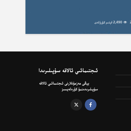
2,490 قېتىم كۆرۈلدى
ئىجتىمائىي ئالاقە سۇپىلىرىدا
يېڭى مەزمۇنلارنى ئىجتىمائىي ئالاقە
سۇپىلىرىدىنمۇ كۆرەلەيسىز