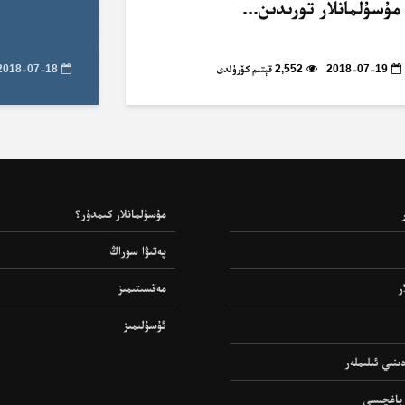
مۇسۇلمانلار تورىدىن...
2018-07-19
2,552 قېتىم كۆرۈلدى
2018-07-18
مۇسۇلمانلار كىمدۇر؟
پەتىۋا سوراڭ
ر
مەقسىتىمىز
ئۇسۇلىمىز
ىنىي ئىلىملەر
 باغچىسى