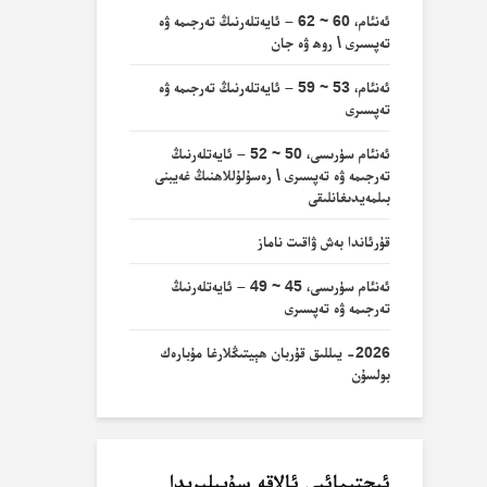
ئەنئام، 60 ~ 62 – ئايەتلەرنىڭ تەرجىمە ۋە
تەپسىرى \ روھ ۋە جان
ئەنئام، 53 ~ 59 – ئايەتلەرنىڭ تەرجىمە ۋە
تەپسىرى
ئەنئام سۈرىسى، 50 ~ 52 – ئايەتلەرنىڭ
تەرجىمە ۋە تەپسىرى \ رەسۇلۇللاھنىڭ غەيبنى
بىلمەيدىغانلىقى
قۇرئاندا بەش ۋاقىت ناماز
ئەنئام سۈرىسى، 45 ~ 49 – ئايەتلەرنىڭ
تەرجىمە ۋە تەپسىرى
2026- يىللىق قۇربان ھېيتىڭلارغا مۇبارەك
بولسۇن
ئىجتىمائىي ئالاقە سۇپىلىرىدا