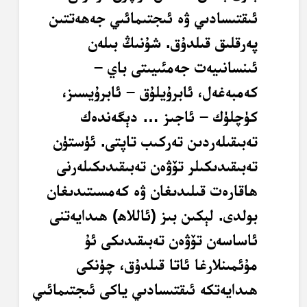
ئىقتىسادىي ۋە ئىجتىمائىي جەھەتتىن
پەرقلىق قىلدۇق. شۇنىڭ بىلەن
ئىنسانىيەت جەمئىيىتى باي –
كەمبەغەل، ئابرۇيلۇق – ئابرۇيسىز،
كۈچلۈك – ئاجىز … دېگەندەك
تەبىقىلەردىن تەركىب تاپتى. ئۈستۈن
تەبىقىدىكىلر تۆۋەن تەبىقىدىكىلەرنى
ھاقارەت قىلىدىغان ۋە كەمسىتىدىغان
بولدى. لېكىن بىز (ئاللاھ) ھىدايەتنى
ئاساسەن تۆۋەن تەبىقىدىكى ئۇ
مۇئمىنلارغا ئاتا قىلدۇق، چۈنكى
ھىدايەتكە ئىقتىسادىي ياكى ئىجتىمائىي