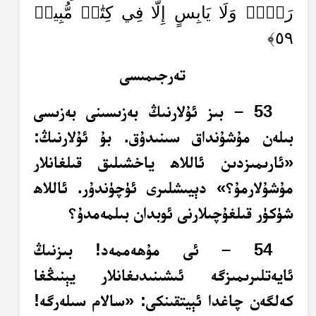
رَطۡبٖ وَلَا يَابِسٍ إِلَّا فِي كِتَٰبٖ مُّبِينٖ
٥٩﴾
تەرجىمىسى
53 – بىز ئۇلارنىڭ بەزىسىنى بەزىسى
بىلەن مۇشۇنداق سىنىدۇق. بۇ ئۇلارنىڭ:
«ئارىمىزدىن ئاللاھ ياخشىلىق قىلغانلار
مۇشۇلارمۇ؟» دېيىشلىرى ئۈچۈندۇر. ئاللاھ
شۈكۈر قىلغۇچىلارنى ئوبدان بىلمەمدۇ؟
54 – ئى مۇھەممەد! بىزنىڭ
ئايەتلىرىمىزگە ئىشىنىدىغانلار يېنىڭغا
كەلگەن چاغدا ئېيتقىنكى: «سالام سىلەرگە!