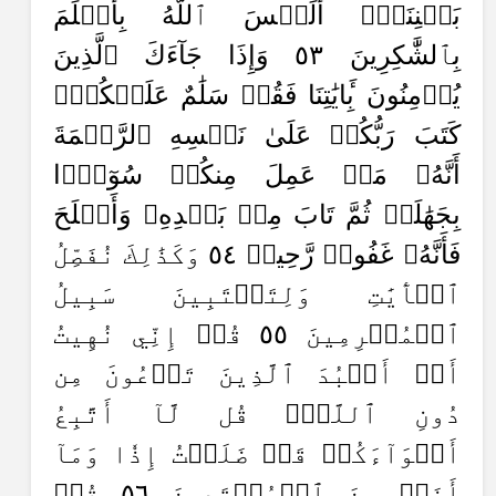
بَيۡنِنَآۗ أَلَيۡسَ ٱللَّهُ بِأَعۡلَمَ
بِٱلشَّٰكِرِينَ ٥٣ وَإِذَا جَآءَكَ ٱلَّذِينَ
يُؤۡمِنُونَ بِ‍َٔايَٰتِنَا فَقُلۡ سَلَٰمٌ عَلَيۡكُمۡۖ
كَتَبَ
رَبُّكُمۡ عَلَىٰ نَفۡسِهِ ٱلرَّحۡمَةَ
أَنَّهُۥ مَنۡ عَمِلَ مِنكُمۡ سُوٓءَۢا
بِجَهَٰلَةٖ ثُمَّ تَابَ مِنۢ بَعۡدِهِۦ وَأَصۡلَحَ
فَأَنَّهُۥ غَفُورٞ رَّحِيمٞ ٥٤ وَكَذَٰلِكَ نُفَصِّلُ
ٱلۡأٓيَٰتِ وَلِتَسۡتَبِينَ سَبِيلُ
ٱلۡمُجۡرِمِينَ ٥٥ قُلۡ إِنِّي نُهِيتُ
أَنۡ أَعۡبُدَ ٱلَّذِينَ تَدۡعُونَ مِن
دُونِ ٱللَّهِۚ قُل لَّآ أَتَّبِعُ
أَهۡوَآءَكُمۡ قَدۡ ضَلَلۡتُ إِذٗا وَمَآ
أَنَا۠ مِنَ ٱلۡمُهۡتَدِينَ ٥٦ قُلۡ