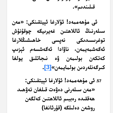
قىلىندىم».
ئى مۇھەممەد! ئۇلارغا ئېيتقىنكى: «مەن
سىلەرنىڭ ئاللاھتىن غەيرىيگە چوقۇنۇش
توغرىسىدىكى نەپسى خاھىشىڭلارغا
ئەگەشمەيمەن، ناۋادا ئەگەشسەم ئېزىپ
كەتكەن بولىمەن ۋە نىجاتلىق يولغا
كىرگەنلەردىن بولمايمەن»
[3]
.
ئى مۇھەممەد! ئۇلارغا ئېيتقىنكى:
«مەن سىلەرنى دەۋەت قىلغان تەۋھىد
ھەققىدە رەببىم ئاللاھتىن كەلگەن
روشەن دەلىلگە (قۇرئانغا)