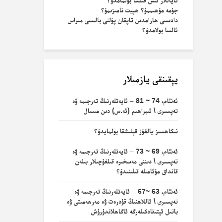
ئاياللار ئىش قىلسا بولمامدۇ؟
جۈمە مۇھىممۇ؟ ھېيت نامىزىمۇ؟
دادىسى ھارامدىن تاپقان پۇلنى بالىسى مىراس
ئالسا بولامدۇ؟
يېقىنقى يازمىلار
ئەنئام، 74 ~ 81 – ئايەتلەرنىڭ تەرجىمە ۋە
تەپسىرى \ ئىبراھىم (ئە.س) دىن مىسال
نىكاھسىز يالغۇز قېلىشقا بولمايدۇ؟
ئەنئام، 69 ~ 73 – ئايەتلەرنىڭ تەرجىمە ۋە
تەپسىرى \ دىننى مەسخىرە قىلغۇچىلار بىلەن
قانداق مۇئامىلە قىلىنىدۇ؟
ئەنئام، 63 ~67 – ئايەتلەرنىڭ تەرجىمە ۋە
تەپسىرى \ ئاللاھنىڭ قۇدرەت ۋە مەرھەمىتى ۋە
باتىل ئېتىقادكىلەرگە ئاگاھلاندۇرۇش