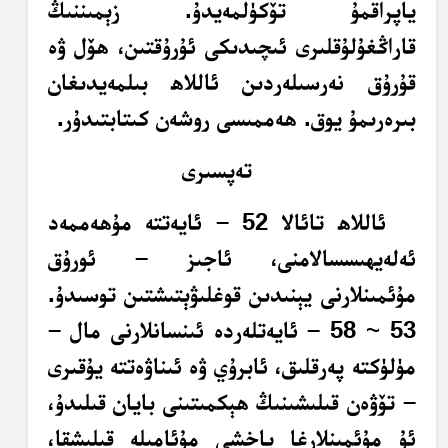
ياپراقمۇ تۆكۈلمەيدۇ. زېمىننىڭ
قاراڭغۇلۇقلىرى ئىچىدىكى ئۇرۇقتىن، ھۆل ۋە
قۇرۇق نەرسىلەردىن ئاللاھ بىلمەيدىغان
بىرەرىمۇ يوق. ھەممىسى روشەن كىتابتىدۇر.
تەپسىرى
ئاللاھ تائالا 52 – ئايەتتە مۇھەممەد
ئەلەيھىسسالامنى، ئاجىز – ئورۇق
مۇئمىنلارنى يېنىدىن قوغلىۋېتىشتىن توسىدۇ.
53 ~ 58 – ئايەتلەردە ئىنسانلارنى مال –
مۈلۈكتە پەرقلىق، ئابرۇي ۋە ئىناۋەتتە يۇقىرى
– تۆۋەن قىلىشىنىڭ ھېكمىتىنى بايان قىلىدۇ،
ئۇ مۇئمىنلارغا ياخشى مۇئامىلە قىلىشقا،