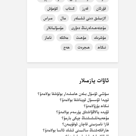
قۇرئان
قەرز
كىتاب
كۈمۈش
لازىملىق دىنى ئىلىملەر
مال
مىراس
مۇجتەھىدلەرنىڭ دەۋرى
مۇسۇلمانلار
مۇشرىك
مۇھىت
مەككە
ناماز
نىكاھ
ھىجرەت
ھەج
ئاۋات يازمىلار
سۈنئىي ئۇسۇل بىلەن ھامىلىدار بولۇشقا بولامدۇ؟
تويدا ئۇسسۇل ئويناشقا بولامدۇ؟
نىكاھ بۇزۇلامدۇ؟
ئۆيدە يالاڭۋاشتاق يۈرسەم بولامدۇ؟
مۇھەببەتلىشىشنىڭ چېكى بارمۇ؟
قازا نامىزىمنى قاچان ئوقۇيمەن؟
ھاراقكەشنىڭ سالىمىنى ئىلىك ئالسا بولامدۇ؟