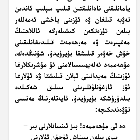
يامانلىقنى نادانلىقتىن قىلىپ سېلىپ ئاندىن
تەۋبە قىلغان ۋە ئۆزىنى ياخشى ئەمەللەر
بىلەن تۈزەتكەن كىشىلەرگە ئاللاھنىڭ
مەغپىرەت ۋە مەرھەمەت قىلىدىغانلىقىنى
خۇش خەۋەر قىلىشقا بۇيرۇيدۇ. شۇنىڭدەك،
مۇھەممەد ئەلەيھىسسالامنى ئۇ مۇشرىكلارغا
ئۆزىنىڭ مەيدانىنى ئېلان قىلىشقا ۋە ئۇلارغا
ئۆز ئازغۇنلۇقلىرىنى سىلىق شەكىلدە
بىلدۈرۈشكە بۇيرۇيدۇ. ئايەتلەرنىڭ مەنىسى
تۆۋەندىكىچە:
ئى مۇھەممەد! بىز ئىنسانلارنى بىر –
بىرى بىلەن سىناش ئۈچۈن ئۇلارنى