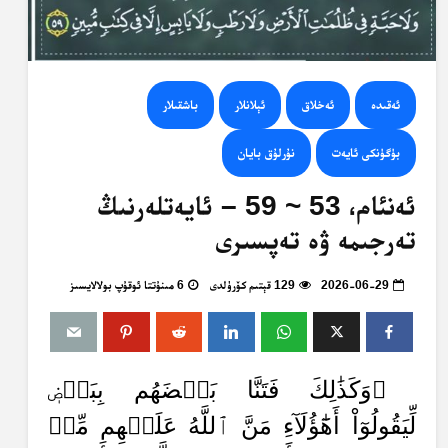
ئەقىدە
ئەخلاق
ئېلانلار
باشقىلار
بۈگۈنكى ئايەت
نۇرلۇق بايان
ئەنئام، 53 ~ 59 – ئايەتلەرنىڭ
تەرجىمە ۋە تەپسىرى
2026-06-29
129 قېتىم كۆرۈلدى
6 مىنۇتتا ئوقۇپ بولالايسىز
﴿وَكَذَٰلِكَ فَتَنَّا بَعۡضَهُم بِبَعۡضٖ
لِّيَقُولُوٓاْ أَهَٰٓؤُلَآءِ مَنَّ ٱللَّهُ عَلَيۡهِم مِّنۢ