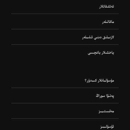
تەتقىقاتلار
ماقالىلەر
لازىملىق دىنىي ئىلىملەر
ياخشىلار باغچىسى
مۇسۇلمانلار كىمدۇر؟
پەتىۋا سوراڭ
مەقسىتىمىز
ئۇسۇلىمىز