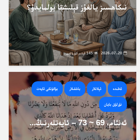
نىكاھسىز يالغۇز قېلىشقا بولمايدۇ؟
2026-07-20
145 قېتىم كۆرۈلدى
ئەقىدە
ئېلانلار
باشقىلار
بۈگۈنكى ئايەت
نۇرلۇق بايان
ئەنئام، 69 ~ 73 – ئايەتلەرنىڭ...