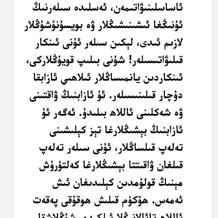
ئاساسلىنىۋاتىمەن، ئەسلىدە سىلەرنىڭ
ئۇنىڭغا ئىشىنىشىڭلار ۋە بويسۇنۇشۇڭلار
لازىم ئىدى، لېكىن سىلەر ئۇنى ئىنكار
قىلىۋاتىسىلەر! شۇنى بىلىپ قويۇڭلاركى،
ئىنكاردىن يانمىساڭلار ئىلاھىي ئازابقا
دۇچار قىلىنىسىلەر. ئۇ ئازابنىڭ ۋاقتىنى
ۋە شەكلىنى ئاللاھ بىلىدۇ. ئەگەر ئۇ
ئازابنىڭ بېشىڭلارغا تېز كېلىشىنى
تەلەپ قىلساڭلار، ئۇنى سىلەر تەلەپ
قىلغان ۋاقىتتا بېشىڭلارغا كەلتۈرۈش
مېنىڭ قولۇمدىن كېلىدىغان ئىش
ئەمەس. ھۆكۈم قىلىش ھوقۇقى پەقەت
ئاللاھ تائالانىڭلا ئىلكىدە. شۇڭلاشقا