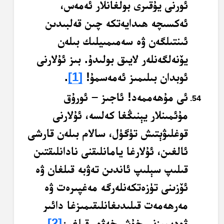
ئورنى يۇقىرى بولغانلار ئەمەس،
ئەكسىچە ھىدايەتكە چىن قەلبىدىن
ئىنتىلگەن ۋە سەمىمىيلىك بىلەن
يۆنەلگەنلەر لايىق بولىدۇ. بىز ئۇلارنى
ئوبدان بىلىمىز ئەمەسمۇ!
[1]
.
ئى مۇھەممەد! ئاجىز – ئورۇق
مۇئمىنلار يېنىڭغا كەلسە، ئۇلارنى
قوغلىۋېتىش تۈگۈل، سالام بىلەن قارشى
ئالغىن، ئۇلارغا يامانلىقنى نادانلىقتىن
قىلىپ سېلىپ ئاندىن تەۋبە قىلغان ۋە
ئۆزىنى تۈزەتكەنلەرگە مەغپىرەت ۋە
مەرھەمەت قىلىدىغانلىقىمىزغا دائىر
ۋەدىمىزنى خۇش خەۋەر قىلغىن
[2]
.