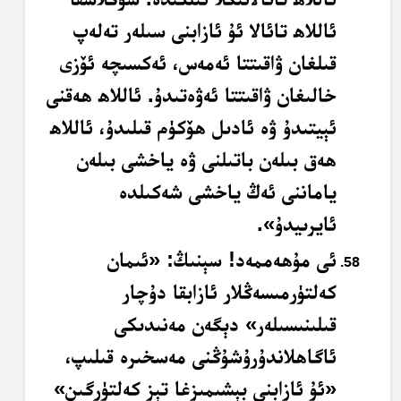
ئاللاھ تائالا ئۇ ئازابنى سىلەر تەلەپ
قىلغان ۋاقىتتا ئەمەس، ئەكسىچە ئۆزى
خالىغان ۋاقىتتا ئەۋەتىدۇ. ئاللاھ ھەقنى
ئېيتىدۇ ۋە ئادىل ھۆكۈم قىلىدۇ، ئاللاھ
ھەق بىلەن باتىلنى ۋە ياخشى بىلەن
ياماننى ئەڭ ياخشى شەكىلدە
ئايرىيدۇ».
ئى مۇھەممەد! سېنىڭ: «ئىمان
كەلتۈرمىسەڭلار ئازابقا دۇچار
قىلىنىسىلەر» دېگەن مەنىدىكى
ئاگاھلاندۇرۇشۇڭنى مەسخىرە قىلىپ،
«ئۇ ئازابنى بېشىمىزغا تېز كەلتۈرگىن»