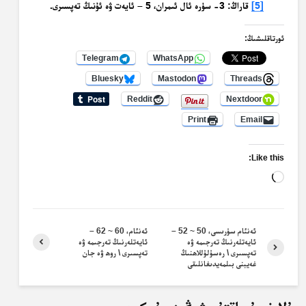
[5]
قاراڭ: 3- سۈرە ئال ئىمران، 5 – ئايەت ۋە ئۇنىڭ تەپسىرى.
ئورتاقلىشىڭ:
Telegram
WhatsApp
Bluesky
Mastodon
Threads
Reddit
Nextdoor
Print
Email
Like this:
Loading…
ئەنئام سۈرىسى، 50 ~ 52 –
ئەنئام، 60 ~ 62 –
ئايەتلەرنىڭ تەرجىمە ۋە
ئايەتلەرنىڭ تەرجىمە ۋە
تەپسىرى \ رەسۇلۇللاھنىڭ
تەپسىرى \ روھ ۋە جان
غەيبنى بىلمەيدىغانلىقى