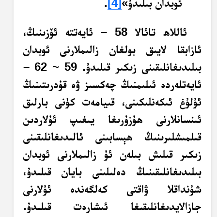
ئوبدان بىلىدۇ»
[4]
.
ئاللاھ تائالا 58 – ئايەتتە ئۆزىنىڭ،
ئازابقا لايىق بولغان زالىملارنى ئوبدان
بىلىدىغانلىقىنى زىكىر قىلىدۇ. 59 ~ 62 –
ئايەتلەردە ئىلىمنىڭ چەكسىز ۋە قۇدرىتىنىڭ
ئۇلۇغ ئىكەنلىكىنى، قىيامەت كۈنى بارلىق
ئىنسانلارنى ھۇزۇرىغا يىغىپ ئۇلاردىن
قىلمىشلىرىنىڭ ھېسابىنى ئالىدىغانلىقىنى
زىكىر قىلىش بىلەن ئۇ زالىملارنى ئوبدان
بىلىدىغانلىقىنىڭ دەلىلىنى بايان قىلىدۇ،
شۇنداقلا ۋاقتى كەلگەندە ئۇلارنى
جازالايدىغانلىقىغا ئىشارەت قىلىدۇ.