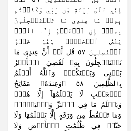
إِنِّي عَلَىٰ بَيِّنَةٖ مِّن رَّبِّي وَكَذَّبۡتُم
بِهِۦۚ مَا عِندِي مَا تَسۡتَعۡجِلُونَ
بِهِۦٓۚ إِنِ ٱلۡحُكۡمُ إِلَّا لِلَّهِۖ
يَقُصُّ ٱلۡحَقَّۖ وَهُوَ خَيۡرُ
ٱلۡفَٰصِلِينَ ٥٧ قُل لَّوۡ أَنَّ عِندِي مَا
تَسۡتَعۡجِلُونَ بِهِۦ لَقُضِيَ ٱلۡأَمۡرُ
بَيۡنِي وَبَيۡنَكُمۡۗ وَٱللَّهُ أَعۡلَمُ
بِٱلظَّٰلِمِينَ ٥٨ ۞وَعِندَهُۥ مَفَاتِحُ
ٱلۡغَيۡبِ لَا يَعۡلَمُهَآ إِلَّا هُوَۚ
وَيَعۡلَمُ مَا فِي ٱلۡبَرِّ وَٱلۡبَحۡرِۚ
وَمَا تَسۡقُطُ مِن وَرَقَةٍ إِلَّا يَعۡلَمُهَا وَلَا
حَبَّةٖ فِي ظُلُمَٰتِ ٱلۡأَرۡضِ وَلَا