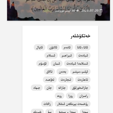
2026-07-20
98 قېتىم كۆرۈلدى
خەتكۈشلەر
ئاتا-ئانا
ئادەم
ئالتۇن
ئايال
ئىبادەت
ئىبراھىم
ئىسلام
ئىسلامدا ئىبادەت
ئىمان
ئۆسۈم
ئېلىم-سېتىم
بەدەن
تالاق
تاھارەت
تىجارەت
تەۋھىد
جازانىخورلۇق
جازانە
جان
جىھاد
رامىزان
روزا
روھ
رۇخسەت بېرىلگەن ئىشلار
زاكات
سودا
سودا - سېتىق
سۇ
شېرىك