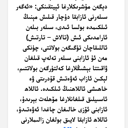
دېگەن مۇشرىكلارغا ئېيتقىنكى: «ئەگەر
سىلەرنى ئازابقا دۇچار قىلىش مېنىڭ
ئىلكىمدە بولسا ئىدى، سىلەر بىلەن
ئارامدىكى ئىش (تالاش – تارتىش)
ئاللىقاچان تۈگىگەن بولاتتى، چۈنكى
مەن ئۇ ئازابنى سىلەر تەلەپ قىلغان
ۋاقىتتا بېشىڭلارغا كەلتۈرگەن بولاتتىم،
لېكىن ئازاب ئەۋەتىش قۇدرىتى ۋە
خاھىشى ئاللاھنىڭ ئىلكىدە. ئاللاھ
ئاسىيلىق قىلغانلارغا مۆھلەت بېرىدۇ،
ئازابنى ئۆزى خالىغان چاغدا ئەۋەتىدۇ،
ئاللاھ ئازابقا لايىق بولغان زالىملارنى