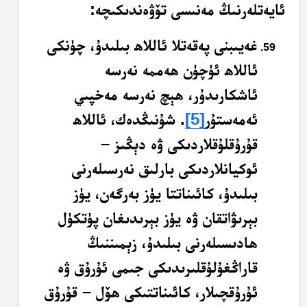
ئايەتلەرنىڭ مەنىسى تۆۋەندىكىچە:
غەيىبنى پەقەتلا ئاللاھ بىلىدۇ، چۈنكى
ئاللاھ ئۈچۈن ھەممە نەرسە
ئاشكارىدۇر، ھېچ نەرسە مەخپىي
ئەمەستۇر
[5]
. شۇنىڭدەك، ئاللاھ
قۇرۇقلۇقلاردىكى ۋە دېڭىز –
ئوكيانلاردىكى بارلىق نەرسىلەرنى
بىلىدۇ، كائىناتتا يۈز بەرگەن، يۈز
بېرىۋاتقان ۋە يۈز بېرىدىغان پۈتكۈل
ھادىسىلەرنى بىلىدۇ، زېمىننىڭ
قاراڭغۇلۇقلىرىدىكى جىمى ئۇرۇق ۋە
ئۇرۇقچىلار، كائىناتتىكى ھۆل – قۇرۇق