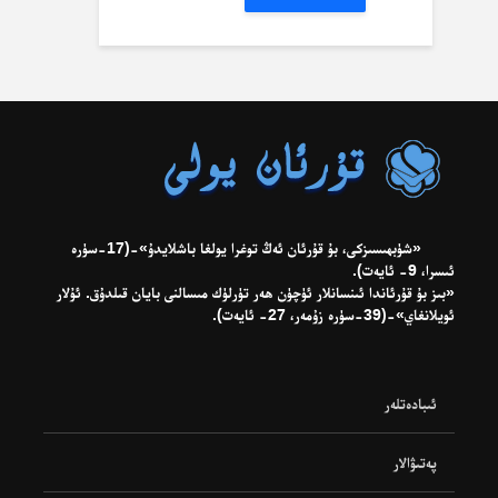
«شۈبھىسىزكى، بۇ قۇرئان ئەڭ توغرا يولغا باشلايدۇ»-(17-سۈرە
ئىسرا، 9- ئايەت).
«بىز بۇ قۇرئاندا ئىنسانلار ئۈچۈن ھەر تۈرلۈك مىسالنى بايان قىلدۇق. ئۇلار
ئويلانغاي»-(39-سۈرە زۇمەر، 27- ئايەت).
ئىبادەتلەر
پەتىۋالار