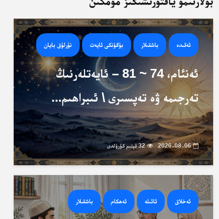
بۇلارنىمۇ ياقتۇرىشىڭىز مۇمكىن
ئەقىدە
باشقىلار
بۈگۈنكى ئايەت
نۇرلۇق بايان
ئەنئام، 74 ~ 81 – ئايەتلەرنىڭ
تەرجىمە ۋە تەپسىرى \ ئىبراھىم...
2026-08-06
32 قېتىم كۆرۈلدى
ئەخلاق
ئائىلە
ئەھكام
باشقىلار