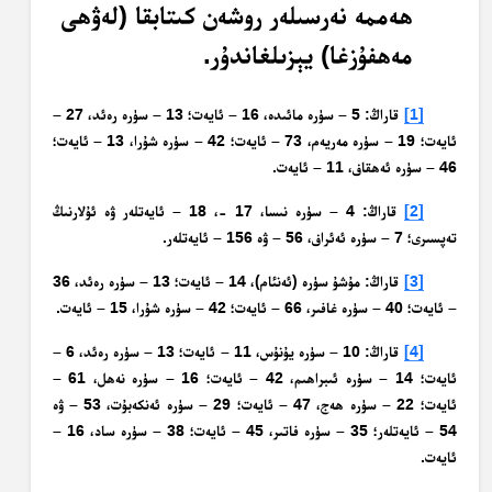
ھەممە نەرسىلەر روشەن كىتابقا (لەۋھى
مەھفۇزغا) يېزىلغاندۇر.
[1]
قاراڭ: 5 – سۈرە مائىدە، 16 – ئايەت؛ 13 – سۈرە رەئد، 27 –
ئايەت؛ 19 – سۈرە مەريەم، 73 – ئايەت؛ 42 – سۈرە شۇرا، 13 – ئايەت؛
46 – سۈرە ئەھقاف، 11 – ئايەت.
[2]
قاراڭ: 4 – سۈرە نىسا، 17 -، 18 – ئايەتلەر ۋە ئۇلارنىڭ
تەپسىرى؛ 7 – سۈرە ئەئراف، 56 – ۋە 156 – ئايەتلەر.
[3]
قاراڭ: مۇشۇ سۈرە (ئەنئام)، 14 – ئايەت؛ 13 – سۈرە رەئد، 36
– ئايەت؛ 40 – سۈرە غافىر، 66 – ئايەت؛ 42 – سۈرە شۇرا، 15 – ئايەت.
[4]
قاراڭ: 10 – سۈرە يۇنۇس، 11 – ئايەت؛ 13 – سۈرە رەئد، 6 –
ئايەت؛ 14 – سۈرە ئىبراھىم، 42 – ئايەت؛ 16 – سۈرە نەھل، 61 –
ئايەت؛ 22 – سۈرە ھەج، 47 – ئايەت؛ 29 – سۈرە ئەنكەبۇت، 53 – ۋە
54 – ئايەتلەر؛ 35 – سۈرە فاتىر، 45 – ئايەت؛ 38 – سۈرە ساد، 16 –
ئايەت.