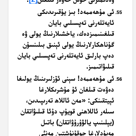
ئى مۇھەممەد! بىز يۇقىرىدىكى
ئايەتلەرنى تەپسىلىي بايان
قىلغىنىمىزدەك، ياخشىلارنىڭ يولى ۋە
گۇناھكارلارنىڭ يولى ئېنىق بىلىنسۇن
دەپ بارلىق ئايەتلەرنى تەپسىلىي بايان
قىلىۋاتىمىز.
ئى مۇھەممەد! سېنى ئۆزلىرىنىڭ يولىغا
دەۋەت قىلغان ئۇ مۇشرىكلارغا
ئېيتقىنكى: «مەن ئاللاھ تەرىپىدىن،
سىلەر ئاللاھنى قويۇپ دۇئا قىلىۋاتقان
(يېلىنىپ يالۋۇرۇۋاتقان) باتىل
مەبۇدلارغا چوقۇنۇشتىن مەنئى