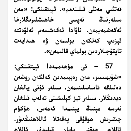
قەتئىي مەنئى قىلىندىم». ئېيتقىنكى: «مەن
سىلەرنىڭ نەپسى خاھىشلىرىڭلارغا
ئەگەشمەيمەن. ناۋادا ئەگەشسەم ئەلۋەتتە
ئېزىپ كەتكەن بولىمەن ۋە ھىدايەت
تاپقۇچىلاردىن بولماي قالىمەن».
57 – ئى مۇھەممەد! ئېيتقىنكى:
«شۈبھىسىز، مەن رەببىمدىن كەلگەن روشەن
دەلىلگە ئاساسلىنىمەن. سىلەر ئۇنى يالغان
دېدىڭلار. سىلەر تېز كېلىشىنى تەلەپ قىلغان
نەرسە مېنىڭ يېنىمدا ئەمەس. ھۆكۈم
چىقىرىش ھوقۇقى پەقەتلا ئاللاھنىڭدۇر.
ئاللاھ ھەقنى بايان قىلىدۇ، ئاللاھ