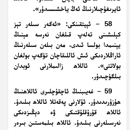
ئايرىغۇچىلارنىڭ ئەڭ ياخشىسىدۇر».
58 – ئېيتقىنكى: «ئەگەر سىلەر تېز
كېلىشىنى تەلەپ قىلغان نەرسە مېنىڭ
يېنىمدا بولسا ئىدى، مەن بىلەن سىلەرنىڭ
ئاراڭلاردىكى ئىش ئاللىقاچان تۈگەپ بولغان
بولاتتى». ئاللاھ زالىملارنى ئوبدان
بىلگۈچىدۇر.
59 – غەيىبنىڭ ئاچقۇچلىرى ئاللاھنىڭ
ھۇزۇرىدىدۇر. ئۇلارنى پەقەتلا ئاللاھ بىلىدۇ.
ئاللاھ قۇرۇقلۇقتىكى ۋە دېڭىزدىكى
نەرسىلەرنى بىلىدۇ. ئاللاھ بىلمەستىن بىرەر