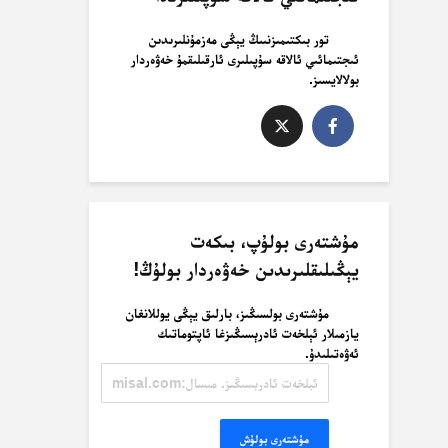
تور بىكتىمىزنىىڭ يېڭى مەزمۇنلىرىدىن
ئىجتىمائىي ئالاقە سۇپىلىرى ئارقىلىقمۇ خەۋەردار
بولالايسىز.
مۇشتەرى بولۇپ، بىكەت
يېڭىلىقلىرىدىن خەۋەردار بولۇڭ!
مۇشتەرى بولسىڭىز، بارلىق يېڭى يوللانغان
يازمىلار ئېلخەت ئادرېسىڭىزغا ئاپتوماتىك
ئەۋەتىلىدۇ.
ئېلخەت
ئادرېسىڭىز.
مىسال:
misal@misal.com
مۇشتەرى بولۇش