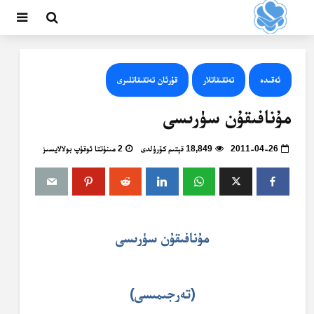
ئەقىدە
تەتقىقاتلار
قۇرئان تەتقىقاتلىرى
مۇنافىقۇن سۈرىسى
2011-04-26
18,849 قېتىم كۆرۈلدى
2 مىنۇتتا ئوقۇپ بولالايسىز
مۇنافىقۇن سۈرىسى
(تەرجىمىسى)