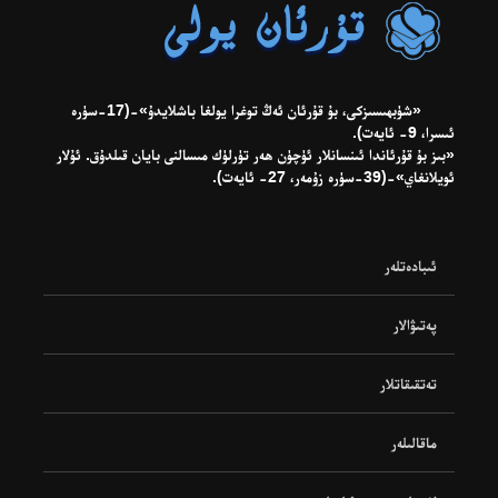
«شۈبھىسىزكى، بۇ قۇرئان ئەڭ توغرا يولغا باشلايدۇ»-(17-سۈرە
ئىسرا، 9- ئايەت).
«بىز بۇ قۇرئاندا ئىنسانلار ئۈچۈن ھەر تۈرلۈك مىسالنى بايان قىلدۇق. ئۇلار
ئويلانغاي»-(39-سۈرە زۇمەر، 27- ئايەت).
ئىبادەتلەر
پەتىۋالار
تەتقىقاتلار
ماقالىلەر