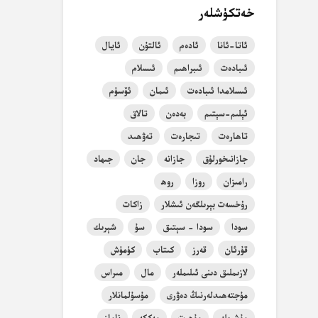
خەتكۈشلەر
ئاتا-ئانا
ئادەم
ئالتۇن
ئايال
ئىبادەت
ئىبراھىم
ئىسلام
ئىسلامدا ئىبادەت
ئىمان
ئۆسۈم
ئېلىم-سېتىم
بەدەن
تالاق
تاھارەت
تىجارەت
تەۋھىد
جازانىخورلۇق
جازانە
جان
جىھاد
رامىزان
روزا
روھ
رۇخسەت بېرىلگەن ئىشلار
زاكات
سودا
سودا - سېتىق
سۇ
شېرىك
قۇرئان
قەرز
كىتاب
كۈمۈش
لازىملىق دىنى ئىلىملەر
مال
مىراس
مۇجتەھىدلەرنىڭ دەۋرى
مۇسۇلمانلار
مۇشرىك
مۇھىت
مەككە
ناماز