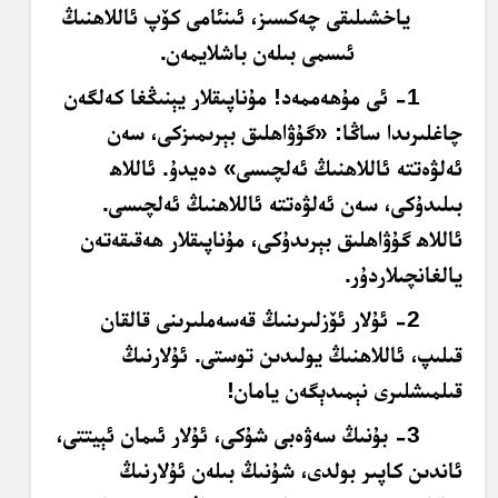
ياخشىلىقى چەكسىز، ئىنئامى كۆپ ئاللاھنىڭ
ئىسمى بىلەن باشلايمەن.
1- ئى مۇھەممەد! مۇناپىقلار يېنىڭغا كەلگەن
چاغلىرىدا ساڭا: «گۇۋاھلىق بېرىمىزكى، سەن
ئەلۋەتتە ئاللاھنىڭ ئەلچىسى» دەيدۇ. ئاللاھ
بىلىدۇكى، سەن ئەلۋەتتە ئاللاھنىڭ ئەلچىسى.
ئاللاھ گۇۋاھلىق بېرىدۇكى، مۇناپىقلار ھەقىقەتەن
يالغانچىلاردۇر.
2- ئۇلار ئۆزلىرىنىڭ قەسەملىرىنى قالقان
قىلىپ، ئاللاھنىڭ يولىدىن توستى. ئۇلارنىڭ
قىلمىشلىرى نېمىدېگەن يامان!
3- بۇنىڭ سەۋەبى شۇكى، ئۇلار ئىمان ئېيتتى،
ئاندىن كاپىر بولدى، شۇنىڭ بىلەن ئۇلارنىڭ