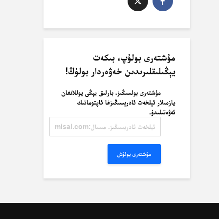
مۇشتەرى بولۇپ، بىكەت
يېڭىلىقلىرىدىن خەۋەردار بولۇڭ!
مۇشتەرى بولسىڭىز، بارلىق يېڭى يوللانغان
يازمىلار ئېلخەت ئادرېسىڭىزغا ئاپتوماتىك
ئەۋەتىلىدۇ.
ئېلخەت
ئادرېسىڭىز.
مىسال:
misal@misal.com
مۇشتەرى بولۇش