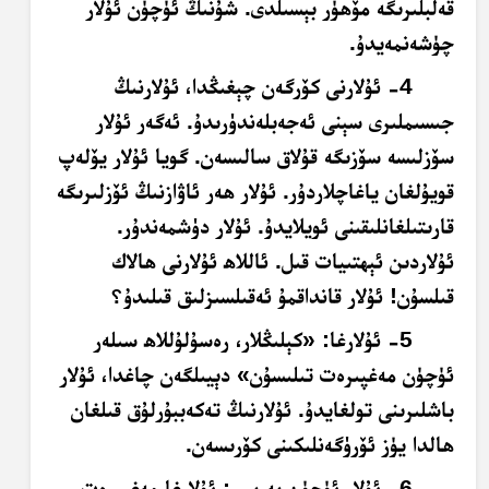
قەلبلىرىگە مۆھۈر بېسىلدى. شۇنىڭ ئۈچۈن ئۇلار
چۈشەنمەيدۇ.
4- ئۇلارنى كۆرگەن چېغىڭدا، ئۇلارنىڭ
جىسىملىرى سېنى ئەجەبلەندۈرىدۇ. ئەگەر ئۇلار
سۆزلىسە سۆزىگە قۇلاق سالىسەن. گويا ئۇلار يۆلەپ
قويۇلغان ياغاچلاردۇر. ئۇلار ھەر ئاۋازنىڭ ئۆزلىرىگە
قارىتىلغانلىقىنى ئويلايدۇ. ئۇلار دۈشمەندۇر.
ئۇلاردىن ئېھتىيات قىل. ئاللاھ ئۇلارنى ھالاك
قىلسۇن! ئۇلار قانداقمۇ ئەقىلسىزلىق قىلىدۇ؟
5- ئۇلارغا: «كېلىڭلار، رەسۇلۇللاھ سىلەر
ئۈچۈن مەغپىرەت تىلىسۇن» دېيىلگەن چاغدا، ئۇلار
باشلىرىنى تولغايدۇ. ئۇلارنىڭ تەكەببۇرلۇق قىلغان
ھالدا يۈز ئۆرۈگەنلىكىنى كۆرىسەن.
6- ئۇلار ئۈچۈن بەرىبىر: ئۇلارغا مەغپىرەت