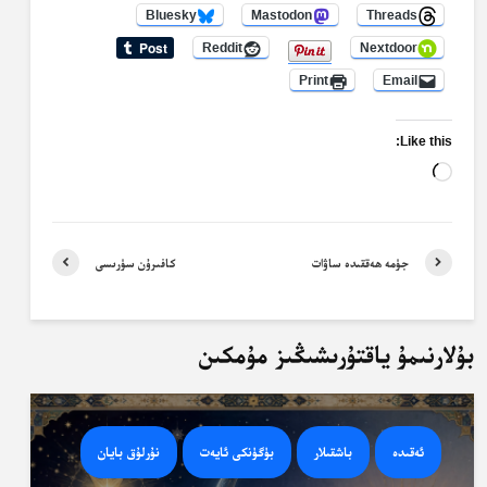
Bluesky
Mastodon
Threads
Reddit
Nextdoor
Print
Email
Like this:
Loading…
جۈمە ھەققىدە ساۋات
كافىرۇن سۈرىسى
بۇلارنىمۇ ياقتۇرىشىڭىز مۇمكىن
ئەقىدە
باشقىلار
بۈگۈنكى ئايەت
نۇرلۇق بايان