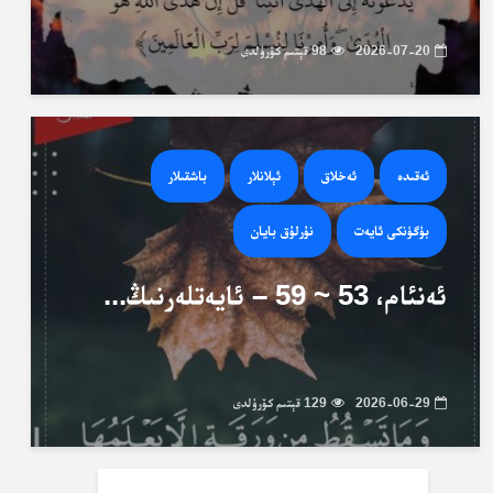
2026-07-20
98 قېتىم كۆرۈلدى
ئەقىدە
ئەخلاق
ئېلانلار
باشقىلار
بۈگۈنكى ئايەت
نۇرلۇق بايان
ئەنئام، 53 ~ 59 – ئايەتلەرنىڭ...
2026-06-29
129 قېتىم كۆرۈلدى