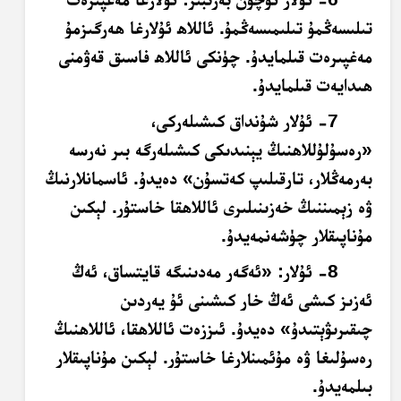
تىلىسەڭمۇ تىلىمىسەڭمۇ. ئاللاھ ئۇلارغا ھەرگىزمۇ
مەغپىرەت قىلمايدۇ. چۈنكى ئاللاھ فاسىق قەۋمنى
ھىدايەت قىلمايدۇ.
7- ئۇلار شۇنداق كىشىلەركى،
«رەسۇلۇللاھنىڭ يېنىدىكى كىشىلەرگە بىر نەرسە
بەرمەڭلار، تارقىلىپ كەتسۇن» دەيدۇ. ئاسمانلارنىڭ
ۋە زېمىننىڭ خەزىنىلىرى ئاللاھقا خاستۇر. لېكىن
مۇناپىقلار چۈشەنمەيدۇ.
8- ئۇلار: «ئەگەر مەدىنىگە قايتساق، ئەڭ
ئەزىز كىشى ئەڭ خار كىشىنى ئۇ يەردىن
چىقىرىۋېتىدۇ» دەيدۇ. ئىززەت ئاللاھقا، ئاللاھنىڭ
رەسۇلىغا ۋە مۇئمىنلارغا خاستۇر. لېكىن مۇناپىقلار
بىلمەيدۇ.