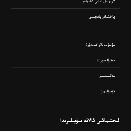
لازىملىق دىنىي ئىلىملەر
ياخشىلار باغچىسى
مۇسۇلمانلار كىمدۇر؟
پەتىۋا سوراڭ
مەقسىتىمىز
ئۇسۇلىمىز
ئىجتىمائىي ئالاقە سۇپىلىرىدا