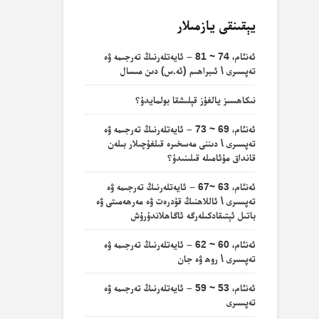
يېقىنقى يازمىلار
ئەنئام، 74 ~ 81 – ئايەتلەرنىڭ تەرجىمە ۋە
تەپسىرى \ ئىبراھىم (ئە.س) دىن مىسال
نىكاھسىز يالغۇز قېلىشقا بولمايدۇ؟
ئەنئام، 69 ~ 73 – ئايەتلەرنىڭ تەرجىمە ۋە
تەپسىرى \ دىننى مەسخىرە قىلغۇچىلار بىلەن
قانداق مۇئامىلە قىلىنىدۇ؟
ئەنئام، 63 ~67 – ئايەتلەرنىڭ تەرجىمە ۋە
تەپسىرى \ ئاللاھنىڭ قۇدرەت ۋە مەرھەمىتى ۋە
باتىل ئېتىقادكىلەرگە ئاگاھلاندۇرۇش
ئەنئام، 60 ~ 62 – ئايەتلەرنىڭ تەرجىمە ۋە
تەپسىرى \ روھ ۋە جان
ئەنئام، 53 ~ 59 – ئايەتلەرنىڭ تەرجىمە ۋە
تەپسىرى