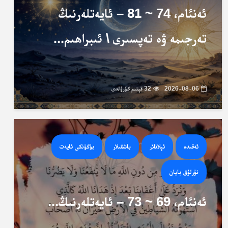
ئەنئام، 74 ~ 81 – ئايەتلەرنىڭ
تەرجىمە ۋە تەپسىرى \ ئىبراھىم...
2026-08-06
32 قېتىم كۆرۈلدى
ئەقىدە
ئېلانلار
باشقىلار
بۈگۈنكى ئايەت
نۇرلۇق بايان
ئەنئام، 69 ~ 73 – ئايەتلەرنىڭ...