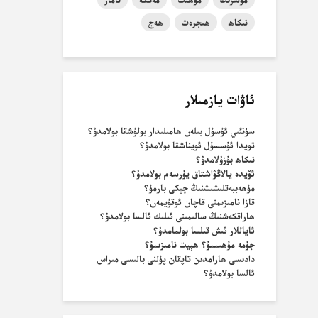
نىكاھ
ھىجرەت
ھەج
ئاۋات يازمىلار
سۈنئىي ئۇسۇل بىلەن ھامىلىدار بولۇشقا بولامدۇ؟
تويدا ئۇسسۇل ئويناشقا بولامدۇ؟
نىكاھ بۇزۇلامدۇ؟
ئۆيدە يالاڭۋاشتاق يۈرسەم بولامدۇ؟
مۇھەببەتلىشىشنىڭ چېكى بارمۇ؟
قازا نامىزىمنى قاچان ئوقۇيمەن؟
ھاراقكەشنىڭ سالىمىنى ئىلىك ئالسا بولامدۇ؟
ئاياللار ئىش قىلسا بولمامدۇ؟
جۈمە مۇھىممۇ؟ ھېيت نامىزىمۇ؟
دادىسى ھارامدىن تاپقان پۇلنى بالىسى مىراس
ئالسا بولامدۇ؟