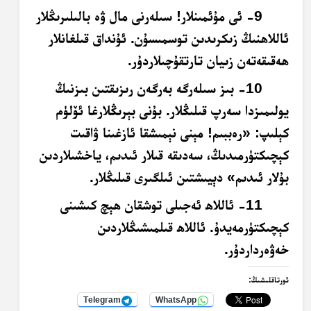
9- ئى مۇئمىنلار! سىلەرنى مال ۋە بالىلىرىڭلار
ئاللاھنىڭ زىكرىدىن توسمىسۇن. ئۇنداق قىلغانلار
ھەقىقەتەن زىيان تارتقۇچىلاردۇر.
10- بىز سىلەرگە بەرگەن رىزىقتىن بىزنىڭ
يولىمىزدا سەرپ قىلىڭلار. بۇنى بېرىڭلارغا ئۆلۈم
كېلىپ: «رەببىم! مېنى نېمىشقا ئازغىنا ۋاقىت
كېچىكتۈرمىدىڭ، سەدىقە قىلار ئىدىم، ياخشىلاردىن
بۇلار ئىدىم» دېيىشتىن ئىلگىرى قىلىڭلار.
11- ئاللاھ ئەجىلى توشقان ھېچ كىشىنى
كېچىكتۈرمەيدۇ. ئاللاھ قىلمىشىڭلاردىن
خەۋەرداردۇر.
ئورتاقلىشىڭ:
Telegram
WhatsApp