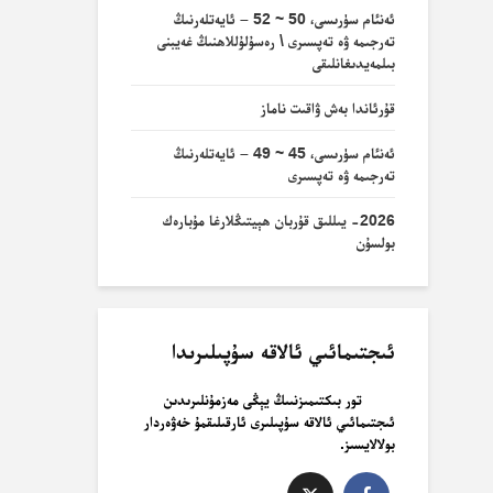
ئەنئام سۈرىسى، 50 ~ 52 – ئايەتلەرنىڭ
تەرجىمە ۋە تەپسىرى \ رەسۇلۇللاھنىڭ غەيبنى
بىلمەيدىغانلىقى
قۇرئاندا بەش ۋاقىت ناماز
ئەنئام سۈرىسى، 45 ~ 49 – ئايەتلەرنىڭ
تەرجىمە ۋە تەپسىرى
2026- يىللىق قۇربان ھېيتىڭلارغا مۇبارەك
بولسۇن
ئىجتىمائىي ئالاقە سۇپىلىرىدا
تور بىكتىمىزنىىڭ يېڭى مەزمۇنلىرىدىن
ئىجتىمائىي ئالاقە سۇپىلىرى ئارقىلىقمۇ خەۋەردار
بولالايسىز.