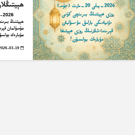
ھېيتىڭلا
ھېيتنىڭ بىرىنچ
مۇسۇلمان قېرىن
مۇبارەك بولسۇن! ئ
2026-03-19