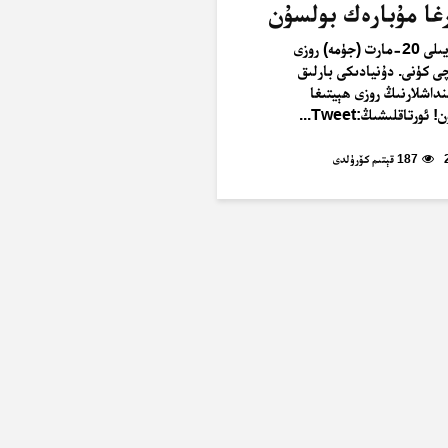
رغا مۇبارەك بولسۇن
‫ 2026-يىلى 20-مارت (جۈمە) روزى
ى كۈنى. دۇنيادىكى بارلىق
داشلارنىڭ روزى ھېيتىغا
ورتاقلىشىڭ:Tweet...
187 قېتىم كۆرۈلدى