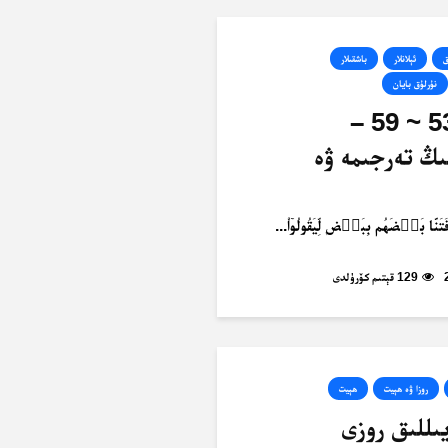
ق
ئېلانلار
باشقىلار
نۇرلۇق بايان
ئەنئام، 53 ~ 59 –
ىڭ تەرجىمە ۋە
فَتَنَّا بَعۡضَهُم بِبَعۡضٖ لِّيَقُولُوٓاْ...
129 قېتىم كۆرۈلدى
روزا ۋە ھېيت
ھېيت
- يىللىق روزى