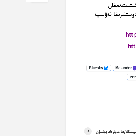
ىشلىتىدىغان
وستلىرىغا تەۋسىيە
htt
ht
Bluesky
Mastodon
Pri
يتىڭلارغا مۇبارەك بولسۇن