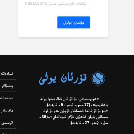
ئېلخەت
ئادرېسىڭىز.
مىسال:
misal@misal.com
مۇشتەرى بولۇش
ئىبادەتلەر
پەتىۋالار
تەتقىقاتلا
«شۈبھىسىزكى، بۇ قۇرئان ئەڭ توغرا يولغا
باشلايدۇ»-(17-سۈرە ئىسرا، 9- ئايەت).
ماقالىلەر
«بىز بۇ قۇرئاندا ئىنسانلار ئۈچۈن ھەر تۈرلۈك
مىسالنى بايان قىلدۇق. ئۇلار ئويلانغاي»-(39-
لازىملىق د
سۈرە زۇمەر، 27- ئايەت).