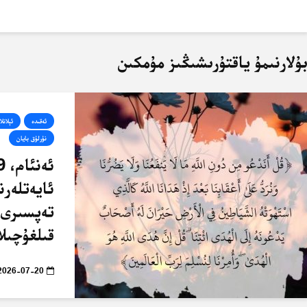
ۇلارنىمۇ ياقتۇرىشىڭىز مۇمكىن
ئەقىدە
ئېلانلا
نۇرلۇق بايان
ئايەتلەرن
تەپسىرى 
قىلغۇچىلا
2026-07-20