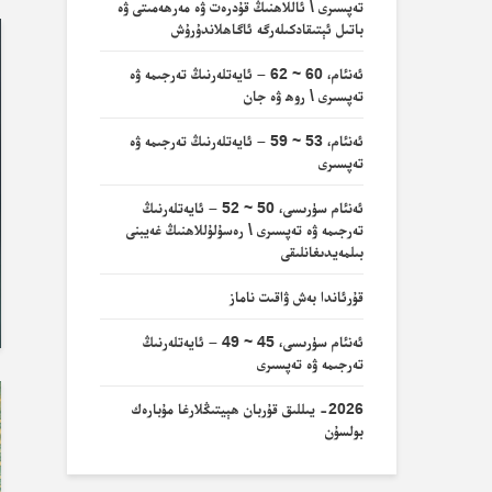
تەپسىرى \ ئاللاھنىڭ قۇدرەت ۋە مەرھەمىتى ۋە
باتىل ئېتىقادكىلەرگە ئاگاھلاندۇرۇش
ئەنئام، 60 ~ 62 – ئايەتلەرنىڭ تەرجىمە ۋە
تەپسىرى \ روھ ۋە جان
ئەنئام، 53 ~ 59 – ئايەتلەرنىڭ تەرجىمە ۋە
تەپسىرى
ئەنئام سۈرىسى، 50 ~ 52 – ئايەتلەرنىڭ
تەرجىمە ۋە تەپسىرى \ رەسۇلۇللاھنىڭ غەيبنى
بىلمەيدىغانلىقى
قۇرئاندا بەش ۋاقىت ناماز
ئەنئام سۈرىسى، 45 ~ 49 – ئايەتلەرنىڭ
تەرجىمە ۋە تەپسىرى
2026- يىللىق قۇربان ھېيتىڭلارغا مۇبارەك
بولسۇن