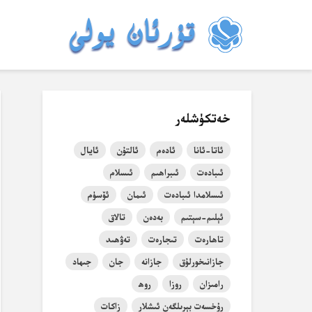
خەتكۈشلەر
ئاتا-ئانا
ئادەم
ئالتۇن
ئايال
ئىبادەت
ئىبراھىم
ئىسلام
ئىسلامدا ئىبادەت
ئىمان
ئۆسۈم
ئېلىم-سېتىم
بەدەن
تالاق
تاھارەت
تىجارەت
تەۋھىد
جازانىخورلۇق
جازانە
جان
جىھاد
رامىزان
روزا
روھ
رۇخسەت بېرىلگەن ئىشلار
زاكات