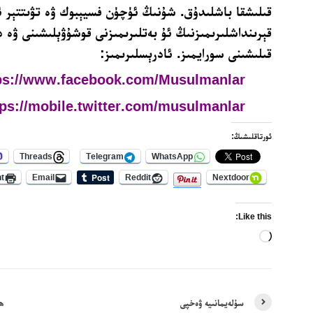
قىلىشقا باشلىدۇق. شۇنىڭ ئۈچۈن فسيېبوك ۋە تۋىتتېر ئ
قېرىنداشلىرىمىزنىڭ ئۇ بەتلىرىمىزنى قوشۇۋېلىشىنى ۋە د
قىلىشىنى سورايمىز. ئادرېسلىرىمىز:
ps://www.facebook.com/Musulmanlar
tps://mobile.twitter.com/musulmanlar
ئورتاقلىشىڭ:
Threads
Telegram
WhatsApp
nt
Email
Reddit
Nextdoor
Like this:
Loading…
سۇلەيمانىيە ۋەخپى
ھې