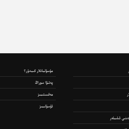
مۇسۇلمانلار كىمدۇر؟
پەتىۋا سوراڭ
ر
مەقسىتىمىز
ئۇسۇلىمىز
ىنىي ئىلىملەر