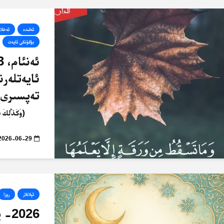
ئەقىدە
ئەخلا
بۈگۈنكى ئايەت
ئايەتلەرن
تەپسىرى
﴿وَكَذَٰلِكَ 
2026-06-29
ئېلانلار
روزا
2026