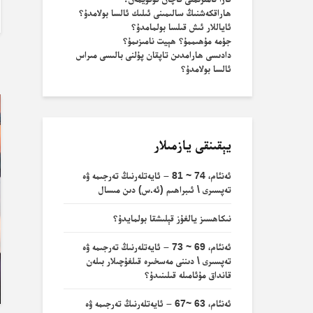
ھاراقكەشنىڭ سالىمىنى ئىلىك ئالسا بولامدۇ؟
ئاياللار ئىش قىلسا بولمامدۇ؟
جۈمە مۇھىممۇ؟ ھېيت نامىزىمۇ؟
دادىسى ھارامدىن تاپقان پۇلنى بالىسى مىراس
ب
ئالسا بولامدۇ؟
يېقىنقى يازمىلار
ئەنئام، 74 ~ 81 – ئايەتلەرنىڭ تەرجىمە ۋە
تەپسىرى \ ئىبراھىم (ئە.س) دىن مىسال
نىكاھسىز يالغۇز قېلىشقا بولمايدۇ؟
ئەنئام، 69 ~ 73 – ئايەتلەرنىڭ تەرجىمە ۋە
تەپسىرى \ دىننى مەسخىرە قىلغۇچىلار بىلەن
قانداق مۇئامىلە قىلىنىدۇ؟
ئەنئام، 63 ~67 – ئايەتلەرنىڭ تەرجىمە ۋە