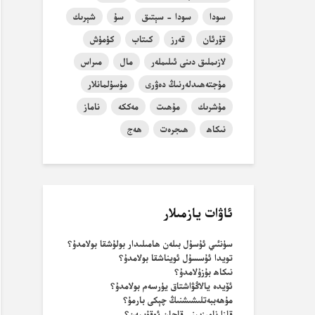
سودا
سودا - سېتىق
سۇ
شېرىك
قۇرئان
قەرز
كىتاب
كۈمۈش
لازىملىق دىنى ئىلىملەر
مال
مىراس
مۇجتەھىدلەرنىڭ دەۋرى
مۇسۇلمانلار
مۇشرىك
مۇھىت
مەككە
ناماز
نىكاھ
ھىجرەت
ھەج
ئاۋات يازمىلار
سۈنئىي ئۇسۇل بىلەن ھامىلىدار بولۇشقا بولامدۇ؟
تويدا ئۇسسۇل ئويناشقا بولامدۇ؟
نىكاھ بۇزۇلامدۇ؟
ئۆيدە يالاڭۋاشتاق يۈرسەم بولامدۇ؟
مۇھەببەتلىشىشنىڭ چېكى بارمۇ؟
قازا نامىزىمنى قاچان ئوقۇيمەن؟