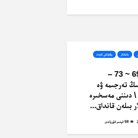
ر
باشقىلار
بۈگۈنكى ئايەت
ئەنئام، 69 ~ 73 –
ىڭ تەرجىمە ۋە
\ دىننى مەسخىرە
ر بىلەن قانداق...
98 قېتىم كۆرۈلدى