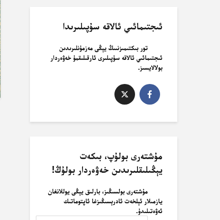
ئىجتىمائىي ئالاقە سۇپىلىرىدا
تور بىكتىمىزنىىڭ يېڭى مەزمۇنلىرىدىن
ئىجتىمائىي ئالاقە سۇپىلىرى ئارقىلىقمۇ خەۋەردار
بولالايسىز.
مۇشتەرى بولۇپ، بىكەت
يېڭىلىقلىرىدىن خەۋەردار بولۇڭ!
مۇشتەرى بولسىڭىز، بارلىق يېڭى يوللانغان
يازمىلار ئېلخەت ئادرېسىڭىزغا ئاپتوماتىك
ئەۋەتىلىدۇ.