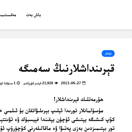
باش بەت
مەقسىتىمىز
ئېلانلار
قېرىنداشلارنىڭ سەمىگە
2013-06-27
21,926 قېتىم كۆرۈلدى
1 مىنۇتتا ئوقۇپ بولالايسىز
ھۆرمەتلىك قېرىنداشلار!
مۇسۇلمانلار تورىدا ئېلىپ بېرىلىۋاتقان بۇ ئىلمىي 
كۆپ كىشىگە يېتىشى ئۈچۈن يېقىندا فېيسبۇك ۋە تۋىتتېر
تور بېتىمىزدىن بەزى پەتىۋا ۋە
ماقالىلەرنى
كۆچۈرۈپ ئۇ ب