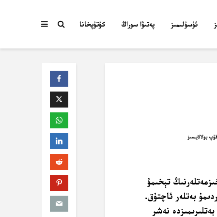
ئۇسۇلىمىز
پەتىۋا سوراڭ
كۇتۇپخانا
خىزمەتلەرنىڭ تېخىمۇ
دىمۇ بەتلەر ئاچتۇق.
ەتلىرىمىزدە نەشر