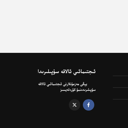
ئىجتىمائىي ئالاقە سۇپىلىرىدا
يېڭى مەزمۇنلارنى ئىجتىمائىي ئالاقە
سۇپىلىرىدىنمۇ كۆرەلەيسىز