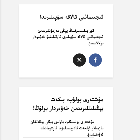
ئىجتىمائىي ئالاقە سۇپىلىرىدا
تور بىكتىمىزنىىڭ يېڭى مەزمۇنلىرىدىن
ئىجتىمائىي ئالاقە سۇپىلىرى ئارقىلىقمۇ خەۋەردار
بولالايسىز.
مۇشتەرى بولۇپ، بىكەت
يېڭىلىقلىرىدىن خەۋەردار بولۇڭ!
مۇشتەرى بولسىڭىز، بارلىق يېڭى يوللانغان
يازمىلار ئېلخەت ئادرېسىڭىزغا ئاپتوماتىك
ئەۋەتىلىدۇ.