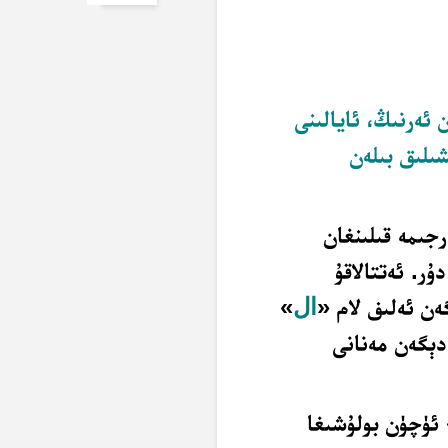
 ئەرنىڭ، ئايالىنى
ىلىق بىلەن
جىمە قىلىنغان
ۇر. ئەتتالاقۇ
ن ئەلىف لام «
ال
»
دېگەن مەنانى
ئۈچۈن بولۇشىغا