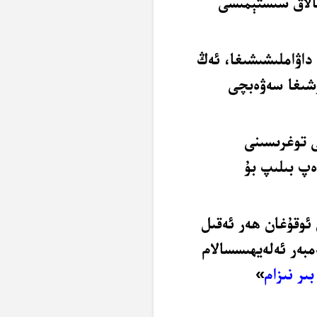
تالاق سىستېمىسى
داۋاملىشىشىغا، ئەڭ
ۇشىغا سەۋەبچى
 توغرىسىنى
ەپ بىلىپ بۇ
 ئوقۇغان ھەر ئەقىل
مبەر ئەلەيھىسسالام
ىر نىزام
»