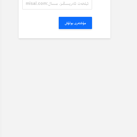
ئېلخەت
ئادرېسىڭىز.
مىسال:
misal@misal.com
مۇشتەرى بولۇش