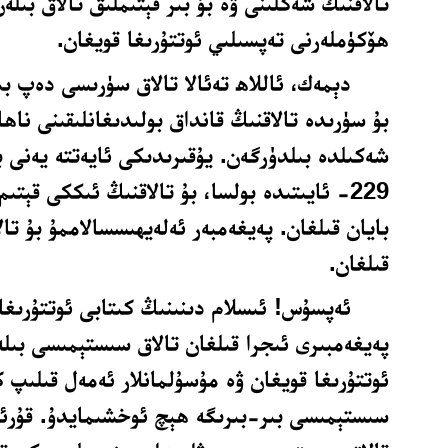
تالاقنىڭ شەكلىنى ۋە بۇ بىر قېتىملىق تالاق بىلە
ھۆكۈملەرنى تەپسىلىي ئوتتۇرىغا قويغان.
دېمەك، ئاللاھ تەئالا تالاق سۈرىسى دەپ بى
بۇ سۈرىدە تالاقنىڭ قانداق بولىدىغانلىقىنى ناھا
شەكىلدە بىلدۈرگەن. يۇقىرىدىكى ئايەتتە يەنى 
229- ئايىتىدە بولسا، بۇ تالاقنىڭ ئىككى قېتىم
بايان قىلغان. پەيغەمبەر ئەلەيھىسسالاممۇ بۇ تال
قىلغان.
ئەپسۇس! ئىسلام دىنىنىڭ كىتابى ئوتتۇرىغا 
پەيغەمبىرى ئىجرا قىلغان تالاق سىستېمىسى بىلە
ئوتتۇرىغا قويغان ۋە مۇسۇلمانلار ئەمەل قىلىپ ك
سىستېمىسى بىر-بىرىگە ھېچ ئوخشىمايدۇ. قۇر