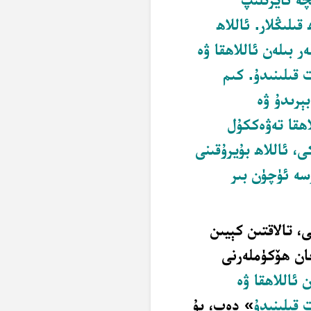
ىلىڭلار. ئاللاھ
ر بىلەن ئاللاھقا ۋە
ت
قىلىنىدۇ. كىم
ېرىدۇ ۋە
اھقا تەۋەككۇل
ى، ئاللاھ بۇيرۇقىنى
سە ئۈچۈن بىر
ى، تالاقتىن كېيىن
ان ھۆكۈملەرنى
 ئاللاھقا ۋە
 قىلىنىدۇ
» دەپ، بۇ