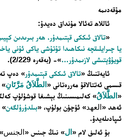
مۇقەدىمە
ئاللاھ تەئالا مۇنداق دەيدۇ:
«
تالاق ئىككى قېتىمدۇر. ھەر بىرىدىن كېيىن
يا چىرايلىقچە نىكاھىدا تۇتۇشى ياكى ئۇنى ياخش
قويۇۋېتىشى لازىمدۇر…
»- (بەقەرە 2/229).
ئايەتنىڭ «
تالاق ئىككى قېتىمدۇر
» دەپ تەر
قىسمى ئەتتالاقۇ مەررەتانى «
الطَّلاَقُ مَرَّتَانِ
» د
«
الطَّلاَق
» كەلىمىسىنىڭ بېشىغا قوشۇلۇپ كەلگە
ئەھد «
العهد
» ئۈچۈن بولۇپ، «
بىلدۈرۈلگەن
» 
ئىپادىلەيدۇ.
بۇ ئەلىف لام «
ال
» نىڭ جىنس «
الجنس
» 