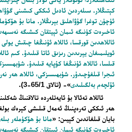
كېتىڭلار. سىلەردىن ئادىل ئىككى كىشىنى گۇۋاھ ق
ئۈچۈن توغرا گۇۋاھلىق بېرىڭلار. مانا بۇ ھۆكۈملە
ئاخىرەت كۈنىگە ئىمان ئېيتقان كىشىگە نەسىھە
ئاللاھدىن قورقسا، ئاللاھ ئۇنىڭغا چىقىش يولى ب
ئويلىمىغان يېرىدىن رىزىق ئاتا قىلىدۇ. كىم ئالل
قىلسا، ئاللاھ ئۇنىڭغا كۇپايە قىلىدۇ. شۈبھىسىزك
ئىجرا قىلغۇچىدۇر. شۈبھىسىزكى، ئاللاھ ھەر نەر
ئۆلچەم بەلگىلىدى
»- (تالاق 65/1-3).
ئاللاھ تەئالا بۇ ئايەتلەردە تالاقنىڭ شەكلىن
ھەر ئىككى تەرەپنىڭ ئەمەل قىلىشى كېرەك بولغ
بايان قىلغاندىن كېيىن: «
مانا بۇ ھۆكۈملەر بىلەن
ئاخىرەت كۈنىگە ئىمان ئېيتقان كىشىگە نەسىھەت