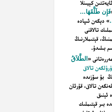
يەتتىن كېيىنلا
فَإِن طَلَّقَهَا
…
…
» دېگەن ئىپادە
ملىك تالاقنى
نىڭ، قېتىملارنىڭ
 بىلىدۇ.
مەررەتانى «
الطَّلاَقُ
ۈرۈلگەن تالاق
نىڭ بۇ سۆزىدە
لەنگەن تالاق، قۇرئان
دە ئېنىق
دە بىر قېتىملىك