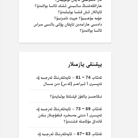
ھاراقكەشنىڭ سالىمىنى ئىلىك ئالسا بولامدۇ؟
ئاياللار ئىش قىلسا بولمامدۇ؟
جۈمە مۇھىممۇ؟ ھېيت نامىزىمۇ؟
دادىسى ھارامدىن تاپقان پۇلنى بالىسى مىراس
ئالسا بولامدۇ؟
يېقىنقى يازمىلار
ئەنئام، 74 ~ 81 – ئايەتلەرنىڭ تەرجىمە ۋە
تەپسىرى \ ئىبراھىم (ئە.س) دىن مىسال
نىكاھسىز يالغۇز قېلىشقا بولمايدۇ؟
ئەنئام، 69 ~ 73 – ئايەتلەرنىڭ تەرجىمە ۋە
تەپسىرى \ دىننى مەسخىرە قىلغۇچىلار بىلەن
قانداق مۇئامىلە قىلىنىدۇ؟
ئەنئام، 63 ~67 – ئايەتلەرنىڭ تەرجىمە ۋە