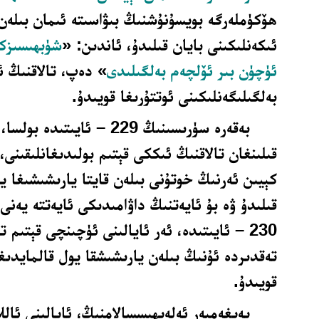
ھۆكۈملەرگە بويسۇنۇشنىڭ بىۋاسىتە ئىمان بىلە
ئىكەنلىكىنى بايان قىلىدۇ، ئاندىن: «
شۈبھىسىزكى
ئۈچۈن بىر ئۆلچەم بەلگىلىدى
» دەپ، تالاقنىڭ 
بەلگىلىگەنلىكىنى ئوتتۇرىغا قويىدۇ.
بەقەرە سۈرىسىنىڭ 229 – ئايىتىد
قىلىنغان تالاقنىڭ ئىككى قېتىم بولىدىغانلىقىنى،
كېيىن ئەرنىڭ خوتۇنى بىلەن قايتا يارىشىشىغا يو
قىلىدۇ ۋە بۇ ئايەتنىڭ داۋامىدىكى ئايەتتە يەنى
230 – ئايىتىدە، ئەر ئايالىنى ئۈچىنچى قېتىم ت
تەقدىردە ئۇنىڭ بىلەن يارىشىشقا يول قالمايدىغا
قويىدۇ.
پەيغەمبەر ئەلەيھىسسالامنىڭ، ئايالىنى ئالل