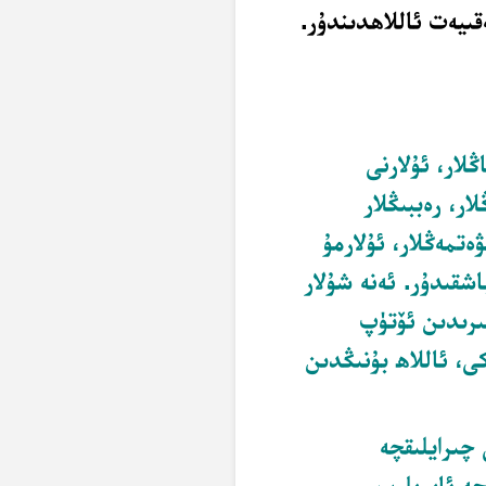
قىيەت ئاللاھدىندۇر.
ڭلار، ئۇلارنى
ار، رەببىڭلار
ەتمەڭلار، ئۇلارمۇ
شقىدۇر. ئەنە شۇلار
رىدىن ئۆتۈپ
ى، ئاللاھ بۇنىڭدىن
 چىرايلىقچە
چە ئايرىلىپ