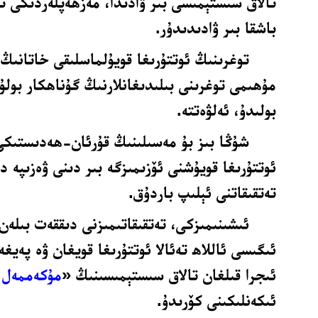
تالاق سىستېمىسى بىر ۋادىدا، مەزھەپلەردىكى 
باشقا بىر ۋادىدىدۇر.
توغرىنىڭ ئوتتۇرىغا قويۇلماسلىقى خاتانىڭ 
مۇھىمى توغرىنى بىلىدىغانلارنىڭ گۇناھكار بول
بولىدۇ، ئەلۋەتتە.
شۇڭا بىز بۇ مەسىلىنىڭ قۇرئان-ھەدىستىكى
ئوتتۇرىغا قويۇشنى ئۆزىمىزگە بىر دىنى ۋەزىپە د
تەتقىقاتنى ئېلىپ باردۇق.
ئىشىنىمىزكى، تەتقىقاتىمىزنى دىققەت بىلەن
ئىگىسى ئاللاھ تەئالا ئوتتۇرىغا قويغان ۋە پەيغە
ئىجرا قىلغان تالاق سىستېمىسىنىڭ «
مۇكەممەل ب
ئىكەنلىكىنى كۆرىدۇ.