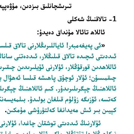
تىرىشچانلىق بىزدىن، مۇۋەپپە
1- تالاقنىڭ شەكلى
ئاللاھ تائالا مۇنداق دەيدۇ:
«
ئى
پەيغەمبەر! ئاياللىرىڭلارنى تالاق قىلسا
ئىددىتى ئىچىدە تالاق قىلىڭلار، ئىددەتنى ساناڭل
ئاللاھدىن قورقۇڭلار، ئۇلارنى ئۆيلىرىدىن
چىقىرىۋ
چىقمىسۇن؛ ئۇلار ئوچۇق پاھىشە قىلسا ئەھۋال با
ئاللاھنىڭ چېگرىلىرىدۇر. كىم
ئاللاھنىڭ
چېگرىلى
كەتسە، ئۆزىگە زۇلۇم قىلغان بولىدۇ. بىلمەيسەنك
كېيىن بىر ئىش مەيدانغا كەلتۈرۈشى مۇمكىن
.
ئۇلارنىڭ ئىددىتى توشقان چاغدا، ئۇلارنى
نىكاھىڭلاردا تۇتۇڭلار ياكى ئۇلار بىلەن چىرايلىق