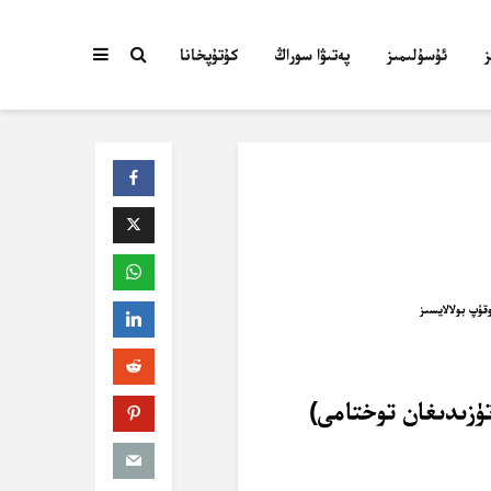
ئۇسۇلىمىز
پەتىۋا سوراڭ
كۇتۇپخانا
تۈزىدىغان توختامى)