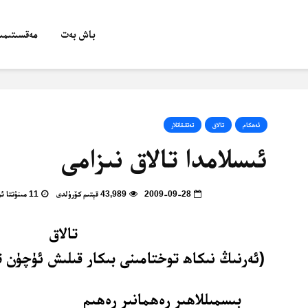
باش بەت
مەقسىتىمىز
ئەھكام
تالاق
تەتقىقاتلار
ئىسلامدا تالاق نىزامى
2009-09-28
43,989 قېتىم كۆرۈلدى
11 مىنۇتتا ئوقۇپ بولالايسىز
تالاق
(ئەرنىڭ نىكاھ توختامىنى بىكار قىلىش ئۈچۈن 
بىسمىللاھىر رەھمانىر رەھىم