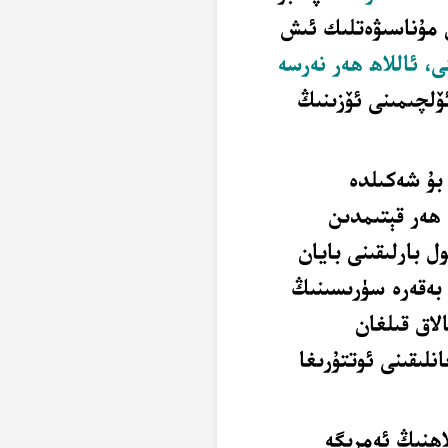
ن مۇناسىۋەتلىك ئىش
، ئاللاھ ھەر نەرسە
ئۆلچىمىنى
ئۆزىنىڭ
ە بولسا، بۇ شەكىلدە
 ھەر قېتىمدىن
ل بارلىقىنى بايان
 بەقەرە سۈرىسىنىڭ
الاق قىلغان
نلىقىنى ئوتتۇرىغا
اھنىڭ ئەمرىگە