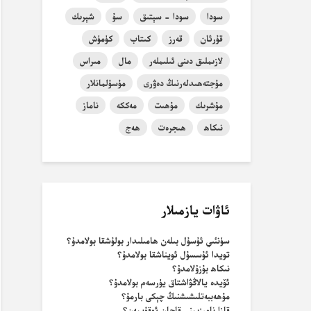
سودا
سودا - سېتىق
سۇ
شېرىك
قۇرئان
قەرز
كىتاب
كۈمۈش
لازىملىق دىنى ئىلىملەر
مال
مىراس
مۇجتەھىدلەرنىڭ دەۋرى
مۇسۇلمانلار
مۇشرىك
مۇھىت
مەككە
ناماز
نىكاھ
ھىجرەت
ھەج
ئاۋات يازمىلار
سۈنئىي ئۇسۇل بىلەن ھامىلىدار بولۇشقا بولامدۇ؟
تويدا ئۇسسۇل ئويناشقا بولامدۇ؟
نىكاھ بۇزۇلامدۇ؟
ئۆيدە يالاڭۋاشتاق يۈرسەم بولامدۇ؟
مۇھەببەتلىشىشنىڭ چېكى بارمۇ؟
قازا نامىزىمنى قاچان ئوقۇيمەن؟