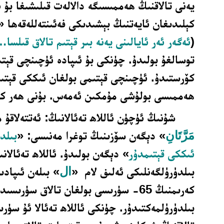
يەنى تالاقنىڭ ھەممىسىگە دالالەت قىلىشىغا بۇ ئا
كېلىدىغان ئايەتنىڭ بېشىدىكى فەئىنتەللەقەھا «
(
ئەگەر ئەر ئايالىنى يەنە بىر قېتىم تالاق قىلسا
توسالغۇ بولىدۇ. چۈنكى بۇ ئىپادە ئۈچىنچى قېتى
كۆرستىدۇ. ئۈچىنچى قېتىمى بولغان ئىككى قېتىم
ھەممىسى بولۇشى مۇمكىن ئەمەس. بۇنى ھەر كىم
شۇنىڭ ئۈچۈن ئاللاھ تەئالانىڭ: ئەتتەلاقۇ 
مَرَّتَانِ
» دېگەن سۆزىنىڭ توغرا مەنىسى: «
بىلد
ئىككى قېتىمدۇر
» دېگەن بولىدۇ. ئاللاھ تەئالا
بىلدۈرۈلگەنلىكى ئەلىف لام «
ال
» بىلەن ئىپادى
كەرىمنىڭ 65- سۈرىسى بولغان تالاق سۈرىسى
بىلدۈرۈلمەكتىدۇر. چۈنكى ئاللاھ تەئالا ئۇ سۈرى