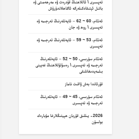
تەپسىرى \ ئاللاھنىڭ قۇدرەت ۋە مەرھەمىتى ۋە
باتىل ئېتىقادكىلەرگە ئاگاھلاندۇرۇش
ئەنئام، 60 ~ 62 – ئايەتلەرنىڭ تەرجىمە ۋە
تەپسىرى \ روھ ۋە جان
ئەنئام، 53 ~ 59 – ئايەتلەرنىڭ تەرجىمە ۋە
تەپسىرى
ئەنئام سۈرىسى، 50 ~ 52 – ئايەتلەرنىڭ
تەرجىمە ۋە تەپسىرى \ رەسۇلۇللاھنىڭ غەيبنى
بىلمەيدىغانلىقى
قۇرئاندا بەش ۋاقىت ناماز
ئەنئام سۈرىسى، 45 ~ 49 – ئايەتلەرنىڭ
تەرجىمە ۋە تەپسىرى
2026- يىللىق قۇربان ھېيتىڭلارغا مۇبارەك
بولسۇن