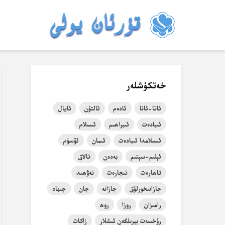
خەتكۈشلەر
ئاتا-ئانا
ئادەم
ئالتۇن
ئايال
ئىبادەت
ئىبراھىم
ئىسلام
ئىسلامدا ئىبادەت
ئىمان
ئۆسۈم
ئېلىم-سېتىم
بەدەن
تالاق
تاھارەت
تىجارەت
تەۋھىد
جازانىخورلۇق
جازانە
جان
جىھاد
رامىزان
روزا
روھ
رۇخسەت بېرىلگەن ئىشلار
زاكات