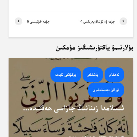
جۈمە ۋە ئۇنىڭ پەزىلىتى 4
جۈمە خۇتبىسى 6
بۇلارنىمۇ ياقتۇرىشىڭىز مۇمكىن
ئەھكام
باشقىلار
بۈگۈنكى ئايەت
قۇرئان تەتقىقاتلىرى
ئىسلامدا زىنانىڭ جازاسى ھەققىدە...