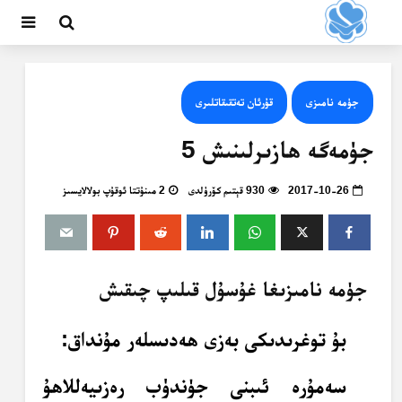
جۈمە نامىزى
قۇرئان تەتقىقاتلىرى
جۈمەگە ھازىرلىنىش 5
2017-10-26
930 قېتىم كۆرۈلدى
2 مىنۇتتا ئوقۇپ بولالايسىز
جۈمە نامىزىغا غۇسۇل قىلىپ چىقىش
بۇ توغرىدىكى بەزى ھەدىسلەر مۇنداق:
سەمۇرە ئىبنى جۈندۈب رەزىيەللاھۇ