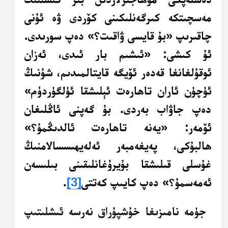
مەسچىتكە كىرگەنلىكىنى كۆردى ۋە ئۇنى
چاقىرىپ «بۇ قايسى ۋاقىت؟» دەپ سورىدى.
ئۇ كىشى: «ئىشىم بار ئىدى، ئەزان
ئوقۇلغانغا قەدەر ئۆيگە قايتالمىدىم، شۇنىڭ
ئۈچۈن ئاران تاھارەت ئېلىشقا ئۈلگۈردۈم»
دەپ جاۋاب بەردى. بۇ گەپنى ئاڭلىغان
ئۆمەر: «يەنە تاھارەت ئالدىڭمۇ؟»
ھالبۇكى، پەيغەمبەر ئەلەيھىسسالامنىڭ
غۇسلى قىلىشقا بۇيرۇغانلىقىنى بىلىسەن
ئەمەسمۇ؟» دەپ كايىپ كەتتى
[3]
.
جۈمە نامىزىغا خۇشپۇراق نەرسە ئىشلىتىپ