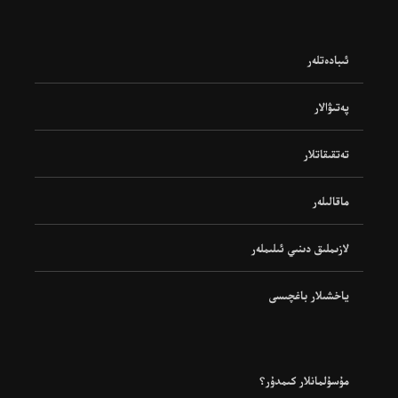
ئىبادەتلەر
پەتىۋالار
تەتقىقاتلار
ماقالىلەر
لازىملىق دىنىي ئىلىملەر
ياخشىلار باغچىسى
مۇسۇلمانلار كىمدۇر؟