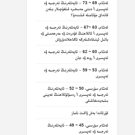
ئەنئام، 69 ~ 73 – ئايەتلەرنىڭ تەرجىمە ۋە
تەپسىرى \ دىننى مەسخىرە قىلغۇچىلار بىلەن
قانداق مۇئامىلە قىلىنىدۇ؟
ئەنئام، 63 ~67 – ئايەتلەرنىڭ تەرجىمە ۋە
تەپسىرى \ ئاللاھنىڭ قۇدرەت ۋە مەرھەمىتى ۋە
باتىل ئېتىقادكىلەرگە ئاگاھلاندۇرۇش
ئەنئام، 60 ~ 62 – ئايەتلەرنىڭ تەرجىمە ۋە
تەپسىرى \ روھ ۋە جان
ئەنئام، 53 ~ 59 – ئايەتلەرنىڭ تەرجىمە ۋە
تەپسىرى
ئەنئام سۈرىسى، 50 ~ 52 – ئايەتلەرنىڭ
تەرجىمە ۋە تەپسىرى \ رەسۇلۇللاھنىڭ غەيبنى
بىلمەيدىغانلىقى
قۇرئاندا بەش ۋاقىت ناماز
ئەنئام سۈرىسى، 45 ~ 49 – ئايەتلەرنىڭ
تەرجىمە ۋە تەپسىرى