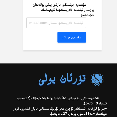
مۇشتەرى بولسىڭىز، بارلىق يېڭى يوللانغان
يازمىلار ئېلخەت ئادرېسىڭىزغا ئاپتوماتىك
ئەۋەتىلىدۇ.
ئېلخەت
ئادرېسىڭىز.
مىسال:
misal@misal.com
مۇشتەرى بولۇش
«شۈبھىسىزكى، بۇ قۇرئان ئەڭ توغرا يولغا باشلايدۇ»-(17-سۈرە
ئىسرا، 9- ئايەت).
«بىز بۇ قۇرئاندا ئىنسانلار ئۈچۈن ھەر تۈرلۈك مىسالنى بايان قىلدۇق. ئۇلار
ئويلانغاي»-(39-سۈرە زۇمەر، 27- ئايەت).