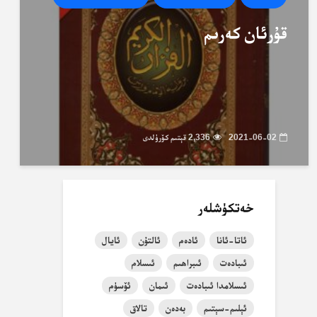
قۇرئان كەرىم
2021-06-02
2,336 قېتىم كۆرۈلدى
خەتكۈشلەر
ئاتا-ئانا
ئادەم
ئالتۇن
ئايال
ئىبادەت
ئىبراھىم
ئىسلام
ئىسلامدا ئىبادەت
ئىمان
ئۆسۈم
ئېلىم-سېتىم
بەدەن
تالاق