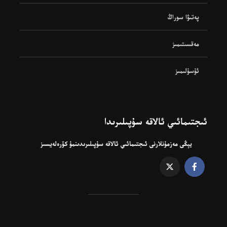
پەتىۋا سوراڭ
مەقسىتىمىز
ئۇسۇلىمىز
ئىجتىمائىي ئالاقە سۇپىلىرىدا
يېڭى مەزمۇنلارنى ئىجتىمائىي ئالاقە سۇپىلىرىدىنمۇ كۆرەلەيسىز