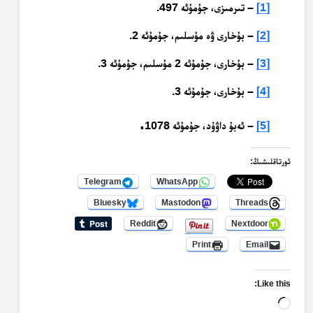
[1]
– تىرمىزى، جۇمۇئە 497.
[2]
– بۇخارى ۋە مۇسلىم، جۇمۇئە 2.
[3]
– بۇخارى، جۇمۇئە 2 مۇسلىم، جۇمۇئە 3.
[4]
– بۇخارى، جۇمۇئە 3.
.
[5]
– ئەبۇ داۋۇد، جۇمۇئە 1078
ئورتاقلىشىڭ:
Telegram
WhatsApp
Bluesky
Mastodon
Threads
Reddit
Nextdoor
Print
Email
Like this:
Loading…