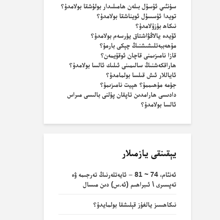
سۈنئىي ئۇسۇل بىلەن ھامىلىدار بولۇشقا بولامدۇ؟
تويدا ئۇسسۇل ئويناشقا بولامدۇ؟
نىكاھ بۇزۇلامدۇ؟
ئۆيدە يالاڭۋاشتاق يۈرسەم بولامدۇ؟
مۇھەببەتلىشىشنىڭ چېكى بارمۇ؟
قازا نامىزىمنى قاچان ئوقۇيمەن؟
ھاراقكەشنىڭ سالىمىنى ئىلىك ئالسا بولامدۇ؟
ئاياللار ئىش قىلسا بولمامدۇ؟
جۈمە مۇھىممۇ؟ ھېيت نامىزىمۇ؟
دادىسى ھارامدىن تاپقان پۇلنى بالىسى مىراس
ئالسا بولامدۇ؟
يېقىنقى يازمىلار
ئەنئام، 74 ~ 81 – ئايەتلەرنىڭ تەرجىمە ۋە
تەپسىرى \ ئىبراھىم (ئە.س) دىن مىسال
نىكاھسىز يالغۇز قېلىشقا بولمايدۇ؟