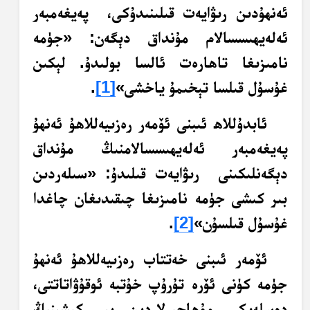
ئەنھۇدىن رىۋايەت قىلىنىدۇكى، پەيغەمبەر
ئەلەيھىسسالام مۇنداق دېگەن: «جۈمە
نامىزىغا تاھارەت ئالسا بولىدۇ. لېكىن
غۇسۇل قىلسا تېخىمۇ ياخشى»
[1]
.
ئابدۇللاھ ئىبنى ئۆمەر رەزىيەللاھۇ ئەنھۇ
پەيغەمبەر ئەلەيھىسسالامنىڭ مۇنداق
دېگەنلىكىنى رىۋايەت قىلىدۇ: «سىلەردىن
بىر كىشى جۈمە نامىزىغا چىقىدىغان چاغدا
غۇسۇل قىلسۇن»
[2]
.
ئۆمەر ئىبنى خەتتاب رەزىيەللاھۇ ئەنھۇ
جۈمە كۈنى ئۆرە تۇرۇپ خۇتبە ئوقۇۋاتاتتى،
دەسلەپكى مۇھاجىرلاردىن بىر كىشىنىڭ