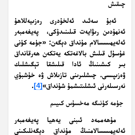
چىقىش
ئەبۇ سەئىد ئەلخۇدرى رەزىيەللاھۇ
ئەنھۇدىن رىۋايەت قىلىنىدۇكى، پەيغەمبەر
ئەلەيھىسسالام مۇنداق دېگەن: «جۈمە كۈنى
غۇسۇل قىلىش بالاغەتكە يەتكەن ھەرقانداق
بىر كىشىنىڭ ئادا قىلىشقا تېگىشلىك
ۋەزىپىسى. چىشلىرىنى تازىلاش ۋە خۇشبۇي
نەرسىلەرنى ئىشلىتىشمۇ شۇنداق»
[4]
.
جۈمە كۈنىگە مەخسۇس كىيىم
مۇھەممەد ئىبنى يەھيا پەيغەمبەر
ئەلەيھىسسالامنىڭ مۇنداق دېگەنلىكىنى