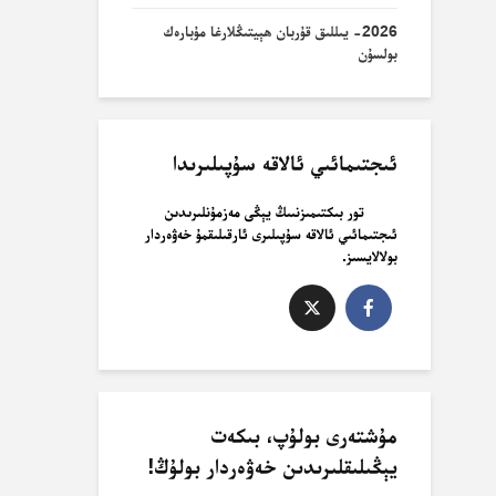
2026- يىللىق قۇربان ھېيتىڭلارغا مۇبارەك
بولسۇن
ئىجتىمائىي ئالاقە سۇپىلىرىدا
تور بىكتىمىزنىىڭ يېڭى مەزمۇنلىرىدىن
ئىجتىمائىي ئالاقە سۇپىلىرى ئارقىلىقمۇ خەۋەردار
بولالايسىز.
مۇشتەرى بولۇپ، بىكەت
يېڭىلىقلىرىدىن خەۋەردار بولۇڭ!