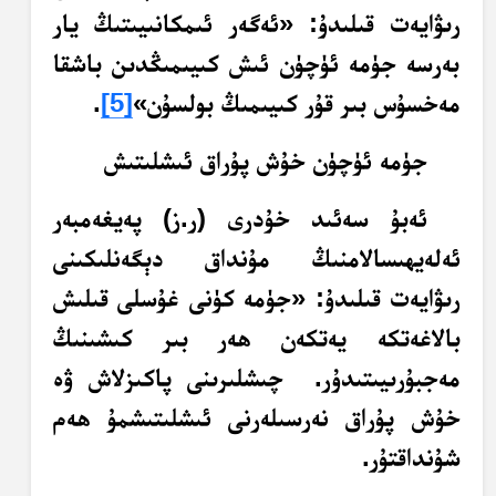
رىۋايەت قىلىدۇ: «ئەگەر ئىمكانىيىتىڭ يار
بەرسە جۈمە ئۈچۈن ئىش كىيىمىڭدىن باشقا
مەخسۇس بىر قۇر كىيىمىڭ بولسۇن»
[5]
.
جۈمە ئۈچۈن خۇش پۇراق ئىشلىتىش
ئەبۇ سەئىد خۇدرى (ر.ز) پەيغەمبەر
ئەلەيھىسالامنىڭ مۇنداق دېگەنلىكىنى
رىۋايەت قىلىدۇ: «جۈمە كۈنى غۇسلى قىلىش
بالاغەتكە يەتكەن ھەر بىر كىشىنىڭ
مەجبۇرىيىتىدۇر. چىشلىرىنى پاكىزلاش ۋە
خۇش پۇراق نەرسىلەرنى ئىشلىتىشمۇ ھەم
شۇنداقتۇر.