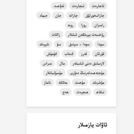
تاھارەت
تىجارەت
تەۋھىد
جازانىخورلۇق
جازانە
جان
جىھاد
رامىزان
روزا
روھ
رۇخسەت بېرىلگەن ئىشلار
زاكات
سودا
سودا - سېتىق
سۇ
شېرىك
قۇرئان
قەرز
كىتاب
كۈمۈش
لازىملىق دىنى ئىلىملەر
مال
مىراس
مۇجتەھىدلەرنىڭ دەۋرى
مۇسۇلمانلار
مۇشرىك
مۇھىت
مەككە
ناماز
نىكاھ
ھىجرەت
ھەج
ئاۋات يازمىلار