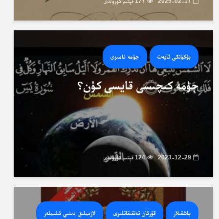
2025-02-17
177 قېتىم كۆرۈلدى
بۈگۈنكى ئايەت
جۈمە نامىزى
جۈمە كىچىسى قايسى كۈن؟
2023-12-29
124 قېتىم كۆرۈلدى
باشقىلار
قۇرئان تەتقىقاتلىرى
لازىملىق دىنىي ئىلىملەر