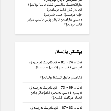
ھاراقكەشنىڭ سالىمىنى ئىلىك ئالسا بولامدۇ؟
ئاياللار ئىش قىلسا بولمامدۇ؟
جۈمە مۇھىممۇ؟ ھېيت نامىزىمۇ؟
دادىسى ھارامدىن تاپقان پۇلنى بالىسى مىراس
ئالسا بولامدۇ؟
يېقىنقى يازمىلار
ئەنئام، 74 ~ 81 – ئايەتلەرنىڭ تەرجىمە ۋە
تەپسىرى \ ئىبراھىم (ئە.س) دىن مىسال
نىكاھسىز يالغۇز قېلىشقا بولمايدۇ؟
ئەنئام، 69 ~ 73 – ئايەتلەرنىڭ تەرجىمە ۋە
تەپسىرى \ دىننى مەسخىرە قىلغۇچىلار بىلەن
قانداق مۇئامىلە قىلىنىدۇ؟
ئەنئام، 63 ~67 – ئايەتلەرنىڭ تەرجىمە ۋە