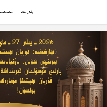
باش بەت
مەقسىتىمىز