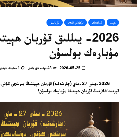
ھېيت
ئىبادەتلەر
بۈگۈنكى ئايەت
قۇربانلىق
2026- يىللىق قۇربان ھېيت
مۇبارەك بولسۇن
2026-05-25
43 قېتىم كۆرۈلدى
1 مىنۇتتا ئوقۇپ بولالايسىز
2026-يىلى 27-ماي (چارشەنبە) قۇربان ھېيتنىڭ بىرىنچى ك
قېرىنداشلارنىڭ قۇربان ھېيتىغا مۇبارەك بولسۇن!