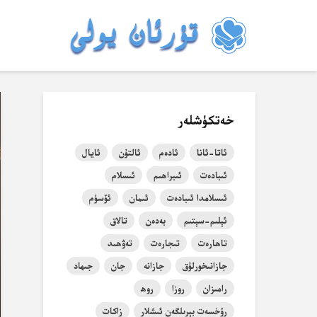
خەتكۈشلەر
ئاتا-ئانا
ئادەم
ئالتۇن
ئايال
ئىبادەت
ئىبراھىم
ئىسلام
ئىسلامدا ئىبادەت
ئىمان
ئۆسۈم
ئېلىم-سېتىم
بەدەن
تالاق
تاھارەت
تىجارەت
تەۋھىد
جازانىخورلۇق
جازانە
جان
جىھاد
رامىزان
روزا
روھ
رۇخسەت بېرىلگەن ئىشلار
زاكات