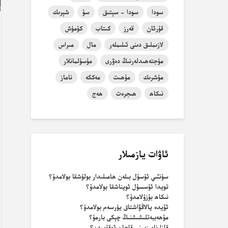
سودا
سودا - سېتىق
سۇ
شېرىك
قۇرئان
قەرز
كىتاب
كۈمۈش
لازىملىق دىنى ئىلىملەر
مال
مىراس
مۇجتەھىدلەرنىڭ دەۋرى
مۇسۇلمانلار
مۇشرىك
مۇھىت
مەككە
ناماز
نىكاھ
ھىجرەت
ھەج
ئاۋات يازمىلار
سۈنئىي ئۇسۇل بىلەن ھامىلىدار بولۇشقا بولامدۇ؟
تويدا ئۇسسۇل ئويناشقا بولامدۇ؟
نىكاھ بۇزۇلامدۇ؟
ئۆيدە يالاڭۋاشتاق يۈرسەم بولامدۇ؟
مۇھەببەتلىشىشنىڭ چېكى بارمۇ؟
قازا نامىزىمنى قاچان ئوقۇيمەن؟