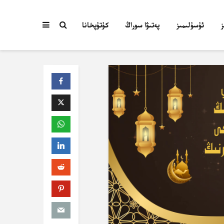
ئۇسۇلىمىز
پەتىۋا سوراڭ
كۇتۇپخانا