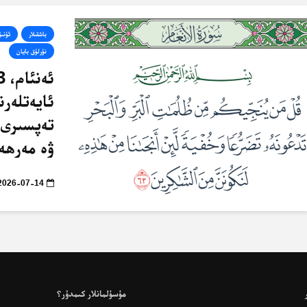
باشقىلار
ئۇنى
نۇرلۇق بايان
ئايەتلەرن
تەپسىرى 
ۋە مەرھەم
2026-07-14
مۇسۇلمانلار كىمدۇر؟