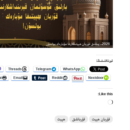
2026- يىللىق قۇربان ھېيتىڭلارغا مۇبارەك بولسۇن
ئورتاقلىشىڭ:
Threads
Telegram
WhatsApp
nt
Email
Reddit
Nextdoor
Like this:
Loading…
قۇربان ھېيت
قۇربانلىق
ھېيت