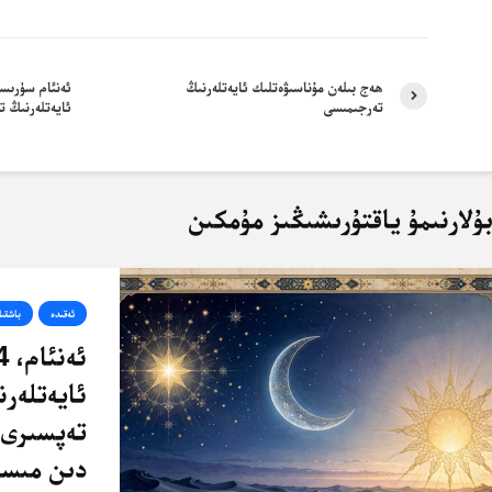
ھەج بىلەن مۇناسىۋەتلىك ئايەتلەرنىڭ
تەرجىمىسى
ئايەتلەرنىڭ ت
ۇلارنىمۇ ياقتۇرىشىڭىز مۇمكىن
ئەقىدە
باشقىل
ئايەتلەرن
تەپسىرى 
دىن مىسا