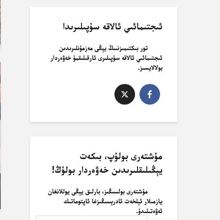
ئىجتىمائىي ئالاقە سۇپىلىرىدا
تور بىكتىمىزنىىڭ يېڭى مەزمۇنلىرىدىن
ئىجتىمائىي ئالاقە سۇپىلىرى ئارقىلىقمۇ خەۋەردار
بولالايسىز.
مۇشتەرى بولۇپ، بىكەت
يېڭىلىقلىرىدىن خەۋەردار بولۇڭ!
مۇشتەرى بولسىڭىز، بارلىق يېڭى يوللانغان
يازمىلار ئېلخەت ئادرېسىڭىزغا ئاپتوماتىك
ئەۋەتىلىدۇ.