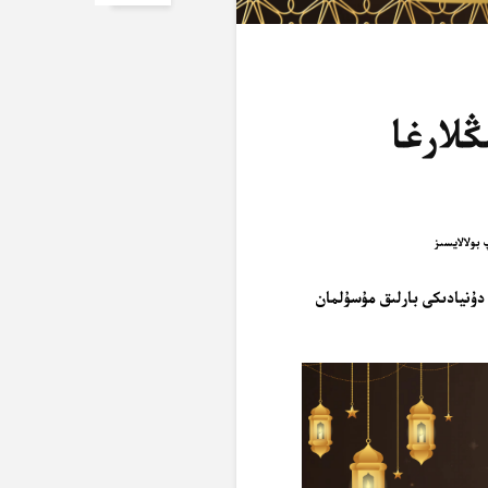
ىڭلارغا
ۈنى. دۇنيادىكى بارلىق مۇسۇلمان