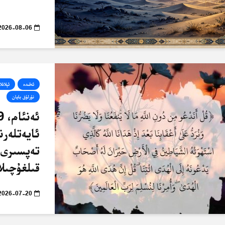
2026-08-06
ئەقىدە
ئېلانلا
نۇرلۇق بايان
ئايەتلەرن
تەپسىرى 
قىلغۇچىلا
2026-07-20