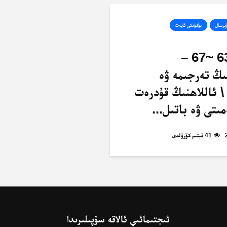
ۋېرسال
بۈگۈنكى ئايەت
ئەنئام، 63 ~67 –
ىڭ تەرجىمە ۋە
\ ئاللاھنىڭ قۇدرەت
ىتى ۋە باتىل...
41 قېتىم كۆرۈلدى
ئىجتىمائىي ئالاقە سۇپىلىرىدا