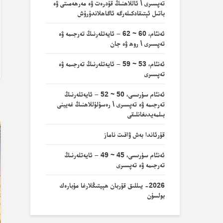
تەپسىرى \ ئاللاھنىڭ قۇدرەت ۋە مەرھەمىتى ۋە
باتىل ئېتىقادكىلەرگە ئاگاھلاندۇرۇش
ئەنئام، 60 ~ 62 – ئايەتلەرنىڭ تەرجىمە ۋە
تەپسىرى \ روھ ۋە جان
ئەنئام، 53 ~ 59 – ئايەتلەرنىڭ تەرجىمە ۋە
تەپسىرى
ئەنئام سۈرىسى، 50 ~ 52 – ئايەتلەرنىڭ
ب
تەرجىمە ۋە تەپسىرى \ رەسۇلۇللاھنىڭ غەيبنى
بىلمەيدىغانلىقى
قۇرئاندا بەش ۋاقىت ناماز
ئەنئام سۈرىسى، 45 ~ 49 – ئايەتلەرنىڭ
تەرجىمە ۋە تەپسىرى
2026- يىللىق قۇربان ھېيتىڭلارغا مۇبارەك
بولسۇن