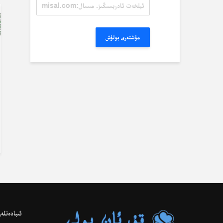
ئېلخەت
ئادرېسىڭىز.
مىسال:
misal@misal.com
مۇشتەرى بولۇش
ئىبادەتلەر