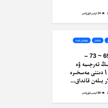
34 قېتىم كۆرۈلدى
ر
باشقىلار
بۈگۈنكى ئايەت
ئەنئام، 69 ~ 73 –
ىڭ تەرجىمە ۋە
\ دىننى مەسخىرە
ر بىلەن قانداق...
98 قېتىم كۆرۈلدى