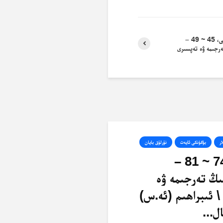
ئەنئام سۈرىسى، 45 ~ 49 –
ەرجىمە ۋە تەپسىرى
ار
بۈگۈنكى ئايەت
نۇرلۇق بايان
ئەنئام، 74 ~ 81 –
ىڭ تەرجىمە ۋە
\ ئىبراھىم (ئە.س)
ل...