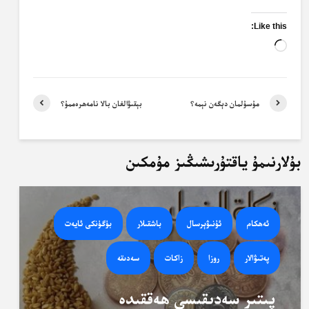
Like this:
Loading…
مۇسۇلمان دېگەن نېمە؟
بېقىۋالغان بالا نامەھرەممۇ؟
بۇلارنىمۇ ياقتۇرىشىڭىز مۇمكىن
ئەھكام
ئۇنىۋېرسال
باشقىلار
بۈگۈنكى ئايەت
پەتىۋالار
روزا
زاكات
سەدىقە
پىتىر سەدىقىسى ھەققىدە