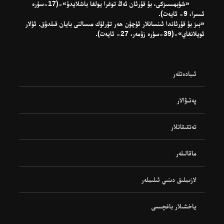
«شۈبھىسىزكى، بۇ قۇرئان ئەڭ توغرا يولغا باشلايدۇ»-(17-سۈرە
ئىسرا، 9- ئايەت).
«بىز بۇ قۇرئاندا ئىنسانلار ئۈچۈن ھەر تۈرلۈك مىسالنى بايان قىلدۇق. ئۇلار
ئويلانغاي»-(39-سۈرە زۇمەر، 27- ئايەت).
ئىبادەتلەر
پەتىۋالار
تەتقىقاتلار
ماقالىلەر
لازىملىق دىنىي ئىلىملەر
ياخشىلار باغچىسى