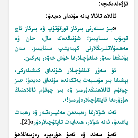
تۆۋەندىكىچە:
ئاللاھ تائالا يەنە مۇنداق دەيدۇ:
«
بىز سىلەرنى بىرئاز قورقۇتۇپ ۋە بىرئاز ئاچ
قويۇپ سىنايمىز؛ شۇنىڭدەك مال، جان ۋە
مەھسۇلاتلىرىڭلارنى كېمەيتىپ سىنايمىز. سەن
بۇنىڭغا سەۋر قىلغۇچىلارغا خۇش خەۋەر بەرگىن.
ئۇ سەۋر قىلغۇچىلار شۇنداق كىشىلەركى،
بېشىغا بىر مۇسىبەت يەتكەندە مۇنداق دەيدۇ: ‹بىز
چوقۇم ئاللاھنىڭدۇرمىز ۋە بىز چوقۇم ئاللاھنىڭ
ھۇزۇرىغا قايتقۇچىلاردۇرمىز!›.
ئەنە شۇلارغا رەببىدىن مەغپىرەتلەر ۋە رھمەت
ياغىدۇ، ئەنە شۇلار، ھىدايەت تاپقۇچىلاردۇر
»
[2]
.
ئەبۇ سەئد ۋە ئەبۇ ھۇرەيرە رەزىيەللاھۇ