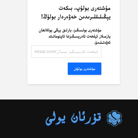
مۇشتەرى بولۇپ، بىكەت
يېڭىلىقلىرىدىن خەۋەردار بولۇڭ!
مۇشتەرى بولسىڭىز، بارلىق يېڭى يوللانغان
يازمىلار ئېلخەت ئادرېسىڭىزغا ئاپتوماتىك
ئەۋەتىلىدۇ.
ئېلخەت
ئادرېسىڭىز.
مىسال:
misal@misal.com
مۇشتەرى بولۇش