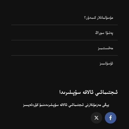
مۇسۇلمانلار كىمدۇر؟
پەتىۋا سوراڭ
مەقسىتىمىز
ئۇسۇلىمىز
ئىجتىمائىي ئالاقە سۇپىلىرىدا
يېڭى مەزمۇنلارنى ئىجتىمائىي ئالاقە سۇپىلىرىدىنمۇ كۆرەلەيسىز