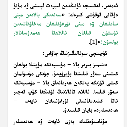
ئەمەس، ئەكسىچە ئۇنىڭدىن ئىبرەت ئېلىشى ۋە مۇنۇ
دۇئانى ئوقۇشى كېرەك: «
سەندىكى بالادىن مېنى
ساقلىغان ۋە مېنى نۇرغۇنلىغان مەخلۇقاتىدىن
ئۈستۈن قىلغان ئاللاھقا ھەمدۇسانالار
بولسۇن!
»
[1]
.
ئۈچىنچى سوئالىڭىزنىڭ جاۋابى:
دىنىمىز بىرەر بالا – مۇسىبەتكە مۇپتىلا بولغان
كىشىنى سەۋر قىلىشقا
بۇيرۇيدۇ. چۈنكى مۇسۇلمان
كىشى ئۆزىگە يەتكەن ھەرقانداق بالا – مۇسىبەتكە
سەۋر
قىلسا، ئاللاھ تائالانىڭ ئۇنىڭغا كۆپ ئەجىر
ئاتا قىلىدىغانلىقى نۇرغۇنلىغان ئايەت –
ھەدىسلەردە
بايان قىلىنىدۇ.
مۇناسىۋەتلىك بەزى ئايەت ۋە ھەدىسلەر