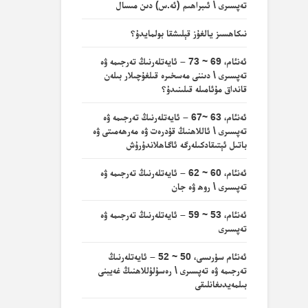
تەپسىرى \ ئىبراھىم (ئە.س) دىن مىسال
نىكاھسىز يالغۇز قېلىشقا بولمايدۇ؟
ئەنئام، 69 ~ 73 – ئايەتلەرنىڭ تەرجىمە ۋە
تەپسىرى \ دىننى مەسخىرە قىلغۇچىلار بىلەن
قانداق مۇئامىلە قىلىنىدۇ؟
ئەنئام، 63 ~67 – ئايەتلەرنىڭ تەرجىمە ۋە
تەپسىرى \ ئاللاھنىڭ قۇدرەت ۋە مەرھەمىتى ۋە
باتىل ئېتىقادكىلەرگە ئاگاھلاندۇرۇش
ئەنئام، 60 ~ 62 – ئايەتلەرنىڭ تەرجىمە ۋە
تەپسىرى \ روھ ۋە جان
ئەنئام، 53 ~ 59 – ئايەتلەرنىڭ تەرجىمە ۋە
تەپسىرى
ئەنئام سۈرىسى، 50 ~ 52 – ئايەتلەرنىڭ
تەرجىمە ۋە تەپسىرى \ رەسۇلۇللاھنىڭ غەيبنى
بىلمەيدىغانلىقى