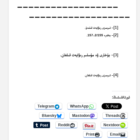
——————————————————
——————————————————
[1]
– تىرمىزى رىۋايەت قىلىدۇ.
[2]
– بەقەرە 2/155-157.
[3]
– بۇخارى ۋە مۇسلىم رىۋايەت قىلغان.
[4]
– تىرمىزى رىۋايەت قىلغان.
ئورتاقلىشىڭ:
Telegram
WhatsApp
Bluesky
Mastodon
Threads
Reddit
Nextdoor
Print
Email