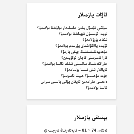
ئاۋات يازمىلار
سۈنئىي ئۇسۇل بىلەن ھامىلىدار بولۇشقا بولامدۇ؟
تويدا ئۇسسۇل ئويناشقا بولامدۇ؟
نىكاھ بۇزۇلامدۇ؟
ئۆيدە يالاڭۋاشتاق يۈرسەم بولامدۇ؟
مۇھەببەتلىشىشنىڭ چېكى بارمۇ؟
قازا نامىزىمنى قاچان ئوقۇيمەن؟
ھاراقكەشنىڭ سالىمىنى ئىلىك ئالسا بولامدۇ؟
ئاياللار ئىش قىلسا بولمامدۇ؟
جۈمە مۇھىممۇ؟ ھېيت نامىزىمۇ؟
دادىسى ھارامدىن تاپقان پۇلنى بالىسى مىراس
ئالسا بولامدۇ؟
يېقىنقى يازمىلار
ئەنئام، 74 ~ 81 – ئايەتلەرنىڭ تەرجىمە ۋە