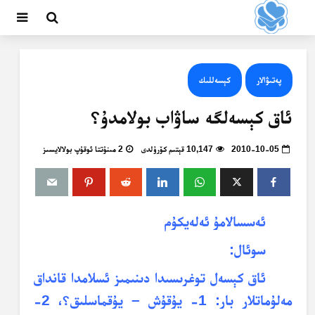
پەتىۋالار
كېسەللىك
ئاق كېسەلگە ساۋاب بولامدۇ؟
2010-10-05
10,147 قېتىم كۆرۈلدى
2 مىنۇتتا ئوقۇپ بولالايسىز
ئەسسالامۇ ئەلەيكۇم
سوئال:
ئاق كېسەل
توغرىسىدا
دىنىمىز
ئسلامدا
قانداق
مەلۇماتلار بار: 1- يۇقۇش – يۇقماسلىق؟، 2-