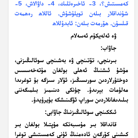
كەمسىتىش؟، 3- ئاخىرەتلىك، 4- داۋالاش، 5-
شۇنداقلار بىلەن
تويلۇشۇش
.
ئاللاھ
رەھمەت
قىلسۇن. ھۆرمەت بىلەن: ئابدۇللاھ
ۋە ئەلەيكۇم ئەسەلام
جاۋاب:
بىرىنچى، تۆتىنچى ۋە بەشىنچى سوئالىڭىزنى،
مۇشۇ ئىشنىڭ ئەھلى بولغان مۇتەخەسسىس
دوختۇرلاردىن سورىسىڭىز، ئۇلار سىزگە بۇ توغرىدا
مەلۇمات بېرىدۇ. چۈنكى دىنىمىز بىلمىگەننى
بىلىدىغانلاردىن سوراپ ئۆگىنىشكە بۇيرۇيدۇ.
ئىككىنچى سوئالىڭىزنىڭ جاۋابى:
قانداقلا بىر مۇسىبەتكە مۇپتىلا بولغان بىر
كىشىنى كۆرگەن ئادەمنىڭ ئۇنى كەمسىتىشى توغرا