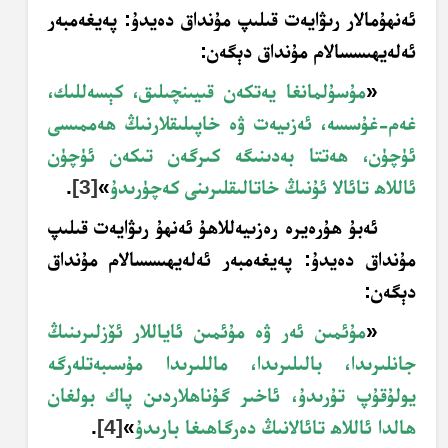
ئەنھۇمالار رىۋايەت قىلىپ مۇنداق دەيدۇ: پەيغەمبەر
ئەلەيھىسسالام مۇنداق دېگەن:
«
مۇسۇلمانغا يەتكەن قىيىنچىلىق، كېسەللىك،
غەم-غۇسسە، ئەزىيەت ۋە خاپىلىقلارنىڭ ھەممىسى
ئۈچۈن، ھەتتا بەدىنىگە كىرگەن تىكەن ئۈچۈن
ئاللاھ تائالا ئۇنىڭ خاتالىقلىرىنى كەچۈرىدۇ
»
[3]
.
ئەبۇ ھۇرەيرە رەزىيەللاھۇ ئەنھۇ رىۋايەت قىلىپ
مۇنداق دەيدۇ: پەيغەمبەر ئەلەيھىسسالام مۇنداق
دېگەن:
«
مۇئمىن ئەر ۋە مۇئمىن ئاياللار ئۆزلىرىنىڭ
جانلىرىدا، بالىلىرىدا، ماللىرىدا مۇسىبەتلەرگە
يولۇقۇپ تۇرىدۇ، ئاخىر گۇناھلاردىن پاك بولغان
ھالدا ئاللاھ تائالانىڭ دەرگاھىغا بارىدۇ
»
[4]
.