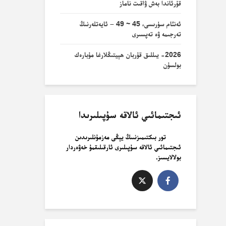
قۇرئاندا بەش ۋاقىت ناماز
ئەنئام سۈرىسى، 45 ~ 49 – ئايەتلەرنىڭ
تەرجىمە ۋە تەپسىرى
2026- يىللىق قۇربان ھېيتىڭلارغا مۇبارەك
بولسۇن
ئىجتىمائىي ئالاقە سۇپىلىرىدا
تور بىكتىمىزنىىڭ يېڭى مەزمۇنلىرىدىن
ئىجتىمائىي ئالاقە سۇپىلىرى ئارقىلىقمۇ خەۋەردار
بولالايسىز.