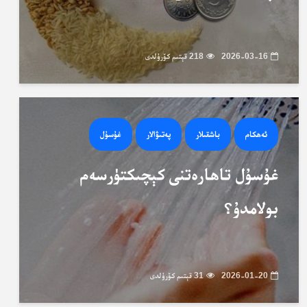
2026-03-16
218 قېتىم كۆرۈلدى
ئەھكام
باشقىلار
پەتىۋالار
غۇسۇل
غۇسۇل تاھارەتنى كېچىكتۈرسەم
بولامدۇ؟
2026-01-20
31 قېتىم كۆرۈلدى