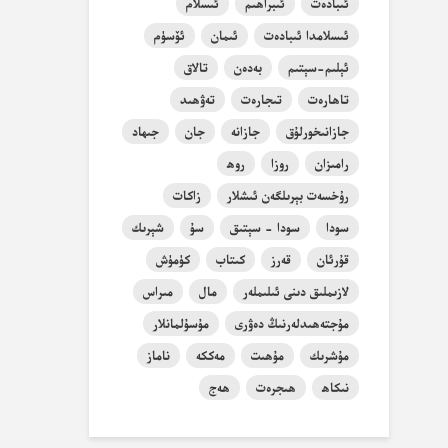
ئىبادەت
ئىبراھىم
ئىسلام
ئىسلامدا ئىبادەت
ئىمان
ئۆسۈم
ئېلىم-سېتىم
بەدەن
تالاق
تاھارەت
تىجارەت
تەۋھىد
جازانىخورلۇق
جازانە
جان
جىھاد
رامىزان
روزا
روھ
رۇخسەت بېرىلگەن ئىشلار
زاكات
سودا
سودا - سېتىق
سۇ
شېرىك
قۇرئان
قەرز
كىتاب
كۈمۈش
لازىملىق دىنى ئىلىملەر
مال
مىراس
مۇجتەھىدلەرنىڭ دەۋرى
مۇسۇلمانلار
مۇشرىك
مۇھىت
مەككە
ناماز
نىكاھ
ھىجرەت
ھەج