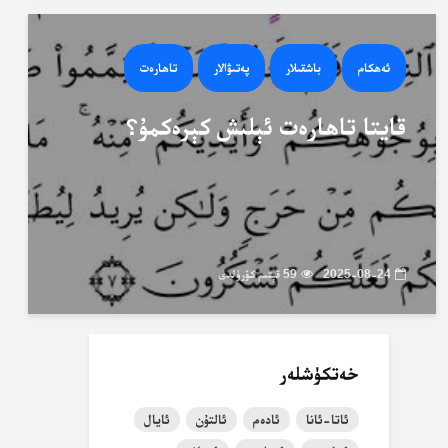
ئەھكام
باشقىلار
پەتىۋالار
تاھارەت
قايتا تاھارەت ئېلىش كېرەكمۇ؟
2025-08-24
59 قېتىم كۆرۈلدى
خەتكۈشلەر
ئاتا-ئانا
ئادەم
ئالتۇن
ئايال