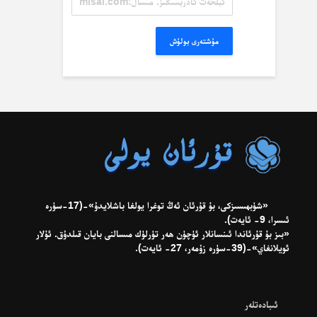
ئادرېسىڭىز.
مىسال:
misal@misal.com
مۇشتەرى بولۇش
«شۈبھىسىزكى، بۇ قۇرئان ئەڭ توغرا يولغا باشلايدۇ»-(17-سۈرە
ئىسرا، 9- ئايەت).
«بىز بۇ قۇرئاندا ئىنسانلار ئۈچۈن ھەر تۈرلۈك مىسالنى بايان قىلدۇق. ئۇلار
ئويلانغاي»-(39-سۈرە زۇمەر، 27- ئايەت).
ئىبادەتلەر