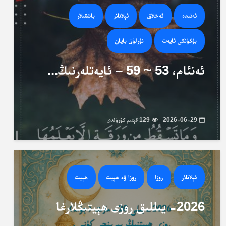
ئەقىدە
ئەخلاق
ئېلانلار
باشقىلار
بۈگۈنكى ئايەت
نۇرلۇق بايان
ئەنئام، 53 ~ 59 – ئايەتلەرنىڭ...
2026-06-29
129 قېتىم كۆرۈلدى
ئېلانلار
روزا
روزا ۋە ھېيت
ھېيت
2026- يىللىق روزى ھېيتىڭلارغا