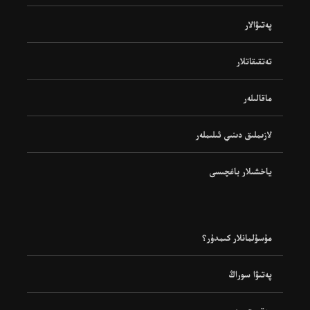
پەتىۋالار
تەتقىقاتلار
ماقالىلەر
لازىملىق دىنىي ئىلىملەر
ياخشىلار باغچىسى
مۇسۇلمانلار كىمدۇر؟
پەتىۋا سوراڭ