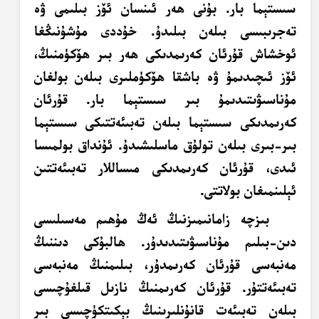
سىستېما بار. بۇنى ھەر ئىنسان ئۆز بىلىمى ۋە
تەجرىبىسى بىلەن بىلىدۇ. خۇددى مۇشۇنىڭغا
ئوخشاش قۇرئان كەرىمدىكى ھەر بىر ھۆكۈمنىڭ،
ئۆز ئىچىدىمۇ ۋە باشقا ھۆكۈملىرى بىلەن بولغان
مۇناسىۋىتىدىمۇ بىر سىستېما بار. قۇرئان
كەرىمدىكى سىستېما بىلەن تەبىئەتتىكى سىستېما
بىر-بىرى بىلەن تولۇق ماسلىشىدۇ. ئۇنداق بولمىسا
ئىدى، قۇرئان كەرىمدىكى مىساللار تەبىئەتتىن
ئېلىنمىغان بولاتتى.
بىزچە زامانىمىزنىڭ ئەڭ مۇھىم مەسىلىسى
دىن-بىلىم مۇناسىۋىتىدىدۇر. ھالبۇكى دىننىڭ
مەنبەسى قۇرئان كەرىمدۇر، بىلىمنىڭ مەنبەسى
تەبىئەتتۇر. قۇرئان كەرىمنىڭ نازىل قىلغۇچىسى
بىلەن تەبىئەت قانۇنلىرىنىڭ بېكىتكۈچىسى بىر