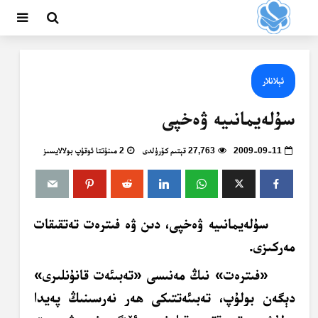
ئېلانلار
سۇلەيمانىيە ۋەخپى
2009-09-11
27,763 قېتىم كۆرۈلدى
2 مىنۇتتا ئوقۇپ بولالايسىز
سۇلەيمانىيە ۋەخپى، دىن ۋە فىترەت تەتقىقات
مەركىزى.
«فىترەت» نىڭ مەنىسى «تەبىئەت قانۇنلىرى»
دېگەن بولۇپ، تەبىئەتتىكى ھەر نەرسىنىڭ پەيدا