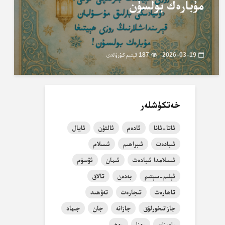
مۇبارەك بولسۇن
2026-03-19
187 قېتىم كۆرۈلدى
خەتكۈشلەر
ئاتا-ئانا
ئادەم
ئالتۇن
ئايال
ئىبادەت
ئىبراھىم
ئىسلام
ئىسلامدا ئىبادەت
ئىمان
ئۆسۈم
ئېلىم-سېتىم
بەدەن
تالاق
تاھارەت
تىجارەت
تەۋھىد
جازانىخورلۇق
جازانە
جان
جىھاد
رامىزان
روزا
روھ