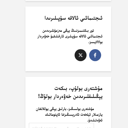
ئىجتىمائىي ئالاقە سۇپىلىرىدا
تور بىكتىمىزنىىڭ يېڭى مەزمۇنلىرىدىن
ئىجتىمائىي ئالاقە سۇپىلىرى ئارقىلىقمۇ خەۋەردار
بولالايسىز.
مۇشتەرى بولۇپ، بىكەت
يېڭىلىقلىرىدىن خەۋەردار بولۇڭ!
مۇشتەرى بولسىڭىز، بارلىق يېڭى يوللانغان
يازمىلار ئېلخەت ئادرېسىڭىزغا ئاپتوماتىك
ئەۋەتىلىدۇ.
ئېلخەت