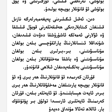
بولۇشى، تەرەققىي قىلىشى، ئۆزگىرىشى ۋە يوق
بولۇشى ئۇ قانۇنلار بويىچە بولىدۇ.
دىن، ئەقىل ئىگىلىرىنى پەيغەمبەرلەرگە نازىل
قىلىنغان كىتابلاردىكى ھەقىقەتلەرنى قوبۇل قىلىشقا
ۋە ئۇلارنى ئەمەلگە ئاشۇرۇشقا دەۋەت قىلىدىغان،
شۇنداقلا ئىنسانلارنىڭ ياراتقۇچىسى بىلەن بولغان
مۇناسىۋىتىنى، بىر-بىرلىرى بىلەن بولغان
مۇناسىۋىتىنى ۋە باشقا مەخلۇقاتلار بىلەن بولغان
مۇناسىۋىتىنى بەلگىلەيدىغان ئىلاھى قانۇندۇر.
قۇرئان
كەرىمدە ئۇ قانۇنلارنىڭ ھەر بىرى ۋە ئۇ
قانۇنلار بويىچە يارىتىلغان مەخلۇقاتلارنىڭ
ھەر بىرى
بىرەر ئايەت ھېسابلىنىدۇ. ئۇ ئايەتلەر بىلەن، قۇرئان
كەرىمنىڭ
ئايەتلىرى ئارىسىدا تولۇق بىر پۈتۈنلۈك
بار. ئاللاھ تەئالا مۇنداق دەيدۇ