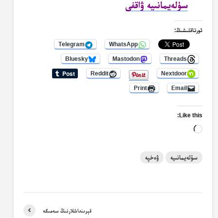
سۈلەيمانىيە ۋاقفى
ئورتاقلىشىڭ:
Telegram
WhatsApp
Bluesky
Mastodon
Threads
Reddit
Nextdoor
Print
Email
Like this:
Loading…
سۇلەيمانىيە
ۋەخپە
قېرىنداشلارنىڭ سەمىگە