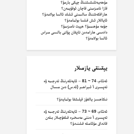
مۇھەببەتلىشىشنىڭ چېكى بارمۇ؟
قازا نامىزىمنى قاچان ئوقۇيمەن؟
ھاراقكەشنىڭ سالىمىنى ئىلىك ئالسا بولامدۇ؟
ئاياللار ئىش قىلسا بولمامدۇ؟
جۈمە مۇھىممۇ؟ ھېيت نامىزىمۇ؟
دادىسى ھارامدىن تاپقان پۇلنى بالىسى مىراس
ئالسا بولامدۇ؟
يېقىنقى يازمىلار
ئەنئام، 74 ~ 81 – ئايەتلەرنىڭ تەرجىمە ۋە
تەپسىرى \ ئىبراھىم (ئە.س) دىن مىسال
نىكاھسىز يالغۇز قېلىشقا بولمايدۇ؟
ئەنئام، 69 ~ 73 – ئايەتلەرنىڭ تەرجىمە ۋە
تەپسىرى \ دىننى مەسخىرە قىلغۇچىلار بىلەن
قانداق مۇئامىلە قىلىنىدۇ؟