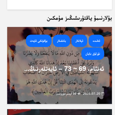
بۇلارنىمۇ ياقتۇرىشىڭىز مۇمكىن
ئەقىدە
ئېلانلار
باشقىلار
بۈگۈنكى ئايەت
نۇرلۇق بايان
ئەنئام، 69 ~ 73 – ئايەتلەرنىڭ...
2026-07-20
98 قېتىم كۆرۈلدى