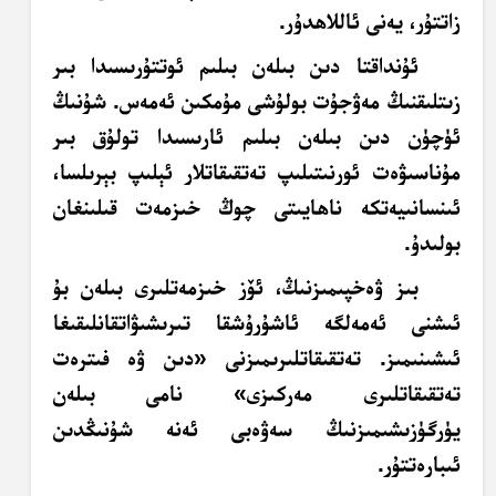
زاتتۇر، يەنى ئاللاھدۇر.
ئۇنداقتا دىن بىلەن بىلىم ئوتتۇرىسىدا بىر
زىتلىقنىڭ مەۋجۇت بولۇشى مۇمكىن ئەمەس. شۇنىڭ
ئۈچۈن دىن بىلەن بىلىم ئارىسىدا تولۇق بىر
مۇناسىۋەت ئورنىتىلىپ تەتقىقاتلار ئېلىپ بېرىلسا،
ئىنسانىيەتكە ناھايىتى چوڭ خىزمەت قىلىنغان
بولىدۇ.
بىز ۋەخپىمىزنىڭ، ئۆز خىزمەتلىرى بىلەن بۇ
ئىشنى ئەمەلگە ئاشۇرۇشقا تىرىشىۋاتقانلىقىغا
ئىشىنىمىز. تەتقىقاتلىرىمىزنى «دىن ۋە فىترەت
تەتقىقاتلىرى مەركىزى» نامى بىلەن
يۈرگۈزىشىمىزنىڭ سەۋەبى ئەنە شۇنىڭدىن
ئىبارەتتۇر.