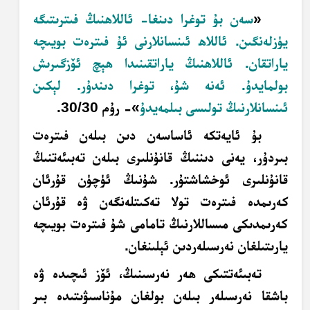
«
سەن
بۇ توغرا دىنغا- ئاللاھنىڭ فىترىتىگە
يۈزلەنگىن. ئاللاھ ئىنسانلارنى ئۇ
فىترەت بويىچە
ياراتقان. ئاللاھنىڭ ياراتقىنىدا ھېچ ئۆزگىرىش
بولمايدۇ. ئەنە شۇ، توغرا دىندۇر. لېكىن
ئىنسانلارنىڭ تولىسى بىلمەيدۇ
»-
رۇم 30/30.
بۇ ئايەتكە ئاساسەن دىن بىلەن فىترەت
بىردۇر، يەنى دىننىڭ قانۇنلىرى بىلەن تەبىئەتنىڭ
قانۇنلىرى ئوخشاشتۇر. شۇنىڭ ئۈچۈن قۇرئان
كەرىمدە فىترەت تولا تەكىتلەنگەن ۋە قۇرئان
كەرىمدىكى مىساللارنىڭ تامامى شۇ فىترەت بويىچە
يارىتىلغان نەرسىلەردىن ئېلىنغان.
تەبىئەتتىكى ھەر نەرسىنىڭ، ئۆز ئىچىدە ۋە
باشقا نەرسىلەر بىلەن بولغان مۇناسىۋىتىدە بىر