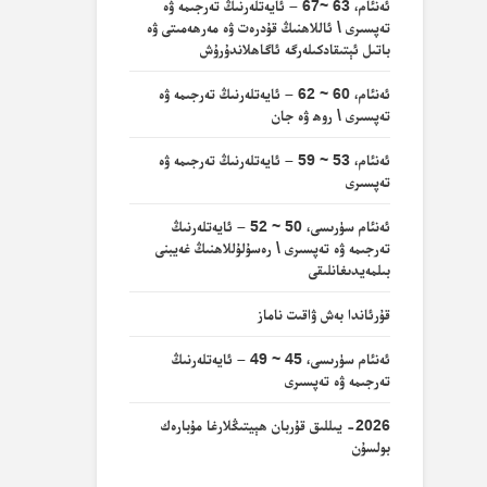
ئەنئام، 63 ~67 – ئايەتلەرنىڭ تەرجىمە ۋە
تەپسىرى \ ئاللاھنىڭ قۇدرەت ۋە مەرھەمىتى ۋە
باتىل ئېتىقادكىلەرگە ئاگاھلاندۇرۇش
ئەنئام، 60 ~ 62 – ئايەتلەرنىڭ تەرجىمە ۋە
تەپسىرى \ روھ ۋە جان
ئەنئام، 53 ~ 59 – ئايەتلەرنىڭ تەرجىمە ۋە
تەپسىرى
ئەنئام سۈرىسى، 50 ~ 52 – ئايەتلەرنىڭ
تەرجىمە ۋە تەپسىرى \ رەسۇلۇللاھنىڭ غەيبنى
بىلمەيدىغانلىقى
قۇرئاندا بەش ۋاقىت ناماز
ئەنئام سۈرىسى، 45 ~ 49 – ئايەتلەرنىڭ
تەرجىمە ۋە تەپسىرى
2026- يىللىق قۇربان ھېيتىڭلارغا مۇبارەك
بولسۇن