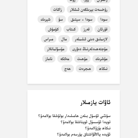
رۇخسەت بېرىلگەن ئىشلار
زاكات
سودا
سودا - سېتىق
سۇ
شېرىك
قۇرئان
قەرز
كىتاب
كۈمۈش
لازىملىق دىنى ئىلىملەر
مال
مىراس
مۇجتەھىدلەرنىڭ دەۋرى
مۇسۇلمانلار
مۇشرىك
مۇھىت
مەككە
ناماز
نىكاھ
ھىجرەت
ھەج
ئاۋات يازمىلار
سۈنئىي ئۇسۇل بىلەن ھامىلىدار بولۇشقا بولامدۇ؟
تويدا ئۇسسۇل ئويناشقا بولامدۇ؟
نىكاھ بۇزۇلامدۇ؟
ئۆيدە يالاڭۋاشتاق يۈرسەم بولامدۇ؟