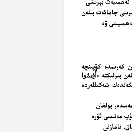
 ئەھمىيەت بېرىشى
رىنى جامائەت بىلەن
ھمىيىتى ۋە
ن كەرىمدە كۆپىنچە
ەن بىرلىكتە
«
أَقِيمُوا
گەندەك شەكىللەردە
مەسدەر بولغان
ۇپ مەنىسى ئۆرە
ق، نامازنى