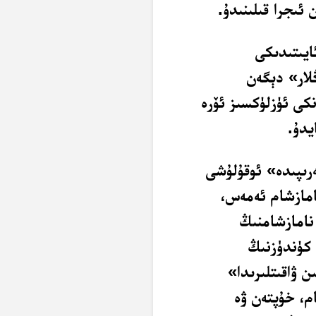
 ئىجرا قىلىنىدۇ.
انىڭ بەقەرە سۈرىسىنىڭ 238– ئايىتىدىكى
ڭلار» دېگەن
نكى ئۈزلۈكسىز ئۆرە
يدۇ.
رىپىدە» ئوقۇلۇشى
امازشام ئەمەس،
نامازشامنىڭ
ا كۈندۈزنىڭ
ن ۋاقىتلىرىدا»
ام، خۇپتەن ۋە