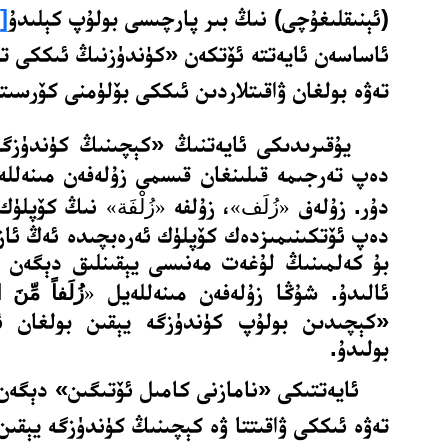
(ئېنىقلىغۇچى) نىڭ بىر پارچىسى بولۇپ كېلىدۇ
]
ئاساسەن ئايەتتە ئۆتكەن «كۈندۈزنىڭ ئىككى تە
تەۋە بولغان ۋاقىتلاردىن ئىككى بۆلۈمنى كۆرسىت
يۇقىرىدىكى ئايەتنىڭ «كېچىنىڭ كۈندۈزگە 
دەپ تەرجىمە قىلىنغان قىسمى زۇلەفەن مىنەلل
دۇر. زۇلەف
، زۇلفە
نىڭ كۆپلۈك ش
«زُلَف
»
«زُلْفَة
»
دەپ ئۆتكىنىمىزدەك كۆپلۈك ئەرەبچىدە ئەڭ ئاز 
بۇ كەلمىنىڭ لۇغەت مەنىسى يېقىنلىق دېگەن م
ئالىدۇ. شۇڭا زۇلەفەن مىنەللەيل
«
زُلَفاً مِّنَ ال
«كېچىدىن بولۇپ كۈندۈزگە يېقىن بولغان 
بولىدۇ.
ئايەتتىكى «نامازنى كامىل ئۆتىگىن» دېگەن
تەۋە ئىككى ۋاقىتتا ۋە كېچىنىڭ كۈندۈزگە يېقىن