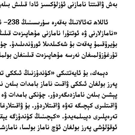
بەش ۋاقىتتا نامازنى ئۈزلۈكسىز ئادا قىلىش بىلەن
ئاللاھ تەئال
«نامازلارنى ۋە ئوتتۇرا نامازنى مۇھاپىزەت قىلى
بۇيرۇقىمۇ پەقەت بۇ شەكىلدىلا ئورۇندىلىدۇ. چۈ
تۇرغۇزۇلمىغان نەرسە مۇھاپىزەت قىلىنغان بولما
دېمەك، بۇ ئايەتتىكى «كۈندۈزنىڭ ئىككى تە
پەرز بولغان ئىككى ۋاقىت ناماز بامدات بىلەن ن
پېشىن بىلەن نامازدىگەردۇر. چۈنكى بامدات ۋە 
ۋاقىتلىرى كېچىگە تەۋە ۋاقىتلاردۇر. بۇ ۋاقىتلارغ
تەرەپلىرى دېيىلمەيدۇ. «كېچىنىڭ كۈندۈزگە يېقى
ئوقۇلۇشى پەرز بولغان ئۈچ ناماز بولسا، نامازش