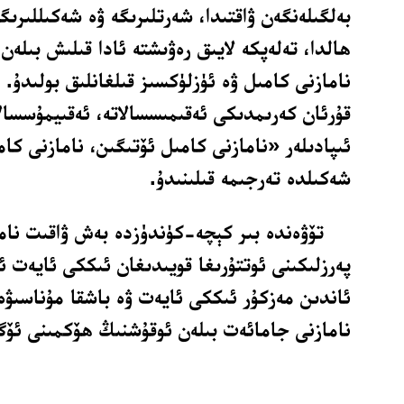
بەلگىلەنگەن ۋاقتىدا، شەرتلىرىگە ۋە شەكىللىرىگە
ھالدا، تەلەپكە لايىق رەۋىشتە ئادا قىلىش بىلەن
نامازنى كامىل ۋە ئۈزلۈكسىز قىلغانلىق بولىدۇ.
قۇرئان كەرىمدىكى ئەقىمىسسالاتە، ئەقىيمۇسسا
ئىپادىلەر «نامازنى كامىل ئۆتىگىن، نامازنى كا
شەكىلدە تەرجىمە قىلىنىدۇ.
تۆۋەندە بىر كېچە-كۈندۈزدە بەش ۋاقىت نام
پەرزلىكىنى ئوتتۇرىغا قويىدىغان ئىككى ئايەت ئ
ئاندىن مەزكۇر ئىككى ئايەت ۋە باشقا مۇناسىۋە
نامازنى جامائەت بىلەن ئوقۇشنىڭ ھۆكمىنى ئۆگى