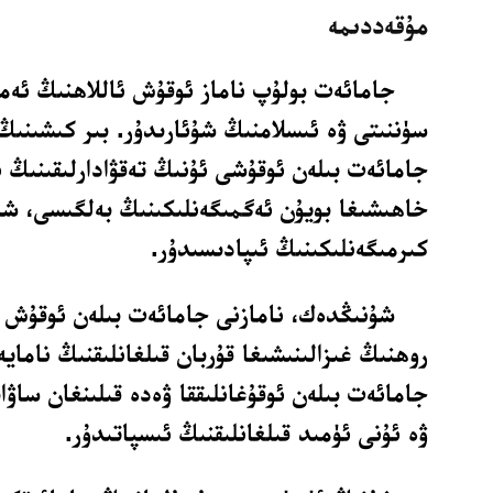
مۇقەددىمە
جامائەت بولۇپ ناماز ئوقۇش ئاللاھنىڭ ئەم
سۈننىتى ۋە ئىسلامنىڭ شۇئارىدۇر. بىر كىشىنىڭ 
جامائەت بىلەن ئوقۇشى ئۇنىڭ تەقۋادارلىقىنىڭ ئ
خاھىشىغا بويۇن ئەگمىگەنلىكىنىڭ بەلگىسى، شە
كىرمىگەنلىكىنىڭ ئىپادىسىدۇر.
شۇنىڭدەك، نامازنى جامائەت بىلەن ئوقۇش ب
روھنىڭ غىزالىنىشىغا قۇربان قىلغانلىقنىڭ ناماي
جامائەت بىلەن ئوقۇغانلىققا ۋەدە قىلىنغان ساۋا
ۋە ئۇنى ئۈمىد قىلغانلىقنىڭ ئىسپاتىدۇر.