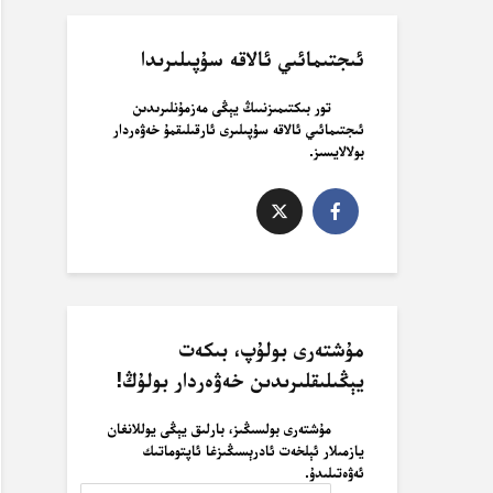
ئىجتىمائىي ئالاقە سۇپىلىرىدا
تور بىكتىمىزنىىڭ يېڭى مەزمۇنلىرىدىن
ئىجتىمائىي ئالاقە سۇپىلىرى ئارقىلىقمۇ خەۋەردار
بولالايسىز.
مۇشتەرى بولۇپ، بىكەت
يېڭىلىقلىرىدىن خەۋەردار بولۇڭ!
مۇشتەرى بولسىڭىز، بارلىق يېڭى يوللانغان
يازمىلار ئېلخەت ئادرېسىڭىزغا ئاپتوماتىك
ئەۋەتىلىدۇ.