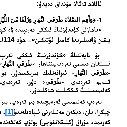
ئاللاھ تەئالا مۇنداق دەيدۇ:
1-
﴿وَأَقِمِ الصَّلاَةَ طَرَفَيِ النَّهَارِ وَزُلَفًا مِّنَ اللَّيْ
«نامازنى كۈندۈزنىڭ ئىككى تەرىپىدە ۋە كې
يېقىن ۋاقىتلىرىدا كامىل ئۆتىگىن»- ھۇد 11/114.
بۇ ئايەتنىڭ «كۈندۈزنىڭ ئىككى تەرىپ
قىلىنغان قىسمى تەرەفەيىنناھار
«
طَرَفَيِ النَّهَارِ
»
ئىزافەتلىك بىرىكمىدۇر. بۇ 
«
طَرَفَيِ النَّهَارِ
»
ئىلەيھ تەرەفەي
دۇر. تەرەفە
«
طَرَفَي
»
كەلىمىسىنىڭ ئىككىلىك شەكلىدۇر.
تەرەپ كەلىمىسى ئەرەبچىدە بىر تەرەپ، بىر 
چېگرا، يان، دېگەن مەنىلەرنى ئىپادىلەيدۇ
[1]
. ب
كەرىمدە مۇزاف (ئېنىقلانغۇچى) بولۇپ كەلگەندە 