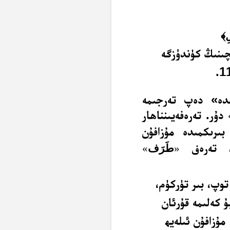
لِ﴾
چىنىڭ كۈندۈزگە
ىدە» دەپ تەرجىمە
دۇر. تەرەفەيىنناھار
بىرىكمىدە مۇزافۇن
ي، تەرەف
«
طَرَف
»
توپ، بىر تۈركۈم،
ۇ كەلىمە قۇرئان
مۇزافۇن ئىلەيھ