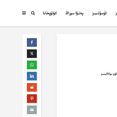
ئۇسۇلىمىز
پەتىۋا سوراڭ
كۇتۇپخانا