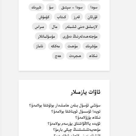
سودا
سودا - سېتىق
سۇ
شېرىك
قۇرئان
قەرز
كىتاب
كۈمۈش
لازىملىق دىنى ئىلىملەر
مال
مىراس
مۇجتەھىدلەرنىڭ دەۋرى
مۇسۇلمانلار
مۇشرىك
مۇھىت
مەككە
ناماز
نىكاھ
ھىجرەت
ھەج
ئاۋات يازمىلار
سۈنئىي ئۇسۇل بىلەن ھامىلىدار بولۇشقا بولامدۇ؟
تويدا ئۇسسۇل ئويناشقا بولامدۇ؟
نىكاھ بۇزۇلامدۇ؟
ئۆيدە يالاڭۋاشتاق يۈرسەم بولامدۇ؟
مۇھەببەتلىشىشنىڭ چېكى بارمۇ؟
قازا نامىزىمنى قاچان ئوقۇيمەن؟