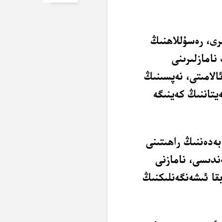
رى، رەسۇللاھنىڭ
نامازلىرىنى
الامىتى، نەپسىنىڭ
يتاننىڭ كەينىگە
ەدەننىڭ راھىتىنى
ەندىسى، نامازنى
بقا ئىشەنگەنلىكنىڭ