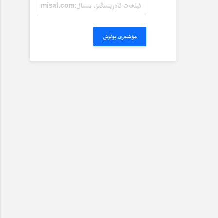
ئېلخەت
ئادرېسىڭىز.
مىسال:
misal@misal.com
مۇشتەرى بولۇش