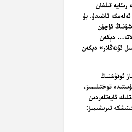
 رىئايە قىلغان
 ئەلەمگە ئاشىدۇ. بۇ
 شۇنىڭ ئۈچۈن
لاتە… دېگەن
مىل ئۆتەڭلار» دېگەن
از ئوقۇشنىڭ
ۈستىدە توختىلىمىز،
تلىك ئايەتلەردىن
نىشكە تىرىشىمىز: