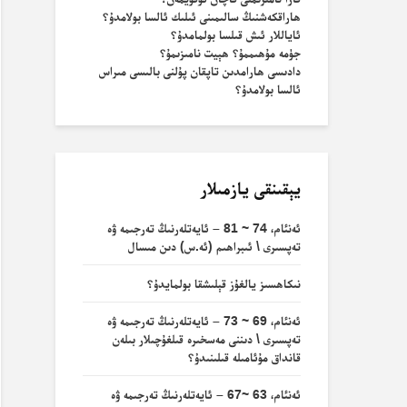
ھاراقكەشنىڭ سالىمىنى ئىلىك ئالسا بولامدۇ؟
ئاياللار ئىش قىلسا بولمامدۇ؟
جۈمە مۇھىممۇ؟ ھېيت نامىزىمۇ؟
دادىسى ھارامدىن تاپقان پۇلنى بالىسى مىراس
ئالسا بولامدۇ؟
يېقىنقى يازمىلار
ئەنئام، 74 ~ 81 – ئايەتلەرنىڭ تەرجىمە ۋە
تەپسىرى \ ئىبراھىم (ئە.س) دىن مىسال
نىكاھسىز يالغۇز قېلىشقا بولمايدۇ؟
ئەنئام، 69 ~ 73 – ئايەتلەرنىڭ تەرجىمە ۋە
تەپسىرى \ دىننى مەسخىرە قىلغۇچىلار بىلەن
قانداق مۇئامىلە قىلىنىدۇ؟
ئەنئام، 63 ~67 – ئايەتلەرنىڭ تەرجىمە ۋە