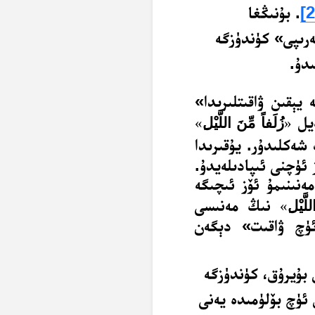
[2
. بۇنىڭغا
رىپى» كۈندۈزگە
ىدۇ.
يېقىن ۋاقىتلىرىدا»
ەيل
«
زُلَفاً مِّنَ اللَّيْل
»
ەكلىدۇر. يۇقىرىدا
ئۈچنى ئىپادىلەيدۇ.
ەنىنىمۇ ئۆز ئىچىگە
نىڭ مەنىسى
لَّيْل
»
ئۈچ ۋاقىت» دېگەن
 بۇيرۇق، كۈندۈزگە
 ئۈچ بۆلۈمىدە يەنى