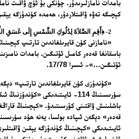
بامدات نامازلىرىدۇر. چۈنكى بۇ ئۈچ ۋاقىت ناماز
كېچىگە تەۋە ۋاقىتلاردۇر، ھەمدە كۈندۈزگە يېقىن 
2-
﴿أَقِمِ الصَّلاَةَ لِدُلُوكِ الشَّمْسِ إِلَى غَسَقِ اللَّ
«نامازنى كۈن قايرىلغاندىن تارتىپ كېچىنىڭ
باسقانغا قەدەر كامىل ئۆتىگىن. بامدات نامىزىن
ئۆتىگىن…»- ئىسرا 17/78.
«كۈندۈزى كۈن قايرىلغاندىن تارتىپ» دېگەن
سۈرىسىنىڭ 114- ئايىتىدىكى «كۈندۈزنى
باشلىنىش ۋاقتىنى كۆرسىتىدۇ. «كېچىنىڭ قاراڭغۇ
ئايىتىدىكى «كېچىنىڭ كۈندۈزگە يېقىن ۋاقىتلىر
ئاخىرلىشىش ۋاقتىنى كۆرسىتىدۇ. چۈنكى بۇ ئايە