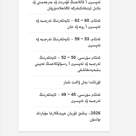
تەپسىرى \ ئاللاھنىڭ قۇدرەت ۋە مەرھەمىتى ۋە
باتىل ئېتىقادكىلەرگە ئاگاھلاندۇرۇش
ئەنئام، 60 ~ 62 – ئايەتلەرنىڭ تەرجىمە ۋە
تەپسىرى \ روھ ۋە جان
ئەنئام، 53 ~ 59 – ئايەتلەرنىڭ تەرجىمە ۋە
تەپسىرى
ئەنئام سۈرىسى، 50 ~ 52 – ئايەتلەرنىڭ
تەرجىمە ۋە تەپسىرى \ رەسۇلۇللاھنىڭ غەيبنى
بىلمەيدىغانلىقى
قۇرئاندا بەش ۋاقىت ناماز
ئەنئام سۈرىسى، 45 ~ 49 – ئايەتلەرنىڭ
تەرجىمە ۋە تەپسىرى
2026- يىللىق قۇربان ھېيتىڭلارغا مۇبارەك
بولسۇن