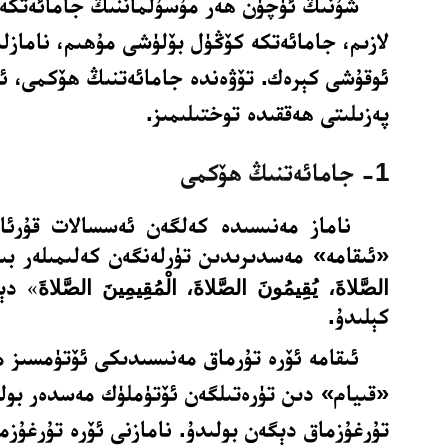
شۇنىڭ ئۈچۈن ھەر مۇسۇلماننىڭ جامائەتكە
لازىم، جامائەتكە كۆڭۈل بۆلۈشى مۇھىم، نامازلى
ئوقۇشى كېرەك. تۆۋەندە جامائەتنىڭ ھۆكمى، ئە
پەزىلىتى ھەققىدە توختىلىمىز.
1- جامائەتنىڭ ھۆكمى
ناماز مەنىسىدە كەلگەن ئەسسالات قۇرئا
«ئىقامە» مەسدىرىدىن تۈرلەنگەن كەلىمىلەر بىل
دې
الصَّلاةَ، يُقِيمُونَ الصَّلاةَ، الْمُقِيمِينَ الصَّلاةَ
»
كېلىدۇ.
ئىقامە ئۆرە تۇرماق مەنىسىدىكى ئۆتۈمسىز 
«قىيام» دىن تۈرەتىلگەن ئۆتۈملۈك مەسدەر بول
تۇرغۇزماق دېگەن بولىدۇ. نامازنى ئۆرە تۇرغۇزما