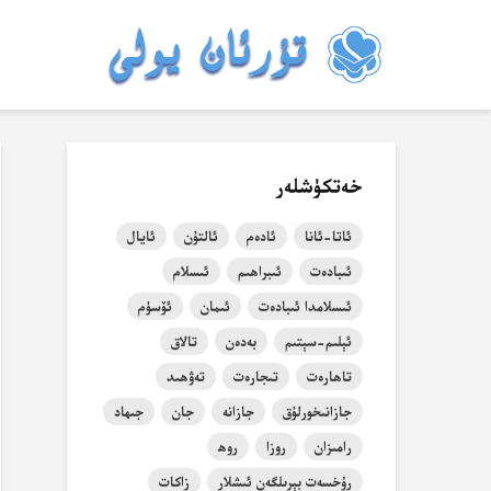
خەتكۈشلەر
ئاتا-ئانا
ئادەم
ئالتۇن
ئايال
ئىبادەت
ئىبراھىم
ئىسلام
ئىسلامدا ئىبادەت
ئىمان
ئۆسۈم
ئېلىم-سېتىم
بەدەن
تالاق
تاھارەت
تىجارەت
تەۋھىد
جازانىخورلۇق
جازانە
جان
جىھاد
رامىزان
روزا
روھ
رۇخسەت بېرىلگەن ئىشلار
زاكات