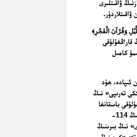
نىڭ ۋاقىتلىرى
ۋاقىتلاردۇر.
يْلِ وَقُرْآنَ الْفَجْرِ﴾
 قاراڭغۇلۇقى
ىمۇ كامىل
 ئىپادە، ھۇد
ڭ ئىككى تەرىپى» نىڭ
لۇقى باسقانغا
قەدەر» دېگەن ئىپادە بولسا، يەنە ھۇد سۈرىسىنىڭ 114-
ى» نىڭ بىرىنىڭ
تتە «كېچىنىڭ