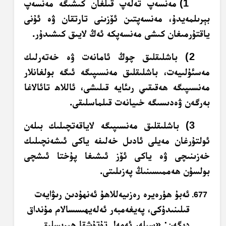
1) مەنسەپ تەلەپ قىلغان كىشىگە مەنسەپ
بېرىلمەيدۇ، مەنسەپتىن ئۆزىنى تارتقان ۋە ئۇنى
ياقتۇرمىغان كىشى مەنسەپكە ئەڭ لايىق كىشىدۇر.
2) باشلىقلىق چوڭ ئامانەت ۋە خەتەرلىك
مەسئۇلىيەت، باشلىقلىق مەنسىپىگە ئىگە بولغانلار
مەنسىپىگە ھەقىقىي رىئايە قىلىشى، ئاللاھ تائالاغا
بەرگەن ۋەدىسىگە خىيانەت قىلماسلىقى.
3) باشلىقلىق مەنسىپىگە لاياقەتچىلىك بىلەن
ئولتۇرغان مەيلى ئادىل خەلىفە ياكى ئىشەنچىلىك
خەزىنىچى ۋە ياكى ئۆز ئىشىغا پۇختا ئىشچى
بولسۇن ھەممىسىنىڭ پەزىلىتى.
ئەبۇ ھۈرەيرە رەزىيەللاھۇ ئەنھۇدىن رىۋايەت
قىلىنىدۇكى، پەيغەمبەر ئەلەيھىسسالام مۇنداق
دېگەن: «سىلەر ئەمەل تۇتۇشقا ھېرىسلىق