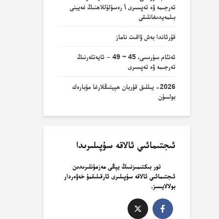
تەرجىمە ۋە تەپسىرى \ رەسۇلۇللاھنىڭ غەيبنى
بىلمەيدىغانلىقى
قۇرئاندا بەش ۋاقىت ناماز
ئەنئام سۈرىسى، 45 ~ 49 – ئايەتلەرنىڭ
تەرجىمە ۋە تەپسىرى
2026- يىللىق قۇربان ھېيتىڭلارغا مۇبارەك
بولسۇن
ئىجتىمائىي ئالاقە سۇپىلىرىدا
تور بىكتىمىزنىىڭ يېڭى مەزمۇنلىرىدىن
ئىجتىمائىي ئالاقە سۇپىلىرى ئارقىلىقمۇ خەۋەردار
بولالايسىز.