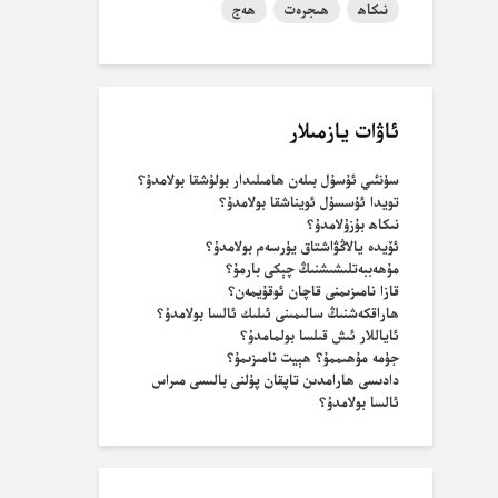
نىكاھ
ھىجرەت
ھەج
ئاۋات يازمىلار
سۈنئىي ئۇسۇل بىلەن ھامىلىدار بولۇشقا بولامدۇ؟
تويدا ئۇسسۇل ئويناشقا بولامدۇ؟
نىكاھ بۇزۇلامدۇ؟
ئۆيدە يالاڭۋاشتاق يۈرسەم بولامدۇ؟
مۇھەببەتلىشىشنىڭ چېكى بارمۇ؟
قازا نامىزىمنى قاچان ئوقۇيمەن؟
ھاراقكەشنىڭ سالىمىنى ئىلىك ئالسا بولامدۇ؟
ئاياللار ئىش قىلسا بولمامدۇ؟
جۈمە مۇھىممۇ؟ ھېيت نامىزىمۇ؟
دادىسى ھارامدىن تاپقان پۇلنى بالىسى مىراس
ئالسا بولامدۇ؟