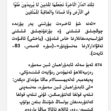
تِلْكَ الدَّارُ الْآخِرَةُ نَجْعَلُهَا لِلَّذِينَ لَا يُرِيدُونَ عُلُوًّا
فِي الْأَرْضِ وَلَا فَسَادًا وَالْعَاقِبَةُ لِلْمُتَّقِينَ
«ئەنە شۇ ئاخىرەت يۇرتىنى يەر يۈزىدە
چوڭچىلىق قىلىشنى ۋە بۇزغۇنچىلىق قىلىشنى
كۆزلىمەيدىغانلارغا خاس قىلدۇق، (ياخشى) ئاقىۋەت
تەقۋادارلارغا مەنسۇپتۇر»-(سۈرە قەسەس، 83-
ئايەت).
ئەبۇ سەئد ئابدۇراھمان ئىبن سەمۇرە
رەزىيەللاھۇ ئەنھۇدىن رىۋايەت قىلىنىدۇكى،
پەيغەمبەر ئەلەيھىسسالام ماڭا مۇنداق دېگەن:
«ئى ئابدۇراھمان ئىبن سەمۇرە، مەنسەپنى
تىلەپ قولغا كەلتۈرمىگىن، ئۇنى تىلەپ قولغا
كەلتۈرىدىغان بولساڭ شۇنىڭ بىلەن بولۇپ
كېتىسەن-دە، ئاللاھ تائالا ساڭا ياردەم