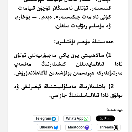
قىلىسىلەر. تۇتقان ئەمىلىڭلار ئۈچۈن قىيامەت
كۈنى نادامەت چېكىسىلەر». دېدى. — بۇخارى
ۋە مۇسلىم رىۋايەت قىلغان.
ھەدىسنىڭ مۇھىم نۇقتىلىرى:
1) سالاھىيىتى يوق ياكى مەجبۇرىيەتنى تولۇق
ئادا قىلالمايدىغان كىشىلەرنىڭ مەنسەپ
مەرتىۋىلەرگە ھېرىسمەن بولۇشىدىن ئاگاھلاندۇرۇش.
2) باشلىقلارنىڭ مەسئۇلىيىتىنىڭ ئېغىرلىقى ۋە
تولۇق ئادا قىلالماسلىقنىڭ جازاسى.
ئورتاقلىشىڭ:
Telegram
WhatsApp
Bluesky
Mastodon
Threads