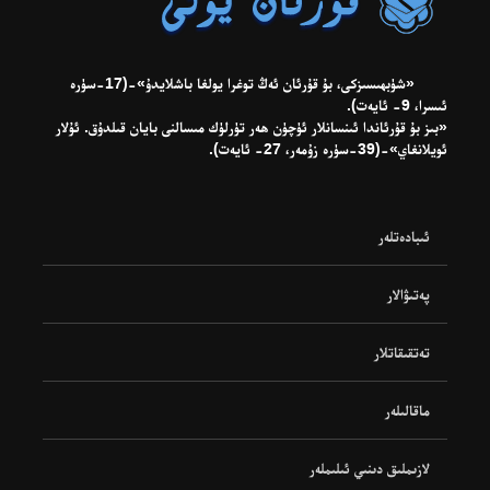
«شۈبھىسىزكى، بۇ قۇرئان ئەڭ توغرا يولغا باشلايدۇ»-(17-سۈرە
ئىسرا، 9- ئايەت).
«بىز بۇ قۇرئاندا ئىنسانلار ئۈچۈن ھەر تۈرلۈك مىسالنى بايان قىلدۇق. ئۇلار
ئويلانغاي»-(39-سۈرە زۇمەر، 27- ئايەت).
ئىبادەتلەر
پەتىۋالار
تەتقىقاتلار
ماقالىلەر
لازىملىق دىنىي ئىلىملەر