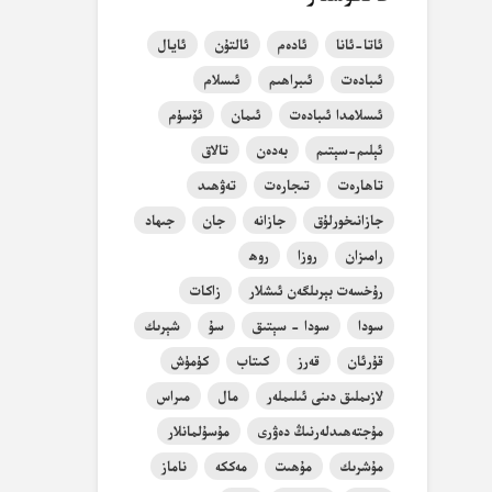
ئاتا-ئانا
ئادەم
ئالتۇن
ئايال
ئىبادەت
ئىبراھىم
ئىسلام
ئىسلامدا ئىبادەت
ئىمان
ئۆسۈم
ئېلىم-سېتىم
بەدەن
تالاق
تاھارەت
تىجارەت
تەۋھىد
جازانىخورلۇق
جازانە
جان
جىھاد
رامىزان
روزا
روھ
رۇخسەت بېرىلگەن ئىشلار
زاكات
سودا
سودا - سېتىق
سۇ
شېرىك
قۇرئان
قەرز
كىتاب
كۈمۈش
لازىملىق دىنى ئىلىملەر
مال
مىراس
مۇجتەھىدلەرنىڭ دەۋرى
مۇسۇلمانلار
مۇشرىك
مۇھىت
مەككە
ناماز