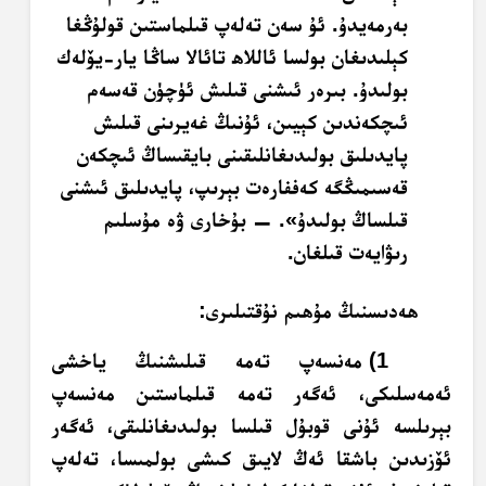
بەرمەيدۇ. ئۇ سەن تەلەپ قىلماستىن قولۇڭغا
كېلىدىغان بولسا ئاللاھ تائالا ساڭا يار-يۆلەك
بولىدۇ. بىرەر ئىشنى قىلىش ئۈچۈن قەسەم
ئىچكەندىن كېيىن، ئۇنىڭ غەيرىنى قىلىش
پايدىلىق بولىدىغانلىقىنى بايقىساڭ ئىچكەن
قەسىمىڭگە كەففارەت بېرىپ، پايدىلىق ئىشنى
قىلساڭ بولىدۇ». — بۇخارى ۋە مۇسلىم
رىۋايەت قىلغان.
ھەدىسنىڭ مۇھىم نۇقتىلىرى:
1) مەنسەپ تەمە قىلىشنىڭ ياخشى
ئەمەسلىكى، ئەگەر تەمە قىلماستىن مەنسەپ
بېرىلسە ئۇنى قوبۇل قىلسا بولىدىغانلىقى، ئەگەر
ئۆزىدىن باشقا ئەڭ لايىق كىشى بولمىسا، تەلەپ