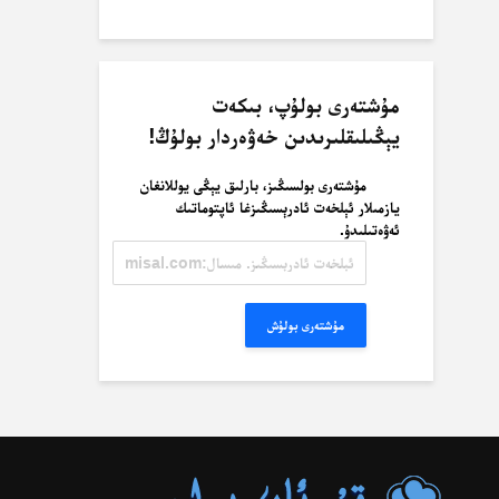
مۇشتەرى بولۇپ، بىكەت
يېڭىلىقلىرىدىن خەۋەردار بولۇڭ!
مۇشتەرى بولسىڭىز، بارلىق يېڭى يوللانغان
يازمىلار ئېلخەت ئادرېسىڭىزغا ئاپتوماتىك
ئەۋەتىلىدۇ.
ئېلخەت
ئادرېسىڭىز.
مىسال:
misal@misal.com
مۇشتەرى بولۇش