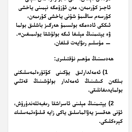
ئاجىز كۆرىمەن، مەن ئۆزۈمگە نېمىنى ياخشى
كۆرسەم ساڭىمۇ شۇنى ياخشى كۆرىمەن،
ئىككى ئادەمگە بولسىمۇ ھەرگىز باشلىق بولما
ۋە يېتىمنىڭ مېلىغا ئىگە بولۇشقا يولىمىغىن».
— مۇسلىم رىۋايەت قىلغان.
ھەدىسنىڭ مۇھىم نۇقتىلىرى:
1) ئەمەلدارلىق يۈكىنى كۆتۈرەلمەسلىكنى
بىلگەن كىشىنىڭ ئەمەلدار بولۇشىنىڭ قەتئىي
بولمايدىغانلىقى.
2) يېتىمنىڭ مېلىنى ئاسراشقا رىغبەتلەندۈرۈش،
ئۇنى ھەقسىز يەۋالماسلىق ياكى زايە قىلىۋەتمەسلىك
كېرەكلىكى.