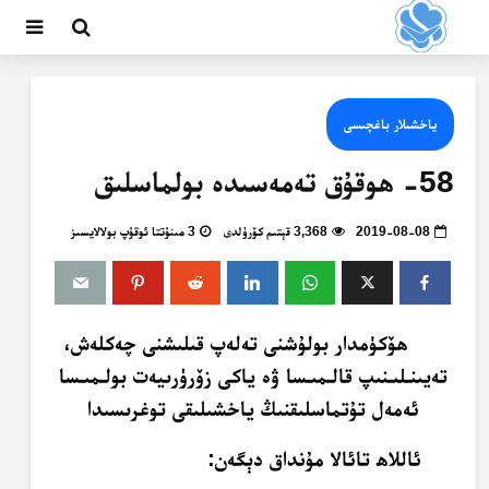
ياخشىلار باغچىسى
58- ھوقۇق تەمەسىدە بولماسلىق
2019-08-08
3,368 قېتىم كۆرۈلدى
3 مىنۇتتا ئوقۇپ بولالايسىز
ھۆكۈمدار بولۇشنى تەلەپ قىلىشنى چەكلەش،
تەيىنـلىـنىپ قالـمىـسا ۋە ياكى زۆرۈرىيەت بولـمىـسا
ئەمەل تۇتماسلىقنىڭ ياخشىلىقى توغرىسىدا
ئاللاھ تائالا مۇنداق دېگەن: