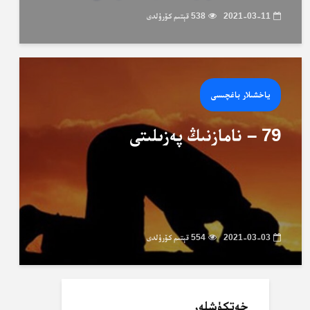
2021-03-11
538 قېتىم كۆرۈلدى
ياخشىلار باغچىسى
79 – نامازنىڭ پەزىلىتى
2021-03-03
554 قېتىم كۆرۈلدى
خەتكۈشلەر