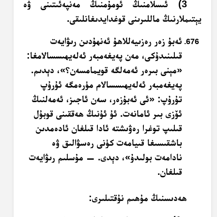
3) ئىسلامنىڭ ئومۇمنىڭ مەنپەئىتىنى ۋە
يېتىملارنىڭ ماللىرىنى قوغدايدىغانلىقى.
ئەبۇ زەر رەزىيەللاھۇ ئەنھۇدىن رىۋايەت
قىلىنىدۇكى، مەن پەيغەمبەر ئەلەيھىسسالامغا:
«مېنى بىرەر ئەمەلگە قويمامسەن؟»، دېدىم.
پەيغەمبەر ئەلەيھىسسالام مۈرەمگە ئۇرۇپ
تۇرۇپ: «ئى ئەبۇزەر، سەن ئاجىز، ئەمەلنىڭ
ئۆزى بىر ئامانەت. ئۇ ئۇنىڭ ھەققىنى قوبۇل
قىلىپ توغرا رەۋىشتە ئادا قىلغان ئادەمدىن
باشقىسىغا قىيامەت كۈنى رەسۋالىق ۋە
نادامەت بولىدۇ»، دېدى. — مۇسلىم رىۋايەت
قىلغان.
ھەدىسنىڭ مۇھىم نۇقتىلىرى: