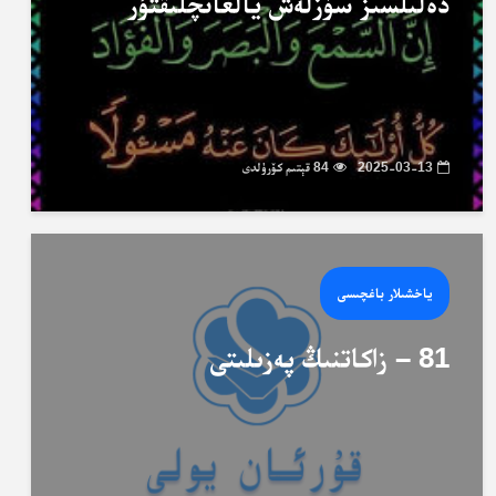
دەلىلسىز سۆزلەش يالغانچلىقتۇر
2025-03-13
84 قېتىم كۆرۈلدى
ياخشىلار باغچىسى
81 – زاكاتنىڭ پەزىلىتى