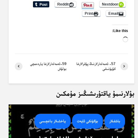
Reddit
Nextdoor
Print
Email
Like this:
Loading…
57- ئەمەلدارلارنىڭ پۇقرالارغا
59-ئەمەلدارلارغا ياردەمچى
كۆيۈنىشى
بولۇش
بۇلارنىمۇ ياقتۇرىشىڭىز مۇمكىن
باشقىلار
بۈگۈنكى ئايەت
ياخشىلار باغچىسى