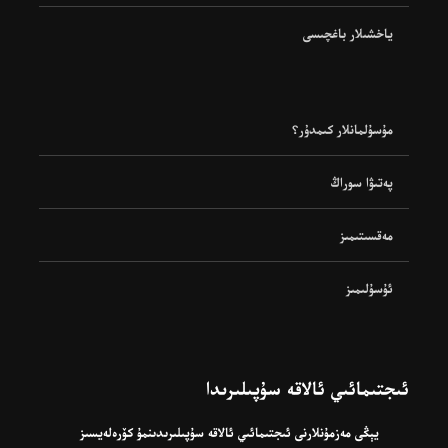
ياخشىلار باغچىسى
مۇسۇلمانلار كىمدۇر؟
پەتىۋا سوراڭ
مەقسىتىمىز
ئۇسۇلىمىز
ئىجتىمائىي ئالاقە سۇپىلىرىدا
يېڭى مەزمۇنلارنى ئىجتىمائىي ئالاقە سۇپىلىرىدىنمۇ كۆرەلەيسىز