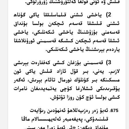
قىلىش ۋە ئۇنى قولغا كەلتۈرۈشنىڭ زۆرۈرلۈكى.
2) ياخشى ئىشنى قىلماسلىققا ياكى گۇناھ
ئىشنى قىلىشقا قەسەم ئىچكەن بولسا بۇنداق
قەسەمنى بۇزۇشنىڭ ياخشى ئىكەنلىكى، ياخشى
ئىشقا قەسەم ئىچكەن كىشىگە قەسىمىنى ئورۇنلاشقا
ياردەم بېرىشنىڭ ياخشى ئىكەنلىكى.
3) قەسىمىنى بۇزغان كىشى كەففارەت بېرىشى
لازىم. يەنى، بىر قۇل ئازاد قىلىش ياكى ئون
مىسكىنگە بىر كۈنلۈك نورمال تائام بېرىش، ئەگەر
يۇقىرىدىكى ئىشلارغا كۈچى يەتمەيدىغان نامرات
كىشى بولسا ئۈچ كۈن روزا تۇتۇش.
ئەبۇ زەر رەزىيەللاھۇ ئەنھۇدىن رىۋايەت
قىلىنىدۇكى، پەيغەمبەر ئەلەيھىسسالام ماڭا
مۇنداق دېگەن: «ئى ئەبۇ زەر! مەن سېنى