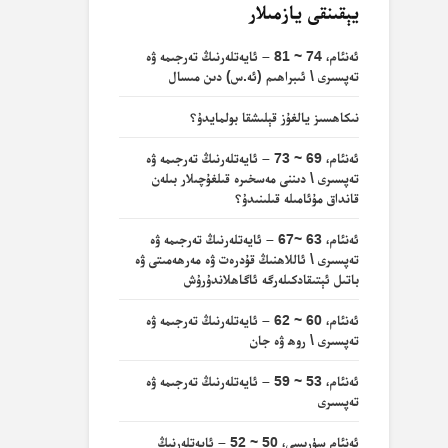
يېقىنقى يازمىلار
ئەنئام، 74 ~ 81 – ئايەتلەرنىڭ تەرجىمە ۋە
تەپسىرى \ ئىبراھىم (ئە.س) دىن مىسال
نىكاھسىز يالغۇز قېلىشقا بولمايدۇ؟
ئەنئام، 69 ~ 73 – ئايەتلەرنىڭ تەرجىمە ۋە
تەپسىرى \ دىننى مەسخىرە قىلغۇچىلار بىلەن
قانداق مۇئامىلە قىلىنىدۇ؟
ئەنئام، 63 ~67 – ئايەتلەرنىڭ تەرجىمە ۋە
تەپسىرى \ ئاللاھنىڭ قۇدرەت ۋە مەرھەمىتى ۋە
باتىل ئېتىقادكىلەرگە ئاگاھلاندۇرۇش
ئەنئام، 60 ~ 62 – ئايەتلەرنىڭ تەرجىمە ۋە
تەپسىرى \ روھ ۋە جان
ئەنئام، 53 ~ 59 – ئايەتلەرنىڭ تەرجىمە ۋە
تەپسىرى
ئەنئام سۈرىسى، 50 ~ 52 – ئايەتلەرنىڭ