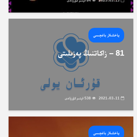
2025-03-13
84 قېتىم كۆرۈلدى
ياخشىلار باغچىسى
81 – زاكاتنىڭ پەزىلىتى
2021-03-11
538 قېتىم كۆرۈلدى
ياخشىلار باغچىسى