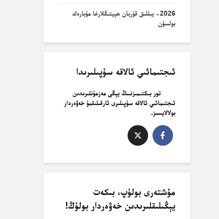
2026- يىللىق قۇربان ھېيتىڭلارغا مۇبارەك
بولسۇن
ئىجتىمائىي ئالاقە سۇپىلىرىدا
تور بىكتىمىزنىىڭ يېڭى مەزمۇنلىرىدىن
ئىجتىمائىي ئالاقە سۇپىلىرى ئارقىلىقمۇ خەۋەردار
بولالايسىز.
مۇشتەرى بولۇپ، بىكەت
يېڭىلىقلىرىدىن خەۋەردار بولۇڭ!