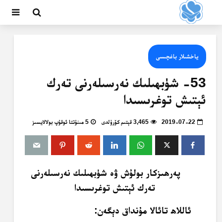
ياخشىلار باغچىسى
53- شۈبھىلىك نەرسىلەرنى تەرك
ئېتىش توغرىسىدا
2019-07-22
3,465 قېتىم كۆرۈلدى
5 مىنۇتتا ئوقۇپ بولالايسىز
پەرھىزكار بولۇش ۋە شۈبھىلىك نەرسىلەرنى
تەرك ئېتىش توغرىسىدا
ئاللاھ تائالا مۇنداق دېگەن: