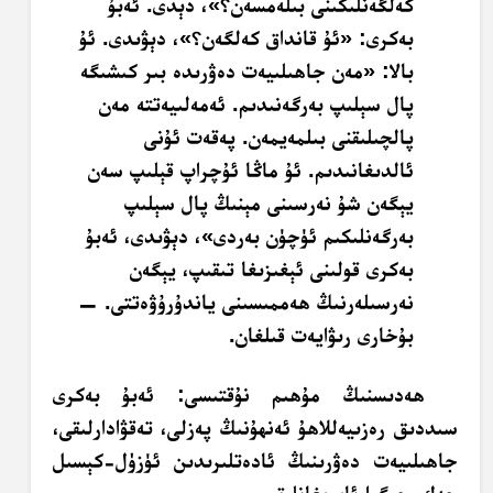
كەلگەنلىكىنى بىلەمسەن؟»، دېدى. ئەبۇ
بەكرى: «ئۇ قانداق كەلگەن؟»، دېۋىدى. ئۇ
بالا: «مەن جاھىلىيەت دەۋرىدە بىر كىشىگە
پال سېلىپ بەرگەنىدىم. ئەمەلىيەتتە مەن
پالچىلىقنى بىلمەيمەن. پەقەت ئۇنى
ئالدىغانىدىم. ئۇ ماڭا ئۇچراپ قېلىپ سەن
يېگەن شۇ نەرسىنى مېنىڭ پال سېلىپ
بەرگەنلىكىم ئۈچۈن بەردى»، دېۋىدى، ئەبۇ
بەكرى قولىنى ئېغىزىغا تىقىپ، يېگەن
نەرسىلەرنىڭ ھەممىسىنى ياندۇرۇۋەتتى. —
بۇخارى رىۋايەت قىلغان.
ھەدىسنىڭ مۇھىم نۇقتىسى: ئەبۇ بەكرى
سىددىق رەزىيەللاھۇ ئەنھۇنىڭ پەزلى، تەقۋادارلىقى،
جاھىلىيەت دەۋرىنىڭ ئادەتلىرىدىن ئۈزۈل-كېسىل