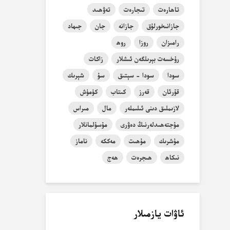
تاھارەت
تىجارەت
تەۋھىد
جازانىخورلۇق
جازانە
جان
جىھاد
رامىزان
روزا
روھ
رۇخسەت بېرىلگەن ئىشلار
زاكات
سودا
سودا - سېتىق
سۇ
شېرىك
قۇرئان
قەرز
كىتاب
كۈمۈش
لازىملىق دىنى ئىلىملەر
مال
مىراس
مۇجتەھىدلەرنىڭ دەۋرى
مۇسۇلمانلار
مۇشرىك
مۇھىت
مەككە
ناماز
نىكاھ
ھىجرەت
ھەج
ئاۋات يازمىلار