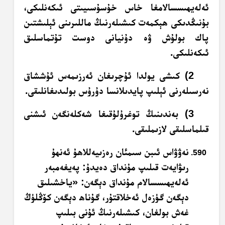
ئەلەيھىسسالامغا خاس خۇسۇسىيىتى ئىكەنلىكى،
بۇنىڭدىكى ھېكمەت كىشىلەرنىڭ ماللىرىنى ئېلىشتىن
پاك بولۇش ۋە دۇنيانى دوست تۇتماسلىق
ئىكەنلىكى.
2) كىشى يولدا ئۇچرىغان ئەرزىمەس ئۇششاق
نەرسىلەرنى ئېلىپ پايدىلانسا دۇرۇس بولىدىغانلىقى.
3) بەندىنىڭ توغرۇلۇقىغا شەكلەنگەن ئىشنى
قىلماسلىقى لازىملىقى.
نەۋۋاس ئىبن سىمئان رەزىيەللاھۇ ئەنھۇ
رىۋايەت قىلىپ مۇنداق دەيدۇ: پەيغەمبەر
ئەلەيھىسسالام مۇنداق دېگەن: «ياخشىلىق
دېگەن گۈزەل ئەخلاقتۇر، گۇناھ دېگەن كۆڭلۈڭ
غەش بولغان، كىشىلەرنىڭ ئۇنى بىلىپ