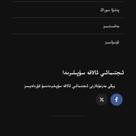
پەتىۋا سوراڭ
مەقسىتىمىز
ئۇسۇلىمىز
ئىجتىمائىي ئالاقە سۇپىلىرىدا
يېڭى مەزمۇنلارنى ئىجتىمائىي ئالاقە سۇپىلىرىدىنمۇ كۆرەلەيسىز