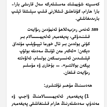
كەسىپتە شۈبھىلىك مەسىلىلەرگە سەل قارىشى بارا-
بارا ھارام، گۇناھلىق ئىشلارنى قىلىپ سېلىشقا ئېلىپ
بارىدىغانلىقى.
ئەنەس رەزىيەللاھۇ ئەنھۇدىن رىۋايەت
قىلىنىدۇكى، پەيغەمبەر ئەلەيھىسسالام بىر
كۈنى يولدىن بىر تال خورما تېپىۋېلىپ مۇنداق
دېگەن: «ئەگەر مەن ئۇنىڭ سەدىقە بولۇپ
قېلىشىدىن ئەنسىرىمىگەن بولسام، ئەلۋەتتە
يېگەن بولاتتىم». — بۇخارى ۋە مۇسلىم
رىۋايەت قىلغان.
ھەدىسنىڭ مۇھىم نۇقتىلىرى:
1) پەيغەمبەر ئەلەيھىسسالامنىڭ ۋاجىپ ۋە
مەندۇپ سەدىقىلەرنىڭ ھارام قىلىنغانلىقى پەيغەمبەر