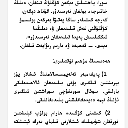
سورا، ياخشىلىق دېگەن كۆڭلۈڭ تىنغان، دىلىڭ
خاتىرجەم بولغان نەرسىدۇر. گۇناھ دېگەن،
گەرچە كىشىلەر ساڭا پەتىۋا بەرگەن بولسىمۇ
كۆڭلۈڭنى غەش قىلىدىغان ۋە دىلىڭدا
ئىككىلىنىش پەيدا قىلىدىغان نەرسىدۇر»،
دېدى. — ئەھمەد ۋە دارىم رىۋايەت قىلغان.
ھەدىسنىڭ مۇھىم نۇقتىلىرى:
1) پەيغەمبەر ئەلەيھىسسالامنىڭ ئىشلار يۈز
بېرىشتىن ئىلگىرى بۇنى بىلىدىغان ئالاھىدىلىكى
بارلىقى. سوئال سورىغۇچى سوراشتىن ئىلگىرى
ئۇنىڭ نېمە دەيدىغانلىقىنى بىلىدىغانلىقى.
2) كىشىنى كۆڭلىدە ھارام بولۇپ قېلىشتىن
قورققان شۈبھىلىك ئىشلارنى قىلماي تەرك ئېتىشكە