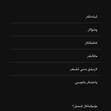
ئىبادەتلەر
پەتىۋالار
تەتقىقاتلار
ماقالىلەر
لازىملىق دىنىي ئىلىملەر
ياخشىلار باغچىسى
مۇسۇلمانلار كىمدۇر؟