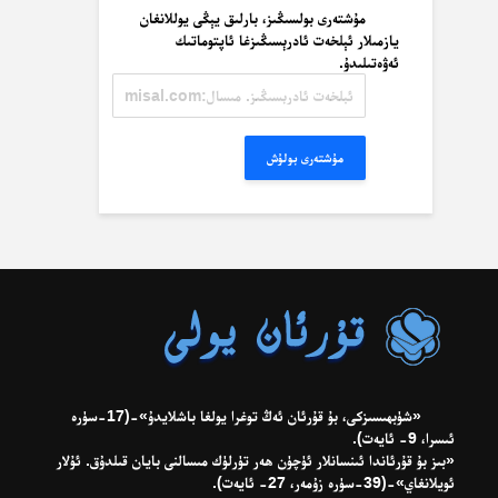
مۇشتەرى بولسىڭىز، بارلىق يېڭى يوللانغان
يازمىلار ئېلخەت ئادرېسىڭىزغا ئاپتوماتىك
ئەۋەتىلىدۇ.
ئېلخەت
ئادرېسىڭىز.
مىسال:
misal@misal.com
مۇشتەرى بولۇش
«شۈبھىسىزكى، بۇ قۇرئان ئەڭ توغرا يولغا باشلايدۇ»-(17-سۈرە
ئىسرا، 9- ئايەت).
«بىز بۇ قۇرئاندا ئىنسانلار ئۈچۈن ھەر تۈرلۈك مىسالنى بايان قىلدۇق. ئۇلار
ئويلانغاي»-(39-سۈرە زۇمەر، 27- ئايەت).