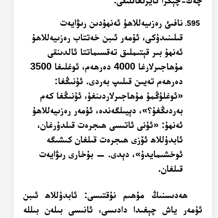
چەك-چېگرا ئايرىغانلىقى.
نافىئ رەزىيەللاھۇ ئەنھۇدىن رىۋايەت
قىلىنىدۇكى، ئۇمەر ئىبن خەتتاب رەزىيەللاھۇ
ئەنھۇ بىر قېتىملىق تەقسىماتتا ئالدىنقى
مۇھاجىرلارغا 4000 دەرھەم، ئوغلىغا 3500
دەرھەم تەيىن قىلىپ بەردى. ئۇنىڭغا:
«ئوغلۇڭمۇ مۇھاجىرلاردىنغۇ، ئۇنىڭغا كەم
بەردىڭغۇ؟»، دېيىلگەندە، ئۇمەر رەزىيەللاھۇ
ئەنھۇ: «ئۇنى ئاتىسى ھىجرەت قىلدۇرغان،
ئابدۇللاھ ئۆزى ھىجرەت قىلغان كىشىگە
ئوخشىمايدۇ»، دېدى. — بۇخارى رىۋايەت
قىلغان.
ھەدىسنىڭ مۇھىم نۇقتىسى: ئابدۇللاھ ئىبن
ئۇمەر ياش چېغىدا دادىسى، ئانىسى بىلەن بىللە