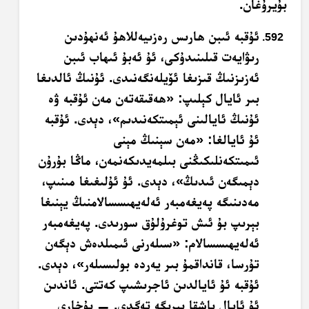
بۇيرۇغان.
ئۇقبە ئىبن ھارىس رەزىيەللاھۇ ئەنھۇدىن
رىۋايەت قىلىنىدۇكى، ئۇ ئەبۇ ئىھاب ئىبن
ئەزىزنىڭ قىزىغا ئۆيلەنگەنىدى. ئۇنىڭ ئالدىغا
بىر ئايال كېلىپ: «ھەقىقەتەن مەن ئۇقبە ۋە
ئۇنىڭ ئايالىنى ئېمىتكەنىدىم»، دېدى. ئۇقبە
ئۇ ئايالغا: «مەن سېنىڭ مېنى
ئىمىتكەنلىكىڭنى بىلمەيدىكەنمەن، ماڭا بۇرۇن
دېمىگەن ئىدىڭ»، دېدى. ئۇ ئۇلىغىغا مىنىپ،
مەدىنىگە پەيغەمبەر ئەلەيھىسسالامنىڭ يېنىغا
بېرىپ بۇ ئىش توغرۇلۇق سورىدى. پەيغەمبەر
ئەلەيھىسسالام: «سىلەرنى ئىمىلدەش دېگەن
تۇرسا، قانداقمۇ بىر يەردە بولىسىلەر»، دېدى.
ئۇقبە ئۇ ئايالدىن ئاجرىشىپ كەتتى. ئاندىن
ئۇ ئايال باشقا بىرىگە تەگدى. — بۇخارى