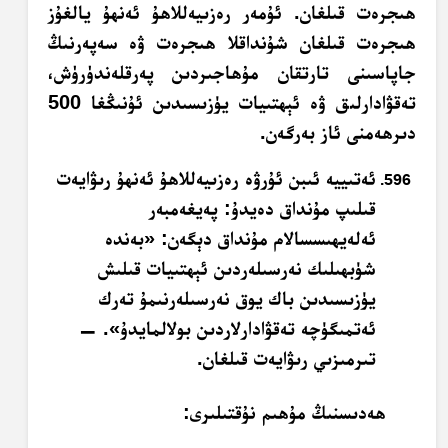
ھىجرەت قىلغان. ئۇمەر رەزىيەللاھۇ ئەنھۇ يالغۇز
ھىجرەت قىلغان شۇنداقلا ھىجرەت ۋە سەپەرنىڭ
جاپاسىنى تارتقان مۇھاجىردىن پەرقلەندۈرۈش،
تەقۋادارلىق ۋە ئېھتىيات يۈزىسىدىن ئۇنىڭغا 500
دىرھەمنى ئاز بەرگەن.
ئەتىييە ئىبن ئۇرۋە رەزىيەللاھۇ ئەنھۇ رىۋايەت
قىلىپ مۇنداق دەيدۇ: پەيغەمبەر
ئەلەيھىسسالام مۇنداق دېگەن: «بەندە
شۈبھىلىك نەرسىلەردىن ئېھتىيات قىلىش
يۈزىسىدىن باك يوق نەرسىلەرنىمۇ تەرك
ئەتمىگۈچە تەقۋادارلاردىن بولالمايدۇ». —
تىرمىزىي رىۋايەت قىلغان.
ھەدىسنىڭ مۇھىم نۇقتىلىرى: