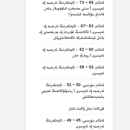
ئەنئام، 69 ~ 73 – ئايەتلەرنىڭ تەرجىمە ۋە
تەپسىرى \ دىننى مەسخىرە قىلغۇچىلار بىلەن
قانداق مۇئامىلە قىلىنىدۇ؟
ئەنئام، 63 ~67 – ئايەتلەرنىڭ تەرجىمە ۋە
تەپسىرى \ ئاللاھنىڭ قۇدرەت ۋە مەرھەمىتى ۋە
باتىل ئېتىقادكىلەرگە ئاگاھلاندۇرۇش
ئەنئام، 60 ~ 62 – ئايەتلەرنىڭ تەرجىمە ۋە
تەپسىرى \ روھ ۋە جان
ئەنئام، 53 ~ 59 – ئايەتلەرنىڭ تەرجىمە ۋە
تەپسىرى
ئەنئام سۈرىسى، 50 ~ 52 – ئايەتلەرنىڭ
تەرجىمە ۋە تەپسىرى \ رەسۇلۇللاھنىڭ غەيبنى
بىلمەيدىغانلىقى
قۇرئاندا بەش ۋاقىت ناماز
ئەنئام سۈرىسى، 45 ~ 49 – ئايەتلەرنىڭ
تەرجىمە ۋە تەپسىرى