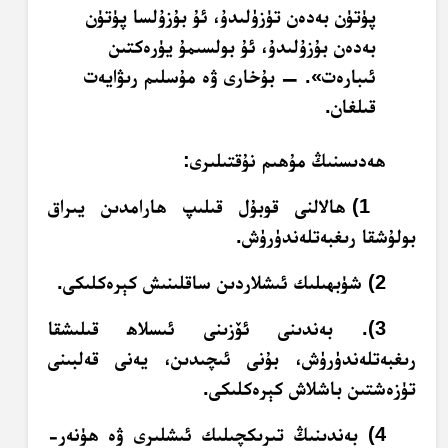
پۈتۈن بەدەن تۈزۈلىدۇ، ئۇ بۇزۇلسا پۈتۈن
بەدەن بۇزۇلىدۇ، ئۇ بولسىمۇ يۈرەكتىن
ئىبارەت». — بۇخارى ۋە مۇسلىم رىۋايەت
قىلغان.
ھەدىسنىڭ مۇھىم نۇقتىلىرى:
1) ھالالنى قوبۇل قىلىپ ھارامدىن يىراق
بولۇشقا رىغبەتلەندۈرۈش.
2) شۈبھىلىك ئىشلاردىن ساقلىنىش كېرەكلىكى.
3). بەندىنى ئۆزىنى ئىسلاھ قىلىشقا
رىغبەتلەندۈرۈش، بۇنى ئىچىدىن، يەنى قەلبىنى
تۈزەشتىن باشلاش كېرەكلىكى.
4) بەندىنىڭ تىرىكچىلىك ئىشلىرى ۋە ھۈنەر-