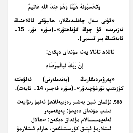
وَتَحْسَبُونَهُ هَيِّنًا وَهُوَ عِندَ اللَّهِ عَظِيمٌ
«ئۇنى سەل چاغلىدىڭلار، ھالبۇكى ئاللاھنىڭ
نەزىرىدە ئۇ چوڭ گۇناھتۇر»-(سۈرە نۇر، 15-
ئايەتنىڭ بىر قىسمى).
ئاللاھ تائالا يەنە مۇنداق دېگەن:
إِنَّ رَبَّكَ لَبِالْمِرْصَادِ
«پەرۋەردىگارىڭ (بەندىلەرنى) ئەلۋەتتە
كۆزىتىپ تۇرغۇچىدۇر»-(سۈرە فەجىر، 14- ئايەت).
نۇئمان ئىبن بەشىر رەزىيەللاھۇ ئەنھۇ رىۋايەت
قىلىپ مۇنداق دەيدۇ: پەيغەمبەر
ئەلەيھىسسالام مۇنداق دېگەن: «ھالال
ئىشلارمۇ ئېنىق كۆرسىتىلگەن، ھارام ئىشلارمۇ