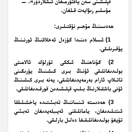
قېلىشىنى سەن ياقتۇرمىغان ئىشلاردۇر». —
مۇسلىم رىۋايەت قىلغان.
ھەدىسنىڭ مۇھىم نۇقتىلىرى:
1) ئىسلام دىنىدا گۈزەل ئەخلاقنىڭ ئورنىنىڭ
يۇقىرىلىقى.
2) گۇناھنىڭ ئىككى تۈرلۈك ئالامىتى
بولىدىغانلىقى ئۇنىڭ بىرى كىشىنىڭ يۈرىگىنى
تاتىلاپ ئارام بەرمەيدىغانلىقى، يەنە بىرى كىشىنىڭ
ئۇنى باشقىلارنىڭ بىلىپ قېلىشىدىن قورقىدىغانلىقى.
3) ھەدىستە ئىنساننىڭ تەبىئىتىدە ياخشىلىققا
ئىنتىلىدىغان، يامانلىقنى ئەيىبلەيدىغان تەبىئىي
تۇيغۇ بولىدىغانلىقىغا دەلىل بارلىقى.