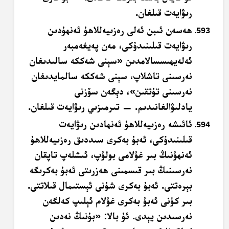
رىۋايەت قىلغان.
ھەسەن ئىبن ئەلى رەزىيەللاھۇ ئەنھۇدىن
رىۋايەت قىلىنىدۇكى، مەن پەيغەمبەر
ئەلەيھىسسالامدىن «سېنى شەككە سالىدىغان
نەرسىنى تاشلاپ، سېنى شەككە سالمايدىغان
نەرسىنى تۇتقىن»، دېگەن سۆزنى
يادلىۋالغانىدىم. — تىرمىزىي رىۋايەت قىلغان.
ئائىشە رەزىيەللاھۇ ئەنھادىن رىۋايەت
قىلىنىدۇكى، ئەبۇ بەكرى سىددىق رەزىيەللاھۇ
ئەنھۇنىڭ بىر غۇلامى بولۇپ، ئىشلەپ تاپقان
نەرسىنىڭ بىر قىسمىنى ھەزرىتى ئەبۇ بەكرىگە
بېرەتتى. ئەبۇ بەكرى شۇنى ئېستىمال قىلاتتى.
بىر كۈنى ئەبۇ بەكرى غۇلام ئېلىپ كەلگەن
نەرسىدىن يېدى. ئۇ بالا: «بۇنىڭ نەدىن