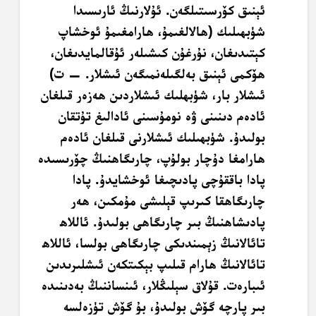
ئېنىق كۆرسىتىلگەن. ئۇلارنىڭ ئارىسىدا
شۈبھىلىك (ھالالغىمۇ، ھارامغىمۇ ئوخشاپ
كېتىدىغان، نۇرغۇن كىشىلەر ئۇقالمايدىغان،
ھۆكمى ئېنىق بەلگىلەنمىگەن ئىشلار. — ت)
ئىشلار بار، شۈبھلىك ئىشلاردىن ھەزەر قىلغان
ئادەم دىنىنى ۋە نومۇسىنى ئادالىغ تۇتقان
بولىدۇ. شۈبھىلىك ئىشلارنى قىلغان ئادەم
ھارامغا دۇچار بولۇپ، چارىگاھنىڭ چۆرىسىدە
پادا باققۇچى پادىچىغا ئوخشايدۇ. پادا
چارىگاھقا كىرىپ قېلىشى مۇمكىن، ھەر
پادىشاھنىڭ بىر چارىگاھى بولىدۇ. ئاللاھ
تائالانىڭ زېمىندىكى چارىگاھى بولسا، ئاللاھ
تائالانىڭ ھارام قىلىپ بېكىتكەن ئىشلىرىدىن
ئىبارەت. قۇلاق سېلىڭلار، ئىنساننىڭ بەدىنىدە
بىر پارچە گۆش بولىدۇ، بۇ گۆش تۈزەلسە