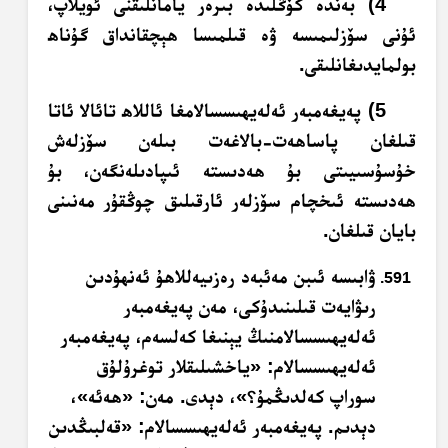
4) بەندە كۆڭلىدە بىرەر يامانلىقنى ئويلاپ،
ئۇنى سۆزلىمىسە ۋە قىلمىسا ھېچقانداق گۇناھ
بولمايدىغانلىقى.
5) پەيغەمبەر ئەلەيھىسسالامغا ئاللاھ تائالا ئاتا
قىلغان پاساھەت-بالاغەت بىلەن سۆزلەش
خۇسۇسىيىتى بۇ ھەدىستە ئىپادىلەنگەن، بۇ
ھەدىستە ئىخچام سۆزلەر ئارقىلىق چوڭقۇر مەنىنى
بايان قىلغان.
ۋابىسە ئىبن مەئبەد رەزىيەللاھۇ ئەنھۇدىن
رىۋايەت قىلىنىدۇكى، مەن پەيغەمبەر
ئەلەيھىسسالامنىڭ يېنىغا كەلسەم، پەيغەمبەر
ئەلەيھىسسالام: «ياخشىلىقلار توغرۇلۇق
سوراپ كەلدىڭمۇ؟»، دېدى. مەن: «ھەئە»،
دېدىم. پەيغەمبەر ئەلەيھىسسالام: «قەلبىڭدىن