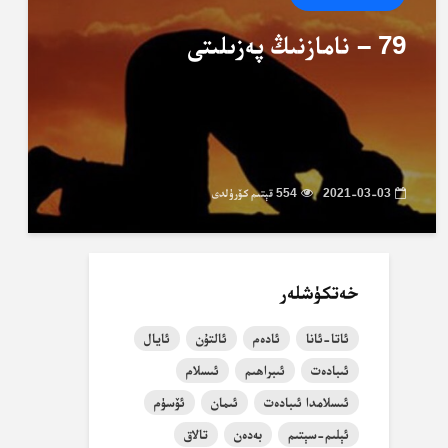
79 – نامازنىڭ پەزىلىتى
2021-03-03
554 قېتىم كۆرۈلدى
خەتكۈشلەر
ئاتا-ئانا
ئادەم
ئالتۇن
ئايال
ئىبادەت
ئىبراھىم
ئىسلام
ئىسلامدا ئىبادەت
ئىمان
ئۆسۈم
ئېلىم-سېتىم
بەدەن
تالاق