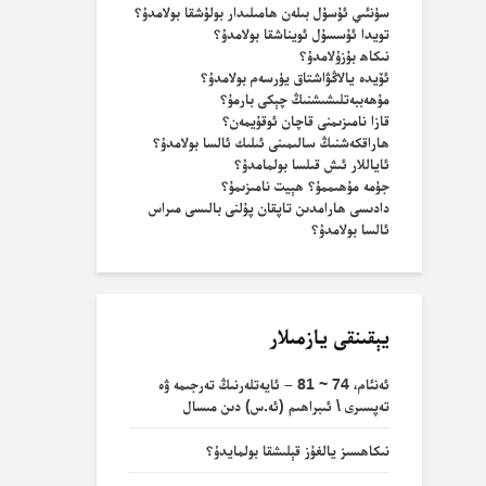
سۈنئىي ئۇسۇل بىلەن ھامىلىدار بولۇشقا بولامدۇ؟
تويدا ئۇسسۇل ئويناشقا بولامدۇ؟
نىكاھ بۇزۇلامدۇ؟
ئۆيدە يالاڭۋاشتاق يۈرسەم بولامدۇ؟
مۇھەببەتلىشىشنىڭ چېكى بارمۇ؟
قازا نامىزىمنى قاچان ئوقۇيمەن؟
ھاراقكەشنىڭ سالىمىنى ئىلىك ئالسا بولامدۇ؟
ئاياللار ئىش قىلسا بولمامدۇ؟
جۈمە مۇھىممۇ؟ ھېيت نامىزىمۇ؟
دادىسى ھارامدىن تاپقان پۇلنى بالىسى مىراس
ئالسا بولامدۇ؟
يېقىنقى يازمىلار
ئەنئام، 74 ~ 81 – ئايەتلەرنىڭ تەرجىمە ۋە
تەپسىرى \ ئىبراھىم (ئە.س) دىن مىسال
نىكاھسىز يالغۇز قېلىشقا بولمايدۇ؟