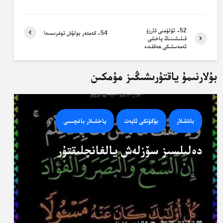
52- ئۆلۈمنى ئارزۇ
54- كەمتەر بولۇش توغرىسىدا
قىلىشىنىڭ ياخشى
ئەمەسلىكى ھەققىدە
بۇلارنىمۇ ياقتۇرىشىڭىز مۇمكىن
باشقىلار
بۈگۈنكى ئايەت
ياخشىلار باغچىسى
دەلىلسىز سۆزلەش يالغانچلىقتۇر