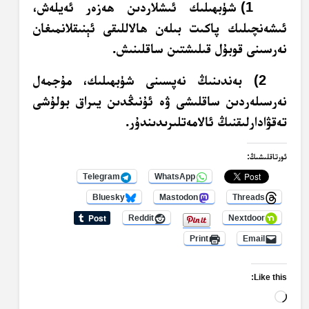
1) شۈبھىلىك ئىشلاردىن ھەزەر ئەيلەش،
ئىشەنچىلىك پاكىت بىلەن ھالاللىقى ئېنىقلانمىغان
نەرسىنى قوبۇل قىلىشتىن ساقلىنىش.
2) بەندىنىڭ نەپسىنى شۈبھىلىك، مۇجمەل
نەرسىلەردىن ساقلىشى ۋە ئۇنىڭدىن يىراق بولۇشى
تەقۋادارلىقنىڭ ئالامەتلىرىدىندۇر.
ئورتاقلىشىڭ:
Telegram
WhatsApp
Bluesky
Mastodon
Threads
Reddit
Nextdoor
Print
Email
Like this:
Loading…