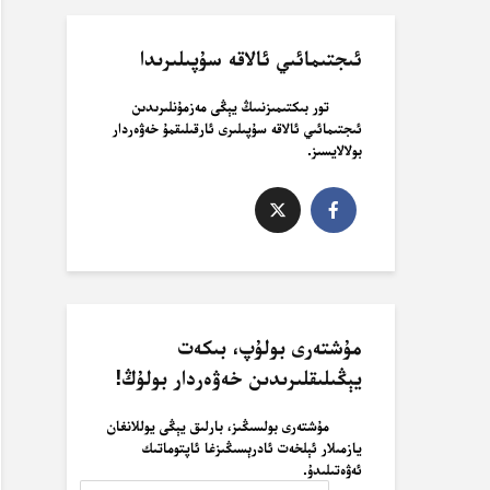
ئىجتىمائىي ئالاقە سۇپىلىرىدا
تور بىكتىمىزنىىڭ يېڭى مەزمۇنلىرىدىن
ئىجتىمائىي ئالاقە سۇپىلىرى ئارقىلىقمۇ خەۋەردار
بولالايسىز.
مۇشتەرى بولۇپ، بىكەت
يېڭىلىقلىرىدىن خەۋەردار بولۇڭ!
مۇشتەرى بولسىڭىز، بارلىق يېڭى يوللانغان
يازمىلار ئېلخەت ئادرېسىڭىزغا ئاپتوماتىك
ئەۋەتىلىدۇ.