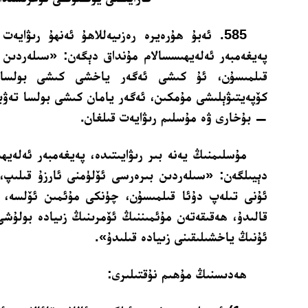
585. ئەبۇ ھۇرەيرە رەزىيەللاھۇ ئەنھۇ رىۋايە
پەيغەمبەر ئەلەيھىسسالام مۇنداق دېگەن: «سىلەردىن 
قىلمىسۇن، ئۇ كىشى ئەگەر ياخشى كىشى بولسا، 
كۆپەيتىۋېلىشى مۇمكىن، ئەگەر يامان كىشى بولسا تەۋب
— بۇخارى ۋە مۇسلىم رىۋايەت قىلغان.
مۇسلىمنىڭ يەنە بىر رىۋايىتىدە، پەيغەمبەر ئەلەيھ
دېيىلگەن: «سىلەردىن بىرەرسى ئۆلۈمنى ئارزۇ قىلىپ،
ئۇنى تىلەپ دۇئا قىلمىسۇن، چۈنكى مۇئمىن ئۆلسە، 
قالىدۇ، ھەقىقەتەن مۇئمىننىڭ ئۆمرىنىڭ زىيادە بولۇ
ئۇنىڭ ياخشىلىقىنى زىيادە قىلىدۇ».
ھەدىسنىڭ مۇھىم نۇقتىلىرى: