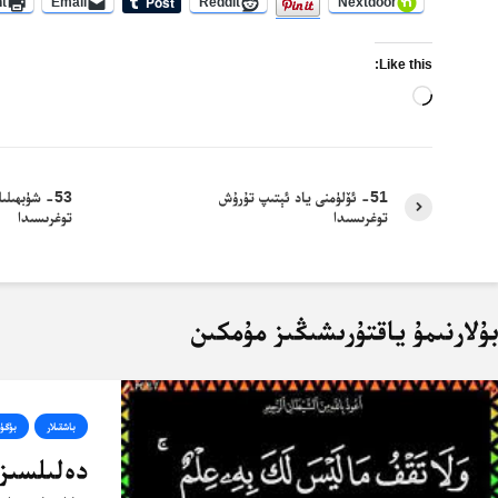
nt
Email
Reddit
Nextdoor
Like this:
Loading…
51- ئۆلۈمنى ياد ئېتىپ تۇرۇش
53- شۈبھىل
توغرىسىدا
توغرىسىدا
ۇلارنىمۇ ياقتۇرىشىڭىز مۇمكىن
باشقىلار
بۈگۈ
دەلىلسىز