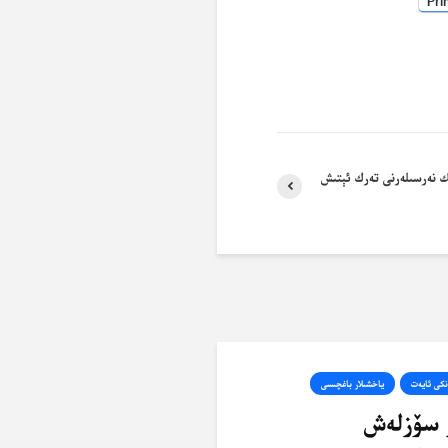
Pri
ىك نەرسىلەرنى تەرك ئېتىش
نكى ئايەت
ياخشىلار باغچىسى
 سۆزلەش