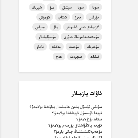
سودا
سودا - سېتىق
سۇ
شېرىك
قۇرئان
قەرز
كىتاب
كۈمۈش
لازىملىق دىنى ئىلىملەر
مال
مىراس
مۇجتەھىدلەرنىڭ دەۋرى
مۇسۇلمانلار
مۇشرىك
مۇھىت
مەككە
ناماز
نىكاھ
ھىجرەت
ھەج
ئاۋات يازمىلار
سۈنئىي ئۇسۇل بىلەن ھامىلىدار بولۇشقا بولامدۇ؟
تويدا ئۇسسۇل ئويناشقا بولامدۇ؟
نىكاھ بۇزۇلامدۇ؟
ئۆيدە يالاڭۋاشتاق يۈرسەم بولامدۇ؟
مۇھەببەتلىشىشنىڭ چېكى بارمۇ؟
قازا نامىزىمنى قاچان ئوقۇيمەن؟