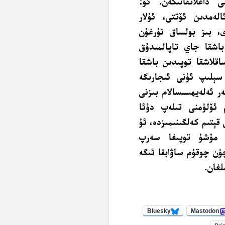
ى داغلاتقانىكەن. ئۇ:
الەمدىن ئۆتتى، ئۇلار
ى، بىز بولساق نۇرغۇن
باشقا جاي تاپالمىدۇق
اقلاشقا توپىدىن باشقا
 سېلىپ ئۇنى ئىجارىگە
ر ئەلەيھىسسالام بىزنى
 ئۆلۈمنى تىلەپ دۇئا
قېتىم كەلگىنىمىزدە، ئۇ
م مۇشۇ توپىغا سەرپ
ۈن چوقۇم ساۋابقا ئىگە
لغان.
Bluesky
Mastodon