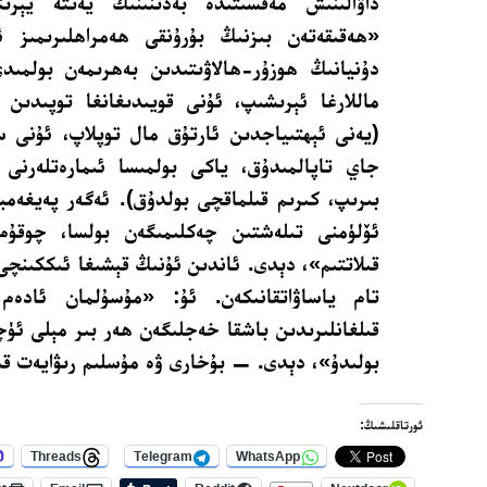
داۋالىنىش مەقسىتىدە بەدىنىنىڭ يەتتە يېرىن
«ھەقىقەتەن بىزنىڭ بۇرۇنقى ھەمراھلىرىمىز ئ
دۇنيانىڭ ھوزۇر-ھالاۋىتىدىن بەھرىمەن بولمىد
ماللارغا ئېرىشىپ، ئۇنى قويىدىغانغا توپىدىن 
(يەنى ئېھتىياجدىن ئارتۇق مال توپلاپ، ئۇنى س
جاي تاپالمىدۇق، ياكى بولمىسا ئىمارەتلەرنى
بىرىپ، كىرىم قىلماقچى بولدۇق). ئەگەر پەيغەمبە
ئۆلۈمنى تىلەشتىن چەكلىمىگەن بولسا، چوقۇم
قىلاتتىم»، دېدى. ئاندىن ئۇنىڭ قېشىغا ئىككىنچى 
تام ياساۋاتقانىكەن. ئۇ: «مۇسۇلمان ئادە
قىلغانلىرىدىن باشقا خەجلىگەن ھەر بىر مېلى ئۈچ
بولىدۇ»، دېدى. — بۇخارى ۋە مۇسلىم رىۋايەت قى
ئورتاقلىشىڭ:
Threads
Telegram
WhatsApp