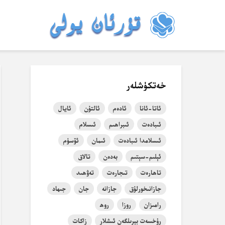
خەتكۈشلەر
ئاتا-ئانا
ئادەم
ئالتۇن
ئايال
ئىبادەت
ئىبراھىم
ئىسلام
ئىسلامدا ئىبادەت
ئىمان
ئۆسۈم
ئېلىم-سېتىم
بەدەن
تالاق
تاھارەت
تىجارەت
تەۋھىد
جازانىخورلۇق
جازانە
جان
جىھاد
رامىزان
روزا
روھ
رۇخسەت بېرىلگەن ئىشلار
زاكات