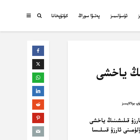
ئۇسۇلىمىز
پەتىۋا سوراڭ
كۇتۇپخانا
نىڭ ياخشى
رزۇ قىلىشىنىڭ ياخشى
مــنى ئارزۇ قىــلــسا