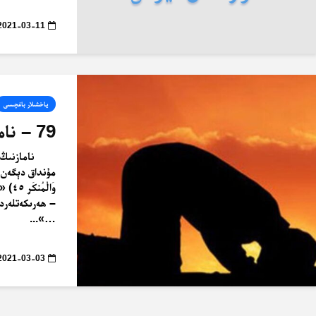
2021-03-11
ياخشىلار باغچىسى
79 – نامازنىڭ پەزىلىتى
نامازنىڭ 
مۇنداق دېگەن: ﴿… إِ
وَالْ
– ھەرىكەتلەردى
…»...
2021-03-03