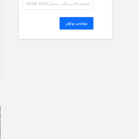
ئېلخەت
ئادرېسىڭىز.
مىسال:
misal@misal.com
مۇشتەرى بولۇش
ب