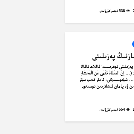
538 قېتىم كۆرۈلدى
پەزىلىتى توغرىسىدا ئاللاھ تائالا
نَّ الصَّلَاةَ تَنْهَى عَنِ الْفَحْشَاءِ
مُنكَرِ ٤٥﴾ «… شۈبھىسىزكى، ناماز قەبىھ سۆز
ن ۋە يامان ئىشلاردىن توسىدۇ.
554 قېتىم كۆرۈلدى