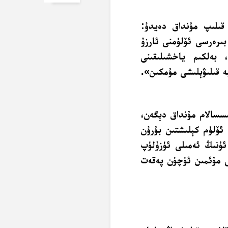
ت قىلىپ مۇنداق دەيدۇ:
بىرەرسى ئۆلۈمنى ئارزۇ
بەلكىم ياخشىلىقىنى
ە قىلىۋېلىشى مۇمكىن».
ىسسالام مۇنداق دېگەن،
 ئۆلۈم كېلىشتىن بۇرۇن
ئۇنىڭ ئەمىلى ئۈزۈلۈپ
شى مۇئمىن ئۈچۈن پەقەت