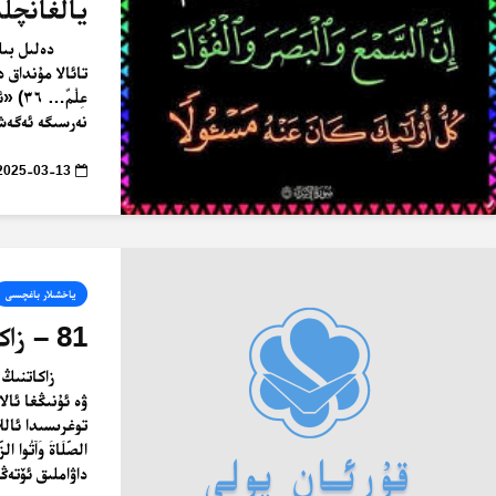
يالغانچلى
دەلىل بىل
تائالا مۇنداق دېگە
عِلْم
نەرسىگە ئەگەشمىگىن
2025-03-13
ياخشىلار باغچىسى
81 – زاكاتنىڭ پەزىلىتى
زاكاتنىڭ 
ۋە ئۇنىڭغا ئالا
توغرىسىدا ئاللاھ
داۋاملىق ئۆتەڭل