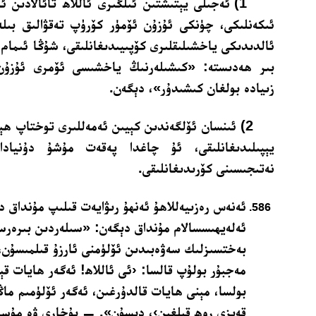
1) ئەجىلى يېتىشتىن ئىلگىرى ئاللاھ تائالادىن 
ئىكەنلىكى، چۈنكى ئۇزۇن ئۆمۈر كۆرۈپ تەقۋالىق بىلەن
ئالدىدىكى ياخشىلىقلىرى كۆپىيىدىغانلىقى، شۇڭا ئىمام 
بىر ھەدىستە: «كىشىلەرنىڭ ياخشىسى ئۆمرى ئۇزۇن 
زىيادە بولغان كىشىدۇر»، دېگەن.
2) ئىنسان ئۆلگەندىن كېيىن ئەمەللىرى توختاپ ھ
يېپىلىدىغانلىقى، ئۇ چاغدا پەقەت مۇشۇ دۇنيادا 
نەتىجىسىنى كۆرىدىغانلىقى.
ئەنەس رەزىيەللاھۇ ئەنھۇ رىۋايەت قىلىپ مۇنداق د
ئەلەيھىسسالام مۇنداق دېگەن: «سىلەردىن بىرەرس
بەختسىزلىك سەۋەبىدىن ئۆلۈمنى ئارزۇ قىلمىسۇن، 
مەجبۇر بولۇپ قالسا: ‹ئى ئاللاھ! ئەگەر ھايات ق
بولسا، مېنى ھايات قالدۇرغىن، ئەگەر ئۆلۈمىم ما
قەبزى روھ قىلغىن›، دېسۇن». — بۇخارى ۋە مۇسلى