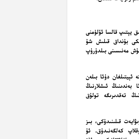
ىق يېتىپ قالسا ئۆلۈمنى
نكى بۇنداق قىلىش شۇ
ولۇش مەنىسىنى بىلدۈرۈپ
ە ئېيتىلغان دۇئا بىلەن
 بەندىنىڭ ئىشلارنىڭ
نىڭ تەقدىرىگە تولۇق
ۋايەت قىلىنىدۇكى، بىز
قلاپ كەلگەنىدۇق. ئۇ