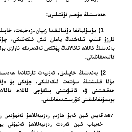
ھەدىسنىڭ مۇھىم نۇقتىلىرى:
1) مۇسۇلمانغا دۇنيالىقىدا زىيان-زەخمەت، خاپىل
ئارزۇ قىلىپ تىلەشنىڭ يامان ئىش ئىكەنلىكى، چۈ
بەندىنىڭ ئاللاھ تائالانىڭ پۈتكەن تەقدىرىگە نارازى ب
قالىدىغانلىقى.
2) بەندىنىڭ خاپىلىق، ئەزىيەت تارتقاندا ھەدىست
دۇئا قىلىشنىڭ سۈننەت ئىكەنلىكى، چۈنكى بۇ دۇئا
ھەقىقىتىنى ۋە ئاقىۋىتىنى بىلگۈچى ئاللاھ تائالا
بويسۇنغانلىقىنى كۆرسىتىدىغانلىقى.
قەيس ئىبن ئەبۇ ھازىم رەزىيەللاھۇ ئەنھۇدىن رى
خەبباب ئىبن ئەرەت رەزىيەللاھۇ ئەنھۇنى يو