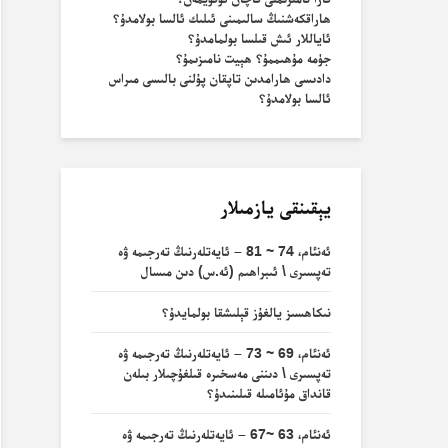
ھاراقكەشنىڭ سالىمىنى ئىلىك ئالسا بولامدۇ؟
ئاياللار ئىش قىلسا بولمامدۇ؟
جۈمە مۇھىممۇ؟ ھېيت نامىزىمۇ؟
دادىسى ھارامدىن تاپقان پۇلنى بالىسى مىراس
ئالسا بولامدۇ؟
يېقىنقى يازمىلار
ئەنئام، 74 ~ 81 – ئايەتلەرنىڭ تەرجىمە ۋە
تەپسىرى \ ئىبراھىم (ئە.س) دىن مىسال
نىكاھسىز يالغۇز قېلىشقا بولمايدۇ؟
ئەنئام، 69 ~ 73 – ئايەتلەرنىڭ تەرجىمە ۋە
تەپسىرى \ دىننى مەسخىرە قىلغۇچىلار بىلەن
قانداق مۇئامىلە قىلىنىدۇ؟
ئەنئام، 63 ~67 – ئايەتلەرنىڭ تەرجىمە ۋە