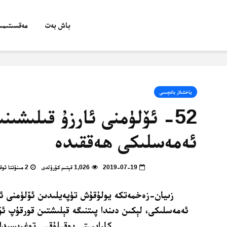
باش بەت
مەقسىتىمىز
ياخشىلار باغچىسى
52- ئۆلۈمنى ئارزۇ قىلىشى
ئەمەسلىكى ھەققىدە
2019-07-19
1,026 قېتىم كۆرۈلدى
2 مىنۇتتا ئوقۇپ بولالايسىز
زىيان-زەخمەتكە يولۇقۇش تۈپەيلىدىن ئۆلۈمنى ئا
ئەمەسلىكى، لېكىن دىندا پىتنىگە قېلىشتىن قورقۇپ ئۆلۈ
كارايىــتى يوقــلۇقــى توغرىسىدا