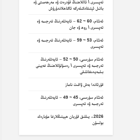
تەپسىرى \ ئاللاھنىڭ قۇدرەت ۋە مەرھەمىتى ۋە
باتىل ئېتىقادكىلەرگە ئاگاھلاندۇرۇش
ئەنئام، 60 ~ 62 – ئايەتلەرنىڭ تەرجىمە ۋە
تەپسىرى \ روھ ۋە جان
ئەنئام، 53 ~ 59 – ئايەتلەرنىڭ تەرجىمە ۋە
تەپسىرى
ئەنئام سۈرىسى، 50 ~ 52 – ئايەتلەرنىڭ
تەرجىمە ۋە تەپسىرى \ رەسۇلۇللاھنىڭ غەيبنى
بىلمەيدىغانلىقى
قۇرئاندا بەش ۋاقىت ناماز
ئەنئام سۈرىسى، 45 ~ 49 – ئايەتلەرنىڭ
تەرجىمە ۋە تەپسىرى
2026- يىللىق قۇربان ھېيتىڭلارغا مۇبارەك
بولسۇن