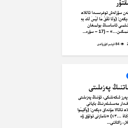
قتۇر
ەن سۆزلەش توغرىسىدا ئاللاھ
ن: ﴿وَلَا تَقْفُ مَا لَيْسَ لَكَ بِهِ
ٌ… ٣٦﴾ «ئىلمىي ئاساسىڭ بولمىغان
…» – (17 – سۈرە...
84 قېتىم كۆرۈلدى
پەرز ئىكەنلىكى، ئۇنىڭ پەزىلىتى
قىدار مەسىلىلەرنىڭ بايانى
 تائالا مۇنداق دېگەن: ﴿وَأَقِيمُوا
الصَّلَاةَ وَآتُوا الزَّكَاةَ …٤٣﴾ «نامازنى تولۇق ۋە
ار، زاكاتنى...