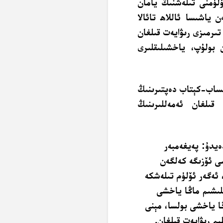
ئۆلۈمنى تىلەشنىڭ يامان
 ياشىسا ئاللاھ تائالا
تىرمىزى رىۋايەت قىلغان
بولۇپ، ياخشىلىقلىرى
ېساب-كېتاب دەپتىرىنىڭ
قىلغان ئەمەللىرىنىڭ
ەيدۇ: پەيغەمبەر
ى ئۆزىگە كەلگەن
ئەگەر ئۆلۈم تىلەشكە
ېلىشىم ماڭا ياخشى
ڭا ياخشى بولسا، مېنى
م رىۋايەت قىلغان.