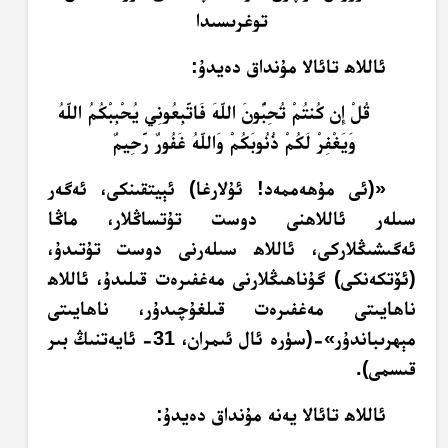
توغرىسىدا
ئاللاھ تائالا مۇنداق دەيدۇ:
قُلْ إِن كُنتُمْ تُحِبُّونَ اللّهَ فَاتَّبِعُونِي يُحْبِبْكُمُ اللّهُ
وَيَغْفِرْ لَكُمْ ذُنُوبَكُمْ وَاللّهُ غَفُورٌ رَّحِيمٌ
«(ئى مۇھەممەد! ئۇلارغا) ئېيتقىنكى، ئەگەر
سىلەر ئاللاھنى دوست تۇتساڭلار، ماڭا
ئەگىشىڭلاركى، ئاللاھ سىلەرنى دوست تۇتىدۇ،
(ئۆتكەنكى) گۇناھىڭلارنى مەغفىرەت قىلىدۇ، ئاللاھ
ناھايىتى مەغفىرەت قىلغۇچىدۇر، ناھايىتى
مېھرىباندۇر»-(سۈرە ئال ئىمران، 31- ئايەتنىڭ بىر
قىسمى).
ئاللاھ تائالا يەنە مۇنداق دەيدۇ: