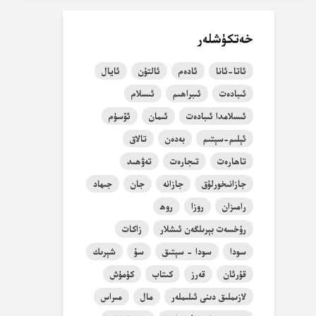
خەتكۈشلەر
ئاتا-ئانا
ئادەم
ئالتۇن
ئايال
ئىبادەت
ئىبراھىم
ئىسلام
ئىسلامدا ئىبادەت
ئىمان
ئۆسۈم
ئېلىم-سېتىم
بەدەن
تالاق
تاھارەت
تىجارەت
تەۋھىد
جازانىخورلۇق
جازانە
جان
جىھاد
رامىزان
روزا
روھ
رۇخسەت بېرىلگەن ئىشلار
زاكات
سودا
سودا - سېتىق
سۇ
شېرىك
قۇرئان
قەرز
كىتاب
كۈمۈش
لازىملىق دىنى ئىلىملەر
مال
مىراس