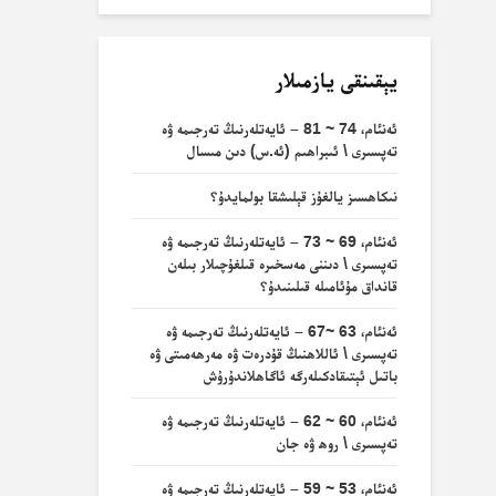
يېقىنقى يازمىلار
ئەنئام، 74 ~ 81 – ئايەتلەرنىڭ تەرجىمە ۋە
تەپسىرى \ ئىبراھىم (ئە.س) دىن مىسال
نىكاھسىز يالغۇز قېلىشقا بولمايدۇ؟
ئەنئام، 69 ~ 73 – ئايەتلەرنىڭ تەرجىمە ۋە
تەپسىرى \ دىننى مەسخىرە قىلغۇچىلار بىلەن
قانداق مۇئامىلە قىلىنىدۇ؟
ئەنئام، 63 ~67 – ئايەتلەرنىڭ تەرجىمە ۋە
تەپسىرى \ ئاللاھنىڭ قۇدرەت ۋە مەرھەمىتى ۋە
باتىل ئېتىقادكىلەرگە ئاگاھلاندۇرۇش
ئەنئام، 60 ~ 62 – ئايەتلەرنىڭ تەرجىمە ۋە
تەپسىرى \ روھ ۋە جان
ئەنئام، 53 ~ 59 – ئايەتلەرنىڭ تەرجىمە ۋە