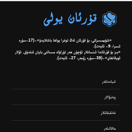
«شۈبھىسىزكى، بۇ قۇرئان ئەڭ توغرا يولغا باشلايدۇ»-(17-سۈرە
ئىسرا، 9- ئايەت).
«بىز بۇ قۇرئاندا ئىنسانلار ئۈچۈن ھەر تۈرلۈك مىسالنى بايان قىلدۇق. ئۇلار
ئويلانغاي»-(39-سۈرە زۇمەر، 27- ئايەت).
ئىبادەتلەر
پەتىۋالار
تەتقىقاتلار
ماقالىلەر