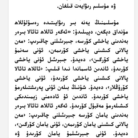
ۋە مۇسلىم رىۋايەت قىلغان.
مۇسلىمنىڭ يەنە بىر رىۋايىتىدە رەسۇلۇللاھ
مۇنداق دېگەن، دېيىلىدۇ: «ئەگەر ئاللاھ تائالا بىرەر
بەندىنى ياخشى كۆرسە، جىبرىئىلنى چاقىرىپ: ‹مەن
پالانى كىشىنى ياخشى كۆرىمەن، ئۇنى سەنمۇ
ياخشى كۆرگىن›، دەيدۇ. جىبرىئىل ئۇنى ياخشى
كۆرىدۇ، ئاندىن ئاسماندا نىدا قىلىپ: ‹ئاللاھ تائالا
پالانى كىشىنى ياخشى كۆرىدۇ، ئۇنى ياخشى
كۆرۈڭلار›، دەيدۇ. شۇنىڭ بىلەن ئۇنى پەرىشتىلەرمۇ
ياخشى كۆرىدۇ. ئاندىن ئۇ ئادەمنى زېمىندىكى
كىشىلەرمۇ مەقبۇل كۆرىدۇ. ئەگەر ئاللاھ تائالا بىرەر
بەندىنى يامان كۆرسە جىبرىئىلنى چاقىرىپ: ‹مەن
پالانى كىشىنى يامان كۆرىمەن، ئۇنى يامان كۆرگىن›،
دەيدۇ. ئۇنى جىبرىئىلمۇ يامان كۆرىدۇ ۋە