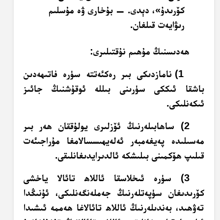
كۆرىدۇ»، دېدى. — بۇخارى ۋە مۇسلىم
رىۋايەت قىلغان.
ھەدىسنىڭ مۇھىم نۇقتىلىرى:
1) نامازدىكى بىر رەكئەتتە سۈرە فاتىھەدىن
باشقا ئىككى سۈرىنى بىللە ئوقۇشنىڭ جائىز
ئىكەنلىكى.
2) ساھابىلەرنىڭ ئۆزلىرى يولۇققان ھەر بىر
مەسىلىدە پەيغەمبەر ئەلەيھىسسالامغا مۇراجىئەت
قىلىپ ھۆكمىنى بىلىشكە ئالدىرايدىغانلىقى.
3) سۈرە ئىخلاسقا ئاللاھ تائالا ياخشى
كۆرىدىغان سۈپەتلەرنىڭ جەملەنگەنلىكى، ئۇنىڭدا
تەۋھىد، بەندىلەرنىڭ ئاللاھ تائالاغا ھەممە ئىشىدا