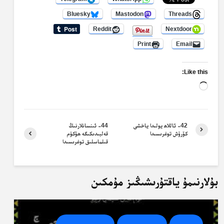
Bluesky
Mastodon
Threads
Reddit
Nextdoor
Print
Email
Like this:
Loading…
42- ئاللاھ يولىدا ياخشى
44- ئىنسانلارنىڭ
كۆرۈش توغرىسىدا
قەلبىدىكىگە ھۆكۈم
قىلماسلىق توغرىسىدا
بۇلارنىمۇ ياقتۇرىشىڭىز مۇمكىن