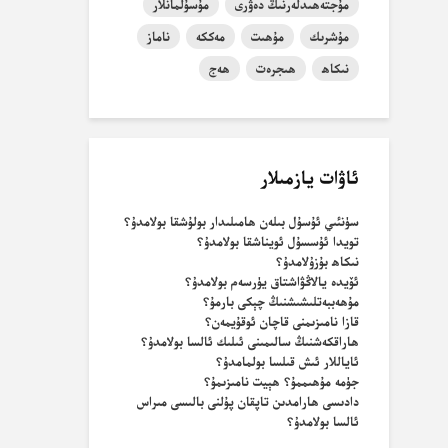
مۇجتەھىدلەرنىڭ دەۋرى
مۇسۇلمانلار
مۇشرىك
مۇھىت
مەككە
ناماز
نىكاھ
ھىجرەت
ھەج
ئاۋات يازمىلار
سۈنئىي ئۇسۇل بىلەن ھامىلىدار بولۇشقا بولامدۇ؟
تويدا ئۇسسۇل ئويناشقا بولامدۇ؟
نىكاھ بۇزۇلامدۇ؟
ئۆيدە يالاڭۋاشتاق يۈرسەم بولامدۇ؟
مۇھەببەتلىشىشنىڭ چېكى بارمۇ؟
قازا نامىزىمنى قاچان ئوقۇيمەن؟
ھاراقكەشنىڭ سالىمىنى ئىلىك ئالسا بولامدۇ؟
ئاياللار ئىش قىلسا بولمامدۇ؟
جۈمە مۇھىممۇ؟ ھېيت نامىزىمۇ؟
دادىسى ھارامدىن تاپقان پۇلنى بالىسى مىراس
ئالسا بولامدۇ؟