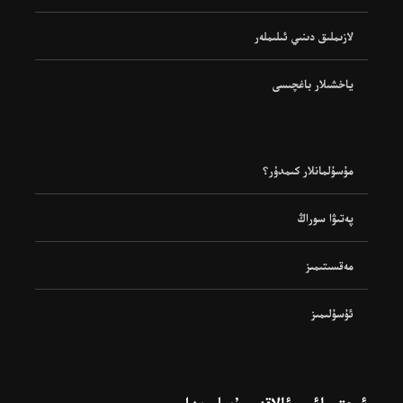
لازىملىق دىنىي ئىلىملەر
ياخشىلار باغچىسى
مۇسۇلمانلار كىمدۇر؟
پەتىۋا سوراڭ
مەقسىتىمىز
ئۇسۇلىمىز