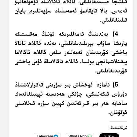
ئىلتىجا قىلىدىغانلىقى، ئاللاھ تائالانىڭ تۇغۇلغانمۇ
ئەمەس، بالا تاپقانمۇ ئەمەسلىك سۈپەتلىرى بايان
قىلىنغانلىقى.
4) بەندىنىڭ ئەمەللىرىگە ئۇنىڭ مەقسىتىگە
يارىشا ساۋاب بېرىلىدىغانلىقى، بەندە ئاللاھ تائالا
ياخشى كۆرىدىغان ئەمەللەر بىلەن ئاللاھ تائالاغا
يېقىنلاشماقچى بولسا، ئاللاھ تائالانىڭ ئۇنى ياخشى
كۆرىدىغانلىقى.
5) نامازدا ئوخشاش بىر سۈرىنى تەكرارلاشنىڭ
دۇرۇس ئىكەنلىكى، چۈنكى ھەدىستە ئېيتىلغاندەك
ساھابە ھەر بىر قىرائەتتىن كېيىن سۈرە ئىخلاسنى
ئوقۇغان.
ئورتاقلىشىڭ:
Telegram
WhatsApp