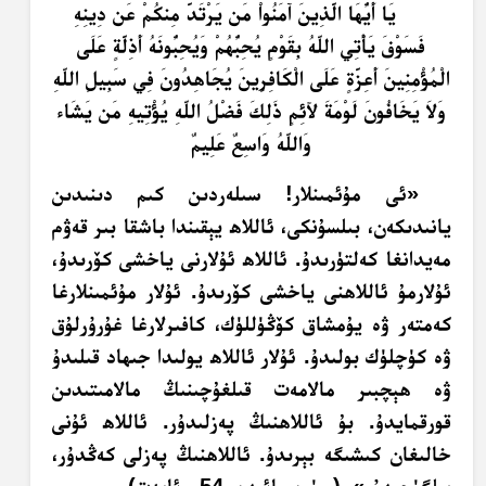
يَا أَيُّهَا الَّذِينَ آمَنُواْ مَن يَرْتَدَّ مِنكُمْ عَن دِينِهِ
فَسَوْفَ يَأْتِي اللّهُ بِقَوْمٍ يُحِبُّهُمْ وَيُحِبُّونَهُ أَذِلَّةٍ عَلَى
الْمُؤْمِنِينَ أَعِزَّةٍ عَلَى الْكَافِرِينَ يُجَاهِدُونَ فِي سَبِيلِ اللّهِ
وَلاَ يَخَافُونَ لَوْمَةَ لآئِمٍ ذَلِكَ فَضْلُ اللّهِ يُؤْتِيهِ مَن يَشَاء
وَاللّهُ وَاسِعٌ عَلِيمٌ
«ئى مۇئمىنلار! سىلەردىن كىم دىنىدىن
يانىدىكەن، بىلسۇنكى، ئاللاھ يېقىندا باشقا بىر قەۋم
مەيدانغا كەلتۈرىدۇ. ئاللاھ ئۇلارنى ياخشى كۆرىدۇ،
ئۇلارمۇ ئاللاھنى ياخشى كۆرىدۇ. ئۇلار مۇئمىنلارغا
كەمتەر ۋە يۇمشاق كۆڭۈللۈك، كافىرلارغا غۇرۇرلۇق
ۋە كۈچلۈك بولىدۇ. ئۇلار ئاللاھ يولىدا جىھاد قىلىدۇ
ۋە ھېچبىر مالامەت قىلغۇچىنىڭ مالامىتىدىن
قورقمايدۇ. بۇ ئاللاھنىڭ پەزلىدۇر. ئاللاھ ئۇنى
خالىغان كىشىگە بېرىدۇ. ئاللاھنىڭ پەزلى كەڭدۇر،