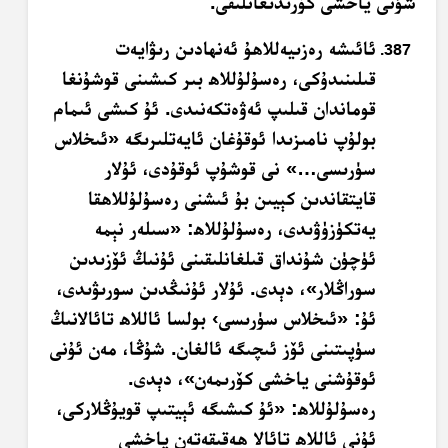
شۇنى ياخشى كۆرىدىغانلىقى.
ئائىشە رەزىيەللاھۇ ئەنھادىن رىۋايەت
قىلىنىدۇكى، رەسۇلۇللاھ بىر كىشىنى قوشۇنغا
قوماندان قىلىپ ئەۋەتكەنىدى. ئۇ كىشى ئىمام
بولۇپ نامىزىدا ئوقۇغان ئايەتلىرىگە «ئىخلاس
سۈرىسى…» نى قوشۇپ ئوقۇدى، ئۇلار
قايتقاندىن كېيىن بۇ ئىشنى رەسۇلۇللاھقا
يەتكۈزۈۋىدى، رەسۇلۇللاھ: «سىلەر نېمە
ئۈچۈن شۇنداق قىلغانلىقىنى ئۇنىڭ ئۆزىدىن
سوراڭلار»، دېدى. ئۇلار ئۇنىڭدىن سورىۋىدى،
ئۇ: «ئىخلاس سۈرىسى› بولسا ئاللاھ تائالانىڭ
سۈپىتىنى ئۆز ئىچىگە ئالغان. شۇڭا، مەن ئۇنى
ئوقۇشنى ياخشى كۆرىمەن»، دېدى.
رەسۇلۇللاھ: «ئۇ كىشىگە ئېيتىپ قويۇڭلاركى،
ئۇنى ئاللاھ تائالا ھەقىقەتەن ياخشى