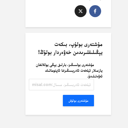
مۇشتەرى بولۇپ، بىكەت
يېڭىلىقلىرىدىن خەۋەردار بولۇڭ!
مۇشتەرى بولسىڭىز، بارلىق يېڭى يوللانغان
يازمىلار ئېلخەت ئادرېسىڭىزغا ئاپتوماتىك
ئەۋەتىلىدۇ.
ئېلخەت
ئادرېسىڭىز.
مىسال:
misal@misal.com
مۇشتەرى بولۇش