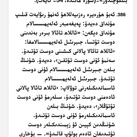
بىلگۈچىدۇر»-(سۈرە مائىدە، 54- ئايەت).
ئەبۇ ھۇرەيرە رەزىيەللاھۇ ئەنھۇ رىۋايەت قىلىپ
مۇنداق دەيدۇ: پەيغەمبەر ئەلەيھىسسالام
مۇنداق دېگەن: «ئاللاھ تائالا بىرەر بەندىنى
دوست تۇتسا، جىبرىئىل ئەلەيھىسسالامغا:
‹ئاللاھ تائالا پالانى كىشىنى دوست تۇتىدۇ.
سەنمۇ ئۇنى دوست تۇتقىن›، دەيدۇ. شۇنىڭ
بىلەن جىبرىئىل ئەلەيھىسسالام ئۇنى دوست
تۇتىدۇ. جىبرىئىل ئەلەيھىسسالام
ئاسماندىكىلەرنى توۋلاپ: ‹ئاللاھ تائالا پالانى
ئادەمنى دوست تۇتىدۇ، سىلەرمۇ ئۇنى دوست
تۇتۇڭلار›، دەيدۇ. شۇنىڭ بىلەن
ئاسماندىكىلەرمۇ ئۇنى دوست تۇتىدۇ.
شۇنىڭدىن كېيىن ئۇ زېمىندىكىلەر دوست
تۇتىدىغان ئادەم بولۇپ قالىدۇ». — بۇخارى