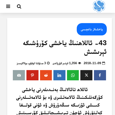
ياخشىلار باغچىسى
43- ئاللاھنىڭ ياخشى كۆرۈشىگە
ئېرىشىش
2018-11-09
1,356 قېتىم كۆرۈلدى
3 مىنۇتتا ئوقۇپ بولالايسىز
ئاللاھ تائالانىڭ بەنــدىلەرنى ياخشى
كۆرگەنلىكىنىڭ ئالامەتـلىرى ۋە بۇ ئالامەتـــلەرنى
كىـــشى ئۆزىــگە سىڭدۈرۈش ۋە ئۇنى قولـــغا
كەلـتۈرۈش ئۈچۈن تىرىـشـــچانــلىق كۆرســىتىش