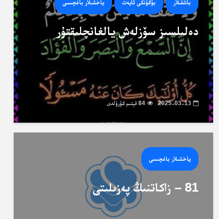
باشقىلار
بۈگۈنكى ئايەت
ياخشىلار باغچىسى
دەلىلسىز سۆزلەش يالغانچلىقتۇر
2025-03-13
84 قېتىم كۆرۈلدى
ياخشىلار باغچىسى
81 – زاكاتنىڭ پەزىلىتى