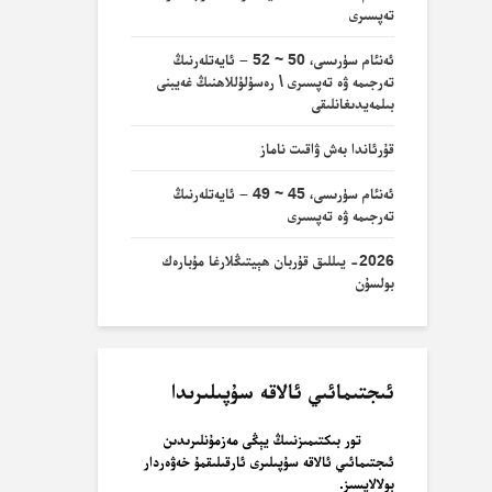
تەپسىرى
ئەنئام سۈرىسى، 50 ~ 52 – ئايەتلەرنىڭ
تەرجىمە ۋە تەپسىرى \ رەسۇلۇللاھنىڭ غەيبنى
بىلمەيدىغانلىقى
قۇرئاندا بەش ۋاقىت ناماز
ئەنئام سۈرىسى، 45 ~ 49 – ئايەتلەرنىڭ
تەرجىمە ۋە تەپسىرى
2026- يىللىق قۇربان ھېيتىڭلارغا مۇبارەك
بولسۇن
ئىجتىمائىي ئالاقە سۇپىلىرىدا
تور بىكتىمىزنىىڭ يېڭى مەزمۇنلىرىدىن
ئىجتىمائىي ئالاقە سۇپىلىرى ئارقىلىقمۇ خەۋەردار
بولالايسىز.