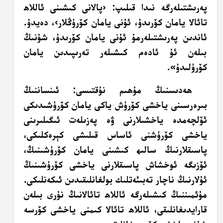
پەرىشتىلەرگە نىدا قىلىپ: ‹پالانى كىشىنى ئاللاھ
تائالا يامان كۆرىدۇ، ئۇنى يامان كۆرۈڭلار›، دەيدۇ.
ئاندىن پەرىشتىلەرمۇ ئۇنى يامان كۆرىدۇ، شۇنىڭ
بىلەن ئۇ ئادەم كىشىلەر تەرىپىدىن يامان
كۆرۈلىدۇ».
ھەدىسنىڭ مۇھىم نۇقتىسى: ئىنساننىڭ
بىرەرسىنى ياخشى كۆرۈش ياكى يامان كۆرۈشىدىكى
ئۆلچەمدە ياخشىلارنى ۋە پەزىلەت ئىگىلىرىنى
ياخشى كۆرۈشنى ئاساس قىلىشى كېرەكلىكى،
پاسىقلارنىڭ سالىھ كىشىنى يامان كۆرۈشىنىڭ،
ئۆزىگە ئوخشاش پاسىقلارنى ياخشى كۆرۈشىنىڭ
ئۇلارنىڭ ناچار تەبىئەتلىك بولغانلىقىدىن ئىكەنلىكى.
مۇئمىننىڭ كىشىلەرگە ئاللاھ تائالانىڭ نۇرى بىلەن
قارايدىغانلىقى، ئاللاھ تائالا كىمنى ياخشى كۆرسە