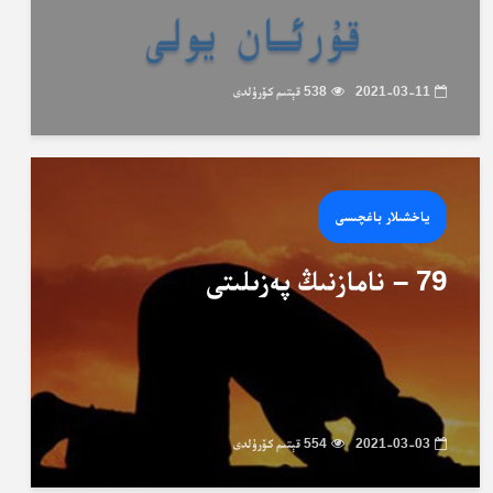
2021-03-11
538 قېتىم كۆرۈلدى
ياخشىلار باغچىسى
79 – نامازنىڭ پەزىلىتى
2021-03-03
554 قېتىم كۆرۈلدى