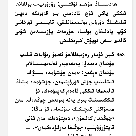
ھەدىسنىڭ مۇھىم نۇقتىسى: زۆرۈرىيەت بولغاندا
ئىككى ياكى ئۈچ ئادەمنى بىر قەبرىگە دەپىن
قىلىشنىڭ دۇرۇس بولىدىغانلىقى، قايسىسى قۇرئاننى
كۆپ يادلىغان بولسا، ھۆرمەت يۈزىسىدىن شۇنى
ئالدى بىلەن قويۇش كېرەكلىكى.
ئىبن ئۇمەر رەزىيەللاھۇ ئەنھۇ رىۋايەت قىلىپ
مۇنداق دەيدۇ: پەيغەمبەر ئەلەيھىسسالام
مۇنداق دېگەن: «مەن چۈشۈمدە مىسۋاك
ئىشلىتىپ چۈش كۆرۈپتىمەن، چۈشۈمدە مېنىڭ
ئالدىمغا ئىككى ئادەم كەپتۇدەك، ئۇ
ئىككىسىنىڭ بىرى يەنە بىرىدىن چوڭدەك، مەن
مىسۋاكنى كىچىكىگە سۇنسام، ئۇ ماڭا:
‹چوڭدىن كەلسۇن›، دەپتۇدەك، مەن ئۇنى
قايتۇرۇۋېلىپ، چوڭىغا بەرگۈدەكمەن». —