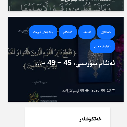
ئەخلاق
ئەقىدە
ئەھكام
بۈگۈنكى ئايەت
نۇرلۇق بايان
ئەنئام سۈرىسى، 45 ~ 49 –...
2026-06-13
68 قېتىم كۆرۈلدى
خەتكۈشلەر