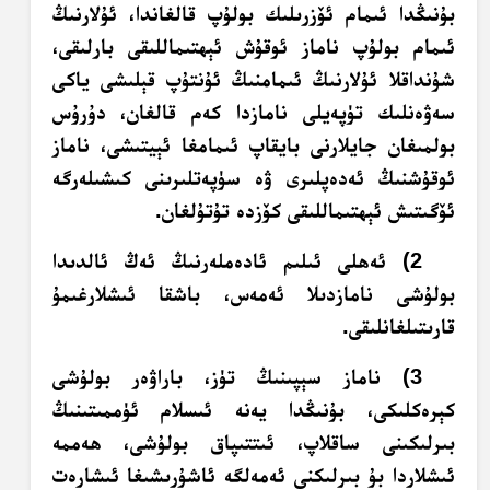
بۇنىڭدا ئىمام ئۆزرىلىك بولۇپ قالغاندا، ئۇلارنىڭ
ئىمام بولۇپ ناماز ئوقۇش ئېھتىماللىقى بارلىقى،
شۇنداقلا ئۇلارنىڭ ئىمامنىڭ ئۇنتۇپ قېلىشى ياكى
سەۋەنلىك تۈپەيلى نامازدا كەم قالغان، دۇرۇس
بولمىغان جايلارنى بايقاپ ئىمامغا ئېيتىشى، ناماز
ئوقۇشنىڭ ئەدەپلىرى ۋە سۈپەتلىرىنى كىشىلەرگە
ئۆگىتىش ئېھتىماللىقى كۆزدە تۇتۇلغان.
2) ئەھلى ئىلىم ئادەملەرنىڭ ئەڭ ئالدىدا
بولۇشى نامازدىلا ئەمەس، باشقا ئىشلارغىمۇ
قارىتىلغانلىقى.
3) ناماز سېپىنىڭ تۈز، باراۋەر بولۇشى
كېرەكلىكى، بۇنىڭدا يەنە ئىسلام ئۈممىتىنىڭ
بىرلىكىنى ساقلاپ، ئىتتىپاق بولۇشى، ھەممە
ئىشلاردا بۇ بىرلىكنى ئەمەلگە ئاشۇرىشىغا ئىشارەت