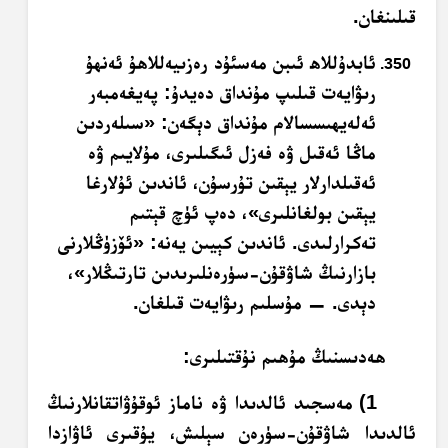
قىلىنغان.
ئابدۇللاھ ئىبن مەسئۇد رەزىيەللاھۇ ئەنھۇ
رىۋايەت قىلىپ مۇنداق دەيدۇ: پەيغەمبەر
ئەلەيھىسسالام مۇنداق دېگەن: «سىلەردىن
ماڭا ئەقىل ۋە فەزل ئىگىلىرى، مۇلايىم ۋە
ئەقىلدارلار يېقىن تۇرسۇن، ئاندىن ئۇلارغا
يېقىن بولغانلىرى»، دەپ ئۈچ قېتىم
تەكرارلىدى. ئاندىن كېيىن يەنە: «ئۆزۈڭلارنى
بازارنىڭ شاۋقۇن-سۈرەنلىرىدىن تارتىڭلار»،
دېدى. — مۇسلىم رىۋايەت قىلغان.
ھەدىسنىڭ مۇھىم نۇقتىلىرى:
1) مەسجىد ئالدىدا ۋە ناماز ئوقۇۋاتقانلارنىڭ
ئالدىدا شاۋقۇن-سۈرەن سېلىش، يۇقىرى ئاۋازدا