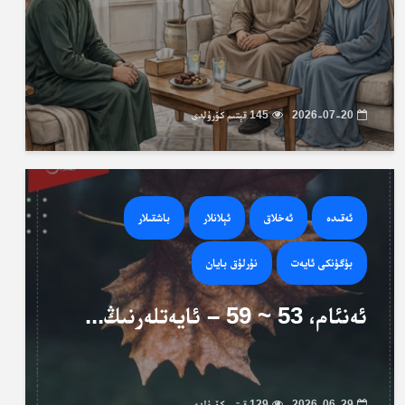
2026-07-20
145 قېتىم كۆرۈلدى
ئەقىدە
ئەخلاق
ئېلانلار
باشقىلار
بۈگۈنكى ئايەت
نۇرلۇق بايان
ئەنئام، 53 ~ 59 – ئايەتلەرنىڭ...
2026-06-29
129 قېتىم كۆرۈلدى