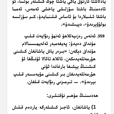
يادلاشتا ئارتۇق ياكى ياشتا چوڭ كىشىلەر بولسا، ئۇ
ئادەمنىڭ باشتا سۆزلىشى ياخشى ئەمەس، ئەمما
باشقا ئىلىملاردا بۇ ئاساس قىلىنمايدۇ، كىم سۆزلىسە
بولۇۋېرىدۇ›، دېيىشىدۇ».
ئەنەس رەزىيەللاھۇ ئەنھۇ رىۋايەت قىلىپ
مۇنداق دەيدۇ: پەيغەمبەر ئەلەيھىسسالام
مۇنداق دېگەن: «بىرەر ياش ياشانغان كىشىنى
ھۆرمەتلەيدىكەن، ئاللاھ تائالا ئۇنىڭغا ئۇ
كىشىنىڭ يېشىغا بارغاندا ئۇنى
ھۆرمەتلەيدىغان بىر كىشىنى مۇيەسسەر قىلىپ
بېرىدۇ». — تىرمىزىي رىۋايەت قىلغان.
ھەدىسنىڭ مۇھىم نۇقتىلىرى:
1) ياشانغان، ئاجىز كىشىلەرگە ياردەم قىلىش