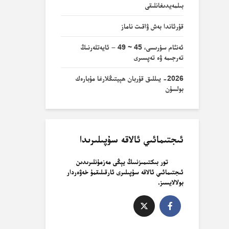
بىلمەيدىغانلىقى
قۇرئاندا بەش ۋاقىت ناماز
ئەنئام سۈرىسى، 45 ~ 49 – ئايەتلەرنىڭ
تەرجىمە ۋە تەپسىرى
2026- يىللىق قۇربان ھېيتىڭلارغا مۇبارەك
بولسۇن
ئىجتىمائىي ئالاقە سۇپىلىرىدا
تور بىكتىمىزنىىڭ يېڭى مەزمۇنلىرىدىن
ئىجتىمائىي ئالاقە سۇپىلىرى ئارقىلىقمۇ خەۋەردار
بولالايسىز.