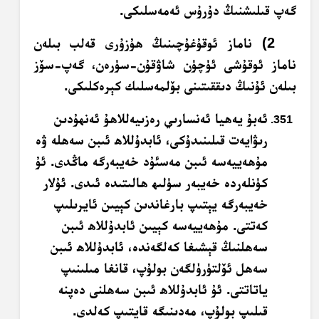
گەپ قىلىشنىڭ دۇرۇس ئەمەسلىكى.
2) ناماز ئوقۇغۇچىنىڭ ھۇزۇرى قەلب بىلەن
ناماز ئوقۇشى ئۈچۈن شاۋقۇن-سۈرەن، گەپ-سۆز
بىلەن ئۇنىڭ دىققىتىنى بۆلمەسلىك كېرەكلىكى.
ئەبۇ يەھيا ئەنسارىي رەزىيەللاھۇ ئەنھۇدىن
رىۋايەت قىلىنىدۇكى، ئابدۇللاھ ئىبن سەھلە ۋە
مۇھەييەسە ئىبن مەسئۇد خەيبەرگە ماڭدى. ئۇ
كۈنلەردە خەيبەر سۈلىھ ھالىتىدە ئىدى. ئۇلار
خەيبەرگە يېتىپ بارغاندىن كېيىن ئايرىلىپ
كەتتى. مۇھەييەسە كېيىن ئابدۇللاھ ئىبن
سەھلنىڭ قېشىغا كەلگەندە، ئابدۇللاھ ئىبن
سەھل ئۆلتۈرۈلگەن بولۇپ، قانغا مىلىنىپ
ياتاتتى. ئۇ ئابدۇللاھ ئىبن سەھلنى دەپنە
قىلىپ بولۇپ، مەدىنىگە قايتىپ كەلدى.