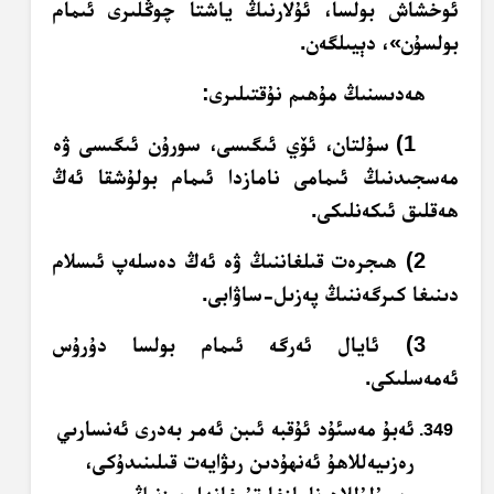
ئوخشاش بولسا، ئۇلارنىڭ ياشتا چوڭلىرى ئىمام
بولسۇن»، دېيىلگەن.
ھەدىسنىڭ مۇھىم نۇقتىلىرى:
1) سۇلتان، ئۆي ئىگىسى، سورۇن ئىگىسى ۋە
مەسجىدنىڭ ئىمامى نامازدا ئىمام بولۇشقا ئەڭ
ھەقلىق ئىكەنلىكى.
2) ھىجرەت قىلغاننىڭ ۋە ئەڭ دەسلەپ ئىسلام
دىنىغا كىرگەننىڭ پەزىل-ساۋابى.
3) ئايال ئەرگە ئىمام بولسا دۇرۇس
ئەمەسلىكى.
ئەبۇ مەسئۇد ئۇقبە ئىبن ئەمر بەدرى ئەنسارىي
رەزىيەللاھۇ ئەنھۇدىن رىۋايەت قىلىنىدۇكى،