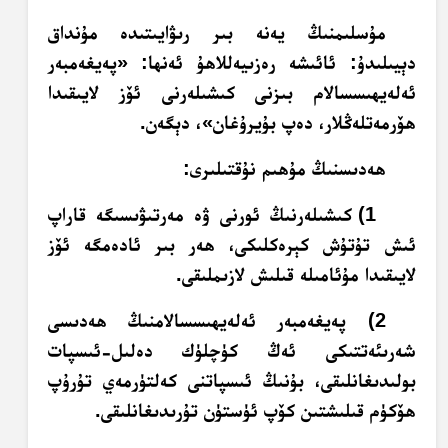
مۇسلىمنىڭ يەنە بىر رىۋايىتىدە مۇنداق
دېيىلىدۇ: ئائىشە رەزىيەللاھۇ ئەنھا: «پەيغەمبەر
ئەلەيھىسسالام بىزنى كىشىلەرنى ئۆز لايىقىدا
ھۆرمەتلەڭلار، دەپ بۇيرۇغان»، دېگەن.
ھەدىسنىڭ مۇھىم نۇقتىلىرى:
1) كىشىلەرنىڭ ئورنى ۋە مەرتىۋىسىگە قاراپ
ئىش تۇتۇش كېرەكلىكى، ھەر بىر ئادەمگە ئۆز
لايىقىدا مۇئامىلە قىلىش لازىملىقى.
2) پەيغەمبەر ئەلەيھىسسالامنىڭ ھەدىسى
شەرىئەتتىكى ئەڭ كۈچلۈك دەلىل-ئىسپات
بولىدىغانلىقى، بۇنىڭ ئىسپاتنى كەلتۈرمەي تۇرۇپ
ھۆكۈم قىلىشتىن كۆپ ئۈستۈن تۇرىدىغانلىقى.