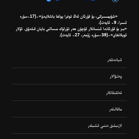
«شۈبھىسىزكى، بۇ قۇرئان ئەڭ توغرا يولغا باشلايدۇ»-(17-سۈرە
ئىسرا، 9- ئايەت).
«بىز بۇ قۇرئاندا ئىنسانلار ئۈچۈن ھەر تۈرلۈك مىسالنى بايان قىلدۇق. ئۇلار
ئويلانغاي»-(39-سۈرە زۇمەر، 27- ئايەت).
ئىبادەتلەر
پەتىۋالار
تەتقىقاتلار
ماقالىلەر
لازىملىق دىنىي ئىلىملەر