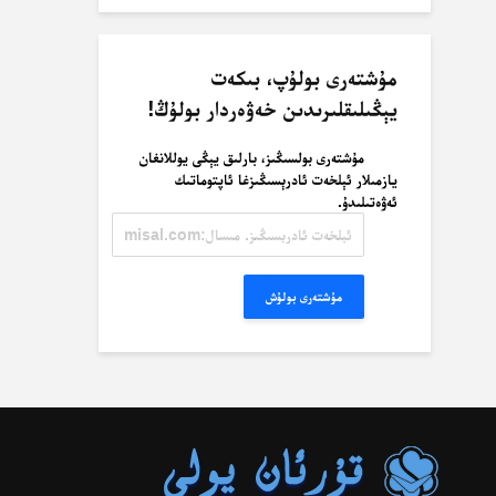
مۇشتەرى بولۇپ، بىكەت
يېڭىلىقلىرىدىن خەۋەردار بولۇڭ!
مۇشتەرى بولسىڭىز، بارلىق يېڭى يوللانغان
يازمىلار ئېلخەت ئادرېسىڭىزغا ئاپتوماتىك
ئەۋەتىلىدۇ.
ئېلخەت
ئادرېسىڭىز.
مىسال:
misal@misal.com
مۇشتەرى بولۇش