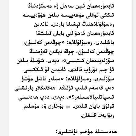
ئابدۇرەھمان ئىبن سەھل ۋە مەسئۇدنىڭ
ئىككى ئوغلى مۇھەييىسە بىلەن ھۇۋەييىسە
رەسۇلۇللاھنىڭ قېشىغا باردى. ئاندىن
ئابدۇرەھمان ئەھۋالنى بايان قىلىشقا
باشلىدى. رەسۇلۇللاھ: «چوڭدىن كەلسۇن،
چوڭدىن كەلسۇن، چوڭ دېگەن قەۋمنىڭ
سۆزلەيدىغان كىشىسى»، دېدى. شۇنىڭ بىلەن
ئۇ جىم تۇرۇپ قالدى. ئاندىن ئۇ ئىككىسى
سۆزلىدى. رەسۇلۇللاھ: «سىلەر قاتىل مۇشۇ
دەپ قەسەم قىلىپ ئۇنىڭدا ھەققىڭلار بارلىقىنى
ئىسپاتلىيالامسىلەر؟»، دېدى، دەپ ھەدىسنى
تولۇق بايان قىلدى. — بۇخارى ۋە مۇسلىم
رىۋايەت قىلغان.
ھەدىسنىڭ مۇھىم نۇقتىلىرى: