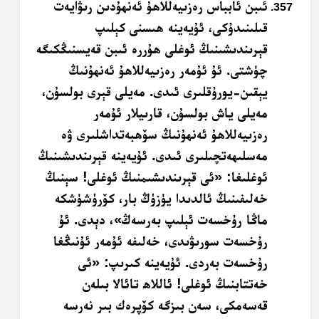
ئىبن ئابباس رەزىيەللاھۇ ئەنھۇدىن رىۋايەت
قىلىنىدۇكى، ئۇيەينە ھىسنى كېلىپ
قېرىندىشىنىڭ ئوغلى ھۇررە ئىبن قەيسنىڭكىگە
چۈشتى. ئۇ ئۇمەر رەزىيەللاھۇ ئەنھۇنىڭ
يېقىن-يورۇقلىرى ئىدى. مەيلى قېرى بولسۇن،
مەيلى ياش بولسۇن، قارىيلار ئۇمەر
رەزىيەللاھۇ ئەنھۇنىڭ سۆھبەتداشلىرى ۋە
مەسلىھەتچىلىرى ئىدى. ئۇيەينە قېرىندىشىنىڭ
ئوغلىغا: «ئى قېرىندىشىمنىڭ ئوغلى! سېنىڭ
خەلىفىنىڭ ئالدىدا يۈزۈڭ بار، كۆرۈشۈشكە
ماڭا رۇخسەت ئېلىپ بەرسەڭ»، دېدى. ئۇ
رۇخسەت سورىۋىدى، خەلىفە ئۇمەر ئۇنىڭغا
رۇخسەت بەردى. ئۇيەينە كىرىپ: «ئى
خەتتابنىڭ ئوغلى! ئاللاھ تائالا بىلەن
قەسەمكى، سەن بىزگە كۆپرەك بىر نەرسە