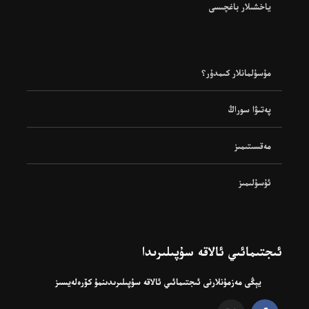
ياخشىلار باغچىسى
مۇسۇلمانلار كىمدۇر؟
پەتىۋا سوراڭ
مەقسىتىمىز
ئۇسۇلىمىز
ئىجتىمائىي ئالاقە سۇپىلىرىدا
يېڭى مەزمۇنلارنى ئىجتىمائىي ئالاقە سۇپىلىرىدىنمۇ كۆرەلەيسىز