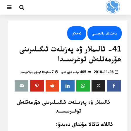
ياخشىلار باغچىسى
ئەخلاق
41- ئالىملار ۋە پەزىلەت ئىگىلىرىنى
ھۆرمەتلەش توغرىسىدا
2018-11-06
405 قېتىم كۆرۈلدى
7 مىنۇتتا ئوقۇپ بولالايسىز
ئالىملار ۋە پەزىــلەت ئىگىــلىرىنى ھۆرمەتلەش
توغــرىسىـــدا
ئاللاھ تائالا مۇنداق دەيدۇ: