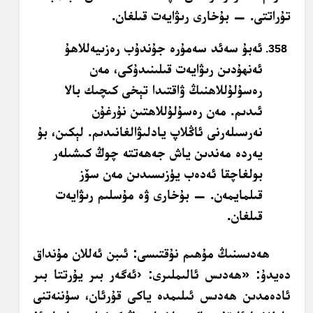
تۇراتتى. — بۇخارى رىۋايەت قىلغان.
ئەبۇ سەئد سەمۇرە جۇندۇب رەزىيەللاھۇ
ئەنھۇدىن رىۋايەت قىلىنىدۇكى، مەن
رەسۇلۇللاھنىڭ ۋاقتىدا تېخى كىچىك بالا
ئىدىم. مەن رەسۇلۇللاھتىن نۇرغۇن
نەرسىلەرنى ئاڭلاپ يادلىۋالغانىدىم. لېكىن، بۇ
يەردە مەندىن ياش جەھەتتە چوڭ كىشىلەر
بولغاچقا ئەدەب يۈزىسىدىن مەن سۆز
قىلمايمەن. — بۇخارى ۋە مۇسلىم رىۋايەت
قىلغان.
ھەدىسنىڭ مۇھىم نۇقتىسى: ئىبن ئەللان مۇنداق
دەيدۇ: «ھەدىس ئالىملىرى: ‹ئەگەر بىر يۇرتتا بىر
ئادەمدىن ھەدىس ئىلىمدە ياكى قۇرئان، سۈننەتنى