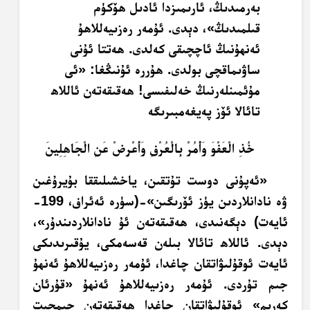
بەرمىدىڭ، ئارىمىزدا ئادىل ھۆكۈم
قىلمىدىڭ»، دېدى. ئۇمەر رەزىيەللاھۇ
ئەنھۇنىڭ ئاچچىقى كەلدى. ھەتتا ئۇنى
ساۋىماقچى بولدى. ھۇررە ئۇنىڭغا: «ئى
مۇئمىنلەرنىڭ خەلىفىسى! ھەقىقەتەن ئاللاھ
تائالا ئۆز پەيغەمبىرىگە
خُذِ الْعَفْوَ وَأْمُرْ بِالْعُرْفِ وَأَعْرِضْ عَنِ الْجَاهِلِينَ
«ئەپۇنى دوست تۇتقىن، ياخشىلىققا بۇيرۇغىن
ۋە نادانلاردىن يۈز ئۆرىگىن»-(سۈرە ئەئراف، 199-
ئايەت) دېگەنىدى، ھەقىقەتەن ئۇ نادانلاردىندۇر»،
دېدى. ئاللاھ تائالا بىلەن قەسەمكى، يۇقىرىدىكى
ئايەت ئوقۇلىۋاتقان چاغدا، ئۇمەر رەزىيەللاھۇ ئەنھۇ
جىم تۇردى. ئۇمەر رەزىيەللاھۇ ئەنھۇ «قۇرئان
كەرىم» ئوقۇلىۋاتقان چاغدا ھەقىقەتەن جىمجىت