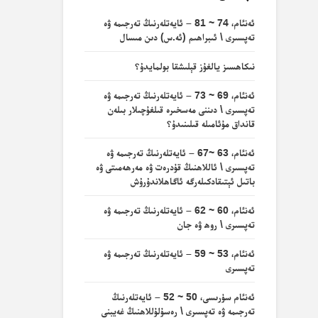
ئەنئام، 74 ~ 81 – ئايەتلەرنىڭ تەرجىمە ۋە
تەپسىرى \ ئىبراھىم (ئە.س) دىن مىسال
نىكاھسىز يالغۇز قېلىشقا بولمايدۇ؟
ئەنئام، 69 ~ 73 – ئايەتلەرنىڭ تەرجىمە ۋە
تەپسىرى \ دىننى مەسخىرە قىلغۇچىلار بىلەن
قانداق مۇئامىلە قىلىنىدۇ؟
ئەنئام، 63 ~67 – ئايەتلەرنىڭ تەرجىمە ۋە
تەپسىرى \ ئاللاھنىڭ قۇدرەت ۋە مەرھەمىتى ۋە
باتىل ئېتىقادكىلەرگە ئاگاھلاندۇرۇش
ئەنئام، 60 ~ 62 – ئايەتلەرنىڭ تەرجىمە ۋە
تەپسىرى \ روھ ۋە جان
ئەنئام، 53 ~ 59 – ئايەتلەرنىڭ تەرجىمە ۋە
تەپسىرى
ئەنئام سۈرىسى، 50 ~ 52 – ئايەتلەرنىڭ
تەرجىمە ۋە تەپسىرى \ رەسۇلۇللاھنىڭ غەيبنى