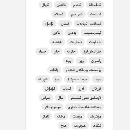
ئاتا-ئانا
ئادەم
ئالتۇن
ئايال
ئىبادەت
ئىبراھىم
ئىسلام
ئىسلامدا ئىبادەت
ئىمان
ئۆسۈم
ئېلىم-سېتىم
بەدەن
تالاق
تاھارەت
تىجارەت
تەۋھىد
جازانىخورلۇق
جازانە
جان
جىھاد
رامىزان
روزا
روھ
رۇخسەت بېرىلگەن ئىشلار
زاكات
سودا
سودا - سېتىق
سۇ
شېرىك
قۇرئان
قەرز
كىتاب
كۈمۈش
لازىملىق دىنى ئىلىملەر
مال
مىراس
مۇجتەھىدلەرنىڭ دەۋرى
مۇسۇلمانلار
مۇشرىك
مۇھىت
مەككە
ناماز
نىكاھ
ھىجرەت
ھەج