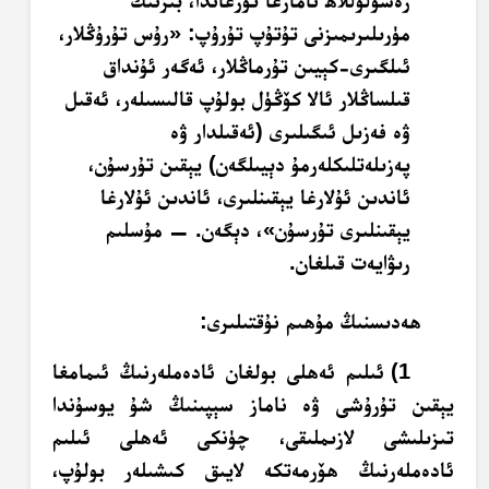
رەسۇلۇللاھ نامازغا تۇرغاندا، بىزنىڭ
مۈرىلىرىمىزنى تۇتۇپ تۇرۇپ: «رۇس تۇرۇڭلار،
ئىلگىرى-كېيىن تۇرماڭلار، ئەگەر ئۇنداق
قىلساڭلار ئالا كۆڭۈل بولۇپ قالىسىلەر، ئەقىل
ۋە فەزىل ئىگىلىرى (ئەقىلدار ۋە
پەزىلەتلىكلەرمۇ دېيىلگەن) يېقىن تۇرسۇن،
ئاندىن ئۇلارغا يېقىنلىرى، ئاندىن ئۇلارغا
يېقىنلىرى تۇرسۇن»، دېگەن. — مۇسلىم
رىۋايەت قىلغان.
ھەدىسنىڭ مۇھىم نۇقتىلىرى:
1) ئىلىم ئەھلى بولغان ئادەملەرنىڭ ئىمامغا
يېقىن تۇرۇشى ۋە ناماز سېپىنىڭ شۇ يوسۇندا
تىزىلىشى لازىملىقى، چۈنكى ئەھلى ئىلىم
ئادەملەرنىڭ ھۆرمەتكە لايىق كىشىلەر بولۇپ،