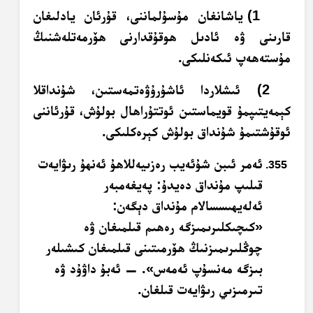
1) ياشانغان مۇسۇلماننى، قۇرئان يادلىغان
قارىنى ۋە ئادىل ھوقۇقدارنى ھۆرمەتلەشنىڭ
مۇستەھەپ ئىكەنلىكى.
2) ئىشلاردا ئاشۇرۇۋەتمەستىن، شۇنداقلا
كېمەيتىپمۇ قويماستىن ئوتتۇراھال بولۇش، قۇرئاننى
ئوقۇشتىمۇ شۇنداق بولۇش كېرەكلىكى.
ئەمر ئىبن شۇئەيب رەزىيەللاھۇ ئەنھۇ رىۋايەت
قىلىپ مۇنداق دەيدۇ: پەيغەمبەر
ئەلەيھىسسالام مۇنداق دېگەن:
«كىچىكلىرىمىزگە رەھىم قىلمىغان ۋە
چوڭلىرىمىزنىڭ ھۆرمىتىنى قىلمىغان كىشىلەر
بىزگە مەنسۇپ ئەمەس». — ئەبۇ داۋۇد ۋە
تىرمىزىي رىۋايەت قىلغان.