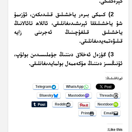
كېرەكلىكى.
2) كىمكى بىرەر ياخشىلىق قىلىدىكەن، ئۆزىمۇ
شۇ ياخشىلىققا ئېرىشىدىغانلىقى، ئاللاھ تائالانىڭ
ياخشىلىق قىلغۇچىنىڭ ئەجرىنى زايە
قىلىۋەتمەيدىغانلىقى.
3) گۈزەل ئەخلاق دىننىڭ جۈملىسىدىن بولۇپ،
ئۇنىڭسىز دىننىڭ مۇكەممەل بولمايدىغانلىقى.
ئورتاقلىشىڭ:
Telegram
WhatsApp
Bluesky
Mastodon
Threads
Reddit
Nextdoor
Print
Email
Like this: