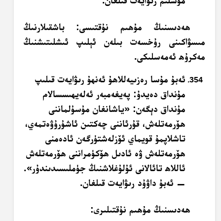
مۇسلىم رىۋايەت قىلغان.
ھەدىسنىڭ مۇھىم نۇقتىسى: باشقىلارنىڭ
مىسۋاكىنى رۇخسەت بىلەن ئېلىپ ئىشلىتىشنىڭ
مەكرۇھ ئەمەسلىكى.
ئەبۇ مۇسا رەزىيەللاھۇ ئەنھۇ رىۋايەت قىلىپ
مۇنداق دەيدۇ: پەيغەمبەر ئەلەيھىسسالام
مۇنداق دېگەن: «ياشانغان مۇسۇلماننى
ھۆرمەتلەش، قۇرئاننى چەكتىن ئاشۇرۇۋەتمەي،
تاشلاپمۇ قويماي ئۆزلەشتۈرگەن ئادەمنى
ھۆرمەتلەش ۋە ئادىل ھۆكۈمراننى ھۆرمەتلەش
ئاللاھ تائالانى ئۇلۇغلاشنىڭ جۈملىسىدىندۇر».
— ئەبۇ داۋۇد رىۋايەت قىلغان.
ھەدىسنىڭ مۇھىم نۇقتىلىرى: