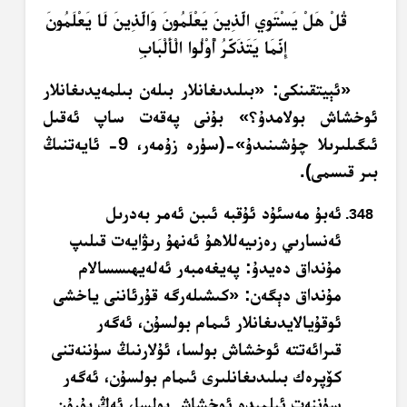
قُلْ هَلْ يَسْتَوِي الَّذِينَ يَعْلَمُونَ وَالَّذِينَ لَا يَعْلَمُونَ
إِنَّمَا يَتَذَكَّرُ أُوْلُوا الْأَلْبَابِ
«ئېيتقىنكى: «بىلىدىغانلار بىلەن بىلمەيدىغانلار
ئوخشاش بولامدۇ؟» بۇنى پەقەت ساپ ئەقىل
ئىگىلىرىلا چۈشىنىدۇ»-(سۈرە زۇمەر، 9- ئايەتنىڭ
بىر قىسمى).
ئەبۇ مەسئۇد ئۇقبە ئىبن ئەمر بەدرىل
ئەنسارىي رەزىيەللاھۇ ئەنھۇ رىۋايەت قىلىپ
مۇنداق دەيدۇ: پەيغەمبەر ئەلەيھىسسالام
مۇنداق دېگەن: «كىشىلەرگە قۇرئاننى ياخشى
ئوقۇيالايدىغانلار ئىمام بولسۇن، ئەگەر
قىرائەتتە ئوخشاش بولسا، ئۇلارنىڭ سۈننەتنى
كۆپرەك بىلىدىغانلىرى ئىمام بولسۇن، ئەگەر
سۈننەت ئىلمىدە ئوخشاش بولسا، ئەڭ بۇرۇن