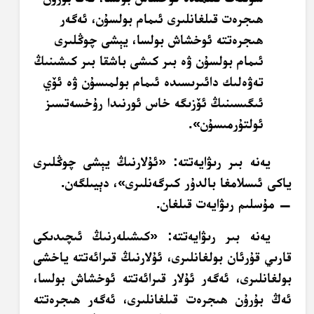
ھىجرەت قىلغانلىرى ئىمام بولسۇن، ئەگەر
ھىجرەتتە ئوخشاش بولسا، يېشى چوڭلىرى
ئىمام بولسۇن ۋە بىر كىشى باشقا بىر كىشىنىڭ
تەۋەلىك دائىرىسىدە ئىمام بولمىسۇن ۋە ئۆي
ئىگىسىنىڭ ئۆزىگە خاس ئورنىدا رۇخسەتسىز
ئولتۇرمىسۇن».
يەنە بىر رىۋايەتتە: «ئۇلارنىڭ يېشى چوڭلىرى
ياكى ئىسلامغا بالدۇر كىرگەنلىرى»، دېيىلگەن.
— مۇسلىم رىۋايەت قىلغان.
يەنە بىر رىۋايەتتە: «كىشىلەرنىڭ ئىچىدىكى
قارىي قۇرئان بولغانلىرى، ئۇلارنىڭ قىرائەتتە ياخشى
بولغانلىرى، ئەگەر ئۇلار قىرائەتتە ئوخشاش بولسا،
ئەڭ بۇرۇن ھىجرەت قىلغانلىرى، ئەگەر ھىجرەتتە