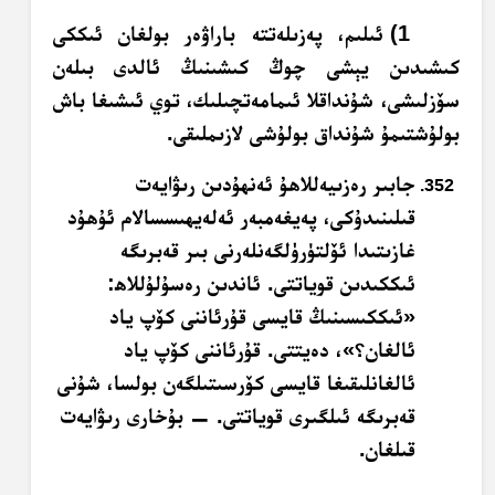
1) ئىلىم، پەزىلەتتە باراۋەر بولغان ئىككى
كىشىدىن يېشى چوڭ كىشىنىڭ ئالدى بىلەن
سۆزلىشى، شۇنداقلا ئىمامەتچىلىك، توي ئىشىغا باش
بولۇشتىمۇ شۇنداق بولۇشى لازىملىقى.
جابىر رەزىيەللاھۇ ئەنھۇدىن رىۋايەت
قىلىنىدۇكى، پەيغەمبەر ئەلەيھىسسالام ئۇھۇد
غازىتىدا ئۆلتۈرۈلگەنلەرنى بىر قەبرىگە
ئىككىدىن قوياتتى. ئاندىن رەسۇلۇللاھ:
«ئىككىسىنىڭ قايسى قۇرئاننى كۆپ ياد
ئالغان؟»، دەيتتى. قۇرئاننى كۆپ ياد
ئالغانلىقىغا قايسى كۆرسىتىلگەن بولسا، شۇنى
قەبرىگە ئىلگىرى قوياتتى. — بۇخارى رىۋايەت
قىلغان.