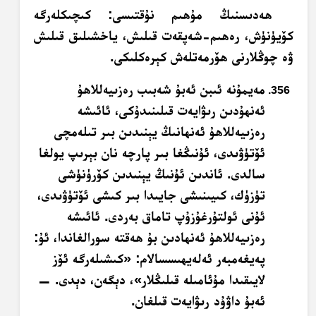
ھەدىسنىڭ مۇھىم نۇقتىسى: كىچىكلەرگە
كۆيۈنۈش، رەھىم-شەپقەت قىلىش، ياخشىلىق قىلىش
ۋە چوڭلارنى ھۆرمەتلەش كېرەكلىكى.
مەيمۇنە ئىبن ئەبۇ شەبىب رەزىيەللاھۇ
ئەنھۇدىن رىۋايەت قىلىنىدۇكى، ئائىشە
رەزىيەللاھۇ ئەنھانىڭ يېنىدىن بىر تىلەمچى
ئۆتۈۋىدى، ئۇنىڭغا بىر پارچە نان بېرىپ يولغا
سالدى. ئاندىن ئۇنىڭ يېنىدىن كۆرۈنۈشى
تۈزۈك، كىيىنىشى جايىدا بىر كىشى ئۆتۈۋىدى،
ئۇنى ئولتۇرغۇزۇپ تاماق بەردى. ئائىشە
رەزىيەللاھۇ ئەنھادىن بۇ ھەقتە سورالغاندا، ئۇ:
پەيغەمبەر ئەلەيھىسسالام: «كىشىلەرگە ئۆز
لايىقىدا مۇئامىلە قىلىڭلار»، دېگەن، دېدى. —
ئەبۇ داۋۇد رىۋايەت قىلغان.