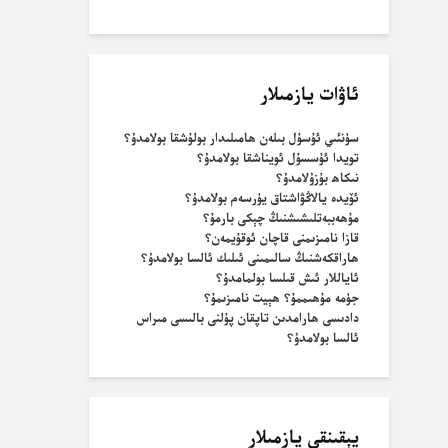
ئاۋات يازمىلار
سۈنئىي ئۇسۇل بىلەن ھامىلىدار بولۇشقا بولامدۇ؟
تويدا ئۇسسۇل ئويناشقا بولامدۇ؟
نىكاھ بۇزۇلامدۇ؟
ئۆيدە يالاڭۋاشتاق يۈرسەم بولامدۇ؟
مۇھەببەتلىشىشنىڭ چېكى بارمۇ؟
قازا نامىزىمنى قاچان ئوقۇيمەن؟
ھاراقكەشنىڭ سالىمىنى ئىلىك ئالسا بولامدۇ؟
ئاياللار ئىش قىلسا بولمامدۇ؟
جۈمە مۇھىممۇ؟ ھېيت نامىزىمۇ؟
دادىسى ھارامدىن تاپقان پۇلنى بالىسى مىراس
ئالسا بولامدۇ؟
يېقىنقى يازمىلار