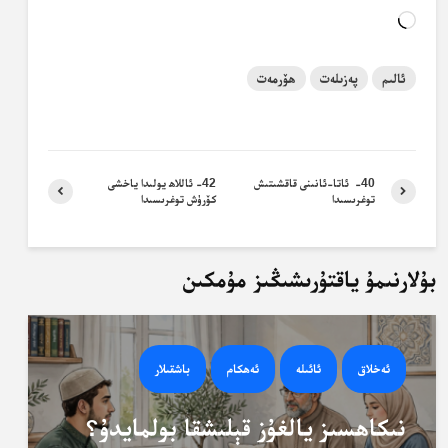
Loading…
ئالىم
پەزىلەت
ھۆرمەت
40- ئاتا-ئانىنى قاقشىتىش
42- ئاللاھ يولىدا ياخشى
توغرىسىدا
كۆرۈش توغرىسىدا
بۇلارنىمۇ ياقتۇرىشىڭىز مۇمكىن
ئەخلاق
ئائىلە
ئەھكام
باشقىلار
نىكاھسىز يالغۇز قېلىشقا بولمايدۇ؟