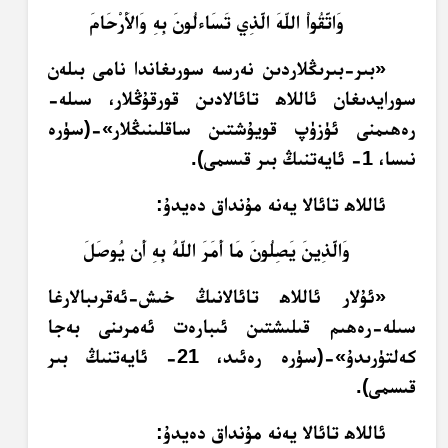
وَاتَّقُواْ اللّهَ الَّذِي تَسَاءلُونَ بِهِ وَالأَرْحَامَ
«بىر-بىرىڭلاردىن نەرسە سورىغاندا نامى بىلەن
سورايدىغان ئاللاھ تائالادىن قورقۇڭلار، سىلە-
رەھىمنى ئۈزۈپ قويۇشتىن ساقلىنىڭلار»-(سۈرە
نىسا، 1- ئايەتنىڭ بىر قىسمى).
ئاللاھ تائالا يەنە مۇنداق دەيدۇ:
وَالَّذِينَ يَصِلُونَ مَا أَمَرَ اللّهُ بِهِ أَن يُوصَلَ
«ئۇلار ئاللاھ تائالانىڭ خىش-ئەقرىبالارغا
سىلە-رەھىم قىلىشتىن ئىبارەت ئەمرىنى بەجا
كەلتۈرىدۇ»-(سۈرە رەئىد، 21- ئايەتنىڭ بىر
قىسمى).
ئاللاھ تائالا يەنە مۇنداق دەيدۇ: