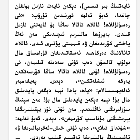
ئايەتنىڭ بىر قىسمى)، دېگەن ئايەت نازىل بولغان
چاغدا، ئەبۇ تەلھە ئورنىدىن تۇرۇپ: «ئى
رەسۇلۇللاھ! ئاللاھ تائالا ساڭا بۇ ئايەتنى نازىل
قىلدى. بەيرۇھا ماللىرىم ئىچىدىكى مەن ئەڭ
ياخشى كۆرىدىغان ۋە قىممىتى يۇقىرى ئىدى، ئاللاھ
تائالانىڭ دەرگاھىدا ئەسقاتىدىغان قۇرامساق مال
بولۇپ قالسۇن دەپ ئۇنى سەدىقە قىلىمەن، ئى
رەسۇلۇللاھ! ئۇنى ئاللاھ تائالا ساڭا كۆرسەتكەن
يەرگە ئىشلەتكىن»، دېدى. پەيغەمبەر
ئەلەيھىسسالام: «پاھ، پاھ! نېمە دېگەن پايدىلىق
مال بۇ! نېمە دېگەن پايدىلىق مال بۇ! مەن سېنىڭ
سۆزلىرىڭنى ئاڭلىدىم. مەن ئۇنى ئۆز يېقىنلىرىڭغا
بېرىشىڭنى مۇناسىپ كۆرىمەن»، دېدى. ئەبۇ تەلھە:
«شۇنداق قىلاي»، دەپ ئۇنى خىش-ئەقرىبالىرىغا ۋە
تاغىسىنىڭ بالىلىرىغا تەقسىم قىلىپ بەردى. —