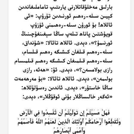
بارلىق مەخلۇقاتلارنى يارىتىپ تاماملىغاندىن
كېيىن سىلە-رەھىم ئورنىدىن تۇرۇپ: «ئى
ئاللاھ! بۇ ئورۇن سىلە-رەھىمنى ئۈزۈپ
قويۇشتىن پاناھ تىلەپ ساڭا سېغىنغۇچىنىڭ
ئورنىمۇ؟»، دېدى. ئاللاھ تائالا: «شۇنداق،
سىلە-رەھىم قىلغان كىشىگە رەھىم قىلسام،
سىلە-رەھىم قىلمىغان كىشىگە رەھىم قىلمىسام
رازى بولامسەن؟»، دېدى. ئۇ: «ھەئە، رازى
بولىمەن»، دېدى. ئاللاھ تائالا: «بۇ مەرھەمەت
ساڭا خاستۇر»، دېدى. ئاندىن رەسۇلۇللاھ:
«ئەگەر خالىساڭلار بۇنى ئوقۇڭلار»، دېدى:
فَهَلْ عَسَيْتُمْ إِن تَوَلَّيْتُمْ أَن تُفْسِدُوا فِي الْأَرْضِ
وَتُقَطِّعُوا أَرْحَامَكُمْ أُوْلَئِكَ الَّذِينَ لَعَنَهُمُ اللَّهُ فَأَصَمَّهُمْ
وَأَعْمَى أَبْصَارَهُمْ