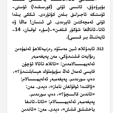
بۇيرۇدۇق، ئانىسى ئۇنى (قورسىقىدا) ئۈستى-
ئۈستىگە ئاجىزلىق بىلەن كۆتۈردى. ئىككى يىلدا
ئۇنى ئەمچەكتىن ئايرىدى. ئى ئىنسان! ماڭا ۋە
ئاتا-ئاناڭغا شۈكۈر قىلغىن»-(سۈرە لوقمان، 14-
ئايەتنىڭ بىر قىسمى).
ئابدۇللاھ ئىبن مەسئۇد رەزىيەللاھۇ ئەنھۇدىن
رىۋايەت قىلىنىدۇكى، مەن پەيغەمبەر
ئەلەيھىسسالامدىن: «ئاللاھ تائالا ئۈچۈن
قايسى ئەمەل ئەڭ سۆيۈملۈك ھېسابلىنىدۇ؟»،
دەپ سورىدىم. پەيغەمبەر ئەلەيھىسسالام:
«ۋاقتىدا ئوقۇلغان ناماز»، دېدى. مەن:
«ئاندىن قالسىچۇ؟»، دەپ سورىدىم.
پەيغەمبەر ئەلەيھىسسالام: «ئاتا-ئانىغا
ياخشىلىق قىلىش»، دېدى. مەن: «ئاندىن