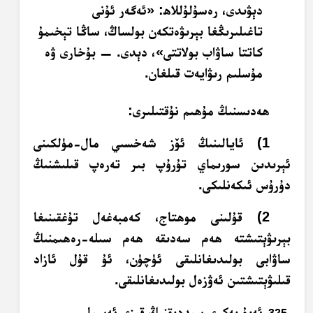
دېۋىدى، رەسۇلۇللاھ: «ئەگەر ئۇنى
تاغىلىرىڭغا بېرىۋەتكەن بولساڭ، ساڭا تېخىمۇ
كاتتا ساۋاب بولاتتى»، دېدى. — بۇخارى ۋە
مۇسلىم رىۋايەت قىلغان.
ھەدىسنىڭ مۇھىم نۇقتىلىرى:
1) ئايالىنىڭ ئۆز شەخسىي مال-مۈلكىنى
ئېرىدىن سورىماي تۇرۇپ بىر تەرەپ قىلىشنىڭ
دۇرۇس ئىكەنلىكى.
2) قۇلىنى موھتاج، كەمبەغەل تۇغقىنىغا
بېرىۋېتىشتە ھەم سەدىقە ھەم سىلە-رەھىمنىڭ
ساۋابى بولىدىغانلىقى ئۈچۈن، ئۇ قۇل ئازاد
قىلىۋېتىشتىن ئەۋزەل بولىدىغانلىقى.
ئەبۇ بەكرى سىددىقنىڭ قىزى ئەسما