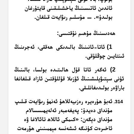
ئاندىن ئاتىسىنىڭ ياخشىلىقىنى قايتۇرغان
بولىدۇ». — مۇسلىم رىۋايەت قىلغان.
ھەدىسنىڭ مۇھىم نۇقتىسى:
1) ئاتا-ئانىنىڭ بالىدىكى ھەققى، ئەجرىنىڭ
ئىنتايىن چوڭلۇقى.
2) ئەگەر ئاتا قۇل ھالىتىدە بولسا، بالىنىڭ
ئۇنى سېتىۋېلىشىنىڭ ئۆزىلا قۇللۇقتىن ئازاد قىلغانغا
باراۋەر بولىدىغانلىقى.
ئەبۇ ھۇرەيرە رەزىيەللاھۇ ئەنھۇ رىۋايەت قىلىپ
مۇنداق دەيدۇ: پەيغەمبەر ئەلەيھىسسالام
مۇنداق دېگەن: «كىمكى ئاللاھ تائالاغا ۋە
ئاخىرەت كۈنىگە ئىشەنسە مېھمىنىنى ھۆرمەت