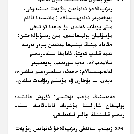
رەزىيەللاھۇ ئەنھادىن رىۋايەت قىلىنىدۇكى،
پەيغەمبەر ئەلەيھىسسالام زامانىسىدا ئانام
مېنى يوقلاپ كەلدى. بۇ چاغدا ئۇ تېخى
مۇسۇلمان بولمىغانىدى. مەن رەسۇلۇللاھتىن:
«ئانام مېنىڭ قېشىمغا مەندىن بىرەر نەرسە
تەمە قىلىپ كەپتۇ، ئانامغا سىلە-رەھىم
قىلامدىم؟»، دەپ سورىدىم. پەيغەمبەر
ئەلەيھىسسالام: «ھەئە، سىلە-رەھىم قىلغىن»،
دېدى. — بۇخارى ۋە مۇسلىم رىۋايەت قىلغان.
ھەدىسنىڭ مۇھىم نۇقتىسى: ئۇرۇش ھالىتىدە
بولمىغان شارائىتتا مۇشرىك ئاتا-ئانىغا سىلە-
رەھىم قىلىشنىڭ جائىز ئىكەنلىكى.
زەينەب سەقەفى رەزىيەللاھۇ ئەنھادىن رىۋايەت