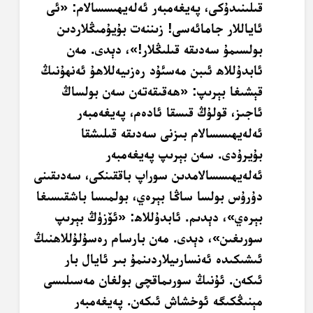
قىلىنىدۇكى، پەيغەمبەر ئەلەيھىسسالام: «ئى
ئاياللار جامائەسى! زىننەت بۇيۇمىڭلاردىن
بولسىمۇ سەدىقە قىلىڭلار!»، دېدى. مەن
ئابدۇللاھ ئىبن مەسئۇد رەزىيەللاھۇ ئەنھۇنىڭ
قېشىغا بېرىپ: «ھەقىقەتەن سەن بولساڭ
ئاجىز، قولۇڭ قىسقا ئادەم، پەيغەمبەر
ئەلەيھىسسالام بىزنى سەدىقە قىلىشقا
بۇيرۇدى. سەن بېرىپ پەيغەمبەر
ئەلەيھىسسالامدىن سوراپ باققىنكى، سەدىقىنى
دۇرۇس بولسا ساڭا بېرەي، بولمىسا باشقىسىغا
بېرەي»، دېدىم. ئابدۇللاھ: «ئۆزۈڭ بېرىپ
سورىغىن»، دېدى. مەن بارسام رەسۇلۇللاھنىڭ
ئىشىكىدە ئەنسارىيلاردىنمۇ بىر ئايال بار
ئىكەن. ئۇنىڭ سورىماقچى بولغان مەسىلىسى
مېنىڭكىگە ئوخشاش ئىكەن. پەيغەمبەر