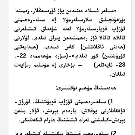
«سىلەر ئىسلام دىنىدىن يۈز ئۆرىسەڭلار، زېمىندا
بۇزغۇنچىلىق قىلارسىلەرمۇ؟ ۋە سىلە-رەھىمنى
ئۈزۈپ قويارسىلەرمۇ؟ ئەنە شۇنداق كىشىلەرنى
ئاللاھ تائالا ئۆز رەھمىتىدىن يىراق قىلدى. ئۇلارنى
(ھەقنى ئاڭلاشتىن) گاس قىلدى، (ھىدايەتنى
كۆرۈشتىن) كور قىلدى»-(سۈرە مۇھەممەد 22-،
23- ئايەتلەر) — بۇخارى ۋە مۇسلىم رىۋايەت
قىلغان.
ھەدىسنىڭ مۇھىم نۇقتىلىرى:
1) سىلە-رەھىمنى ئۈزۈپ قويۇشنىڭ، ئۇرۇق-
تۇغقانلارنى يوقلاش، ياردەم بېرىش، ئۇلار بىلەن
بېرىش-كېلىشنى تەرك ئېتىشنىڭ ھارام ئىكەنلىكى.
2) سىلە-رەھىم قىلىشقا تېگىشلىك كىشىلەر دادا