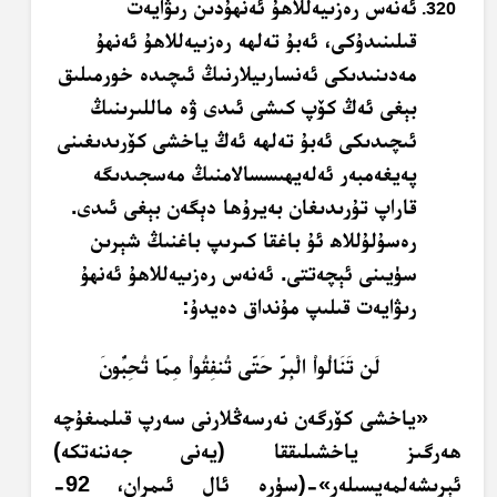
ئەنەس رەزىيەللاھۇ ئەنھۇدىن رىۋايەت
قىلىنىدۇكى، ئەبۇ تەلھە رەزىيەللاھۇ ئەنھۇ
مەدىنىدىكى ئەنسارىيلارنىڭ ئىچىدە خورمىلىق
بېغى ئەڭ كۆپ كىشى ئىدى ۋە ماللىرىنىڭ
ئىچىدىكى ئەبۇ تەلھە ئەڭ ياخشى كۆرىدىغىنى
پەيغەمبەر ئەلەيھىسسالامنىڭ مەسجىدىگە
قاراپ تۇرىدىغان بەيرۇھا دېگەن بېغى ئىدى.
رەسۇلۇللاھ ئۇ باغقا كىرىپ باغنىڭ شېرىن
سۈيىنى ئېچەتتى. ئەنەس رەزىيەللاھۇ ئەنھۇ
رىۋايەت قىلىپ مۇنداق دەيدۇ:
لَن تَنَالُواْ الْبِرَّ حَتَّى تُنفِقُواْ مِمَّا تُحِبُّونَ
«ياخشى كۆرگەن نەرسەڭلارنى سەرپ قىلمىغۇچە
ھەرگىز ياخشىلىققا (يەنى جەننەتكە)
ئېرىشەلمەيسىلەر»-(سۈرە ئال ئىمران، 92-