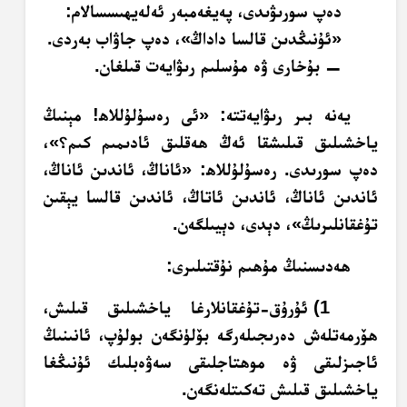
دەپ سورىۋىدى، پەيغەمبەر ئەلەيھىسسالام:
«ئۇنىڭدىن قالسا داداڭ»، دەپ جاۋاب بەردى.
— بۇخارى ۋە مۇسلىم رىۋايەت قىلغان.
يەنە بىر رىۋايەتتە: «ئى رەسۇلۇللاھ! مېنىڭ
ياخشىلىق قىلىشقا ئەڭ ھەقلىق ئادىمىم كىم؟»،
دەپ سورىدى. رەسۇلۇللاھ: «ئاناڭ، ئاندىن ئاناڭ،
ئاندىن ئاناڭ، ئاندىن ئاتاڭ، ئاندىن قالسا يېقىن
تۇغقانلىرىڭ»، دېدى، دېيىلگەن.
ھەدىسنىڭ مۇھىم نۇقتىلىرى:
1) ئۇرۇق-تۇغقانلارغا ياخشىلىق قىلىش،
ھۆرمەتلەش دەرىجىلەرگە بۆلۈنگەن بولۇپ، ئانىنىڭ
ئاجىزلىقى ۋە موھتاجلىقى سەۋەبلىك ئۇنىڭغا
ياخشىلىق قىلىش تەكىتلەنگەن.