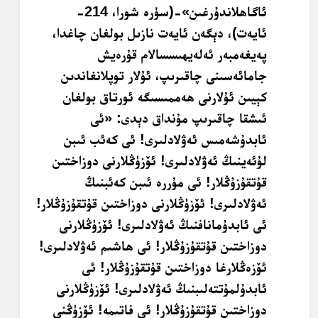
ئاگاھلاندۇرغىن»-(سۈرە شورا، 214-
ئايەت)، دېگەن ئايەت نازىل بولغان چاغدا،
پەيغەمبەر ئەلەيھىسسالام قۇرەيش
جامائەسىنى چاقىرىپ، ئۇلار توپلانغاندىن
كېيىن ئۇلارنى ھەممىسىگە ئورتاق بولغان
ئىشقا چاقىرىپ مۇنداق دېدى: «ئى
ئابدۇشەمىس ئەۋلادلىرى! ئى كەئب ئىبن
لۇئەينىڭ ئەۋلادلىرى! ئۆزۈڭلارنى دوزاختىن
قۇتقۇزۇڭلار! ئى مۇررە ئىبن كەئبنىڭ
ئەۋلادلىرى! ئۆزۈڭلارنى دوزاختىن قۇتقۇزۇڭلار!
ئى ئابدۇمانافنىڭ ئەۋلادلىرى! ئۆزۈڭلارنى
دوزاختىن قۇتقۇزۇڭلار! ئى ھاشىم ئەۋلادلىرى!
ئۆزەڭلارغا دوزاختىن قۇتقۇزۇڭلار! ئى
ئابدۇلمۇتتەلىبنىڭ ئەۋلادلىرى! ئۆزۈڭلارنى
دوزاختىن قۇتقۇزۇڭلار! ئى فاتىمە! ئۆزۈڭنى