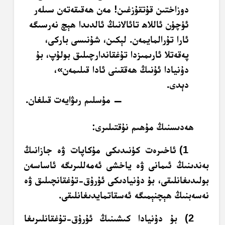
دوزاختىن قۇتقۇزغىن! مەن ھەقىقەتەن سىلەر
ئۈچۈن ئاللاھ تائالانىڭ ئالدىدا ھېچ نەرسىگە
ئارا تۇرالمايمەن. لېكىن، شۇنىسى باركى،
پەقەتلا ئارىمىزدا تۇغقاندارچىلىق بولۇپ، بۇ
دۇنيادا ئۇنىڭ ھەققىنى ئادا قىلىمەن»،
دېدى.
— مۇسلىم رىۋايەت قىلغان.
ھەدىسنىڭ مۇھىم نۇقتىلىرى:
1) ئاخىرەت كۈنىدىكى مۇكاپات ۋە جازانىڭ
بەندىنىڭ ئىمانى ۋە ياخشى ئەمەللىرىگە ئاساسەن
بولىدىغانلىقى، بۇ دۇنيادىكى ئۇرۇق-تۇغقانچىلىق ۋە
نەسەبنىڭ ھېچنېمىگە ئەسقاتمايدىغانلىقى.
2) بۇ دۇنيادا كىشىنىڭ ئۇرۇق-تۇغقانلىرىغا