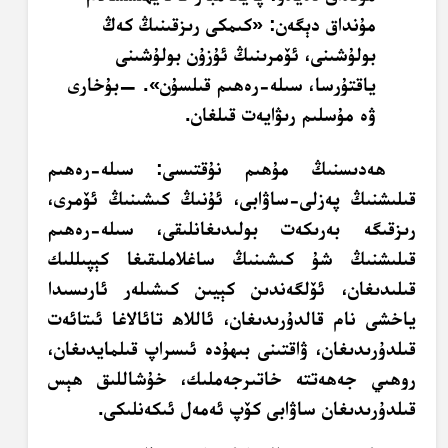
مۇنداق دېگەن: «كىمكى رىزقىنىڭ كەڭ
بولۇشىنى، ئۆمرىنىڭ ئۇزۇن بولۇشىنى
ياقتۇرسا، سىلە-رەھىم قىلسۇن». —بۇخارى
ۋە مۇسلىم رىۋايەت قىلغان.
ھەدىسنىڭ مۇھىم نۇقتىسى: سىلە-رەھىم
قىلىشنىڭ پەزلى-ساۋابى، ئۇنىڭ كىشىنىڭ ئۆمرى،
رىزقىگە بەرىكەت بولىدىغانلىقى، سىلە-رەھىم
قىلىشنىڭ شۇ كىشىنىڭ ساغلاملىقىغا كېپىللىك
قىلىدىغان، ئۆلگەندىن كېيىن كىشىلەر ئارىسىدا
ياخشى نام قالدۇرىدىغان، ئاللاھ تائالاغا ئىتائەت
قىلدۇرىدىغان، ۋاقتىنى بىھۇدە ئىسراپ قىلمايدىغان،
روھىي جەھەتتە خاتىرجەملىك، خۇشاللىق ھېس
قىلدۇرىدىغان ساۋابى كۆپ ئەمەل ئىكەنلىكى.