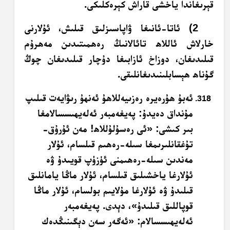
قېرىغاندا ياخشى قاراش كېرەكلىكى.
2) ئاتا-ئانىغا ۋاپاسىزلىق قىلىش، ئۇلارنى
خارلاش ئاللاھ تائالانىڭ رەھمىتىدىن مەھرۇم
قىلىدىغان، دوزاخ ئازابىغا دۇچار قىلىدىغان چوڭ
گۇناھ ھېسابلىنىدىغانلىقى.
ئەبۇ ھۇرەيرە رەزىيەللاھۇ ئەنھۇ رىۋايەت قىلىپ
مۇنداق دەيدۇ: پەيغەمبەر ئەلەيھىسسالامغا
بىر كىشى: «ئى رەسۇلۇللاھ! مەن ئۇرۇق-
تۇغقانلىرىمغا سىلە-رەھىم قىلسام، ئۇلار
مەندىن سىلە-رەھىمنى ئۈزۈپ قويىدۇ ۋە
ئۇلارغا ياخشىلىق قىلسام، ئۇلار ماڭا يامانلىق
قىلىدۇ ۋە ئۇلارغا مۇلايىم بولسام، ئۇلار ماڭا
قوپاللىق قىلىدۇ»، دېدى. پەيغەمبەر
ئەلەيھىسسالام: «ئەگەر سەن دېگىنىڭدەك