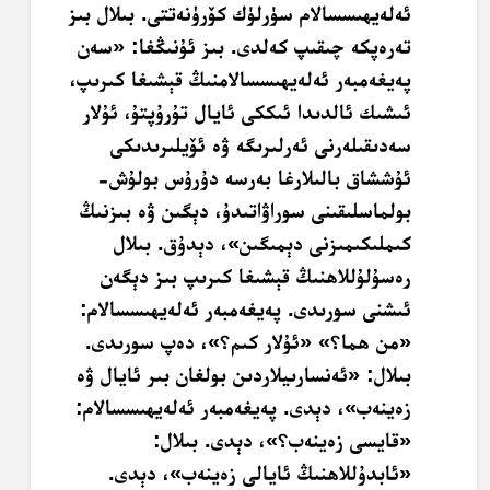
ئەلەيھىسسالام سۈرلۈك كۆرۈنەتتى. بىلال بىز
تەرەپكە چىقىپ كەلدى. بىز ئۇنىڭغا: «سەن
پەيغەمبەر ئەلەيھىسسالامنىڭ قېشىغا كىرىپ،
ئىشىك ئالدىدا ئىككى ئايال تۇرۇپتۇ، ئۇلار
سەدىقىلەرنى ئەرلىرىگە ۋە ئۆيلىرىدىكى
ئۇششاق بالىلارغا بەرسە دۇرۇس بولۇش-
بولماسلىقىنى سوراۋاتىدۇ، دېگىن ۋە بىزنىڭ
كىملىكىمىزنى دېمىگىن»، دېدۇق. بىلال
رەسۇلۇللاھنىڭ قېشىغا كىرىپ بىز دېگەن
ئىشنى سورىدى. پەيغەمبەر ئەلەيھىسسالام:
«من ھما؟» «ئۇلار كىم؟»، دەپ سورىدى.
بىلال: «ئەنسارىيلاردىن بولغان بىر ئايال ۋە
زەينەب»، دېدى. پەيغەمبەر ئەلەيھىسسالام:
«قايسى زەينەب؟»، دېدى. بىلال:
«ئابدۇللاھنىڭ ئايالى زەينەب»، دېدى.