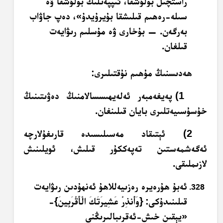
راستچىل بولۇشقا، ئىپپەتلىك بولۇشقا ۋە
سىلە-رەھىم قىلىشقا بۇيرۇيدۇ»، دەپ جاۋاب
بەرگەن. — بۇخارى ۋە مۇسلىم رىۋايەت
قىلغان.
ھەدىسنىڭ مۇھىم نۇقتىلىرى:
1) پەيغەمبەر ئەلەيھىسسالامنىڭ دەۋىتىنىڭ
خۇسۇسىيەتلىرى بايان قىلىنغان.
2) ئېتىقاد مەسىلىسىدە قارىغۇلارچە
ئەگەشمەستىن تەپەككۇر قىلىش، ئويلىنىش
لازىملىقى.
ئەبۇ ھۇرەيرە رەزىيەللاھۇ ئەنھۇدىن رىۋايەت
قىلىنىدۇكى:
{وَأَنذِرْ عَشِيرَتَكَ الْأَقْرَبِينَ}-
«يېقىن خىش-ئەقرىبالىرىڭنى