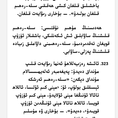
ياخشىلىق قىلغان كىشى ھەقىقىي سىلە-رەھىم
قىلغان بولىدۇ». — بۇخارى رىۋايەت قىلغان.
ھەدىسنىڭ مۇھىم نۇقتىسى: سىلە-رەھىم
قىلىشنىڭ ساۋابلىق ئىش ئىكەنلىكى، باشقىلار ئۈزۈپ
قويغان تەقدىردىمۇ، سىلە-رەھىمنى داۋاملىق زىيادە
قىلىشنىڭ پەزلى-ساۋابى.
ئائىشە رەزىيەللاھۇ ئەنھا رىۋايەت قىلىپ
مۇنداق دەيدۇ: پەيغەمبەر ئەلەيھىسسالام
مۇنداق دېگەن: «سىلە-رەھىم ئەرشكە
ئېسىقلىق بولۇپ، ئۇ: ‹مېنى كىم ئۇلىسا، ئاللاھ
تائالا ئۇنىڭغا مېنى ئۇلايدۇ، مېنى كىم ئۈزۈپ
قويسا، ئاللاھ تائالا مېنى ئۇنىڭدىن ئۈزۈپ
قويىدۇ›، دەيدۇ». — بۇخارى ۋە مۇسلىم