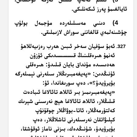
ئايالغىمۇ پەرز ئىكەنلىكى.
4) دىنىي مەسىلىلەردە مۇجمەل بولۇپ
چۈشىنەلمەي قالغاننى سوراش لازىملىقى.
ئەبۇ سۇفيان سەخر ئىبىن ھەرب رەزىيەللاھۇ
ئەنھۇ ھىرەقلىنىڭ قىسسىسىدىكى ئۇزۇن
ھەدىسىدە مۇنداق بايان قىلىدۇ: ھىرەقلى
ئۇنىڭدىن: «پەيغەمبىرىڭلار سىلەرنى نېمىلەرگە
بۇيرۇيدۇ؟»، دەپ سورىغاندا، ئۇ:
«پەيغەمبىرىمىز بىر ئاللاھ تائالاغا ئىبادەت
قىلىڭلار، ئاللاھ تائالاغا ھېچ نەرسىنى شېرىك
كەلتۈرمەڭلار، ئاتا-بوۋاڭلار چوقۇنۇپ
كېلىۋاتقان نەرسىلەرنى تاشلاڭلار، دەپ
بۇيرۇيدۇ، شۇنىڭدەك، بىزنى ناماز ئوقۇشقا،