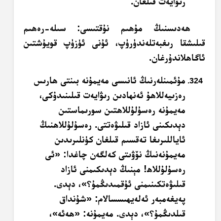
رىۋايەت قىلغان.
ھەدىسنىڭ مۇھىم نۇقتىسى: سىلە-رەھىم
قىلىشقا رىغبەتلەندۈرۈپ، ئۇنى ئۈزۈپ قويۇشتىن
ئاگاھلاندۇرغان.
مۇئمىنلەرنىڭ ئانىسى مەيمۇنە بىنتى ھارىس
رەزىيەللاھۇ ئەنھادىن رىۋايەت قىلىنىدۇكى،
مەيمۇنە رەسۇلۇللاھتىن سورىماستىن
دېدىكىنى ئازاد قىلىۋەتتى. رەسۇلۇللاھنىڭ
ئاياللىرىغا تەقسىم قىلغان كۈنلىرىدىن
مەيمۇنەنىڭ نۆۋىتى كەلگەن چاغدا: «ئى
رەسۇلۇللاھ! مېنىڭ دېدىكىمنى ئازاد
قىلىۋەتكىنىمنى ئۇقمىدىڭمۇ؟»، دېدى.
پەيغەمبەر ئەلەيھىسسالام: «شۇنداق
قىلدىڭمۇ؟»، دېدى. مەيمۇنە: «ھەئە»،