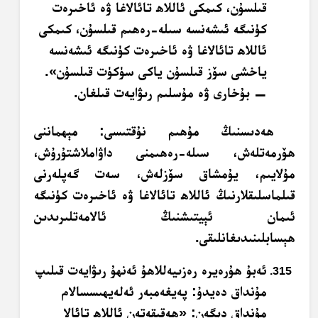
قىلسۇن، كىمكى ئاللاھ تائالاغا ۋە ئاخىرەت
كۈنىگە ئىشەنسە سىلە-رەھىم قىلسۇن، كىمكى
ئاللاھ تائالاغا ۋە ئاخىرەت كۈنىگە ئىشەنسە
ياخشى سۆز قىلسۇن ياكى سۈكۈت قىلسۇن».
— بۇخارى ۋە مۇسلىم رىۋايەت قىلغان.
ھەدىسنىڭ مۇھىم نۇقتىسى: مېھماننى
ھۆرمەتلەش، سىلە-رەھىمنى داۋاملاشتۇرۇش،
مۇلايىم، يۇمشاق سۆزلەش، سەت گەپلەرنى
قىلماسلىقلارنىڭ ئاللاھ تائالاغا ۋە ئاخىرەت كۈنىگە
ئىمان ئېيتىشنىڭ ئالامەتلىرىدىن
ھېسابلىنىدىغانلىقى.
ئەبۇ ھۇرەيرە رەزىيەللاھۇ ئەنھۇ رىۋايەت قىلىپ
مۇنداق دەيدۇ: پەيغەمبەر ئەلەيھىسسالام
مۇنداق دېگەن: «ھەقىقەتەن ئاللاھ تائالا