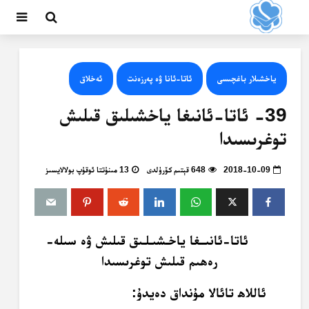
ياخشىلار باغچىسى
ئاتا-ئانا ۋە پەرزەنت
ئەخلاق
39- ئاتا-ئانىغا ياخشىلىق قىلىش
توغرىسىدا
2018-10-09
648 قېتىم كۆرۈلدى
13 مىنۇتتا ئوقۇپ بولالايسىز
ئاتا-ئانىــغا ياخـشىـلـىق قىلىش ۋە سىلە-
رەھىم قىلىش توغرىسىدا
ئاللاھ تائالا مۇنداق دەيدۇ: