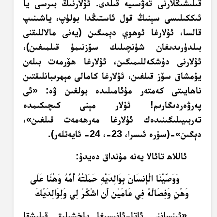
قىلىشىڭلارنى تەۋسىيە قىلدى. ئۇلارنىڭ بىرسى يا
ئىككىلىسى سېنىڭ قول ئاستىڭدا بولۇپ، ياشىنىپ
قالسا، ئۇلارغا ئوھوي دېمىگىن (يەنى مالاللىقنى
بىلدۈرىدىغان شۇنچىلىك سۆزنىمۇ قىلمىغىن)،
ئۇلارنى دۈشكەللىمىگىن، ئۇلارغا ھۆرمەت بىلەن
يۇمشاق سۆز قىلغىن، ئۇلارغا كامالى مېھرىبانلىقتىن
ناھايىتى كەمتەر مۇئامىلىدە بولغىن ۋە: «ئى
پەرۋەردىگارىم! ئۇلار مېنى كىچىكىمدە
تەربىيىلىگىنىدەك ئۇلارغا مەرھەمەت قىلغىن»،
دېگىن»-(سۈرە ئىسرا، 23-، 24- ئايەتلەر).
ئاللاھ تائالا يەنە مۇنداق دەيدۇ:
وَوَصَّيْنَا الْإِنسَانَ بِوَالِدَيْهِ حَمَلَتْهُ أُمُّهُ وَهْنًا عَلَى
وَهْنٍ وَفِصَالُهُ فِي عَامَيْنِ أَنِ اشْكُرْ لِي وَلِوَالِدَيْكَ
«ئىنساننى ئاتا-ئانىسىغا ياخشىلىق قىلىشقا