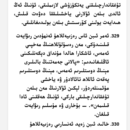
تۇغقاندارچىلىقنى يەتكۈزۈشى لازىملىقى، ئۇنىڭ ئەڭ
ئالدى بىلەن ئۇلارنى ياخشىلىققا دەۋەت قىلىش،
ھىدايەت يولىنى كۆرسىتىش بىلەن بولىدىغانلىقى.
ئەمر ئىبن ئاس رەزىيەللاھۇ ئەنھۇدىن رىۋايەت
قىلىنىدۇكى، مەن رەسۇلۇللاھنىڭ مەخپىي
ئەمەس، ئاشكارا ھالدا مۇنداق دېگەنلىكىنى
ئاڭلىغانىدىم: «پالانى جەمەتنىڭ بالىلىرى
مېنىڭ دوستلىرىم ئەمەس، مېنىڭ دوستلىرىم
پەقەت ئاللاھ تائالادۇر ۋە ياخشى
مۇئمىنلەردۇر، لېكىن ئۇلارنىڭ مەن بىلەن
تۇغقاندارچىلىقى باركى، ئۇنىڭ ھەققىنى ئادا
قىلىمەن». — بۇخارى ۋە مۇسلىم رىۋايەت
قىلغان.
خالىد ئىبن زەيد ئەنسارىي رەزىيەللاھۇ