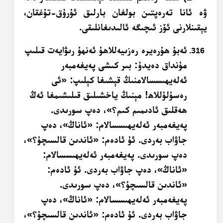
ۋە ئانا تەرەپتىن بولغان بارلىق ئۇرۇق-تۇغقان،
يېقىنلارنى ئۆز ئىچىگە ئالىدىغانلىقى.
ئەبۇ ھۇرەيرە رەزىيەللاھۇ ئەنھۇ رىۋايەت قىلىپ
مۇنداق دەيدۇ: بىر كىشى پەيغەمبەر
ئەلەيھىسسالامنىڭ قېشىغا كېلىپ: «ئى
رەسۇلۇللاھ! مېنىڭ ياخشىلىق قىلىشىمغا ئەڭ
ھەقلىق ئادىمىم كىم؟»، دەپ سورىدى.
پەيغەمبەر ئەلەيھىسسالام: «ئاناڭ»، دەپ
جاۋاب بەردى. ئۇ ئادەم: «ئاندىن قالسىچۇ؟»،
دەپ سورىدى. پەيغەمبەر ئەلەيھىسسالام:
«ئاناڭ»، دەپ جاۋاب بەردى. ئۇ ئادەم:
«ئاندىن قالسىچۇ؟»، دەپ سورىدى.
پەيغەمبەر ئەلەيھىسسالام: «ئاناڭ»، دەپ
جاۋاب بەردى. ئۇ ئادەم: «ئاندىن قالسىچۇ؟»،