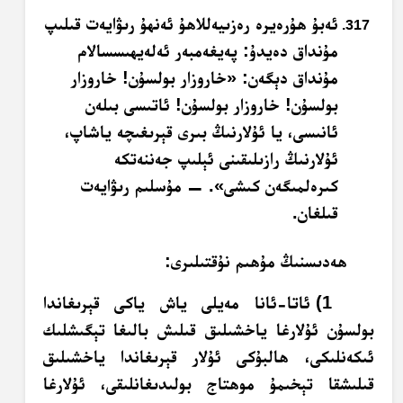
ئەبۇ ھۇرەيرە رەزىيەللاھۇ ئەنھۇ رىۋايەت قىلىپ
مۇنداق دەيدۇ: پەيغەمبەر ئەلەيھىسسالام
مۇنداق دېگەن: «خاروزار بولسۇن! خاروزار
بولسۇن! خاروزار بولسۇن! ئاتىسى بىلەن
ئانىسى، يا ئۇلارنىڭ بىرى قېرىغىچە ياشاپ،
ئۇلارنىڭ رازىلىقىنى ئېلىپ جەننەتكە
كىرەلمىگەن كىشى». — مۇسلىم رىۋايەت
قىلغان.
ھەدىسنىڭ مۇھىم نۇقتىلىرى:
1) ئاتا-ئانا مەيلى ياش ياكى قېرىغاندا
بولسۇن ئۇلارغا ياخشىلىق قىلىش بالىغا تېگىشلىك
ئىكەنلىكى، ھالبۇكى ئۇلار قېرىغاندا ياخشىلىق
قىلىشقا تېخىمۇ موھتاج بولىدىغانلىقى، ئۇلارغا