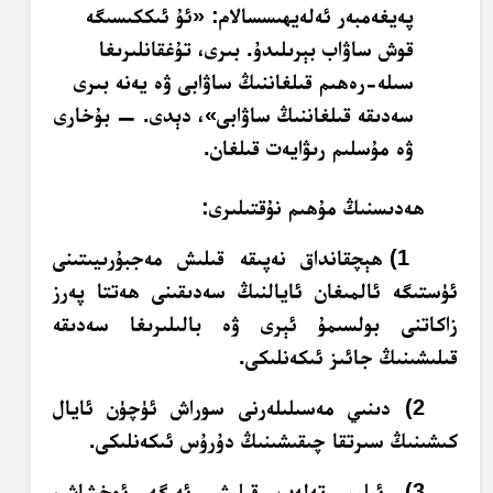
پەيغەمبەر ئەلەيھىسسالام: «ئۇ ئىككىسىگە
قوش ساۋاب بېرىلىدۇ. بىرى، تۇغقانلىرىغا
سىلە-رەھىم قىلغاننىڭ ساۋابى ۋە يەنە بىرى
سەدىقە قىلغاننىڭ ساۋابى»، دېدى. — بۇخارى
ۋە مۇسلىم رىۋايەت قىلغان.
ھەدىسنىڭ مۇھىم نۇقتىلىرى:
1) ھېچقانداق نەپىقە قىلىش مەجبۇرىيىتىنى
ئۈستىگە ئالمىغان ئايالنىڭ سەدىقىنى ھەتتا پەرز
زاكاتنى بولسىمۇ ئېرى ۋە بالىلىرىغا سەدىقە
قىلىشىنىڭ جائىز ئىكەنلىكى.
2) دىنىي مەسىلىلەرنى سوراش ئۈچۈن ئايال
كىشىنىڭ سىرتقا چىقىشىنىڭ دۇرۇس ئىكەنلىكى.
3) ئىلىم تەلەپ قىلىش ئەرگە ئوخشاش،