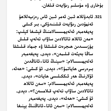
بۇخارى ۋە مۇسلىم رىۋايەت قىلغان.
ئابدۇللاھ ئىبن ئەمر ئىبن ئاس رەزىيەللاھۇ
ئەنھۇدىن رىۋايەت قىلىنىدۇكى، بىر كىشى
پەيغەمبەر ئەلەيھىسسالامنىڭ قېشىغا كېلىپ:
«مەن ئاللاھ تائالادىن ساۋاب تەلەپ قىلىش
يۈزىسىدىن ھىجرەت قىلىشقا ۋە جىھاد قىلىشقا
ساڭا بەيئەت قىلىمەن»، دېدى. پەيغەمبەر
ئەلەيھىسسالام: «سېنىڭ ئاتا-ئاناڭدىن
بىرەرسى ھاياتمۇ؟»، دېدى. ئۇ كىشى: «ھەئە،
ئۇلارنىڭ ھەر ئىككىلىسى ھايات»، دېدى.
پەيغەمبەر ئەلەيھىسسالام: «سەن ئاللاھ
تائالادىن ساۋاب تەلەپ قىلامسەن؟»، دېدى.
ئۇ كىشى: «ھەئە»، دېدى. پەيغەمبەر
ئەلەيھىسسالام: «سەن ئاتا-ئاناڭنىڭ يېنىغا