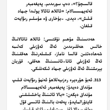
قالسىچۇ؟»، دەپ سورىدىم. پەيغەمبەر
ئەلەيھىسسالام: «ئاللاھ تائالا يولىدا جىھاد
قىلىش»، دېدى. -بۇخارى ۋە مۇسلىم رىۋايەت
قىلغان.
ھەدىسنىڭ مۇھىم نۇقتىسى: ئاللاھ تائالانىڭ
خالىس ھەقلىرىدىن ئەڭ ئەۋزىلى كەلىمە
شەھادەتتىن قالسا ناماز، كىشىلەرنىڭ ھەققىنىڭ
ئەڭ ئەۋزىلى ئاتا-ئانىسىنىڭ ھەققى، قۇربان
بېرىشنىڭ ئەڭ ئەۋزىلى جىھاد ئىكەنلىكى.
ئەبۇ ھۇرەيرە رەزىيەللاھۇ ئەنھۇ رىۋايەت قىلىپ
مۇنداق دەيدۇ: پەيغەمبەر ئەلەيھىسسالام
مۇنداق دېگەن: «بالا ئاتىنىڭ ياخشىلىقىنى
قايتۇرالمايدۇ، پەقەت بالىنىڭ ئاتىسى قۇل
بولۇپ، بالا ئۇنى سېتىۋېلىپ ئازاد قىلسا،