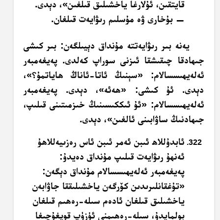
قايتقىن، ئۇلارغا ياخشىلىق قىلغىن»، دېدى.
— بۇخارى ۋە مۇسلىم رىۋايەت قىلغان.
يەنە بىر رىۋايەتتە مۇنداق دېيىلگەن: بىر كىشى
جىھادقا چىقىشقا ئىزنى سوراپ كەلدى. پەيغەمبەر
ئەلەيھىسسالام: «سېنىڭ ئاتا-ئاناڭ ھاياتمۇ؟»،
دېدى. ئۇ كىشى: «ھەئە»، دېدى. پەيغەمبەر
ئەلەيھىسسالام: «ئۇ ئىككىسىنىڭ خىزمىتىنى قىلىپ،
جىھادنىڭ ساۋابىنى ئالغىن»، دېدى.
ئابدۇللاھ ئىبن ئەمر ئىبن ئاس رەزىيەللاھۇ
ئەنھۇ رىۋايەت قىلىپ مۇنداق دەيدۇ:
پەيغەمبەر ئەلەيھىسسالام مۇنداق دېگەن:
«تۇغقانلىرىدىن كۆرگەن ياخشىلىققا جاۋابەن
ياخشىلىق قىلغان ئادەم سىلە-رەھىم قىلغان
بولمايدۇ، سىلە-رەھىمنى ئۈزۈپ قويغۇچىغا