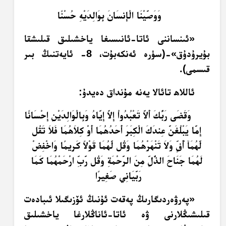
وَوَصَّيْنَا الْإِنسَانَ بِوَالِدَيْهِ حُسْنًا
«ئىنساننى ئاتا-ئانىسىغا ياخشىلىق قىلىشقا
بۇيرۇدۇق»-(سۈرە ئەنكەبۇت، 8- ئايەتنىڭ بىر
قىسمى).
ئاللاھ تائالا يەنە مۇنداق دەيدۇ:
وَقَضَى رَبُّكَ أَلاَّ تَعْبُدُواْ إِلاَّ إِيَّاهُ وَبِالْوَالِدَيْنِ إِحْسَانًا
إِمَّا يَبْلُغَنَّ عِندَكَ الْكِبَرَ أَحَدُهُمَا أَوْ كِلاَهُمَا فَلاَ تَقُل
لَّهُمَآ أُفٍّ وَلاَ تَنْهَرْهُمَا وَقُل لَّهُمَا قَوْلاً كَرِيمًا وَاخْفِضْ
لَهُمَا جَنَاحَ الذُّلِّ مِنَ الرَّحْمَةِ وَقُل رَّبِّ ارْحَمْهُمَا كَمَا
رَبَّيَانِي صَغِيرًا
«پەرۋەردىگارىڭ پەقەت ئۇنىڭ ئۆزىگىلا ئىبادەت
قىلىشىڭلارنى ۋە ئاتا-ئاناڭلارغا ياخشىلىق