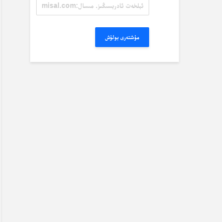
ئېلخەت
ئادرېسىڭىز.
مىسال:
misal@misal.com
مۇشتەرى بولۇش