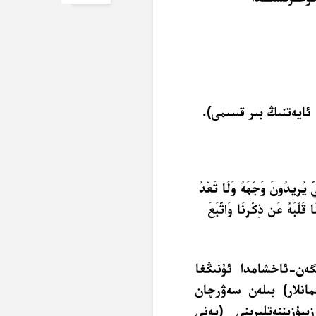
ِّ يُرِيدُونَ وَجْهَهُ وَلَا تَعْدُ
ا قَلْبَهُ عَن ذِكْرِنَا وَاتَّبَعَ
گەن-ئاخشامدا ئۇنىڭغا
مانلار) بىلەن سەۋرچان
ۇزىننەتلىرىنى (يەنى