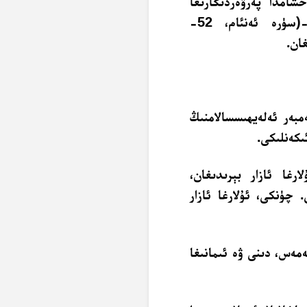
خشامدا پەرۋەردىگارىغا
ئىبادەت قىلىدىغانلارنى يېنىڭدىن قوغلىۋەتمىگىن»-(سۈرە ئەنئام، 52-
ان.
مبەر ئەلەيھىسسالامنىڭ
ىكەنلىكى.
ارغا ئازار بېرىدىغان،
 چۈنكى، ئۇلارغا ئازار
ەمەس، دىنى ۋە ئىمانىغا