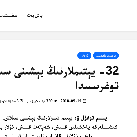
باش بەت
مەقسىتىمىز
ياخشىلار باغچىسى
ئەخلاق
32- يېتىملارنىڭ بېشىنى سى
توغرىسىدا
2018-09-19
330 قېتىم كۆرۈلدى
8 مىنۇتتا ئوقۇپ بولالايسىز
يېتىم ئوغۇل ۋە يېتىم قىــزلارنىڭ بېشىنى سىلاش، 
كىشىـــلەرگە ياخشىلىق قىلىش، شەپقەت قىلىش، ئۇلار بى
بولۇپ، ئۇلارنى قانــات ئاســتىــغا ئېـــلىــش ت