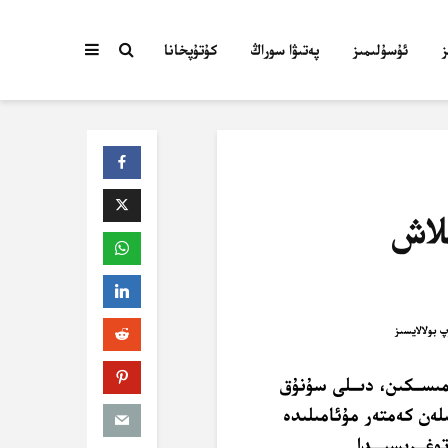
ئۇسۇلىمىز
پەتىۋا سوراڭ
كۇتۇپخانا
لاش
مىســكىن، دىــلى سۇنۇق
لەن كەمتەر مۇئامىلىدە
وغــرىسىـــدا