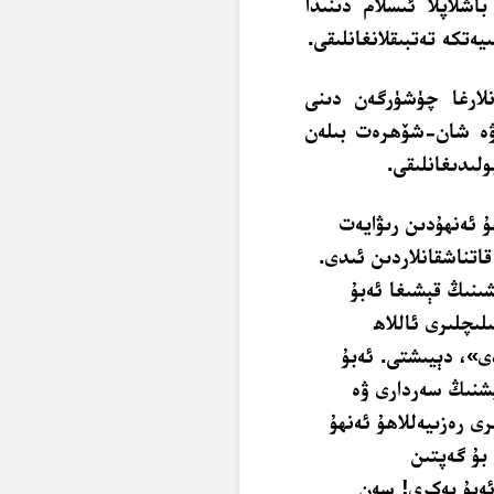
اشلاپلا ئىسلام دىنىدا
يەتكە تەتبىقلانغانلىقى.
نلارغا چۈشۈرگەن دىنى
 ۋە شان-شۆھرەت بىلەن
لىدىغانلىقى.
ۇ ئەنھۇدىن رىۋايەت
قاتناشقانلاردىن ئىدى.
ىنىڭ قېشىغا ئەبۇ
لىچلىرى ئاللاھ
ى»، دېيىشتى. ئەبۇ
يشنىڭ سەردارى ۋە
ى رەزىيەللاھۇ ئەنھۇ
بۇ گەپتىن
ئەبۇ بەكرى! سەن