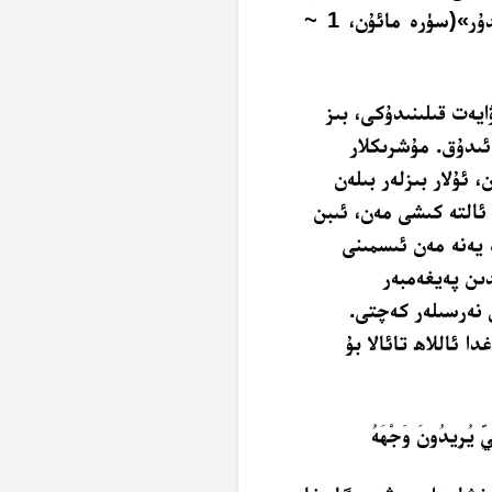
مىسكىنگە تاماق بېرىشنى تەرغىب قىلمايدىغان ئادەمدۇر»(سۈرە مائۇن، 1 ~
يەت قىلىنىدۇكى، بىز
 ئىدۇق. مۇشرىكلار
 ئۇلار بىزلەر بىلەن
ئالتە كىشى مەن، ئىبن
 يەنە مەن ئىسمىنى
ىن پەيغەمبەر
ن نەرسىلەر كەچتى.
 ئاللاھ تائالا بۇ
ِيِّ يُرِيدُونَ وَجْهَهُ