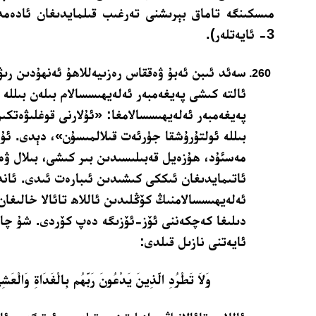
3- ئايەتلەر).
سەئد ئىبن ئەبۇ ۋەققاس رەزىيەللاھۇ ئەنھۇدىن رىۋا
ئالتە كىشى پەيغەمبەر ئەلەيھىسسالام بىلەن بىللە
پەيغەمبەر ئەلەيھىسسالامغا: «ئۇلارنى قوغلىۋەتكىن،
بىللە ئولتۇرۇشقا جۈرئەت قىلالمىسۇن»، دېدى. ئۇ 
مەسئۇد، ھۇزەيل قەبىلىسىدىن بىر كىشى، بىلال ۋە
ئاتىمايدىغان ئىككى كىشىدىن ئىبارەت ئىدى. ئاند
ئەلەيھىسسالامنىڭ كۆڭلىدىن ئاللاھ تائالا خالىغا
دىلىغا كەچكەننى ئۆز-ئۆزىگە دەپ كۆردى. شۇ چاغدا
ئايەتنى نازىل قىلدى:
وَلاَ تَطْرُدِ الَّذِينَ يَدْعُونَ رَبَّهُم بِالْغَدَاةِ وَالْعَش