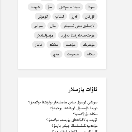
سودا
سودا - سېتىق
سۇ
شېرىك
قۇرئان
قەرز
كىتاب
كۈمۈش
لازىملىق دىنى ئىلىملەر
مال
مىراس
مۇجتەھىدلەرنىڭ دەۋرى
مۇسۇلمانلار
مۇشرىك
مۇھىت
مەككە
ناماز
نىكاھ
ھىجرەت
ھەج
ئاۋات يازمىلار
سۈنئىي ئۇسۇل بىلەن ھامىلىدار بولۇشقا بولامدۇ؟
تويدا ئۇسسۇل ئويناشقا بولامدۇ؟
نىكاھ بۇزۇلامدۇ؟
ئۆيدە يالاڭۋاشتاق يۈرسەم بولامدۇ؟
مۇھەببەتلىشىشنىڭ چېكى بارمۇ؟
قازا نامىزىمنى قاچان ئوقۇيمەن؟