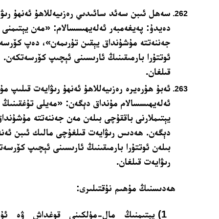
سەھل ئىبن سەئد سائىدىي رەزىيەللاھۇ ئەنھۇ رىۋا
دەيدۇ: پەيغەمبەر ئەلەيھىسسالام: «مەن يېتىمنى 
جەننەتتە مۇشۇنداق يېقىن تۇرىمەن»، دەپ كۆرسەت
ئوتتۇرا بارمىقىنىڭ ئارىسىنى ئېچىپ كۆرسەتكەن. 
قىلغان.
ئەبۇ ھۇرەيرە رەزىيەللاھۇ ئەنھۇ رىۋايەت قىلىپ مۇ
ئەلەيھىسسالام مۇنداق دېگەن: «مەيلى تۇغقىنىڭ 
يېتىملارنى باققۇچى بىلەن مەن جەننەتتە مۇشۇنداق
دېگەن. ھەدىس رىۋايەت قىلغۇچى مالىك ئىبن ئەن
بىلەن ئوتتۇرا بارمىقىنىڭ ئارىسىنى ئېچىپ كۆرسە
رىۋايەت قىلغان.
ھەدىسنىڭ مۇھىم نۇقتىلىرى:
1) يېتىمنىڭ مال-مۈلكىنى قوغداش ۋە ئۇن