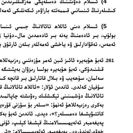
4) ئىسلام دەۋىتىنىڭ دەسلەپكى مەزگىللىرىدىن ب
كىشىلەرنىڭ ئىنسانىي قىممەتتە باراۋەر ئىكەنلىكى ئەمەلى
5) ئىسلام دىنى ئاللاھ تائالانىڭ جىمىي ئىنسا
بولۇپ، بىر ئادەمنىڭ يەنە بىر ئادەمدىن مال-دۇنيا
ئەمەس، تەقۋادارلىق ۋە ياخشى ئەمەللەر بىلەن ئارتۇق بو
ئەبۇ ھۇبەيرە ئائىز ئىبن ئەمر مۇزەننىي رەزىيەللاھ
قىلىنىدۇكى، ئەبۇ ھۇبەيرە بولسا رىزۋان بەيئىتىگە 
سەلمان، سۇھەيب ۋە بىلال قاتارلىق بىر قانچە كىش
سۇفيان كەلدى. ئاندىن ئۇلار: «ئاللاھ تائالانىڭ قى
تائالانىڭ دۈشمىنىنى تېگىشلىك رەۋىشتە چاپالمىد
بەكرى رەزىيەللاھۇ ئەنھۇ: «سىلەر بۇ سۆزنى قۇرە
كاتتىۋېشىغا دەمسىلەر؟»، دېدى. ئاندىن ئەبۇ بەكر
پەيغەمبەر ئەلەيھىسسالامنىڭ قېشىغا كېلىپ، ئۇنى 
خەۋەرلەندۈردى. پەيغەمبەر ئەلەيھىسسالام: «ئى 