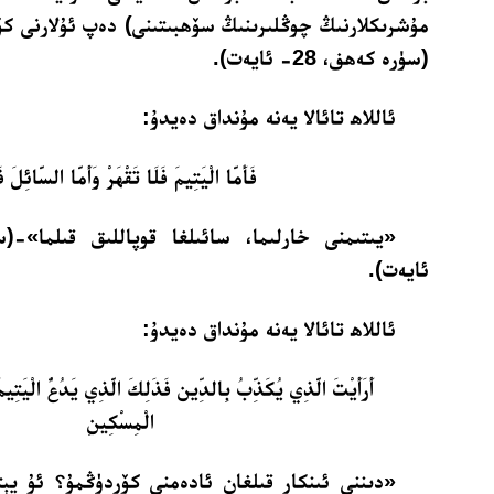
مۇشرىكلارنىڭ چوڭلىرىنىڭ سۆھبىتىنى) دەپ ئۇلارنى كۆ
(سۈرە كەھف، 28- ئايەت).
ئاللاھ تائالا يەنە مۇنداق دەيدۇ:
فَأَمَّا الْيَتِيمَ فَلَا تَقْهَرْ وَأَمَّا السَّائِلَ فَ
ئايەت).
ئاللاھ تائالا يەنە مۇنداق دەيدۇ:
أَرَأَيْتَ الَّذِي يُكَذِّبُ بِالدِّين فَذَلِكَ الَّذِي يَدُعُّ الْيَتِ
الْمِسْكِينِ
«دىننى ئىنكار قىلغان ئادەمنى كۆردۈڭمۇ؟ ئۇ يېت