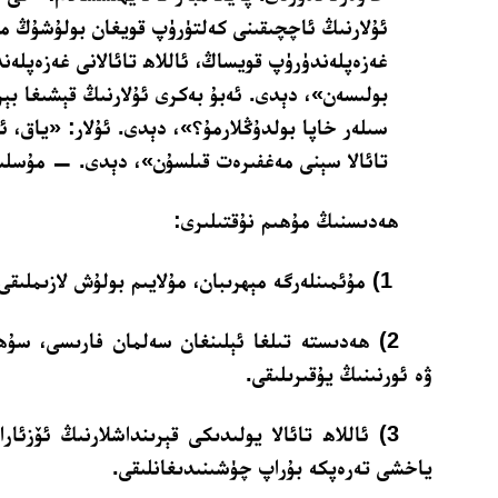
ئۇلارنىڭ ئاچچىقىنى كەلتۈرۈپ قويغان بولۇشۇڭ مۇ
غەزەپلەندۈرۈپ قويساڭ، ئاللاھ تائالانى غەزەپلەن
بولىسەن»، دېدى. ئەبۇ بەكرى ئۇلارنىڭ قېشىغا بېر
سىلەر خاپا بولدۇڭلارمۇ؟»، دېدى. ئۇلار: «ياق، ئى
تائالا سېنى مەغفىرەت قىلسۇن»، دېدى. — مۇسلىم
ھەدىسنىڭ مۇھىم نۇقتىلىرى:
1) مۇئمىنلەرگە مېھرىبان، مۇلايىم بولۇش لازىملىقى.
2) ھەدىستە تىلغا ئېلىنغان سەلمان فارىسى، سۇھ
ۋە ئورنىنىڭ يۇقىرىلىقى.
3) ئاللاھ تائالا يولىدىكى قېرىنداشلارنىڭ ئۆزئار
ياخشى تەرەپكە بۇراپ چۈشىنىدىغانلىقى.