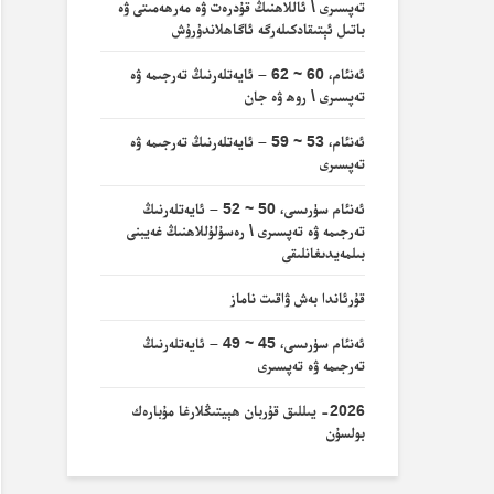
تەپسىرى \ ئاللاھنىڭ قۇدرەت ۋە مەرھەمىتى ۋە
باتىل ئېتىقادكىلەرگە ئاگاھلاندۇرۇش
ئەنئام، 60 ~ 62 – ئايەتلەرنىڭ تەرجىمە ۋە
تەپسىرى \ روھ ۋە جان
ئەنئام، 53 ~ 59 – ئايەتلەرنىڭ تەرجىمە ۋە
تەپسىرى
ئەنئام سۈرىسى، 50 ~ 52 – ئايەتلەرنىڭ
تەرجىمە ۋە تەپسىرى \ رەسۇلۇللاھنىڭ غەيبنى
بىلمەيدىغانلىقى
قۇرئاندا بەش ۋاقىت ناماز
ئەنئام سۈرىسى، 45 ~ 49 – ئايەتلەرنىڭ
تەرجىمە ۋە تەپسىرى
2026- يىللىق قۇربان ھېيتىڭلارغا مۇبارەك
بولسۇن