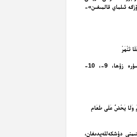
زگە ئىلماي قالمىغىن»-
لَا تَنْهَرْ
«يىتىمنى خارلىما، سائىلغا قوپاللىق قىلما»-(سۈرە زۇھا، 9-، 10-
يمَ وَلَا يَحُضُّ عَلَى طَعَامِ
ىمنى دۈشكەللەيدىغان،