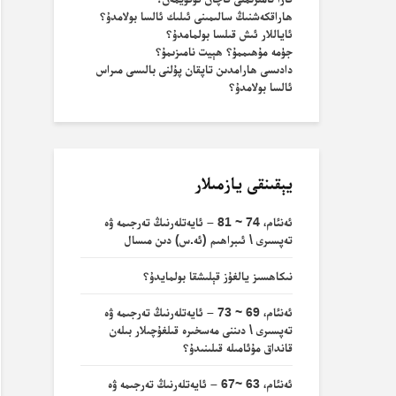
ھاراقكەشنىڭ سالىمىنى ئىلىك ئالسا بولامدۇ؟
ئاياللار ئىش قىلسا بولمامدۇ؟
جۈمە مۇھىممۇ؟ ھېيت نامىزىمۇ؟
دادىسى ھارامدىن تاپقان پۇلنى بالىسى مىراس
ئالسا بولامدۇ؟
يېقىنقى يازمىلار
ئەنئام، 74 ~ 81 – ئايەتلەرنىڭ تەرجىمە ۋە
تەپسىرى \ ئىبراھىم (ئە.س) دىن مىسال
نىكاھسىز يالغۇز قېلىشقا بولمايدۇ؟
ئەنئام، 69 ~ 73 – ئايەتلەرنىڭ تەرجىمە ۋە
تەپسىرى \ دىننى مەسخىرە قىلغۇچىلار بىلەن
قانداق مۇئامىلە قىلىنىدۇ؟
ئەنئام، 63 ~67 – ئايەتلەرنىڭ تەرجىمە ۋە