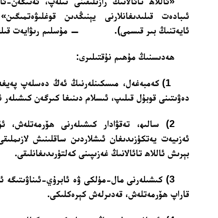
«ئاللاھ تائالانىڭ رازىلىقىنى تىلەپ، ئەتىگەن-ئا
ئايەتنىڭ بىر قىسمى). — مۇسلىم رىۋايەت قىلغ
ھەدىسنىڭ مۇھىم نۇقتىلىرى:
1) كەمبەغەل، مىسكىنلەرنىڭ ئەڭ دەسلەپ پەيغە
دەۋىتىنى قوبۇل قىلىپ، ئىسلام دىنىغا كىرگەن كىشىلەر ئ
2) سالىھ، تەقۋادار كىشىلەرنى ھۆرمەتلەش، ئۇل
ئەزىيەت يەتكۈزىدىغان ئىشلاردىن ساقلىنىش لازىملىقى.
بېرىش ئاللاھ تائالانىڭ غەزىپىنى كەلتۈرىدىغانلىقى.
3) كىشىلەرنى مال-مۈلكى ۋە ئابرۇي-ئىناۋىتىگە ئ
قاراپ ھۆرمەتلەش، قەدىرلەش كېرەكلىكى.