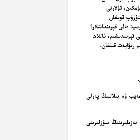
مكىن، ئۇلارنى
دۈرۈپ قويغان
ىپ: «ئى قېرىنداشلار!
 قېرىندىشىم، ئاللاھ
 رىۋايەت قىلغان.
ەيب ۋە بىلالنىڭ پەزلى
ا بەزىلىرىنىڭ سۆزلىرىنى