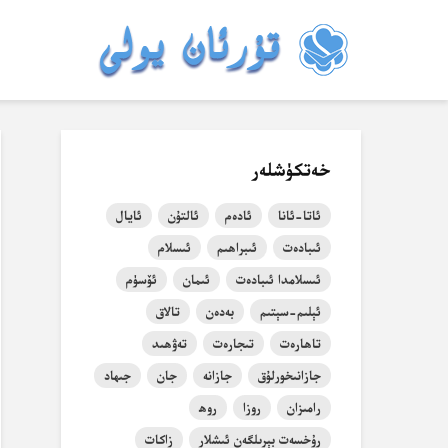
خەتكۈشلەر
ئاتا-ئانا
ئادەم
ئالتۇن
ئايال
ئىبادەت
ئىبراھىم
ئىسلام
ئىسلامدا ئىبادەت
ئىمان
ئۆسۈم
ئېلىم-سېتىم
بەدەن
تالاق
تاھارەت
تىجارەت
تەۋھىد
جازانىخورلۇق
جازانە
جان
جىھاد
رامىزان
روزا
روھ
رۇخسەت بېرىلگەن ئىشلار
زاكات