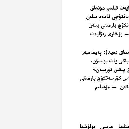
يەت قىلىپ مۇنداق
باققۇچى ئادەم بىلەن
كۈچ بارمىقى بىلەن
— بۇخارى رىۋايەت
نداق دەيدۇ: پەيغەمبەر
ياكى يات بولسۇن،
 يېقىن تۇرىمەن»،
ەس كۆرسەتكۈچ بارمىقى
تكەن. — مۇسلىم
ىڭغا ھامىي بولۇشقا