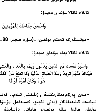
ئاللاھ تائالا مۇنداق دەيدۇ:
وَاخْفِضْ جَنَاحَكَ لِلْمُؤْمِنِينَ
«مۇئمىنلەرگە كەمتەر بولغىن»-(سۈرە ھىجىر، 88- ئايەتنىڭ بىر قىسمى).
ئاللاھ تائالا يەنە مۇنداق دەيدۇ:
وَاصْبِرْ نَفْسَكَ مَعَ الَّذِينَ يَدْعُونَ رَبَّهُم بِالْغَدَاةِ وَالْعَشِي
عَيْنَاكَ عَنْهُمْ تُرِيدُ زِينَةَ الْحَيَاةِ الدُّنْيَا وَلَا تُطِعْ مَنْ أَغْفَلْنَ
هَوَاهُ وَكَانَ أَمْرُهُ فُرُطًا
«سەن پەرۋەردىگارىڭنىڭ رازىلىقىنى تىلەپ، ئەتى
ئىبادەت قىلىدىغانلار (يەنى ئاجىز، كەمبەغەل مۇسۇل
بولغان ھالدا بىللە بولغىن، ھاياتى دۇنيانىڭ زىب