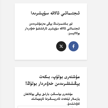
ئىجتىمائىي ئالاقە سۇپىلىرىدا
تور بىكتىمىزنىىڭ يېڭى مەزمۇنلىرىدىن
ئىجتىمائىي ئالاقە سۇپىلىرى ئارقىلىقمۇ خەۋەردار
بولالايسىز.
مۇشتەرى بولۇپ، بىكەت
يېڭىلىقلىرىدىن خەۋەردار بولۇڭ!
مۇشتەرى بولسىڭىز، بارلىق يېڭى يوللانغان
يازمىلار ئېلخەت ئادرېسىڭىزغا ئاپتوماتىك
ئەۋەتىلىدۇ.