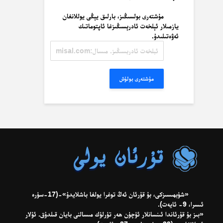
مۇشتەرى بولسىڭىز، بارلىق يېڭى يوللانغان
يازمىلار ئېلخەت ئادرېسىڭىزغا ئاپتوماتىك
ئەۋەتىلىدۇ.
ئېلخەت
ئادرېسىڭىز.
مىسال:
misal@misal.com
مۇشتەرى بولۇش
«شۈبھىسىزكى، بۇ قۇرئان ئەڭ توغرا يولغا باشلايدۇ»-(17-سۈرە
ئىسرا، 9- ئايەت).
«بىز بۇ قۇرئاندا ئىنسانلار ئۈچۈن ھەر تۈرلۈك مىسالنى بايان قىلدۇق. ئۇلار