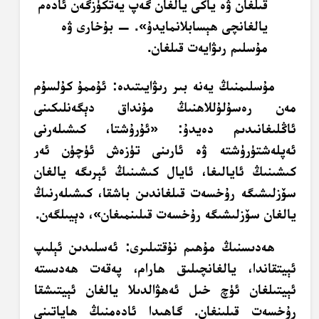
قىلغان ۋە ياكى يالغان گەپ يەتكۈزگەن ئادەم
يالغانچى ھېسابلانمايدۇ». — بۇخارى ۋە
مۇسلىم رىۋايەت قىلغان.
مۇسلىمنىڭ يەنە بىر رىۋايىتىدە: ئۇممۇ كۇلسۇم
مەن رەسۇلۇللاھنىڭ مۇنداق دېگەنلىكىنى
ئاڭلىغانىدىم دەيدۇ: «ئۇرۇشتا، كىشىلەرنى
ئەپلەشتۈرۈشتە ۋە ئارىنى تۈزەش ئۈچۈن ئەر
كىشىنىڭ ئايالىغا، ئايال كىشىنىڭ ئېرىگە يالغان
سۆزلىشىگە رۇخسەت قىلغاندىن باشقا، كىشىلەرنىڭ
يالغان سۆزلىشىگە رۇخسەت قىلىنمىغان»، دېيىلگەن.
ھەدىسنىڭ مۇھىم نۇقتىلىرى: ئەسلىدىن ئېلىپ
ئېيتقاندا، يالغانچىلىق ھارام، پەقەت ھەدىستە
ئېيتىلغان ئۈچ خىل ئەھۋالدىلا يالغان ئېيتىشقا
رۇخسەت قىلىنغان. گاھىدا ئادەمنىڭ ھاياتىنى