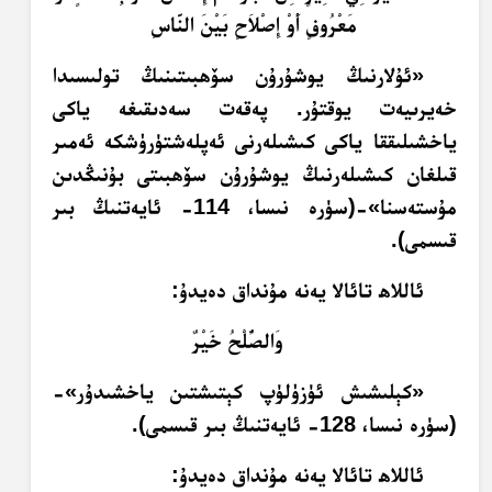
مَعْرُوفٍ أَوْ إِصْلاَحٍ بَيْنَ النَّاسِ
«ئۇلارنىڭ يوشۇرۇن سۆھبىتىنىڭ تولىسىدا
خەيرىيەت يوقتۇر. پەقەت سەدىقىغە ياكى
ياخشىلىققا ياكى كىشىلەرنى ئەپلەشتۈرۈشكە ئەمىر
قىلغان كىشىلەرنىڭ يوشۇرۇن سۆھبىتى بۇنىڭدىن
مۇستەسنا»-(سۈرە نىسا، 114- ئايەتنىڭ بىر
قىسمى).
ئاللاھ تائالا يەنە مۇنداق دەيدۇ:
وَالصُّلْحُ خَيْرٌ
«كېلىشىش ئۈزۈلۈپ كېتىشتىن ياخشىدۇر»-
(سۈرە نىسا، 128- ئايەتنىڭ بىر قىسمى).
ئاللاھ تائالا يەنە مۇنداق دەيدۇ: