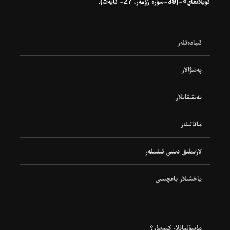
ئويلانغاي»-(39-سۈرە زۇمەر، 27- ئايەت).
ئىبادەتلەر
پەتىۋالار
تەتقىقاتلار
ماقالىلەر
لازىملىق دىنىي ئىلىملەر
ياخشىلار باغچىسى
مۇسۇلمانلار كىمدۇر؟