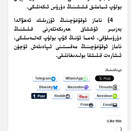
بولۇپ ئىماملىق قىلىشىنىڭ دۇرۇس ئىكەنلىكى.
4) ناماز ئوقۇغۇچىنىڭ ئۆزرىلىك ئەھۋالدا
بەزىبىر ئۇششاق ھەرىكەتلەرنى قىلىشنىڭ
دۇرۇسلۇقى، ئەمما ئۇنىڭ كۆپ بولۇپ كەتمەسلىكى،
ناماز ئوقۇغۇچىنىڭ مەقسىتىنى ئىپادىلەش ئۈچۈن
ئىشارەت قىلىشقا بولىدىغانلىقى.
ئورتاقلىشىڭ:
Telegram
WhatsApp
Bluesky
Mastodon
Threads
Reddit
Nextdoor
Print
Email
Like this:
Loading…