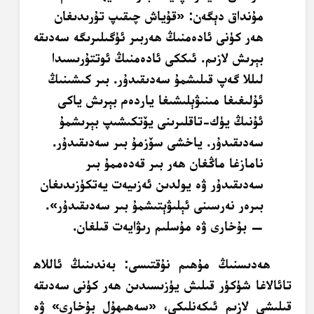
مۇنداق دېگەن: «قۇياش چىقىپ تۇرىدىغان
ھەر كۈنى ئادەمنىڭ ھەربىر ئۈگىلىرىگە سەدىقە
بېرىش لازىم. ئىككى ئادەمنىڭ ئوتتۇرىسىدا
لىللا گەپ قىلىشمۇ سەدىقىدۇر. بىر كىشىنىڭ
ئۇلىغىغا مىنىۋېلىشىغا ياردەم بېرىش ياكى
ئۇنىڭ يۈك-تاقلىرىنى يۆتكىشىپ بېرىشمۇ
سەدىقىدۇر. ياخشى سۆزمۇ بىر سەدىقىدۇر.
نامازغا ماڭغان ھەر بىر قەدەممۇ بىر
سەدىقىدۇر ۋە يولدىن ئەزىيەت يەتكۈزىدىغان
بىرەر نەرسىنى ئېلىۋېتىشمۇ بىر سەدىقىدۇر».
— بۇخارى ۋە مۇسلىم رىۋايەت قىلغان.
ھەدىسنىڭ مۇھىم نۇقتىسى: بەندىنىڭ ئاللاھ
تائالاغا شۈكۈر قىلىش يۈزىسىدىن ھەر كۈنى سەدىقە
قىلىشى لازىم ئىكەنلىكى، «سەھىھۇل بۇخارى» ۋە