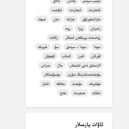
ئېلىم-سېتىم
بەدەن
تالاق
تاھارەت
تىجارەت
تەۋھىد
جازانىخورلۇق
جازانە
جان
جىھاد
رامىزان
روزا
روھ
رۇخسەت بېرىلگەن ئىشلار
زاكات
سودا
سودا - سېتىق
سۇ
شېرىك
قۇرئان
قەرز
كىتاب
كۈمۈش
لازىملىق دىنى ئىلىملەر
مال
مىراس
مۇجتەھىدلەرنىڭ دەۋرى
مۇسۇلمانلار
مۇشرىك
مۇھىت
مەككە
ناماز
نىكاھ
ھىجرەت
ھەج
ئاۋات يازمىلار