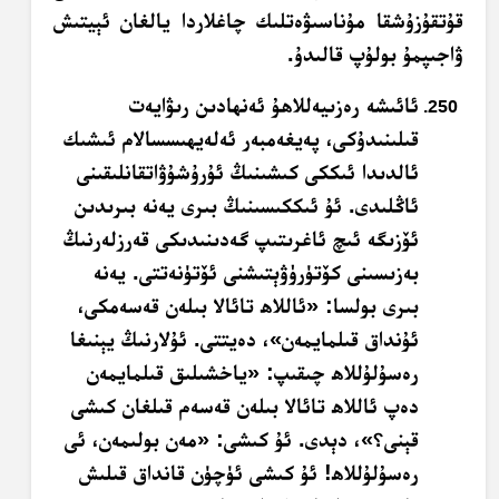
قۇتقۇزۇشقا مۇناسىۋەتلىك چاغلاردا يالغان ئېيتىش
ۋاجىپمۇ بولۇپ قالىدۇ.
ئائىشە رەزىيەللاھۇ ئەنھادىن رىۋايەت
قىلىنىدۇكى، پەيغەمبەر ئەلەيھىسسالام ئىشىك
ئالدىدا ئىككى كىشىنىڭ ئۇرۇشۇۋاتقانلىقىنى
ئاڭلىدى. ئۇ ئىككىسىنىڭ بىرى يەنە بىرىدىن
ئۆزىگە ئىچ ئاغرىتىپ گەدىنىدىكى قەرزلەرنىڭ
بەزىسىنى كۆتۈرۈۋېتىشنى ئۆتۈنەتتى. يەنە
بىرى بولسا: «ئاللاھ تائالا بىلەن قەسەمكى،
ئۇنداق قىلمايمەن»، دەيتتى. ئۇلارنىڭ يېنىغا
رەسۇلۇللاھ چىقىپ: «ياخشىلىق قىلمايمەن
دەپ ئاللاھ تائالا بىلەن قەسەم قىلغان كىشى
قېنى؟»، دېدى. ئۇ كىشى: «مەن بولىمەن، ئى
رەسۇلۇللاھ! ئۇ كىشى ئۈچۈن قانداق قىلىش