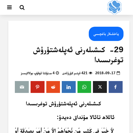
ياخشىلار باغچىسى
29- كىشىلەرنى ئەپلەشتۈرۈش
توغرىسىدا
2018-09-17
421 قېتىم كۆرۈلدى
4 مىنۇتتا ئوقۇپ بولالايسىز
كىشىلەرنى ئەپلەشتۈرۈش توغرىسىدا
ئاللاھ تائالا مۇنداق دەيدۇ:
لاَّ خَيْرَ فِي كَثِيرٍ مِّن نَّجْوَاهُمْ إِلاَّ مَنْ أَمَرَ بِصَدَقَةٍ أَوْ