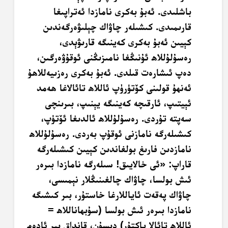
باشلىدى. ئەبۇ بەكرى نامازدا ئەتراپىغا
قارىمىدى. كىشىلەر چاۋاك چېلىۋەرگەندىن
كېيىن ئەبۇ بەكرى كەينىگە قارىۋېدى،
رەسۇلۇللاھ ئۇنىڭغا نامىزىڭنى ئوقۇۋەرگىن،
دەپ ئىشارەت قىلدى. ئەبۇ بەكرى رەزىيەللاھۇ
ئەنھۇ قولىنى كۆتۈرۈپ ئاللاھ تائالاغا ھەمد
ئېيتىپ، ئارقىچە كەينىگە يېنىپ، بىرىنچى
سەپتە تۇردى. رەسۇلۇللاھ ئالدىغا ئۆتۈپ،
كىشىلەرگە نامازنى ئوقۇپ بەردى. رەسۇلۇللاھ
نامازدىن فارىغ بولغاندىن كېيىن كىشىلەرگە
قاراپ: «ئى خالايىق! سىلەرگە نامازدا بىرەر
ئىش بولسا، چاۋاك چالغىنىڭلار نېمىسى،
چاۋاك پەقەت ئاياللارغا خاستۇر، بىر كىشىگە
نامازدا بىرەر ئىش بولسا (سۇبھاناللاھ =
ئاللاھ تائالا پاكتۇر) دېسۇن، قانداق بىر ئادەم