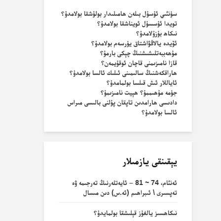
سۈنئىي ئۇسۇل بىلەن ھامىلىدار بولۇشقا بولامدۇ؟
تويدا ئۇسسۇل ئويناشقا بولامدۇ؟
نىكاھ بۇزۇلامدۇ؟
ئۆيدە يالاڭۋاشتاق يۈرسەم بولامدۇ؟
مۇھەببەتلىشىشنىڭ چېكى بارمۇ؟
قازا نامىزىمنى قاچان ئوقۇيمەن؟
ھاراقكەشنىڭ سالىمىنى ئىلىك ئالسا بولامدۇ؟
ئاياللار ئىش قىلسا بولمامدۇ؟
جۈمە مۇھىممۇ؟ ھېيت نامىزىمۇ؟
دادىسى ھارامدىن تاپقان پۇلنى بالىسى مىراس
ئالسا بولامدۇ؟
يېقىنقى يازمىلار
ئەنئام، 74 ~ 81 – ئايەتلەرنىڭ تەرجىمە ۋە
تەپسىرى \ ئىبراھىم (ئە.س) دىن مىسال
نىكاھسىز يالغۇز قېلىشقا بولمايدۇ؟