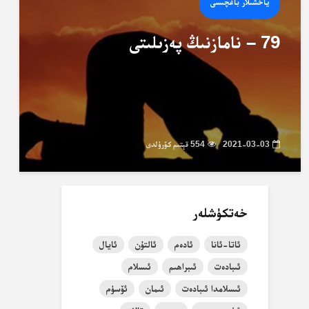
ياخشىلار باغچىسى
79 – نامازنىڭ پەزىلىتى
2021-03-03
554 قېتىم كۆرۈلدى
خەتكۈشلەر
ئاتا-ئانا
ئادەم
ئالتۇن
ئايال
ئىبادەت
ئىبراھىم
ئىسلام
ئىسلامدا ئىبادەت
ئىمان
ئۆسۈم