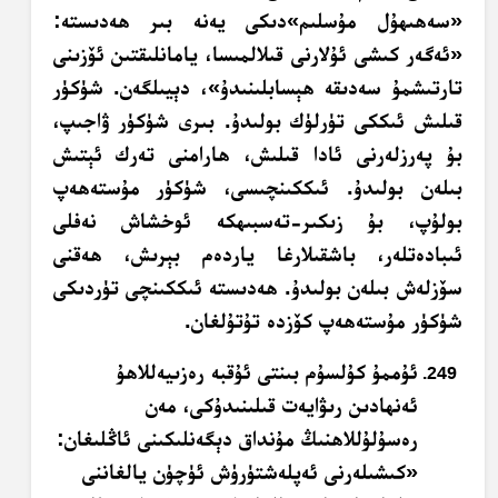
«سەھىھۇل مۇسلىم»دىكى يەنە بىر ھەدىستە:
«ئەگەر كىشى ئۇلارنى قىلالمىسا، يامانلىقتىن ئۆزىنى
تارتىشمۇ سەدىقە ھېسابلىنىدۇ»، دېيىلگەن. شۈكۈر
قىلىش ئىككى تۈرلۈك بولىدۇ. بىرى شۈكۈر ۋاجىپ،
بۇ پەرزلەرنى ئادا قىلىش، ھارامنى تەرك ئېتىش
بىلەن بولىدۇ. ئىككىنچىسى، شۈكۈر مۇستەھەپ
بولۇپ، بۇ زىكىر-تەسبىھكە ئوخشاش نەفلى
ئىبادەتلەر، باشقىلارغا ياردەم بېرىش، ھەقنى
سۆزلەش بىلەن بولىدۇ. ھەدىستە ئىككىنچى تۈردىكى
شۈكۈر مۇستەھەپ كۆزدە تۇتۇلغان.
ئۇممۇ كۇلسۇم بىنتى ئۇقبە رەزىيەللاھۇ
ئەنھادىن رىۋايەت قىلىنىدۇكى، مەن
رەسۇلۇللاھنىڭ مۇنداق دېگەنلىكىنى ئاڭلىغان:
«كىشىلەرنى ئەپلەشتۈرۈش ئۈچۈن يالغاننى