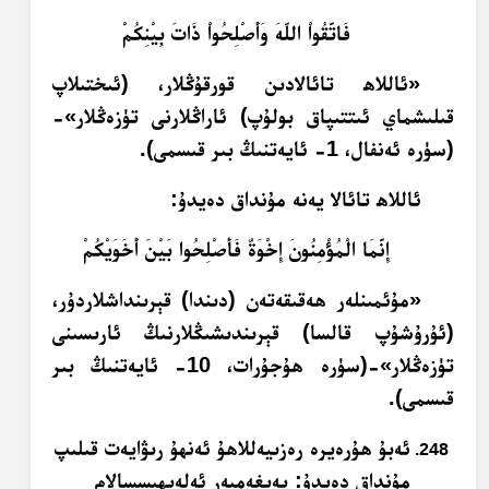
فَاتَّقُواْ اللّهَ وَأَصْلِحُواْ ذَاتَ بِيْنِكُمْ
«ئاللاھ تائالادىن قورقۇڭلار، (ئىختىلاپ
قىلىشماي ئىتتىپاق بولۇپ) ئاراڭلارنى تۈزەڭلار»-
(سۈرە ئەنفال، 1- ئايەتنىڭ بىر قىسمى).
ئاللاھ تائالا يەنە مۇنداق دەيدۇ:
إِنَّمَا الْمُؤْمِنُونَ إِخْوَةٌ فَأَصْلِحُوا بَيْنَ أَخَوَيْكُمْ
«مۇئمىنلەر ھەقىقەتەن (دىندا) قېرىنداشلاردۇر،
(ئۇرۇشۇپ قالسا) قېرىندىشىڭلارنىڭ ئارىسىنى
تۈزەڭلار»-(سۈرە ھۇجۇرات، 10- ئايەتنىڭ بىر
قىسمى).
ئەبۇ ھۇرەيرە رەزىيەللاھۇ ئەنھۇ رىۋايەت قىلىپ
مۇنداق دەيدۇ: پەيغەمبەر ئەلەيھىسسالام