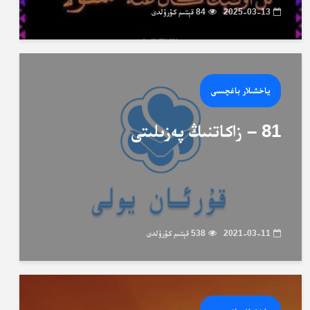
2025-03-13
84 قېتىم كۆرۈلدى
ياخشىلار باغچىسى
81 – زاكاتنىڭ پەزىلىتى
2021-03-11
538 قېتىم كۆرۈلدى