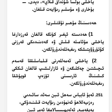
ياخشى بولسا شۇنداق قىلاي»، دېدى. —
بۇخارى ۋە مۇسلىم رىۋايەت قىلغان.
ھەدىسنىڭ مۇھىم نۇقتىلىرى:
1) ھەدىستە ئېغىر كۈنگە قالغان قەرزدارغا
ياخشى مۇئامىلە قىلىش ۋە گەدىنىدىكى قەرزنى
كۆتۈرۈۋېتىشكە رىغبەتلەندۈرۈلگەن.
2) ياخشى ئەمەللەرنى قىلماسلىققا قەسەم
ئىچىشتىن چەكلىگەن ۋە ئازارلىشىپ قالغان ئىككى
كىشىنىڭ ئارىسىنى تۈزەپ قويۇشقا
رىغبەتلەندۈرۈلگەن.
ئەبۇ ئابباس سەھل ئىبن سەئد سائىدىي
رەزىيەللاھۇ ئەنھۇدىن رىۋايەت قىلىنىدۇكى،
پەيغەمبەر ئەلەيھىسسالامغا ئەمر ئىبن