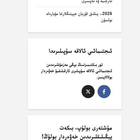
تەرجىمە ۋە تەپسىرى
2026- يىللىق قۇربان ھېيتىڭلارغا مۇبارەك
بولسۇن
ئىجتىمائىي ئالاقە سۇپىلىرىدا
تور بىكتىمىزنىىڭ يېڭى مەزمۇنلىرىدىن
ئىجتىمائىي ئالاقە سۇپىلىرى ئارقىلىقمۇ خەۋەردار
بولالايسىز.
مۇشتەرى بولۇپ، بىكەت
يېڭىلىقلىرىدىن خەۋەردار بولۇڭ!