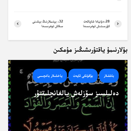
28-دۇنيادا شاپائەت
32- يېتىملارنىڭ بېشىنى
كۆرسىتىش توغرىسىدا
سىلاش توغرىسىدا
بۇلارنىمۇ ياقتۇرىشىڭىز مۇمكىن
باشقىلار
بۈگۈنكى ئايەت
ياخشىلار باغچىسى
دەلىلسىز سۆزلەش يالغانچلىقتۇر