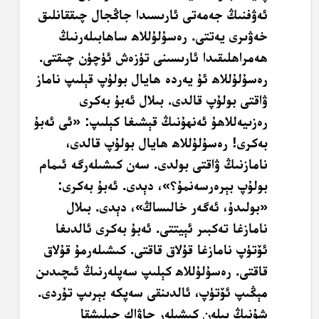
ئەۋفنىڭ جەمەتى ئارىسىدا جاڭجال چىققانلىق
خەۋىرى يەتتى. رەسۇلۇللاھ ساھابىلەرنىڭ
ھەمراھلىقىدا ئارىسىنى تۈزەش ئۈچۈن چىقتى.
رەسۇلۇللاھ ئۇ يەردە ھايال بولۇپ قېلىپ ناماز
ۋاقتى بولۇپ قالدى. بىلال ئەبۇ بەكرى
رەزىيەللاھۇ ئەنھۇنىڭ قېشىغا كېلىپ: «ئى ئەبۇ
بەكرى! رەسۇلۇللاھ ھايال بولۇپ قالدى،
نامازنىڭ ۋاقتى بولدى. سەن كىشىلەرگە ئىمام
بولۇپ بېرەرسەنمۇ؟»، دېدى. ئەبۇ بەكرى:
«بولىدۇ، ئەگەر خالىساڭ»، دېدى. بىلال
نامازغا تەكبىر ئېيتتى. ئەبۇ بەكرى ئالدىغا
ئۆتۈپ نامازغا قۇلاق قاقتى. كىشىلەرمۇ قۇلاق
قاقتى. رەسۇلۇللاھ كېلىپ سەپلەرنىڭ ئىچىدىن
مېڭىپ ئۆتۈپ، ئالدىنقى سەپكە بېرىپ تۇردى.
شۇنىڭ بىلەن كىشىلەر چاۋاك چېلىشقا