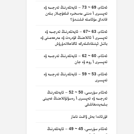
ئەنئام، 69 ~ 73 – ئايەتلەرنىڭ تەرجىمە ۋە
تەپسىرى \ دىننى مەسخىرە قىلغۇچىلار بىلەن
قانداق مۇئامىلە قىلىنىدۇ؟
ئەنئام، 63 ~67 – ئايەتلەرنىڭ تەرجىمە ۋە
تەپسىرى \ ئاللاھنىڭ قۇدرەت ۋە مەرھەمىتى ۋە
باتىل ئېتىقادكىلەرگە ئاگاھلاندۇرۇش
ئەنئام، 60 ~ 62 – ئايەتلەرنىڭ تەرجىمە ۋە
تەپسىرى \ روھ ۋە جان
ئەنئام، 53 ~ 59 – ئايەتلەرنىڭ تەرجىمە ۋە
تەپسىرى
ئەنئام سۈرىسى، 50 ~ 52 – ئايەتلەرنىڭ
تەرجىمە ۋە تەپسىرى \ رەسۇلۇللاھنىڭ غەيبنى
بىلمەيدىغانلىقى
قۇرئاندا بەش ۋاقىت ناماز
ئەنئام سۈرىسى، 45 ~ 49 – ئايەتلەرنىڭ