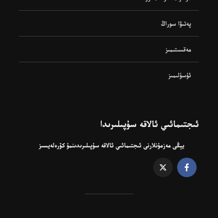
پەتىۋا سوراڭ
مەقسىتىمىز
ئۇسۇلىمىز
ئىجتىمائىي ئالاقە سۇپىلىرىدا
يېڭى مەزمۇنلارنى ئىجتىمائىي ئالاقە سۇپىلىرىدىنمۇ كۆرەلەيسىز