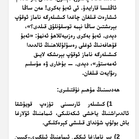
ئاڭلىسا قارايدۇ. ئى ئەبۇ بەكرى! مەن ساڭا
ئىشارەت قىلغان چاغدا كىشىلەرگە ناماز ئوقۇپ
بېرىشتىن ساڭا نېمە توسقۇنلۇق قىلدى؟»،
دېدى. ئەبۇ بەكرى رەزىيەللاھۇ ئەنھۇ: «ئەبۇ
قۇھافەنىڭ ئوغلى رەسۇلۇللاھنىڭ ئالدىدا
كىشىلەرگە ناماز ئوقۇپ بېرىشكە لايىق
ئەمەستۇر»، دېدى. — بۇخارى ۋە مۇسلىم
رىۋايەت قىلغان.
ھەدىسنىڭ مۇھىم نۇقتىلىرى:
1) كىشىلەر ئارىسىنى تۈزەپ قويۇشقا
ئالدىراشنىڭ ياخشى ئىكەنلىكى، ئىمامنىڭ ئۇلارغا
باش بولۇپ شۇنداق قىلىشى كېرەكلىكى.
2) بىر نامازغا ئىككى ئىمامنىڭ ئىلگىرى-كېيىن