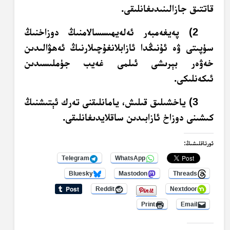
قاتتىق جازالىنىدىغانلىقى.
2) پەيغەمبەر ئەلەيھىسسالامنىڭ دوزاخنىڭ
سۈپىتى ۋە ئۇنىڭدا ئازابلانغۇچىلارنىڭ ئەھۋالىدىن
خەۋەر بېرىشى ئىلمى غەيب جۈملىسىدىن
ئىكەنلىكى.
3) ياخشىلىق قىلىش، يامانلىقنى تەرك ئېتىشنىڭ
كىشىنى دوزاخ ئازابىدىن ساقلايدىغانلىقى.
ئورتاقلىشىڭ:
Telegram
WhatsApp
Bluesky
Mastodon
Threads
Reddit
Nextdoor
Print
Email