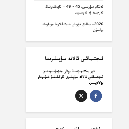
ئەنئام سۈرىسى، 45 ~ 49 – ئايەتلەرنىڭ
تەرجىمە ۋە تەپسىرى
2026- يىللىق قۇربان ھېيتىڭلارغا مۇبارەك
بولسۇن
ئىجتىمائىي ئالاقە سۇپىلىرىدا
تور بىكتىمىزنىىڭ يېڭى مەزمۇنلىرىدىن
ئىجتىمائىي ئالاقە سۇپىلىرى ئارقىلىقمۇ خەۋەردار
بولالايسىز.