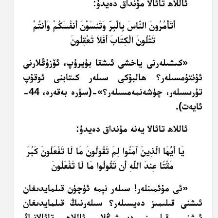
ئاللاھ تائالا مۇنداق دەيدۇ:
أَتَأْمُرُونَ النَّاسَ بِالْبِرِّ وَتَنسَوْنَ أَنفُسَكُمْ وَأَنتُمْ
تَتْلُونَ الْكِتَابَ أَفَلاَ تَعْقِلُونَ
«كىشىلەرنى ياخشى ئىشقا بۇيرۇپ، ئۆزۈڭلارنى
ئۇنتۇمسىلەر؟ ھالبۇكى سىلەر كىتابنى ئوقۇپ
تۇرىسىلەر، چۈشەنمەمسىلەر؟»-(سۈرە بەقەرە، 44-
ئايەت).
ئاللاھ تائالا يەنە مۇنداق دەيدۇ:
يَا أَيُّهَا الَّذِينَ آَمَنُوا لِمَ تَقُولُونَ مَا لَا تَفْعَلُونَ كَبُرَ
مَقْتًا عِندَ اللَّهِ أَن تَقُولُوا مَا لَا تَفْعَلُونَ
«ئى مۇئمىنلەر! سىلەر نېمە ئۈچۈن قىلمايدىغان
ئىشنى قىلىمىز دەيسىلەر؟ سىلەرنىڭ قىلمايدىغان
ئىشنى قىلىمىز دېيىشىڭلار ئاللاھ تائالانىڭ