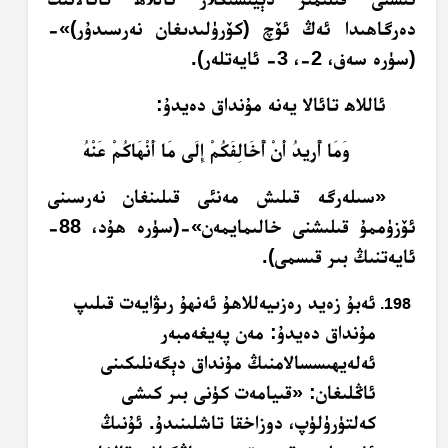
دەرگاھىدا ئەڭ ئۆچ (كۆرۈلىدىغان نەرسىدۇر)»-
(سۈرە سەف، 2-، 3- ئايەتلەر).
ئاللاھ تائالا يەنە مۇنداق دەيدۇ:
وَمَا أُرِيدُ أَنْ أُخَالِفَكُمْ إِلَى مَا أَنْهَاكُمْ عَنْهُ
«سىلەرگە قىلىش مەنئى قىلىنغان نەرسىنى
ئۆزۈممۇ قىلىشنى خالىمايمەن»-(سۈرە ھۇد، 88-
ئايەتنىڭ بىر قىسمى).
ئەبۇ زەيد رەزىيەللاھۇ ئەنھۇ رىۋايەت قىلىپ
مۇنداق دەيدۇ: مەن پەيغەمبەر
ئەلەيھىسسالامنىڭ مۇنداق دېگەنلىكىنى
ئاڭلىغان: «قىيامەت كۈنى بىر كىشى
كەلتۈرۈلۈپ، دوزاخقا تاشلىنىدۇ. ئۇنىڭ