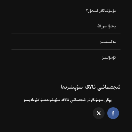
مۇسۇلمانلار كىمدۇر؟
پەتىۋا سوراڭ
مەقسىتىمىز
ئۇسۇلىمىز
ئىجتىمائىي ئالاقە سۇپىلىرىدا
يېڭى مەزمۇنلارنى ئىجتىمائىي ئالاقە سۇپىلىرىدىنمۇ كۆرەلەيسىز