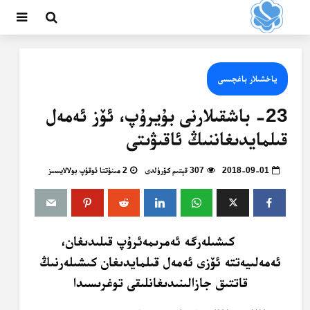
ياخشىلار باغچىسى
23- باشقىلارنى بۇيرۇپ، ئۆز ئەمەل
قىلمايدىغاننىڭ ئاقىۋىتى
2018-09-01
307 قېتىم كۆرۈلدى
2 مىنۇتتا ئوقۇپ بولالايسىز
كىشىلەرگە ئەمرىمەئرۇپ قىلىدىغان،
ئەمەلىيەتتە ئۆزى ئەمەل قىلمايدىغان كىشىلەرنىڭ
قاتتىق جازالىنىدىغانلىقى توغرىسىدا