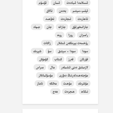
ئىسلامدا ئىبادەت
ئىمان
ئۆسۈم
ئېلىم-سېتىم
بەدەن
تالاق
تاھارەت
تىجارەت
تەۋھىد
جازانىخورلۇق
جازانە
جان
جىھاد
رامىزان
روزا
روھ
رۇخسەت بېرىلگەن ئىشلار
زاكات
سودا
سودا - سېتىق
سۇ
شېرىك
قۇرئان
قەرز
كىتاب
كۈمۈش
لازىملىق دىنى ئىلىملەر
مال
مىراس
مۇجتەھىدلەرنىڭ دەۋرى
مۇسۇلمانلار
مۇشرىك
مۇھىت
مەككە
ناماز
نىكاھ
ھىجرەت
ھەج