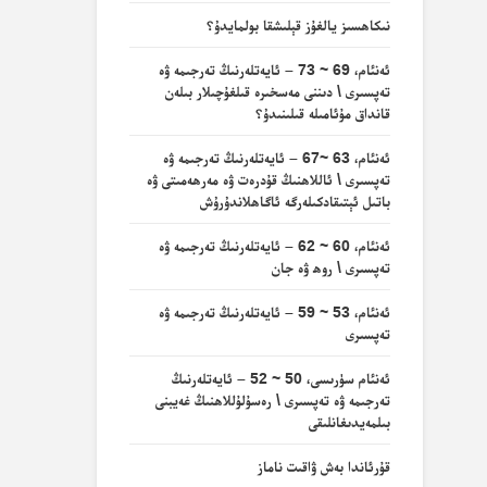
نىكاھسىز يالغۇز قېلىشقا بولمايدۇ؟
ئەنئام، 69 ~ 73 – ئايەتلەرنىڭ تەرجىمە ۋە
تەپسىرى \ دىننى مەسخىرە قىلغۇچىلار بىلەن
قانداق مۇئامىلە قىلىنىدۇ؟
ئەنئام، 63 ~67 – ئايەتلەرنىڭ تەرجىمە ۋە
تەپسىرى \ ئاللاھنىڭ قۇدرەت ۋە مەرھەمىتى ۋە
باتىل ئېتىقادكىلەرگە ئاگاھلاندۇرۇش
ئەنئام، 60 ~ 62 – ئايەتلەرنىڭ تەرجىمە ۋە
تەپسىرى \ روھ ۋە جان
ئەنئام، 53 ~ 59 – ئايەتلەرنىڭ تەرجىمە ۋە
تەپسىرى
ئەنئام سۈرىسى، 50 ~ 52 – ئايەتلەرنىڭ
تەرجىمە ۋە تەپسىرى \ رەسۇلۇللاھنىڭ غەيبنى
بىلمەيدىغانلىقى
قۇرئاندا بەش ۋاقىت ناماز