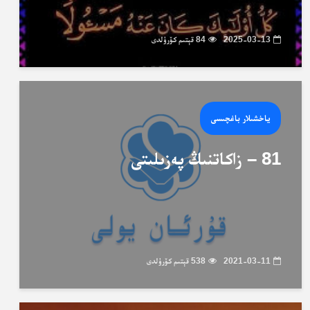
2025-03-13
84 قېتىم كۆرۈلدى
ياخشىلار باغچىسى
81 – زاكاتنىڭ پەزىلىتى
2021-03-11
538 قېتىم كۆرۈلدى