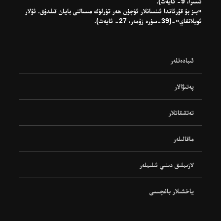
ئىسرا، 9- ئايەت).
«بىز بۇ قۇرئاندا ئىنسانلار ئۈچۈن ھەر تۈرلۈك مىسالنى بايان قىلدۇق. ئۇلار
ئويلانغاي»-(39-سۈرە زۇمەر، 27- ئايەت).
ئىبادەتلەر
پەتىۋالار
تەتقىقاتلار
ماقالىلەر
لازىملىق دىنىي ئىلىملەر
ياخشىلار باغچىسى