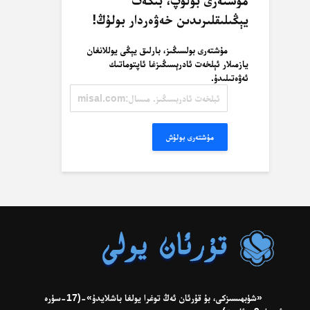
مۇشتەرى بولۇپ، بىكەت
يېڭىلىقلىرىدىن خەۋەردار بولۇڭ!
مۇشتەرى بولسىڭىز، بارلىق يېڭى يوللانغان
يازمىلار ئېلخەت ئادرېسىڭىزغا ئاپتوماتىك
ئەۋەتىلىدۇ.
ئېلخەت
ئادرېسىڭىز.
مىسال:
misal@misal.com
مۇشتەرى بولۇش
«شۈبھىسىزكى، بۇ قۇرئان ئەڭ توغرا يولغا باشلايدۇ»-(17-سۈرە