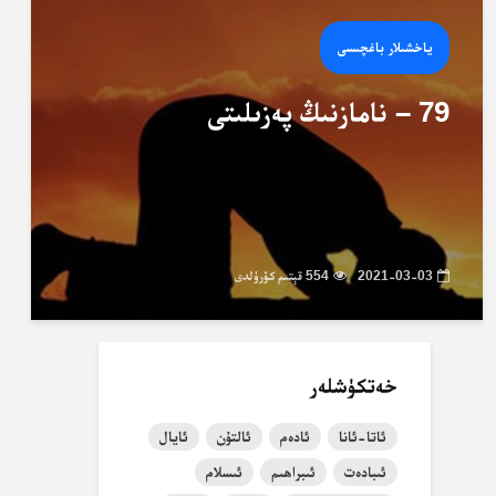
ياخشىلار باغچىسى
79 – نامازنىڭ پەزىلىتى
2021-03-03
554 قېتىم كۆرۈلدى
خەتكۈشلەر
ئاتا-ئانا
ئادەم
ئالتۇن
ئايال
ئىبادەت
ئىبراھىم
ئىسلام