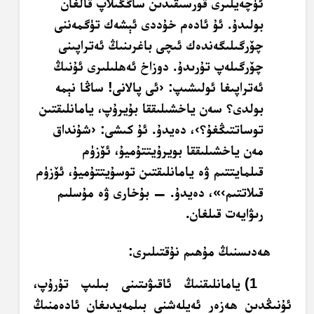
ئۈچەيلىرى قورسىقىدىن ساڭگىلاپ قالغان
بولىدۇ. ئۇ ئادەم خۇددى ئېشەك تۈگمەننى
چۆرگىلىگەندەك ئىچى باغرىنىڭ ئەتراپىنى
چۆرگىلەپ تۇرىدۇ. دوزاخ ئەھلىلىرى ئۇنىڭ
ئەتراپىغا ئولىشىپ: ‹ئى پالانى! ساڭا نېمە
بولدى؟ سەن ياخشىلىققا بۇيرۇپ، يامانلىقتىن
توساتتىڭغۇ؟›، دەيدۇ. ئۇ كىشى: ‹شۇنداق
مەن ياخشىلىققا بويرۇيتتۇميۇ، ئۆزۈم
قىلمايتتىم ۋە يامانلىقتىن توسۇيتتۇميۇ، ئۆزۈم
قىلاتتىم›»، دەيدۇ. — بۇخارى ۋە مۇسلىم
رىۋايەت قىلغان.
ھەدىسنىڭ مۇھىم نۇقتىلىرى:
1) يامانلىقنىڭ ئاقىۋىتىنى بىلىپ تۇرۇپ،
ئۇنىڭدىن ھەزەر ئەيلەشنى بىلمەيدىغان ئادەمنىڭ