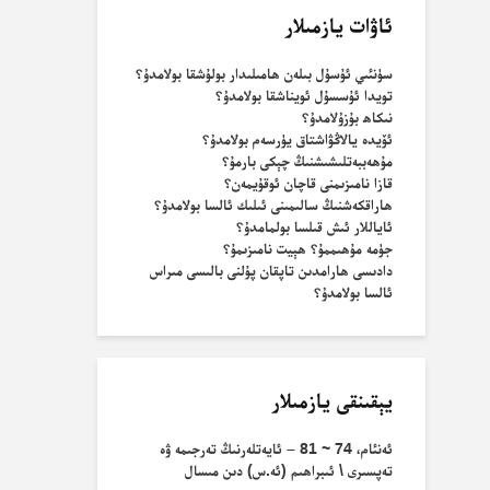
ئاۋات يازمىلار
سۈنئىي ئۇسۇل بىلەن ھامىلىدار بولۇشقا بولامدۇ؟
تويدا ئۇسسۇل ئويناشقا بولامدۇ؟
نىكاھ بۇزۇلامدۇ؟
ئۆيدە يالاڭۋاشتاق يۈرسەم بولامدۇ؟
مۇھەببەتلىشىشنىڭ چېكى بارمۇ؟
قازا نامىزىمنى قاچان ئوقۇيمەن؟
ھاراقكەشنىڭ سالىمىنى ئىلىك ئالسا بولامدۇ؟
ئاياللار ئىش قىلسا بولمامدۇ؟
جۈمە مۇھىممۇ؟ ھېيت نامىزىمۇ؟
دادىسى ھارامدىن تاپقان پۇلنى بالىسى مىراس
ئالسا بولامدۇ؟
يېقىنقى يازمىلار
ئەنئام، 74 ~ 81 – ئايەتلەرنىڭ تەرجىمە ۋە
تەپسىرى \ ئىبراھىم (ئە.س) دىن مىسال