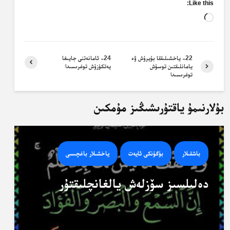
Like this:
Loading…
22- ياخشىلىققا بۇيرۇش ۋە
24- ئامانەتنى جايىغا
يامانلىقتىن توسۇش
يەتكۈزۈش توغرىسىدا
توغرىسىدا
بۇلارنىمۇ ياقتۇرىشىڭىز مۇمكىن
باشقىلار
بۈگۈنكى ئايەت
ياخشىلار باغچىسى
دەلىلسىز سۆزلەش يالغانچلىقتۇر