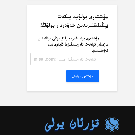
مۇشتەرى بولۇپ، بىكەت
يېڭىلىقلىرىدىن خەۋەردار بولۇڭ!
مۇشتەرى بولسىڭىز، بارلىق يېڭى يوللانغان
يازمىلار ئېلخەت ئادرېسىڭىزغا ئاپتوماتىك
ئەۋەتىلىدۇ.
ئېلخەت
ئادرېسىڭىز.
مىسال:
misal@misal.com
مۇشتەرى بولۇش