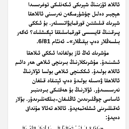
ئاللاھ ئۆزىنىڭ شېرىكى ئىكەنلىكى توغرىسىدا
ھېچبىر دەلىل چۈشۈرمىگەن نەرسىنى ئاللاھقا
شېرىك قىلىشتىن قورقمايۋاتىسىلەر. بۇ ئىككى
پىرقىنىڭ قايسىسى قورقماسلىققا تېگىشلىك؟ ئەگەر
بىلسەڭلار دەپ بېقىڭلار»- ئەنئام 6/81.
مۇشرىك ئەڭ ئاز بولغاندا ئىككى ئىلاھقا
ئىشىنىدۇ. مۇشرىكلارنىڭ بىرىنچى ئىلاھى ھەر دائىم
ئاللاھ بولىدۇ. ئىككىنچى ئىلاھى بولسا ئۇلارنىڭ
ئاللاھقا ۋەسىلە بولىدۇ دەپ ئېتىقاد قىلغان
نەرسىسىدۇر. ئۇلارنىڭ بۇ ھەقتىكى بىردىنبىر
ئاساسى چوڭلىرىدىن ئاڭلىغان-بىلگەنلىرىدۇر. بۇلار
ئەقىللىرىنى ئىشلەتمەيدۇ. ئاللاھ تەئالا مۇنداق
دەيدۇ:
«وَإِذَا قِيلَ لَهُمْ تَعَالَوْاْ إِلَى مَا أَنزَلَ اللّهُ وَإِلَى