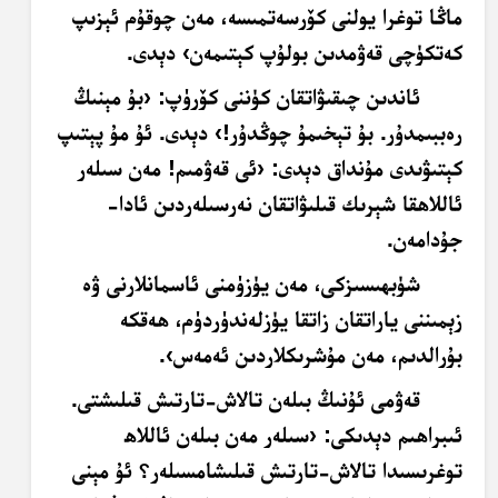
ماڭا توغرا يولنى كۆرسەتمىسە، مەن چوقۇم ئېزىپ
كەتكۈچى قەۋمدىن بولۇپ كېتىمەن› دېدى.
ئاندىن چىقىۋاتقان كۈننى كۆرۈپ: ‹بۇ مېنىڭ
رەببىمدۇر. بۇ تېخىمۇ چوڭدۇر!› دېدى. ئۇ مۇ پېتىپ
كېتىۋىدى مۇنداق دېدى: ‹ئى قەۋمىم! مەن سىلەر
ئاللاھقا شېرىك قىلىۋاتقان نەرسىلەردىن ئادا-
جۇدامەن.
شۈبھىسىزكى، مەن يۈزۈمنى ئاسمانلارنى ۋە
زېمىننى ياراتقان زاتقا يۈزلەندۈردۈم، ھەقكە
بۇرالدىم، مەن مۇشرىكلاردىن ئەمەس›.
قەۋمى ئۇنىڭ بىلەن تالاش-تارتىش قىلىشتى.
ئىبراھىم دېدىكى: ‹سىلەر مەن بىلەن ئاللاھ
توغرىسىدا تالاش-تارتىش قىلىشامسىلەر؟ ئۇ مېنى