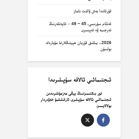
قۇرئاندا بەش ۋاقىت ناماز
ئەنئام سۈرىسى، 45 ~ 49 – ئايەتلەرنىڭ
تەرجىمە ۋە تەپسىرى
2026- يىللىق قۇربان ھېيتىڭلارغا مۇبارەك
بولسۇن
ئىجتىمائىي ئالاقە سۇپىلىرىدا
تور بىكتىمىزنىىڭ يېڭى مەزمۇنلىرىدىن
ئىجتىمائىي ئالاقە سۇپىلىرى ئارقىلىقمۇ خەۋەردار
بولالايسىز.