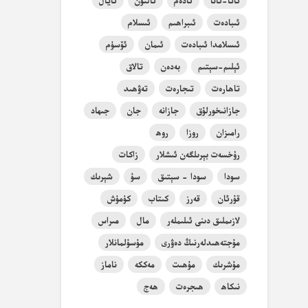
ئاتا-ئانا
ئادەم
ئالتۇن
ئايال
ئىبادەت
ئىبراھىم
ئىسلام
ئىسلامدا ئىبادەت
ئىمان
ئۆسۈم
ئېلىم-سېتىم
بەدەن
تالاق
تاھارەت
تىجارەت
تەۋھىد
جازانىخورلۇق
جازانە
جان
جىھاد
رامىزان
روزا
روھ
رۇخسەت بېرىلگەن ئىشلار
زاكات
سودا
سودا - سېتىق
سۇ
شېرىك
قۇرئان
قەرز
كىتاب
كۈمۈش
لازىملىق دىنى ئىلىملەر
مال
مىراس
مۇجتەھىدلەرنىڭ دەۋرى
مۇسۇلمانلار
مۇشرىك
مۇھىت
مەككە
ناماز
نىكاھ
ھىجرەت
ھەج