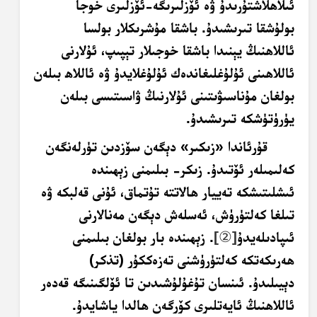
ئىلاھلاشتۇرىدۇ ۋە ئۆزلىرىگە-ئۆزلىرى خوجا
بولۇشقا تىرىشىدۇ. باشقا مۇشرىكلار بولسا
ئاللاھنىڭ يېنىدا باشقا خوجىلار تېپىپ، ئۇلارنى
ئاللاھىنى ئۇلۇغلىغاندەك ئۇلۇغلايدۇ ۋە ئاللاھ بىلەن
بولغان مۇناسىۋىتىنى ئۇلارنىڭ ۋاسىتىسى بىلەن
يۈرۈتۈشكە تىرىشىدۇ.
قۇرئاندا «زىكىر» دېگەن سۆزدىن تۈرلەنگەن
كەلىمىلەر ئۆتىدۇ. زىكر- بىلىمنى زېھىندە
ئىشلىتىشكە تەييار ھالاتتە تۇتماق، ئۇنى قەلبكە ۋە
تىلغا كەلتۈرۈش، ئەسلەش دېگەن مەنالارنى
ئىپادىلەيدۇ
]
②
[
. زېھىندە بار بولغان بىلىمنى
ھەرىكەتكە كەلتۈرۈشنى تەزەككۇر (
تذكر
)
دېيىلىدۇ. ئىنسان تۇغۇلۇشىدىن تا ئۆلگىنىگە قەدەر
ئاللاھنىڭ ئايەتلىرى كۆرگەن ھالدا ياشايدۇ.