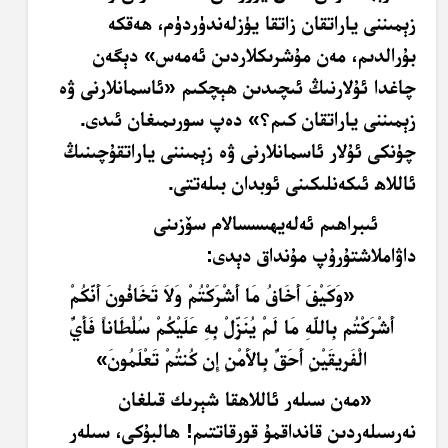
زېمىننى ياراتقان زاتقا يۈزلەندۈردۈم، ھەقكە
بۇرالدىم، مەن مۇشرىكلاردىن ئەمەس» دېگەن
چاغدا ئۇلارنىڭ ئىچىدىن ھېچكىم «ئاسمانلارنى ۋە
زېمىننى ياراتقان كىم؟» دەپ سورىمىغان ئىدى.
چۈنكى ئۇلار ئاسمانلارنى ۋە زېمىننى ياراتقۇچىنىڭ
ئاللاھ ئىكەنلىكىنى ئوبدان بىلەتتى.
ئىبراھىم ئەلەيھىسسالام سۆزىنى
داۋاملاشتۇرۇپ مۇنداق دېدى:
«وَكَيْفَ أَخَافُ مَا أَشْرَكْتُمْ وَلاَ تَخَافُونَ أَنَّكُمْ
أَشْرَكْتُم بِاللّهِ مَا لَمْ يُنَزِّلْ بِهِ عَلَيْكُمْ سُلْطَاناً فَأَيُّ
الْفَرِيقَيْنِ أَحَقُّ بِالأَمْنِ إِن كُنتُمْ تَعْلَمُونَ»
«مەن سىلەر ئاللاھقا شېرىك قىلغان
نەرسىلەردىن قانداقمۇ قورقاتتىم! ھالبۇكى، سىلەر