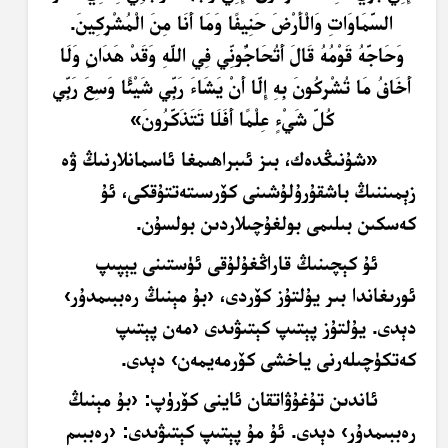
السَّمَاوَاتِ وَالْأَرْضَ حَنِيفًا وَمَا أَنَا مِنَ الْمُشْرِكِينَ.
وَحَاجَّهُ قَوْمُهُ قَالَ أَتُحَاجُّونِّي فِي اللَّهِ وَقَدْ هَدَانِ وَلَا
أَخَافُ مَا تُشْرِكُونَ بِهِ إِلَّا أَنْ يَشَاءَ رَبِّي شَيْئًا وَسِعَ رَبِّي
كُلَّ شَيْءٍ عِلْمًا أَفَلَا تَتَذَكَّرُونَ»
«شۇنىڭدەك، بىز ئىبراھىمغا ئاسمانلارنىڭ ۋە
زېمىننىڭ باشقۇرۇلۇشىنى كۆرسىتەتتۇقكى، ئۇ
كەسكىن بىلىمى بولغۇچىلاردىن بولسۇن.
ئۇ كېچىنىڭ قاراڭغۇلۇقى ئۈستىنى يېپىپ
ئورىغاندا بىر يۇلتۇز كۆردى، ‹بۇ مېنىڭ رەببىمدۇر›
دېدى. يۇلتۇز پېتىپ كېتىۋىدى ‹مەن پېتىپ
كەتكۈچىلەرنى ياخشى كۆرمەيمەن› دېدى.
ئاندىن تۇغۇۋاتقان ئاينى كۆرۈپ: ‹بۇ مېنىڭ
رەببىمدۇر› دېدى. ئۇ مۇ پېتىپ كېتىۋىدى: ‹رەببىم