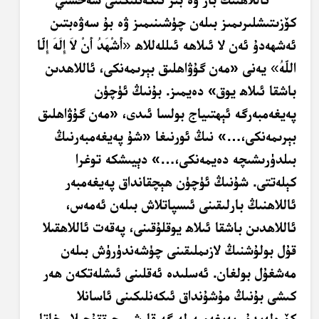
كۆزىتىشلىرىمىز بىلەن چۈشىنىمىز ۋە بۇ سەۋەبتىن
ئەشھەدۇ ئەن لا ئىلاھە ئىللەللاھ
«
أَشْهَدُ أَنْ لاَ إِلَهَ إِلَّا
اللَّهُ
»
يەنى «مەن گۇۋاھلىق بېرىمەنكى، ئاللاھدىن
باشقا ئىلاھ يوق» دەيمىز. بۇنىڭ ئۈچۈن
پەيغەمبەرگە ئېھتىياج بولسا ئىدى، «مەن گۇۋاھلىق
بېرىمەنكى،…» نىڭ ئورنىغا «شۇ پەيغەمبەرنىڭ
بىلدۈرىشىچە دەيمەنكى،…» دېيىشكە توغرا
كېلەتتى. شۇنىڭ ئۈچۈن ھېچقانداق پەيغەمبەر
ئاللاھنىڭ بارلىقىنى ئىسپاتلاش بىلەن ئەمەس،
ئاللاھدىن باشقا ئىلاھ يوقلۇقىنى، پەقەت ئاللاھقىلا
قۇل بولۇشنىڭ لازىملىقىنى چۈشەندۈرۈش بىلەن
مەشغۇل بولغان. ئەسلىدە ئەقلىنى ئىشلەتكەن ھەر
كىشى بۇنىڭ مۇشۇنداق ئىكەنلىكىنى ئاسانلا
كۆرەلەيدۇ. پەيغەمبەرلەرگە قارشى چىققۇچىلار خاتا