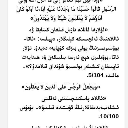
الرَّسُولِ قَالُواْ حَسْبُنَا مَا وَجَدْنَا عَلَيْهِ آبَاءنَا أَوَلَوْ كَانَ
آبَاؤُهُمْ لاَ يَعْلَمُونَ شَيْئاً وَلاَ يَهْتَدُونَ»
«ئۇلارغا ئاللاھ نازىل قىلغان كىتابقا ۋە
ئاللاھنىڭ ئەلچىسىگە كېلىڭلار، دېيىلسە: ‹ئاتا-
بوۋىلىرىمىزنىڭ يولى بىزگە كۇپايە› دەيدۇ. ئۇلار
ئاتا-بوۋىلىرى ھېچ نەرسە بىلمىگەن ۋە ھىدايەت
تاپمىغان كىشىلەر بولسىمۇ شۇنداق قىلامدۇ؟»-
مائىدە 5/104.
«وَيَجْعَلُ الرِّجْسَ عَلَى الَّذِينَ لاَ يَعْقِلُونَ»
«ئاللاھ پاسكىنىچىلىقنى ئەقلىنى
ئىشلەتمەيدىغانلارنىڭ ئۈستىدە قىلىدۇ»- يۇنۇس
10/100.
ئاللاھنىڭ بار ۋە بىر ئىكەنلىكىنى شەخسىي