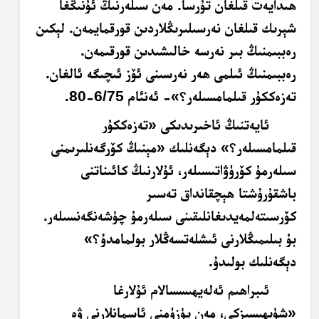
ھىدايەت قىلغان تۇرسا. مەن سىلەرنىڭ ئۇنىڭغا
شېرىك قىلغان نەرسىلىرىڭلاردىن قورقمايمەن. لېكىن
رەببىمنىڭ بىر نەرسە خالىشىدىن قورقىمەن.
رەببىمنىڭ ئىلمى ھەر نەرسىنى ئۆز ئىچىگە ئالغان.
تەزەككۇر قىلمامسىلەر؟»- ئەنئام 6/75-80.
ئايەتنىڭ ئاخىرىدىكى «تەزەككۇر
قىلمامسىلەر؟» دېگەنلىك «مېنىڭ كۆرگەنلىرىمنى
سىلەرمۇ كۆرۈۋاتىسىلەر، ئۇلارنىڭ كائىناتنى
باشقۇرۇشتا ھېچقانداق تەسىر
كۆرسىتەلمەيدىغانلىقىنى سىلەرمۇ چۈشەنگەنسىلەر.
بۇ بىلىمىڭلارنى ئىشلەتسەڭلار بولمامدۇ؟»
دېگەنلىك بولىدۇ.
ئىبراھىم ئەلەيھىسسالام ئۇلارغا
«شۈبھىسىزكى، مەن يۈزۈمنى ئاسمانلارنى ۋە