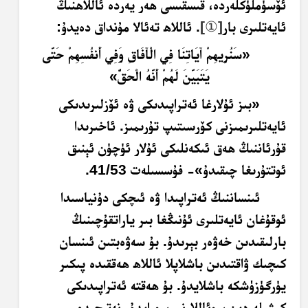
ئۆسۈملۈكلەردە، قىسقىسى ھەر يەردە ئاللاھنىڭ
ئايەتلىرى بار
]
①
[
. ئاللاھ تەئالا مۇنداق دەيدۇ:
«سَنُرِيهِمْ آيَاتِنَا فِي الْآفَاقِ وَفِي أَنفُسِهِمْ حَتَّى
يَتَبَيَّنَ لَهُمْ أَنَّهُ الْحَقُّ»
«بىز ئۇلارغا ئەتراپىدىكى ۋە ئۆزلىرىدىكى
ئايەتلىرىمىزنى كۆرسىتىپ تۇرىمىز. ئاخىرىدا
قۇرئاننىڭ ھەق ئىكەنلىكى ئۇلار ئۈچۈن ئېنىق
ئوتتۇرىغا چىقىدۇ»- فۇسسىلەت 41/53.
ئىنساننىڭ ئەتراپىدا ۋە ئىچكى دۇنياسىدا
ئوقۇغان ئايەتلىرى ئۇنىڭغا بىر ياراتقۇچىنىڭ
بارلىقىدىن خەۋەر بېرىدۇ. بۇ سەۋەبتىن ئىنسان
كىچىك ۋاقتىدىن باشلاپلا ئاللاھ ھەققىدە پىكىر
يۈرگۈزۈشكە باشلايدۇ. بۇ ھەقتە ئەتراپىدىكى
كىشىلەردىن سوئاللارنى سورايدۇ. نەتىجىدە