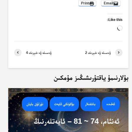
Print
Email
Like this:
Loading…
ۋەسىلە ۋە شېرىك 2
ۋەسىلە ۋە شېرىك 4
بۇلارنىمۇ ياقتۇرىشىڭىز مۇمكىن
ئەقىدە
باشقىلار
بۈگۈنكى ئايەت
نۇرلۇق بايان
ئەنئام، 74 ~ 81 – ئايەتلەرنىڭ