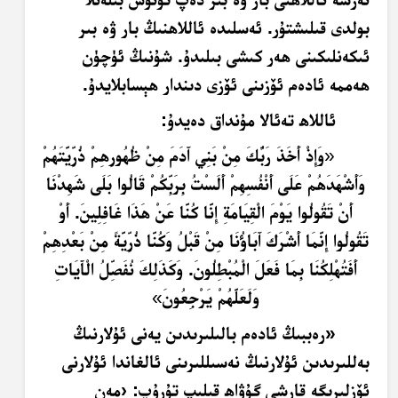
بولدى قىلىشتۇر. ئەسلىدە ئاللاھنىڭ بار ۋە بىر
ئىكەنلىكىنى ھەر كىشى بىلىدۇ. شۇنىڭ ئۈچۈن
ھەممە ئادەم ئۆزىنى ئۆزى دىندار ھېسابلايدۇ.
ئاللاھ تەئالا مۇنداق دەيدۇ:
«
وَإِذْ أَخَذَ رَبُّكَ مِنْ بَنِي آَدَمَ مِنْ ظُهُورِهِمْ ذُرِّيَّتَهُمْ
وَأَشْهَدَهُمْ عَلَى أَنْفُسِهِمْ أَلَسْتُ بِرَبِّكُمْ قَالُوا بَلَى شَهِدْنَا
أَنْ تَقُولُوا يَوْمَ الْقِيَامَةِ إِنَّا كُنَّا عَنْ هَذَا غَافِلِينَ. أَوْ
تَقُولُوا إِنَّمَا أَشْرَكَ آَبَاؤُنَا مِنْ قَبْلُ وَكُنَّا ذُرِّيَّةً مِنْ بَعْدِهِمْ
أَفَتُهْلِكُنَا بِمَا فَعَلَ الْمُبْطِلُونَ. وَكَذَلِكَ نُفَصِّلُ الْآَيَاتِ
وَلَعَلَّهُمْ يَرْجِعُونَ
»
«رەببىڭ ئادەم بالىلىرىدىن يەنى ئۇلارنىڭ
بەللىرىدىن ئۇلارنىڭ نەسىللىرىنى ئالغاندا ئۇلارنى
ئۆزلىرىگە قارشى گۇۋاھ قىلىپ تۇرۇپ: ‹مەن