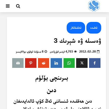
ئەقىدە
تەتقىقاتلار
ۋەسىلە ۋە شېرىك 3
2012-02-28
4,703 قېتىم كۆرۈلدى
8 مىنۇتتا ئوقۇپ بولالايسىز
بىرىنچى بۆلۈم
دىن
دىن ھەققىدە ئىنساننى ئەڭ كۆپ ئالدايدىغان
نەرسە ئاللاھنى بار ۋە بىر دەپ تونۇش بىلەنلا