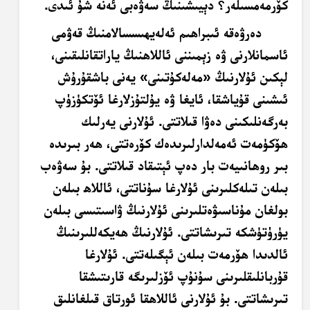
كۆرمەمسىلەر؟ دېيىشىنىڭ سەۋەبى ئەنە شۇ ئىدى.
دەرۋەقە ئىبراھىم ئەلەيھىسسالامنىڭ قەۋمى
ئاسمانلارنى ۋە زېمىننى ئاللاھنىڭ ياراتقانلىقىنى،
لېكىن ئۇلارنىڭ «مەلەكۇتىنى» يەنى باشقۇرۇش
ئىشىنى قۇياشقا، ئايغا ۋە يۇلتۇزلارغا ئۆتكۈزۈپ
بەرگەنلىكىنى دەۋا قىلاتتى. ئۇلارنى يەرلىك
ھۆكۈمەت ئەمەلدارلىرىدەك كۆرەتتى، ھەر بىرىدە
بىر روھانىيەت بار دەپ ئېتىقاد قىلاتتى. بۇ سەۋەب
بىلەن تىلەكلىرىنى ئۇلارغا سۇناتتى، ئاللاھ بىلەن
بولغان مۇناسىۋەتلىرىنى ئۇلارنىڭ ۋاسىتىسى بىلەن
يۈرۈتۈشكە تىرىشاتتى. ئۇلارنىڭ ھەيكەللىرىنىڭ
ئالدىدا ھۆرمەت بىلەن ئېگىلەتتى. ئۇلارغا
قۇربانلىقلىرىنى سۇنۇپ ئۆزلىرىگە قارىتىشقا
تىرىشاتتى. بۇ ئۇلارنى ئاللاھقا ئورتاق قىلغانلىق