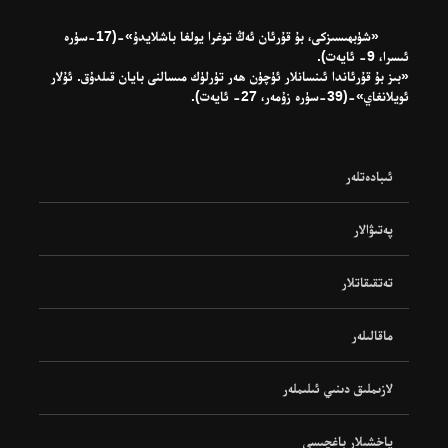
«شۈبھىسىزكى، بۇ قۇرئان ئەڭ توغرا يولغا باشلايدۇ»-(17-سۈرە
ئىسرا، 9- ئايەت).
«بىز بۇ قۇرئاندا ئىنسانلار ئۈچۈن ھەر تۈرلۈك مىسالنى بايان قىلدۇق. ئۇلار
ئويلانغاي»-(39-سۈرە زۇمەر، 27- ئايەت).
ئىبادەتلەر
پەتىۋالار
تەتقىقاتلار
ماقالىلەر
لازىملىق دىنىي ئىلىملەر
ياخشىلار باغچىسى