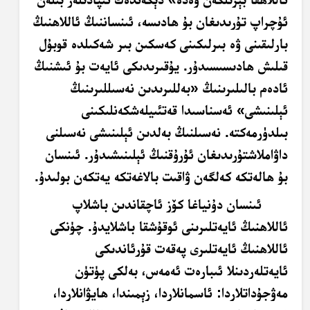
ئۇچراپ تۇرىدىغان بۇ ھادىسە، ئىنساننىڭ ئاللاھنىڭ
بارلىقىنى ۋە بىرلىكىنى كەسكىن بىر شەكىلدە قوبۇل
قىلىش ھادىسىسىدۇر. يۇقىرىدىكى ئايەت بۇ ئىشنىڭ
ئادەم بالىلىرىنىڭ «بەللىرىدىن نەسىللىرىنىڭ
ئېلىنىشى» ئەسناسىدا قەتئىيلەشكەنلىكىنى
بىلدۈرمەكتە. نەسىلنىڭ بەلدىن ئېلىنىشى نەسىلنى
داۋاملاشتۇرىدىغان ئۇرۇقنىڭ ئېلىنىشىدۇر. ئىنسان
بۇ ھالەتكە كەلگەن ۋاقىت بالاغەتكە يەتكەن بولىدۇ.
ئىنسان دۇنياغا كۆز ئاچقاندىن باشلاپ
ئاللاھنىڭ ئايەتلىرىنى ئوقۇشقا باشلايدۇ. چۈنكى
ئاللاھنىڭ ئايەتلىرى پەقەت قۇرئاندىكى
ئايەتلەردىنلا ئىبارەت ئەمەس، بەلكى پۈتۈن
مەۋجۇداتلاردا: ئاسمانلاردا، زېمىندا، ھايۋانلاردا،