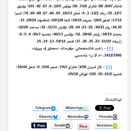
ئەنئام 6/97، 99؛ ئەئراف 7/26، 58؛ يۇنۇس 10/5، 6، 67، 92، 101؛ يۇسۇف
12/7، 35؛ رەئد 13/2، 3، 4؛ نەھل 16/13، 65، 66، 67، 68، 69، 79؛ ئىسرا
17/12؛ كەھف 18/9؛ مەريەم 19/10؛ تاھا 20/128؛ ئەنكەبۇت 29/24، 33،
34،35؛ رۇم 30/21، 22، 23، 24، 28؛ لۇقمان 31/31، 32؛ سەجدە 32/26؛
سەبەئ 34/15؛ زۇمەر 39/42، 52؛ مۇئمىن 40/13؛ جاسىيە 45/3، 4، 5، 6؛
زارىيات 51/22، 23، 35، 36، 37؛ قەمەر 54/12، 13، 14، 15.
]
②
[
– راغىب ئەلئىسفەھانى، مۇفرەدات، دەمەشق ۋە بېيرۇت،
1412/1992،
«
ذ ك ر
»
ماددىسى.
]
③
[
– ئال ئىمران 3/58؛ ئەئراف 7/63؛ ھىجر 15/6، 9؛ نەھل 16/44؛
ئەنبىيا 21/2، 50، 105؛ فۇرقان 25/18؛
ئورتاقلىشىڭ:
Telegram
WhatsApp
Bluesky
Mastodon
Threads
Reddit
Nextdoor