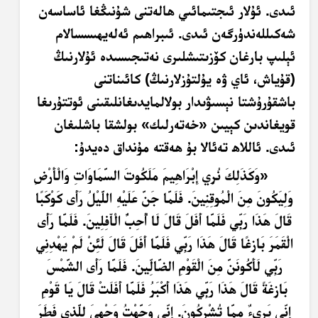
ئىدى. ئۇلار ئىجتىمائىي ھالەتنى شۇنىڭغا ئاساسەن
شەكىللەندۈرگەن ئىدى. ئىبراھىم ئەلەيھىسسالام
ئېلىپ بارغان كۆزىتىشلىرى نەتىجىسىدە ئۇلارنىڭ
(قۇياش، ئاي ۋە يۇلتۇزلارنىڭ) كائىناتنى
باشقۇرۇشتا نېسىۋىدار بولالمايدىغانلىقىنى ئوتتۇرىغا
قويغاندىن كېيىن «خەتەرلىك» بولشقا باشلىغان
ئىدى. ئاللاھ تەئالا بۇ ھەقتە مۇنداق دەيدۇ:
«وَكَذَلِكَ نُرِي إِبْرَاهِيمَ مَلَكُوتَ السَّمَاوَاتِ وَالْأَرْضِ
وَلِيَكُونَ مِنَ الْمُوقِنِينَ. فَلَمَّا جَنَّ عَلَيْهِ اللَّيْلُ رَأَى كَوْكَبًا
قَالَ هَذَا رَبِّي فَلَمَّا أَفَلَ قَالَ لَا أُحِبُّ الْآَفِلِينَ. فَلَمَّا رَأَى
الْقَمَرَ بَازِغًا قَالَ هَذَا رَبِّي فَلَمَّا أَفَلَ قَالَ لَئِنْ لَمْ يَهْدِنِي
رَبِّي لَأَكُونَنَّ مِنَ الْقَوْمِ الضَّالِّينَ. فَلَمَّا رَأَى الشَّمْسَ
بَازِغَةً قَالَ هَذَا رَبِّي هَذَا أَكْبَرُ فَلَمَّا أَفَلَتْ قَالَ يَا قَوْمِ
إِنِّي بَرِيءٌ مِمَّا تُشْرِكُونَ. إِنِّي وَجَّهْتُ وَجْهِيَ لِلَّذِي فَطَرَ