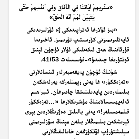
«سَنُرِيهِمْ آيَاتِنَا فِي الْآفَاقِ وَفِي أَنفُسِهِمْ حَتَّى
يَتَبَيَّنَ لَهُمْ أَنَّهُ الْحَقُّ»
«بىز ئۇلارغا ئەتراپىدىكى ۋە ئۆزلىرىدىكى
ئايەتلىرىمىزنى كۆرسىتىپ تۇرىمىز. ئاخىرىدا
قۇرئاننىڭ ھەق ئىكەنلىكى ئۇلار ئۈچۈن ئېنىق
ئوتتۇرىغا چىقىدۇ»-فۇسسىلەت 41/53.
شۇنىڭ ئۈچۈن پەيغەمبەرلەر ئىنسانلارنى
«تەزەككۇر» غا يەنى زېھىنلەرگە يەرلەشكەن
بىلىملەردىن پايدىلىنىشقا چاقىرغان. ئىبراھىم
ئەلەيھىسسالامنىڭ مۇشرىكلارغا «…تەزەككۇر
قىلمەمسىلەر!» يەنى بالىلىق دەۋرىڭلاردىن بېرى
ئېرىشكەن بىلىمىڭلار بىلەن مېنىڭ سۆزلىرىمنى
سېلىشتۇرۇپ ئۆتكۈزگەن خاتالىقىڭلارنى