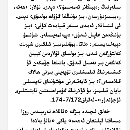
سىلەرنىڭ رەببىڭلار ئەمەسمۇ؟› دېدى. ئۇلار: ‹ھەئە،
رەببىمىزدۇرسەن، بىز بۇنىڭغا گۇۋاھ بولدۇق› دېدى.
ئى ئىنسانلار ئەمدى سىلەر قىيامەت كۈنى: ‹بىز
بۇنىڭدىن غاپىل ئىدۇق› دېيەلمەيسىلەر. شۇنىمۇ
دېيەلمەيسىلەر: ‹ئاتا-بوۋىلىرىمىز ئىلگىرى شېرىك
كەلتۈرگەن ئىدى، بىز بولساق ئۇلاردىن كېيىن
كەلگەن بىر نەسىل ئىدۇق. باتىلغا چۆمگەن ئۇ
كىشىلەرنىڭ قىلمىشلىرى تۈپەيلى بىزنى ھالاك
قىلامسەن؟› بىز ئايەتلەرنى مۇشۇنداق تەپسىلىي
بايان قىلىمىز. بۇ ئۇلارنىڭ گۇمراھلىقتىن قايتىشلىرى
ئۈچۈندۇر»-ئەئراف7/172-174.
خەلق ئىچىدە بىزگە «ئاللاھ تەرىپىدىن روزا
مىساقتا ئېلىنغان ئەھدە» ياكى «قالۇ بەلادا
ئاللاھقا بېرىلگەن ۋەدە» دېگەندەك ئىپادىلەر بىلەن