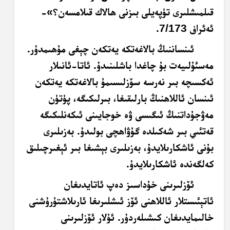
قىلمىشلىرى تۈپەيلى بىزنى ھالاك قىلامسەن؟»-
ئەئراف 7/173.
ئىنساننىڭ بالاغەتكە يەتكەن چېغى مۇھىمدۇر.
مەسئۇلىيەت بۇ چاغدا باشلىنىدۇ. ئاتا-ئانىلار
ئەكسىچە بىر نەرسە سۆزلىسىمۇ بالاغەتكە يەتكەن
ئىنسان ئاللاھنىڭ بارلىقىغا، بىرلىكىگە، پۈتۈن
مەۋجۇداتنىڭ ئىگىسى ۋە خوجايىنى ئىكەنلىكىگە
قەتئىي بىر شەكىلدە گۇۋاھچى بولىدۇ. بەزىلىرى
بۇنى ئاشكارىلايدۇ، بەزىلىرى بېشىغا بىر ئېغىرچىلىق
كەلگەندە ئاشكارىلايدۇ.
ئۆزلىرىنى خۇداسىز دەپ ئاتايدىغان
ئاتېئىستلار ئاللاھنى ئۆز ئىشلىرىغا ئارىلاشتۇرۇشنى
خالىمايدىغان كىشىلەردۇر. ئۇلار ئۆزلىرىنى