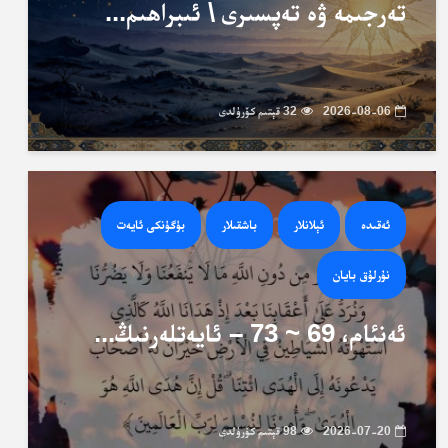
تەرجىمە ۋە تەپسىرى \ ئىبراھىم...
2026-08-06
32 قېتىم كۆرۈلدى
ئەقىدە
ئېلانلار
باشقىلار
بۈگۈنكى ئايەت
نۇرلۇق بايان
ئەنئام، 69 ~ 73 – ئايەتلەرنىڭ...
2026-07-20
98 قېتىم كۆرۈلدى