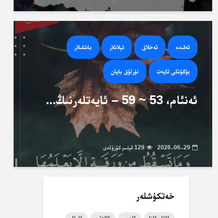
ئەقىدە
ئەخلاق
ئېلانلار
باشقىلار
بۈگۈنكى ئايەت
نۇرلۇق بايان
ئەنئام، 53 ~ 59 – ئايەتلەرنىڭ...
2026-06-29
129 قېتىم كۆرۈلدى
خەتكۈشلەر