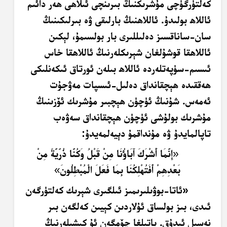
كەلتۈرگۈچى مۇشرىكنىڭ بىرىنچى ئىلاھى ھەر دائىم
ئاللاھ بولىدۇ. ئاللاھنىڭ بارلىقى ۋە بىرلىكىنىڭ
سان-ساناقسىز دەلىللىرى بار بولسىمۇ، لېكىن
ئاللاھقا قوشۇلغان شېرىكلەرنىڭ ئاللاھقا خاس
ئىسىم-سۈپەتلەردە ئاللاھ بىلەن ئورتاق ئىكەنلىكى
ھەققىدە ھېچقانداق دەلىل-ئىسپات مەۋجۇت
ئەمەس. شۇنىڭ ئۈچۈن ھېچبىر مۇشرىك ئۆزىنىڭ
مۇشرىك بولۇشى ئۈچۈن ھېچقانداق سەۋەب
تاپالمايدۇ ۋە مۇنداقمۇ دېيەلمەيدۇ:
«
إِنَّمَا أَشْرَكَ آَبَاؤُنَا مِنْ قَبْلُ وَكُنَّا ذُرِّيَّةً مِنْ
بَعْدِهِمْ أَفَتُهْلِكُنَا بِمَا فَعَلَ الْمُبْطِلُونَ
»
«ئاتا-بوۋىلىرىمىز ئىلگىرى شېرىك كەلتۈرگەن
ئىدى، بىز بولساق ئۇلاردىن كېيىن كەلگەن بىر
نەسىل ئىدۇق. باتىلغا چۆمگەن ئۇ كىشىلەرنىڭ