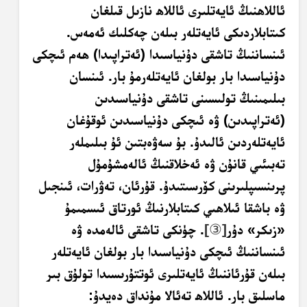
ئاللاھنىڭ ئايەتلىرى ئاللاھ نازىل قىلغان
كىتابلاردىكى ئايەتلەر بىلەن چەكلىك ئەمەس.
ئىنساننىڭ تاشقى دۇنياسىدا (ئەتراپىدا) ھەم ئىچكى
دۇنياسىدا بار بولغان ئايەتلەرمۇ بار. ئىنسان
بىلىمىنىڭ تولىسىنى تاشقى دۇنياسىدىن
(ئەتراپىدىن) ۋە ئىچكى دۇنياسىدىن ئوقۇغان
ئايەتلەردىن ئالىدۇ. بۇ سەۋەبتىن ئۇ بىلىملەر
تەبىئىي قانۇن ۋە ئەخلاقنىڭ ئالەمشۇمۇل
پرىنسىپلىرىنى كۆرسىتىدۇ. قۇرئان، تەۋرات، ئىنجىل
ۋە باشقا ئىلاھىي كىتابلارنىڭ ئورتاق ئىسمىمۇ
«زىكر» دۇر
]
③
[
. چۈنكى تاشقى ئالەمدە ۋە
ئىنساننىڭ ئىچكى دۇنياسىدا بار بولغان ئايەتلەر
بىلەن قۇرئاننىڭ ئايەتلىرى ئوتتۇرىسىدا تولۇق بىر
ماسلىق بار. ئاللاھ تەئالا مۇنداق دەيدۇ: