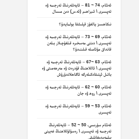
ئەنئام، 74 ~ 81 – ئايەتلەرنىڭ تەرجىمە ۋە
تەپسىرى \ ئىبراھىم (ئە.س) دىن مىسال
نىكاھسىز يالغۇز قېلىشقا بولمايدۇ؟
ئەنئام، 69 ~ 73 – ئايەتلەرنىڭ تەرجىمە ۋە
تەپسىرى \ دىننى مەسخىرە قىلغۇچىلار بىلەن
قانداق مۇئامىلە قىلىنىدۇ؟
ئەنئام، 63 ~67 – ئايەتلەرنىڭ تەرجىمە ۋە
تەپسىرى \ ئاللاھنىڭ قۇدرەت ۋە مەرھەمىتى ۋە
باتىل ئېتىقادكىلەرگە ئاگاھلاندۇرۇش
ئەنئام، 60 ~ 62 – ئايەتلەرنىڭ تەرجىمە ۋە
تەپسىرى \ روھ ۋە جان
ئەنئام، 53 ~ 59 – ئايەتلەرنىڭ تەرجىمە ۋە
تەپسىرى
ئەنئام سۈرىسى، 50 ~ 52 – ئايەتلەرنىڭ
تەرجىمە ۋە تەپسىرى \ رەسۇلۇللاھنىڭ غەيبنى
بىلمەيدىغانلىقى