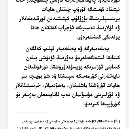
ئېتىقاد ئۈستىگە قۇرۇپ چىققان ھايات
پرىنسىپلىرىنىڭ بۇزۇلۇپ كېتىشىدىن قورقىدىغانلار
ۋە ئۇلارنىڭ تەسىرىگە ئۇچراپ كەتكەن خاتا
يولدىكى كىشىلەردۇر.
پەيغەمبەرگە ۋە پەيغەمبەر ئېلىپ كەلگەن
كىتابقا ئىشەنگەنلەرمۇ دەۋرنىڭ ئۆتۈشى بىلەن
كىتابنى ئۆزلىرىگە بويسۇندۇرۇشقا، نۇرغۇنلىغان
ئايەتلەرنى كۆرمەسكە سېلىشقا ۋە شۇ بويىچە بىر
ھايات قۇرۇشقا باشلىغان. يەھۇدىيلار، خرىستىئانلار
ۋە ئۆزلىرىنى مۇسۇلمان دەپ ئاتايدىغان بەزىلەر بۇ
گۇرۇپپىغا كىرىدۇ.
]
①
[
– خالىغانلار تۆۋەندە قۇرئان كەرىمدىكى سۈرىسى ۋە نومۇرى بېرىلگەن
ئايەتلەرگە ئۈستىدە تەپەككۇر قىلسا بولىدۇ: بەقەرە 2/164؛ ئالى ئىران 3/190؛