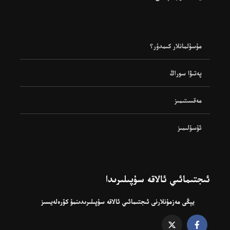
مۇسۇلمانلار كىمدۇر؟
پەتىۋا سوراڭ
مەقسىتىمىز
ئۇسۇلىمىز
ئىجتىمائىي ئالاقە سۇپىلىرىدا
يېڭى مەزمۇنلارنى ئىجتىمائىي ئالاقە سۇپىلىرىدىنمۇ كۆرەلەيسىز