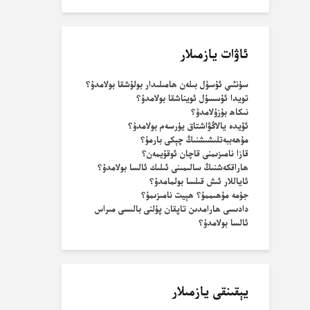
ئاۋات يازمىلار
سۈنئىي ئۇسۇل بىلەن ھامىلىدار بولۇشقا بولامدۇ؟
تويدا ئۇسسۇل ئويناشقا بولامدۇ؟
نىكاھ بۇزۇلامدۇ؟
ئۆيدە يالاڭۋاشتاق يۈرسەم بولامدۇ؟
مۇھەببەتلىشىشنىڭ چېكى بارمۇ؟
قازا نامىزىمنى قاچان ئوقۇيمەن؟
ھاراقكەشنىڭ سالىمىنى ئىلىك ئالسا بولامدۇ؟
ئاياللار ئىش قىلسا بولمامدۇ؟
جۈمە مۇھىممۇ؟ ھېيت نامىزىمۇ؟
دادىسى ھارامدىن تاپقان پۇلنى بالىسى مىراس
ئالسا بولامدۇ؟
يېقىنقى يازمىلار