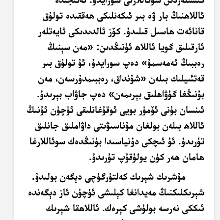
ئاللاھنىڭ بار ۋە بىر ئىكەنلىكى ھەققىدە تولۇق
قانائەت ھاسىل قىلىدۇ. كۆز ئالدىدىكى ئايەتلەر
ئارقىلىق گويا ئاللاھ ئۇنىڭدىن: «مەن سېنىڭ
رەببىڭ ئەمەسمۇ» دەپ سورايدۇ، ئۇ تولۇق بىر
قەتئىيلىك بىلەن «شۇنداق، رەببىمدۇرسەن، مەن
بۇنىڭغا گۇۋاھلىق بېرىمەن» دەپ جاۋاب بېرىدۇ.
ئىنسان بۇنى ئۆمۈر بويى ئوقۇغانلىقى ئۈچۈن ئۇنىڭ
ئاللاھ بىلەن بولغان مۇناسىۋىتى داۋاملىق جانلىق
تۇرىدۇ. ئۇ ئىچكى دۇنياسىدا بۇنىڭدەك سوئاللارغا
ھامان ھەر كۈن يولۇقۇپ تۇرىدۇ.
مۇشرىك شېرىك كەلتۈرگۈچى دېگەن بولىدۇ.
شېرىكلىكنىڭ مەيدانغا كېلىشى ئۈچۈن ئاز دېگەندە
ئىككى نەرسە بولۇشى كېرەك. ئاللاھقا شېرىك