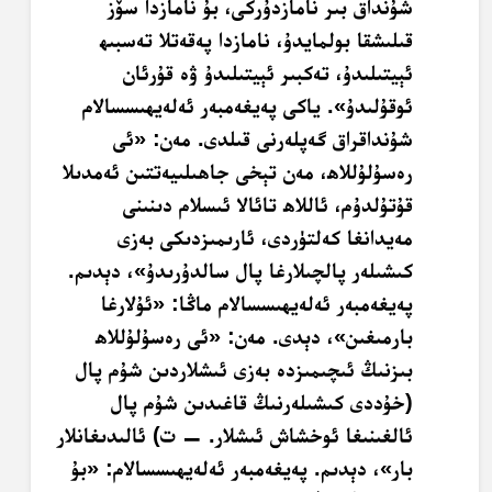
شۇنداق بىر نامازدۇركى، بۇ نامازدا سۆز
قىلىشقا بولمايدۇ، نامازدا پەقەتلا تەسبىھ
ئېيتىلىدۇ، تەكبىر ئېيتىلىدۇ ۋە قۇرئان
ئوقۇلىدۇ». ياكى پەيغەمبەر ئەلەيھىسسالام
شۇنداقراق گەپلەرنى قىلدى. مەن: «ئى
رەسۇلۇللاھ، مەن تېخى جاھىلىيەتتىن ئەمدىلا
قۇتۇلدۇم، ئاللاھ تائالا ئىسلام دىنىنى
مەيدانغا كەلتۈردى، ئارىمىزدىكى بەزى
كىشىلەر پالچىلارغا پال سالدۇرىدۇ»، دېدىم.
پەيغەمبەر ئەلەيھىسسالام ماڭا: «ئۇلارغا
بارمىغىن»، دېدى. مەن: «ئى رەسۇلۇللاھ
بىزنىڭ ئىچىمىزدە بەزى ئىشلاردىن شۇم پال
(خۇددى كىشىلەرنىڭ قاغىدىن شۇم پال
ئالغىنىغا ئوخشاش ئىشلار. — ت) ئالىدىغانلار
بار»، دېدىم. پەيغەمبەر ئەلەيھىسسالام: «بۇ