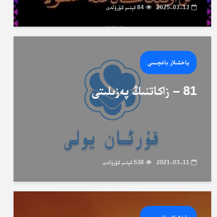
2025-03-13
84 قېتىم كۆرۈلدى
ياخشىلار باغچىسى
81 – زاكاتنىڭ پەزىلىتى
2021-03-11
538 قېتىم كۆرۈلدى