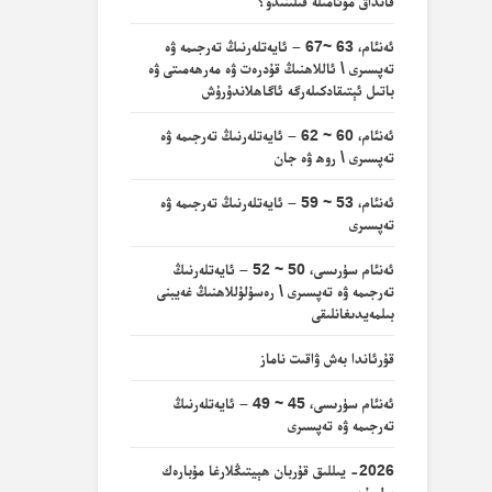
قانداق مۇئامىلە قىلىنىدۇ؟
ئەنئام، 63 ~67 – ئايەتلەرنىڭ تەرجىمە ۋە
تەپسىرى \ ئاللاھنىڭ قۇدرەت ۋە مەرھەمىتى ۋە
باتىل ئېتىقادكىلەرگە ئاگاھلاندۇرۇش
ئەنئام، 60 ~ 62 – ئايەتلەرنىڭ تەرجىمە ۋە
تەپسىرى \ روھ ۋە جان
ئەنئام، 53 ~ 59 – ئايەتلەرنىڭ تەرجىمە ۋە
تەپسىرى
ئەنئام سۈرىسى، 50 ~ 52 – ئايەتلەرنىڭ
تەرجىمە ۋە تەپسىرى \ رەسۇلۇللاھنىڭ غەيبنى
بىلمەيدىغانلىقى
قۇرئاندا بەش ۋاقىت ناماز
ئەنئام سۈرىسى، 45 ~ 49 – ئايەتلەرنىڭ
تەرجىمە ۋە تەپسىرى
2026- يىللىق قۇربان ھېيتىڭلارغا مۇبارەك