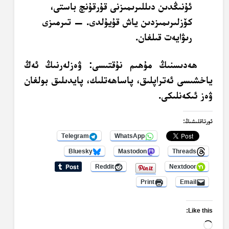
ئۇنىڭدىن دىللىرىمىزنى قۇرقۇنچ باستى،
كۆزلىرىمىزدىن ياش قۇيۇلدى. — تىرمىزى
رىۋايەت قىلغان.
ھەدىسنىڭ مۇھىم نۇقتىسى: ۋەزلەرنىڭ ئەڭ
ياخشىسى ئەتراپلىق، پاساھەتلىك، پايدىلىق بولغان
ۋەز ئىكەنلىكى.
ئورتاقلىشىڭ:
Telegram
WhatsApp
Bluesky
Mastodon
Threads
Reddit
Nextdoor
Print
Email
Like this:
Loading…