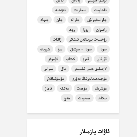
ئېلىم-سېتىم
بەدەن
تالاق
تاھارەت
تىجارەت
تەۋھىد
جازانىخورلۇق
جازانە
جان
جىھاد
رامىزان
روزا
روھ
رۇخسەت بېرىلگەن ئىشلار
زاكات
سودا
سودا - سېتىق
سۇ
شېرىك
قۇرئان
قەرز
كىتاب
كۈمۈش
لازىملىق دىنى ئىلىملەر
مال
مىراس
مۇجتەھىدلەرنىڭ دەۋرى
مۇسۇلمانلار
مۇشرىك
مۇھىت
مەككە
ناماز
نىكاھ
ھىجرەت
ھەج
ئاۋات يازمىلار