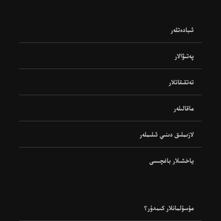
ئىبادەتلەر
پەتىۋالار
تەتقىقاتلار
ماقالىلەر
لازىملىق دىنىي ئىلىملەر
ياخشىلار باغچىسى
مۇسۇلمانلار كىمدۇر؟