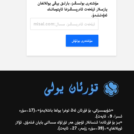
مۇشتەرى بولسىڭىز، بارلىق يېڭى يوللانغان
يازمىلار ئېلخەت ئادرېسىڭىزغا ئاپتوماتىك
ئەۋەتىلىدۇ.
ئېلخەت
ئادرېسىڭىز.
مىسال:
misal@misal.com
مۇشتەرى بولۇش
«شۈبھىسىزكى، بۇ قۇرئان ئەڭ توغرا يولغا باشلايدۇ»-(17-سۈرە
ئىسرا، 9- ئايەت).
«بىز بۇ قۇرئاندا ئىنسانلار ئۈچۈن ھەر تۈرلۈك مىسالنى بايان قىلدۇق. ئۇلار
ئويلانغاي»-(39-سۈرە زۇمەر، 27- ئايەت).