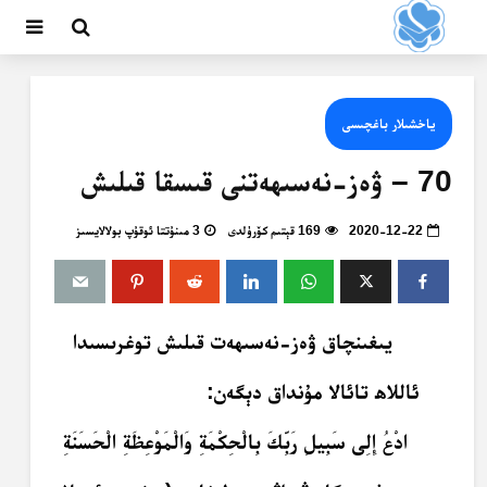
ياخشىلار باغچىسى
70 – ۋەز-نەسىھەتنى قىسقا قىلىش
2020-12-22
169 قېتىم كۆرۈلدى
3 مىنۇتتا ئوقۇپ بولالايسىز
يىغىنچاق ۋەز-نەسىھەت قىلىش توغرىسىدا
ئاللاھ تائالا مۇنداق دېگەن:
ادْعُ إِلِى سَبِيلِ رَبِّكَ بِالْحِكْمَةِ وَالْمَوْعِظَةِ الْحَسَنَةِ