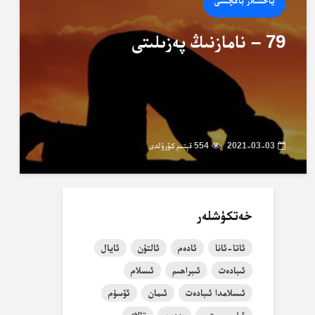
ياخشىلار باغچىسى
79 – نامازنىڭ پەزىلىتى
2021-03-03
554 قېتىم كۆرۈلدى
خەتكۈشلەر
ئاتا-ئانا
ئادەم
ئالتۇن
ئايال
ئىبادەت
ئىبراھىم
ئىسلام
ئىسلامدا ئىبادەت
ئىمان
ئۆسۈم