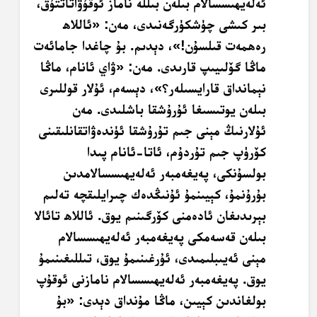
ئەلەيھىسسالام بىلەن بىللە ناماز ئوقۇۋاتاتتۇق،
بىر كىشى چۈشكۈرگەنىدى، مەن: «ئاللاھ
رەھمەت قىلسۇن!»، دېدىم. بۇ چاغدا جامائەت
ماڭا گۆلىيىپ قارىدى. مەن: «ۋاي ئانام، ماڭا
نېمانداق قارايسىلەر؟»، دېسەم، ئۇلار قوللىرى
بىلەن يوتىسىغا ئۇرۇشقا باشلىدى. مەن
ئۇلارنىڭ مېنى جىم تۇرۇشقا ئۈندەۋاتقانلىقىنى
كۆرۈپ جىم تۇردۇم، ئاتا-ئانام پىدا
بولسۇنكى، پەيغەمبەر ئەلەيھىسسالامدىن
بۇرۇنمۇ، كېيىنمۇ ئۇنىڭدەك چىرايلىقچە تەلىم
بېرىدىغان ئادەمنى كۆرگىنىم يوق. ئاللاھ تائالا
بىلەن قەسەمكى پەيغەمبەر ئەلەيھىسسالام
مېنى ئەيىبلىمىدى، ئۇرغىنىمۇ يوق، تىللىغىنىمۇ
يوق. پەيغەمبەر ئەلەيھىسسالام نامازنى ئوقۇپ
بولغاندىن كېيىن، ماڭا مۇنداق دېدى: «بۇ