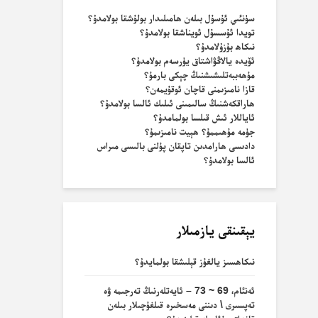
سۈنئىي ئۇسۇل بىلەن ھامىلىدار بولۇشقا بولامدۇ؟
تويدا ئۇسسۇل ئويناشقا بولامدۇ؟
نىكاھ بۇزۇلامدۇ؟
ئۆيدە يالاڭۋاشتاق يۈرسەم بولامدۇ؟
مۇھەببەتلىشىشنىڭ چېكى بارمۇ؟
قازا نامىزىمنى قاچان ئوقۇيمەن؟
ھاراقكەشنىڭ سالىمىنى ئىلىك ئالسا بولامدۇ؟
ئاياللار ئىش قىلسا بولمامدۇ؟
جۈمە مۇھىممۇ؟ ھېيت نامىزىمۇ؟
دادىسى ھارامدىن تاپقان پۇلنى بالىسى مىراس
ئالسا بولامدۇ؟
يېقىنقى يازمىلار
نىكاھسىز يالغۇز قېلىشقا بولمايدۇ؟
ئەنئام، 69 ~ 73 – ئايەتلەرنىڭ تەرجىمە ۋە
تەپسىرى \ دىننى مەسخىرە قىلغۇچىلار بىلەن