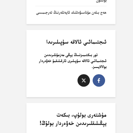
بولسۇن
ھەج بىلەن مۇناسىۋەتلىك ئايەتلەرنىڭ تەرجىمىسى
ئىجتىمائىي ئالاقە سۇپىلىرىدا
تور بىكتىمىزنىىڭ يېڭى مەزمۇنلىرىدىن
ئىجتىمائىي ئالاقە سۇپىلىرى ئارقىلىقمۇ خەۋەردار
بولالايسىز.
مۇشتەرى بولۇپ، بىكەت
يېڭىلىقلىرىدىن خەۋەردار بولۇڭ!