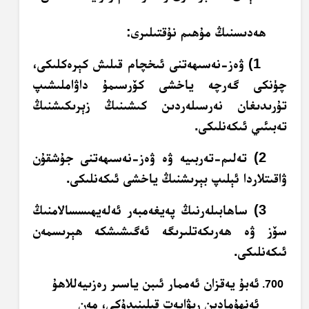
ھەدىسنىڭ مۇھىم نۇقتىلىرى:
1) ۋەز-نەسىھەتنى ئىخچام قىلىش كېرەكلىكى،
چۈنكى گەرچە ياخشى كۆرسىمۇ داۋاملىشىپ
تۇرىدىغان نەرسىلەردىن كىشىنىڭ زېرىكىشنىڭ
تەبىئىي ئىكەنلىكى.
2) تەلىم-تەربىيە ۋە ۋەز-نەسىھەتنى جۇشقۇن
ۋاقىتلاردا ئېلىپ بېرىشنىڭ ياخشى ئىكەنلىكى.
3) ساھابىلەرنىڭ پەيغەمبەر ئەلەيھىسسالامنىڭ
سۆز ۋە ھەرىكەتلىرىگە ئەگىشىشكە ھېرىسمەن
ئىكەنلىكى.
ئەبۇ يەقزان ئەممار ئىبن ياسىر رەزىيەللاھۇ
ئەنھۇمادىن رىۋايەت قىلىنىدۇكى، مەن