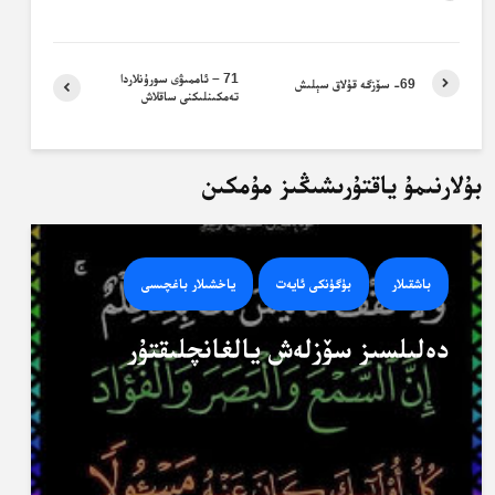
71 – ئاممىۋى سورۇنلاردا
69- سۆزگە قۇلاق سېلىش
تەمكىنلىكنى ساقلاش
بۇلارنىمۇ ياقتۇرىشىڭىز مۇمكىن
باشقىلار
بۈگۈنكى ئايەت
ياخشىلار باغچىسى
دەلىلسىز سۆزلەش يالغانچلىقتۇر