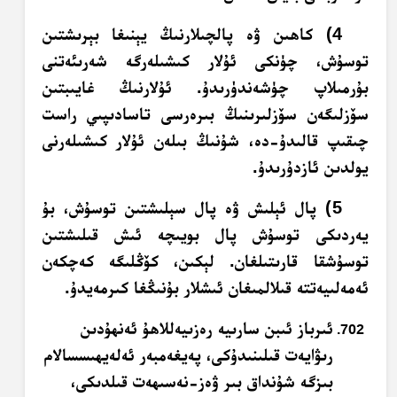
4) كاھىن ۋە پالچىلارنىڭ يېنىغا بېرىشتىن
توسۇش، چۈنكى ئۇلار كىشىلەرگە شەرىئەتنى
بۇرمىلاپ چۈشەندۈرىدۇ. ئۇلارنىڭ غايىبتىن
سۆزلىگەن سۆزلىرىنىڭ بىرەرسى تاسادىپىي راست
چىقىپ قالىدۇ-دە، شۇنىڭ بىلەن ئۇلار كىشىلەرنى
يولدىن ئازدۇرىدۇ.
5) پال ئېلىش ۋە پال سېلىشتىن توسۇش، بۇ
يەردىكى توسۇش پال بويىچە ئىش قىلىشتىن
توسۇشقا قارىتىلغان. لېكىن، كۆڭلىگە كەچكەن
ئەمەلىيەتتە قىلالمىغان ئىشلار بۇنىڭغا كىرمەيدۇ.
ئىرباز ئىبن سارىيە رەزىيەللاھۇ ئەنھۇدىن
رىۋايەت قىلىنىدۇكى، پەيغەمبەر ئەلەيھىسسالام
بىزگە شۇنداق بىر ۋەز-نەسىھەت قىلدىكى،