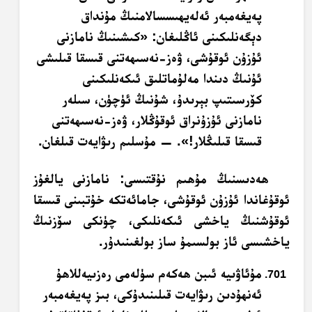
پەيغەمبەر ئەلەيھىسسالامنىڭ مۇنداق
دېگەنلىكىنى ئاڭلىغان: «كىشىنىڭ نامازنى
ئۇزۇن ئوقۇشى، ۋەز-نەسىھەتنى قىسقا قىلىشى
ئۇنىڭ دىندا مەلۇماتلىق ئىكەنلىكىنى
كۆرسىتىپ بېرىدۇ، شۇنىڭ ئۈچۈن، سىلەر
نامازنى ئۇزۇنراق ئوقۇڭلار، ۋەز-نەسىھەتنى
قىسقا قىلىڭلار!». — مۇسلىم رىۋايەت قىلغان.
ھەدىسنىڭ مۇھىم نۇقتىسى: نامازنى يالغۇز
ئوقۇغاندا ئۇزۇن ئوقۇشى، جامائەتكە خۇتبىنى قىسقا
ئوقۇشنىڭ ياخشى ئىكەنلىكى، چۈنكى سۆزنىڭ
ياخشىسى ئاز بولسىمۇ ساز بولغىنىدۇر.
مۇئاۋىيە ئىبن ھەكەم سۈلەمى رەزىيەللاھۇ
ئەنھۇدىن رىۋايەت قىلىنىدۇكى، بىز پەيغەمبەر