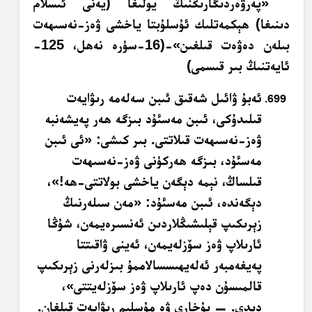
«پەرۋەردىگارىڭنىڭ يولىغا (يەنى ئىسلام
دىنىغا) ھېكمەتلىك ئۇسلۇبتا ياخشى ۋەز-نەسىھەت
بىلەن دەۋەت قىلغىن»-(16-سۈرە نەھل، 125-
ئايەتنىڭ بىر قىسمى)
ئەبۇ ۋائىل شەقىق ئىبن سەلەمە رىۋايەت
قىلىدۇكى، ئىبن مەسئۇد بىزگە ھەر پەيشەنبە
ۋەز-نەسىھەت قىلاتتى. بىر كىشى: «ئى ئىبن
مەسئۇد، بىزگە ھەركۈنى ۋەز-نەسىھەت
قىلساڭ، نېمە دېگەن ياخشى بولاتتى-ھە!»،
دېگەندە، ئىبن مەسئۇد: «مەن سىلەرنىڭ
زېرىكىپ قېلىشىڭلاردىن ئەنسىرەيمەن، شۇڭا
ئارىلاپ ۋەز سۆزلەيمەن، ئەينى ۋاقىتتا
پەيغەمبەر ئەلەيھىسسالاممۇ بىزلەرنى زېرىكىپ
قالمىسۇن دەپ ئارىلاپ ۋەز سۆزلەيتتى»،
دېدى. — بۇخارى ۋە مۇسلىم رىۋايەت قىلغان.