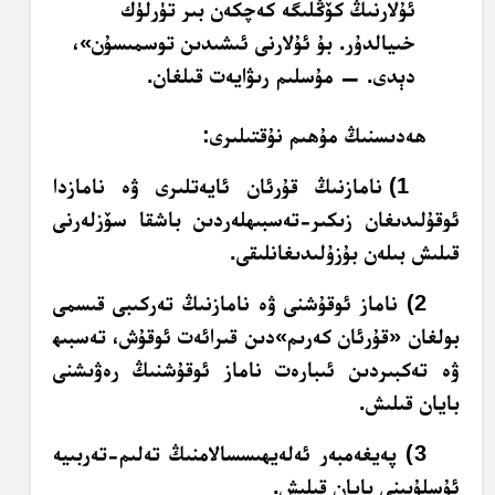
ئۇلارنىڭ كۆڭلىگە كەچكەن بىر تۈرلۈك
خىيالدۇر. بۇ ئۇلارنى ئىشىدىن توسمىسۇن»،
دېدى. — مۇسلىم رىۋايەت قىلغان.
ھەدىسنىڭ مۇھىم نۇقتىلىرى:
1) نامازنىڭ قۇرئان ئايەتلىرى ۋە نامازدا
ئوقۇلىدىغان زىكىر-تەسبىھلەردىن باشقا سۆزلەرنى
قىلىش بىلەن بۇزۇلىدىغانلىقى.
2) ناماز ئوقۇشنى ۋە نامازنىڭ تەركىبى قىسمى
بولغان «قۇرئان كەرىم»دىن قىرائەت ئوقۇش، تەسبىھ
ۋە تەكبىردىن ئىبارەت ناماز ئوقۇشنىڭ رەۋىشنى
بايان قىلىش.
3) پەيغەمبەر ئەلەيھىسسالامنىڭ تەلىم-تەربىيە
ئۇسلۇبىنى بايان قىلىش.