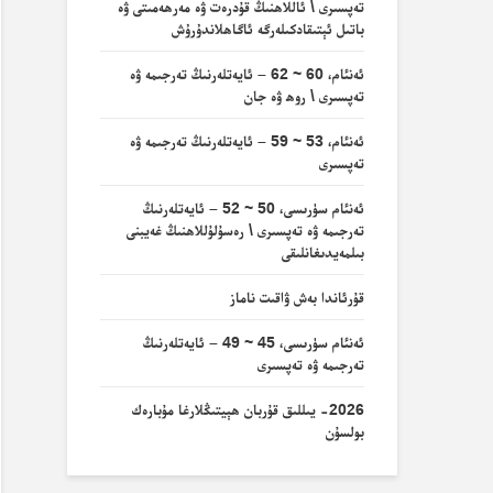
تەپسىرى \ ئاللاھنىڭ قۇدرەت ۋە مەرھەمىتى ۋە
باتىل ئېتىقادكىلەرگە ئاگاھلاندۇرۇش
ئەنئام، 60 ~ 62 – ئايەتلەرنىڭ تەرجىمە ۋە
تەپسىرى \ روھ ۋە جان
ئەنئام، 53 ~ 59 – ئايەتلەرنىڭ تەرجىمە ۋە
تەپسىرى
ئەنئام سۈرىسى، 50 ~ 52 – ئايەتلەرنىڭ
تەرجىمە ۋە تەپسىرى \ رەسۇلۇللاھنىڭ غەيبنى
بىلمەيدىغانلىقى
قۇرئاندا بەش ۋاقىت ناماز
ئەنئام سۈرىسى، 45 ~ 49 – ئايەتلەرنىڭ
تەرجىمە ۋە تەپسىرى
2026- يىللىق قۇربان ھېيتىڭلارغا مۇبارەك
بولسۇن