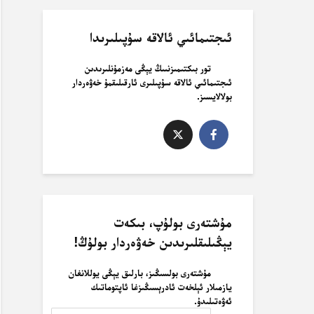
ئىجتىمائىي ئالاقە سۇپىلىرىدا
تور بىكتىمىزنىىڭ يېڭى مەزمۇنلىرىدىن
ئىجتىمائىي ئالاقە سۇپىلىرى ئارقىلىقمۇ خەۋەردار
بولالايسىز.
مۇشتەرى بولۇپ، بىكەت
يېڭىلىقلىرىدىن خەۋەردار بولۇڭ!
مۇشتەرى بولسىڭىز، بارلىق يېڭى يوللانغان
يازمىلار ئېلخەت ئادرېسىڭىزغا ئاپتوماتىك
ئەۋەتىلىدۇ.