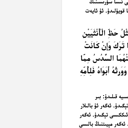
كى نىسا سۈرىسىنىڭ
ا قويۇلىدۇ. ئۇ ئايەت
لُ حَظِّ الْأُنْثَيَيْنِ
َا تَرَكَ وَإِنْ كَانَتْ
ِنْهُمَا السُّدُسُ مِمَّا
رِثَهُ أَبَوَاهُ فَلِأُمِّهِ
ىيە قىلىدۇ: بىر
دۇ. ئەگەر ئۇ بالىلار
ئىككىسى تېگىدۇ. ئەگەر
. ئەگەر مېيىتنىڭ بالىسى