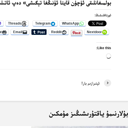
بولمىغانلىقى ئۈچۈن قايتا ئۇنىڭغا تېگىشى» دەپ ئاتىلى
ئورتاقلىشىڭ:
Threads
Telegram
WhatsApp
nt
Email
Reddit
Nextdoor
Like this:
Loading…
ئېتىرازىم بار!
ۇلارنىمۇ ياقتۇرىشىڭىز مۇمكىن