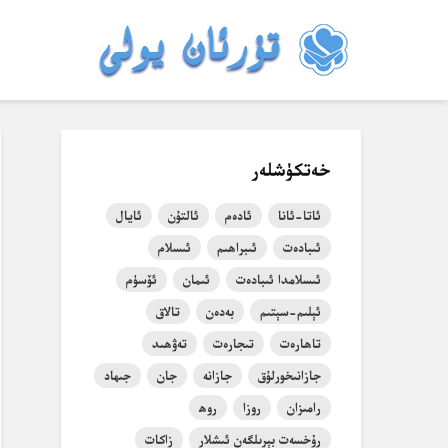
خەتكۈشلەر
ئاتا-ئانا
ئادەم
ئالتۇن
ئايال
ئىبادەت
ئىبراھىم
ئىسلام
ئىسلامدا ئىبادەت
ئىمان
ئۆسۈم
ئېلىم-سېتىم
بەدەن
تالاق
تاھارەت
تىجارەت
تەۋھىد
جازانىخورلۇق
جازانە
جان
جىھاد
رامىزان
روزا
روھ
رۇخسەت بېرىلگەن ئىشلار
زاكات