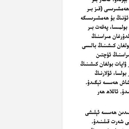
ھەمشىرىسى (قىز بىر
 ئۇنىڭ بۇ ھەمشىرىسىگە
بولمىسا، پەقەت بىر
لدۇرغان مىراسنىڭ
ولغان كىشىنىڭ بالىسى
راسنىڭ ئۈچتىن
ۋاپات بولغان كىشىنىڭ
 بولسا، ئۇلارنىڭ
شاش ھەسسە تېگىدۇ.
دۇ. ئاللاھ ھەر
اسىدىن ھەسسە ئېلىشى
ى شەرت قىلىنىدۇ.