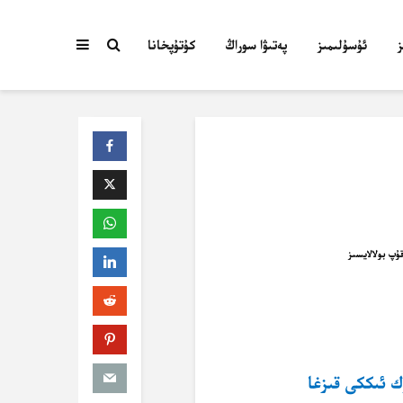
ئۇسۇلىمىز
پەتىۋا سوراڭ
كۇتۇپخانا
ك ئىككى قىزغا