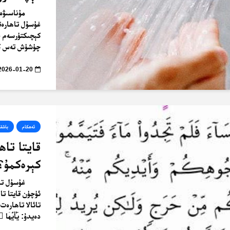
مۇناسىۋە
غۇسۇل تاھارەت
كېچىكتۈرسەم ب
چۈشۈش تەس كېل
2026-01-20
ئەھكام
باشقى
قايتا تا
كېرەكمۇ؟
غۇسۇل تاھ
ئۈچۈن قايتا تا
تائالا تاھارەت
دەيدۇ: يَٰٓأَيُّهَا ٱ