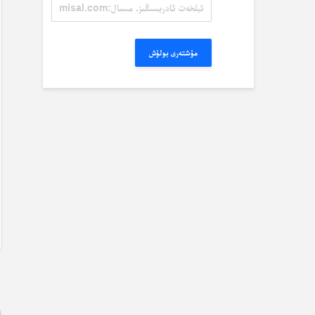
ئېلخەت
ئادرېسىڭىز.
مىسال:
misal@misal.com
مۇشتەرى بولۇش
ب