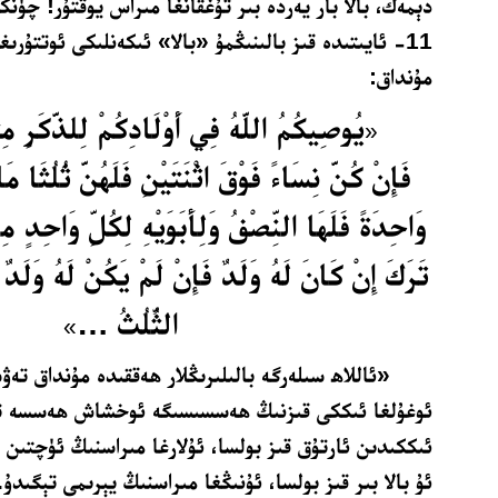
دېمەك، بالا بار يەردە بىر تۇغقانغا مىراس يوقتۇر! چۈن
11- ئايىتىدە قىز بالىنىڭمۇ «بالا» ئىكەنلىكى ئوتتۇرىغ
مۇنداق:
يُوصِيكُمُ اللَّهُ فِي أَوْلَادِكُمْ لِلذَّكَرِ مِثْ
«
فَإِنْ كُنَّ نِسَاءً فَوْقَ اثْنَتَيْنِ فَلَهُنَّ ثُلُثَا م
وَاحِدَةً فَلَهَا النِّصْفُ وَلِأَبَوَيْهِ لِكُلِّ وَاحِدٍ م
تَرَكَ إِنْ كَانَ لَهُ وَلَدٌ فَإِنْ لَمْ يَكُنْ لَهُ وَلَدٌ وَوَ
الثُّلُثُ …
»
«ئاللاھ سىلەرگە بالىلىرىڭلار ھەققىدە مۇنداق تەۋس
ئوغۇلغا ئىككى قىزنىڭ ھەسسىسىگە ئوخشاش ھەسسە تېگى
ئىككىدىن ئارتۇق قىز بولسا، ئۇلارغا مىراسنىڭ ئۈچتىن 
ئۇ بالا بىر قىز بولسا، ئۇنىڭغا مىراسنىڭ يېرىمى تېگىدۇ