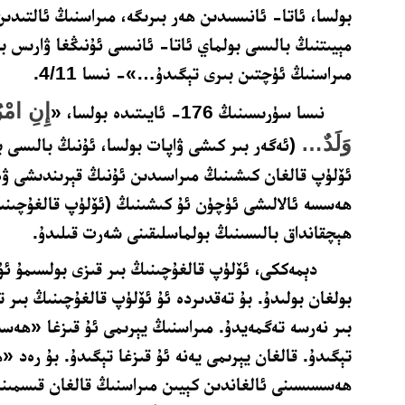
بولسا، ئاتا- ئانىسىدىن ھەر بىرىگە، مىراسنىڭ ئالتىدىن
مېيىتنىڭ بالىسى بولماي ئاتا- ئانىسى ئۇنىڭغا ۋارىس بو
مىراسنىڭ ئۈچتىن بىرى تېگىدۇ…»- نىسا 4/11.
إِنِ امْر
نىسا سۈرىسىنىڭ 176- ئايىتىدە بولسا، «
وَلَدٌ
…
(ئەگەر بىر كىشى ۋاپات بولسا، ئۇنىڭ بالىسى
ئۆلۈپ قالغان كىشىنىڭ مىراسىدىن ئۇنىڭ قېرىندىشى ۋە
ھەسسە ئالالىشى ئۈچۈن ئۇ كىشىنىڭ (ئۆلۈپ قالغۇچىنى
ھېچقانداق بالىسىنىڭ بولماسلىقىنى شەرت قىلىدۇ.
دېمەككى، ئۆلۈپ قالغۇچىنىڭ بىر قىزى بولسىمۇ ئۇ
بولغان بولىدۇ. بۇ تەقدىردە ئۇ ئۆلۈپ قالغۇچىنىڭ بىر ت
بىر نەرسە تەگمەيدۇ. مىراسنىڭ يېرىمى ئۇ قىزغا «ھە
تېگىدۇ. قالغان يېرىمى يەنە ئۇ قىزغا تېگىدۇ. بۇ رەد 
ھەسسىسىنى ئالغاندىن كېيىن مىراسنىڭ قالغان قىسمىنى