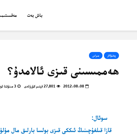
باش بەت
مەقسىتىمىز
پەتىۋالار
مىراس
ھەممىسىنى قىزى ئالامدۇ؟
2012-08-08
27,801 قېتىم كۆرۈلدى
3 مىنۇتتا ئوقۇپ بولالايسىز
سوئال:
قازا قىلغۇچىنىڭ ئىككى قىزى بولسا بارلىق مال مۈلۈ