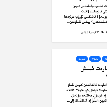
ت قىلىپ بولغاندىن كىيىن
نى قانچىلىك ۋاقىت
ولىدۇ؟ ئەتىگىنى تۇرۇپ مونچىغا
ىدىكەن؟ پېشىن نامازدىن...
31 قېتىم كۆرۈلدى
لار
پەتىۋالار
تاھارەت
ھارەت ئېلىش
ارەت ئالغاندىن كىيىن ناماز
ھارەت ئېلىش كېرەكمۇ؟ ئاللاھ
 ۋە غۇسۇل ھەققىدە مۇنداق
لَّذِينَ ءَامَنُوٓاْ إِذَا قُمۡتُمۡ إِلَى...