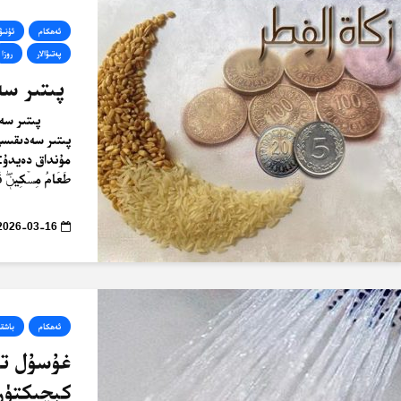
ئەھكام
ئۇنىۋ
پەتىۋالار
روزا
پىتىر سە
پىتىر سەدىقىسى 
مۇنداق دەيدۇ: ﴿… وَ
طَعَامُ مِسۡكِينٖۖ فَم
2026-03-16
ئەھكام
باشقى
غۇسۇل تا
كېچىكتۈر