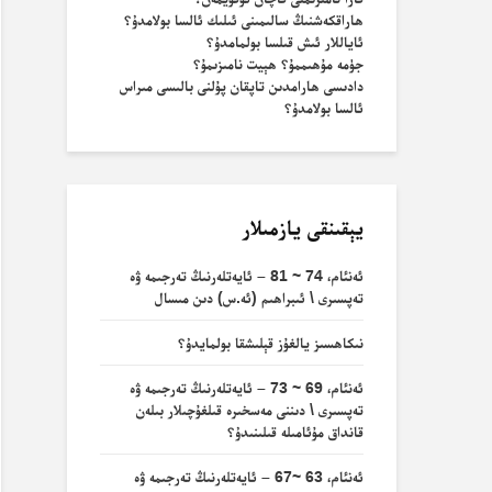
ھاراقكەشنىڭ سالىمىنى ئىلىك ئالسا بولامدۇ؟
ئاياللار ئىش قىلسا بولمامدۇ؟
جۈمە مۇھىممۇ؟ ھېيت نامىزىمۇ؟
دادىسى ھارامدىن تاپقان پۇلنى بالىسى مىراس
ئالسا بولامدۇ؟
يېقىنقى يازمىلار
ئەنئام، 74 ~ 81 – ئايەتلەرنىڭ تەرجىمە ۋە
تەپسىرى \ ئىبراھىم (ئە.س) دىن مىسال
نىكاھسىز يالغۇز قېلىشقا بولمايدۇ؟
ئەنئام، 69 ~ 73 – ئايەتلەرنىڭ تەرجىمە ۋە
تەپسىرى \ دىننى مەسخىرە قىلغۇچىلار بىلەن
قانداق مۇئامىلە قىلىنىدۇ؟
ئەنئام، 63 ~67 – ئايەتلەرنىڭ تەرجىمە ۋە