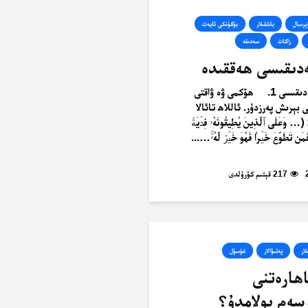
ېرسال
باشقىلار
بۈگۈنكى ئايەت
زاكات
سەدىقە
دىقىسى ھەققىدە
پىتىر سەدىقىسى 1. ھۆكمى ۋە ۋاقتى
بېرىش پەرزدۇر. ئاللاھ تائالا
عَلَى ٱلَّذِينَ يُطِيقُونَهُۥ فِدۡيَةٞ
َن تَطَوَّعَ خَيۡرٗا فَهُوَ خَيۡرٞ لَّهُۥۚ…...
217 قېتىم كۆرۈلدى
لار
پەتىۋالار
غۇسۇل
ھارەتنى
سەم بولامدۇ؟