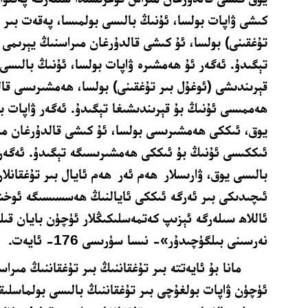
كىشى ۋاپات بولسا، ئۇنىڭ بالىسى بولمىسا، پەقەت بىر 
تۇغقىنى) بولسا، ئۇ كىشى قالدۇرغان مىراسنىڭ يېرىمى
تېگىدۇ. ئەگەر ئۇ ھەمشىرە ۋاپات بولسا، ئۇنىڭ بالىسى 
قېرىندىشى (ئوغۇل بىر تۇغقىنى) بولسا، ھەمشىرىسى قا
ھەممىسى ئۇنىڭ بۇ قېرىندىشىغا تېگىدۇ. ئەگەر ۋاپات ب
يوق، ئىككى ھەمشىرىسى بولسا، ئۇ كىشى قالدۇرغان مى
ئىككىسى ئۇنىڭ بۇ ئىككى ھەمشىرىسىگە تېگىدۇ. ئەگەر 
بالىسى يوق، ۋارىسلار
ھەم ئەر
ھەم ئايال بىر تۇغقانلار
ئىچىدىكى بىر ئەرگە ئىككى ئايالنىڭ ھەسسىسىگە ئوخ
ئاللاھ سىلەرگە ئېزىپ كەتمەسلىكىڭلار ئۈچۈن بايان قىلى
نەرسىنى بىلگۈچىدۇر»- نىسا سۈرىسى 176- ئايەت.
مانا بۇ ئايەتتە بىر تۇغقاننىڭ بىر تۇغقاننىڭ مىر
ئۈچۈن ۋاپات بولغۇچى بىر تۇغقاننىڭ بالىسى بولماسلىق