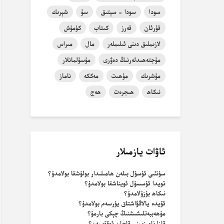
سودا
سودا - سېتىق
سۇ
شېرىك
قۇرئان
قەرز
كىتاب
كۈمۈش
لازىملىق دىنى ئىلىملەر
مال
مىراس
مۇجتەھىدلەرنىڭ دەۋرى
مۇسۇلمانلار
مۇشرىك
مۇھىت
مەككە
ناماز
نىكاھ
ھىجرەت
ھەج
ئاۋات يازمىلار
سۈنئىي ئۇسۇل بىلەن ھامىلىدار بولۇشقا بولامدۇ؟
تويدا ئۇسسۇل ئويناشقا بولامدۇ؟
نىكاھ بۇزۇلامدۇ؟
ئۆيدە يالاڭۋاشتاق يۈرسەم بولامدۇ؟
مۇھەببەتلىشىشنىڭ چېكى بارمۇ؟
قازا نامىزىمنى قاچان ئوقۇيمەن؟