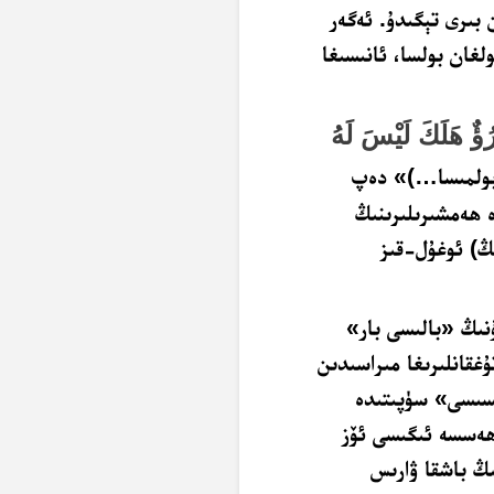
 بىرى تېگىدۇ. ئەگەر
لغان بولسا، ئانىسىغا
ُؤٌ هَلَكَ لَيْسَ لَهُ
 بولمىسا…)» دەپ
 ھەمشىرىلىرىنىڭ
ڭ) ئوغۇل-قىز
نىڭ «بالىسى بار»
ۇغقانلىرىغا مىراسىدىن
سسىسى» سۈپىتىدە
«ھەسسە ئىگىسى ئۆز
ڭ باشقا ۋارىس