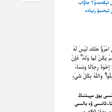
س تېگەمدۇ؟ جاۋاب
 تېخىمۇ زىيادە
نِ امْرُؤٌ هَلَكَ لَيْسَ لَهُ
مْ يَكُنْ لَهَا وَلَدٌ ۚ فَإِنْ
ا إِخْوَةً رِجَالًا وَنِسَاءً
لُّوا ۗ وَاللَّهُ بِكُلِّ شَيْءٍ
ىسى يوق مېيىتنىڭ
تا-ئانىسى ۋە بالىسى
ېرىدۇ: ئەگەر بىر