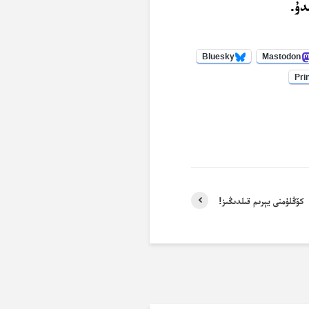
دۇ.
Bluesky
Mastodon
Pri
كۆڭلۈمنى يېرىم قىلدىڭىز!