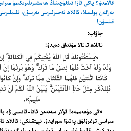
قالامدۇ؟ ياكى قازا قىلغۇچىنىڭ ھەمشىرىلىرىگىمۇ مىرا
بەرگەن بولسىلا،
ئاللاھ ئەجىرلىرىنى بەرسۇن، ئلىملىرىنى
قىلسۇن!
جاۋاب:
ئاللاھ تەئالا مۇنداق دەيدۇ:
يَسْتَفْتُونَكَ قُلِ اللَّهُ يُفْتِيكُمْ فِي الْكَلَالَةِ ۚ إِ
«
وَلَدٌ وَلَهُ أُخْتٌ فَلَهَا نِصْفُ مَا تَرَكَ ۚ وَهُوَ يَرِثُهَا إِنْ لَ
كَانَتَا اثْنَتَيْنِ فَلَهُمَا الثُّلُثَانِ مِمَّا تَرَكَ ۚ وَإِنْ كَانُو
فَلِلذَّكَرِ مِثْلُ حَظِّ الْأُنْثَيَيْنِ ۗ يُبَيِّنُ اللَّهُ لَكُمْ أَنْ تَضِ
عَلِيمٌ»
.
«ئى مۇھەممەد! ئۇلار سەندىن ئاتا-ئانىسى ۋە بال
مىراسى توغرۇلۇق پەتىۋا سورايدۇ. ئېيتقىنكى: ئاللاھ ئا
يوق كىشى قالدۇرغان مىراس توغرىسىدا سىلەرگە پەتىۋا ب