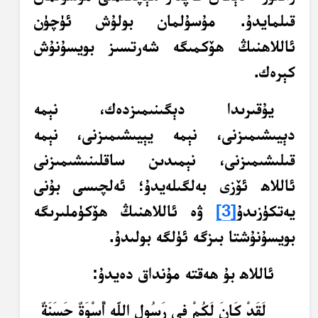
قىلمايدۇ. مۇسۇلمان بولۇش ئۈچۈن
ئاللاھنىڭ ھۆكمىگە شەرتسىز بويسۇنۇش
كېرەك.
يۇقىرىدا دېگىنىمىزدەك، نېمە
دېيىشىمىزنى، نېمە يېيىشىمىزنى، نېمە
قىلىشىمىزنى، نېمىدىن ساقلىنىشىمىزنى
ئاللاھ ئۆزى بەلگىلەيدۇ؛ ئەلچىسى بۇنى
يەتكۈزىدۇ
[3]
ۋە ئاللاھنىڭ ھۆكۈملىرىگە
بويسۇنۇشتا بىزگە ئۈلگە بولىدۇ.
ئاللاھ بۇ ھەقتە مۇنداق دەيدۇ:
لَقَدْ كَانَ لَكُمْ فِي رَسُولِ اللَّهِ أُسْوَةٌ حَسَنَةٌ