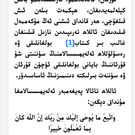
كېلەلمەيدىغان، ھېكمەت بىلەن ئىش
قىلغۇچى، ھەر قانداق ئىشنى ئەڭ مۇكەممەل
قىلىدىغان ئاللاھ تەرىپىدىن نازىل قىلىنغان
غالىب بىر كىتاب
[1]
بولغانلىقى ۋە
رەسۇلۇللاھ ئەلەيھىسسالامنىڭ سۈننىتى شۇ
قۇرئاننىڭ بايانى بولغانلىقى ئۈچۈن قۇرئان
ۋە سۈننەت بىرلىكتە دىنىمىزنىڭ ئاساسىدۇر.
ئاللاھ تائالا پەيغەمبەر ئەلەيھىسسالامغا
مۇنداق دېگەن:
وَاتَّبِعْ مَا يُوحَى إِلَيْكَ مِنْ رَبِّكَ إِنَّ اللَّهَ كَانَ
بِمَا تَعْمَلُونَ خَبِيرًا