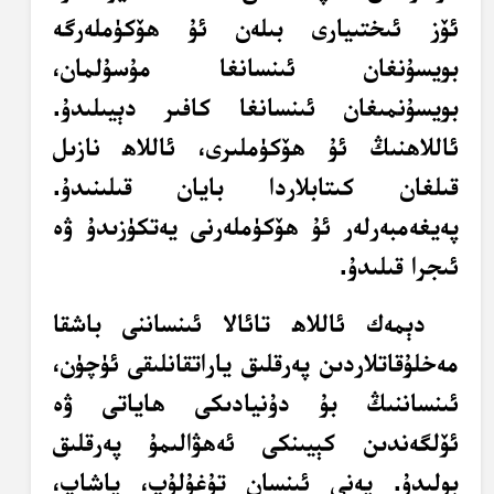
ئۆز ئىختىيارى بىلەن ئۇ ھۆكۈملەرگە
بويسۇنغان ئىنسانغا مۇسۇلمان،
بويسۇنمىغان ئىنسانغا كافىر دېيىلىدۇ.
ئاللاھنىڭ ئۇ ھۆكۈملىرى، ئاللاھ نازىل
قىلغان كىتابلاردا بايان قىلىنىدۇ.
پەيغەمبەرلەر ئۇ ھۆكۈملەرنى يەتكۈزىدۇ ۋە
ئىجرا قىلىدۇ.
دېمەك ئاللاھ تائالا ئىنساننى باشقا
مەخلۇقاتلاردىن پەرقلىق ياراتقانلىقى ئۈچۈن،
ئىنساننىڭ بۇ دۇنيادىكى ھاياتى ۋە
ئۆلگەندىن كېيىنكى ئەھۋالىمۇ پەرقلىق
بولىدۇ. يەنى ئىنسان تۇغۇلۇپ، ياشاپ،