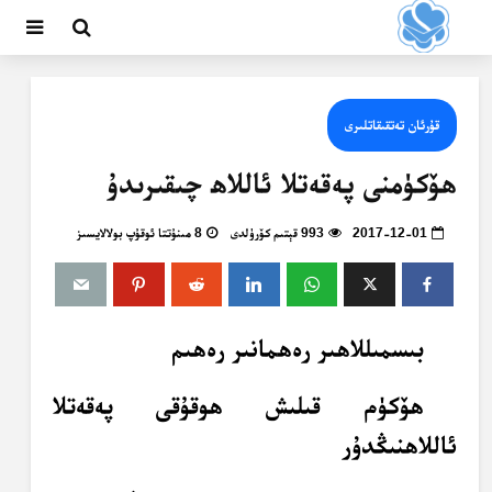
قۇرئان تەتقىقاتلىرى
ھۆكۈمنى پەقەتلا ئاللاھ چىقىرىدۇ
2017-12-01
993 قېتىم كۆرۈلدى
8 مىنۇتتا ئوقۇپ بولالايسىز
بىسمىللاھىر رەھمانىر رەھىم
ھۆكۈم قىلىش ھوقۇقى پەقەتلا
ئاللاھنىڭدۇر