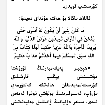
كۆرسىتىپ قويدى.
ئاللاھ تائالا بۇ ھەقتە مۇنداق دەيدۇ:
مَا كَانَ لِنَبِيٍّ أَنْ يَكُونَ لَهُ أَسْرَى حَتَّى
يُثْخِنَ فِي الْأَرْضِ تُرِيدُونَ عَرَضَ الدُّنْيَا وَاللَّهُ
يُرِيدُ الْآَخِرَةَ وَاللَّهُ عَزِيزٌ حَكِيمٌ لَوْلَا كِتَابٌ مِنَ
اللَّهِ سَبَقَ لَمَسَّكُمْ فِيمَا أَخَذْتُمْ عَذَابٌ عَظِيمٌ
«ھېچبىر پەيغەمبەرنىڭ ئۇرۇشتا
دۈشمىنىنى يېڭىپ قارشىلىق
كۆرسىتەلمەيدىغان ھالەتكە كەلتۈرمەي
تۇرۇپ، ئەسىرلىرىنىڭ بولۇشى توغرا ئەمەس
ئىدى. سىلەر دۇنيانىڭ ۋاقىتلىق مەنپەئەتىنى