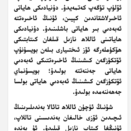
ئۆلۈپ تۈگەپ كەتمەيدۇ. دۇنيادىكى ھاياتى
ئاخىرلاشقاندىن كېيىن، ئۇنىڭ ئاخىرەتتە
ئەبەدىي بىر ھاياتى باشلىنىدۇ. دۇنيادىكى
ھاياتىنى ئاللاھ نازىل قىلغان كىتابتىكى
ھۆكۈملەرگە ئۆز ئىختىيارى بىلەن بويسۇنۇپ
ئۆتكۈزگەن كىشىنىڭ ئاخىرەتتىكى ئەبەدىي
ھاياتى جەننەتتە بولىدۇ؛ بويسۇنماي
ئۆتكۈزگەن كىشىنىڭ ئەبەدىي ھاياتى بولسا
جەھەننەمدە بولىدۇ.
شۇنىڭ ئۈچۈن ئاللاھ تائالا بەندىلىرىنىڭ
ئىچىدىن ئۆزى خالىغان بەندىسىنى تاللاپ،
ئۇنىڭغا كىتاب نازىل قىلىدۇ. ئۇ بەندە