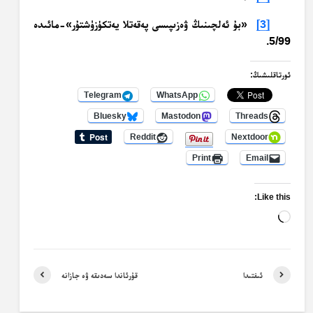
[3]
«بۇ ئەلچىنىڭ ۋەزىپىسى پەقەتلا يەتكۈزۈشتۇر»-مائىدە
5/99.
ئورتاقلىشىڭ:
Telegram
WhatsApp
Bluesky
Mastodon
Threads
Reddit
Nextdoor
Print
Email
Like this:
Loading…
ئىفتىدا
قۇرئاندا سەدىقە ۋە جازانە