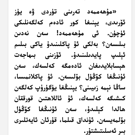
«مۇھەممەد تەرىنى تۈردى ۋە يۈز
ئۆرىدى، يېنىغا كور ئادەم كەلگەنلىكى
ئۈچۈن. ئى مۇھەممەد! سەن نەدىن
بىلىسەن؟ بەلكى ئۇ پاكلىنىدۇ ياكى بىلىم
ئېلىپ پايدىلىنىدۇ. ئۆزىنى بىھاجەت
ھېسابلايدىغان ئادەمگە كەلسەك، سەن
ئۇنىڭغا كۆڭۈل بۆلىسەن. ئۇ پاكلانمىسا،
ساڭا نېمە زىيىنى؟ يېنىڭغا يۈگۈرۈپ كەلگەن
كىشىگە كەلسەك، ئۇ ئاللاھتىن قورققان
ھالدا كېلىدۇ، سەن ئۇنىڭغا كۆڭۈل
بۆلمەيسەن. ئۇنداق قىلما، قۇرئان ئايەتلىرى
بىر ئەسلىتىشتۇر.