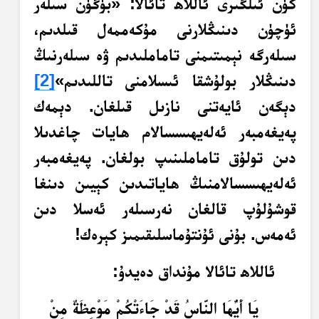
كۈن ئىلگىرى ئاللاھ تائالا: «بۈگۈن سىلەر
ئۈچۈن دىنىڭلارنى مۇكەممەل قىلدىم،
سىلەرگە نېمىتىمنى تاماملىدىم ۋە سىلەرنىڭ
دىنىڭلار بولۇشقا ئىسلامنى تاللىدىم»
[2]
دېگەن ئايەتنى نازىل قىلغان. دېمەك
پەيغەمبەر ئەلەيھىسسالام ھايات چاغدىلا
دىن تولۇق تاماملىنىپ بولغان. پەيغەمبەر
ئەلەيھىسسالامنىڭ ھاياتىدىن كېيىن دىنغا
قوشۇلۇپ قالغان نەرسىلەر ئەسلا دىن
ئەمەس. بۇنى ئۇنتۇماسلىقىمىز كېرەك!
ئاللاھ تائالا مۇنداق دەيدۇ:
يَا أَيُّهَا النَّاسُ قَدْ جَاءَتْكُمْ مَوْعِظَةٌ مِنْ