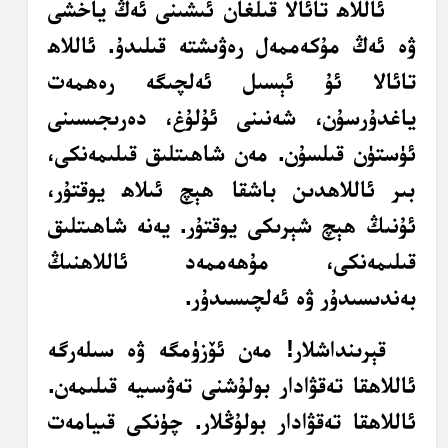
ئاللاھ تائالا قىلغان ئىشىنى ئەڭ ياخشى
ۋە ئەڭ مۇكەممەل رەۋىشتە قىلىدۇ. ئاللاھ
تائالا ئۇ ئېسىل ئەلچىگە رەھمەت
ياغدۇرسۇن، شەنىنى ئۇلۇغ، دەرىجىسىنى
ئۈستۈن قىلسۇن. مەن شاھىتلىق قىلىمەنكى،
بىر ئاللاھدىن باشقا ھېچ ئىلاھ يوقتۇر،
ئۇنىڭ ھېچ شېرىكى يوقتۇر. يەنە شاھىتلىق
قىلىمەنكى، مۇھەممەد ئاللاھنىڭ
بەندىسىدۇر ۋە ئەلچىسىدۇر.
قېرىنداشلار! مەن ئۆزۈمگە ۋە سىلەرگە
ئاللاھقا تەقۋادار بولۇشنى تەۋسىيە قىلىمەن.
ئاللاھقا تەقۋادار بولۇڭلار. چۈنكى قىيامەت