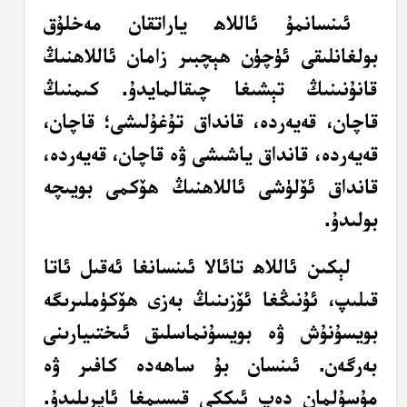
ئىنسانمۇ ئاللاھ ياراتقان مەخلۇق
بولغانلىقى ئۈچۈن ھېچبىر زامان ئاللاھنىڭ
قانۇنىنىڭ تېشىغا چىقالمايدۇ. كىمنىڭ
قاچان، قەيەردە، قانداق تۇغۇلىشى؛ قاچان،
قەيەردە، قانداق ياشىشى ۋە قاچان، قەيەردە،
قانداق ئۆلۈشى ئاللاھنىڭ ھۆكمى بويىچە
بولىدۇ.
لېكىن ئاللاھ تائالا ئىنسانغا ئەقىل ئاتا
قىلىپ، ئۇنىڭغا ئۆزىنىڭ بەزى ھۆكۈملىرىگە
بويسۇنۇش ۋە بويسۇنماسلىق ئىختىيارىنى
بەرگەن. ئىنسان بۇ ساھەدە كافىر ۋە
مۇسۇلمان دەپ ئىككى قىسىمغا ئايرىلىدۇ.