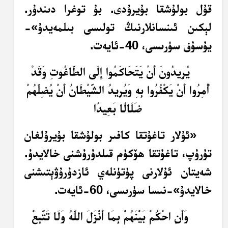
قۇل بولۇشقا بۇيرۇدى. بۇ توغرا دىندۇر.
لېكىن ئىنسانلارنىڭ تولىسى بىلمەيدۇ»-
يۇسۇف سۈرىسى، 40-ئايەت.
يُرِيدُونَ أَنْ يَتَحَاكَمُوا إِلَى الطَّاغُوتِ وَقَدْ
أُمِرُوا أَنْ يَكْفُرُوا بِهِ وَيُرِيدُ الشَّيْطَانُ أَنْ يُضِلَّهُمْ
ضَلَالًا بَعِيدًا
«ئۇلار تاغۇتقا كافىر بولۇشقا بۇيرۇلغان
تۇرۇپ، تاغۇتقا ھۆكۈم قىلدۇرۇشنى خالايدۇ.
شەيتان ئۇلارنى پۈتۈنلەي ئازدۇرۇۋېتىشنى
خالايدۇ»-نىسا سۈرىسى، 60-ئايەت.
وَأَنِ احْكُمْ بَيْنَهُمْ بِمَا أَنْزَلَ اللَّهُ وَلَا تَتَّبِعْ