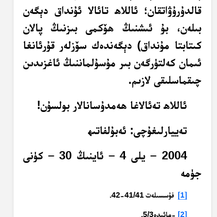
قالدۇرۇۋاتقان؛ ئاللاھ تائالا ئۇنداق دېگەن
بىلەن، بۇ ئىشنىڭ ھۆكمى بىزنىڭ پالان
كىتابتا مۇنداق) دېگەندەك سۆزلەر قۇرئانغا
ئىمان كەلتۈرگەن بىر مۇسۇلماننىڭ ئاغزىدىن
چىقماسلىقى لازىم.
ئاللاھ تەئالاغا ھەمدۇسانالار بولسۇن!
تەييارلىغۇچى: ئەبۇلفاتىھ
‏2004 – يلى 4 – ئاينىڭ 30 – كۈنى
جۈمە
[1]
فۇسسىلەت 41/41-42.
[2]
-مائىدە5/3.