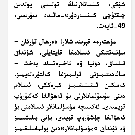
شۇكى، ئىنسانلارنىڭ تولىسى يولدىن
چىققۇچى كىشىلەردۇر»-مائىدە سۈرىسى،
49-ئايەت.
مۆھتەرەم قېرىنداشلار! دەرھال قۇرئان –
سۈننەتتىكى ئىسلامغا قايتايلى. شۇنداق
قىلساق، دۇنيا ۋە ئاخىرەتلىك بەخت –
سائادىتىمىزنى قولىمىزغا كەلتۈرەلەيمىز.
كەسكىن ئىشىنىشىمىز كېرەككى، ئىسلام
دىنى مۇسۇلمانلارنى بۇ ئەھۋالغا كەلتۈرۈپ
قويمىدى. ئەكسىچە مۇسۇلمانلار ئىسلامنى بۇ
ئەھۋالغا چۈشۈرۈپ قويدى. بۇنى بىلىشىمىز
ۋە ئۇنداق »مۇسۇلمانلار»دىن بولماسلىقىمىز