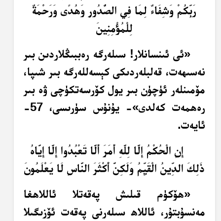
رَبِّكُمْ وَشِفَاءٌ لِمَا فِي الصُّدُورِ وَهُدًى وَرَحْمَةٌ
لِلْمُؤْمِنِينَ
«ئى ئىنسانلار! سىلەرگە رەببىڭلاردىن بىر
نەسىھەت، قەلبلەردىكى كېسەللەرگە بىر شىپا،
مۆمىنلەر ئۈچۈن بىر يول كۆرسەتكۈچى ۋە بىر
رەھمەت كەلدى»- يۇنۇس سۈرىسى، 57-
ئايەت.
إِنِ الْحُكْمُ إِلَّا لِلَّهِ أَمَرَ أَلَّا تَعْبُدُوا إِلَّا إِيَّاهُ
ذَلِكَ الدِّينُ الْقَيِّمُ وَلَكِنَّ أَكْثَرَ النَّاسِ لَا يَعْلَمُونَ
«ھۆكۈم قىلىش پەقەتلا ئاللاھغا
مەنسۇبتۇر، ئاللاھ سىلەرنى پەقەت ئۆزىگىلا