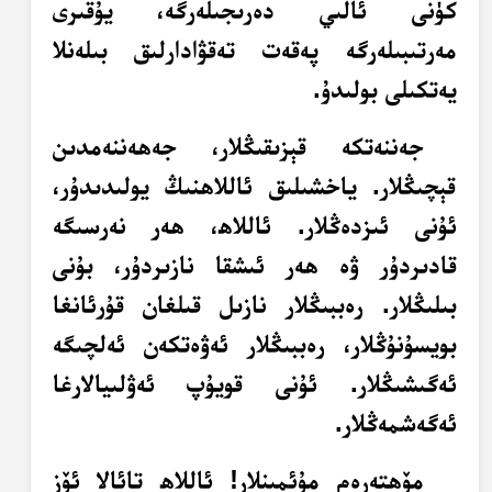
كۈنى ئالىي دەرىجىلەرگە، يۇقىرى
مەرتىبىلەرگە پەقەت تەقۋادارلىق بىلەنلا
يەتكىلى بولىدۇ.
جەننەتكە قېزىقىڭلار، جەھەننەمدىن
قېچىڭلار. ياخشىلىق ئاللاھنىڭ يولىدىدۇر،
ئۇنى ئىزدەڭلار. ئاللاھ، ھەر نەرسىگە
قادىردۇر ۋە ھەر ئىشقا نازىردۇر، بۇنى
بىلىڭلار. رەببىڭلار نازىل قىلغان قۇرئانغا
بويسۇنۇڭلار، رەببىڭلار ئەۋەتكەن ئەلچىگە
ئەگىشىڭلار. ئۇنى قويۇپ ئەۋلىيالارغا
ئەگەشمەڭلار.
مۆھتەرەم مۇئمىنلار! ئاللاھ تائالا ئۆز