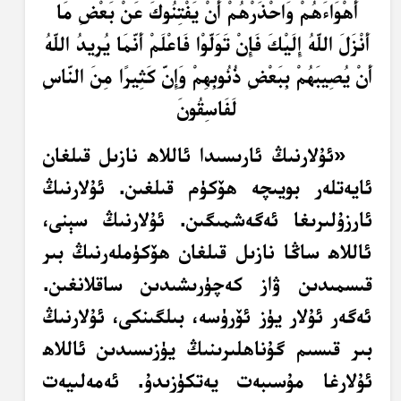
أَهْوَاءَهُمْ وَاحْذَرْهُمْ أَنْ يَفْتِنُوكَ عَنْ بَعْضِ مَا
أَنْزَلَ اللَّهُ إِلَيْكَ فَإِنْ تَوَلَّوْا فَاعْلَمْ أَنَّمَا يُرِيدُ اللَّهُ
أَنْ يُصِيبَهُمْ بِبَعْضِ ذُنُوبِهِمْ وَإِنَّ كَثِيرًا مِنَ النَّاسِ
لَفَاسِقُونَ
«ئۇلارنىڭ ئارىسىدا ئاللاھ نازىل قىلغان
ئايەتلەر بويىچە ھۆكۈم قىلغىن. ئۇلارنىڭ
ئارزۇلىرىغا ئەگەشمىگىن. ئۇلارنىڭ سېنى،
ئاللاھ ساڭا نازىل قىلغان ھۆكۈملەرنىڭ بىر
قىسمىدىن ۋاز كەچۈرىشىدىن ساقلانغىن.
ئەگەر ئۇلار يۈز ئۆرۈسە، بىلگىنكى، ئۇلارنىڭ
بىر قىسىم گۇناھلىرىنىڭ يۈزىسىدىن ئاللاھ
ئۇلارغا مۇسىبەت يەتكۈزىدۇ. ئەمەلىيەت