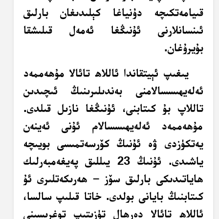
قىيامەتكىچە دۇنياغا كېلىدىغان بارلىق
ئىنسانلارنى ئۇنىڭغا ئەمەل قىلىشقا
بۇيرۇغان.
يىغىپ ئېيتقاندا ئاللاھ تائالا مۇھەممەد
ئەلەيھىسسالامنى بەندىلىرىنىڭ ئىچىدىن
تاللاپ بۇ كىتابنى، ئۇنىڭغا نازىل قىلدى.
مۇھەممەد ئەلەيھىسسالام ئۇنى ئەينەن
يەتكۈزدى ۋە ئۇنىڭ كۆرسەتمىسى بويىچە
ياشىدى. ئۇنىڭ 23 يىللىق پەيغەمبەرلىك
ھاياتىدىكى بارلىق سۆز – ھەرىكەتلىرى ئۇ
كىتابنىڭ بايانى بولدى. خاتا قىلىپ سالسا،
ئاللاھ تائالا دەرھال تۈزىتىپ توغرىسىنى