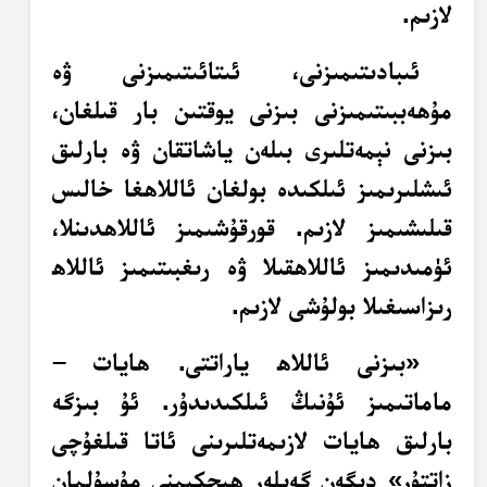
لازىم.
ئىبادىتىمىزنى، ئىتائىتىمىزنى ۋە
مۇھەببىتىمىزنى بىزنى يوقتىن بار قىلغان،
بىزنى نېمەتلىرى بىلەن ياشاتقان ۋە بارلىق
ئىشلىرىمىز ئىلكىدە بولغان ئاللاھغا خالىس
قىلىشىمىز لازىم. قورقۇشىمىز ئاللاھدىنلا،
ئۈمىدىمىز ئاللاھقىلا ۋە رىغبىتىمىز ئاللاھ
رىزاسىغىلا بولۇشى لازىم.
«بىزنى ئاللاھ ياراتتى. ھايات –
ماماتىمىز ئۇنىڭ ئىلكىدىدۇر. ئۇ بىزگە
بارلىق ھايات لازىمەتلىرىنى ئاتا قىلغۇچى
زاتتۇر» دېگەن گەپلەر ھېچكىمنى مۇسۇلمان