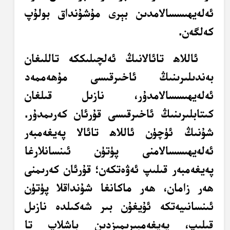
ئەلەيھىسسالامدىن بېرى مۇشۇنداق بولۇپ
كەلگەن.
ئاللاھ تائالانىڭ ئەلچىلىككە تاللىغان
بەندىلىرىنىڭ ئاخىرقىسى مۇھەممەد
ئەلەيھىسسالامدۇر، نازىل قىلغان
كىتابلىرىنىڭ ئاخىرقىسى قۇرئان كەرىمدۇر.
شۇنىڭ ئۈچۈن ئاللاھ تائالا پەيغەمبەر
ئەلەيھىسسالامنى پۈتۈن ئىنسانلارغا
پەيغەمبەر قىلىپ ئەۋەتكەن؛ قۇرئان كەرىمنى
ھەر زامان، ھەر ماكانغا شۇنداقلا پۈتۈن
ئىنسانىيەتكە ئۇيغۇن بىر شەكىلدە نازىل
قىلىپ، پەيغەمبىرىمىزدىن باشلاپ تا