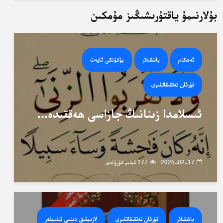
بۇلارنىمۇ ياقتۇرىشىڭىز مۇمكىن
ئەھكام
باشقىلار
بۈگۈنكى ئايەت
قۇرئان تەتقىقاتلىرى
ئىسلامدا زىنانىڭ جازاسى ھەققىدە...
2025-02-17
177 قېتىم كۆرۈلدى
باشقىلار
قۇرئان تەتقىقاتلىرى
لازىملىق دىنىي ئىلىملەر