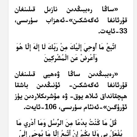
«ساڭا رەببىڭدىن نازىل قىلىنغان
قۇرئانغا ئەگەشكىن»-ئەھزاب سۈرىسى،
33-ئايەت.
اتَّبِعْ مَا أُوحِيَ إِلَيْكَ مِنْ رَبِّكَ لَا إِلَهَ إِلَّا هُوَ
وَأَعْرِضْ عَنِ الْمُشْرِكِينَ
«رەببىڭدىن ساڭا ۋەھيى قىلىنغان
قۇرئانغا ئەگەشكىن- ئۇنىڭدىن باشقا
ھېچقانداق ئىلاھ يوق- ۋە مۇشرىكلاردىن يۈز
ئۆرۈگىن»-ئەنئام سۈرىسى، 106-ئايەت.
قُلْ مَا كُنْتُ بِدْعًا مِنَ الرُّسُلِ وَمَا أَدْرِي مَا
يُفْعَلُ بِي وَلَا بِكُمْ إِنْ أَتَّبِعُ إِلَّا مَا يُوحَى إِلَيَّ