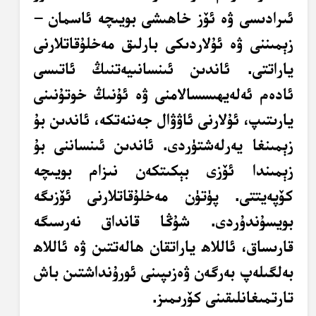
ئىرادىسى ۋە ئۆز خاھىشى بويىچە ئاسمان –
زېمىننى ۋە ئۇلاردىكى بارلىق مەخلۇقاتلارنى
ياراتتى. ئاندىن ئىنسانىيەتنىڭ ئاتىسى
ئادەم ئەلەيھىسسالامنى ۋە ئۇنىڭ خوتۇنىنى
يارىتىپ، ئۇلارنى ئاۋۋال جەننەتكە، ئاندىن بۇ
زېمىنغا يەرلەشتۈردى. ئاندىن ئىنساننى بۇ
زېمىندا ئۆزى بېكىتكەن نىزام بويىچە
كۆپەيتتى. پۈتۈن مەخلۇقاتلارنى ئۆزىگە
بويسۇندۇردى. شۇڭا قانداق نەرسىگە
قارىساق، ئاللاھ ياراتقان ھالەتتىن ۋە ئاللاھ
بەلگىلەپ بەرگەن ۋەزىپىنى ئورۇنداشتىن باش
تارتمىغانلىقىنى كۆرىمىز.