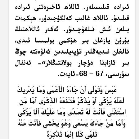
ئىرادە قىلىسىلەر. ئاللاھ ئاخىرەتنى ئىرادە
قىلىدۇ. ئاللاھ غالىب كەلگۈچىدۇر، ھېكمەت
بىلەن ئىش قىلغۇچىدۇر. ئەگەر ئاللاھنىڭ
بۇرۇن يازغان بىر ھۆكمى بولمىسا ئىدى،
ئالغان فىديەڭلەر تۈپەيلىدىن ئەلۋەتتە چوڭ
بىر ئازابقا دۇچار بولاتتىڭلار»- ئەنفال
سۈرىسى، 67 – 68-ئايەت.
عَبَسَ وَتَوَلَّى أَنْ جَاءَهُ الْأَعْمَى وَمَا يُدْرِيكَ
لَعَلَّهُ يَزَّكَّى أَوْ يَذَّكَّرُ فَتَنْفَعَهُ الذِّكْرَى أَمَّا مَنِ
اسْتَغْنَى فَأَنْتَ لَهُ تَصَدَّى وَمَا عَلَيْكَ أَلَّا يَزَّكَّى
وَأَمَّا مَنْ جَاءَكَ يَسْعَى وَهُوَ يَخْشَى فَأَنْتَ عَنْهُ
تَلَهَّى كَلَّا إِنَّهَا تَذْكِرَةٌ