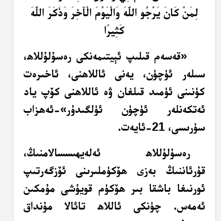
لِمَنْ كَانَ يَرْجُو اللَّهَ وَالْيَوْمَ الْآَخِرَ وَذَكَرَ اللَّهَ
كَثِيرًا
«قەسەم قىلىپ ئېيتىمەنكى رەسۇلۇللاھ،
سىلەر ئۈچۈن، يەنى ئاللاھنى، ئاخىرەت
كۈنىنى ئۈمىد قىلغان ۋە ئاللاھنى كۆپ ياد
ئەتكەنلەر ئۈچۈن ئۈلگىدۇر»-ئەھزاب
سۈرىسى، 21-ئايەت.
رەسۇلۇللاھ ئەلەيھىسسالامنىڭ،
قۇرئاننىڭ بەزى ھۆكۈملىرىنى ئۆزگەرتىپ
ئورنىغا باشقا بىر ھۆكۈم قويۇشى مۇمكىن
ئەمەس. چۈنكى ئاللاھ تائالا مۇنداق