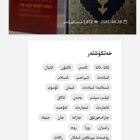
2021-04-16
1,872 قېتىم كۆرۈلدى
خەتكۈشلەر
ئاتا-ئانا
ئادەم
ئالتۇن
ئايال
ئىبادەت
ئىبراھىم
ئىسلام
ئىسلامدا ئىبادەت
ئىمان
ئۆسۈم
ئېلىم-سېتىم
بەدەن
تالاق
تاھارەت
تىجارەت
تەۋھىد
جازانىخورلۇق
جازانە
جان
جىھاد
رامىزان
روزا
روھ
رۇخسەت بېرىلگەن ئىشلار
زاكات