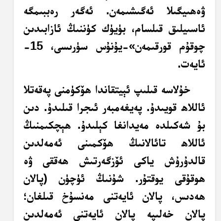
ۋەھىيگىلا ئەگىشىمەن. ئەگەر رەببىمگە
ئاسىيلىق قىلسام، بۈيۈك كۈننىڭ ئازابىدىن
چوقۇم قورقىمەن»-يۇنۇس سۈرىسى، 15-
ئايەت.
خۇلاسە قىلىپ ئېيتقاندا ھۆكۈمنى پەقەتلا
ئاللاھ قويىدۇ. پەيغەمبەر ئىجرا قىلىدۇ. دىن
بۇ شەكىلدە مەيدانغا كېلىدۇ. ھېچكىمنىڭ
ئاللاھ تائالانىڭ ھۆكمىنى ئەمەلدىن
قالدۇرۇش ياكى ئۆزگەرتىش ھەققى ۋە
ھوقۇقى يوقتۇر. شۇنىڭ ئۈچۈن (پالان
ھەدىس، پالان ئايەتنى مەنسۇخ قىلغان؛
پالان خەلىپە پالان ئايەتنى ئەمەلدىن