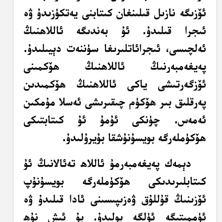
ئۆزىگە نازىل قىلىنغان كىتابنى يەتكۈزىدۇ ۋە
ئىجرا قىلىدۇ. ئۇ بەندىگە ئاللاھنىڭ
ئەلچىسى، ئىجرائاتلىرىغا سۈننەت دېيىلىدۇ.
پەيغەمبەرنىڭ ئاللاھنىڭ ھۆكمىنى
ئۆزگەرتىشى ياكى ئاللاھنىڭ ھۆكمىدىن
پەرقلىق بىر ھۆكۈم چىقىرىشى ئەسلا مۇمكىن
ئەمەس. چۈنكى ئۇمۇ ئۇ كىتابتىكى
ھۆكۈملەرگە بويسۇنۇشقا بۇيرۇلىدۇ.
دېمەك پەيغەمبەرمۇ ئاللاھ تەئالانىڭ ئۇ
كىتابلىرىدىكى ھۆكۈملەرگە بويسۇنۇپ
ئۆزىنىڭ قۇللۇق ۋەزىپىسىنى ئادا قىلىدۇ ۋە
ئۈممىتىگە ئۈلگە بولىدۇ. بۇ ئىش نۇھ