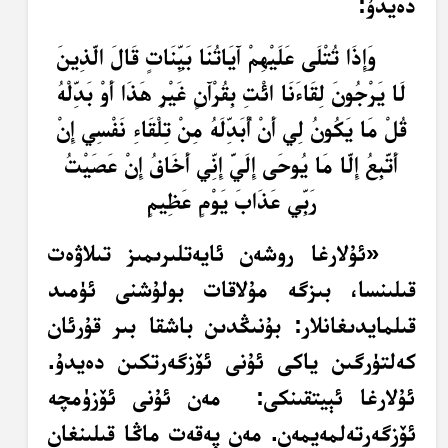
دەيدۇ:
وَإِذَا تُتْلَى عَلَيْهِمْ آَيَاتُنَا بَيِّنَاتٍ قَالَ الَّذِينَ
لَا يَرْجُونَ لِقَاءَنَا ائْتِ بِقُرْآَنٍ غَيْرِ هَذَا أَوْ بَدِّلْهُ
قُلْ مَا يَكُونُ لِي أَنْ أُبَدِّلَهُ مِنْ تِلْقَاءِ نَفْسِي إِنْ
أَتَّبِعُ إِلَّا مَا يُوحَى إِلَيَّ إِنِّي أَخَافُ إِنْ عَصَيْتُ
رَبِّي عَذَابَ يَوْمٍ عَظِيمٍ
«ئۇلارغا روشەن ئايەتلىرىمىز تىلاۋەت
قىلىنسا، بىزگە مۇلاقات بولۇشنى ئۈمىد
قىلمايدىغانلار: بۇنىڭدىن باشقا بىر قۇرئان
كەلتۈرگىن ياكى ئۇنى ئۆزگەرتكىن دەيدۇ.
ئۇلارغا ئېيتقىنكى: مەن ئۇنى ئۆزۈمچە
ئۆزگەرتەلمەيمەن. مەن پەقەت ماڭا قىلىنغان