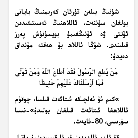
شۇنىڭ بىلەن قۇرئان كەرىمنىڭ بايانى
بولغان سۈننەت، ئاللاھنىڭ تەسىتىقىدىن
ئۆتتى ۋە ئۇنىڭغىمۇ بويسۇنۇش پەرز
قىلىندى. شۇڭا ئاللاھ بۇ ھەقتە مۇنداق
دەيدۇ:
مَنْ يُطِعِ الرَّسُولَ فَقَدْ أَطَاعَ اللَّهَ وَمَنْ تَوَلَّى
فَمَا أَرْسَلْنَاكَ عَلَيْهِمْ حَفِيظًا
»كىم ئۇ ئەلچىگە ئىتائەت قىلسا، چوقۇم
ئاللاھغا ئىتائەت قىلغان بولىدۇ»-نىسا
سۈرىسى، 80-ئايەت.
قۇرئان، ئالدىدىنمۇ، ئارقىسىدىنمۇ باتىل