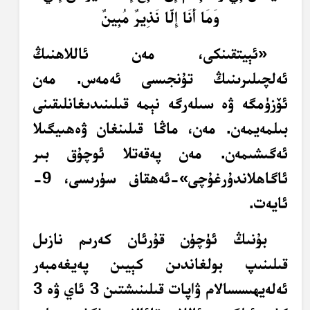
وَمَا أَنَا إِلَّا نَذِيرٌ مُبِينٌ
«ئېيتقىنكى، مەن ئاللاھنىڭ
ئەلچىلىرىنىڭ تۇنجىسى ئەمەس. مەن
ئۆزۈمگە ۋە سىلەرگە نېمە قىلىنىدىغانلىقىنى
بىلمەيمەن. مەن، ماڭا قىلىنغان ۋەھىيگىلا
ئەگىشىمەن. مەن پەقەتلا ئوچۇق بىر
ئاگاھلاندۇرغۇچى»-ئەھقاف سۈرىسى، 9-
ئايەت.
بۇنىڭ ئۈچۈن قۇرئان كەرىم نازىل
قىلىنىپ بولغاندىن كېيىن پەيغەمبەر
ئەلەيھىسسالام ۋاپات قىلىنىشتىن 3 ئاي ۋە 3