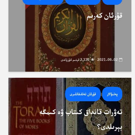
قۇرئان كەرىم
2021-06-02
2,336 قېتىم كۆرۈلدى
پەتىۋالار
قۇرئان تەتقىقاتلىرى
تەۋرات قانداق كىتاب ۋە كىمگە
بېرىلدى؟