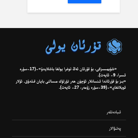
«شۈبھىسىزكى، بۇ قۇرئان ئەڭ توغرا يولغا باشلايدۇ»-(17-سۈرە
ئىسرا، 9- ئايەت).
«بىز بۇ قۇرئاندا ئىنسانلار ئۈچۈن ھەر تۈرلۈك مىسالنى بايان قىلدۇق. ئۇلار
ئويلانغاي»-(39-سۈرە زۇمەر، 27- ئايەت).
ئىبادەتلەر
پەتىۋالار