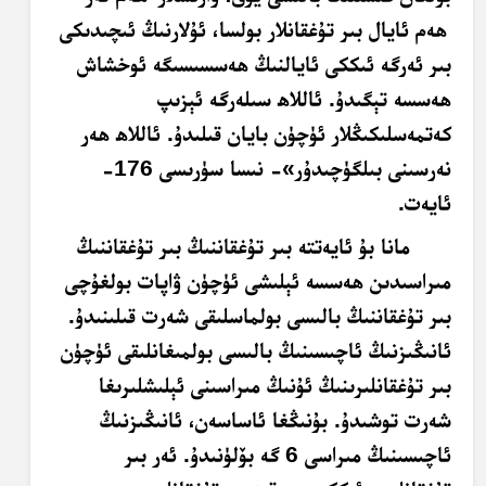
ھەم ئايال بىر تۇغقانلار بولسا، ئۇلارنىڭ ئىچىدىكى
بىر ئەرگە ئىككى ئايالنىڭ ھەسسىسىگە ئوخشاش
ھەسسە تېگىدۇ. ئاللاھ سىلەرگە ئېزىپ
كەتمەسلىكىڭلار ئۈچۈن بايان قىلىدۇ. ئاللاھ ھەر
نەرسىنى بىلگۈچىدۇر»- نىسا سۈرىسى 176-
ئايەت.
مانا بۇ ئايەتتە بىر تۇغقاننىڭ بىر تۇغقاننىڭ
مىراسىدىن ھەسسە ئېلىشى ئۈچۈن ۋاپات بولغۇچى
بىر تۇغقاننىڭ بالىسى بولماسلىقى شەرت قىلىنىدۇ.
ئانىڭىزنىڭ ئاچىسىنىڭ بالىسى بولمىغانلىقى ئۈچۈن
بىر تۇغقانلىرىنىڭ ئۇنىڭ مىراسىنى ئېلىشلىرىغا
شەرت توشىدۇ. بۇنىڭغا ئاساسەن، ئانىڭىزنىڭ
ئاچىسىنىڭ مىراسى 6 گە بۆلۈنىدۇ. ئەر بىر