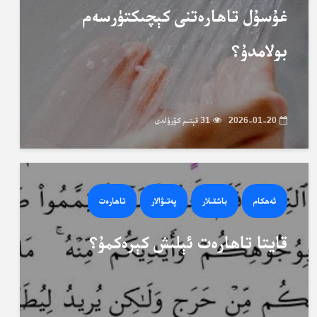
غۇسۇل تاھارەتنى كېچىكتۈرسەم
بولامدۇ؟
2026-01-20
31 قېتىم كۆرۈلدى
ئەھكام
باشقىلار
پەتىۋالار
تاھارەت
قايتا تاھارەت ئېلىش كېرەكمۇ؟