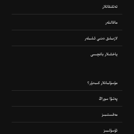
تەتقىقاتلار
ماقالىلەر
لازىملىق دىنىي ئىلىملەر
ياخشىلار باغچىسى
مۇسۇلمانلار كىمدۇر؟
پەتىۋا سوراڭ
مەقسىتىمىز
ئۇسۇلىمىز