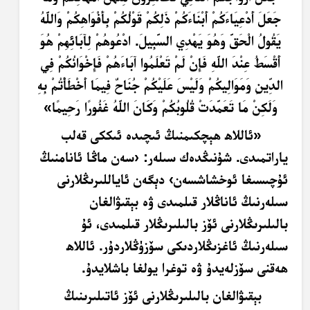
جَعَلَ أَدْعِيَاءَكُمْ أَبْنَاءَكُمْ ذَلِكُمْ قَوْلُكُمْ بِأَفْوَاهِكُمْ وَاللَّهُ
يَقُولُ الْحَقَّ وَهُوَ يَهْدِي السَّبِيلَ. ادْعُوهُمْ لِآبَائِهِمْ هُوَ
أَقْسَطُ عِنْدَ اللَّهِ فَإِنْ لَمْ تَعْلَمُوا آبَاءَهُمْ فَإِخْوَانُكُمْ فِي
الدِّينِ وَمَوَالِيكُمْ وَلَيْسَ عَلَيْكُمْ جُنَاحٌ فِيمَا أَخْطَأْتُمْ بِهِ
وَلَكِنْ مَا تَعَمَّدَتْ قُلُوبُكُمْ وَكَانَ اللَّهُ غَفُورًا رَحِيمًا»
«ئاللاھ ھېچكىمنىڭ ئىچىدە ئىككى قەلب
ياراتمىدى. شۇنىڭدەك سىلەر: ‹سەن ماڭا ئانامنىڭ
ئۇچىسىغا ئوخشاشسەن› دېگەن ئاياللىرىڭلارنى
سىلەرنىڭ ئاناڭلار قىلمىدى ۋە
بېقىۋالغان
بالىلىرىڭلارنى ئۆز بالىلىرىڭلار قىلمىدى، ئۇ
سىلەرنىڭ ئاغزىڭلاردىكى سۆزۈڭلاردۇر. ئاللاھ
ھەقنى سۆزلەيدۇ ۋە توغرا يولغا باشلايدۇ.
بېقىۋالغان بالىلىرىڭلارنى ئۆز ئاتىلىرىنىڭ