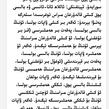
سورايدۇ. ئېيتقىنكى: ئاللاھ ئاتا-ئانىسى ۋە بالىسى
يوق كىشى قالدۇرغان مىراس توغرىسىدا سىلەرگە
پەتىۋا بېرىدۇ: ئەگەر بىر كىشى ۋاپات بولسا، ئۇنىڭ
بالىسى بولمىسا، پەقەت بىر ھەمشىرىسى (قىز بىر
تۇغقىنى) بولسا، ئۇ كىشى قالدۇرغان مىراسنىڭ
يېرىمى ئۇنىڭ بۇ ھەمشىرىسىگە تېگىدۇ. ئەگەر ئۇ
ھەمشىرە ۋاپات بولسا، ئۇنىڭ بالىسى بولمىسا،
پەقەت بىر قېرىندىشى (ئوغۇل بىر تۇغقىنى) بولسا،
ھەمشىرىسى قالدۇرغان مىراسنىڭ ھەممىسى ئۇنىڭ
بۇ قېرىندىشىغا تېگىدۇ. ئەگەر ۋاپات بولغان
كىشىنىڭ بالىسى يوق، ئىككى ھەمشىرىسى بولسا،
ئۇ كىشى قالدۇرغان مىراسنىڭ ئۈچتىن ئىككىسى
ئۇنىڭ بۇ ئىككى ھەمشىرىسىگە تېگىدۇ. ئەگەر ۋاپات
بولغان كىشىنىڭ بالىسى يوق، ۋارىسلار
ھەم ئەر