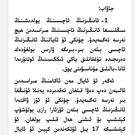
جاۋاب:
1- ئانىڭىزنىڭ ئاچىسىنىڭ يولدىشىنىڭ
سىڭلىسىغا ئانىڭىزنىڭ ئاچىسىنىڭ مىراسىدىن ھېچ
نەرسە تەگمەيدۇ. چۈنكى ئۇ ئايالنىڭ ئانىڭىزنىڭ
ئاچىسى بىلەن بىر-بىرىگە ۋارىس بولغۇدەك
دەرىجىدە تۇغقانلىق ياكى ئىككىسىنىڭ ئوتتۇرىدا
ئانا-بالىلىق مۇناسىۋىتى يوق.
ئەگەر ئۇ ئايال مەن ئاكامنىڭ مىراسىدىن
ئالىمەن دەپ دەۋا قىلغان تەقدىردە يەنىلا ئۇنىڭغا
بىر نەرسە تەگمەيدۇ. چۈنكى ئۇ ئۆز ۋاقتىدا
ئانىڭىزنىڭ ئاچىسى بىلەن ئۆزئارا رازى بولۇشۇپ
كېلىشىپ بۇ ئىشنى ھەل قىلىپ بولغان. ئۇ
كېلىشىمگە 17 يىل ئۆتكەندىن كېيىن ئۇ ئايال