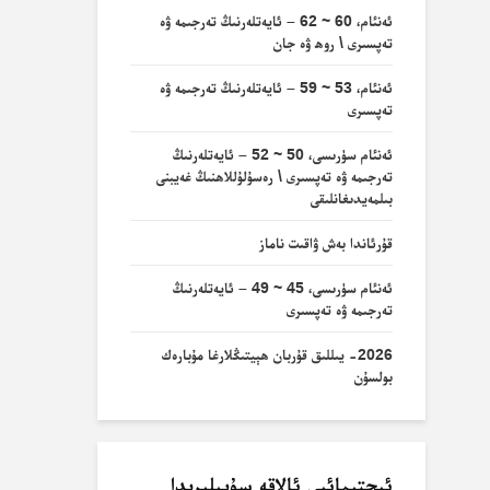
ئەنئام، 60 ~ 62 – ئايەتلەرنىڭ تەرجىمە ۋە
تەپسىرى \ روھ ۋە جان
ئەنئام، 53 ~ 59 – ئايەتلەرنىڭ تەرجىمە ۋە
تەپسىرى
ئەنئام سۈرىسى، 50 ~ 52 – ئايەتلەرنىڭ
تەرجىمە ۋە تەپسىرى \ رەسۇلۇللاھنىڭ غەيبنى
بىلمەيدىغانلىقى
قۇرئاندا بەش ۋاقىت ناماز
ئەنئام سۈرىسى، 45 ~ 49 – ئايەتلەرنىڭ
تەرجىمە ۋە تەپسىرى
2026- يىللىق قۇربان ھېيتىڭلارغا مۇبارەك
بولسۇن
ئىجتىمائىي ئالاقە سۇپىلىرىدا