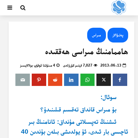
پەتىۋالار
مىراس
ھاممامنىڭ مىراسى ھەققىدە
2013-06-13
7,027 قېتىم كۆرۈلدى
4 مىنۇتتا ئوقۇپ بولالايسىز
سوئال:
بۇ مىراس قانداق تەقسىم قىلىنىدۇ؟
ئىشنىڭ تەپسىلاتى مۇنداق: ئانامنىڭ بىر
ئاچىسى بار ئىدى، ئۇ يولدىشى بىلەن بۇندىن 40