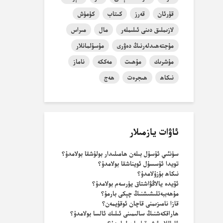
قۇرئان
قەرز
كىتاب
كۈمۈش
لازىملىق دىنى ئىلىملەر
مال
مىراس
مۇجتەھىدلەرنىڭ دەۋرى
مۇسۇلمانلار
مۇشرىك
مۇھىت
مەككە
ناماز
نىكاھ
ھىجرەت
ھەج
ئاۋات يازمىلار
سۈنئىي ئۇسۇل بىلەن ھامىلىدار بولۇشقا بولامدۇ؟
تويدا ئۇسسۇل ئويناشقا بولامدۇ؟
نىكاھ بۇزۇلامدۇ؟
ئۆيدە يالاڭۋاشتاق يۈرسەم بولامدۇ؟
مۇھەببەتلىشىشنىڭ چېكى بارمۇ؟
قازا نامىزىمنى قاچان ئوقۇيمەن؟
ھاراقكەشنىڭ سالىمىنى ئىلىك ئالسا بولامدۇ؟