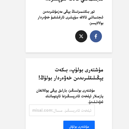
تور بىكتىمىزنىىڭ يېڭى مەزمۇنلىرىدىن
ئىجتىمائىي ئالاقە سۇپىلىرى ئارقىلىقمۇ خەۋەردار
بولالايسىز.
مۇشتەرى بولۇپ، بىكەت
يېڭىلىقلىرىدىن خەۋەردار بولۇڭ!
مۇشتەرى بولسىڭىز، بارلىق يېڭى يوللانغان
يازمىلار ئېلخەت ئادرېسىڭىزغا ئاپتوماتىك
ئەۋەتىلىدۇ.
ئېلخەت
ئادرېسىڭىز.
مىسال:
misal@misal.com
مۇشتەرى بولۇش