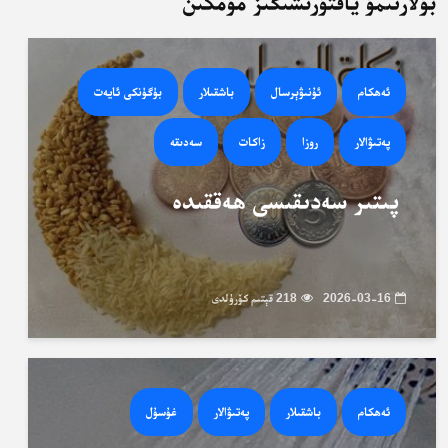
بۇلارنىمۇ ياقتۇرىشىڭىز مۇمكىن
ئەھكام
ئۇنىۋېرسال
باشقىلار
بۈگۈنكى ئايەت
پەتىۋالار
روزا
زاكات
سەدىقە
پىتىر سەدىقىسى ھەققىدە
2026-03-16
218 قېتىم كۆرۈلدى
ئەھكام
باشقىلار
پەتىۋالار
غۇسۇل