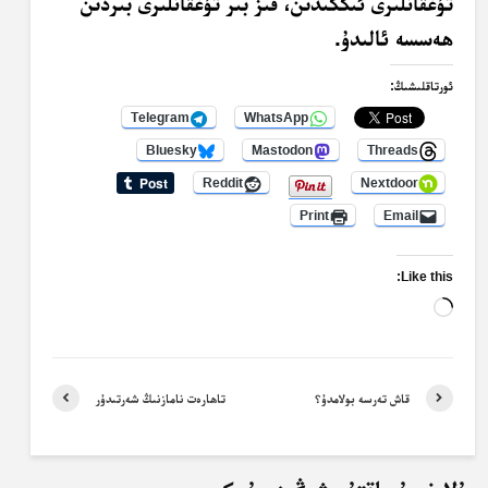
تۇغقانلىرى ئىككىدىن، قىز بىر تۇغقانلىرى بىردىن
ھەسسە ئالىدۇ.
ئورتاقلىشىڭ:
Telegram
WhatsApp
Bluesky
Mastodon
Threads
Reddit
Nextdoor
Print
Email
Like this:
Loading…
قاش تەرسە بولامدۇ؟
تاھارەت نامازنىڭ شەرتىدۇر