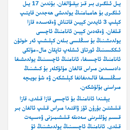
يىل ئىلگىرى بىر قىز بېقىۋالغان. بۇندىن 17 يىل
ئىلگىرى بۇ ھاممامنىڭ يولدىشى ھەجدىن قايتىپ
كېلىپ 3 ئايدىن كېيىن قاتناش ۋەقەسىدە قازا
قىلغان. ۋەقەدىن كېيىن ئانامنىڭ ئاچىسى
يولدىشىنىڭ بۇ سىڭلىسى بىلەن كېلىشىپ ئەر خوتۇن
ئىككىسىنىڭ ئورتاق ئىشلەپ تاپقان مال-مۈلكى
ئانامنىڭ ئاچىسىغا، ئانامنىڭ ئاچىسىنىڭ يولدىشىغا
دادىسىدىن مىراس قالغان مۈلۈكلەر بۇ كىشىنىڭ
سىڭلىسىغا قالىدىغانغا كېلىشكەن ۋە شۇ بويىچە
مىراسنى بۆلۈشكەن.
يېقىندا ئانامنىڭ بۇ ئاچىسى قازا قىلدى، قازا
قىلىشتىن بۇرۇن ئۆز ۋاقتىدا مىراس قىلىپ ئالغان بىر
قىسىم پۇللىرىنى سەدىقە قىلىشىمىزنى ۋەسىيەت
قىلدى. ئانامنىڭ ئاچىسىنىڭ يولدىشىنىڭ ئۇ