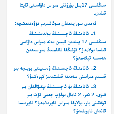
سىڭلىسى 17
يىل بۇرۇنقى مىراس داۋاسىنى قايتا
قىلدى.
ئەمدى سورايدىغان سوئاللىرىم تۆۋەندىكىچە:
1- ئانامنىڭ ئاچىسىنىڭ يولدىشىنىڭ
سىڭلىسى 17 يىلدىن كېيىن يەنە مىراس داۋاسى
قىلسا بولامدۇ؟ ئۇنىڭغا ئانامنىڭ مىراسىدىن
ھەسسە تېگەمدۇ؟
2- ئانامنىڭ ئاچىسىنىڭ ۋەسىيىتى بويىچە بىر
قىسىم مىراسنى سەدىقە قىلىشىمىز كېرەكمۇ؟
3- ئانامنىڭ بۇ ئاچىسىنىڭ بېقىۋالغان بىر
قىزى، 2 ئەر، 2 ئايال بولۇپ جەمى تۆت بىر
تۇغقىنى بار، بۇلارغا مىراس ئايرىلامدۇ؟ ئايرىلسا
قانداق ئايرىلىدۇ؟