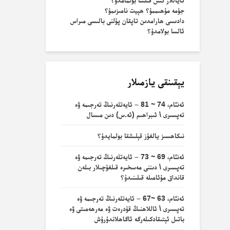
ئاياللار ئىش قىلسا بولمامدۇ؟
جۈمە مۇھىممۇ؟ ھېيت نامىزىمۇ؟
دادىسى ھارامدىن تاپقان پۇلنى بالىسى مىراس
ئالسا بولامدۇ؟
يېقىنقى يازمىلار
ئەنئام، 74 ~ 81 – ئايەتلەرنىڭ تەرجىمە ۋە
تەپسىرى \ ئىبراھىم (ئە.س) دىن مىسال
نىكاھسىز يالغۇز قېلىشقا بولمايدۇ؟
ئەنئام، 69 ~ 73 – ئايەتلەرنىڭ تەرجىمە ۋە
تەپسىرى \ دىننى مەسخىرە قىلغۇچىلار بىلەن
قانداق مۇئامىلە قىلىنىدۇ؟
ئەنئام، 63 ~67 – ئايەتلەرنىڭ تەرجىمە ۋە
تەپسىرى \ ئاللاھنىڭ قۇدرەت ۋە مەرھەمىتى ۋە
باتىل ئېتىقادكىلەرگە ئاگاھلاندۇرۇش