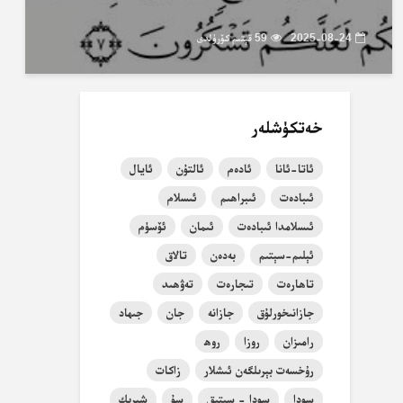
2025-08-24
59 قېتىم كۆرۈلدى
خەتكۈشلەر
ئاتا-ئانا
ئادەم
ئالتۇن
ئايال
ئىبادەت
ئىبراھىم
ئىسلام
ئىسلامدا ئىبادەت
ئىمان
ئۆسۈم
ئېلىم-سېتىم
بەدەن
تالاق
تاھارەت
تىجارەت
تەۋھىد
جازانىخورلۇق
جازانە
جان
جىھاد
رامىزان
روزا
روھ
رۇخسەت بېرىلگەن ئىشلار
زاكات
سودا
سودا - سېتىق
سۇ
شېرىك