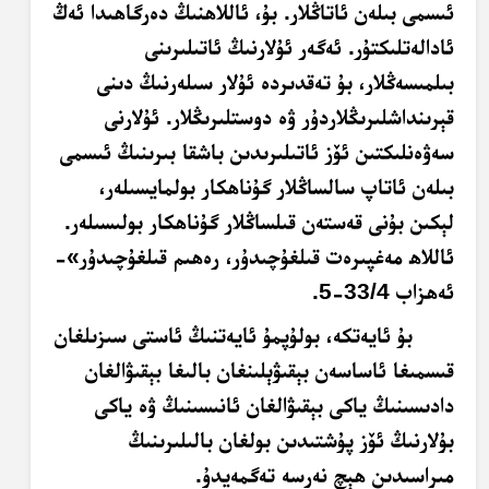
ئىسمى بىلەن ئاتاڭلار. بۇ، ئاللاھنىڭ دەرگاھىدا ئەڭ
ئادالەتلىكتۇر. ئەگەر ئۇلارنىڭ ئاتىلىرىنى
بىلمىسەڭلار، بۇ تەقدىردە ئۇلار سىلەرنىڭ دىنى
قېرىنداشلىرىڭلاردۇر ۋە دوستلىرىڭلار. ئۇلارنى
سەۋەنلىكتىن ئۆز ئاتىلىرىدىن باشقا بىرىنىڭ ئىسمى
بىلەن ئاتاپ سالساڭلار گۇناھكار بولمايسىلەر،
لېكىن بۇنى قەستەن قىلساڭلار گۇناھكار بولىسىلەر.
ئاللاھ مەغپىرەت قىلغۇچىدۇر، رەھىم قىلغۇچىدۇر»-
ئەھزاب 33/4-5
.
بۇ ئايەتكە، بولۇپمۇ ئايەتنىڭ ئاستى سىزىلغان
قىسمىغا ئاساسەن بېقىۋېلىنغان بالىغا بېقىۋالغان
دادىسىنىڭ ياكى بېقىۋالغان ئانىسىنىڭ ۋە ياكى
بۇلارنىڭ ئۆز پۇشتىدىن بولغان بالىلىرىنىڭ
مىراسىدىن ھېچ نەرسە تەگمەيدۇ.