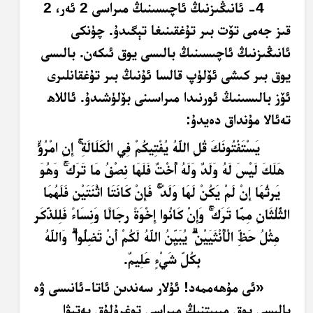
4-
ئانىڭىزنىڭ ئاچىسىنىڭ مىراسى 2 ئەر، 2
قىز جەمى تۆت بىر تۇغقىنىغا تېگىدۇ. چۈنكى
ئانىڭىزنىڭ ئاچىسىنىڭ بالىسى يوق ئىكەن. بالىسى
يوق بىر كىشى ئۆلۈپ قالسا ئۇنىڭ بىر تۇغقانلىرى
ئۆز بالىسىنىڭ ئورنىدا مىراسىنى بۆلۈشىدۇ. ئاللاھ
تەئالا مۇنداق دەيدۇ:
يَسْتَفْتُونَكَ قُلِ اللَّهُ يُفْتِيكُمْ فِي الْكَلَالَةِ ۚ إِنِ امْرُؤٌ
هَلَكَ لَيْسَ لَهُ وَلَدٌ وَلَهُ أُخْتٌ فَلَهَا نِصْفُ مَا تَرَكَ ۚ وَهُوَ
يَرِثُهَا إِنْ لَمْ يَكُنْ لَهَا وَلَدٌ ۚ فَإِنْ كَانَتَا اثْنَتَيْنِ فَلَهُمَا
الثُّلُثَانِ مِمَّا تَرَكَ ۚ وَإِنْ كَانُوا إِخْوَةً رِجَالًا وَنِسَاءً فَلِلذَّكَرِ
مِثْلُ حَظِّ الْأُنْثَيَيْنِ ۗ يُبَيِّنُ اللَّهُ لَكُمْ أَنْ تَضِلُّوا ۗ وَاللَّهُ
بِكُلِّ شَيْءٍ عَلِيمٌ
.
«ئى مۇھەممەد! ئۇلار سەندىن ئاتا-ئانىسى ۋە
بالىسى يوق مېيىتنىڭ مىراسى توغرۇلۇق پەتىۋا