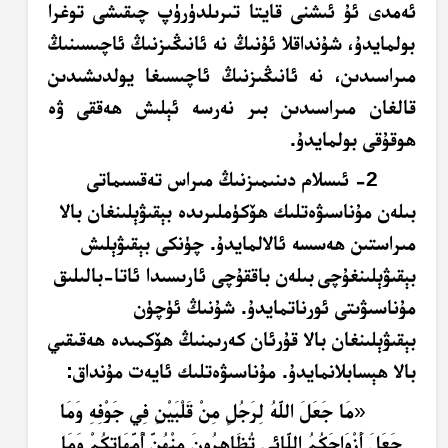
ئەمدى ئۇ ئىشنى قايتا تىرىلدۈرۈپ چىقىشى توغرا
بولمايدۇ، شۇنداقلا ئۇنىڭ نە ئانىڭىزنىڭ ئاچىسىنىڭ
مىراسىدىن، نە ئانىڭىزنىڭ ئاچىسىغا يولدىشىدىن
قالغان مىراسىدىن بىر نەرسە ئېلىش ھەققى ۋە
ھوقۇقى بولمايدۇ.
2-
ئىسلام دىنىمىزنىڭ مىراس تەقسىماتى
بىلەن مۇناسىۋەتلىك ھۆكۈملىرىدە بېقىۋېلىنغان بالا
مىراستىن ھەسسە ئالالمايدۇ. چۈنكى بېقىۋېلىش
بېقىۋېلىنغۇچى
بىلەن باققۇچى ئارىسىدا ئاتا-بالىلىق
مۇناسىۋىتى ئورناتمايدۇ. شۇنىڭ ئۈچۈن
بېقىۋېلىنغان بالا قۇرئان كەرىمنىڭ ھۆكمىدە ھەقىقىي
بالا ھېسابلانمايدۇ. مۇناسىۋەتلىك ئايەت مۇنداق
:
«
مَا جَعَلَ اللَّهُ لِرَجُلٍ مِنْ قَلْبَيْنِ فِي جَوْفِهِ وَمَا
جَعَلَ أَزْوَاجَكُمُ اللَّائِي تُظَاهِرُونَ مِنْهُنَّ أُمَّهَاتِكُمْ وَمَا