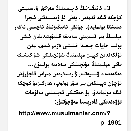
3- ئانىڭىزنىڭ ئاچىسىنىڭ مەزكۇر ۋەسىيىتى
كۈچكە ئىگە ئەمەس، يەنى ئۇ ۋەسىيەتنى ئىجرا
قىلىشقا بولمايدۇ. چۈنكى ئانىڭىزنىڭ ئاچىسى ئەگەر
مېلىنىڭ بىر قىسمىنى سەدىقە قىلىۋېتىدىغان ئىشى
بولسا ھايات چېغىدا قىلىشى لازىم ئىدى. مەن
ئۆلگەندىن كېيىن مېلىمنىڭ شۇنچىلىكى شۇ كىشىگە
ياكى مېلىمنىڭ مۇنچىلىكى سەدىقە بولسۇن…
دېگەندەك ۋسىيەتلەر ۋارىسلاردىن مىراس قاچۇرۇش
ئۈچۈن دېيىلگەن بىر سۆز بولۇپ، ھەرگىزمۇ كۈچكە
ئىگە بولمايدۇ. بۇ ھەقتىكى تەپسىلىي مەلۇمات
تۆۋەندىكى ئادرېستا مەۋجۇتتۇر:
http://www.musulmanlar.com/?
p=1991