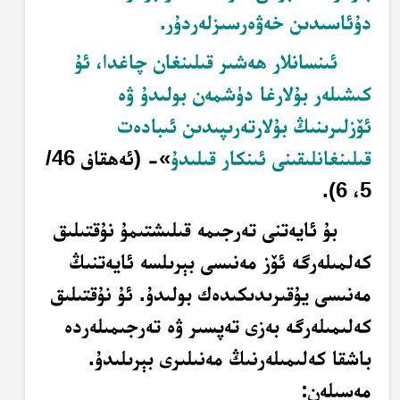
دۇئاسىدىن خەۋەرسىزلەردۇر.
ئىنسانلار ھەشىر
قىلىنغان چاغدا، ئۇ
كىشىلەر بۇلارغا دۈشمەن بولىدۇ ۋە
ئۆزلىرىنىڭ بۇلار
تەرىپىدىن ئىبادەت
قىلىنغانلىقىنى ئىنكار قىلىدۇ
»- (ئەھقاف 46/
5، 6).
بۇ ئايەتنى تەرجىمە قىلىشتىمۇ نۇقتىلىق
كەلمىلەرگە ئۆز مەنىسى بېرىلسە ئايەتنىڭ
مەنىسى يۇقىرىدىكىدەك بولىدۇ. ئۇ نۇقتىلىق
كەلىمىلەرگە بەزى تەپسىر ۋە تەرجىمىلەردە
باشقا كەلىمىلەرنىڭ مەنىلىرى بېرىلىدۇ.
مەسىلەن: