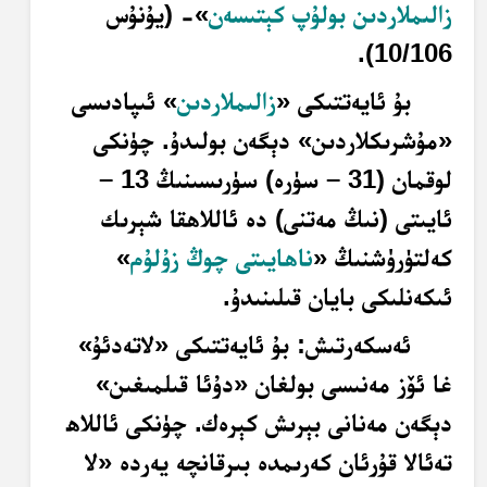
زالىملاردىن بولۇپ كېتىسەن
»- (يۇنۇس
10/106).
بۇ ئايەتتىكى «
زالىملاردىن
» ئىپادىسى
«مۇشرىكلاردىن» دېگەن بولىدۇ. چۈنكى
لوقمان (31 – سۈرە) سۈرىسىنىڭ 13 –
ئايىتى (نىڭ مەتنى) دە ئاللاھقا شېرىك
كەلتۈرۈشنىڭ «
ناھايىتى چوڭ زۇلۇم
»
ئىكەنلىكى بايان قىلىنىدۇ.
ئەسكەرتىش: بۇ ئايەتتىكى «لاتەدئۇ»
غا ئۆز مەنىسى بولغان «دۇئا قىلمىغىن»
دېگەن مەنانى بېرىش كېرەك. چۈنكى ئاللاھ
تەئالا قۇرئان كەرىمدە بىرقانچە يەردە «لا