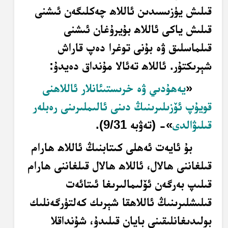
قىلىش يۈزىسىدىن ئاللاھ چەكلىگەن ئىشنى
قىلىش ياكى ئاللاھ بۇيرۇغان ئىشنى
قىلماسلىق ۋە بۇنى توغرا دەپ قاراش
شېرىكتۇر. ئاللاھ تەئالا مۇنداق دەيدۇ:
«
يەھۇدىي ۋە خرىستىئانلار ئاللاھنى
قويۇپ ئۆزىلىرىنىڭ دىنى ئالىملىرىنى رەبلەر
قىلىۋالدى
»- (تەۋبە 9/31).
بۇ ئايەت ئەھلى كىتابنىڭ ئاللاھ ھارام
قىلغاننى ھالال، ئاللاھ ھالال قىلغاننى ھارام
قىلىپ بەرگەن ئۆلىمالىرىغا ئىتائەت
قىلىشلىرىنىڭ ئاللاھقا شېرىك كەلتۈرگەنلىك
بولىدىغانلىقىنى بايان قىلىدۇ، شۇنداقلا