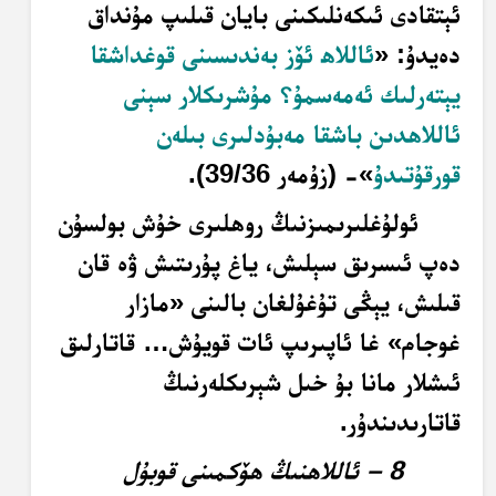
ئېتقادى ئىكەنلىكىنى بايان قىلىپ مۇنداق
دەيدۇ: «
ئاللاھ ئۆز بەندىسىنى قوغداشقا
يېتەرلىك ئەمەسمۇ؟ مۇشرىكلار سېنى
ئاللاھدىن باشقا مەبۇدلىرى بىلەن
قورقۇتىدۇ
»- (زۇمەر 39/36).
ئولۇغلىرىمىزنىڭ روھلىرى خۇش بولسۇن
دەپ ئىسرىق سېلىش، ياغ پۇرىتىش ۋە قان
قىلىش، يېڭى تۇغۇلغان بالىنى «مازار
غوجام» غا ئاپىرىپ ئات قويۇش… قاتارلىق
ئىشلار مانا بۇ خىل شېرىكلەرنىڭ
قاتارىدىندۇر.
8 – ئاللاھنىڭ ھۆكمىنى قوبۇل