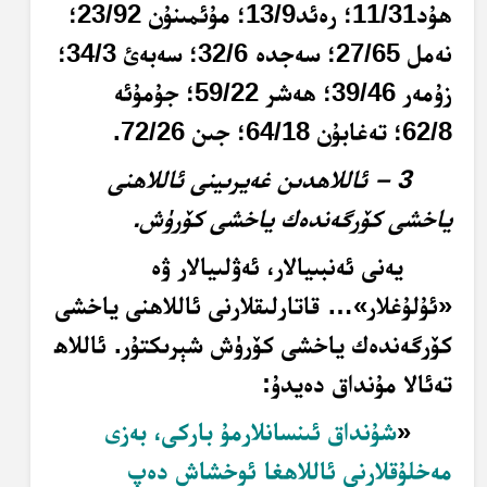
ھۇد11/31؛ رەئد13/9؛ مۇئمىنۇن 23/92؛
نەمل 27/65؛ سەجدە 32/6؛ سەبەئ 34/3؛
زۇمەر 39/46؛ ھەشر 59/22؛ جۇمۇئە
62/8؛ تەغابۇن 64/18؛ جىن 72/26.
3 – ئاللاھدىن غەيرىينى ئاللاھنى
ياخشى كۆرگەندەك ياخشى كۆرۈش.
يەنى ئەنبىيالار، ئەۋلىيالار ۋە
«ئۇلۇغلار»… قاتارلىقلارنى ئاللاھنى ياخشى
كۆرگەندەك ياخشى كۆرۈش شېرىكتۇر. ئاللاھ
تەئالا مۇنداق دەيدۇ:
«
شۇنداق ئىنسانلارمۇ باركى، بەزى
مەخلۇقلارنى ئاللاھغا ئوخشاش دەپ