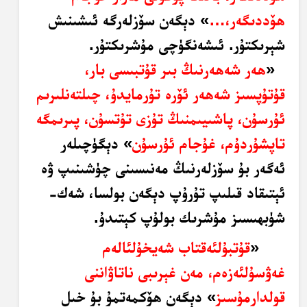
ھۆددىگەر،…
» دېگەن سۆزلەرگە ئىشىنىش
شېرىكتۇر. ئىشەنگۈچى مۇشرىكتۇر.
«
ھەر شەھەرنىڭ بىر قۇتبىسى بار،
قۇتۇپسىز شەھەر ئۆرە تۇرمايدۇ، چىلتەنلىرىم
ئۇرسۇن، پاشىيىمنىڭ تۇزى تۇتسۇن، پىرىمگە
تاپشۇردۇم، غۇجام ئۇرسۇن
» دېگۈچىلەر
ئەگەر بۇ سۆزلەرنىڭ مەنىسىنى چۈشىنىپ ۋە
ئېتىقاد قىلىپ تۇرۇپ دېگەن بولسا، شەك-
شۈبھىسىز مۇشرىك بولۇپ كېتىدۇ.
«
قۇتبۇلئەقتاب شەيخۇلئالەم
غەۋسۇلئەزەم، مەن غېرىبى ناتاۋاننى
قولدارمۇسىز
» دېگەن ھۆكمەتمۇ بۇ خىل