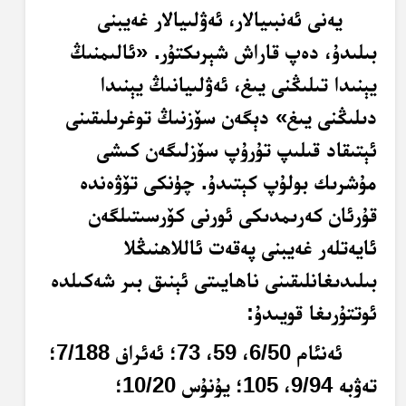
يەنى ئەنبىيالار، ئەۋلىيالار غەيبنى
بىلىدۇ، دەپ قاراش شېرىكتۇر. «ئالىمنىڭ
يېنىدا تىلىڭنى يىغ، ئەۋلىيانىڭ يېنىدا
دىلىڭنى يىغ» دېگەن سۆزنىڭ توغرىلىقىنى
ئېتىقاد قىلىپ تۇرۇپ سۆزلىگەن كىشى
مۇشرىك بولۇپ كېتىدۇ. چۈنكى تۆۋەندە
قۇرئان كەرىمدىكى ئورنى كۆرسىتىلگەن
ئايەتلەر غەيبنى پەقەت ئاللاھنىڭلا
بىلىدىغانلىقىنى ناھايىتى ئېنىق بىر شەكىلدە
ئوتتۇرىغا قويىدۇ:
ئەنئام 6/50، 59، 73؛ ئەئراف 7/188؛
تەۋبە 9/94، 105؛ يۇنۇس 10/20؛