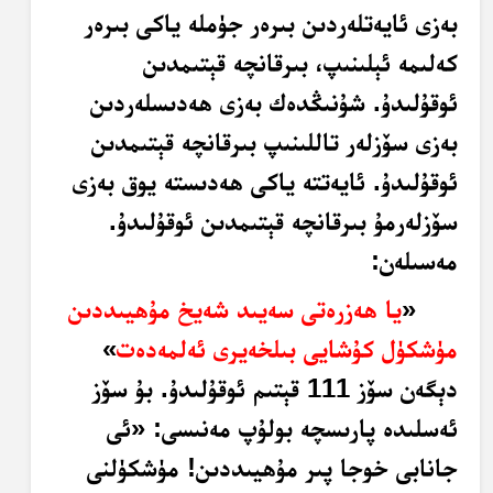
بەزى ئايەتلەردىن بىرەر جۈملە ياكى بىرەر
كەلىمە ئېلىنىپ، بىرقانچە قېتىمدىن
ئوقۇلىدۇ. شۇنىڭدەك بەزى ھەدىسلەردىن
بەزى سۆزلەر تاللىنىپ بىرقانچە قېتىمدىن
ئوقۇلىدۇ. ئايەتتە ياكى ھەدىستە يوق بەزى
سۆزلەرمۇ بىرقانچە قېتىمدىن ئوقۇلىدۇ.
مەسىلەن:
«
يا ھەزرەتى سەيىد شەيخ مۇھيىددىن
مۈشكۈل كۇشايى بىلخەيرى ئەلمەدەت
»
دېگەن سۆز 111 قېتىم ئوقۇلىدۇ. بۇ سۆز
ئەسلىدە پارىسچە بولۇپ مەنىسى: «ئى
جانابى خوجا پىر مۇھيىددىن! مۈشكۈلنى