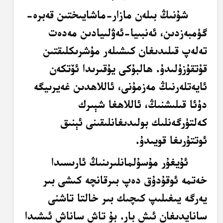
شۇنىڭ بىلەن مازار-ماشايىختىن قەبرە-
گۈمبەزدىن، ئەنبىيا-ئەۋلىيادىن مەدەت
تەلەپ قىلىدىغان كىشىلەر مۇشرىكلىقتىن
قۇتقۇزۇلىدۇ. ھالبۇكى يۇقىرىدا ئۆتكەن
ئايەتلەرنىڭ مەزمۇنى، ئاللاھدىن غەيرىيگە
دۇئا قىلىشنىڭ، ئاللاھغا شېىرك
كەلتۈرگەنلىك بولىدىغانلىقىنى ئېنىق
ئوتتۇرىغا قويىدۇ.
ئۇيغۇر مۇسۇلمانلىرىنىڭ ئارىسىدا
خەتمە ئوقۇدۇق دەپ بىرقانچە كىشى بىر
يەرگە يىغىلىپ كىچىك بىر خالتا تاشنى
سانايدىغان ئىش بار. بۇ تاش ساناش ئىشىدا