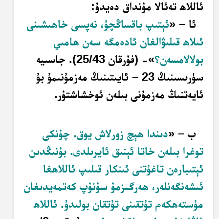
ئاللاھ تەئالا مۇنداق دەيدۇ:
ئا – «
ئېتىپ باقساڭچۇ، نەپسى خاھىشىنى
ئىلاھ قىلىۋالغان ئادەمگە سەن ھامىي
بولالامسەن؟
»- (فۇرقان 25/43). جاسىيە
سۈرىسىنىڭ 23 – ئايىتىنىڭ مەزمۇنىمۇ بۇ
ئايەتنىڭ مەزمۇنى بىلەن ئوخشاشتۇر.
ب – «
دىندا ھېچ زورلاش يوق. چۇنكى
توغرا بىلەن خاتا ئېنىق ئايرىلدى. بۇنىڭدىن
ئېتىبارەن تاغۇتنى ئىنكار قىلىپ ئاللاھغا
ئىشەنگەنلەر، ھەرگىزمۇ سۇنۇپ كەتمەيدىغان
مۇستەھكەم تۇتقىنى تۇتقان بولىدۇ. ئاللاھ