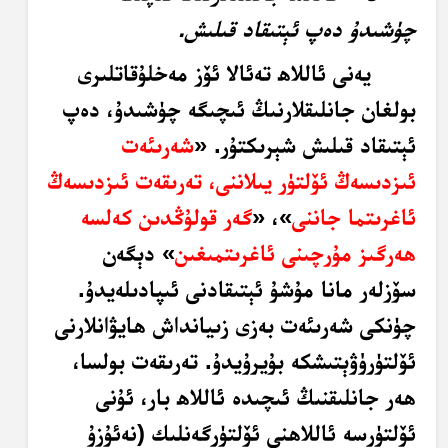
چۈشىدۇ دەپ ئېتىقاد قىلىش.
يەنى ئاللاھ تەئالا ئۆز مەخلۇقاتلىرى
بولغان جانلىقلارنىڭ ئىچىگە چۈشىدۇ، دەپ
ئېتىقاد قىلىش شېرىكتۇر. «
شەرىئەت
ئىزدىسەڭ ئۆلتۈر يىلاننى، تەرىقەت ئىزدىسەڭ
ئاغرىتما جاننى
»، «
گەر قولۇڭدىن كەلسە
ھەرگىز مۇرچىنى ئاغرىتمىغىن
» دېگەن
سۆزلەر مانا مۇشۇ ئېتىقادنى ئىپادىلەيدۇ.
چۈنكى شەرىئەت بەزى زىيانداش ھايۋانلارنى
ئۆلتۈرۈۋېتىشكە بۇيرۇيدۇ. تەرىقەت بولسا،
ھەر جانلىقنىڭ ئىچىدە ئاللاھ بار، ئۇنى
ئۆلتۈرسە ئاللاھنى ئۆلتۈرگەنلىك (نەئۇزۇ