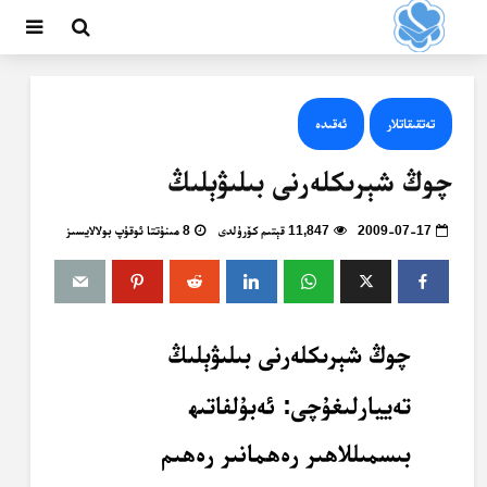
تەتقىقاتلار
ئەقىدە
چوڭ شېرىكلەرنى بىلىۋېلىڭ
2009-07-17
11,847 قېتىم كۆرۈلدى
8 مىنۇتتا ئوقۇپ بولالايسىز
چوڭ شېرىكلەرنى بىلىۋېلىڭ
تەييارلىغۇچى: ئەبۇلفاتىھ
بىسمىللاھىر رەھمانىر رەھىم