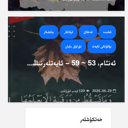
ئەقىدە
ئەخلاق
ئېلانلار
باشقىلار
بۈگۈنكى ئايەت
نۇرلۇق بايان
ئەنئام، 53 ~ 59 – ئايەتلەرنىڭ...
2026-06-29
129 قېتىم كۆرۈلدى
خەتكۈشلەر