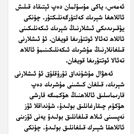
ئەمەس، ياكى مۇسۇلمان دەپ ئېتىقاد قىلىش
ئاللاھغا شېرىك كەلتۈرگەنلىكتۇر. چۈنكى
يۇقىرىدىكى ئىشلارنىڭ شېرىك ئىكەنلىكىنى
ئاللاھ تەئالا ئوتتۇرىغا قويغان. ئۇ ئىشلارنى
قىلغانلارنىڭ مۇشرىك ئىكەنلىكىنىمۇ ئاللاھ
تەئالا ئوتتۇرىغا قويغان.
ئەھۋال مۇشۇنداق تۇرۇقلۇق ئۇ ئىشلارنى
شېرىك، قىلغان كىشىنى مۇشرىك دەپ
قارىماسلىق ئاللاھنىڭ ھۆكمىگە قارشى
ھۆكۈم چىقارغانلىق بولىدۇ، شۇنداقلا ئۆز
نەپسىنى ئىلاھ قىلغانلىق بولىدۇ يەنى ئۆزىنى
ئاللاھقا شېىرك قىلغانلىق بولىدۇ. چۈنكى