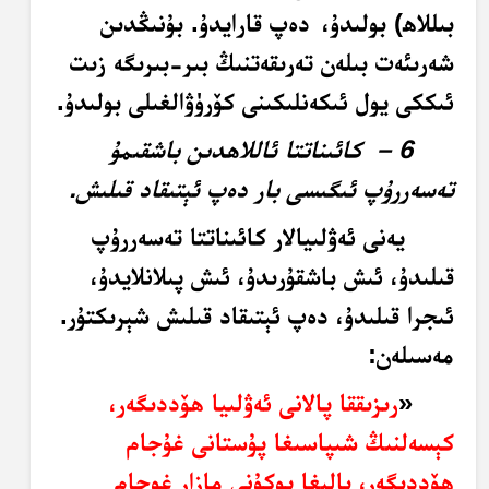
بىللاھ) بولىدۇ،
دەپ قارايدۇ. بۇنىڭدىن
شەرىئەت بىلەن تەرىقەتنىڭ بىر-بىرىگە زىت
ئىككى يول ئىكەنلىكىنى كۆرۈۋالغىلى بولىدۇ.
6 –
كائىناتتا ئاللاھدىن باشقىمۇ
تەسەررۇپ ئىگىسى بار دەپ ئېتىقاد قىلىش.
يەنى ئەۋلىيالار كائىناتتا تەسەررۇپ
قىلىدۇ، ئىش باشقۇرىدۇ، ئىش پىلانلايدۇ،
ئىجرا قىلىدۇ، دەپ ئېتىقاد قىلىش شېرىكتۇر.
مەسىلەن:
«
رىزىققا پالانى ئەۋلىيا ھۆددىگەر،
كېسەلنىڭ شىپاسىغا پۇستانى غۇجام
ھۆددىگەر، بالىغا پوكۇنى مازار غوجام