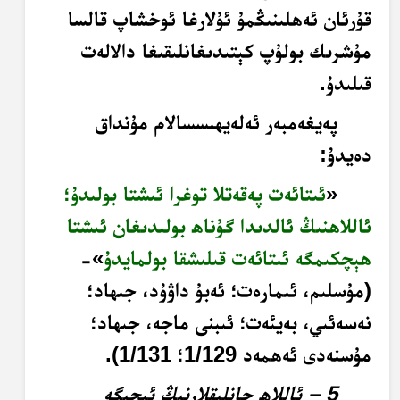
قۇرئان ئەھلىنىڭمۇ ئۇلارغا ئوخشاپ قالسا
مۇشرىك بولۇپ كېتىدىغانلىقىغا دالالەت
قىلىدۇ.
پەيغەمبەر ئەلەيھىسسالام مۇنداق
دەيدۇ:
«
ئىتائەت پەقەتلا توغرا ئىشتا بولىدۇ؛
ئاللاھنىڭ ئالدىدا گۇناھ بولىدىغان ئىشتا
ھېچكىمگە ئىتائەت قىلىشقا بولمايدۇ
»-
(مۇسلىم، ئىمارەت؛ ئەبۇ داۋۇد، جىھاد؛
نەسەئىي، بەيئەت؛ ئىبنى ماجە، جىھاد؛
مۇسنەدى ئەھمەد 1/129؛ 1/131).
5 – ئاللاھ جانلىقلارنىڭ ئىچىگە