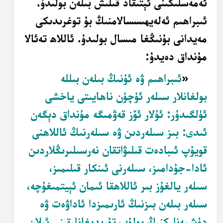
ئەمەسلىكىنى ئېتىقاد قىلىش بىلەن بولىدۇ.
ئىبراھىم ئەلەيھىسسالامنىڭ بۇ توغرىدىكى
مەيدانى بۇنىڭغا مىسال بولىدۇ. ئاللاھ تەئالا
مۇنداق دەيدۇ:
«
ئىبراھىم ۋە ئۇنىڭ بىلەن بىللە
بولغانلار سىلەر ئۈچۈن ناھايىتى ياخشى
ئۈلگىدۇر: ئۇلار ئۆز قەۋمىگە مۇنداق دېگەن
ئىدى: بىز سىلەردىن ۋە سىلەرنىڭ ئاللاھنى
قويۇپ ئىبادەت قىلىۋاتقان نەرسىلىرىڭلاردىن
ئادا-جۇدامىز، سىلەرنى ئىنكار قىلىمىز،
سىلەر يالغۇز بىر ئاللاھقا ئىمان ئېيتمىغۇچە،
سىلەر بىلەن بىزنىڭ ئارىمىزدا ئاداۋەت ۋە
دۈشمەنلىكنىڭ بولۇپ تۇرىدىغانلىقىنى ئېلان