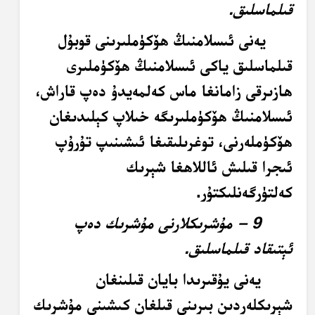
قىلماسلىق.
يەنى ئىسلامنىڭ ھۆكۈملىرىنى قوبۇل
قىلماسلىق ياكى ئىسلامنىڭ ھۆكۈملىرى
ھازىرقى زامانغا ماس كەلمەيدۇ دەپ قاراش،
ئىسلامنىڭ ھۆكۈملىرىگە خىلاپ كېلىدىغان
ھۆكۈملەرنى، توغرىلىقىغا ئىشىنىپ تۇرۇپ
ئىجرا قىلىش ئاللاھغا شېرىك
كەلتۈرگەنلىكتۇر.
9 – مۇشرىكلارنى مۇشرىك دەپ
ئېتىقاد قىلماسلىق.
يەنى يۇقىرىدا بايان قىلىنغان
شېرىكلەردىن بىرىنى قىلغان كىشىنى مۇشرىك