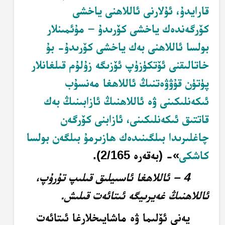
قارايدۇ، ئۇلارنى ئاللاھنى ياخشى
كۆرگەندەك ياخشى كۆرىدۇ – مۇئمىنلار
بولسا ئاللاھنى بەك ياخشى كۆرىدۇ- بۇ
خاتالىقنى ئۆتكۈزۈپ ئۆزىگە زۇلۇم قىلغانلار
پۈتۈن قۇۋۋەتنىڭ ئاللاھغا مەنسۇب
ئىكەنلىكىنى ۋە ئاللاھنىڭ ئازابىنىڭ بەك
قاتتىق ئىكەنلىكىنى، ئازابنى كۆرگەن
چاغلىرىدا بىلگىنىدەك ھازىرمۇ بىلگەن بولسا
كاشكى
»- (بەقەرە 2/165).
4 – ئاللاھغا ئاسىيلىق قىلىپ تۇرۇپ،
ئاللاھنىڭ غەيرىيگە ئىتائەت قىلىش.
يەنى ئۆلىما ۋە ماشايىخلارغا ئىتائەت