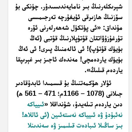
شېرىكلەرنىڭ بىر نامايەندىسىدۇر. چۈنكى بۇ
سۆزنىڭ ھازىرقى ئۇيغۇرچە تەرجىمىسى
مۇنداق: «ئى پۈتكۈل شەھەرلەرنى ئۆرە
تۇرغۇزۇۋاتقان قۇتۇپلارنىڭ قۇتبى (ئەڭ
بۈيۈك قۇتۇپ)! ئى ئالەمنىڭ پىرى! ئى ئەڭ
بۈيۈك ياردەمچى! مەندەك ئاجىز بىر غېرىپقا
ياردەم قىلىڭ».
ئۇلار ھۆكمەتنىڭ بۇ قىسمىدا ئابدۇقادىر
جىلانى (1078 – 1166م؛ 471 – 561 ھ)
دىن ياردەم تىلەيدۇ، شۇنداقلا «
ئىيياكە
نەئبۇدۇ ۋە ئىيياكە نەستەئىين (ئى ئاللاھ!
بىز ساڭىلا ئىبادەت قىلىمىز ۋە سەندىنلا