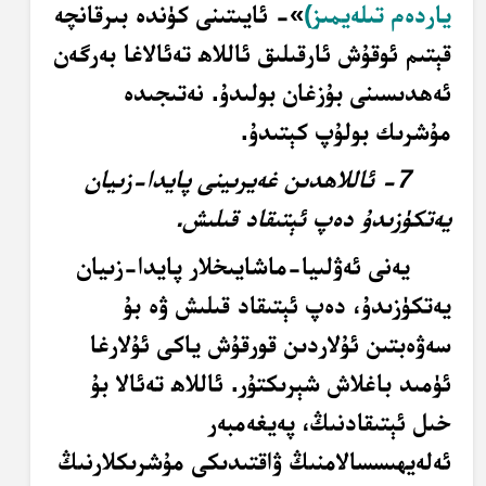
ياردەم تىلەيمىز)
»- ئايىتىنى كۈندە بىرقانچە
قېتىم ئوقۇش ئارقىلىق ئاللاھ تەئالاغا بەرگەن
ئەھدىسىنى بۇزغان بولىدۇ. نەتىجىدە
مۇشرىك بولۇپ كېتىدۇ.
7- ئاللاھدىن غەيرىينى پايدا-زىيان
يەتكۈزىدۇ دەپ ئېتىقاد قىلىش.
يەنى ئەۋلىيا-ماشايىخلار پايدا-زىيان
يەتكۈزىدۇ، دەپ ئېتىقاد قىلىش ۋە بۇ
سەۋەبتىن ئۇلاردىن قورقۇش ياكى ئۇلارغا
ئۈمىد باغلاش شېرىكتۇر. ئاللاھ تەئالا بۇ
خىل ئېتىقادنىڭ، پەيغەمبەر
ئەلەيھىسسالامنىڭ ۋاقتىدىكى مۇشرىكلارنىڭ