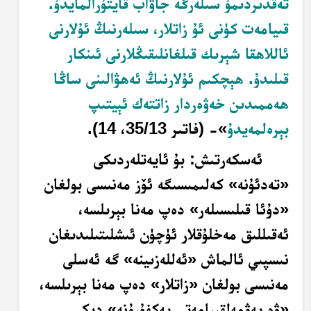
تەقدىردىمۇ سىلەرگە جاۋاب قايتۇرالمايدۇ.
قىيامەت كۈنى ئۇ زاتلار، سىلەرنىڭ ئۇلارنى
ئاللاھقا شېرىك قىلغانلىقىڭلارنى ئىنكار
قىلىدۇ. ھېچكىم ئۇلارنىڭ ئەھۋالىنى ساڭا
ھەممىدىن خەۋەردار زاتتەك ئېيتىپ
بېرەلمەيدۇ
»- (فاتىر 35/13، 14).
ئەسكەرتىش: بۇ ئايەتلەردىكى
«تەدئۇنە» كەلىمىسىگە ئۆز مەنىسى بولغان
«دۇئا قىلىسىلەر» دەپ مەنا بېرىلسە،
ئەقىللىق مەخلۇقلار ئۈچۈن ئىشلىتىلىدىغان
نىسپىي ئالماش «ئەللەزىينە» گە ئەسلى
مەنىسى بولغان «زاتلار» دەپ مەنا بېرىلسە،
«ۋە يەۋمەلقىيامەتى يەكفۇرۇنە» دىكى