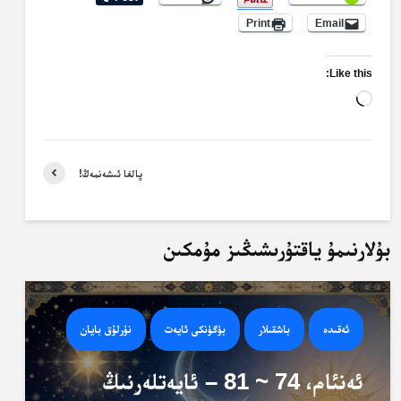
Print
Email
Like this:
Loading…
پالغا ئىشەنمەڭ!
بۇلارنىمۇ ياقتۇرىشىڭىز مۇمكىن
ئەقىدە
باشقىلار
بۈگۈنكى ئايەت
نۇرلۇق بايان
ئەنئام، 74 ~ 81 – ئايەتلەرنىڭ