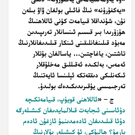
«يەكفۇرۇنە» نىڭ فائىلى بولغان ۋاۋ بىلەن
نۇن، شۇنداقلا قىيامەت كۈنى ئاللاھنىڭ
ھۇزۇرىدا بىر قىسىم ئىنسانلار تەرىپىدىن
مەبۇد قىلىنغانلىقىنى ئىنكار قىلىدىغانلارنىڭ
تاشتىن، ياغاچتىن… ياسالغان بۇتلار
ئەمەس، بەلكىدە ئەقىللىق مەخلۇقلار
ئىكەنلىكى دىققەتكە ئېلىنسا ئايەتنىڭ
تەرجىمىسى يۇقىرىدىكىدەك بولىدۇ.
ج – «
ئاللاھنى قويۇپ، قىيامەتكىچە
دۇئاسىنى ئىجابەت قىلالمايدىغان كىشىلەرگە
دۇئا قىلىدىغان ئادەمدىنمۇ ئازغۇن ئادەم
بارمۇ؟
ھالبۇكى، ئۇ كىشىلەر بۇلارنىڭ