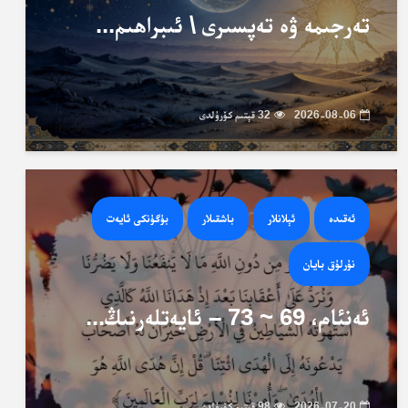
تەرجىمە ۋە تەپسىرى \ ئىبراھىم...
2026-08-06
32 قېتىم كۆرۈلدى
ئەقىدە
ئېلانلار
باشقىلار
بۈگۈنكى ئايەت
نۇرلۇق بايان
ئەنئام، 69 ~ 73 – ئايەتلەرنىڭ...
2026-07-20
98 قېتىم كۆرۈلدى