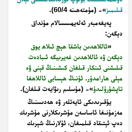
قىلىمىز
»- (مۇمتەھىنە 60/4).
پەيغەمبەر ئەلەيھىسسالام مۇنداق
دېگەن:
«
ئاللاھدىن باشقا ھېچ ئىلاھ يوق
دېگەن ۋە ئاللاھدىن غەيرىيگە ئىبادەت
قىلىشنى ئىنكار قىلغان كىشىنىڭ قېنى ۋە
مېلى ھارامدۇر. ئۇنىڭ ھېسابى ئاللاھغا
تاپشۇرۇلىدۇ
»- (مۇسلىم رىۋايەت قىلغان).
يۇقىرىدىكى ئايەتلەر ۋە ھەدىسنىڭ
مەزمۇنىغا ئاساسەن مۇشرىكلارنى مۇشرىك
دەپ ئېتىقاد قىلمىغان، ئۇلارنىڭ شېرىك