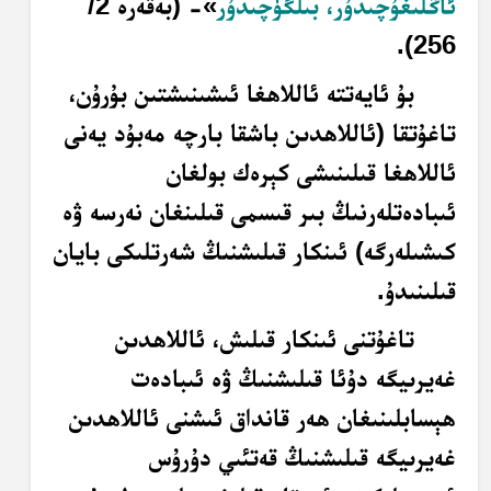
ئاڭلىغۇچىدۇر، بىلگۈچىدۇر
»- (بەقەرە 2/
256).
بۇ ئايەتتە ئاللاھغا ئىشىنىشتىن بۇرۇن،
تاغۇتقا (ئاللاھدىن باشقا بارچە مەبۇد يەنى
ئاللاھغا قىلىنىشى كېرەك بولغان
ئىبادەتلەرنىڭ بىر قىسمى قىلىنغان نەرسە ۋە
كىشىلەرگە) ئىنكار قىلىشنىڭ شەرتلىكى بايان
قىلىنىدۇ.
تاغۇتنى ئىنكار قىلىش، ئاللاھدىن
غەيرىيگە دۇئا قىلىشنىڭ ۋە ئىبادەت
ھېسابلىنىغان ھەر قانداق ئىشنى ئاللاھدىن
غەيرىيگە قىلىشنىڭ قەتئىي دۇرۇس