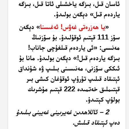
ئاسان قىل، بىزگە ياخشىلى ئاتا قىل، بىزگە
ياردەم قىل» دېگەن بولىدۇ.
«
يا ھەزرەتى غەۋس! ئەغىسنا
» دېگەن
سۆز 111 قېتىم ئوقۇلىدۇ. بۇ سۆزنىڭ
مەنىسى: «ئى ياردەم قىلغۇچى جاناب!
بىزگە ياردەم قىل!» دېگەن بولىدۇ. مانا بۇ
ئىككى سۆزنى، مەنىسىنى بىلىپ ۋە شۇنداق
ئېتىقاد قىلىپ تۇرۇپ ئوقۇغان كىشى بىر
قېتىملىق خەتمىدە 222 قېتىم مۇشرىك
بولۇپ كېتىدۇ.
2 – ئاللاھدىن غەيرىينى غەيبنى بىلىدۇ
دەپ ئېتىقاد قىلىش.