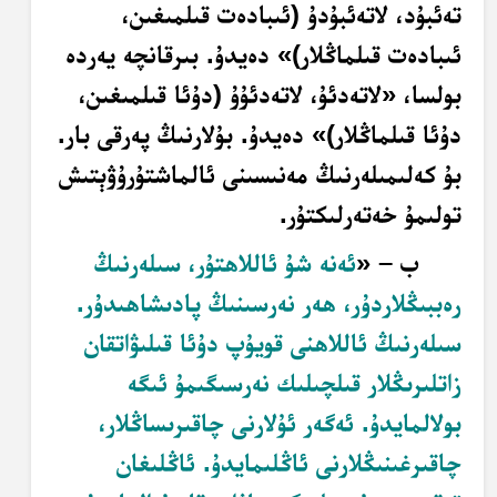
تەئبۇد، لاتەئبۇدۇ (ئىبادەت قىلمىغىن،
ئىبادەت قىلماڭلار)» دەيدۇ. بىرقانچە يەردە
بولسا، «لاتەدئۇ، لاتەدئۇۇ (دۇئا قىلمىغىن،
دۇئا قىلماڭلار)» دەيدۇ. بۇلارنىڭ پەرقى بار.
بۇ كەلىمىلەرنىڭ مەنىسىنى ئالماشتۇرۇۋېتىش
تولىمۇ خەتەرلىكتۇر.
ب – «
ئەنە شۇ ئاللاھتۇر، سىلەرنىڭ
رەببىڭلاردۇر، ھەر نەرسىنىڭ پادىشاھىدۇر.
سىلەرنىڭ ئاللاھنى قويۇپ دۇئا قىلىۋاتقان
زاتلىرىڭلار قىلچىلىك نەرسىگىمۇ ئىگە
بولالمايدۇ. ئەگەر ئۇلارنى چاقىرىساڭلار،
چاقىرغىنىڭلارنى ئاڭلىمايدۇ. ئاڭلىغان