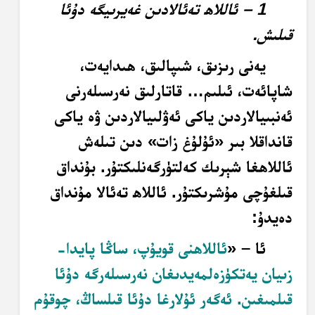
1 – ئاللاھ تەئالادىن غەيرىيگە دۇئا
قىلىش
.
يەنى رىزىق، شىپالىق، ھىدايەت،
شاپائەت، ئىلىم… قاتارلىق نەرسىلەرنى
ئەنبىيالاردىن ياكى ئەۋلىيالاردىن ۋە ياكى
قانداقلا بىر «ئۇلۇغ زات» دىن تىلەش
ئاللاھغا شېرىك كەلتۈرگەنلىكتۇر. بۇنداق
قىلغۇچى مۇشرىكتۇر. ئاللاھ تەئالا مۇنداق
دەيدۇ:
ئا – «
ئاللاھنى قويۇپ، ساڭا پايدا-
زىيان يەتكۈزەلمەيدىغان نەرسىلەرگە دۇئا
قىلمىغىن. ئەگەر ئۇلارغا دۇئا قىلساڭ، چوقۇم