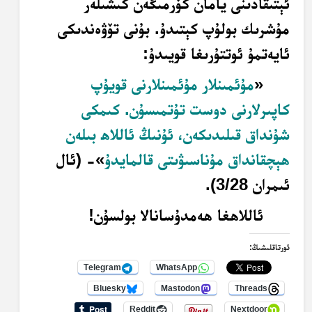
ئېتىقادىنى يامان كۆرمىگەن كىشىلەر
مۇشرىك بولۇپ كېتىدۇ. بۇنى تۆۋەندىكى
ئايەتمۇ ئوتتۇرىغا قويىدۇ:
«
مۇئمىنلار مۇئمىنلارنى قويۇپ
كاپىرلارنى دوست تۇتمىسۇن. كىمكى
شۇنداق قىلىدىكەن، ئۇنىڭ ئاللاھ بىلەن
ھېچقانداق مۇناسىۋىتى قالمايدۇ
»- (ئال
ئىمران 3/28).
ئاللاھغا ھەمدۇسانالا بولسۇن!
ئورتاقلىشىڭ:
Telegram
WhatsApp
Bluesky
Mastodon
Threads
Reddit
Nextdoor