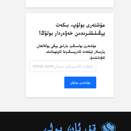
مۇشتەرى بولۇپ، بىكەت
يېڭىلىقلىرىدىن خەۋەردار بولۇڭ!
مۇشتەرى بولسىڭىز، بارلىق يېڭى يوللانغان
يازمىلار ئېلخەت ئادرېسىڭىزغا ئاپتوماتىك
ئەۋەتىلىدۇ.
ئېلخەت
ئادرېسىڭىز.
مىسال:
misal@misal.com
مۇشتەرى بولۇش