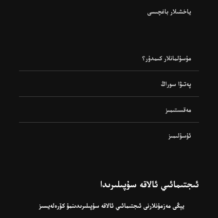
ياخشىلار باغچىسى
مۇسۇلمانلار كىمدۇر؟
پەتىۋا سوراڭ
مەقسىتىمىز
ئۇسۇلىمىز
ئىجتىمائىي ئالاقە سۇپىلىرىدا
يېڭى مەزمۇنلارنى ئىجتىمائىي ئالاقە سۇپىلىرىدىنمۇ كۆرەلەيسىز