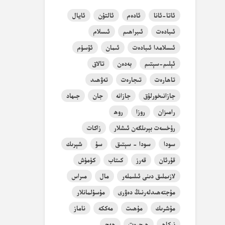
ئاتا-ئانا
ئادەم
ئالتۇن
ئايال
ئىبادەت
ئىبراھىم
ئىسلام
ئىسلامدا ئىبادەت
ئىمان
ئۆسۈم
ئېلىم-سېتىم
بەدەن
تالاق
تاھارەت
تىجارەت
تەۋھىد
جازانىخورلۇق
جازانە
جان
جىھاد
رامىزان
روزا
روھ
رۇخسەت بېرىلگەن ئىشلار
زاكات
سودا
سودا - سېتىق
سۇ
شېرىك
قۇرئان
قەرز
كىتاب
كۈمۈش
لازىملىق دىنى ئىلىملەر
مال
مىراس
مۇجتەھىدلەرنىڭ دەۋرى
مۇسۇلمانلار
مۇشرىك
مۇھىت
مەككە
ناماز
نىكاھ
ھىجرەت
ھەج