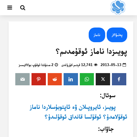
پەتىۋالار
ناماز
پويىزدا ناماز ئوقۇمدىم؟
2013-05-13
12,741 قېتىم كۆرۈلدى
2 مىنۇتتا ئوقۇپ بولالايسىز
سوئال:
پويىز، ئايروپىلان ۋە ئاپتوبۇسلاردا ناماز
ئوقۇلامدۇ؟ ئوقۇلسا قانداق ئوقۇلىدۇ؟
جاۋاب: