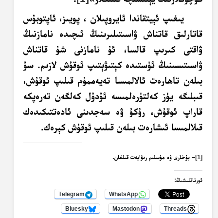
يىغىپ ئېيتقاندا ئايروپىلان ، پويىز، ئاپتوبۇس
قاتارلىق قاتناش ۋاسىتىلىرىنىڭ ئىچىدە نامازنىڭ
ۋاقتى كىرىپ قالسا، ئۇ نامازنى شۇ قاتناش
ۋاسىتىسىنىڭ ئۈستىدە كېتىۋېتىپ ئوقۇش لازىم. سۇ
بىلەن تاھارەت ئالالمىسا تەيەممۇم قىلىپ ئوقۇش،
قىبلىگە يۈز كەلتۈرەلمىسە ئۇدۇل كەلگەن تەرەپكە
قاراپ ئوقۇش، رۇكۇ ۋە سەجدىنى ئادەتتىكىدەك
قىلالمىسا ئىشارەت بىلەن قىلىپ ئوقۇش كېرەك.
[1]
– بۇخارى ۋە مۇسلىم رىۋايەت قىلغان.
ئورتاقلىشىڭ:
Telegram
WhatsApp
Bluesky
Mastodon
Threads