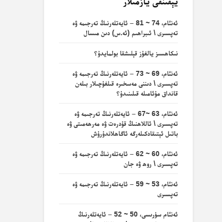
يېقىنقى يازمىلار
ئەنئام، 74 ~ 81 – ئايەتلەرنىڭ تەرجىمە ۋە
تەپسىرى \ ئىبراھىم (ئە.س) دىن مىسال
نىكاھسىز يالغۇز قېلىشقا بولمايدۇ؟
ئەنئام، 69 ~ 73 – ئايەتلەرنىڭ تەرجىمە ۋە
تەپسىرى \ دىننى مەسخىرە قىلغۇچىلار بىلەن
قانداق مۇئامىلە قىلىنىدۇ؟
ئەنئام، 63 ~67 – ئايەتلەرنىڭ تەرجىمە ۋە
تەپسىرى \ ئاللاھنىڭ قۇدرەت ۋە مەرھەمىتى ۋە
باتىل ئېتىقادكىلەرگە ئاگاھلاندۇرۇش
ئەنئام، 60 ~ 62 – ئايەتلەرنىڭ تەرجىمە ۋە
تەپسىرى \ روھ ۋە جان
ئەنئام، 53 ~ 59 – ئايەتلەرنىڭ تەرجىمە ۋە
تەپسىرى
ئەنئام سۈرىسى، 50 ~ 52 – ئايەتلەرنىڭ