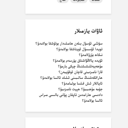
ئاۋات يازمىلار
سۈنئىي ئۇسۇل بىلەن ھامىلىدار بولۇشقا بولامدۇ؟
تويدا ئۇسسۇل ئويناشقا بولامدۇ؟
نىكاھ بۇزۇلامدۇ؟
ئۆيدە يالاڭۋاشتاق يۈرسەم بولامدۇ؟
مۇھەببەتلىشىشنىڭ چېكى بارمۇ؟
قازا نامىزىمنى قاچان ئوقۇيمەن؟
ھاراقكەشنىڭ سالىمىنى ئىلىك ئالسا بولامدۇ؟
ئاياللار ئىش قىلسا بولمامدۇ؟
جۈمە مۇھىممۇ؟ ھېيت نامىزىمۇ؟
دادىسى ھارامدىن تاپقان پۇلنى بالىسى مىراس
ئالسا بولامدۇ؟