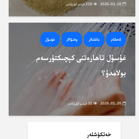
2026-03-16
218 قېتىم كۆرۈلدى
ئەھكام
باشقىلار
پەتىۋالار
غۇسۇل
غۇسۇل تاھارەتنى كېچىكتۈرسەم
بولامدۇ؟
2026-01-20
31 قېتىم كۆرۈلدى
خەتكۈشلەر