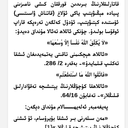
قاتارلىقلارنىڭ بىرىدىن قورققان كىشى نامىزىنى
پىيادە مېڭىۋېتىپ ياكى ئۇلاغ (قاتناش ۋاسىتىسى)
ئۈستىدە كېتىۋېتىپ، ئۇدۇل كەلگەن تەرەپكە قاراپ
ئوقۇسا بولىدۇ. چۈنكى ئاللاھ تەئالا مۇنداق دەيدۇ:
«لاَ يُكَلِّفُ اللّهُ نَفْساً إِلاَّ وُسْعَهَا»
«ئاللاھ ھېچكىمنى تاقىتى يەتمەيدىغان ئىشقا
تەكلىپ قىلمايدۇ»- بەقەرە 2/ 286.
«فَاتَّقُوا اللَّهَ مَا اسْتَطَعْتُم»
«ئاللاھقا كۈچۈڭلارنىڭ يېتىشىچە تەقۋادارلىق
قىلىڭلار»- تەغابۇن 64/16.
پەيغەمبەر ئەلەيھىسسالام مۇنداق دېگەن:
«مەن سىلەرنى بىر ئىشقا بۇيرۇسام، ئۇ ئىشنى
كۈچۈڭلارنىڭ يېتىشىچە قىلىڭلار»
[1]
.