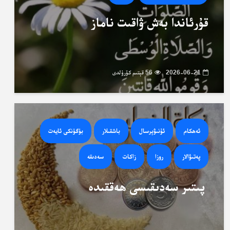
قۇرئاندا بەش ۋاقىت ناماز
2026-06-21
56 قېتىم كۆرۈلدى
ئەھكام
ئۇنىۋېرسال
باشقىلار
بۈگۈنكى ئايەت
پەتىۋالار
روزا
زاكات
سەدىقە
پىتىر سەدىقىسى ھەققىدە