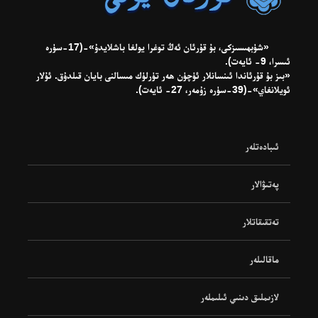
«شۈبھىسىزكى، بۇ قۇرئان ئەڭ توغرا يولغا باشلايدۇ»-(17-سۈرە
ئىسرا، 9- ئايەت).
«بىز بۇ قۇرئاندا ئىنسانلار ئۈچۈن ھەر تۈرلۈك مىسالنى بايان قىلدۇق. ئۇلار
ئويلانغاي»-(39-سۈرە زۇمەر، 27- ئايەت).
ئىبادەتلەر
پەتىۋالار
تەتقىقاتلار
ماقالىلەر
لازىملىق دىنىي ئىلىملەر