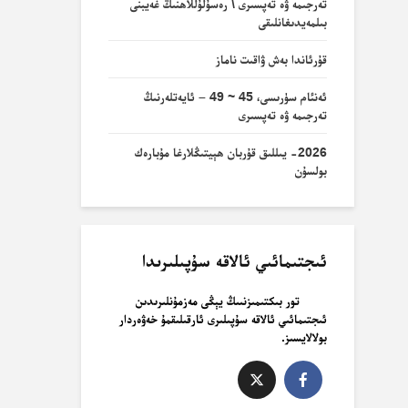
تەرجىمە ۋە تەپسىرى \ رەسۇلۇللاھنىڭ غەيبنى
بىلمەيدىغانلىقى
قۇرئاندا بەش ۋاقىت ناماز
ئەنئام سۈرىسى، 45 ~ 49 – ئايەتلەرنىڭ
تەرجىمە ۋە تەپسىرى
2026- يىللىق قۇربان ھېيتىڭلارغا مۇبارەك
بولسۇن
ئىجتىمائىي ئالاقە سۇپىلىرىدا
تور بىكتىمىزنىىڭ يېڭى مەزمۇنلىرىدىن
ئىجتىمائىي ئالاقە سۇپىلىرى ئارقىلىقمۇ خەۋەردار
بولالايسىز.