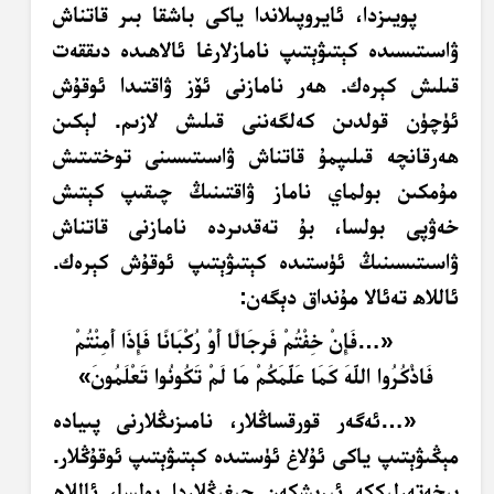
پويىزدا، ئايروپىلاندا ياكى باشقا بىر قاتناش
ۋاسىتىسىدە كېتىۋېتىپ نامازلارغا ئالاھىدە دىققەت
قىلىش كېرەك. ھەر نامازنى ئۆز ۋاقتىدا ئوقۇش
ئۈچۈن قولدىن كەلگەننى قىلىش لازىم. لېكىن
ھەرقانچە قىلىپمۇ قاتناش ۋاسىتىسىنى توختىتىش
مۇمكىن بولماي ناماز ۋاقتىنىڭ چىقىپ كېتىش
خەۋپى بولسا، بۇ تەقدىردە نامازنى قاتناش
ۋاسىتىسىنىڭ ئۈستىدە كېتىۋېتىپ ئوقۇش كېرەك.
ئاللاھ تەئالا مۇنداق دېگەن:
«…فَإِنْ خِفْتُمْ فَرِجَالًا أَوْ رُكْبَانًا فَإِذَا أَمِنْتُمْ
فَاذْكُرُوا اللَّهَ كَمَا عَلَّمَكُمْ مَا لَمْ تَكُونُوا تَعْلَمُونَ»
«…ئەگەر قورقساڭلار، نامىزىڭلارنى پىيادە
مېڭىۋېتىپ ياكى ئۇلاغ ئۈستىدە كېتىۋېتىپ ئوقۇڭلار.
بىخەتەرلىككە ئېرىشكەن چېغىڭلاردا بولسا، ئاللاھ