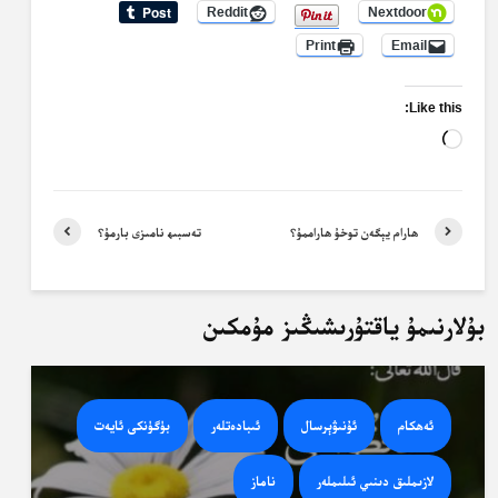
Reddit
Nextdoor
Print
Email
Like this:
Loading…
ھارام يېگەن توخۇ ھاراممۇ؟
تەسبىھ نامىزى بارمۇ؟
بۇلارنىمۇ ياقتۇرىشىڭىز مۇمكىن
ئەھكام
ئۇنىۋېرسال
ئىبادەتلەر
بۈگۈنكى ئايەت
لازىملىق دىنىي ئىلىملەر
ناماز