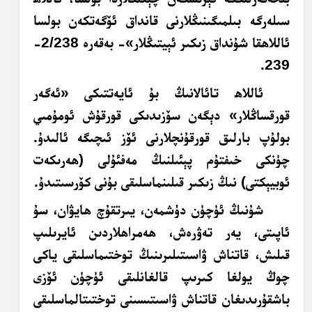
سىلەرگە بىلمىگىنىڭلارنى قانداق ئۆگەتكەن بولسا
ئاللاھقا شۇنداق زىكىر ئېيتىڭلار»- بەقەرە 2/238-
239.
ئاللاھ تائالانىڭ بۇ ئايەتتىكى «ئەگەر
قورقساڭلار» دېگەن سۆزىدىكى قورقۇش ئومۇمىي
بولۇپ بارلىق قورقۇنچلارنى ئۆز ئىچىگە ئالىدۇ.
چۈنكى خىفتۇم پېئىلنىڭ مەفئۇلى (ھەرىكەت
ئوبيېكتى) نىڭ زىكىر قىلىنماسلىقى بۇنى كۆرسىتىدۇ.
شۇنىڭ ئۈچۈن دۈشمەن، يىرتقۇچ ھايۋان، سۇ
ئاپىتى، يەر تەۋرەش، ھەمراھلاردىن ئايرىلىپ
قىلىش، قاتناش ۋاسىتىلىرىنىڭ توختىماسلىقى ياكى
چوڭ يولغا كىرىپ قالغانلىقى ئۈچۈن ئۆزى
باشقۇرىدىغان قاتناش ۋاسىتىسىنى توختىتالماسلىقى