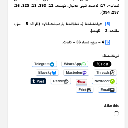
كىتاب»، 17؛ ئەھمەد ئىبنى ھەنبەل،
مۇسنەد
، 12: 393، 13: 325، 16:
297، 394).
[5]
«ياخشىلىققا ۋە تەقۋالىققا ياردەملىشىڭلار» (قاراڭ: 5 – سۈرە
مائىدە، 2 – ئايەت).
[6]
4 – سۈرە نىسا، 36 – ئايەت.
ئورتاقلىشىڭ:
Telegram
WhatsApp
Bluesky
Mastodon
Threads
Reddit
Nextdoor
Print
Email
Like this:
Loading…