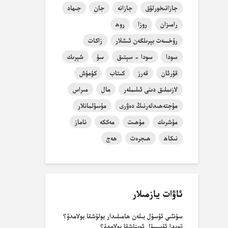
جازانىخورلۇق
جازانە
جان
جىھاد
رامىزان
روزا
روھ
رۇخسەت بېرىلگەن ئىشلار
زاكات
سودا
سودا - سېتىق
سۇ
شېرىك
قۇرئان
قەرز
كىتاب
كۈمۈش
لازىملىق دىنى ئىلىملەر
مال
مىراس
مۇجتەھىدلەرنىڭ دەۋرى
مۇسۇلمانلار
مۇشرىك
مۇھىت
مەككە
ناماز
نىكاھ
ھىجرەت
ھەج
ئاۋات يازمىلار
سۈنئىي ئۇسۇل بىلەن ھامىلىدار بولۇشقا بولامدۇ؟
تويدا ئۇسسۇل ئويناشقا بولامدۇ؟