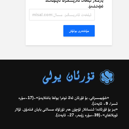
يازمىلار ئېلخەت ئادرېسىڭىزغا ئاپتوماتىك
ئەۋەتىلىدۇ.
ئېلخەت
ئادرېسىڭىز.
مىسال:
misal@misal.com
مۇشتەرى بولۇش
«شۈبھىسىزكى، بۇ قۇرئان ئەڭ توغرا يولغا باشلايدۇ»-(17-سۈرە
ئىسرا، 9- ئايەت).
«بىز بۇ قۇرئاندا ئىنسانلار ئۈچۈن ھەر تۈرلۈك مىسالنى بايان قىلدۇق. ئۇلار
ئويلانغاي»-(39-سۈرە زۇمەر، 27- ئايەت).