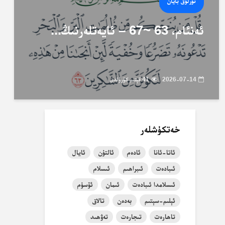
نۇرلۇق بايان
ئەنئام، 63 ~67 – ئايەتلەرنىڭ...
2026-07-14
41 قېتىم كۆرۈلدى
خەتكۈشلەر
ئاتا-ئانا
ئادەم
ئالتۇن
ئايال
ئىبادەت
ئىبراھىم
ئىسلام
ئىسلامدا ئىبادەت
ئىمان
ئۆسۈم
ئېلىم-سېتىم
بەدەن
تالاق
تاھارەت
تىجارەت
تەۋھىد