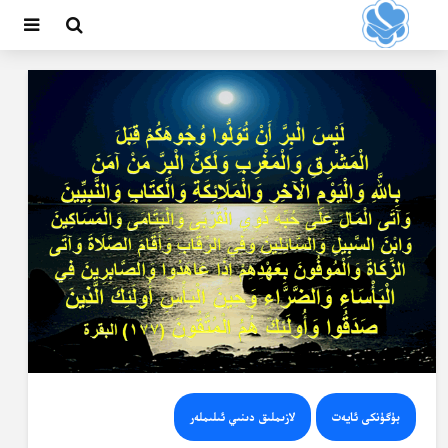
بۈگۈنكى ئايەت
لازىملىق دىنىي ئىلىملەر