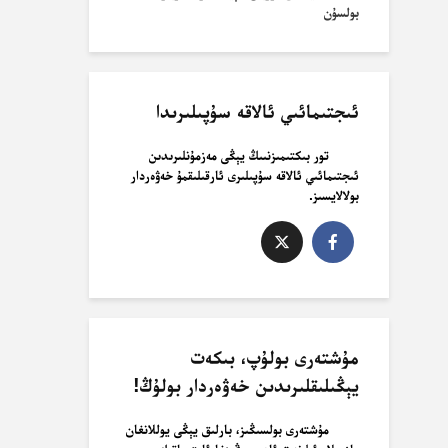
بولسۇن
ئىجتىمائىي ئالاقە سۇپىلىرىدا
تور بىكتىمىزنىىڭ يېڭى مەزمۇنلىرىدىن
ئىجتىمائىي ئالاقە سۇپىلىرى ئارقىلىقمۇ خەۋەردار
بولالايسىز.
مۇشتەرى بولۇپ، بىكەت
يېڭىلىقلىرىدىن خەۋەردار بولۇڭ!
مۇشتەرى بولسىڭىز، بارلىق يېڭى يوللانغان