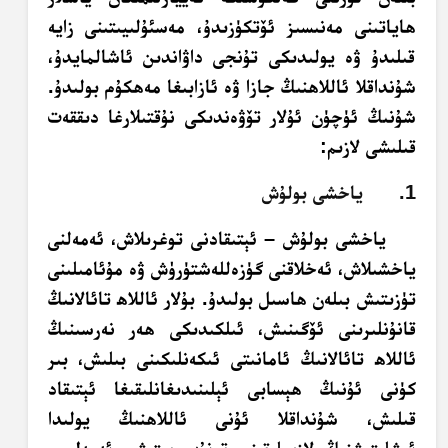
ھاياتىنى مەنىسىز ئۆتكۈزىدۇ، مەسئۇلىيىتىنى زايە
قىلىدۇ ۋە يولىدىكى تۇنجى داۋاندىن ئاشالمايدۇ،
شۇنداقلا ئاللاھنىڭ جازا ۋە ئازابىغا مەھكۇم بولىدۇ.
شۇنىڭ ئۈچۈن ئۇلار تۆۋەندىكى نۇقتىلارغا دىققەت
قىلىشى لازىم:
1. ياخشى بولۇش
ياخشى بولۇش – ئېتىقادنى توغرىلاش، ئەمەلنى
ياخشىلاش، ئەخلاقنى گۈزەللەشتۈرۈش ۋە مۇئامىلىنى
تۈزىتىش بىلەن ھاسىل بولىدۇ. بۇلار ئاللاھ تائالانىڭ
قانۇنلىرىنى ئۆگىنىش، ئىلكىدىكى ھەر نەرسىنىڭ
ئاللاھ تائالانىڭ ئامانىتى ئىكەنلىكىنى بىلىش، بىر
كۈنى ئۇنىڭ ھېسابى ئېلىنىدىغانلىقىغا ئېتىقاد
قىلىش، شۇنداقلا ئۇنى ئاللاھنىڭ يولىدا