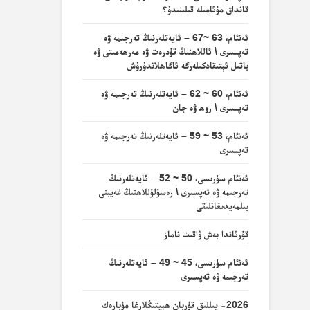
قانداق مۇئامىلە قىلىنىدۇ؟
ئەنئام، 63 ~67 – ئايەتلەرنىڭ تەرجىمە ۋە
تەپسىرى \ ئاللاھنىڭ قۇدرەت ۋە مەرھەمىتى ۋە
باتىل ئېتىقادكىلەرگە ئاگاھلاندۇرۇش
ئەنئام، 60 ~ 62 – ئايەتلەرنىڭ تەرجىمە ۋە
تەپسىرى \ روھ ۋە جان
ئەنئام، 53 ~ 59 – ئايەتلەرنىڭ تەرجىمە ۋە
تەپسىرى
ئەنئام سۈرىسى، 50 ~ 52 – ئايەتلەرنىڭ
تەرجىمە ۋە تەپسىرى \ رەسۇلۇللاھنىڭ غەيبنى
بىلمەيدىغانلىقى
قۇرئاندا بەش ۋاقىت ناماز
ئەنئام سۈرىسى، 45 ~ 49 – ئايەتلەرنىڭ
تەرجىمە ۋە تەپسىرى
2026- يىللىق قۇربان ھېيتىڭلارغا مۇبارەك