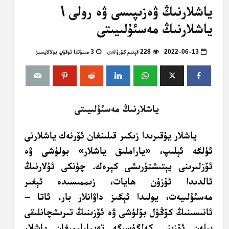
ياشلارنىڭ ۋەزىپىسى ۋە رولى \
ياشلارنىڭ مەسئۇلىيىتى
2022-06-13
228 قېتىم كۆرۈلدى
3 مىنۇتتا ئوقۇپ بولالايسىز
ياشلارنىڭ مەسئۇلىيىتى
ياشلار يۇقىرىدا زىكىر قىلىنغان ئۆرنەك ياشلارنى
ئۈلگە ئېلىپ، «ياراملىق ياشلار» بولۇشى ۋە
ئۆزلىرىنى يېتىشتۈرىشى كېرەك. چۈنكى ئۇلارنىڭ
ئالدىدا ئۇزۇن ھايات، زىممىسىدە ئېغىر
مەسئۇلىيەت، يولىدا ئېگىز داۋانلار بار. ئاتا –
ئانىسىنىڭ كۆڭۈل بۆلۈشى ۋە ئۆزىنىڭ تىرىشچانلىقى
بىلەن ئۆزىنى كەلگۈسىگە تەييارلىمىغان ياشلار