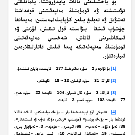
بۇ ياخشىلىقنى قانات يايدۇرۇشتا، يامانلىقنى
تۈگىتىشتە ۋە ئومۇمنىڭ مەنپەئىتىنى قوغداشتا
تەشۋىق ۋە تەبلىغ بىلەن كۇپايىلەنمەستىن، مەيدانغا
چۈشۈپ ئىشقا بىۋاسىتە قول تىقىش، ئۆزىنى ۋە
ئىمكانلىرىنى ئاتاش، شەخسىي مەنپەئەتىنى
ئومۇمنىڭ مەنپەئەتىگە پىدا قىلىش قاتارلىقلاردىن
ئىبارەتتۇر.
[1]
بۇ ئۆلچەم 2 – سۈرە بەقەرەنىڭ 177 – ئايىتىدە بايان قىلىنىدۇ.
[2]
قاراڭ: 31 – سۈرە لۇقمان، 13 ~ 19 – ئايەتلەر.
[3]
قاراڭ: 3 – سۈرە ئال ئىمران، 104 – ئايەت؛ 22 – سۈرە ھەج،
77 – ئايەت؛ 103 – سۈرە ئەسر، 3 – ئايەت.
[4]
«كىمكى ئۆز قېرىندىشىغا يار – يۆلەك بولىدىكەن، ئاللاھ تائالا
ئۇنىڭغا يار – يۆلەك بولىدۇ» (مۇسلىم، «زىكىر، دۇئا، تەۋبە ۋە ئىستىغفار»،
38؛ ئەبۇ داۋۇد، «ئەدەب»، 68؛ تىرمىزى، «ھۇدۇد»، 3، «ئەبۋابۇل بىررى
ۋەسسىلە»، 19، «ئەبۋابۇل قىرائات»، 10؛ ئىبنى ماجە، «ئىفتىتاھۇل