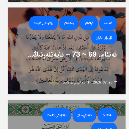
ئەقىدە
ئېلانلار
باشقىلار
بۈگۈنكى ئايەت
نۇرلۇق بايان
ئەنئام، 69 ~ 73 – ئايەتلەرنىڭ...
2026-07-20
98 قېتىم كۆرۈلدى
باشقىلار
ئۇنىۋېرسال
بۈگۈنكى ئايەت