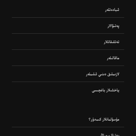
ئىبادەتلەر
پەتىۋالار
تەتقىقاتلار
ماقالىلەر
لازىملىق دىنىي ئىلىملەر
ياخشىلار باغچىسى
مۇسۇلمانلار كىمدۇر؟
پەتىۋا سوراڭ