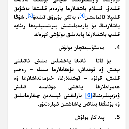
قىلىدۇ. ئىسلام باشقىلارغا ياردەم قىلىشقا تەشۋىق
[5]
[4]
قىلىپلا قالماستىن
، بەلكى بۇيرۇق قىلىدۇ
. شۇڭا
ياشلارنىڭ بۇ ياردەملىشىش پىرىنسىپلىرىغا رىئايە
قىلىپ باشقىلارغا پايدىلىق بولۇشى كېرەك.
4. مەسئۇلىيەتچان بولۇش
بۇ ئاتا – ئانىغا ياخشىلىق قىلىش، ئائىلىنى
بېقىش ۋە قوغداش، تۇغقانلارغا سىيلە – رەھىم
قىلىش، قولۇم – قوشنىلارغا، خىزمەتداشلارغا ۋە
ھەمراھلارغا ياخشى مۇئامىلە قىلىش
ۋەزىپىلىرىنىڭ
[6]
بارلىقىنى ئېسىدىن چىقارماسلىق
ۋە بۇنىڭغا بىنائەن ياشاشتىن ئىبارەتتۇر.
5. پىداكار بولۇش