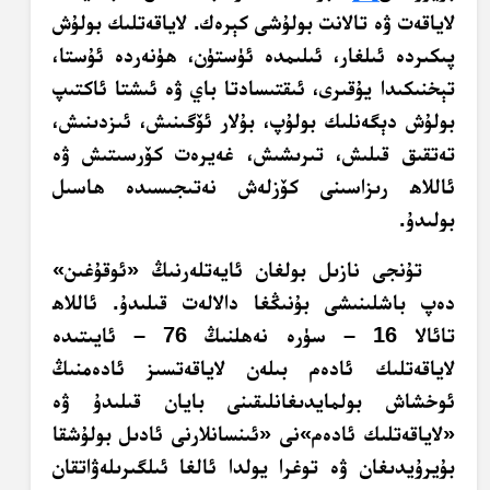
لاياقەت ۋە تالانت بولۇشى كېرەك. لاياقەتلىك بولۇش
پىكىردە ئىلغار، ئىلىمدە ئۈستۈن، ھۈنەردە ئۇستا،
تېخنىكىدا يۇقىرى، ئىقتىسادتا باي ۋە ئىشتا ئاكتىپ
بولۇش دېگەنلىك بولۇپ، بۇلار ئۆگىنىش، ئىزدىنىش،
تەتقىق قىلىش، تىرىشىش، غەيرەت كۆرسىتىش ۋە
ئاللاھ رىزاسىنى كۆزلەش نەتىجىسىدە ھاسىل
بولىدۇ.
تۇنجى نازىل بولغان ئايەتلەرنىڭ «ئوقۇغىن»
دەپ باشلىنىشى بۇنىڭغا دالالەت قىلىدۇ. ئاللاھ
تائالا 16 – سۈرە نەھلنىڭ 76 – ئايىتىدە
لاياقەتلىك ئادەم بىلەن لاياقەتسىز ئادەمنىڭ
ئوخشاش بولمايدىغانلىقىنى بايان قىلىدۇ ۋە
«لاياقەتلىك ئادەم»نى «ئىنسانلارنى ئادىل بولۇشقا
بۇيرۇيدىغان ۋە توغرا يولدا ئالغا ئىلگىرىلەۋاتقان