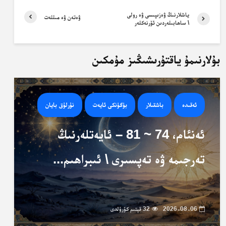
ياشلارنىڭ ۋەزىپىسى ۋە رولى
ۋەتەن ۋە مىللەت
\ ساھابىلەردىن ئۆرنەكلەر
بۇلارنىمۇ ياقتۇرىشىڭىز مۇمكىن
ئەقىدە
باشقىلار
بۈگۈنكى ئايەت
نۇرلۇق بايان
ئەنئام، 74 ~ 81 – ئايەتلەرنىڭ
تەرجىمە ۋە تەپسىرى \ ئىبراھىم...
2026-08-06
32 قېتىم كۆرۈلدى