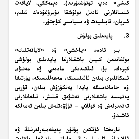
كىشى» دەپ تونۇشتۇرىدۇ. دېمەككى، لاياقەت
ئىنسانلارنى ئادىل بولۇشقا بۇيرۇغۇدەك ئىلىم،
ئېرپان، قابىلىيەت ۋە سىياسىي كۈچتۇر.
3. پايدىلىق بولۇش
بىر ئادەم «ياخشى» ۋە «لاياقەتلىك»
بولغاندىن كېيىن باشقىلارغا پايدىلىق بولۇشى
كېرەك. بۇ، ئىلكىدىكى ماددىي ۋە مەنىۋى
ئىمكانلىرى بىلەن ئائىلىسىگە، مەھەللىسىگە، يۇرتىغا
ۋە جامائەسىگە پايدا يەتكۈزۈش بىلەن، قۇربى
يەتمىسە باشقىلارنى تەشۋىق قىلىش، قىلغانلارنى
تەقدىرلەش ۋە قوللاپ – قۇۋۋەتلەش بىلەن ئەمەلگە
ئاشىدۇ.
تارىختا ئۆتكەن پۈتۈن پەيغەمبەرلەرنىڭ ۋە
ئۇلارنىڭ ۋارىسلىرىنىڭ ھاياتى بۇنىڭغا دالالەت