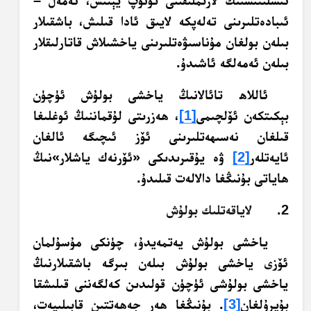
ئىشلىتىشنىڭ لازىملىقىنى تونۇپ يېتىش، ئەمەل –
ئىبادەتلىرىنى تەلەپكە لايىق ئادا قىلىش، باشقىلار
بىلەن بولغان مۇناسىۋەتلىرىنى ياخشىلاش قاتارلىقلار
بىلەن ئەمەلگە ئاشىدۇ.
ئاللاھ تائالانىڭ ياخشى بولۇش ئۈچۈن
بېكىتكەن ئۆلچىمى
[1]
، ھەزرىتى لۇقماننىڭ ئوغلىغا
قىلغان نەسىھەتلىرىنى ئۆز ئىچىگە ئالغان
ئايەتلەر
[2]
ۋە يۇقىرىدىكى «ئۆرنەك ياشلار»نىڭ
ھاياتى بۇنىڭغا دالالەت قىلىدۇ.
2. لاياقەتلىك بولۇش
ياخشى بولۇش يەتمەيدۇ، چۈنكى مۇسۇلمان
ئۆزى ياخشى بولۇش بىلەن بىرگە باشقىلارنىڭ
ياخشى بولۇشى ئۈچۈن قولىدىن كەلگەننى قىلىشقا
بۇيرۇلغان
[3]
. بۇنىڭغا ھەر جەھەتتىن قابىلىيەت،