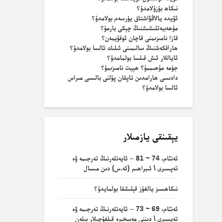
نىكاھ بۇزۇلامدۇ؟
ئۆيدە يالاڭۋاشتاق يۈرسەم بولامدۇ؟
مۇھەببەتلىشىشنىڭ چېكى بارمۇ؟
قازا نامىزىمنى قاچان ئوقۇيمەن؟
ھاراقكەشنىڭ سالىمىنى ئىلىك ئالسا بولامدۇ؟
ئاياللار ئىش قىلسا بولمامدۇ؟
جۈمە مۇھىممۇ؟ ھېيت نامىزىمۇ؟
دادىسى ھارامدىن تاپقان پۇلنى بالىسى مىراس
ئالسا بولامدۇ؟
يېقىنقى يازمىلار
ئەنئام، 74 ~ 81 – ئايەتلەرنىڭ تەرجىمە ۋە
تەپسىرى \ ئىبراھىم (ئە.س) دىن مىسال
نىكاھسىز يالغۇز قېلىشقا بولمايدۇ؟
ئەنئام، 69 ~ 73 – ئايەتلەرنىڭ تەرجىمە ۋە
تەپسىرى \ دىننى مەسخىرە قىلغۇچىلار بىلەن