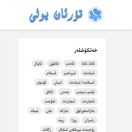
خەتكۈشلەر
ئاتا-ئانا
ئادەم
ئالتۇن
ئايال
ئىبادەت
ئىبراھىم
ئىسلام
ئىسلامدا ئىبادەت
ئىمان
ئۆسۈم
ئېلىم-سېتىم
بەدەن
تالاق
تاھارەت
تىجارەت
تەۋھىد
جازانىخورلۇق
جازانە
جان
جىھاد
رامىزان
روزا
روھ
رۇخسەت بېرىلگەن ئىشلار
زاكات