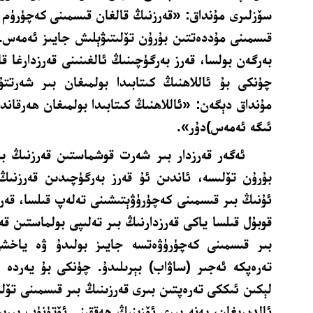
سۆزلىرى مۇنداق: «قەرزنىڭ قالغان قىسمىنى كەچۈرۈم 
قىسمىنى مۇددەتتىن بۇرۇن تۆلىتىۋېلىش جايىز ئەمەس.
بەرگەن بولسا، قەرز بەرگۈچىنىڭ ئالغىنىنى قەرزدارغا ق
چۈنكى بۇ ئاللاھنىڭ كىتابىدا بولمىغان بىر شەرتتۇ
مۇنداق دېگەن: «ئاللاھنىڭ كىتابىدا بولمىغان ھەرقان
ئىگە ئەمەس)دۇر».
ئەگەر قەرزدار بىر شەرت قوشماستىن قەرزنىڭ بى
بۇرۇن تۆلىسە، ئاندىن ئۇ قەرز بەرگۈچىدىن قەرزنىڭ 
ئۇنىڭ بىر قىسمىنى كەچۈرۈۋېتىشىنى تەلەپ قىلسا، قەرز
قوبۇل قىلسا ياكى قەرزدارنىڭ بىر تەلىپى بولماستىن ق
بىر قىسمىنى كەچۈرۈۋەتسە جايىز بولىدۇ ۋە ياخش
تەرەپكە ئەجىر (ساۋاب) بېرىلىدۇ. چۈنكى بۇ يەردە
لېكىن ئىككى تەرەپتىن بىرى قەرزىنىڭ بىر قىسمىنى تۆلە
ئالدىرىغان، يەنە بىرى ئۆزىنىڭ ھەققىنى ئۆتۈنۈپ بېرىش