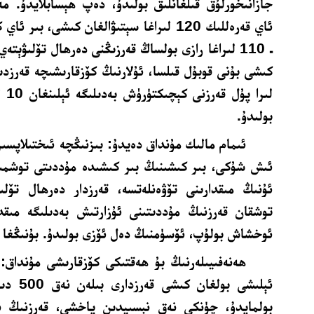
جازانىخورلۇق قىلغانلىق بولىدۇ، دەپ ھېسابلايدۇ. م
ئاي قەرەللىك 120 لىراغا سېتىۋالغان كىشى، بى
ـ 110 لىراغا رازى بولساڭ قەرزىڭنى دەرھال تۆلىۋېتە
لىرا
بولىدۇ.
ئىمام مالىك مۇنداق دەيدۇ
: بىزنىڭچە ئىختىلاپسىز
ئىش شۇكى، بىر كىشىنىڭ بىر كىشىدە مۇددىتى توشمىغ
ئۇنىڭ مىقدارىنى تۆۋەنلەتسە، قەرزدار دەرھال تۆل
توشقان قەرزنىڭ مۇددىتىنى ئۇزارتىش بەدىلىگە مىقد
ئوخشاش بولۇپ، ئۆسۈمنىڭ دەل ئۆزى بولىدۇ. بۇنىڭغا 
ھەنەفىيىلەرنىڭ بۇ ھەقتىكى كۆزقارىشى مۇنداق
:
ئېلىشى بو
بولمايدۇ، چۈنكى نەق نېسىيدىن ياخشى، قەرزنىڭ نە