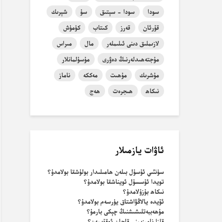
سودا
سودا - سېتىق
سۇ
شېرىك
قۇرئان
قەرز
كىتاب
كۈمۈش
لازىملىق دىنى ئىلىملەر
مال
مىراس
مۇجتەھىدلەرنىڭ دەۋرى
مۇسۇلمانلار
مۇشرىك
مۇھىت
مەككە
ناماز
نىكاھ
ھىجرەت
ھەج
ئاۋات يازمىلار
سۈنئىي ئۇسۇل بىلەن ھامىلىدار بولۇشقا بولامدۇ؟
تويدا ئۇسسۇل ئويناشقا بولامدۇ؟
نىكاھ بۇزۇلامدۇ؟
ئۆيدە يالاڭۋاشتاق يۈرسەم بولامدۇ؟
مۇھەببەتلىشىشنىڭ چېكى بارمۇ؟
قازا نامىزىمنى قاچان ئوقۇيمەن؟