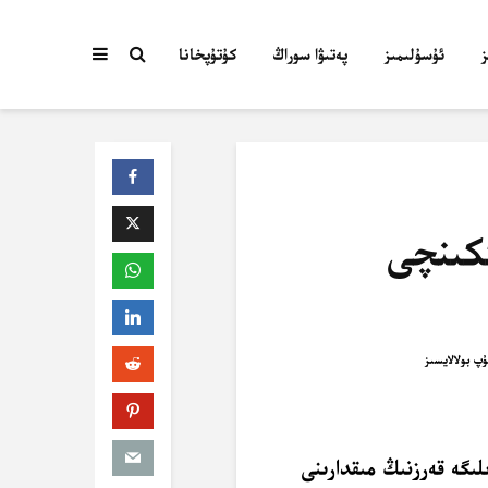
ئۇسۇلىمىز
پەتىۋا سوراڭ
كۇتۇپخانا
كىنچى
گە قەرزنىڭ مىقدارىنى