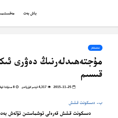
باش بەت
مەقسىتىمىز
تەتقىقاتلار
مۇجتەھىدلەرنىڭ دەۋرى ئىك
قىسىم
2015-11-25
4,317 قېتىم كۆرۈلدى
8 مىنۇتتا ئوقۇپ بولالايسىز
ب- دىسكونت قىلىش
دىسكونت قىلىش قەرەلى توشماستىن تۆلەش بەدىلى