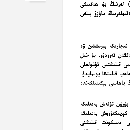
) لەرنىڭ بۇ ھەقتىكى
قىھلەرنىڭ ماۋزۇ بىلەن
ئىجارىگە بېرىشتىن ۋە
لگەن قەرزدۇر. بۇ خىل
مى قىلىشتىن تۇغۇلغان
لەپ قىلىشقا بولمايدۇ.
 باھاسى بېكىتىلگەندە
بۇرۇن تۆلەش بەدىلىگە
 كېچىكتۈرۈش بەدىلىگە
نى دىسكونت قىلىشنى