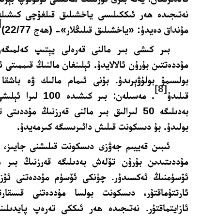
نەتىجىدە ھەر ئىككىلىسى ياخشىلىق قىلغۇچى كىشىلەر 
]
مۇنداق دەيدۇ: «ياخشىلىق قىلىڭلار»- (ھەج 22/77)
بىر كىشى بىر مالنى قەرەلى يېتىپ كەلمىگە
مۇددەتتىن بۇرۇن ئالالايدۇ. ئېلىنغان مالنىڭ قىممىتى ئ
بولسىمۇ
بولۇۋېرىدۇ
. بۇنى ئىمام مالىك ۋە باشقا پ
[8]
قىلىدۇ
. مەسىلەن: بىر كىشى
بەدىلىگە 50 لىرالىق بىر مالنى قەرزنىڭ مۇدد
بولىدۇ. بۇ دىسكونت قىلىش دائىرىسىگە كىرمەيدۇ.
ئىبىن قەييىم جەۋزى
دىسكونت قىلىشنى جايىز، د
مۇددىتىدىن بۇرۇن تۆلەش بەدىلىگە قەرزنىڭ بىر مى
ئۆسۈمنىڭ ئەكسىدۇر. چۈنكى ئۆسۈم مۇددەتنى ئۇزار
ئارتتۇماقتۇر، دىسكونت بولسا مۇددەتنى قىسقارت
ئازايتماقتۇر. نەتىجىدە ھەر ئىككى تەرەپ پايدىلى