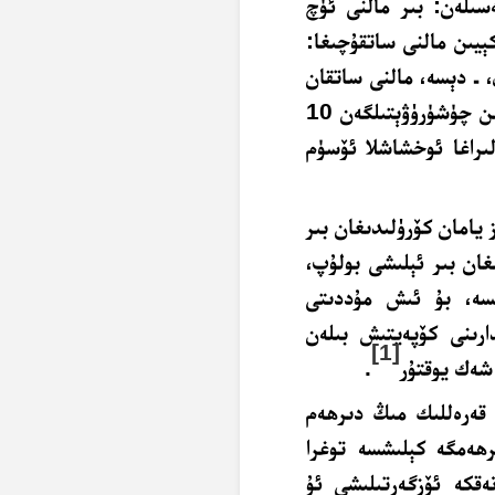
ەسىلەن: بىر مالنى ئۈچ
ر ئاي كېيىن مالنى ساتقۇچىغا:
ي، ـ دېسە، مالنى ساتقان
كىشى بۇنى قوبۇل قىلسا، ئۇلارنىڭ كۆزقارىشىچە قەرزدىن چۈشۈرۈۋېتىلگەن 10
 پۇل قەرزنى كېچىكتۈرۈش بەدىلىگە ئېلىنغان 10 لىراغا ئوخشاشلا ئۆسۈم
 يامان كۆرۈلىدىغان بىر
ان بىر ئېلىشى بولۇپ،
ىسە، بۇ ئىش مۇددىتى
ارىنى كۆپەيتىش بىلەن
[1]
شەك يوقتۇر
.
 قەرەللىك مىڭ دىرھەم
لغان كىشى قەرزدارى بىلەن نەق 500 دىرھەمگە كېلىشسە توغرا
قكە ئۆزگەرتىلىشى ئۇ