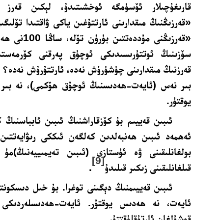
قارىغۇچىلار ئۆسۈمگە ئوخشىتىدۇ، لېكىن قەرز بە
«قەرزىڭنىڭ مىقدارىنى ئارتتۇغىن ياكى ۋاقتىدا تۆلى
«قەرزىڭنى مۇددە
سۆزىنىڭ ئوتتۇرىسىدىكى ئوچۇق پەرقنى كۆرمەستىن
قەرزنىڭ مىقدارىنى چۈشۈرۈش نەدە، ئارتتۇرۇش نەدە؟ بۇ
بىر نەس (ئايەت-ھەدىسنىڭ ئوچۇق ھۆكمى)، نە بىر ئ
يوقتۇر.
ئىبىن قەييىم بۇ كۆزقاراشنىڭ ئىبىن ئابباسنىڭ ك
ئەھمەد ئىبىن ھەنبەلدىن كەلگەن ئىككى رىۋايەتتىن
بولغانلىقىنى ۋە ئۇستازى (ئىبىن تەيمىييەنىڭ)مۇ 
[9]
قىلغانلىقىنى زىكىر قىلىدۇ
.
ئىبىن قەييىمنىڭ دېگىنى توغرا. بۇ خىل دىسكونت
ئايەت، نە ھەدىس يوقتۇر. ئايەت-ھەدىسلەردىكى ر
قوشۇلغان ئارتۇقلۇقتتۇر.