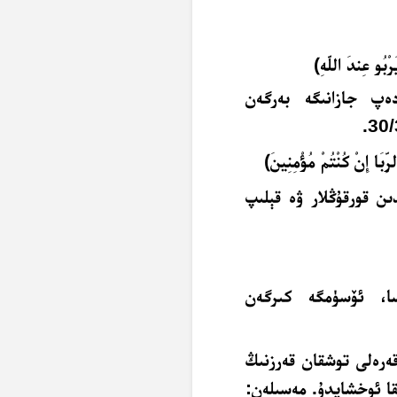
َرْبُو عِندَ اللَّهِ﴾
ەپ جازانىگە بەرگەن
لرِّبَا إِنْ كُنْتُمْ مُؤْمِنِينَ﴾
ىن قورقۇڭلار ۋە قېلىپ
ا، ئۆسۈمگە كىرگەن
ەرەلى توشقان قەرزنىڭ
قا ئوخشايدۇ. مەسىلەن: