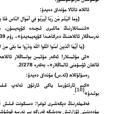
ئاللاھ تائالا مۇنداق دەيدۇ:
﴿وَمَا آتَيْتُم مِّن رِّبًا لِّيَرْبُوَ فِي أَمْوَالِ النَّاسِ فَلَا ي
«ئىنسانلارنىڭ ماللىرى ئىچىدە كۆپەيسۇن، د
نەرسەڭلار ئاللاھنىڭ دەرگاھىدا كۆپەيمەيدۇ»- رۇم 30/39.
﴿يَا أَيُّهَا الَّذِينَ آمَنُوا اتَّقُوا اللَّهَ وَذَرُوا مَا بَقِيَ مِنَ ا
«ئى مۇئمىنلار! ئەگەر مۇئمىن بولساڭلار ئاللاھد
قالغان ئۆسۈمنى ئالماڭلار»- بەقەرە 2/278.
رەسۇلۇللاھ (ئە.س) مۇنداق دەيدۇ:
«كىم ئارتتۇرسا ياكى ئارتۇق تەلەپ قىلس
[10]
بولىدۇ»
.
فەقىھلەرنىڭ دېگەنلىرى توغرا: دىسكونت قىلىش ق
مۇددىتىنى ئۇزارتىش بەدىلىگە قەرزگە بىر نەرسە قوشۇش