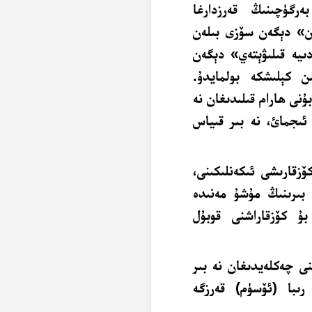
رگۈچىنىڭ قەرزدارغا
گىن» دېگەن سۆزى بىلەن
تتىن بۇرۇن تۆلە، ساڭا 100نى ھەدىيە قىلىۋېتەي» دېگەن
 كېلىشكە بولمايدۇ.
نى ھارام قىلىدىغان نە
ىجمائ، نە بىر قىياس
ۆزقارىشى ئىكەنلىكىنى،
 بىرىنىڭ مۇشۇ مەنىدە
بۇ كۆزقاراشنى قوبۇل
نى چەكلەيدىغان نە بىر
ىبا (ئۆسۈم) قەرزگە