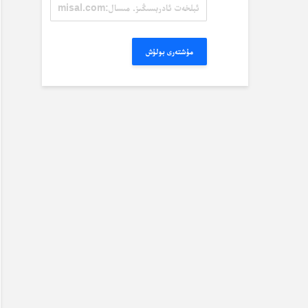
ئېلخەت
ئادرېسىڭىز.
مىسال:
misal@misal.com
مۇشتەرى بولۇش