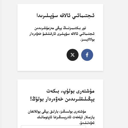
ئىجتىمائىي ئالاقە سۇپىلىرىدا
تور بىكتىمىزنىىڭ يېڭى مەزمۇنلىرىدىن
ئىجتىمائىي ئالاقە سۇپىلىرى ئارقىلىقمۇ خەۋەردار
بولالايسىز.
مۇشتەرى بولۇپ، بىكەت
يېڭىلىقلىرىدىن خەۋەردار بولۇڭ!
مۇشتەرى بولسىڭىز، بارلىق يېڭى يوللانغان
يازمىلار ئېلخەت ئادرېسىڭىزغا ئاپتوماتىك
ئەۋەتىلىدۇ.