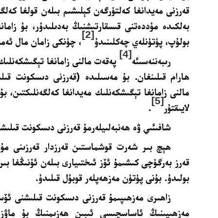
قەرزنى مەيدانغا كەلتۈرگەن كېلىشىم بىلەن قولغا كەلگ
بەلكىدە مۇددەتنى قىسقارتىشنىڭ بەدىلىدۇر، بۇ زامان
[2]
بولۇپ، پۈتۈنلەي چەكلىنىدۇ
، چۈنكى زامان مال ئەم
[4]
رىبەننەسىئە
پەقەت مالنى زامانغا تېگىشكەنلىك 
ھارام
قىلىنغان. بۇ مەسىلىدە (قەرزنى دىسكونت قىل
مالنى زامانغا تېگىشكەنلىك مەيدانغا كەلگەنلىكتىن، بۇ 
[5]
لايىقتۇر
.
شافىئىي ۋە ھەنبەلىيلەرمۇ
قەرزنى دىسكونت قىلىشن
ھېچ بىر شەرت قوشماستىن قەرزدار قەرزىنى مۇد
قەرز بەرگۈچى كىشىمۇ ئۆز ئىختىيارى بىلەن ئۇنىڭغا بىر
بولىدۇ. بۇنى پۈتۈن مەزھەپلەر قوبۇل قىلىدۇ.
زاھىرى مەزھىپىمۇ
قەرزنى دىسكونت قىلىشنى ئۆسۈ
مەزھىپىنىڭ ئاساسچىسى ئىبىن ھەزىمنىڭ بۇ ماۋزۇ