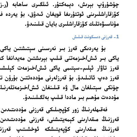
چۈشۈرۈپ بېرىش، دېمەكتۇر. ئىلگىرى ساھابە (ر.ز
كۆزقاراشلىرىنى ئوتتۇرىغا قويغان ئىدۇق، بۇ يەردە فە
مۇناسىۋەتلىك كۆزقاراشلىرى بايان قىلىنىدۇ.
1- قەرزنى دىسكونت قىلىش
بۇ يەردىكى قەرز بىر نەرسىنى سېتىشتىن ياكى 
ياكى بىر ئىش/خىزمەتنى قىلىپ بېرىشتىن مەيدانغا كە
قەرز تاۋار ئېلىم-سېتىمى ياكى ئىش/خىزمەت كېلىشى
قەرز دەپ ئاتىلىدۇ. بۇ قەرزلەرنى مۇددەتتىن بۇرۇن تە
چۈنكى سېتىلغان مال ۋە قىلىنغان ئىش/خىزمەتلەرنىڭ
مۇددەت مۇھىم بىر ماددا قىلىپ بەلگىلىنىدۇ.
فەقىھلەر
نىڭ
زور كۆپچىلىكى قەرزنى مۇددىتىدىن 
قەرزنىڭ مىقدارىنى كېمەيتىشنى، قەرزنى مۇددىتىدىن
قەرزنىڭ مىقدارىنى كۆپەيتىشكە ئوخشىتىپ قەرز