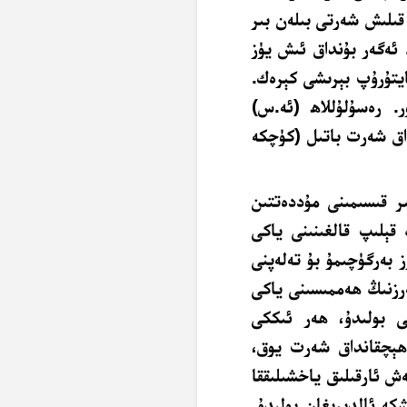
قىلىش شەرتى بىلەن بىر
 ئەگەر بۇنداق ئىش يۈز
ايتۇرۇپ بېرىشى كېرەك.
ر. رەسۇلۇللاھ (ئە.س)
داق شەرت باتىل (كۈچكە
ر قىسىمىنى مۇددەتتىن
قېلىپ قالغىنىنى ياكى
 بەرگۈچىمۇ بۇ تەلەپنى
ەرزنىڭ ھەممىسىنى ياكى
ى بولىدۇ، ھەر ئىككى
 ھېچقانداق شەرت يوق،
ش ئارقىلىق ياخشىلىققا
كە ئالدىرىغان بولىدۇ.