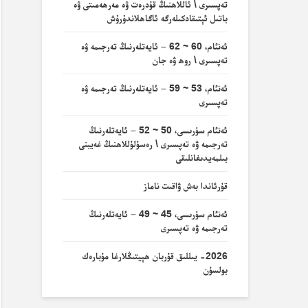
تەپسىرى \ ئاللاھنىڭ قۇدرەت ۋە مەرھەمىتى ۋە
باتىل ئېتىقادكىلەرگە ئاگاھلاندۇرۇش
ئەنئام، 60 ~ 62 – ئايەتلەرنىڭ تەرجىمە ۋە
تەپسىرى \ روھ ۋە جان
ئەنئام، 53 ~ 59 – ئايەتلەرنىڭ تەرجىمە ۋە
تەپسىرى
ئەنئام سۈرىسى، 50 ~ 52 – ئايەتلەرنىڭ
تەرجىمە ۋە تەپسىرى \ رەسۇلۇللاھنىڭ غەيبنى
بىلمەيدىغانلىقى
قۇرئاندا بەش ۋاقىت ناماز
ئەنئام سۈرىسى، 45 ~ 49 – ئايەتلەرنىڭ
تەرجىمە ۋە تەپسىرى
2026- يىللىق قۇربان ھېيتىڭلارغا مۇبارەك
بولسۇن