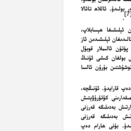
بولىدۇ. ئاللاھ تائالا
[7
.
ن ئېلىشىغا
ھېسابلاپ،
الىدىغان ئېلىشىدىن ئاز
ۈتۈن ئالىملار قوبۇل
دە 100 لىرا ئېلىشى بولغان كىشى ئۇنىڭ
ىتى توشۇشتىن بۇرۇن ئالسا
ەپ قارايدۇ. ئۇنىڭچە،
قدارىنى كۆتۈرۈۋېتىش
تىش بەدىلىگە قەرزنى
ىش بەدىلىگە قەرزنى
نىدۇ. بۇنى ھارام دەپ