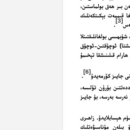
ەن بىر ھەق بولماستىن،
غا قىممەت بېكىتكەنلىك
[3]
ەس
.
شۈبھىسى بولغانلىقتىنلا
ىشتا) ئوچۇقتىن-ئوچۇق
ھارام قىلىنىشقا تېخىمۇ
[6]
ى جايىز كۆرمەيدۇ
.
دەتتىن بۇرۇن تۆلىسە،
 نەرسە بەرسە، بۇ جايىز
م ھېسابلايدۇ. زاھىرى
 بىلەن مۇناسىۋەتلىك