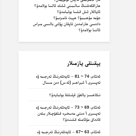
ھاراقكەشنىڭ سالىمىنى ئىلىك ئالسا بولامدۇ؟
ئاياللار ئىش قىلسا بولمامدۇ؟
جۈمە مۇھىممۇ؟ ھېيت نامىزىمۇ؟
دادىسى ھارامدىن تاپقان پۇلنى بالىسى مىراس
ئالسا بولامدۇ؟
يېقىنقى يازمىلار
ئەنئام، 74 ~ 81 – ئايەتلەرنىڭ تەرجىمە ۋە
تەپسىرى \ ئىبراھىم (ئە.س) دىن مىسال
نىكاھسىز يالغۇز قېلىشقا بولمايدۇ؟
ئەنئام، 69 ~ 73 – ئايەتلەرنىڭ تەرجىمە ۋە
تەپسىرى \ دىننى مەسخىرە قىلغۇچىلار بىلەن
قانداق مۇئامىلە قىلىنىدۇ؟
ئەنئام، 63 ~67 – ئايەتلەرنىڭ تەرجىمە ۋە