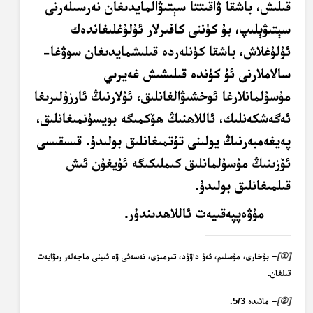
قىلىش، باشقا ۋاقىتتا سېتىۋالمايدىغان نەرسىلەرنى
سېتىۋېلىپ، بۇ كۈننى كافىرلار ئۇلۇغلىغاندەك
ئۇلۇغلاش، باشقا كۈنلەردە قىلىشمايدىغان سوۋغا-
سالاملارنى ئۇ كۈندە قىلىشىش غەيرىي
مۇسۇلمانلارغا ئوخشىۋالغانلىق، ئۇلارنىڭ ئارزۇلىرىغا
ئەگەشكەنلىك، ئاللاھنىڭ ھۆكمىگە بويسۇنمىغانلىق،
پەيغەمبەرنىڭ يولىنى تۇتمىغانلىق بولىدۇ. قىسقىسى
ئۆزىنىڭ مۇسۇلمانلىق كىملىكىگە ئۇيغۇن ئىش
قىلمىغانلىق بولىدۇ.
مۇۋەپپەقىيەت ئاللاھدىندۇر.
]
①
[
– بۇخارى، مۇسلىم، ئەۇ داۋۇد، تىرمىزى، نەسەئى ۋە ئىبنى ماجەلەر رىۋايەت
قىلغان.
]
②
[
– مائىدە 5/3.