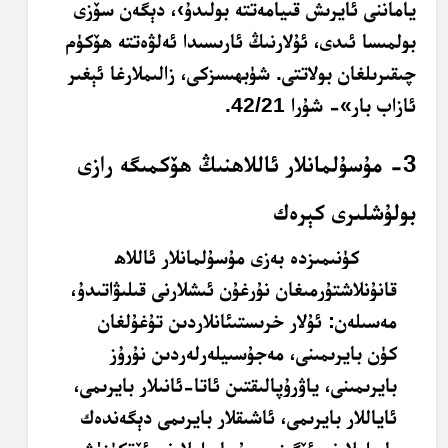
ياماننى ئايرىش قىيامەتتە بولىدۇ›، دېگەن سۆزى
بولمىسا ئىدى، ئۇلارنىڭ ئارىسىدا ئەلۋەتتە ھۆكۈم
چىقىرىلغان بولاتتى. شۈبھىسزكى، زالىملارغا ئېغىر
ئازاب بار»- شۇرا 42/21.
3- مۇسۇلمانلار ئاللاھنىڭ ھۆكمىگە رازى
بولۇشلىرى كېرەك
كۈنىمىزدە بەزى مۇسۇلمانلار ئاللاھ
قانۇنلاشتۇرمىغان نۇرغۇن ئىشلارنى قىلىۋاتىدۇ،
مەسىلەن: ئۇلار خرىستىئانلاردىن تۇغۇلغان
كۈن بايرىمىنى، مەجۇسىيلەرلەردىن نۇرۇز
بايرىمىنى، ياۋرۇپالىقتىن ئاتا-ئانىلار بايرىمى،
ئاياللار بايرىمى، ئاشىقلار بايرىمى دېگەندەك