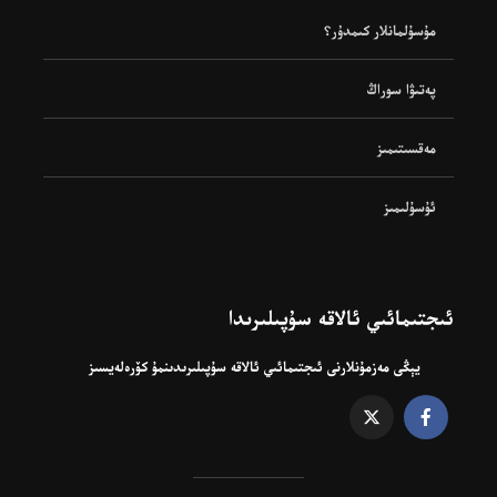
مۇسۇلمانلار كىمدۇر؟
پەتىۋا سوراڭ
مەقسىتىمىز
ئۇسۇلىمىز
ئىجتىمائىي ئالاقە سۇپىلىرىدا
يېڭى مەزمۇنلارنى ئىجتىمائىي ئالاقە سۇپىلىرىدىنمۇ كۆرەلەيسىز