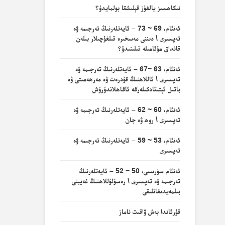
نىكاھسىز يالغۇز قېلىشقا بولمايدۇ؟
ئەنئام، 69 ~ 73 – ئايەتلەرنىڭ تەرجىمە ۋە
تەپسىرى \ دىننى مەسخىرە قىلغۇچىلار بىلەن
قانداق مۇئامىلە قىلىنىدۇ؟
ئەنئام، 63 ~67 – ئايەتلەرنىڭ تەرجىمە ۋە
تەپسىرى \ ئاللاھنىڭ قۇدرەت ۋە مەرھەمىتى ۋە
باتىل ئېتىقادكىلەرگە ئاگاھلاندۇرۇش
ئەنئام، 60 ~ 62 – ئايەتلەرنىڭ تەرجىمە ۋە
تەپسىرى \ روھ ۋە جان
ئەنئام، 53 ~ 59 – ئايەتلەرنىڭ تەرجىمە ۋە
تەپسىرى
ئەنئام سۈرىسى، 50 ~ 52 – ئايەتلەرنىڭ
تەرجىمە ۋە تەپسىرى \ رەسۇلۇللاھنىڭ غەيبنى
بىلمەيدىغانلىقى
قۇرئاندا بەش ۋاقىت ناماز