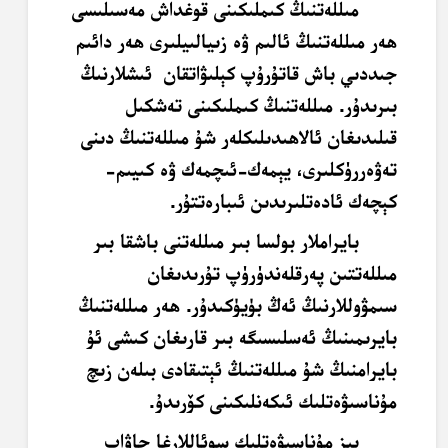
مىللەتنىڭ كىملىكىنى قوغداش مەسىلىسى
ھەر مىللەتنىڭ ئالىم ۋە زىيالىيلىرى ھەر دائىم
جىددىي باش قاتۇرۇپ كېلىۋاتقان ئىشلارنىڭ
بىرىدۇر. مىللەتنىڭ كىملىكىنى تەشكىل
قىلىدىغان ئالاھىدىلىكلەر شۇ مىللەتنىڭ دىنى
تەۋەررۈكلىرى، يېمەك-ئىچمەك ۋە كىيىم-
كېچەك ئادەتلىرىدىن ئىبارەتتۇر.
بايراملار بولسا بىر مىللەتنى باشقا بىر
مىللەتتىن پەرقلەندۈرۈپ تۇرىدىغان
سىمۋوللارنىڭ ئەڭ بۈيۈكىدۇر. ھەر مىللەتنىڭ
بايرىمىنىڭ ئەسلىسىگە بىر قارىغان كىشى ئۇ
بايرامنىڭ شۇ مىللەتنىڭ ئېتىقادى بىلەن زىچ
مۇناسىۋەتلىك ئىكەنلىكىنى كۆرىدۇ.
بىز مۇناسىۋەتلىك سوئاللارغا جاۋاب