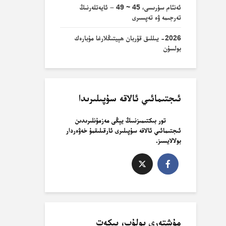
ئەنئام سۈرىسى، 45 ~ 49 – ئايەتلەرنىڭ
تەرجىمە ۋە تەپسىرى
2026- يىللىق قۇربان ھېيتىڭلارغا مۇبارەك
بولسۇن
ئىجتىمائىي ئالاقە سۇپىلىرىدا
تور بىكتىمىزنىىڭ يېڭى مەزمۇنلىرىدىن
ئىجتىمائىي ئالاقە سۇپىلىرى ئارقىلىقمۇ خەۋەردار
بولالايسىز.
مۇشتەرى بولۇپ، بىكەت