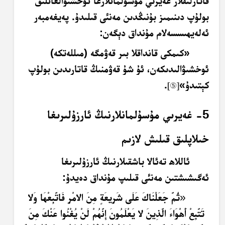
قاتارلىقلار غەيرىي مۇسۇلمانلارغا ئوخشىۋالغانلىق
بولۇپ دىنىمىز بۇنىڭدىن مەنئى قىلىدۇ. پەيغەمبەر
ئەلەيھىسسەلام مۇنداق دېگەن:
«كىمكى قانداقلا بىر قەۋمگە (مىللەتكە)
ئوخشىۋالىدىكەن، ئۇ شۇ قەۋمنىڭ قاتارىدىن بولۇپ
كېتىدۇ»
.
[
⑤
]
5- غەيرىي مۇسۇلمانلارنىڭ ئارزۇلىرىغا
خىلاپلىق قىلىش لازىم
ئاللاھ تەئالا باشقىلارنىڭ ئارزۇلىرىغا
ئەگىشىشتىن مەنئى قىلىپ مۇنداق دەيدۇ:
«
ثُمَّ جَعَلْنَاكَ عَلَى شَرِيعَةٍ مِنَ الامْرِ فَاتَّبِعْهَا وَلا
تَتَّبِعْ أَهْوَاءَ الَّذِينَ لا يَعْلَمُونَ إِنَّهُمْ لَنْ يُغْنُوا عَنْكَ مِنَ