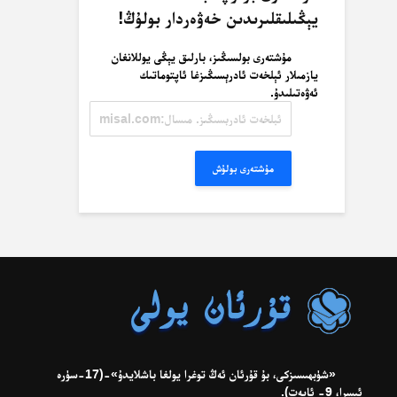
يېڭىلىقلىرىدىن خەۋەردار بولۇڭ!
مۇشتەرى بولسىڭىز، بارلىق يېڭى يوللانغان
يازمىلار ئېلخەت ئادرېسىڭىزغا ئاپتوماتىك
ئەۋەتىلىدۇ.
ئېلخەت
ئادرېسىڭىز.
مىسال:
misal@misal.com
مۇشتەرى بولۇش
«شۈبھىسىزكى، بۇ قۇرئان ئەڭ توغرا يولغا باشلايدۇ»-(17-سۈرە
ئىسرا، 9- ئايەت).