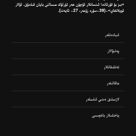
«بىز بۇ قۇرئاندا ئىنسانلار ئۈچۈن ھەر تۈرلۈك مىسالنى بايان قىلدۇق. ئۇلار
ئويلانغاي»-(39-سۈرە زۇمەر، 27- ئايەت).
ئىبادەتلەر
پەتىۋالار
تەتقىقاتلار
ماقالىلەر
لازىملىق دىنىي ئىلىملەر
ياخشىلار باغچىسى