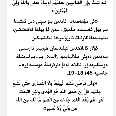
اللَّهِ شَيْئًا وَإِنَّ الظَّالِمِينَ بَعْضُهُمْ أَوْلِيَاءُ بَعْضٍ وَاللَّهُ وَلِيُّ
الْمُتَّقِينَ
»
«ئى مۇھەممەد! ئاندىن بىز سېنى دىن ئىشىدا
بىر يول ئۈستىدە قىلدۇق. سەن ئۇ يولغا ئەگەشكىن،
بىلمەيدىغانلارنىڭ ئارزۇلىرىغا ئەگشمىگىن.
ئۇلار ئاللاھدىن كېلىدىغان ھېچبىر نەرسىنى
سەندىن دەپئى قىلالمايدۇ. زالىملار بىر-بىرلىرىنىڭ
دوستلىرىدۇر. ئاللاھ تەقۋادارلارنىڭ دوستىدۇر»-
جاسىيە 45/ 18-19.
«وَلَن تَرْضَى عَنكَ الْيَهُودُ وَلاَ النَّصَارَى حَتَّى تَتَّبِعَ
مِلَّتَهُمْ قُلْ إِنَّ هُدَى اللّهِ هُوَ الْهُدَى وَلَئِنِ اتَّبَعْتَ
أَهْوَاءهُم بَعْدَ الَّذِي جَاءكَ مِنَ الْعِلْمِ مَا لَكَ مِنَ اللّهِ
مِن وَلِيٍّ وَلاَ نَصِيرٍ»