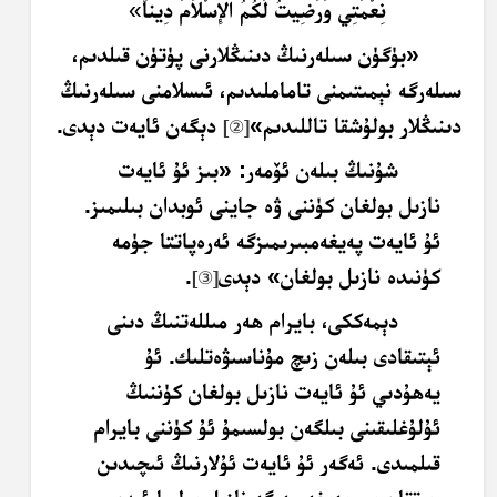
نِعْمَتِي وَرَضِيتُ لَكُمُ الإِسْلاَمَ دِيناً
»
«بۈگۈن سىلەرنىڭ دىنىڭلارنى پۈتۈن قىلدىم،
سىلەرگە نېمىتىمنى تاماملىدىم، ئىسلامنى سىلەرنىڭ
دىنىڭلار بولۇشقا تاللىدىم»
دېگەن ئايەت دېدى.
[
②
]
شۇنىڭ بىلەن ئۆمەر: «بىز ئۇ ئايەت
نازىل بولغان كۈننى ۋە جاينى ئوبدان بىلىمىز.
ئۇ ئايەت پەيغەمبىرىمىزگە ئەرەپاتتا جۈمە
كۈنىدە نازىل بولغان» دېدى
.
[
③
]
دېمەككى، بايرام ھەر مىللەتنىڭ دىنى
ئېتىقادى بىلەن زىچ مۇناسىۋەتلىك. ئۇ
يەھۇدىي ئۇ ئايەت نازىل بولغان كۈننىڭ
ئۇلۇغلىقىنى بىلگەن بولسىمۇ ئۇ كۈننى بايرام
قىلمىدى. ئەگەر ئۇ ئايەت ئۇلارنىڭ ئىچىدىن