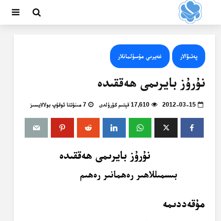
پەتىۋالار
غەيرىي مۇسۇلمانلار
نۇرۇز بايرىمى ھەققىدە
2012-03-15
17,610 قېتىم كۆرۈلدى
7 مىنۇتتا ئوقۇپ بولالايسىز
نۇرۇز بايرىمى ھەققىدە
بىسمىللاھىر رەھمانىر رەھىم
مۇقەددىمە