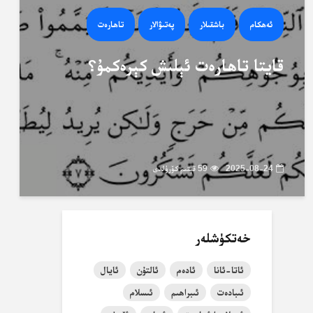
ئەھكام
باشقىلار
پەتىۋالار
تاھارەت
قايتا تاھارەت ئېلىش كېرەكمۇ؟
2025-08-24
59 قېتىم كۆرۈلدى
خەتكۈشلەر
ئاتا-ئانا
ئادەم
ئالتۇن
ئايال
ئىبادەت
ئىبراھىم
ئىسلام