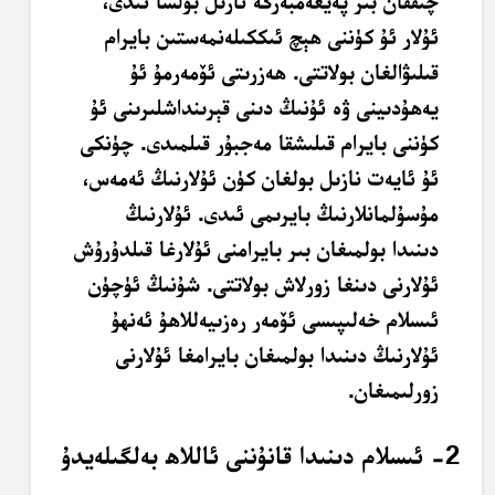
چىققان بىر پەيغەمبەرگە نازىل بولسا ئىدى،
ئۇلار ئۇ كۈننى ھېچ ئىككىلەنمەستىن بايرام
قىلىۋالغان بولاتتى. ھەزرىتى ئۆمەرمۇ ئۇ
يەھۇدىينى ۋە ئۇنىڭ دىنى قېرىنداشلىرىنى ئۇ
كۈننى بايرام قىلىشقا مەجبۇر قىلمىدى. چۈنكى
ئۇ ئايەت نازىل بولغان كۈن ئۇلارنىڭ ئەمەس،
مۇسۇلمانلارنىڭ بايرىمى ئىدى. ئۇلارنىڭ
دىنىدا بولمىغان بىر بايرامنى ئۇلارغا قىلدۇرۇش
ئۇلارنى دىنغا زورلاش بولاتتى. شۇنىڭ ئۈچۈن
ئىسلام خەلىپىسى ئۆمەر رەزىيەللاھۇ ئەنھۇ
ئۇلارنىڭ دىنىدا بولمىغان بايرامغا ئۇلارنى
زورلىمىغان.
2- ئىسلام دىنىدا قانۇننى ئاللاھ بەلگىلەيدۇ