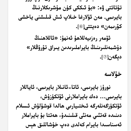
تۇتاتتى ۋە: «بۇ ئىككى كۈن مۇشرىكلارنىڭ
بايرىمى. مەن ئۇلارغا خىلاپ ئىش قىلىشنى ياخشى
كۆرىمەن» دەيتتى
.
[
⑥
]
ئۆمەر رەزىيەللاھۇ ئەنھۇ: «ئاللاھنىڭ
دۈشمەنلىرىنىڭ بايراملىرىدىن يىراق تۇرۇڭلار»
دېگەن
.
[
⑦
]
خۇلاسە
نورۇز بايرىمى، ئاتا-ئانىلار بايرىمى، ئاياللار
بايرىمى… دەك بايراملارنى ئۆتكۈزۈش،
ئۆتكۈزگەنلەرگە ئىختىيارىي ھالدا قوشۇلۇش ئىسلام
دىنىدە قەتئىي مەنئى قىلىنىدۇ، ھەتتا بۇ بايراملار
ئەسناسىدا بايرام كەلدى دەپ خۇشاللىق ھېس