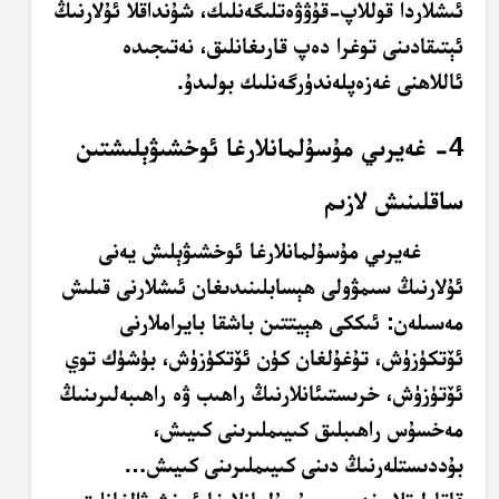
ئىشلاردا قوللاپ-قۇۋۋەتلىگەنلىك، شۇنداقلا ئۇلارنىڭ
ئېتىقادىنى توغرا دەپ قارىغانلىق، نەتىجىدە
ئاللاھنى غەزەپلەندۈرگەنلىك بولىدۇ.
4- غەيرىي مۇسۇلمانلارغا ئوخشىۋېلىشتىن
ساقلىنىش لازىم
غەيرىي مۇسۇلمانلارغا ئوخشىۋېلىش يەنى
ئۇلارنىڭ سىمۋولى ھېسابلىنىدىغان ئىشلارنى قىلىش
مەسىلەن: ئىككى ھېيتتىن باشقا بايراملارنى
ئۆتكۈزۈش، تۇغۇلغان كۈن ئۆتكۈزۈش، بۈشۈك توي
ئۆتۈزۈش، خرىستىئانلارنىڭ راھىب ۋە راھىبەلىرىنىڭ
مەخسۇس راھىبلىق كىيىملىرىنى كىيىش،
بۇددىستلەرنىڭ دىنى كىيىملىرىنى كىيىش…