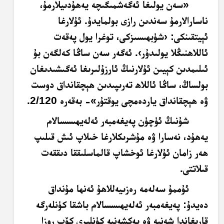
«سەن يولىغا ئەگەشمىگىچە يەھۇدىيلارمۇ،
ناسارالارمۇ سەندىن رازى بولمايدۇ. ئۇلارغا
ئېيتقىنكى: ‹شۈبھىسىزكى، توغرا يول پەقەت
ئاللاھنىڭلا يولىدۇر›. ئەگەر سەن ساڭا كەلگەن بۇ
ئىلىمدىن كېيىن ئۇلارنىڭ ئارزۇلىرىغا ئەگىشىدىغان
بولساڭ، ساڭا ئاللاھ تەرىپىدىن ھېچقانداق دوست
ۋە ھېچقانداق ياردەمچى يوقتۇر»- بەقەرە 2/120.
شۇنىڭ ئۈچۈن پەيغەمبەر ئەلەيھىسسالام
يەھۇد، نەسارا ۋە مۇشرىكلارغا خىلاپ ئىش قىلىپ
ھەر زامان ئۇلارغا ئوخشاپ قالماسلىققا دىققەت
قىلاتتى.
ئۇممۇ سەلەمە رەزىيەللاھۇ ئەنھا مۇنداق
دەيدۇ: پەيغەمبەر ئەلەيھىسسالام باشقا كۈنلەرگە
قارىغاندا شەنبە ۋە يەكشەنبە كۈنلىرى كۆپ روزا