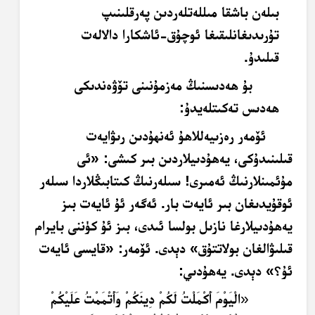
بىلەن باشقا مىللەتلەردىن پەرقلىنىپ
تۇرىدىغانلىقىغا ئوچۇق-ئاشكارا دالالەت
قىلىدۇ.
بۇ ھەدىسنىڭ مەزمۇنىنى تۆۋەندىكى
ھەدىس تەكىتلەيدۇ:
ئۆمەر رەزىيەللاھۇ ئەنھۇدىن رىۋايەت
قىلىنىدۇكى، يەھۇدىيلاردىن بىر كىشى: «ئى
مۇئمىنلارنىڭ ئەمىرى! سىلەرنىڭ كىتابىڭلاردا سىلەر
ئوقۇيدىغان بىر ئايەت بار. ئەگەر ئۇ ئايەت بىز
يەھۇدىيلارغا نازىل بولسا ئىدى، بىز ئۇ كۈننى بايرام
قىلىۋالغان بولاتتۇق» دېدى. ئۆمەر: «قايسى ئايەت
ئۇ؟» دېدى. يەھۇدىي:
«
الْيَوْمَ أَكْمَلْتُ لَكُمْ دِينَكُمْ وَأَتْمَمْتُ عَلَيْكُمْ