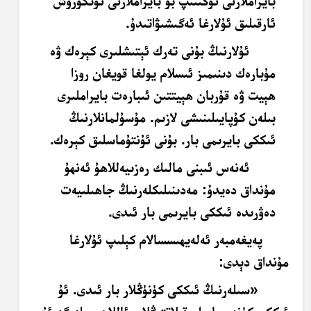
بايراملارنى ئۆگىنىپ بۇ بايراملارنى ئۆتكۈزۈش
ئارقىلىق ئۇلارغا ئەگىشىۋاتىدۇ.
ئۇلارنىڭ بۇنى تەرك ئېتىشلىرى كېرەك ۋە
مۇبارەك دىنىمىز ئىسلام يولغا قويغان روزا
ھېيت ۋە قۇربان ھېيتتىن ئىبارەت بايراملىرى
بىلەن كۇپايىلىنىشى لازىم. مۇسۇلمانلارنىڭ
ئىككى بايرىمى بار. بۇنى ئۇنتۇماسلىق كېرەك.
ئەنەس ئىبنى مالىك رەزىيەللاھۇ ئەنھۇ
مۇنداق دەيدۇ: مەدىنىلىكلەرنىڭ جاھىلىيەت
دەۋرىدە ئىككى بايرىمى بار ئىدى.
پەيغەمبەر ئەلەيھىسسالام كېلىپ ئۇلارغا
مۇنداق دېدى:
«سىلەرنىڭ ئىككى كۈنۈڭلار بار ئىدى. ئۇ