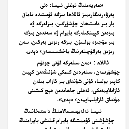
«مەريەمنىڭ ئوغلى ئىيسا: ‹ئى
پەرۋەردىگارىمىز ئاللاھ! بىزگە ئۈستىدە تاماق
بار بىر داستىخان چۈشۈرگىن، بىزلەرگە ۋە
بىزدىن كېيىنكىلەرگە بايرام ۋە سەندىن بىزگە
بىر مۆجىزە بولسۇن. بىزگە رىزىق بەرگىن، سەن
رىزىق بەرگۈچىلەرنىڭ ياخشىسىسەن› دېدى
.
ئاللاھ : ‹مەن سىلەرگە ئۇنى چوقۇم
چۈشۈرىمەن، سىلەردىن كىمكى شۇنىڭدىن كېيىن
كاپىر بولسا، ئۇنى شۇنداق بىر ئازاب بىلەن
ئازابلايمەنكى، ئەھلى جاھاندىن ھېچ كىشىنى
مۇنداق ئازابلىمايمەن› دېدى».
ئىيسا ئەلەيھىسسالامنىڭ داستىخاننىڭ
چۈشۈشىنى ئۇممىتىگە بايرام قىلىشى بايرامنىڭ