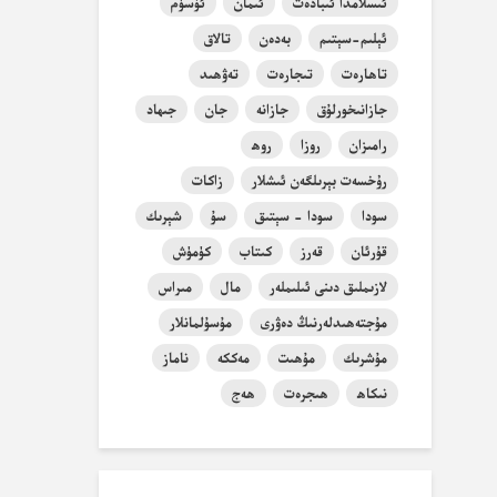
ئىسلامدا ئىبادەت
ئىمان
ئۆسۈم
ئېلىم-سېتىم
بەدەن
تالاق
تاھارەت
تىجارەت
تەۋھىد
جازانىخورلۇق
جازانە
جان
جىھاد
رامىزان
روزا
روھ
رۇخسەت بېرىلگەن ئىشلار
زاكات
سودا
سودا - سېتىق
سۇ
شېرىك
قۇرئان
قەرز
كىتاب
كۈمۈش
لازىملىق دىنى ئىلىملەر
مال
مىراس
مۇجتەھىدلەرنىڭ دەۋرى
مۇسۇلمانلار
مۇشرىك
مۇھىت
مەككە
ناماز
نىكاھ
ھىجرەت
ھەج