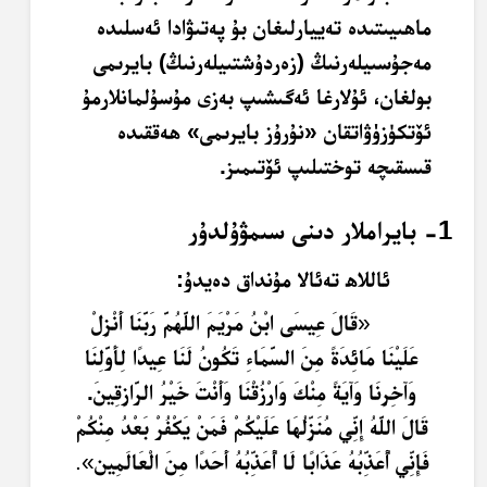
ماھىيىتىدە تەييارلىغان بۇ پەتىۋادا ئەسلىدە
مەجۇسىيلەرنىڭ (زەردۇشتىيلەرنىڭ) بايرىمى
بولغان، ئۇلارغا ئەگىشىپ بەزى مۇسۇلمانلارمۇ
ئۆتكۈزۈۋاتقان «نۇرۇز بايرىمى» ھەققىدە
قىسقىچە توختىلىپ ئۆتىمىز.
1- بايراملار دىنى سىمۋۇلدۇر
ئاللاھ تەئالا مۇنداق دەيدۇ:
«
قَالَ عِيسَى ابْنُ مَرْيَمَ اللَّهُمَّ رَبَّنَا أَنْزِلْ
عَلَيْنَا مَائِدَةً مِنَ السَّمَاءِ تَكُونُ لَنَا عِيدًا لِأَوَّلِنَا
وَآخِرِنَا وَآيَةً مِنْكَ وَارْزُقْنَا وَأَنْتَ خَيْرُ الرَّازِقِينَ
.
قَالَ اللَّهُ إِنِّي مُنَزِّلُهَا عَلَيْكُمْ فَمَنْ يَكْفُرْ بَعْدُ مِنْكُمْ
فَإِنِّي أُعَذِّبُهُ عَذَابًا لَا أُعَذِّبُهُ أَحَدًا مِنَ الْعَالَمِين
»
.