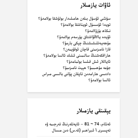
ئاۋات يازمىلار
سۈنئىي ئۇسۇل بىلەن ھامىلىدار بولۇشقا بولامدۇ؟
تويدا ئۇسسۇل ئويناشقا بولامدۇ؟
نىكاھ بۇزۇلامدۇ؟
ئۆيدە يالاڭۋاشتاق يۈرسەم بولامدۇ؟
مۇھەببەتلىشىشنىڭ چېكى بارمۇ؟
قازا نامىزىمنى قاچان ئوقۇيمەن؟
ھاراقكەشنىڭ سالىمىنى ئىلىك ئالسا بولامدۇ؟
ئاياللار ئىش قىلسا بولمامدۇ؟
جۈمە مۇھىممۇ؟ ھېيت نامىزىمۇ؟
دادىسى ھارامدىن تاپقان پۇلنى بالىسى مىراس
ئالسا بولامدۇ؟
يېقىنقى يازمىلار
ئەنئام، 74 ~ 81 – ئايەتلەرنىڭ تەرجىمە ۋە
تەپسىرى \ ئىبراھىم (ئە.س) دىن مىسال