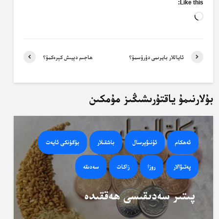
Like this:
Loading…
ئاياللار بايرىمى دۇرۇسمۇ؟
ھاجىم دېيىش كېرەكمۇ؟
بۇلارنىمۇ ياقتۇرىشىڭىز مۇمكىن
ئەھكام
ئۇنىۋېرسال
باشقىلار
بۈگۈنكى ئايەت
پەتىۋالار
روزا
زاكات
سەدىقە
پىتىر سەدىقىسى ھەققىدە