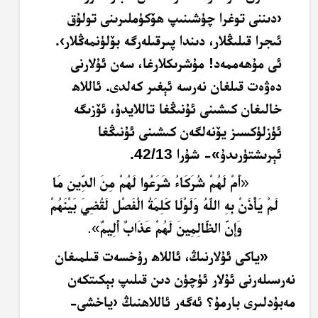
‹دىننى توغرا چۈشىنىپ ھۆكۈملىرىنى تولۇق
ئىجرا قىلىڭلار، دىندا پىرقىلەرگە بۆلۈنمەڭلار›.
ئى مۇھەممەد! مۇشرىكلارغا، سەن ئۇلارنى
دەۋەت قىلغان نەرسە ئېغىر كەلدى. ئاللاھ
خالىغان كىشىنى ئۇنىڭغا تاللايدۇ، ئۆزىگە
ئۈزلۈكسىز يۆنەلگەن كىشىنى ئۇنىڭغا
ئېرىشتۈرىدۇ»- شۇرا 42/13.
«
أَمْ لَهُمْ شُرَكَاءُ شَرَعُوا لَهُمْ مِنَ الدِّينِ مَا
لَمْ يَأْذَنْ بِهِ اللَّهُ وَلَوْلَا كَلِمَةُ الْفَصْلِ لَقُضِيَ بَيْنَهُمْ
وَإِنَّ الظَّالِمِينَ لَهُمْ عَذَابٌ أَلِيمٌ
».
«ياكى ئۇلارنىڭ، ئاللاھ رۇخسەت قىلمىغان
نەرسىلەرنى ئۇلار ئۈچۈن دىن قىلىپ بېكىتكەن
مەبۇدلىرى بارمۇ؟ ئەگەر ئاللاھنىڭ ‹ياخشى-