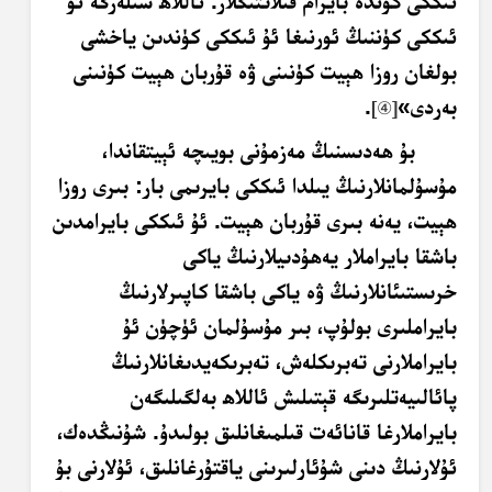
ئىككى كۈندە بايرام قىلاتتىڭلار. ئاللاھ سىلەرگە ئۇ
ئىككى كۈننىڭ ئورنىغا ئۇ ئىككى كۈندىن ياخشى
بولغان روزا ھېيت كۈنىنى ۋە قۇربان ھېيت كۈنىنى
بەردى»
.
[
④
]
بۇ ھەدىسنىڭ مەزمۇنى بويىچە ئېيتقاندا،
مۇسۇلمانلارنىڭ يىلدا ئىككى بايرىمى بار: بىرى روزا
ھېيت، يەنە بىرى قۇربان ھېيت. ئۇ ئىككى بايرامدىن
باشقا بايراملار يەھۇدىيلارنىڭ ياكى
خرىستىئانلارنىڭ ۋە ياكى باشقا كاپىرلارنىڭ
بايراملىرى بولۇپ، بىر مۇسۇلمان ئۈچۈن ئۇ
بايراملارنى تەبرىكلەش، تەبرىكەيدىغانلارنىڭ
پائالىيەتلىرىگە قېتىلىش ئاللاھ بەلگىلىگەن
بايراملارغا قانائەت قىلمىغانلىق بولىدۇ. شۇنىڭدەك،
ئۇلارنىڭ دىنى شۇئارلىرىنى ياقتۇرغانلىق، ئۇلارنى بۇ