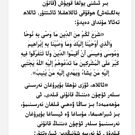
بىر ئىشنى يولغا قويۇش (قانۇن
بەلگىلەش) ھوقۇقى ئاللاھقىلا ئائىتتۇر. ئاللاھ
تەئالا مۇنداق دەيدۇ:
«
شَرَعَ لَكُمْ مِنَ الدِّينِ مَا وَصَّى بِهِ نُوحًا
وَالَّذِي أَوْحَيْنَا إِلَيْكَ وَمَا وَصَّيْنَا بِهِ إِبْرَاهِيمَ
وَمُوسَى وَعِيسَى أَنْ أَقِيمُوا الدِّينَ وَلَا تَتَفَرَّقُوا فِيهِ
كَبُرَ عَلَى الْمُشْرِكِينَ مَا تَدْعُوهُمْ إِلَيْهِ اللَّهُ يَجْتَبِي
إِلَيْهِ مَنْ يَشَاءُ وَيَهْدِي إِلَيْهِ مَنْ يُنِيبُ
».
«ئاللاھ، ئۆزى نۇھقا بۇيرۇغان نەرسىنى
سىلەر ئۈچۈن دىننىڭ قانۇنى قىلدى. ئى
مۇھەممەد! بىز ساڭا ۋەھىي قىلغان نەرسىنىمۇ،
بىز ئىبراھىمغا، مۇساغا ۋە ئيىساغا بۇيرۇغان
نەرسىنىمۇ سىلەر ئۈچۈن دىننىڭ قانۇنى
قىلدۇق. ئۇ نەرسە شۇنىڭدىن ئىبارەتتۇر: