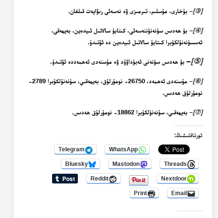
]
③
[
– بۇخارى، مۇسلىم، تىرمىزى ۋە نەسەئى رىۋايەت قىلغان.
]
④
[
– بۇ ھەدىس سۈنەنۇننەسەئى، كىتابۇ سالاتىل ئىيدەين، بەيھەقى،
ئەسسۈنەنۇلكۇبرا كىتابۇ سالاتىل ئىيدەين دە ئۆتىدۇ.
–
[
⑤
]
بۇ ھەدىس سۈنەنى ئەبۇداۋۇد ۋە مۇسنەدى ئەھمەددە ئۆتىدۇ.
]
⑥
[
– مۇسنەدى ئەھمەد، 26750- نومۇرلۇق، بەيھەقىي، سۇنەنۇلكۇبرا 2789-
نومۇرلۇق ھەدىس.
]
⑦
[
– بەيھەقىي، سۇنەنۇلكۇبرا 18862- نومۇرلۇق ھەدىس.
ئورتاقلىشىڭ:
Telegram
WhatsApp
Bluesky
Mastodon
Threads
Reddit
Nextdoor
Print
Email