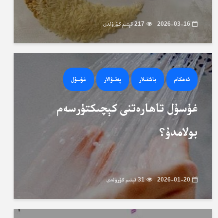
2026-03-16
217 قېتىم كۆرۈلدى
ئەھكام
باشقىلار
پەتىۋالار
غۇسۇل
غۇسۇل تاھارەتنى كېچىكتۈرسەم
بولامدۇ؟
2026-01-20
31 قېتىم كۆرۈلدى