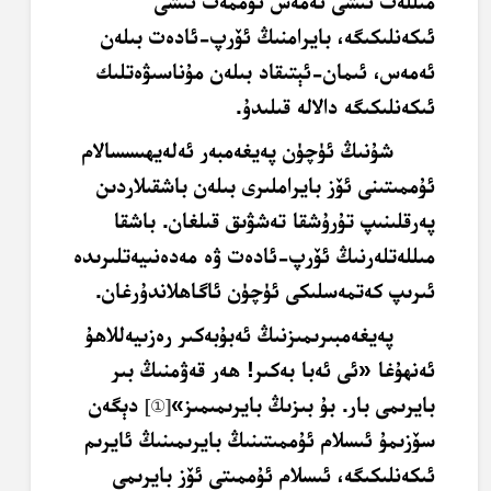
مىللەت ئىشى ئەمەس ئۇممەت ئىشى
ئىكەنلىكىگە، بايرامنىڭ ئۆرپ-ئادەت بىلەن
ئەمەس، ئىمان-ئېتىقاد بىلەن مۇناسىۋەتلىك
ئىكەنلىكىگە دالالە قىلىدۇ.
شۇنىڭ ئۈچۈن پەيغەمبەر ئەلەيھىسسالام
ئۇممىتىنى ئۆز بايراملىرى بىلەن باشقىلاردىن
پەرقلىنىپ تۇرۇشقا تەشۋىق قىلغان. باشقا
مىللەتلەرنىڭ ئۆرپ-ئادەت ۋە مەدەنىيەتلىرىدە
ئىرىپ كەتمەسلىكى ئۈچۈن ئاگاھلاندۇرغان.
پەيغەمبىرىمىزنىڭ ئەبۇبەكىر رەزىيەللاھۇ
ئەنھۇغا «
ئى ئەبا بەكىر! ھەر قەۋمنىڭ بىر
بايرىمى بار. بۇ بىزىڭ بايرىمىمىز
»
دېگەن
[
①
]
سۆزىمۇ ئىسلام ئۇممىتىنىڭ بايرىمىنىڭ ئايرىم
ئىكەنلىكىگە، ئىسلام ئۇممىتى ئۆز بايرىمى