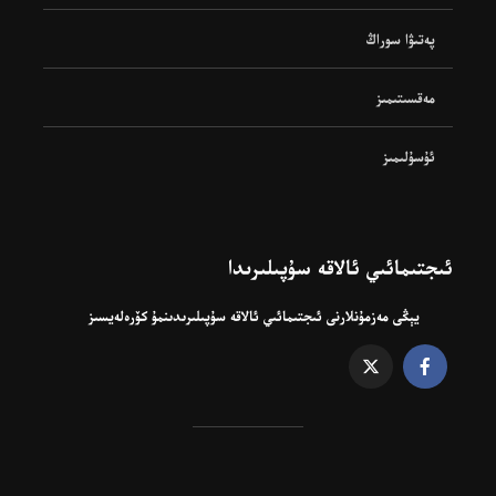
پەتىۋا سوراڭ
مەقسىتىمىز
ئۇسۇلىمىز
ئىجتىمائىي ئالاقە سۇپىلىرىدا
يېڭى مەزمۇنلارنى ئىجتىمائىي ئالاقە سۇپىلىرىدىنمۇ كۆرەلەيسىز