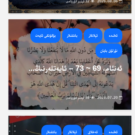
2026-08-06
32 قېتىم كۆرۈلدى
ئەقىدە
ئېلانلار
باشقىلار
بۈگۈنكى ئايەت
نۇرلۇق بايان
ئەنئام، 69 ~ 73 – ئايەتلەرنىڭ...
2026-07-20
98 قېتىم كۆرۈلدى
ئەقىدە
ئەخلاق
ئېلانلار
باشقىلار