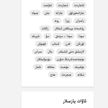
تاھارەت
تىجارەت
تەۋھىد
جازانىخورلۇق
جازانە
جان
جىھاد
رامىزان
روزا
روھ
رۇخسەت بېرىلگەن ئىشلار
زاكات
سودا
سودا - سېتىق
سۇ
شېرىك
قۇرئان
قەرز
كىتاب
كۈمۈش
لازىملىق دىنى ئىلىملەر
مال
مىراس
مۇجتەھىدلەرنىڭ دەۋرى
مۇسۇلمانلار
مۇشرىك
مۇھىت
مەككە
ناماز
نىكاھ
ھىجرەت
ھەج
ئاۋات يازمىلار