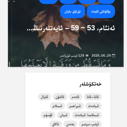
بۈگۈنكى ئايەت
نۇرلۇق بايان
ئەنئام، 53 ~ 59 – ئايەتلەرنىڭ...
2026-06-29
129 قېتىم كۆرۈلدى
خەتكۈشلەر
ئاتا-ئانا
ئادەم
ئالتۇن
ئايال
ئىبادەت
ئىبراھىم
ئىسلام
ئىسلامدا ئىبادەت
ئىمان
ئۆسۈم
ئېلىم-سېتىم
بەدەن
تالاق