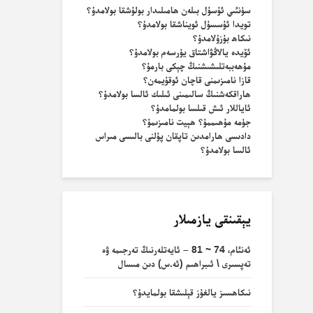
سۈنئىي ئۇسۇل بىلەن ھامىلىدار بولۇشقا بولامدۇ؟
تويدا ئۇسسۇل ئويناشقا بولامدۇ؟
نىكاھ بۇزۇلامدۇ؟
ئۆيدە يالاڭۋاشتاق يۈرسەم بولامدۇ؟
مۇھەببەتلىشىشنىڭ چېكى بارمۇ؟
قازا نامىزىمنى قاچان ئوقۇيمەن؟
ھاراقكەشنىڭ سالىمىنى ئىلىك ئالسا بولامدۇ؟
ئاياللار ئىش قىلسا بولمامدۇ؟
جۈمە مۇھىممۇ؟ ھېيت نامىزىمۇ؟
دادىسى ھارامدىن تاپقان پۇلنى بالىسى مىراس
ئالسا بولامدۇ؟
يېقىنقى يازمىلار
ئەنئام، 74 ~ 81 – ئايەتلەرنىڭ تەرجىمە ۋە
تەپسىرى \ ئىبراھىم (ئە.س) دىن مىسال
نىكاھسىز يالغۇز قېلىشقا بولمايدۇ؟