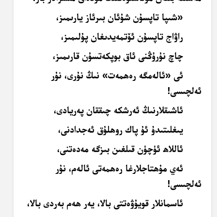
«شىپا تاپسۇن شۇئان بىرئاز يارىمىز،
راۋاج تاپسۇن ئۆتمەيدىغان پۇلىمىز،
چاچ نۇرۇڭنى ئاق بوپكەتسۇن قارىمىز،
ئى «ئالەمگە رەھمەت» نىڭ نۇرى، نۇر
ئەلچىسى!
ئاشىقلارنىڭ ئەرشكە چىققان پەريادى،
يىغلىتىدۇ ئۇ پاك روھلۇق ئەجدادنى،
ئاللاھ ئۈچۈن قىلغىن بىزگە مەدەتنى،
ئەي مۇھتاجلارغا رەھمەتى ئالەم، نۇر
ئەلچىسى!
ئاسمانلار قويۇۋەتتى بالا، يەر ھەم بەردى بالا،