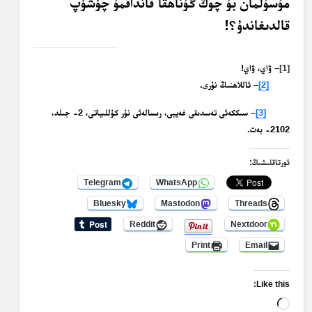
مۇسۇلمان بۇ چوڭ گۇناھقا قانداقمۇ چۈشۈپ
قالدىغاندۇ؟!
[1]
– ۋاي، ۋاي!
[2]
– ئاللاھنىڭ نۇرى.
[3]
– سىككەئى تەسدىقى غەيبى، رىسالەئى نۇر كۇللىياتى، 2- جىلد،
2102- بەت.
ئورتاقلىشىڭ:
Telegram
WhatsApp
Bluesky
Mastodon
Threads
Reddit
Nextdoor
Print
Email
Like this:
Loading…