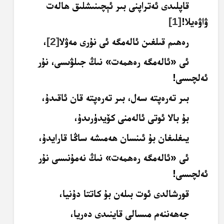
قاپلىدى ئەتراپنى بىر ئېچىنىشلىق ھالەت
ۋاۋەيلا!
[1]
رەھىم قىلغىن ئالەمگە ئى نۇرى مەۋلا
[2]
،
ئى «ئالەمگە رەھمەت» نىڭ جىلۋىسى، نۇر
ئەلچىسى!
بىر تەرەپتە سەل، بىر تەرەپتە قان ئاقىدۇ،
بۇ بالا ئوتى ئالەمنى كۆيدۈرىدۇ،
يىغلىغان بۇ ئىنسان ھەمىشە ساڭا قارايدۇ،
ئى «ئالەمگە رەھمەت» نىڭ نەمۇنىسى نۇر
ئەلچىسى!
قورشالدى ئوت بىلەن بۇ كاتتا دۇنيا،
جەھەننەم مىسالى قاينىدى دەريا،