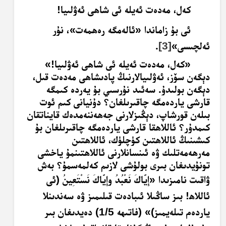
كەل، مەدەت ئەيلە ئى شاھى ئەۋلىيا!
ئى بۇ زاماندا «ئالەمگە رەھمەت»، نۇر
ئەلچىسى»
[3]
.
«كەل، مەدەت ئەيلە ئى شاھى ئەۋلىيا!»
دېگەن سۆز، ئەۋلىيالارنىڭ پادىشاھى مەدەت قىل،
دېگەن بولىدۇ. سەئىد نۇرسىي بۇ يەردە كىمگە
قارشى ياردەمگە چاقىرىلغان؟ دۇنيانى كىم ئوت
بىلەن قورشاپ، دېڭىزلارنى جەھەننەمدەك قايناتقان
كىمدۇر؟ ئاللاھقا قارشى ياردەمگە چاقىرىلغان بۇ
كىشىنىڭ ئاللاھتىن كۈچلۈك، ئاللاھتىن
مەرھەمەتلىك ۋە ئىنسانلارنى ئاللاھتىنمۇ ياخشى
تونۇيدىغان بىرى بولۇشى لازىم كەلمەسمۇ؟ بەش
ۋاقىت نامىزىدا
«
إِ
ي
اك
ن
َعْ
ب
د
و
إِ
ي
اك
ن
س
ت
َعِ
ين
ُ (
ئى
ئاللاھ! بىز ساڭىلا ئىبادەت قىلىمىز ۋە سەندىنلا
ياردەم تىلەيمىز)» (فاتىھە 1/5) دەيدىغان بىر