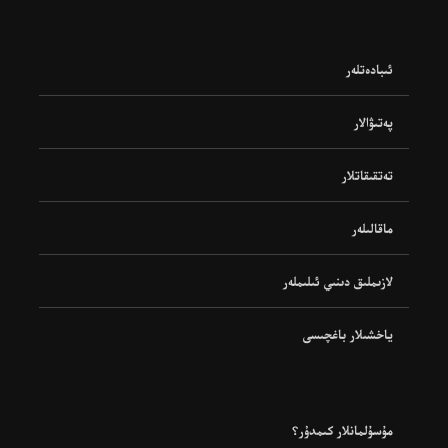
ئىبادەتلەر
پەتىۋالار
تەتقىقاتلار
ماقالىلەر
لازىملىق دىنىي ئىلىملەر
ياخشىلار باغچىسى
مۇسۇلمانلار كىمدۇر؟