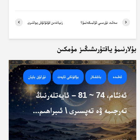
سەئىد نۇرسىي ئۆلمىگەنمۇ؟
زىياندىن قۇتۇلۇش يوللىرى
بۇلارنىمۇ ياقتۇرىشىڭىز مۇمكىن
ئەقىدە
باشقىلار
بۈگۈنكى ئايەت
نۇرلۇق بايان
ئەنئام، 74 ~ 81 – ئايەتلەرنىڭ
تەرجىمە ۋە تەپسىرى \ ئىبراھىم...