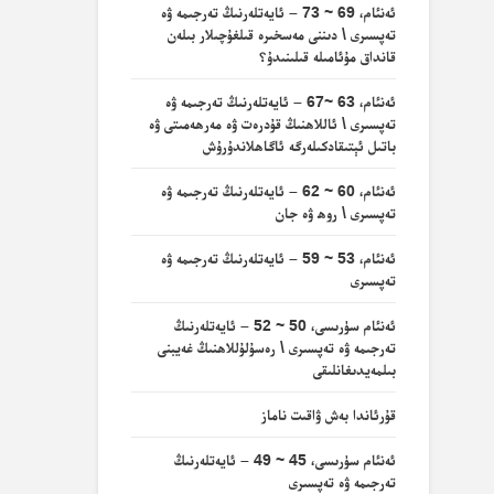
ئەنئام، 69 ~ 73 – ئايەتلەرنىڭ تەرجىمە ۋە
تەپسىرى \ دىننى مەسخىرە قىلغۇچىلار بىلەن
قانداق مۇئامىلە قىلىنىدۇ؟
ئەنئام، 63 ~67 – ئايەتلەرنىڭ تەرجىمە ۋە
تەپسىرى \ ئاللاھنىڭ قۇدرەت ۋە مەرھەمىتى ۋە
باتىل ئېتىقادكىلەرگە ئاگاھلاندۇرۇش
ئەنئام، 60 ~ 62 – ئايەتلەرنىڭ تەرجىمە ۋە
تەپسىرى \ روھ ۋە جان
ئەنئام، 53 ~ 59 – ئايەتلەرنىڭ تەرجىمە ۋە
تەپسىرى
ئەنئام سۈرىسى، 50 ~ 52 – ئايەتلەرنىڭ
تەرجىمە ۋە تەپسىرى \ رەسۇلۇللاھنىڭ غەيبنى
بىلمەيدىغانلىقى
قۇرئاندا بەش ۋاقىت ناماز
ئەنئام سۈرىسى، 45 ~ 49 – ئايەتلەرنىڭ
تەرجىمە ۋە تەپسىرى