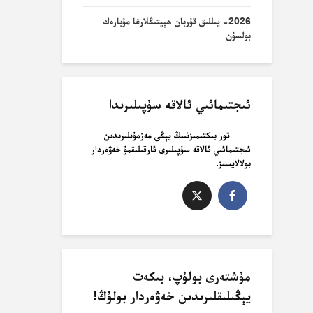
2026- يىللىق قۇربان ھېيتىڭلارغا مۇبارەك
بولسۇن
ئىجتىمائىي ئالاقە سۇپىلىرىدا
تور بىكتىمىزنىىڭ يېڭى مەزمۇنلىرىدىن
ئىجتىمائىي ئالاقە سۇپىلىرى ئارقىلىقمۇ خەۋەردار
بولالايسىز.
مۇشتەرى بولۇپ، بىكەت
يېڭىلىقلىرىدىن خەۋەردار بولۇڭ!