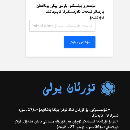
مۇشتەرى بولسىڭىز، بارلىق يېڭى يوللانغان
يازمىلار ئېلخەت ئادرېسىڭىزغا ئاپتوماتىك
ئەۋەتىلىدۇ.
ئېلخەت
ئادرېسىڭىز.
مىسال:
misal@misal.com
مۇشتەرى بولۇش
«شۈبھىسىزكى، بۇ قۇرئان ئەڭ توغرا يولغا باشلايدۇ»-(17-سۈرە
ئىسرا، 9- ئايەت).
«بىز بۇ قۇرئاندا ئىنسانلار ئۈچۈن ھەر تۈرلۈك مىسالنى بايان قىلدۇق. ئۇلار
ئويلانغاي»-(39-سۈرە زۇمەر، 27- ئايەت).