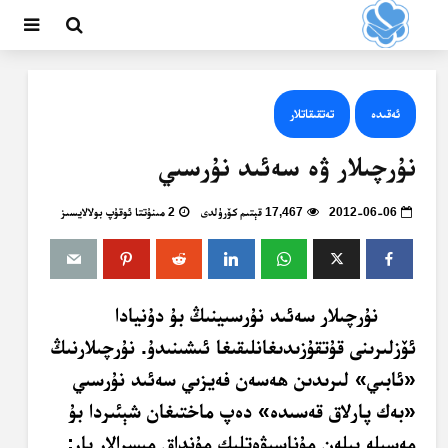
ئەقىدە
تەتقىقاتلار
نۇرچىلار ۋە سەئىد نۇرسىي
2012-06-06
17,467 قېتىم كۆرۈلدى
2 مىنۇتتا ئوقۇپ بولالايسىز
نۇرچىلار سەئىد نۇرسىينىڭ بۇ دۇنيادا
ئۆزلىرىنى قۇتقۇزىدىغانلىقىغا ئىشىنىدۇ. نۇرچىلارنىڭ
«ئابىي» لىرىدىن ھەسەن فەيزىي سەئىد نۇرسىي
«بەك پارلاق قەسىدە» دەپ ماختىغان شېئىردا بۇ
مەسىلە بىلەن مۇناسىۋەتلىك مۇنداق مىسرالار بار: