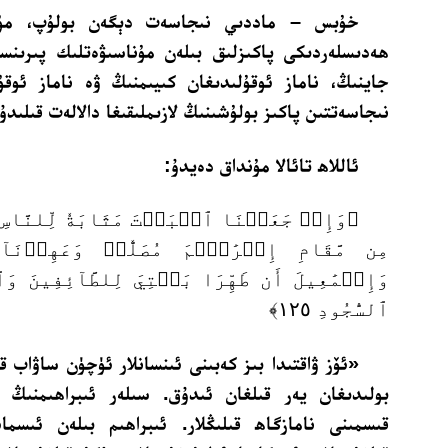
خۇبس – ماددىي نىجاسەت دېگەن بولۇپ، مۇن
ھەدىسلەردىكى پاكىزلىق بىلەن مۇناسىۋەتلىك پىرىنسىپ
جاينىڭ، ناماز ئوقۇلىدىغان كىيىمنىڭ ۋە ناماز ئوقۇ
نىجاسەتتىن پاكىز بولۇشىنىڭ لازىملىقىغا دالالەت قىلىدۇ.
ئاللاھ تائالا مۇنداق دەيدۇ:
﴿وَإِذۡ جَعَلۡنَا ٱلۡبَيۡتَ مَثَابَةٗ لِّلنَّاسِ 
مِن مَّقَامِ إِبۡرَٰهِ‍ۧمَ مُصَلّٗىۖ وَعَهِدۡنَآ 
وَإِسۡمَٰعِيلَ أَن طَهِّرَا بَيۡتِيَ لِلطَّآئِفِينَ وَٱل
ٱلسُّجُودِ ١٢٥﴾
«ئۆز ۋاقتىدا بىز كەبىنى ئىنسانلار ئۈچۈن ساۋاب قاز
بولىدىغان يەر قىلغان ئىدۇق. سىلەر ئىبراھىمنىڭ ت
قىسمىنى نامازگاھ قىلىڭلار. ئىبراھىم بىلەن ئىسمائ