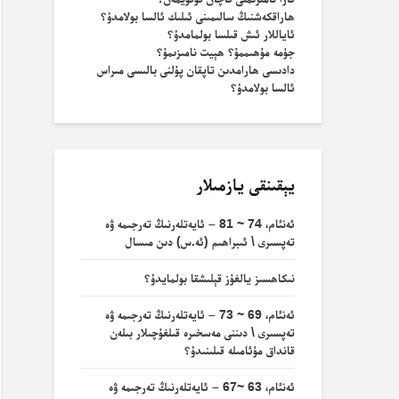
ھاراقكەشنىڭ سالىمىنى ئىلىك ئالسا بولامدۇ؟
ئاياللار ئىش قىلسا بولمامدۇ؟
جۈمە مۇھىممۇ؟ ھېيت نامىزىمۇ؟
دادىسى ھارامدىن تاپقان پۇلنى بالىسى مىراس
ئالسا بولامدۇ؟
يېقىنقى يازمىلار
ئەنئام، 74 ~ 81 – ئايەتلەرنىڭ تەرجىمە ۋە
تەپسىرى \ ئىبراھىم (ئە.س) دىن مىسال
نىكاھسىز يالغۇز قېلىشقا بولمايدۇ؟
ئەنئام، 69 ~ 73 – ئايەتلەرنىڭ تەرجىمە ۋە
تەپسىرى \ دىننى مەسخىرە قىلغۇچىلار بىلەن
قانداق مۇئامىلە قىلىنىدۇ؟
ئەنئام، 63 ~67 – ئايەتلەرنىڭ تەرجىمە ۋە