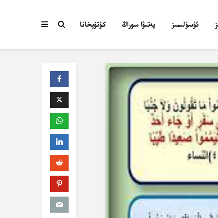
ئۇسۇلىمىز
پەتىۋا سوراڭ
كۇتۇپخانا