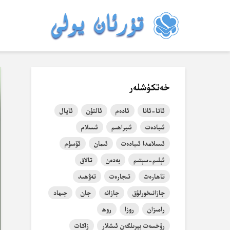
خەتكۈشلەر
ئاتا-ئانا
ئادەم
ئالتۇن
ئايال
ئىبادەت
ئىبراھىم
ئىسلام
ئىسلامدا ئىبادەت
ئىمان
ئۆسۈم
ئېلىم-سېتىم
بەدەن
تالاق
تاھارەت
تىجارەت
تەۋھىد
جازانىخورلۇق
جازانە
جان
جىھاد
رامىزان
روزا
روھ
رۇخسەت بېرىلگەن ئىشلار
زاكات