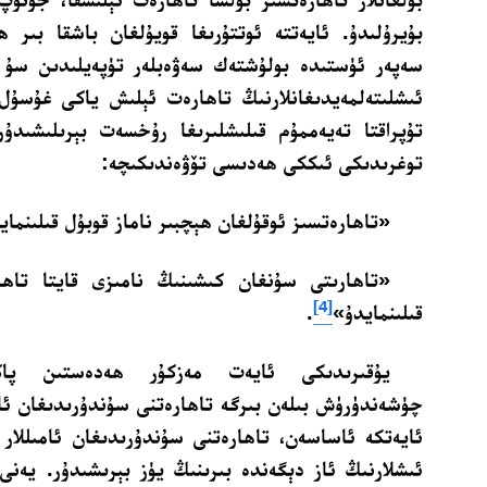
بۇيرۇلىدۇ. ئايەتتە ئوتتۇرىغا قويۇلغان باشقا بىر 
سەپەر ئۈستىدە بولۇشتەك سەۋەبلەر تۈپەيلىدىن سۇ 
ئىشلىتەلمەيدىغانلارنىڭ تاھارەت ئېلىش ياكى غۇسۇل 
تۇپراقتا تەيەممۇم قىلىشلىرىغا رۇخسەت بېرىلىشىدۇر
توغرىدىكى ئىككى ھەدىسى تۆۋەندىكىچە:
«تاھارەتسىز ئوقۇلغان ھېچبىر ناماز قوبۇل قىلىنماي
«تاھارىتى سۇنغان كىشىنىڭ نامىزى قايتا تاھا
[4]
قىلىنمايدۇ»
.
يۇقىرىدىكى ئايەت مەزكۇر ھەدەستىن پاكلى
چۈشەندۈرۈش بىلەن بىرگە تاھارەتنى سۇندۇرىدىغان ئامىل
ئايەتكە ئاساسەن، تاھارەتنى سۇندۇرىدىغان ئامىللار 
ئىشلارنىڭ ئاز دېگەندە بىرىنىڭ يۈز بېرىشىدۇر. يەنى