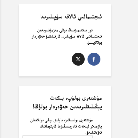
ئىجتىمائىي ئالاقە سۇپىلىرىدا
تور بىكتىمىزنىىڭ يېڭى مەزمۇنلىرىدىن
ئىجتىمائىي ئالاقە سۇپىلىرى ئارقىلىقمۇ خەۋەردار
بولالايسىز.
مۇشتەرى بولۇپ، بىكەت
يېڭىلىقلىرىدىن خەۋەردار بولۇڭ!
مۇشتەرى بولسىڭىز، بارلىق يېڭى يوللانغان
يازمىلار ئېلخەت ئادرېسىڭىزغا ئاپتوماتىك
ئەۋەتىلىدۇ.