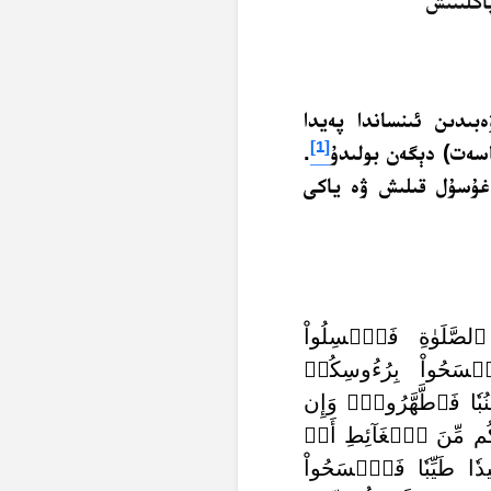
ىدىن ئىنساندا پەيدا
[1]
اسەت) دېگەن بولىدۇ
.
 غۇسۇل قىلىش ۋە ياكى
ى ٱلصَّلَوٰةِ فَٱغۡسِلُواْ
سَحُواْ بِرُءُوسِكُمۡ
ٗا فَٱطَّهَّرُواْۚ وَإِن
كُم مِّنَ ٱلۡغَآئِطِ أَوۡ
عِيدٗا طَيِّبٗا فَٱمۡسَحُواْ