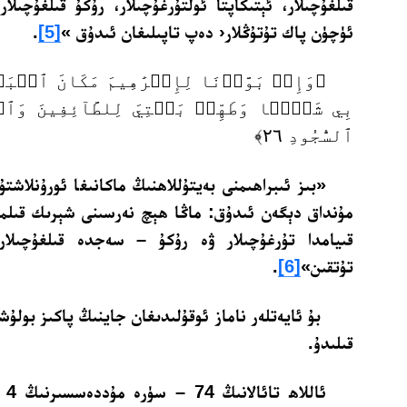
قىلغۇچىلار، ئېتىكاپتا ئولتۇرغۇچىلار، رۇكۇ قىلغۇچىلا
ئۈچۈن پاك تۇتۇڭلار‹ دەپ تاپىلىغان ئىدۇق »
[5]
. ‏
﴿وَإِذۡ بَوَّأۡنَا لِإِبۡرَٰهِيمَ مَكَانَ ٱلۡبَ
بِي شَيۡ‍ٔٗا وَطَهِّرۡ بَيۡتِيَ لِلطَّآئِفِينَ وَٱلۡق
ٱلسُّجُودِ ٢٦﴾
«بىز ئىبراھىمنى بەيتۇللاھنىڭ ماكانىغا ئورۇنلاشتۇ
مۇنداق دېگەن ئىدۇق: ماڭا ھېچ نەرسىنى شېرىك قىلمىغ
قىيامدا تۇرغۇچىلار ۋە رۇكۇ – سەجدە قىلغۇچىلا
تۇتقىن»
[6]
.
بۇ ئايەتلەر ناماز ئوقۇلىدىغان جاينىڭ پاكىز بولۇشى
قىلىدۇ.
ئاللاھ تائالانىڭ 74 – سۈرە مۇددەسسىرنىڭ 4 – ئايىتىدىكى