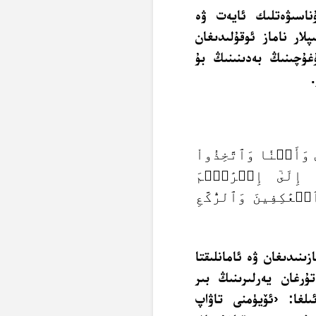
اسىۋەتلىك ئايەت ۋە
لار ناماز ئوقۇلىدىغان
غۇچىنىڭ بەدىنىنىڭ بۇ
وَأَمۡنٗا وَٱتَّخِذُواْ
إِلَىٰٓ إِبۡرَٰهِ‍ۧمَ
ۡعَٰكِفِينَ وَٱلرُّكَّعِ
ىنىدىغان ۋە ئامانلىقتا
ۇرغان يەرلىرىنىڭ بىر
ىلغا: ‹ئۆيۈمنى تاۋاپ