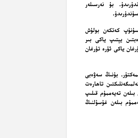
ۇرىدۇ. بۇ نەرسىلەر
سۇندۇرىدۇ.
سۇنۇپ كەتكەن بولۇش
ەبتىن يېتىپ ياكى بىر
رغان ياكى ئۆرە تۇرغان
مەكتۇر. بۇنىڭ سەۋەبى
ەلمىگەنلىكتىن تاھارەت
 بىلەن تەيەممۇم قىلىپ
يەممۇم بىلەن غۇسۇلنىڭ