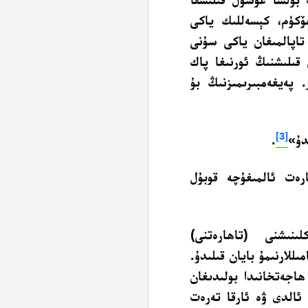
ھۆكۈم، كېسەللىك ياكى
تاپالمىغان ياكى سۇنى
قىلىشنىڭ ئورنىغا پاك
. پەيغەمبىرىمىزنىڭ بۇ
[3]
دۇ»
.
رەت ئالمىغۇچە قوبۇل
نىشنى (تاھارەتنى)
لارنىمۇ بايان قىلىدۇ.
ھاجەتخانىدا بولىدىغان
 ئالدى ۋە ئارقا تەرەت