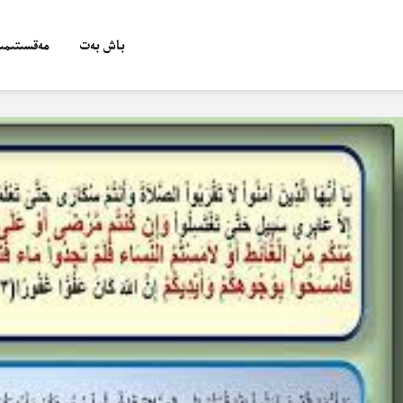
باش بەت
مەقسىتىمىز