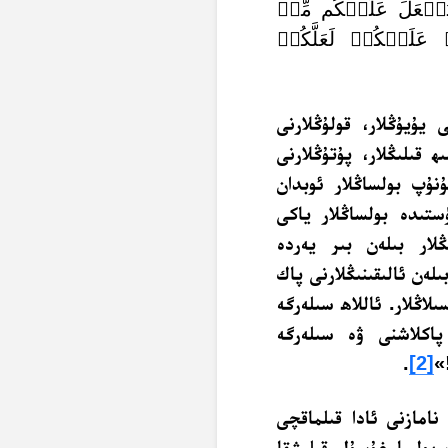
ِيَجۡعَلَ عَلَيۡكُم مِّنۡ
هُۥ عَلَيۡكُمۡ لَعَلَّكُمۡ
ى يۇيۇڭلار، قولۇڭلارنى
 قىلىڭلار، پۇتۇڭلارنى
نۇپ بولساڭلار ئوبدان
ستىدە بولساڭلار ياكى
لار بىلەن بىر يەردە
ىلەن ئالىقىنىڭلارنى پاك
ىلاڭلار. ئاللاھ سىلەرگە
 پاكلاشنى ۋە سىلەرگە
.
[2]
نامازنى ئادا قىلماقچى
پ بولسا غۇسۇل قىلىشقا