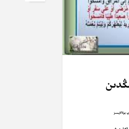
ىڭدىن