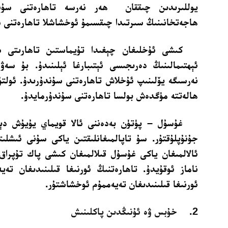
يوللىرىدىن چىققان ھەر نەرسە تاھارەتنى سۇند
ھاجەتخانىنىڭ سىرتىدا چىقسىمۇ ئوخشاشلا تاھارەتنى 
كىشى ئۇخلىغان چېغىدا تۇيماستىن تاھارىتى 
ئېھتىمالىنىڭ دەرىجىسى ئېتىبارغا ئېلىنىدۇ. بۇ سەۋ
نەرسىگە يۆلىنىپ ئۇخلاش تاھارەتنى سۇندۇرىدۇ. ئولتۇ
ھالەتتە مۈگدەش بولسا تاھارەتنى سۇندۇرمايدۇ.
غۇسۇل – پۈتۈن بەدەننى ئالا قويماي يۇيۇش دې
جۇنۇپلۇقتۇر. سۇ تاپالمىغانلىقتىن ياكى سۇنى ئىشلىت
ئالالمىغان ياكى غۇسۇل قىلالمىغان كىشى پاك تۇپراق
ناماز ئوقۇيدۇ. تاھارەتنىڭ ئورنىغا قىلىنىدىغان تە
ئورنىغا قىلىنىدىغان تەيەممۇم ئوخشاشتۇر.
2. خۇبس ۋە ئۇنىڭدىن پاكلىنىش