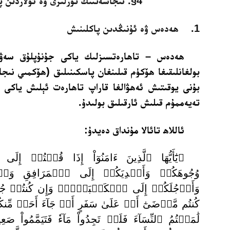
4§. نىجاسەتنىڭ تۈرلىرى ۋە ئۇلاردىن پاكلىنىش
1. ھەدەس ۋە ئۇنىڭدىن پاكلىنىش
ھەدەس – تاھارەتسىزلىك ياكى جۇنۇپلۇق سەۋەب
بولغانلىقىغا ھۆكۈم قىلىنغان پاسكىنىلىق (ھۆكمىي نىج
بۇنى يوقىتىش ئەھۋالغا قاراپ تاھارەت ئېلىش ياكى
تەيەممۇم قىلىش ئارقىلىق بولىدۇ.
ئاللاھ تائالا مۇنداق دەيدۇ:
﴿يَٰٓأَيُّهَا ٱلَّذِينَ ءَامَنُوٓاْ إِذَا قُمۡتُمۡ إِلَ
وُجُوهَكُمۡ وَأَيۡدِيَكُمۡ إِلَى ٱلۡمَرَافِقِ وَٱمۡ
وَأَرۡجُلَكُمۡ إِلَى ٱلۡكَعۡبَيۡنِۚ وَإِن كُنتُمۡ جُنُب
كُنتُم مَّرۡضَىٰٓ أَوۡ عَلَىٰ سَفَرٍ أَوۡ جَآءَ أَحَدٞ مِّن
لَٰمَسۡتُمُ ٱلنِّسَآءَ فَلَمۡ تَجِدُواْ مَآءٗ فَتَيَمَّمُواْ صَ