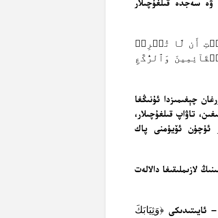
ر ۋە سەجدە قىلغۇچىلار
يۡتِ أَن لَّا تُشۡرِكۡ
َآئِمِينَ وَٱلرُّكَّعِ
رغان چېغىمىزدا ئۇنىڭغا
ىن، تاۋاپ قىلغۇچىلار،
ر ئۈچۈن ئۆيۈمنى پاك
نىڭ لازىملىقىغا دالالەت
﴿وَثِيَابَكَ