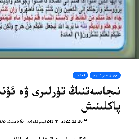
لازىملىق دىنىي ئىلىملەر
تاھارەت
نىجاسەتنىڭ تۈرلىرى ۋە ئۇن
پاكلىنىش
2022-12-26
241 قېتىم كۆرۈلدى
6 مىنۇتتا ئوقۇپ بولالايسىز