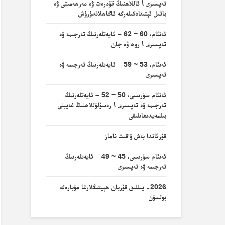
تەپسىرى \ ئاللاھنىڭ قۇدرەت ۋە مەرھەمىتى ۋە
باتىل ئېتىقادكىلەرگە ئاگاھلاندۇرۇش
ئەنئام، 60 ~ 62 – ئايەتلەرنىڭ تەرجىمە ۋە
تەپسىرى \ روھ ۋە جان
ئەنئام، 53 ~ 59 – ئايەتلەرنىڭ تەرجىمە ۋە
تەپسىرى
ئەنئام سۈرىسى، 50 ~ 52 – ئايەتلەرنىڭ
تەرجىمە ۋە تەپسىرى \ رەسۇلۇللاھنىڭ غەيبنى
بىلمەيدىغانلىقى
قۇرئاندا بەش ۋاقىت ناماز
ئەنئام سۈرىسى، 45 ~ 49 – ئايەتلەرنىڭ
تەرجىمە ۋە تەپسىرى
2026- يىللىق قۇربان ھېيتىڭلارغا مۇبارەك
بولسۇن