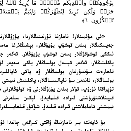
بِوُجُوهِكُمۡ وَأَيۡدِيكُم مِّنۡهُۚ مَا يُرِيدُ ٱللَّهُ ل
حَرَجٖ وَلَٰكِن يُرِيدُ لِيُطَهِّرَكُمۡ وَلِيُتِمَّ نِعۡمَتَ
تَشۡكُرُونَ ٦﴾
«ئى مۇئمىنلار! نامازغا تۇرغىنىڭلاردا، يۈزۈڭلارن
جەينىكىڭلار بىلەن قوشۇپ يۇيۇڭلار، بېشىڭلارغا مەسىھ
ئىككى ئوشۇقۇڭلار بىلەن قوشۇپ يۇيۇڭلار. ئەگەر جۇ
پاكلىنىڭلار، ئەگەر كېسەل بولساڭلار ياكى سەپەر ئۈ
تاھارەت سۇندۇرغان بولساڭلار ۋە ياكى ئاياللىرىڭ
بولساڭلار، ئاندىن سۇ تاپالمىساڭلار، پاكلىنىش نىيىتى ب
تۇپراققا ئۇرۇپ، ئۇلار بىلەن يۈزۈڭلارنى ۋە قولۇڭلارنى س
قىيىنلاشتۇرۇشنى ئىرادە قىلمايدۇ، لېكىن سىلەرنى
نېمىتىنى تاماملاشنى ئىرادە قىلىدۇ. شۈكۈر قىلغايسىلەر‏‎!‎»
بۇ ئايەتتە بىر نامازنىڭ ۋاقتى كىرگەن چاغدا ئۇ 
بولغانلار تاھارەتسىز بولسا تاھارەت ئېلىشقا، جۇنۇ