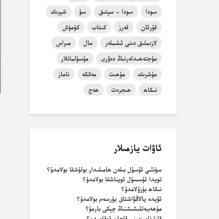
سودا
سودا - سېتىق
سۇ
شېرىك
قۇرئان
قەرز
كىتاب
كۈمۈش
لازىملىق دىنى ئىلىملەر
مال
مىراس
مۇجتەھىدلەرنىڭ دەۋرى
مۇسۇلمانلار
مۇشرىك
مۇھىت
مەككە
ناماز
نىكاھ
ھىجرەت
ھەج
ئاۋات يازمىلار
سۈنئىي ئۇسۇل بىلەن ھامىلىدار بولۇشقا بولامدۇ؟
تويدا ئۇسسۇل ئويناشقا بولامدۇ؟
نىكاھ بۇزۇلامدۇ؟
ئۆيدە يالاڭۋاشتاق يۈرسەم بولامدۇ؟
مۇھەببەتلىشىشنىڭ چېكى بارمۇ؟
قازا نامىزىمنى قاچان ئوقۇيمەن؟