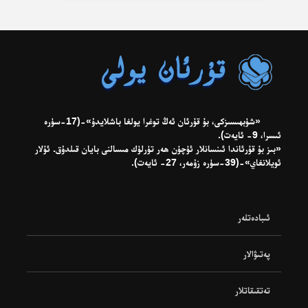
«شۈبھىسىزكى، بۇ قۇرئان ئەڭ توغرا يولغا باشلايدۇ»-(17-سۈرە
ئىسرا، 9- ئايەت).
«بىز بۇ قۇرئاندا ئىنسانلار ئۈچۈن ھەر تۈرلۈك مىسالنى بايان قىلدۇق. ئۇلار
ئويلانغاي»-(39-سۈرە زۇمەر، 27- ئايەت).
ئىبادەتلەر
پەتىۋالار
تەتقىقاتلار