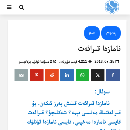
پەتىۋالار
ناماز
نامازدا قىرائەت
2013-07-25
4,211 قېتىم كۆرۈلدى
2 مىنۇتتا ئوقۇپ بولالايسىز
سوئال:
نامازدا قىرائەت قىلىش پەرز ئىكەن. بۇ
قىرائەتنىڭ مەنىسى نېمە؟ شەكلىچۇ؟ قىرائەت
قايسى نامازدا مەخپىي، قايسى نامازدا ئۈنلۈك