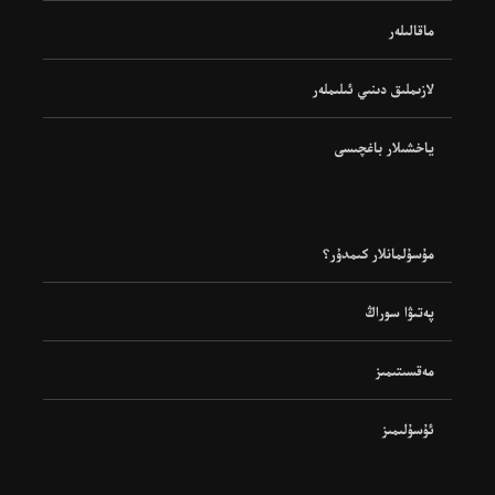
ماقالىلەر
لازىملىق دىنىي ئىلىملەر
ياخشىلار باغچىسى
مۇسۇلمانلار كىمدۇر؟
پەتىۋا سوراڭ
مەقسىتىمىز
ئۇسۇلىمىز