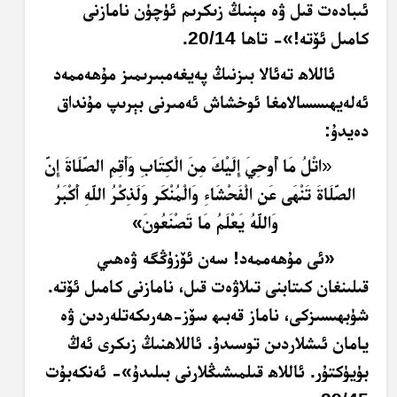
ئىبادەت قىل ۋە مېنىڭ زىكرىم ئۈچۈن نامازنى
كامىل ئۆتە!»- تاھا 20/14.
ئاللاھ تەئالا بىزنىڭ پەيغەمبىرىمىز مۇھەممەد
ئەلەيھىسسالامغا ئوخشاش ئەمىرنى بېرىپ مۇنداق
دەيدۇ:
«
اتْلُ مَا أُوحِيَ إِلَيْكَ مِنَ الْكِتَابِ وَأَقِمِ الصَّلَاةَ إِنَّ
الصَّلَاةَ تَنْهَى عَنِ الْفَحْشَاءِ وَالْمُنْكَرِ وَلَذِكْرُ اللَّهِ أَكْبَرُ
وَاللَّهُ يَعْلَمُ مَا تَصْنَعُونَ»
«ئى مۇھەممەد! سەن ئۆزۈڭگە ۋەھىي
قىلىنغان كىتابنى تىلاۋەت قىل، نامازنى كامىل ئۆتە.
شۈبھىسىزكى، ناماز قەبىھ سۆز-ھەرىكەتلەردىن ۋە
يامان ئىشلاردىن توسىدۇ. ئاللاھنىڭ زىكرى ئەڭ
بۈيۈكتۇر. ئاللاھ قىلمىشىڭلارنى بىلىدۇ»- ئەنكەبۇت