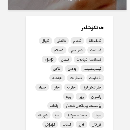
خەتكۈشلەر
ئاتا-ئانا
ئادەم
ئالتۇن
ئايال
ئىبادەت
ئىبراھىم
ئىسلام
ئىسلامدا ئىبادەت
ئىمان
ئۆسۈم
ئېلىم-سېتىم
بەدەن
تالاق
تاھارەت
تىجارەت
تەۋھىد
جازانىخورلۇق
جازانە
جان
جىھاد
رامىزان
روزا
روھ
رۇخسەت بېرىلگەن ئىشلار
زاكات
سودا
سودا - سېتىق
سۇ
شېرىك
قۇرئان
قەرز
كىتاب
كۈمۈش