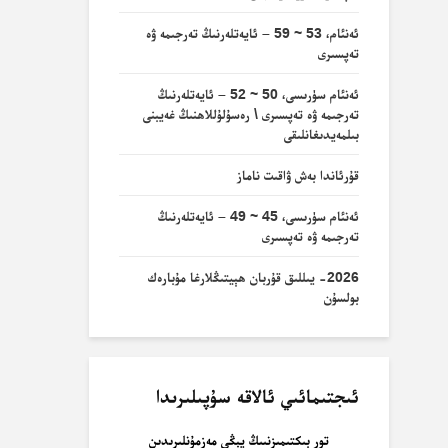
ئەنئام، 53 ~ 59 – ئايەتلەرنىڭ تەرجىمە ۋە
تەپسىرى
ئەنئام سۈرىسى، 50 ~ 52 – ئايەتلەرنىڭ
تەرجىمە ۋە تەپسىرى \ رەسۇلۇللاھنىڭ غەيبنى
بىلمەيدىغانلىقى
قۇرئاندا بەش ۋاقىت ناماز
ئەنئام سۈرىسى، 45 ~ 49 – ئايەتلەرنىڭ
تەرجىمە ۋە تەپسىرى
2026- يىللىق قۇربان ھېيتىڭلارغا مۇبارەك
بولسۇن
ئىجتىمائىي ئالاقە سۇپىلىرىدا
تور بىكتىمىزنىىڭ يېڭى مەزمۇنلىرىدىن