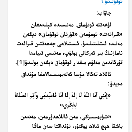
ئوقۇلىدۇ؟
جاۋاب:
لۇغەتتە ئوقۇماق، مەنىسىدە كېلىدىغان
«قىرائەت» ئومۇمەن «قۇرئان ئوقۇماق» دېگەن
مەنىدە ئىشلىتىلىدۇ. ئىستىلاھى جەھەتتىن قىرائەت
نامازنىڭ بىر ئەركانى بولۇپ، مەنىسى قىيامدا
قۇرئاندىن مەلۇم مىقدار ئوقۇماق دېگەن بولىدۇ
[1]
.
ئاللاھ تەئالا مۇسا ئەلەيھىسسالامغا مۇنداق
دەيدۇ:
«
إِنَّنِي أَنَا اللَّهُ لَا إِلَهَ إِلَّا أَنَا فَاعْبُدْنِي وَأَقِمِ الصَّلَاةَ
لِذِكْرِي
»
«شۈبھىسىزكى، مەن ئاللاھدۇرمەن، مەندىن
باشقا ھېچ ئىلاھ يوقتۇر، ئۇنداقتا سەن ماڭا