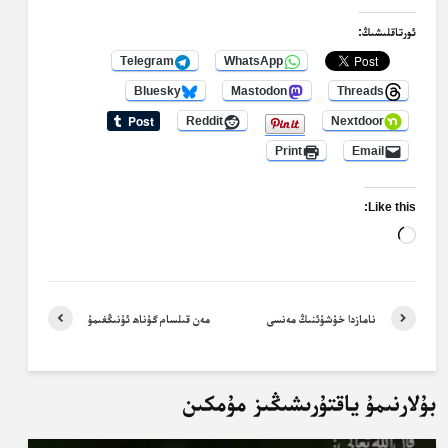
ئورتاقلىشىڭ:
Telegram
WhatsApp
Bluesky
Mastodon
Threads
Reddit
Nextdoor
Print
Email
Like this:
Loading…
نامازدا خۇشۇئنىڭ مەنسى
مەن قىلسام گۇناھ ئۇنىڭغىمۇ
بۇلارنىمۇ ياقتۇرىشىڭىز مۇمكىن