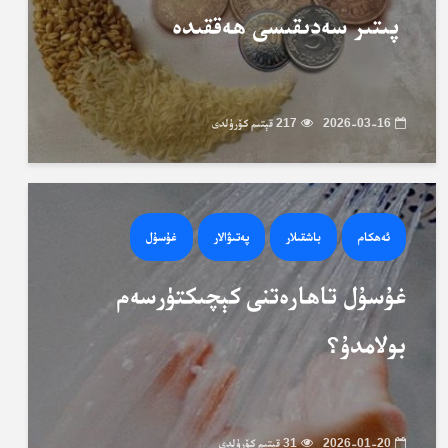
پىتىر سەدىقىسى ھەققىدە
2026-03-16
217 قېتىم كۆرۈلدى
ئەھكام
باشقىلار
پەتىۋالار
غۇسۇل
غۇسۇل تاھارەتنى كېچىكتۈرسەم
بولامدۇ؟
2026-01-20
31 قېتىم كۆرۈلدى