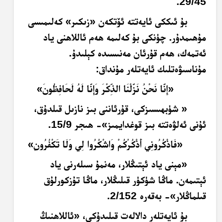
29/45.
بۇ ئىككى ئايەتتە ئۆتكەن «زىكىر» كەلىمىسى
مۇھىمدۇر. چۈنكى بۇ كەلىمە ھەم ئاللاھنى ياد
ئەتمەك، ھەم قۇرئان مەنىسىدە كېلىدۇ.
مۇناسىۋەتلىك ئايەتلەر مۇنداق:
«إِنَّا نَحْنُ نَزَّلْنَا الذِّكْرَ وَإِنَّا لَهُ لَحَافِظُونَ»
« شۈبھىسىزكى، قۇرئاننى بىز نازىل قىلدۇق،
ئۇنى ئەلۋەتتە بىز قوغدايمىز»- ھىجر 15/9.
«فَاذْكُرُونِي أَذْكُرْكُمْ وَاشْكُرُوا لِي وَلَا تَكْفُرُونِ»
«مېنى ياد ئېتىڭلار، مەنمۇ سىلەرنى ياد
ئېتىمەن. ماڭا شۈكۈر قىلىڭلار، ماڭا تۇزكورلۇق
قىلماڭلار»- بەقەرە 2/152.
بۇ ئايەتلەر دالالەت قىلىدۇكى، «ئاللاھنىڭ