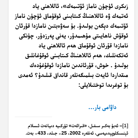
زىكرى ئۈچۈن ناماز ئۆتىمەك»، ئاللاھنى ياد
ئەتمەك ۋە ئاللاھنىڭ كىتابىنى ئوقۇماق ئۈچۈن ناماز
ئۆتىمەك دېگەن بولىدۇ. بۇ سەۋەبتىن نامازدا قۇرئان
ئوقۇش ناھايىتى مۇھىمدۇر، يەنى پەرزدۇر. چۈنكى
نامازدا قۇرئان ئوقۇماق ھەم ئاللاھنى ياد
ئەتكەنلىك، ھەم ئاللاھنىڭ كىتابىنى ئوقۇغانلىق
بولىدۇ . خوش، قۇرئاندىن نامازدا ئوقۇغۇدەك
مىقداردا ئايەت بىلمىگەنلەر قانداق قىلىدۇ؟ ئەمدى
بۇ توغرىدا توختىلايلى:
داۋامى بار…
[1]
– ئەبۇ بەكىر سىفىل، «قىرائەت» تۈركىيە دىيانەت ئىسلام
ئېنسىكلوپېدىيەسى، ئەنقەرە 2002، 25- جىلد، 433- بەت.