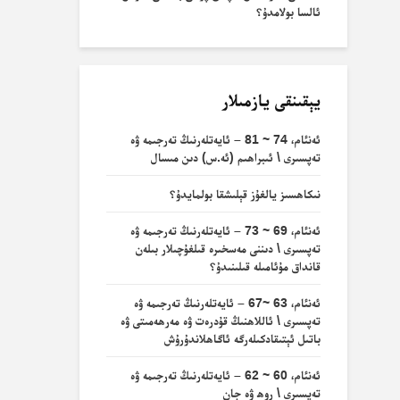
ئالسا بولامدۇ؟
يېقىنقى يازمىلار
ئەنئام، 74 ~ 81 – ئايەتلەرنىڭ تەرجىمە ۋە
تەپسىرى \ ئىبراھىم (ئە.س) دىن مىسال
نىكاھسىز يالغۇز قېلىشقا بولمايدۇ؟
ئەنئام، 69 ~ 73 – ئايەتلەرنىڭ تەرجىمە ۋە
تەپسىرى \ دىننى مەسخىرە قىلغۇچىلار بىلەن
قانداق مۇئامىلە قىلىنىدۇ؟
ئەنئام، 63 ~67 – ئايەتلەرنىڭ تەرجىمە ۋە
تەپسىرى \ ئاللاھنىڭ قۇدرەت ۋە مەرھەمىتى ۋە
باتىل ئېتىقادكىلەرگە ئاگاھلاندۇرۇش
ئەنئام، 60 ~ 62 – ئايەتلەرنىڭ تەرجىمە ۋە
تەپسىرى \ روھ ۋە جان