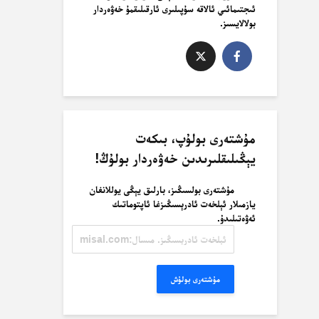
ئىجتىمائىي ئالاقە سۇپىلىرى ئارقىلىقمۇ خەۋەردار
بولالايسىز.
مۇشتەرى بولۇپ، بىكەت
يېڭىلىقلىرىدىن خەۋەردار بولۇڭ!
مۇشتەرى بولسىڭىز، بارلىق يېڭى يوللانغان
يازمىلار ئېلخەت ئادرېسىڭىزغا ئاپتوماتىك
ئەۋەتىلىدۇ.
ئېلخەت
ئادرېسىڭىز.
مىسال:
misal@misal.com
مۇشتەرى بولۇش