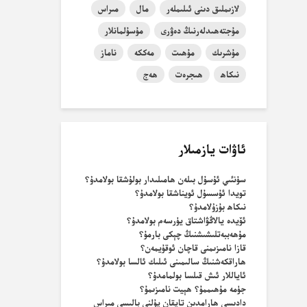
لازىملىق دىنى ئىلىملەر
مال
مىراس
مۇجتەھىدلەرنىڭ دەۋرى
مۇسۇلمانلار
مۇشرىك
مۇھىت
مەككە
ناماز
نىكاھ
ھىجرەت
ھەج
ئاۋات يازمىلار
سۈنئىي ئۇسۇل بىلەن ھامىلىدار بولۇشقا بولامدۇ؟
تويدا ئۇسسۇل ئويناشقا بولامدۇ؟
نىكاھ بۇزۇلامدۇ؟
ئۆيدە يالاڭۋاشتاق يۈرسەم بولامدۇ؟
مۇھەببەتلىشىشنىڭ چېكى بارمۇ؟
قازا نامىزىمنى قاچان ئوقۇيمەن؟
ھاراقكەشنىڭ سالىمىنى ئىلىك ئالسا بولامدۇ؟
ئاياللار ئىش قىلسا بولمامدۇ؟
جۈمە مۇھىممۇ؟ ھېيت نامىزىمۇ؟
دادىسى ھارامدىن تاپقان پۇلنى بالىسى مىراس