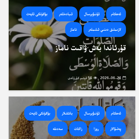
ئەھكام
ئۇنىۋېرسال
ئىبادەتلەر
بۈگۈنكى ئايەت
لازىملىق دىنىي ئىلىملەر
ناماز
قۇرئاندا بەش ۋاقىت ناماز
2026-06-21
56 قېتىم كۆرۈلدى
ئەھكام
ئۇنىۋېرسال
باشقىلار
بۈگۈنكى ئايەت
پەتىۋالار
روزا
زاكات
سەدىقە