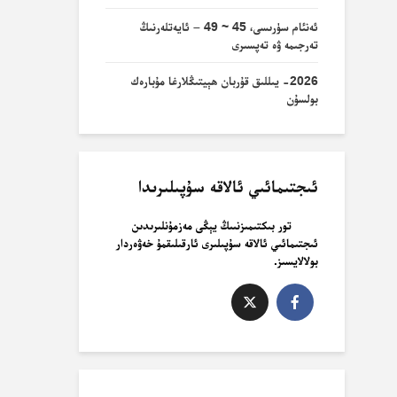
ئەنئام سۈرىسى، 45 ~ 49 – ئايەتلەرنىڭ
تەرجىمە ۋە تەپسىرى
2026- يىللىق قۇربان ھېيتىڭلارغا مۇبارەك
بولسۇن
ئىجتىمائىي ئالاقە سۇپىلىرىدا
تور بىكتىمىزنىىڭ يېڭى مەزمۇنلىرىدىن
ئىجتىمائىي ئالاقە سۇپىلىرى ئارقىلىقمۇ خەۋەردار
بولالايسىز.