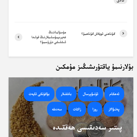
تالاق
مۇسۇلماننىڭ
گۇناھنى ئويلاش گۇناھمۇ؟
غەيرىيمۇسلىملارنىڭ قولىدا
ئىشلىشى دۇرۇسمۇ؟
بۇلارنىمۇ ياقتۇرىشىڭىز مۇمكىن
ئەھكام
ئۇنىۋېرسال
باشقىلار
بۈگۈنكى ئايەت
پەتىۋالار
روزا
زاكات
سەدىقە
پىتىر سەدىقىسى ھەققىدە