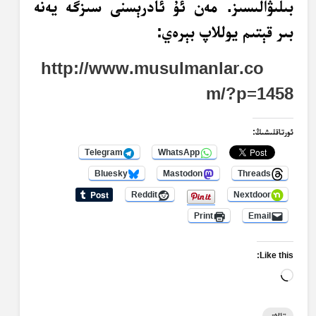
بىلىۋالىسىز. مەن ئۇ ئادرېسنى سىزگە يەنە
بىر قېتىم يوللاپ بېرەي:
http://www.musulmanlar.co
m/?p=1458
ئورتاقلىشىڭ:
Telegram
WhatsApp
Bluesky
Mastodon
Threads
Reddit
Nextdoor
Print
Email
Like this:
Loading…