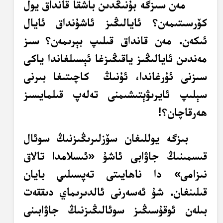
مەن سىزگە بۇنىڭدىن باشقا قانداق يول
كۆرسىتىمەن؟ ئايالىڭىز ئاشۇنداق ئايال
ئىكەن. مەن قانداق قىلىپ بېرىمەن؟
سىز
مەندىن ئايالىڭىز ياقىڭىزغا ئېسىلغاندا ياكى
سىزنى ئۇرغاندا، ئۇنىڭ
كاچىتىغا بىرنى
سېلىپ ئايرىۋېتىشىمنى تەلەپ قىلمايسىز
ھەرقاچان؟!
بىزگە يوللىغان سۆزلىرىڭىزنىڭ سوئال
قىسمىنىڭ جاۋابى ئاشۇ «ئىسلامدا تالاق
نىزامى» دا ناھايىتى تەپسىلىي بايان
قىلىنغان. شۇ ئەسەرنى ئالدىرىماي دىققەت
بىلەن ئوقۇسىڭىز سوئالىڭىزنىڭ جاۋابىنى