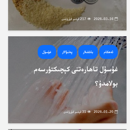
2026-03-16
217 قېتىم كۆرۈلدى
ئەھكام
باشقىلار
پەتىۋالار
غۇسۇل
غۇسۇل تاھارەتنى كېچىكتۈرسەم
بولامدۇ؟
2026-01-20
31 قېتىم كۆرۈلدى