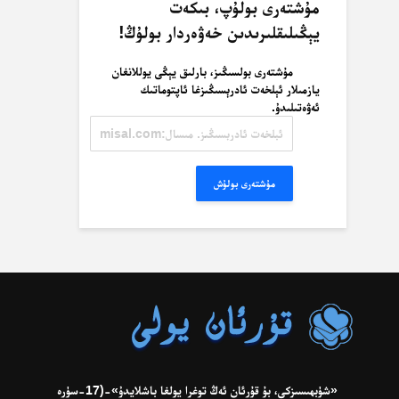
مۇشتەرى بولۇپ، بىكەت
يېڭىلىقلىرىدىن خەۋەردار بولۇڭ!
مۇشتەرى بولسىڭىز، بارلىق يېڭى يوللانغان
يازمىلار ئېلخەت ئادرېسىڭىزغا ئاپتوماتىك
ئەۋەتىلىدۇ.
ئېلخەت
ئادرېسىڭىز.
مىسال:
misal@misal.com
مۇشتەرى بولۇش
«شۈبھىسىزكى، بۇ قۇرئان ئەڭ توغرا يولغا باشلايدۇ»-(17-سۈرە