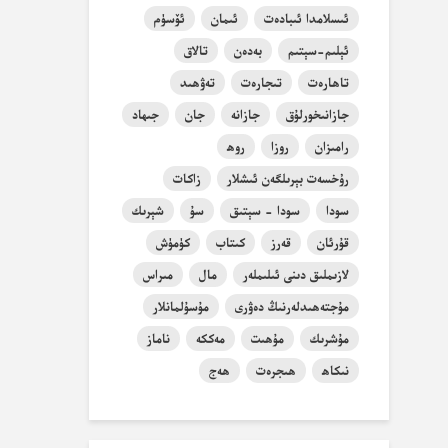
ئىسلامدا ئىبادەت
ئىمان
ئۆسۈم
ئېلىم-سېتىم
بەدەن
تالاق
تاھارەت
تىجارەت
تەۋھىد
جازانىخورلۇق
جازانە
جان
جىھاد
رامىزان
روزا
روھ
رۇخسەت بېرىلگەن ئىشلار
زاكات
سودا
سودا - سېتىق
سۇ
شېرىك
قۇرئان
قەرز
كىتاب
كۈمۈش
لازىملىق دىنى ئىلىملەر
مال
مىراس
مۇجتەھىدلەرنىڭ دەۋرى
مۇسۇلمانلار
مۇشرىك
مۇھىت
مەككە
ناماز
نىكاھ
ھىجرەت
ھەج