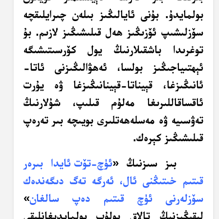
بولمايدۇ. بۇنى ئايالىڭىز بىلەن چىرايلىقچە
سۆزلىشىپ ئۆزىڭىز ھەل قىلىشىڭىز لازىم. بۇ
توغرىدا باشقىلارنىڭ يول كۆرسىتىشىگە
ئېھتىياجىڭىز بولسا، ئەھۋالىڭىزنى ئاتا-
ئانىڭىزغا، قېيناتا-قېينانىڭىزغا ۋە يۇرت
ئاقساقاللىرىغا مەلۇم قىلىپ، شۇلارنىڭ
تەۋسىيە ۋە مەسلەھەتلىرى بويىچە بىر تەرەپ
قىلىشىڭىز كېرەك.
بىز سىزنىڭ «
ئۈچ-تۆت ئايدا بىرەر
قىتىم خىتىڭنى ئال، ئەرگە تەگ دىگەندەك
سۆزلەرنى ئۈچ قىتىم دەپ سالغان
»
لىقىڭىزنىڭ تالاق بولۇپ بولمايدىغانلىقى