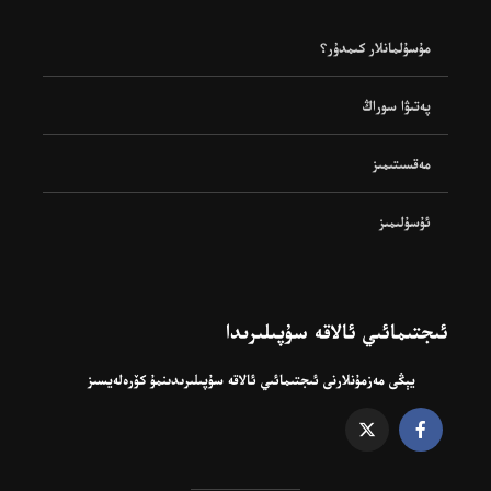
مۇسۇلمانلار كىمدۇر؟
پەتىۋا سوراڭ
مەقسىتىمىز
ئۇسۇلىمىز
ئىجتىمائىي ئالاقە سۇپىلىرىدا
يېڭى مەزمۇنلارنى ئىجتىمائىي ئالاقە سۇپىلىرىدىنمۇ كۆرەلەيسىز