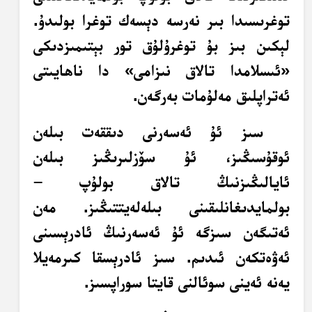
توغرىسىدا بىر نەرسە دېسەك توغرا بولىدۇ.
لېكىن بىز بۇ توغرۇلۇق تور بېتىمىزدىكى
«ئىسلامدا تالاق نىزامى» دا ناھايىتى
ئەتراپلىق مەلۇمات بەرگەن.
سىز ئۇ ئەسەرنى دىققەت بىلەن
ئوقۇسىڭىز، ئۇ سۆزلىرىڭىز بىلەن
ئايالىڭىزنىڭ تالاق بولۇپ –
بولمايدىغانلىقىنى
بىلەلەيتتىڭىز. مەن
ئەتىگەن سىزگە ئۇ ئەسەرنىڭ ئادرېسىنى
ئەۋەتكەن ئىدىم. سىز ئادرېسقا كىرمەيلا
يەنە ئەينى سوئالنى قايتا سوراپسىز.