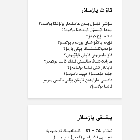
ئاۋات يازمىلار
سۈنئىي ئۇسۇل بىلەن ھامىلىدار بولۇشقا بولامدۇ؟
تويدا ئۇسسۇل ئويناشقا بولامدۇ؟
نىكاھ بۇزۇلامدۇ؟
ئۆيدە يالاڭۋاشتاق يۈرسەم بولامدۇ؟
مۇھەببەتلىشىشنىڭ چېكى بارمۇ؟
قازا نامىزىمنى قاچان ئوقۇيمەن؟
ھاراقكەشنىڭ سالىمىنى ئىلىك ئالسا بولامدۇ؟
ئاياللار ئىش قىلسا بولمامدۇ؟
جۈمە مۇھىممۇ؟ ھېيت نامىزىمۇ؟
دادىسى ھارامدىن تاپقان پۇلنى بالىسى مىراس
ئالسا بولامدۇ؟
يېقىنقى يازمىلار
ئەنئام، 74 ~ 81 – ئايەتلەرنىڭ تەرجىمە ۋە
تەپسىرى \ ئىبراھىم (ئە.س) دىن مىسال