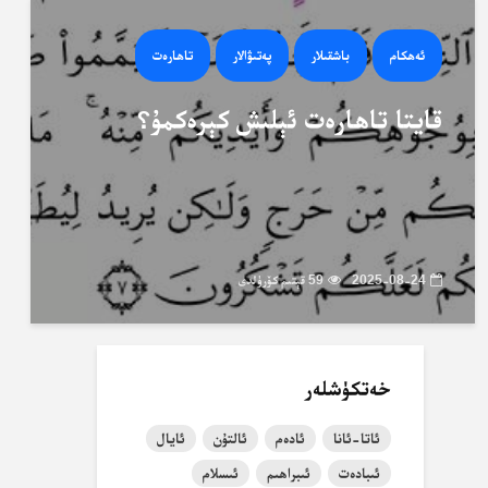
ئەھكام
باشقىلار
پەتىۋالار
تاھارەت
قايتا تاھارەت ئېلىش كېرەكمۇ؟
2025-08-24
59 قېتىم كۆرۈلدى
خەتكۈشلەر
ئاتا-ئانا
ئادەم
ئالتۇن
ئايال
ئىبادەت
ئىبراھىم
ئىسلام