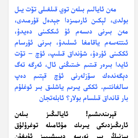
مەن ئايالىم بىلەن توي قىلغىلى تۆت يىل
بولدى، لېكىن ئارىمىزدا جېدەل قۇرمىدى،
مەن بىرنى دىسەم ئۇ ئىككىنى دەيدۇ،
ئىتتەسەم ياقامغا ئسلىدۇ، بىرنى ئۇرسام
ئككىنى ئۇردۇ، شۇنداق قىلىپ، ئۈچ – تۆت
ئايدا بىرەر قىتىم خىتىڭنى ئال، ئەرگە تەگ
دېگەندەك سۆزلەرنى ئۈچ قېتىم دەپ
سالغانتىم. ئككى يىرىم ياشلىق بىر ئوغلۇم
بار قانداق قىلسام بولار؟ ئابلەتجان
قېرىندىشىم!
ئايالىڭىز بىلەن
ئارىڭىزدىكى يىرىك مۇئامىلە توغرۇلۇق
بىزنىڭ بىر نەرسە دېيىشىمىز ئۇيغۇن