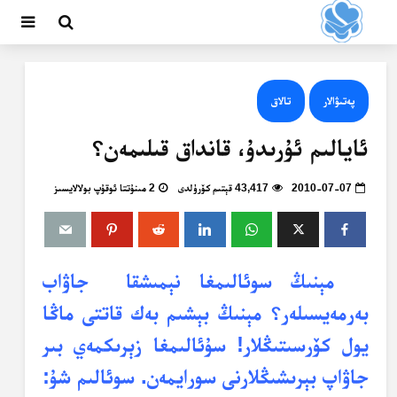
پەتىۋالار
تالاق
ئايالىم ئۇرىدۇ، قانداق قىلىمەن؟
2010-07-07
43,417 قېتىم كۆرۈلدى
2 مىنۇتتا ئوقۇپ بولالايسىز
مېنىڭ سوئالىمغا
نېمىشقا جاۋاب
بەرمەيسىلەر؟ مېنىڭ
بېشىم بەك قاتتى ماڭا
يول كۆرسىتىڭلار! سۇئالىمغا زېرىكمەي بىر
جاۋاپ بېرىشىڭلارنى سورايمەن. سوئالىم شۇ: