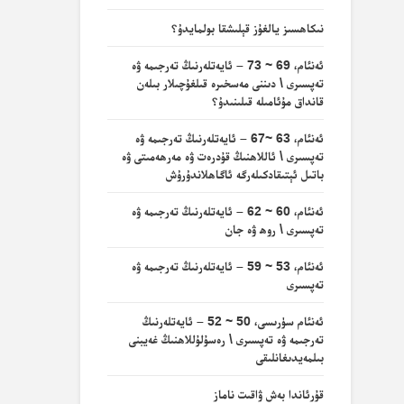
نىكاھسىز يالغۇز قېلىشقا بولمايدۇ؟
ئەنئام، 69 ~ 73 – ئايەتلەرنىڭ تەرجىمە ۋە
تەپسىرى \ دىننى مەسخىرە قىلغۇچىلار بىلەن
قانداق مۇئامىلە قىلىنىدۇ؟
ئەنئام، 63 ~67 – ئايەتلەرنىڭ تەرجىمە ۋە
تەپسىرى \ ئاللاھنىڭ قۇدرەت ۋە مەرھەمىتى ۋە
باتىل ئېتىقادكىلەرگە ئاگاھلاندۇرۇش
ئەنئام، 60 ~ 62 – ئايەتلەرنىڭ تەرجىمە ۋە
تەپسىرى \ روھ ۋە جان
ئەنئام، 53 ~ 59 – ئايەتلەرنىڭ تەرجىمە ۋە
تەپسىرى
ئەنئام سۈرىسى، 50 ~ 52 – ئايەتلەرنىڭ
تەرجىمە ۋە تەپسىرى \ رەسۇلۇللاھنىڭ غەيبنى
بىلمەيدىغانلىقى
قۇرئاندا بەش ۋاقىت ناماز