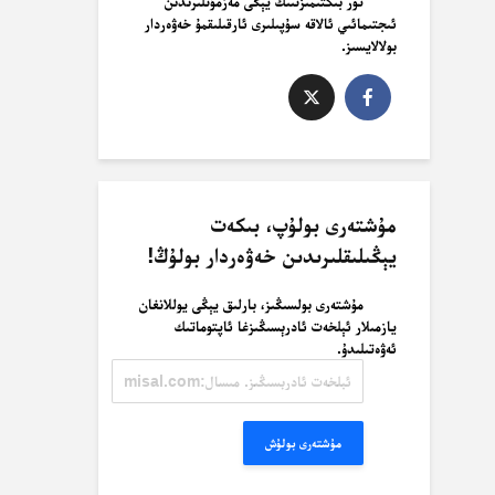
تور بىكتىمىزنىىڭ يېڭى مەزمۇنلىرىدىن
ئىجتىمائىي ئالاقە سۇپىلىرى ئارقىلىقمۇ خەۋەردار
بولالايسىز.
مۇشتەرى بولۇپ، بىكەت
يېڭىلىقلىرىدىن خەۋەردار بولۇڭ!
مۇشتەرى بولسىڭىز، بارلىق يېڭى يوللانغان
يازمىلار ئېلخەت ئادرېسىڭىزغا ئاپتوماتىك
ئەۋەتىلىدۇ.
ئېلخەت
ئادرېسىڭىز.
مىسال:
misal@misal.com
مۇشتەرى بولۇش