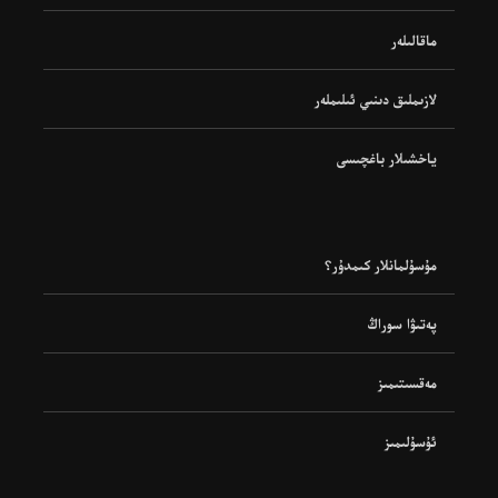
ماقالىلەر
لازىملىق دىنىي ئىلىملەر
ياخشىلار باغچىسى
مۇسۇلمانلار كىمدۇر؟
پەتىۋا سوراڭ
مەقسىتىمىز
ئۇسۇلىمىز