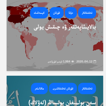
تەتقىقاتلار
دۇئا
قۇرئان
كېسەللىك
بالايىئاپەتلەر ۋە چىقىش يولى
2020-04-12
1,984 قېتىم كۆرۈلدى
تەتقىقاتلار
قۇرئان تەتقىقاتلىرى
ماقالىلەر
سەن بولمىغان بولساڭ (لەۋلاك)