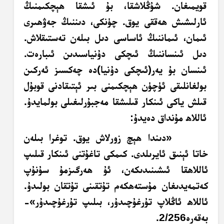
قويمىغان. شۇڭلاشقا، بۇ ئىشقا ھېچكىمنىڭ
ئارلىشىش ھەققى يوق. چۈنكى، دىننىڭ جەۋھىرى
ئىمان، ئىماننىڭ ئاساسى دىل بىلەن تەستىقلاش.
دىل ئىنساننىڭ ئىچكى دۇنياسىدىن ئىبارەت.
ئىنسان بۇ يەر(ئىچكى دۇنيا)دە چەكسىز ئەركىن
بولغانلىقى ئۈچۈن ھېچكىمنى بىر ئېتىقادنى قوبۇل
قىلش ياكى ئىنكار قىلىشقا مەجبۇرلىغىلى بولمايدۇ.
ئاللاھ مۇنداق دەيدۇ:
«دىندا ھېچ زورلاش يوق. توغرا بىلەن
خاتا ئېنىق ئايرىلدى. كىمكى تاغۇتنى ئىنكار قىلىپ
ئاللاھقا ئىشىنىدىكەن، ئۇ ھەرگىزمۇ سۇنۇپ
كەتمەيدىغان مۇستەھكەم تۇتقىنى تۇتقان بولىدۇ.
ئاللاھ ئاڭلاپ تۇرغۇچىدۇر، بىلىپ تۇرغۇچىدۇر»-
بەقەرە2/256.