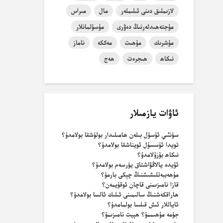
لازىملىق دىنى ئىلىملەر
مال
مىراس
مۇجتەھىدلەرنىڭ دەۋرى
مۇسۇلمانلار
مۇشرىك
مۇھىت
مەككە
ناماز
نىكاھ
ھىجرەت
ھەج
ئاۋات يازمىلار
سۈنئىي ئۇسۇل بىلەن ھامىلىدار بولۇشقا بولامدۇ؟
تويدا ئۇسسۇل ئويناشقا بولامدۇ؟
نىكاھ بۇزۇلامدۇ؟
ئۆيدە يالاڭۋاشتاق يۈرسەم بولامدۇ؟
مۇھەببەتلىشىشنىڭ چېكى بارمۇ؟
قازا نامىزىمنى قاچان ئوقۇيمەن؟
ھاراقكەشنىڭ سالىمىنى ئىلىك ئالسا بولامدۇ؟
ئاياللار ئىش قىلسا بولمامدۇ؟
جۈمە مۇھىممۇ؟ ھېيت نامىزىمۇ؟