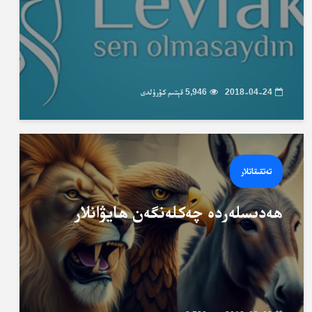
2018-04-24
5,946 قېتىم كۆرۈلدى
تەتقىقاتلار
ھەدىسلەردە چەكلەنگەن ھايۋانلار