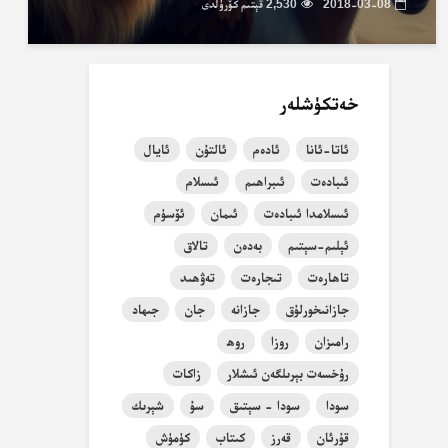
2018-03-08
2,530 قېتىم كۆرۈلدى
خەتكۈشلەر
ئاتا-ئانا
ئادەم
ئالتۇن
ئايال
ئىبادەت
ئىبراھىم
ئىسلام
ئىسلامدا ئىبادەت
ئىمان
ئۆسۈم
ئېلىم-سېتىم
بەدەن
تالاق
تاھارەت
تىجارەت
تەۋھىد
جازانىخورلۇق
جازانە
جان
جىھاد
رامىزان
روزا
روھ
رۇخسەت بېرىلگەن ئىشلار
زاكات
سودا
سودا - سېتىق
سۇ
شېرىك
قۇرئان
قەرز
كىتاب
كۈمۈش