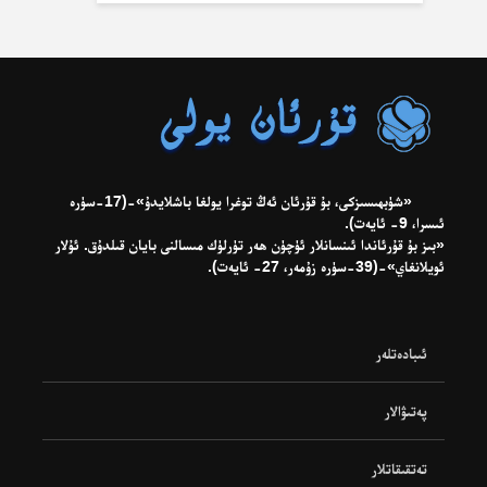
«شۈبھىسىزكى، بۇ قۇرئان ئەڭ توغرا يولغا باشلايدۇ»-(17-سۈرە
ئىسرا، 9- ئايەت).
«بىز بۇ قۇرئاندا ئىنسانلار ئۈچۈن ھەر تۈرلۈك مىسالنى بايان قىلدۇق. ئۇلار
ئويلانغاي»-(39-سۈرە زۇمەر، 27- ئايەت).
ئىبادەتلەر
پەتىۋالار
تەتقىقاتلار