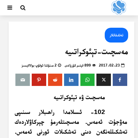
تەتقىقاتلار
مەسچىت-تېئوكراتىيە
2017-02-23
899 قېتىم كۆرۈلدى
2 مىنۇتتا ئوقۇپ بولالايسىز
مەسچىت ۋە تېئوكراتىيە
102- ئىسلامدا راھىبلار سىنىپى
مەۋجۇت ئەمەس. مەسچىتلەرمۇ چېركاۋلاردەك
تەشكىللەنگەن دىنى تەشكىلات ئورنى ئەمەس.