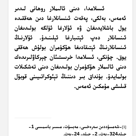
ئىسلامدا، دىنى ئالىملار روھانى لىدىر
ئەمەس، بەلكى، پەقەت ئىنسانلارغا دىن ھەققىدە
يول باشلايدىغان ۋە ئۇلارغا ئۈلگە بولىدىغان
ئىنسانلار دەپ ئېتىبارغا ئېلىنىدۇ. ئۇلارنىڭ
ئىنسانلارنىڭ ئېتىقادىغا ھۆكۈمران بولۇش ھەققى
يوق. چۈنكى، ئىسلامدا خرىستىئان چېركاۋلىرىدەك
دىنى ئالىملار ھۆكۈمران بولىدىغان دىنى تەشكىلات
بولمايدۇ. بۇنداق بىر دىننىڭ تېئوكراتىيىنى قوبۇل
قىلىشى مۇمكىن ئەمەس.
-شەمسۇددىن سەرەخسى، مەبسۇت، مىسىر باسمىسى 1-
[1]
جىلد324-بەت، 2- جىلد، 24-بەت.