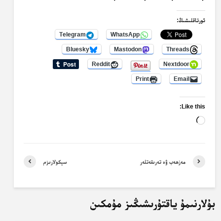
ئورتاقلىشىڭ:
Telegram
WhatsApp
Bluesky
Mastodon
Threads
Reddit
Nextdoor
Print
Email
Like this:
Loading…
مەزھەب ۋە تەرىقەتلەر
سېكولارىزم
بۇلارنىمۇ ياقتۇرىشىڭىز مۇمكىن