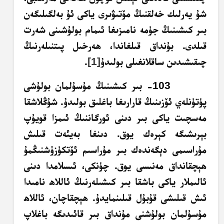
شۇ يەرلىك خەلقنىڭ مۆتىۋىرى ياكى ئۇ بەلگىلىگەن
بىر كىشىنىڭ جۈمە نامىزىغا ئىمام بولۇشىنى شەرت
قىلدى. بۇنداق قىلغاندا، ھەرخىل پىتنىلەرنىڭ
چىقىشىدىن ساقلانغىلى بولىدۇ
[1]
.
103- بىر كىشىنىڭ مۇسۇلمان بولۇشى
پۈتۈنلەي ئۆزىنىڭ قارارىغا باغلىق بولىدۇ. شۇڭلاشقا
مەسچىت ياكى بىر دىنى ئورگاننىڭ ئىمزا قويۇپ
بېرىشىگە كېرەك يوق. دىنغا بەيئەت قىلىش
مۇراسىمى دېگەندەك بىر مۇراسىم ئۆتكۈزۈشنىڭمۇ
ھېچقانداق مەنىسى يوق. چۈنكى، ئىسلامدا دىنى
ئالىملار ياكى باشقا بىر كىشىلەرنىڭ ئاللاھ نامىدا
ئىش قىلىشى قۇبۇل قىلىنمايدۇ. ھېچقاچان، ئاللاھ
مۇسۇلمان بولۇشنى مۇنداق بىر قائىدىگە باغلاپ