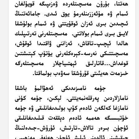
ھەتتا، بۇرۇن مەسچىتلەردە ۋەزىپىگە قويۇلغان
ئىمام ۋە مۇئەززىنلەرمۇ يوق ئىدى. جامائەتنىڭ
ئىچىدىن بىرى ئەزان ئوقۇيتتى ۋە ئىمام بولۇشقا
لايىق بىرى ئىمام بولاتتى. مەسچىتلەرنى تەرتىپلىك
ھالدا ئېچىپ-تاقاش، ئەزاننى ۋاقتىدا ئوقۇش،
مەسچىتتىكى نەرسە-كېرەكلەرنى يۈتۈپ كېتىشتىن
قوغداش…قاتارلىق ئېھتىياچلار مەسچىتلەرگە
خىزمەت ھەيئىتى قۇرۇشقا سەۋەب بولماقتا.
جۈمە نامىزىدىكى ئەھۋالمۇ باشقا
نامازلاردىن پەرقلەنمەيتتى. لېكىن، جۈمە كۈنى
نامازغا كەلگەن ئادەم كۆپ بولىدىغانلىقى ۋە جۈمە
خۇتبىسىگە ھەممە ئادەم دېققەت قىلىدىغانلىقى
ئۈچۈن بىرەر تالاش-تارتىش، ئۇرۇش-جىدەلنىڭ
چىقىشىنى ئالدىنى ئېلىش ئۈچۈن ھەنەفى مەزھىبى،