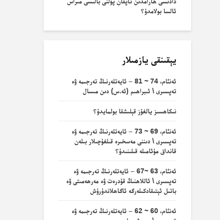
دادىسى ھارامدىن تاپقان پۇلنى بالىسى مىراس
ئالسا بولامدۇ؟
يېقىنقى يازمىلار
ئەنئام، 74 ~ 81 – ئايەتلەرنىڭ تەرجىمە ۋە
تەپسىرى \ ئىبراھىم (ئە.س) دىن مىسال
نىكاھسىز يالغۇز قېلىشقا بولمايدۇ؟
ئەنئام، 69 ~ 73 – ئايەتلەرنىڭ تەرجىمە ۋە
تەپسىرى \ دىننى مەسخىرە قىلغۇچىلار بىلەن
قانداق مۇئامىلە قىلىنىدۇ؟
ئەنئام، 63 ~67 – ئايەتلەرنىڭ تەرجىمە ۋە
تەپسىرى \ ئاللاھنىڭ قۇدرەت ۋە مەرھەمىتى ۋە
باتىل ئېتىقادكىلەرگە ئاگاھلاندۇرۇش
ئەنئام، 60 ~ 62 – ئايەتلەرنىڭ تەرجىمە ۋە