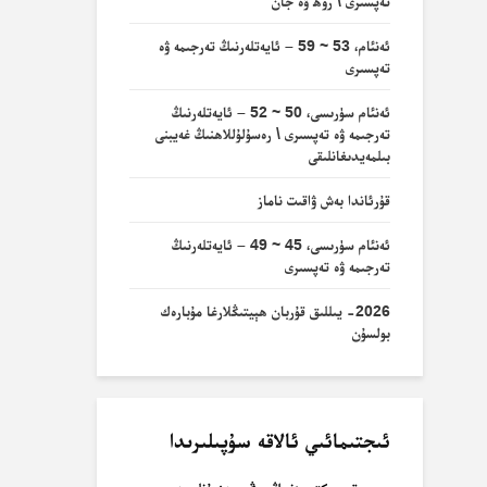
تەپسىرى \ روھ ۋە جان
ئەنئام، 53 ~ 59 – ئايەتلەرنىڭ تەرجىمە ۋە
تەپسىرى
ئەنئام سۈرىسى، 50 ~ 52 – ئايەتلەرنىڭ
تەرجىمە ۋە تەپسىرى \ رەسۇلۇللاھنىڭ غەيبنى
بىلمەيدىغانلىقى
قۇرئاندا بەش ۋاقىت ناماز
ئەنئام سۈرىسى، 45 ~ 49 – ئايەتلەرنىڭ
تەرجىمە ۋە تەپسىرى
2026- يىللىق قۇربان ھېيتىڭلارغا مۇبارەك
بولسۇن
ئىجتىمائىي ئالاقە سۇپىلىرىدا