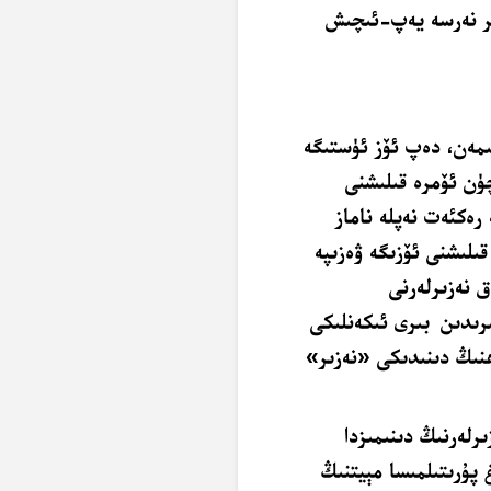
ىر نەرسە يەپ-ئىچىش
لىمەن، دەپ ئۆز ئۈستىگە
چۈن ئۆمرە قىلىشنى
رەكئەت نەپلە ناماز
قىلىشنى ئۆزىگە ۋەزىپە
ق نەزىرلەرنى
رىدىن
بىرى ئىكەنلىكى
دۇ. ئاللاھنىڭ دىنىدىكى «نەزىر»
رلەرنىڭ دىنىمىزدا
پۇرىتىلمىسا مېيتنىڭ