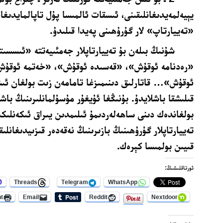
يېيەلمەيدىغانلىقىنى، ئىسقات ئالمىسا پۇل تاپالمايدىغان
«تەييارتاپ» لار گۇرۇھىنى پەيدا قىلىدۇ.
شۇنىڭ بىلەن بۇ تەييارتاپلار جەمئىيەتتە «ئىسسىت
«رەدنامە ئوقۇش»، «قەسىدە ئوقۇش»، «خەتمە ئوقۇش
ئوقۇش»… قاتارلىق دىنىمىزغا تامامەن زىت بولغان ئى
قىلىشقا باشلايدۇ. بۇنىڭغا ئۇيغۇر مۇسۇلمانلىرىنىڭ باش
بولغاندەك دىنى ساھەلەردىمۇ ئىلىمدىن يىراق ئىكەنلىك
تەييارتاپلار گۇرۇھىنىڭ بازىرىنىڭ نەقەدەر قىزىيدىغانل
قىيىن بولمىسا كېرەك.
ئورتاقلىشىڭ:
Threads
Telegram
WhatsApp
nt
Email
Reddit
Nextdoor