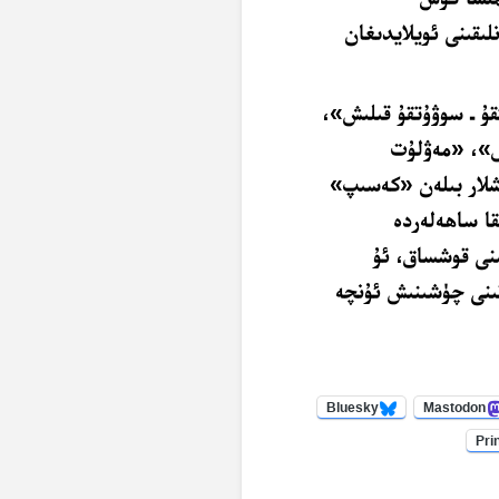
لىقىنى ئويلايدىغان
قۇ ـ سوۋۇتقۇ قىلىش»،
»، «مەۋلۇت
شلار بىلەن «كەسىپ»
قا ساھەلەردە
ىنى قوشساق، ئۇ
ىقىنى چۈشىنىش ئۇنچە
Bluesky
Mastodon
Pri