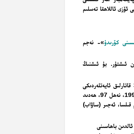
 ئۆزى ئاللاھقا تەسلىم
سىنى كۆرىدۇ
»- نەجم
 ئىشتۇر. بۇ ئىشنىڭ
ئال ئىمران 57، نىسا 152 ۋە 173، فاتىر 30 قاتارلىق ئايەتلەردىكى
»، بەقەرە 62، 274، 277، ئال ئىمران 199، نەھل 97، ھەدىد
قىلسا، ئەجىر (ساۋاب)
ئالدىن باھاسىنى