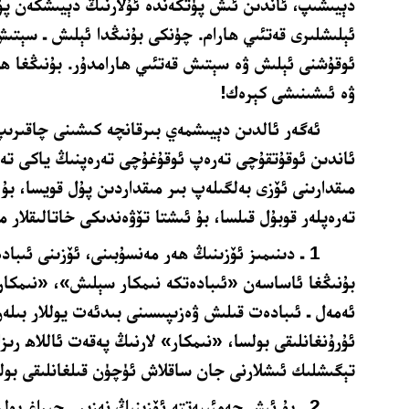
دېيىشىپ، ئاندىن ئىش پۈتكەندە ئۇلارنىڭ دېيىشكەن پۇل
ئېلىشلىرى قەتئىي ھارام. چۈنكى بۇنىڭدا ئېلىش ـ سېتىش
ئوقۇشنى ئېلىش ۋە سېتىش قەتئىي ھارامدۇر. بۇنىڭغا ھ
ۋە ئىشىنىشى كېرەك!
ئەگەر ئالدىن دېيىشمەي بىرقانچە كىشىنى چاقىرىپ
ئاندىن ئوقۇتقۇچى تەرەپ ئوقۇغۇچى تەرەپنىڭ ياكى تەرە
مىقدارىنى ئۆزى بەلگىلەپ بىر مىقداردىن پۇل قويسا، بۇ
تەرەپلەر قوبۇل قىلسا، بۇ ئىشتا تۆۋەندىكى خاتالىقلار م
1 ـ دىنىمىز ئۆزىنىڭ ھەر مەنسۇبىنى، ئۆزىنى ئىباد
بۇنىڭغا ئاساسەن «ئىبادەتكە نىمكار سېلىش»، «نىمكار
ئەمەل ـ ئىبادەت قىلىش ۋەزىپىسىنى بىدئەت يوللار بىل
ئۇرۇنغانلىقى بولسا، «نىمكار» لارنىڭ پەقەت ئاللاھ رىز
تېگىشلىك ئىشلارنى جان ساقلاش ئۈچۈن قىلغانلىقى بول
2 ـ بۇ ئىش جەمئىيەتتە ئۆزىنىڭ نەزىر ـ چىراغ بو