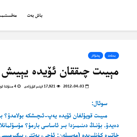
باش بەت
مەقسىتىمىز
بىدئەت
پەتىۋالار
مېيىت چىققان ئۆيدە يېيىش
2012-04-03
17,921 قېتىم كۆرۈلدى
4 مىنۇتتا ئوقۇپ بولالايسىز
سوئال:
مىيىت قويۇلغان ئۆيدە يەپ-ئىچىشكە بولامدۇ؟ بۇ 
دەيدۇ. بۇنىڭ دىنىمىزدا بىر ئاساسى بارمۇ؟ مۇسۇلمانلار
خاتىرە كۈنلىرىدە (مەسىلەن: ئۈچى، يەتتى، يىگىرمىسى