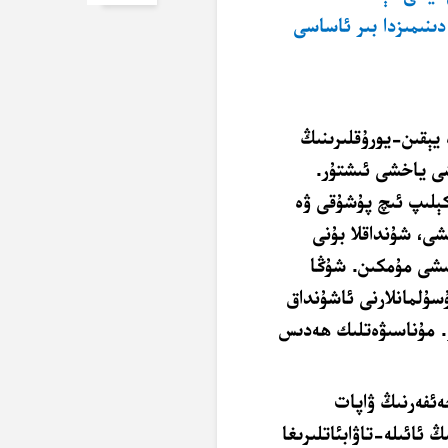
دىنىمىزدا بىر ئاساسى
يېقىن-يورۇقلىرىنىڭ
ىشى ياخشى ئىشتۇر.
ېلىپ ئىچ پۇشۇقى ۋە
شى، شۇنداقلا بۇنى
ىشى مۇمكىن. شۇڭا
سۇلمانلارنى ئاشۇنداق
ۇ. مۇناسىۋەتلىك ھەدىس
ەئفەرنىڭ ۋاپات
 ئائىلە-تاۋابئاتلىرىغا