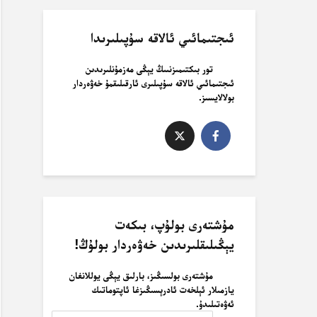
ئىجتىمائىي ئالاقە سۇپىلىرىدا
تور بىكتىمىزنىىڭ يېڭى مەزمۇنلىرىدىن
ئىجتىمائىي ئالاقە سۇپىلىرى ئارقىلىقمۇ خەۋەردار
بولالايسىز.
مۇشتەرى بولۇپ، بىكەت
يېڭىلىقلىرىدىن خەۋەردار بولۇڭ!
مۇشتەرى بولسىڭىز، بارلىق يېڭى يوللانغان
يازمىلار ئېلخەت ئادرېسىڭىزغا ئاپتوماتىك
ئەۋەتىلىدۇ.