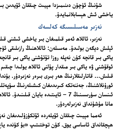
شۇنىڭ ئۈچۈن دىنىمىزدا مېيىت چىققان ئۆيدىن ب
ياخشى ئىش ھېسابلانمايدۇ.
نەزىر مەسىلىسىگە كەلسەك
نەزىر، ئاللاھ ئەمر قىلمىغان بىر ياخشى ئىشنى قى
ئېلىش دېگەن بولىدۇ. مەسىلەن: ئاللاھنىڭ رازىلىقى ئۈ
ياكى بىر قانچە كۈن نەپلە روزا تۇتۇشنى ياكى بىر قانچە 
ئوقۇشنى ۋە ياكى بىر مىقدار پۇلنى ئاللاھ يولىدا چىقىم 
قىلىش… قاتارلىقلارنىڭ ھەر بىرى بىرەر نەزىردۇر. بۇندا
ئورۇنلاشنىڭ، جەننەتكە كىرىدىغان كىشىلەرنىڭ سۈپەتلى
ئىنسان سۈرىسىنىڭ 7 – ئايىتىدە بايان قىلىنى
مانا مۇشۇنداق نەزىرلەردۇر.
ئەمما مېيىت چىققان ئۆيلەردە ئۆتكۈزۈلىدىغان نەزى
ھېچقانداق ئاساسى يوق. كۈن توختىتىپ «بۇ كۈندە ياغ 