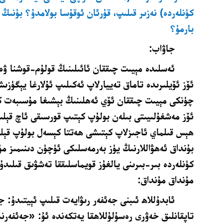
كۈنلەردە) نەزىر قىلىپ، قۇرئان ئوقۇسا بولامدۇ؟ بۇنىڭ 
بارمۇ؟
جاۋاب:
ئەسلىدە مېيىت چىققان ئائىلىنىڭ قولۇم-قوشنا ۋە 
ئۆز ئۆيلىرىدە تاماق تەييارلاپ ئەكىلىپ ئۇلارغا يېگۈز
چۈنكى مېيىت چىققان ئۆي ئەھلىنىڭ بېشىغا مۇسىبەت ك
ئۆز مەشغۇلىيىتى بىلەن بولۇپ كېتىپ قورسىقى ئاچ قېلى
ھېس قىلماي ئاجىزلاپ كېتىشى ھەتتا كېسەل بولۇپ قېل
بۇنداق ئەھۋاللارنىڭ يۈز بەرمەسلىكى ئۈچۈن دىنىمىز مۇ
كۈنلەردە بىر-بىرىنى يالغۇز قويماسلىققا تەشۋىق قىلىد
مۇنداق مۇنداق:
ئابدۇللاھ ئىبنى جەئفەر رىۋايەت قىلىپ ئېيتىدۇ: ج
تاپقانلىق خەۋرى رەسۇلۇللاھقا يەتكەندە ئۇ: «جەئفەرنىڭ