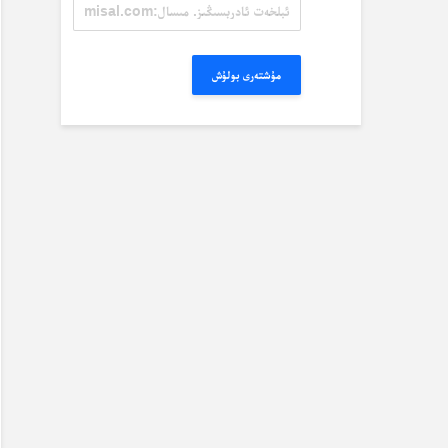
ئېلخەت
ئادرېسىڭىز.
مىسال:
misal@misal.com
مۇشتەرى بولۇش