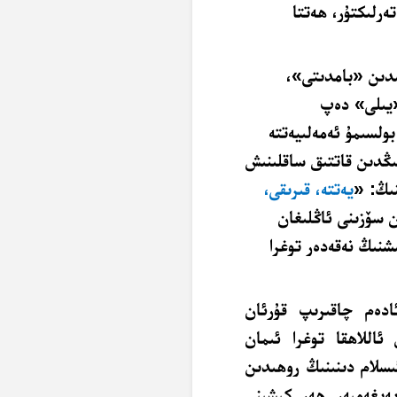
ەرلىكتۇر، ھەتتا
ىدىن «بامدىتى»،
يىلى» دەپ
بولسىمۇ ئەمەلىيەتتە
نىڭدىن قاتتىق ساقلىنىش
نىڭ: «
يەتتە، قىرىقى،
 سۆزىنى ئاڭلىغان
شنىڭ نەقەدەر توغرا
ادەم چاقىرىپ قۇرئان
ئاللاھقا توغرا ئىمان
ىسلام دىنىنىڭ روھىدىن
پەيغەمبەر ھەر كىشىنى