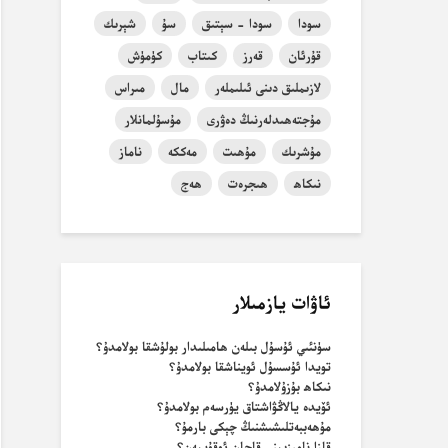
سودا
سودا - سېتىق
سۇ
شېرىك
قۇرئان
قەرز
كىتاب
كۈمۈش
لازىملىق دىنى ئىلىملەر
مال
مىراس
مۇجتەھىدلەرنىڭ دەۋرى
مۇسۇلمانلار
مۇشرىك
مۇھىت
مەككە
ناماز
نىكاھ
ھىجرەت
ھەج
ئاۋات يازمىلار
سۈنئىي ئۇسۇل بىلەن ھامىلىدار بولۇشقا بولامدۇ؟
تويدا ئۇسسۇل ئويناشقا بولامدۇ؟
نىكاھ بۇزۇلامدۇ؟
ئۆيدە يالاڭۋاشتاق يۈرسەم بولامدۇ؟
مۇھەببەتلىشىشنىڭ چېكى بارمۇ؟
قازا نامىزىمنى قاچان ئوقۇيمەن؟