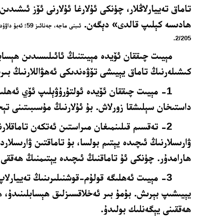
تاماق تەييارلاڭلار، چۈنكى ئۇلارغا ئۇلارنى ئۆز ئىشىدى
ھادىسە كېلىپ قالدى» دېگەن.
.
2/205
مېيىت چىققان ئۆيدە مېيىتنىڭ ئائىلىسىدىن ھېسابل
كىشىلەرنىڭ تاماق يېيىشى تۆۋەندىكى ئەھۋاللارنىڭ بىر
1- مېيىت چىققان ئۆيدە ئولتۇرۇۋېلىپ ئۆي ئەھلىن
داستىخان سېلىشقا زورلاش. بۇ ئۇلارنىڭ مۇسىبىتىنى تېخى
2- تەقسىم قىلىنمىغان مىراستىن ئەتكەن تاماقلار
ۋارىسلارنىڭ ئىچىدە يېتىم بولسا، بۇ تاماقتىن ۋارىسلارد
ھارامدۇر. چۈنكى ئۇ تاماقنىڭ ئىچىدە يېتىمنىڭ ھەققى ب
3- مېيىت ئەھلىگە قولۇم-قوشنىلىرىنىڭ تەييارلاپ
يېيىشىپ بېرىش. بۇمۇ بىر ئەخلاقسىزلىق ھېسابلىنىدۇ، ھ
ھەققىنى يېگەنلىك بولىدۇ.