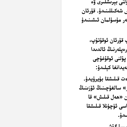
نى بېرىشلىرى ۋە
 شەكىللىنىدۇ. قۇرئان
ەر مۇسۇلمان ئىشىنىدۇ
 قۇرئان ئوقۇتۇپ،
پلەرنىڭ ئالدىدا
 پۇلنى ئوقۇغۇچى
ەيدانغا كېلىدۇ:
ەت قىلىشقا بۇيرۇيدۇ.
» سالغۇچىنىڭ ئۆزىنىڭ
ەن «ھەل قىلىش» قا
اسى ئۈچۈنلا قىلىشقا
ىدۇ.
لمىسا گۆش