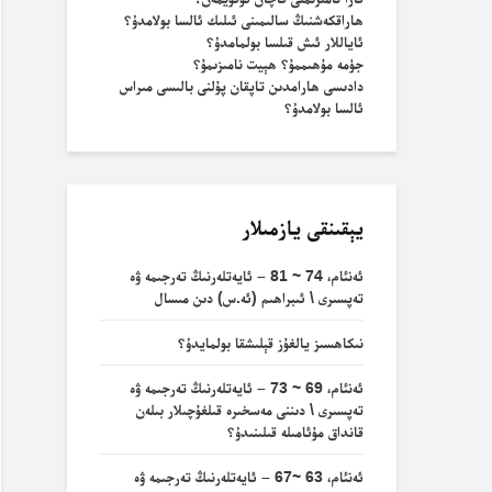
ھاراقكەشنىڭ سالىمىنى ئىلىك ئالسا بولامدۇ؟
ئاياللار ئىش قىلسا بولمامدۇ؟
جۈمە مۇھىممۇ؟ ھېيت نامىزىمۇ؟
دادىسى ھارامدىن تاپقان پۇلنى بالىسى مىراس
ئالسا بولامدۇ؟
يېقىنقى يازمىلار
ئەنئام، 74 ~ 81 – ئايەتلەرنىڭ تەرجىمە ۋە
تەپسىرى \ ئىبراھىم (ئە.س) دىن مىسال
نىكاھسىز يالغۇز قېلىشقا بولمايدۇ؟
ئەنئام، 69 ~ 73 – ئايەتلەرنىڭ تەرجىمە ۋە
تەپسىرى \ دىننى مەسخىرە قىلغۇچىلار بىلەن
قانداق مۇئامىلە قىلىنىدۇ؟
ئەنئام، 63 ~67 – ئايەتلەرنىڭ تەرجىمە ۋە