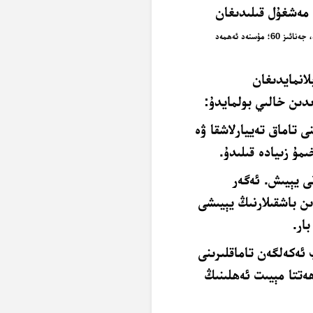
ن مەشغۇل قىلىدىغان
ئىبنى ماجە، جەنائىز 59؛ ئەبۇ داۋۇد، جەنائىز 60؛ مۇسنەد ئەھمەد
انمايدىغان
ىدىن خالىي بولمايدۇ:
ى تاماق تەييارلاشقا ۋە
مۇ زىيادە قىلىدۇ.
نى يېيىش. ئەگەر
ىن باشقىلارنىڭ يېيىشى
ار.
 ئەكەلگەن تاماقلىرىنى
ەتتا مېيىت ئەھلىنىڭ