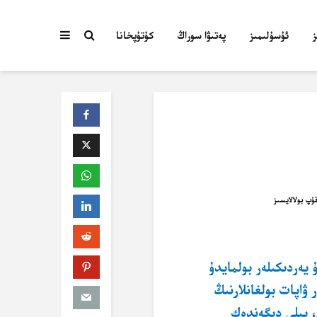
ئۇسۇلىمىز
پەتىۋا سوراڭ
كۇتۇپخانا
يەردىكىلەر بولمايدۇ
 ۋاپات بولغانلارنىڭ
، يىلى دېگەندەك