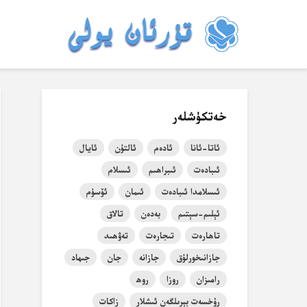
خەتكۈشلەر
ئاتا-ئانا
ئادەم
ئالتۇن
ئايال
ئىبادەت
ئىبراھىم
ئىسلام
ئىسلامدا ئىبادەت
ئىمان
ئۆسۈم
ئېلىم-سېتىم
بەدەن
تالاق
تاھارەت
تىجارەت
تەۋھىد
جازانىخورلۇق
جازانە
جان
جىھاد
رامىزان
روزا
روھ
رۇخسەت بېرىلگەن ئىشلار
زاكات