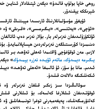
روھى خاپا بولۇپ قالىدۇ» دېگەن ئېتىقادلار ئىنايىن خەت
شېرىككە يېقىندۇر.
ئۇيغۇر مۇسۇلمانلارنىڭ ئارىسىدا مېيىتنىڭ ئارقىس
«ئۈچى»، «يەتتىسى»، «يىگىرمىسى»، «قىرىقى» ۋە «
ئۆتكۈزۈلىدىغان نەزىرلەر بار. بۇلار نەزىر دەپ ئاتالغان 
دىنىمىزدا كۆرسىتىلگەن نەزىرلەردىن ھېساپلانمايدۇ. بۇ
لازىم. مەن ئوقۇغۇچى ۋاقتىمدا ئەھلى تەۋھىد بىر ئالىم
يىگىرمە دېمىدۈك، ماتەم ئۆيىدە نەزرە يېمىدۈك
» دېگەن
ئىدىم. مانا بۇ سۆز، ئۇ ئالىمغا «ئەھلى تەۋھىد» دېيىلى
ئىكەنلىكىگە دالالەت قىلىدۇ.
سوئالىڭىزدا سىز زىكىر قىلغان نەزىرلەر ۋە ئ
ئوقۇتىدىغان ئىشلارغا كەلسەك، بۇ ئىشلارنى قىلىش 
كەلتۈرمىگەنلىك، پەيغەمبەرنى توغرا تونىمىغانلىق ۋە ئ
غاپىل قالغانلىقنىڭ ئالامىتىدۇر! چۈنكى ئاللاھ ۋە 