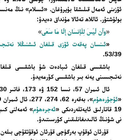
ئۆزىنى ئەمەل قىلىشقا بۇيرۇغان. «ئىسلام» نىڭ مەنىسى
بولۇشتۇر. ئاللاھ تەئالا مۇنداق دەيدۇ:
«
وَأَن لَّيْسَ لِلْإِنسَانِ إِلَّا مَا سَعَى
»
«
ئىنسان پەقەت ئۆزى قىلغان ئىشنىڭلا نەتىجى
.
53/39
باشقىسى قىلغان ئىبادەت شۇ باشقىسى قىلغان
نەتىجىسىنى يەنە بىر باشقىسى كۆرمەيدۇ.
«
ئۇجۇرەھۇم
19 قاتارلىق ئايەتلەردىكى «
ئەجرەھۇم
» ئەمەلنى كىم 
نى شۇنىڭ ئالىدىغانلىقىنى كۆرسىتىدۇ
.
قۇرئان ئوقۇپ بەرگۈچى قۇرئان ئوقۇتقۇچى بىلەن 