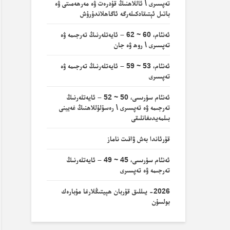
تەپسىرى \ ئاللاھنىڭ قۇدرەت ۋە مەرھەمىتى ۋە
باتىل ئېتىقادكىلەرگە ئاگاھلاندۇرۇش
ئەنئام، 60 ~ 62 – ئايەتلەرنىڭ تەرجىمە ۋە
تەپسىرى \ روھ ۋە جان
ئەنئام، 53 ~ 59 – ئايەتلەرنىڭ تەرجىمە ۋە
تەپسىرى
ئەنئام سۈرىسى، 50 ~ 52 – ئايەتلەرنىڭ
تەرجىمە ۋە تەپسىرى \ رەسۇلۇللاھنىڭ غەيبنى
بىلمەيدىغانلىقى
قۇرئاندا بەش ۋاقىت ناماز
ئەنئام سۈرىسى، 45 ~ 49 – ئايەتلەرنىڭ
تەرجىمە ۋە تەپسىرى
2026- يىللىق قۇربان ھېيتىڭلارغا مۇبارەك
بولسۇن