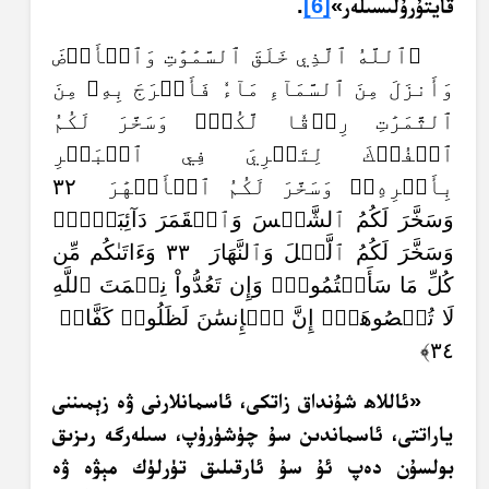
قايتۇرۇلىسىلەر»
[6]
.
﴿ٱللَّهُ ٱلَّذِي خَلَقَ ٱلسَّمَٰوَٰتِ وَٱلۡأَرۡضَ
وَأَنزَلَ مِنَ ٱلسَّمَآءِ مَآءٗ فَأَخۡرَجَ بِهِۦ مِنَ
ٱلثَّمَرَٰتِ رِزۡقٗا لَّكُمۡۖ وَسَخَّرَ لَكُمُ
ٱلۡفُلۡكَ لِتَجۡرِيَ فِي ٱلۡبَحۡرِ
بِأَمۡرِهِۦۖ وَسَخَّرَ لَكُمُ ٱلۡأَنۡهَٰرَ ٣٢
وَسَخَّرَ لَكُمُ ٱلشَّمۡسَ وَٱلۡقَمَرَ دَآئِبَيۡنِۖ
وَسَخَّرَ لَكُمُ ٱلَّيۡلَ وَٱلنَّهَارَ ٣٣ وَءَاتَىٰكُم مِّن
كُلِّ مَا سَأَلۡتُمُوهُۚ وَإِن تَعُدُّواْ نِعۡمَتَ ٱللَّهِ
لَا تُحۡصُوهَآۗ إِنَّ ٱلۡإِنسَٰنَ لَظَلُومٞ كَفَّارٞ
٣٤﴾
«ئاللاھ شۇنداق زاتكى، ئاسمانلارنى ۋە زېمىننى
ياراتتى، ئاسماندىن سۇ چۈشۈرۈپ، سىلەرگە رىزىق
بولسۇن دەپ ئۇ سۇ ئارقىلىق تۈرلۈك مېۋە ۋە