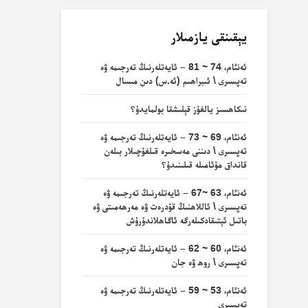
يېقىنقى يازمىلار
ئەنئام، 74 ~ 81 – ئايەتلەرنىڭ تەرجىمە ۋە
تەپسىرى \ ئىبراھىم (ئە.س) دىن مىسال
نىكاھسىز يالغۇز قېلىشقا بولمايدۇ؟
ئەنئام، 69 ~ 73 – ئايەتلەرنىڭ تەرجىمە ۋە
تەپسىرى \ دىننى مەسخىرە قىلغۇچىلار بىلەن
قانداق مۇئامىلە قىلىنىدۇ؟
ئەنئام، 63 ~67 – ئايەتلەرنىڭ تەرجىمە ۋە
تەپسىرى \ ئاللاھنىڭ قۇدرەت ۋە مەرھەمىتى ۋە
باتىل ئېتىقادكىلەرگە ئاگاھلاندۇرۇش
ئەنئام، 60 ~ 62 – ئايەتلەرنىڭ تەرجىمە ۋە
تەپسىرى \ روھ ۋە جان
ئەنئام، 53 ~ 59 – ئايەتلەرنىڭ تەرجىمە ۋە
تەپسىرى