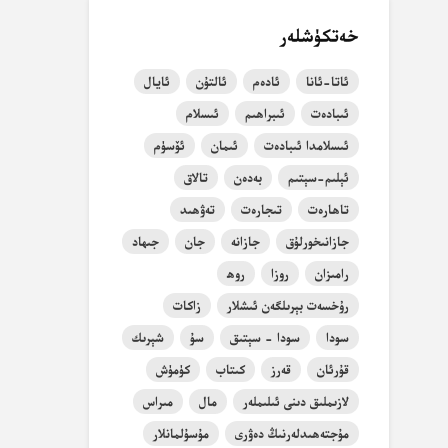
خەتكۈشلەر
ئاتا-ئانا
ئادەم
ئالتۇن
ئايال
ئىبادەت
ئىبراھىم
ئىسلام
ئىسلامدا ئىبادەت
ئىمان
ئۆسۈم
ئېلىم-سېتىم
بەدەن
تالاق
تاھارەت
تىجارەت
تەۋھىد
جازانىخورلۇق
جازانە
جان
جىھاد
رامىزان
روزا
روھ
رۇخسەت بېرىلگەن ئىشلار
زاكات
سودا
سودا - سېتىق
سۇ
شېرىك
قۇرئان
قەرز
كىتاب
كۈمۈش
لازىملىق دىنى ئىلىملەر
مال
مىراس
مۇجتەھىدلەرنىڭ دەۋرى
مۇسۇلمانلار