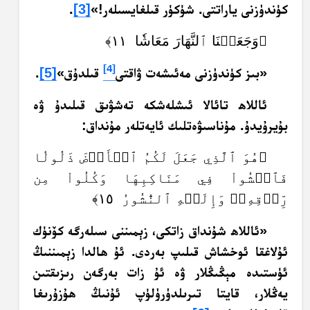
كۈندۈزنى ياراتتى. شۈكۈر قىلغايسىلەر!»
[3]
.
﴿وَجَعَلۡنَا ٱلنَّهَارَ مَعَاشٗا ١١﴾
[4]
«بىز كۈندۈزنى مەئىشەت ۋاقتى
قىلدۇق»
[5]
.
ئاللاھ تائالا ئىشلەشكە تەشۋىق قىلىدۇ ۋە
بۇيرۇيدۇ. مۇناسىۋەتلىك ئايەتلەر مۇنداق:
﴿هُوَ ٱلَّذِي جَعَلَ لَكُمُ ٱلۡأَرۡضَ ذَلُولٗا
فَٱمۡشُواْ فِي مَنَاكِبِهَا وَكُلُواْ مِن
رِّزۡقِهِۦۖ وَإِلَيۡهِ ٱلنُّشُورُ ١٥﴾
«ئاللاھ شۇنداق زاتكى، زېمىننى سىلەرگە كۆنۈك
ئۇلاغقا ئوخشاش قىلىپ بەردى. ئۇ ھالدا زېمىننىڭ
ئۈستىدە مېڭىڭلار ۋە ئۇ زات بەرگەن رىزىقتىن
يەڭلار، قايتا تىرىلدۈرۈلۈپ ئۇنىڭ ھۇزۇرىغا