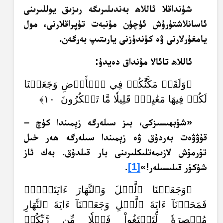
شۇنداقلا ئاللاھ بەندىلىرىگە رىزىق يوللىرىنى
ئاسانلاشتۇرۇش ئۈچۈن مۇنبەت تۇپراقلارنى، مول
يامغۇرلارنى ۋە كۈندۈزنى يارىتىپ بەرگەن.
ئاللاھ تائالا مۇنداق دەيدۇ:
﴿وَلَقَدۡ مَكَّنَّٰكُمۡ فِي ٱلۡأَرۡضِ وَجَعَلۡنَا
لَكُمۡ فِيهَا مَعَٰيِشَۗ قَلِيلٗا مَّا تَشۡكُرُونَ ١٠﴾
«شۈبھىسىزكى، بىز سىلەرگە زېمىندا كۈچ –
قۇۋۋەت بەردۇق ۋە زېمىندا سىلەرگە ھەر خىل
تۇرمۇش لازىمەتلىكلىرىنى بار قىلدۇق. بەك ئاز
شۈكۈر قىلىسىلەر!»
[1]
.
﴿وَجَعَلۡنَا ٱلَّيۡلَ وَٱلنَّهَارَ ءَايَتَيۡنِۖ
فَمَحَوۡنَآ ءَايَةَ ٱلَّيۡلِ وَجَعَلۡنَآ ءَايَةَ ٱلنَّهَارِ
مُبۡصِرَةٗ لِّتَبۡتَغُواْ فَضۡلٗا مِّن رَّبِّكُمۡ