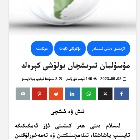
لازىملىق دىنىي ئىلىملەر
بۈگۈنكى ئايەت
مۇئامىلە
مۇسۇلمان تىرىشچان بولۇشى كېرەك
2023-09-08
140 قېتىم كۆرۈلدى
3 مىنۇتتا ئوقۇپ بولالايسىز
ئىش ۋە ئىشچى
ئىسلام دىنى ھەر كىشىنى ئۆز ئەمگىكىگە
تايىنىپ ياشاشقا، تىلەمچىلىكتىن ۋە تەمەخورلۇقتىن