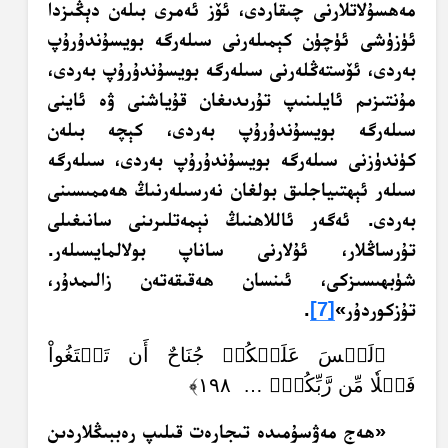
مەھسۇلاتلارنى چىقاردى، ئۆز ئەمرى بىلەن دېڭىزدا
ئۈزۈشى ئۈچۈن كېمىلەرنى سىلەرگە بويسۇندۇرۇپ
بەردى، ئۆستەڭلەرنى سىلەرگە بويسۇندۇرۇپ بەردى،
مۇنتىزىم ئايلىنىپ تۇرىدىغان قۇياشنى ۋە ئاينى
سىلەرگە بويسۇندۇرۇپ بەردى، كېچە بىلەن
كۈندۈزنى سىلەرگە بويسۇندۇرۇپ بەردى، سىلەرگە
سىلەر ئېھتىياجلىق بولغان نەرسىلەرنىڭ ھەممىسىنى
بەردى. ئەگەر ئاللاھنىڭ نېمەتلىرىنى سانىغىلى
تۇرساڭلار، ئۇلارنى ساناپ بولالمايسىلەر.
شۈبھىسىزكى، ئىنسان ھەقىقەتەن زالىمدۇر،
تۇزكوردۇر»
[7]
.
﴿لَيۡسَ عَلَيۡكُمۡ جُنَاحٌ أَن تَبۡتَغُواْ
فَضۡلٗا مِّن رَّبِّكُمۡۚ … ١٩٨﴾
«ھەج مەۋسۇمىدە تىجارەت قىلىپ رەببىڭلاردىن