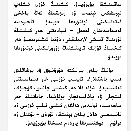
ساقلىنىشقا بۇيرۇيدۇ. كىشىنىڭ ئۆزى ئىشلەپ
ئېرىشكەن نېئمەت ۋە رىزىقنىڭ ئەڭ ياخشى
ئىكەنلىكىنى ئوتتۇرىغا قويىدۇ. ئاخىرەتتە
ئەسقاتىدىغان ئەمەل – ئىبادەتنى ھەر كىشىنىڭ
ئۆزىنىڭ قىلىشى لازىملىقىنى، دۇنيا ئىشلىرىدىمۇ ھەر
كىشىنىڭ ئۆزىگە تايىنىشنىڭ زۆرۈرلىكىنى ئوتتۇرىغا
قويىدۇ.
بۇنىڭ بىلەن بىرلىكتە ھۇرۇنلۇق ۋە بوشاڭلىق
قىلىپ باشقىلارغا تايىنىپ ئۆزىنى خار قىلماسلىقنى
تەكىتلەيدۇ، شۇنداقلا ھەر كىشىنى جانلىق، كۈچلۈك،
ئىشچان ۋە پائالىيەتچان بولۇشقا، ھاياتنىڭ ھەر
ساھەسىدە قولىدىن كەلگەن ئىشنى قىلىپ ئۆزىنى ۋە
ئائىلىسىنى ھالال بىلەن بېقىشقا، ئۇرۇق – تۇغقان ۋە
قولۇم – قوشنىلىرىغا ياردەم قىلىشقا بۇيرۇيدۇ.