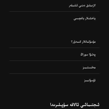
لازىملىق دىنىي ئىلىملەر
ياخشىلار باغچىسى
مۇسۇلمانلار كىمدۇر؟
پەتىۋا سوراڭ
مەقسىتىمىز
ئۇسۇلىمىز
ئىجتىمائىي ئالاقە سۇپىلىرىدا