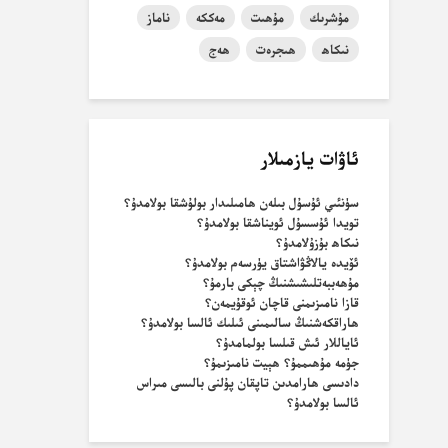
مۇشرىك
مۇھىت
مەككە
ناماز
نىكاھ
ھىجرەت
ھەج
ئاۋات يازمىلار
سۈنئىي ئۇسۇل بىلەن ھامىلىدار بولۇشقا بولامدۇ؟
تويدا ئۇسسۇل ئويناشقا بولامدۇ؟
نىكاھ بۇزۇلامدۇ؟
ئۆيدە يالاڭۋاشتاق يۈرسەم بولامدۇ؟
مۇھەببەتلىشىشنىڭ چېكى بارمۇ؟
قازا نامىزىمنى قاچان ئوقۇيمەن؟
ھاراقكەشنىڭ سالىمىنى ئىلىك ئالسا بولامدۇ؟
ئاياللار ئىش قىلسا بولمامدۇ؟
جۈمە مۇھىممۇ؟ ھېيت نامىزىمۇ؟
دادىسى ھارامدىن تاپقان پۇلنى بالىسى مىراس
ئالسا بولامدۇ؟