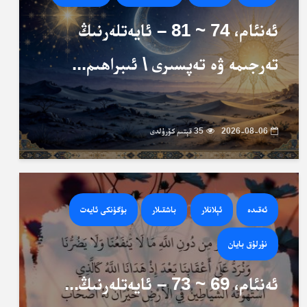
ئەنئام، 74 ~ 81 – ئايەتلەرنىڭ
تەرجىمە ۋە تەپسىرى \ ئىبراھىم...
2026-08-06
35 قېتىم كۆرۈلدى
ئەقىدە
ئېلانلار
باشقىلار
بۈگۈنكى ئايەت
نۇرلۇق بايان
ئەنئام، 69 ~ 73 – ئايەتلەرنىڭ...