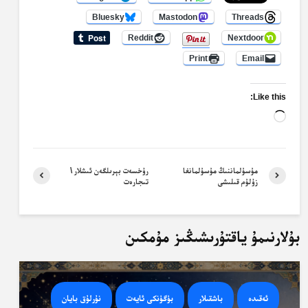
Bluesky
Mastodon
Threads
Reddit
Nextdoor
Print
Email
Like this:
Loading…
مۇسۇلماننىڭ مۇسۇلمانغا
رۇخسەت بېرىلگەن ئىشلار \
زۇلۇم قىلىشى
تىجارەت
بۇلارنىمۇ ياقتۇرىشىڭىز مۇمكىن
ئەقىدە
باشقىلار
بۈگۈنكى ئايەت
نۇرلۇق بايان