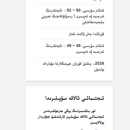
ئەنئام سۈرىسى، 50 ~ 52 – ئايەتلەرنىڭ
تەرجىمە ۋە تەپسىرى \ رەسۇلۇللاھنىڭ غەيبنى
بىلمەيدىغانلىقى
قۇرئاندا بەش ۋاقىت ناماز
ئەنئام سۈرىسى، 45 ~ 49 – ئايەتلەرنىڭ
تەرجىمە ۋە تەپسىرى
2026- يىللىق قۇربان ھېيتىڭلارغا مۇبارەك
بولسۇن
ئىجتىمائىي ئالاقە سۇپىلىرىدا
تور بىكتىمىزنىىڭ يېڭى مەزمۇنلىرىدىن
ئىجتىمائىي ئالاقە سۇپىلىرى ئارقىلىقمۇ خەۋەردار
بولالايسىز.