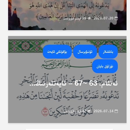
2026-07-20
99 قېتىم كۆرۈلدى
باشقىلار
ئۇنىۋېرسال
بۈگۈنكى ئايەت
نۇرلۇق بايان
ئەنئام، 63 ~67 – ئايەتلەرنىڭ...
2026-07-14
42 قېتىم كۆرۈلدى