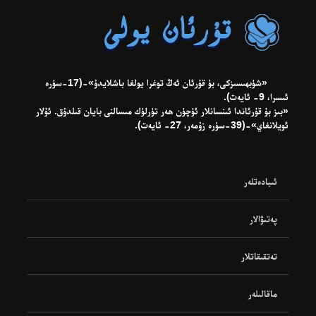
«شۈبھىسىزكى، بۇ قۇرئان ئەڭ توغرا يولغا باشلايدۇ»-(17-سۈرە
ئىسرا، 9- ئايەت).
«بىز بۇ قۇرئاندا ئىنسانلار ئۈچۈن ھەر تۈرلۈك مىسالنى بايان قىلدۇق. ئۇلار
ئويلانغاي»-(39-سۈرە زۇمەر، 27- ئايەت).
ئىبادەتلەر
پەتىۋالار
تەتقىقاتلار
ماقالىلەر