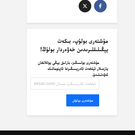
مۇشتەرى بولۇپ، بىكەت
يېڭىلىقلىرىدىن خەۋەردار بولۇڭ!
مۇشتەرى بولسىڭىز، بارلىق يېڭى يوللانغان
يازمىلار ئېلخەت ئادرېسىڭىزغا ئاپتوماتىك
ئەۋەتىلىدۇ.
ئېلخەت
ئادرېسىڭىز.
مىسال:
misal@misal.com
مۇشتەرى بولۇش