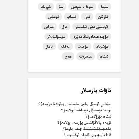
سودا
سودا - سېتىق
سۇ
شېرىك
قۇرئان
قەرز
كىتاب
كۈمۈش
لازىملىق دىنى ئىلىملەر
مال
مىراس
مۇجتەھىدلەرنىڭ دەۋرى
مۇسۇلمانلار
مۇشرىك
مۇھىت
مەككە
ناماز
نىكاھ
ھىجرەت
ھەج
ئاۋات يازمىلار
سۈنئىي ئۇسۇل بىلەن ھامىلىدار بولۇشقا بولامدۇ؟
تويدا ئۇسسۇل ئويناشقا بولامدۇ؟
نىكاھ بۇزۇلامدۇ؟
ئۆيدە يالاڭۋاشتاق يۈرسەم بولامدۇ؟
مۇھەببەتلىشىشنىڭ چېكى بارمۇ؟
قازا نامىزىمنى قاچان ئوقۇيمەن؟