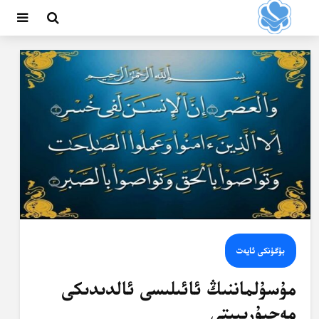
بۈگۈنكى ئايەت
مۇسۇلماننىڭ ئائىلىسى ئالدىدىكى
مەجبۇرىيىتى