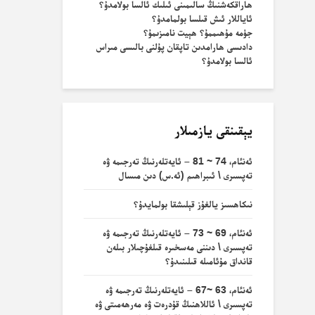
ھاراقكەشنىڭ سالىمىنى ئىلىك ئالسا بولامدۇ؟
ئاياللار ئىش قىلسا بولمامدۇ؟
جۈمە مۇھىممۇ؟ ھېيت نامىزىمۇ؟
دادىسى ھارامدىن تاپقان پۇلنى بالىسى مىراس
ئالسا بولامدۇ؟
يېقىنقى يازمىلار
ئەنئام، 74 ~ 81 – ئايەتلەرنىڭ تەرجىمە ۋە
تەپسىرى \ ئىبراھىم (ئە.س) دىن مىسال
نىكاھسىز يالغۇز قېلىشقا بولمايدۇ؟
ئەنئام، 69 ~ 73 – ئايەتلەرنىڭ تەرجىمە ۋە
تەپسىرى \ دىننى مەسخىرە قىلغۇچىلار بىلەن
قانداق مۇئامىلە قىلىنىدۇ؟
ئەنئام، 63 ~67 – ئايەتلەرنىڭ تەرجىمە ۋە
تەپسىرى \ ئاللاھنىڭ قۇدرەت ۋە مەرھەمىتى ۋە