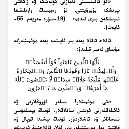
«ئۇ ئائىلىسىنى نامازنى ئۆتەشكە ۋە زاكاتنى
بېرىشكە بۇيرۇيتتى. ئۇ رەببىنىڭ رازىلىقىغا
ئېرىشكەن بىرى ئىدى» – (19-سۈرە مەريەم، 55-
ئايەت).
ئاللاھ تائالا يەنە بىر ئايىتدە يەنە مۇئمىنلەرگە
مۇنداق ئەمىر قىلىدۇ:
يَٰٓأَيُّهَا ٱلَّذِينَ ءَامَنُواْ قُوٓاْ أَنفُسَكُمۡ
وَأَهۡلِيكُمۡ نَارٗا وَقُودُهَا ٱلنَّاسُ وَٱلۡحِجَارَةُ
عَلَيۡهَا مَلَٰٓئِكَةٌ غِلَاظٞ شِدَادٞ لَّا يَعۡصُونَ ٱللَّهَ
مَآ أَمَرَهُمۡ وَيَفۡعَلُونَ مَا يُؤۡمَرُونَ
«ئى مۇئمىنلار! سىلەر ئۆزۈڭلارنى ۋە
ئائىلەڭلەرنى ئوتتىن ساقلاڭلار. ئۇنىڭ يېقىلغۇسى
ئىنسانلار ۋە تاشلاردۇر. ئۇنىڭ بېشىدا قوپال ۋە
قاتتىق قول پەرىشتىلەر بار. ئۇلار ئاللاھنىڭ ئەمرىگە