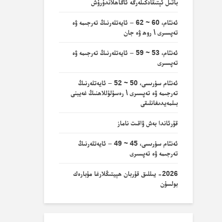
باتىل ئېتىقادكىلەرگە ئاگاھلاندۇرۇش
ئەنئام، 60 ~ 62 – ئايەتلەرنىڭ تەرجىمە ۋە
تەپسىرى \ روھ ۋە جان
ئەنئام، 53 ~ 59 – ئايەتلەرنىڭ تەرجىمە ۋە
تەپسىرى
ئەنئام سۈرىسى، 50 ~ 52 – ئايەتلەرنىڭ
تەرجىمە ۋە تەپسىرى \ رەسۇلۇللاھنىڭ غەيبنى
بىلمەيدىغانلىقى
قۇرئاندا بەش ۋاقىت ناماز
ئەنئام سۈرىسى، 45 ~ 49 – ئايەتلەرنىڭ
تەرجىمە ۋە تەپسىرى
2026- يىللىق قۇربان ھېيتىڭلارغا مۇبارەك
بولسۇن