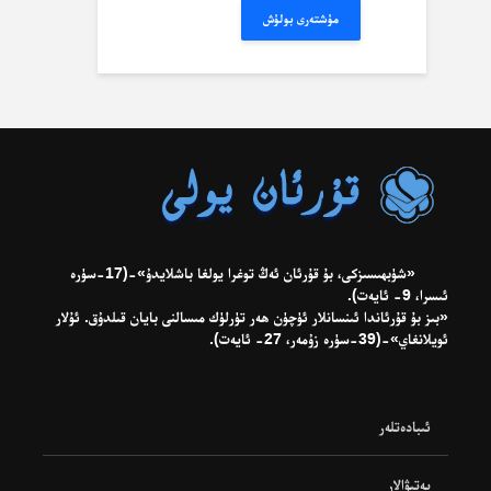
مۇشتەرى بولۇش
«شۈبھىسىزكى، بۇ قۇرئان ئەڭ توغرا يولغا باشلايدۇ»-(17-سۈرە
ئىسرا، 9- ئايەت).
«بىز بۇ قۇرئاندا ئىنسانلار ئۈچۈن ھەر تۈرلۈك مىسالنى بايان قىلدۇق. ئۇلار
ئويلانغاي»-(39-سۈرە زۇمەر، 27- ئايەت).
ئىبادەتلەر
پەتىۋالار