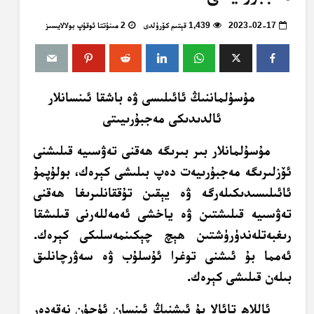
2023-02-17
1,439 قېتىم كۆرۈلدى
2 مىنۇتتا ئوقۇپ بولالايسىز
مۇسۇلماننىڭ ئائىلىسى ۋە باشقا ئىنسانلار
ئالدىدىكى مەجبۇرىيىتى
مۇسۇلمانلار بىر بىرىگە ھەقنى تەۋسىيە قىلىشنى
ئۆزلىرىگە مەجبۇرىيەت دەپ بىلىشى كېرەك، بولۇپمۇ
ئائىلىسىدىكىلەرگە ۋە يېقىن تۇققانلىرىغا ھەقنى
تەۋسىيە قىلىشتىن ۋە ياخشى ئەمەللەرنى قىلىشقا
رىغبەتلەندۈرۈشتىن ھېچ چېكىنمەسلىكى كېرەك.
ئەمما بۇ ئىشنى توغرا ئۇسلۇب ۋە سەۋرچانلىق
بىلەن قىلىشى كېرەك.
ئاللاھ تائالا بۇ ئىشنىڭ ئىنسان ئۈچۈن نەقەدەر