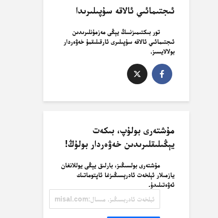
ئىجتىمائىي ئالاقە سۇپىلىرىدا
تور بىكتىمىزنىىڭ يېڭى مەزمۇنلىرىدىن
ئىجتىمائىي ئالاقە سۇپىلىرى ئارقىلىقمۇ خەۋەردار
بولالايسىز.
مۇشتەرى بولۇپ، بىكەت
يېڭىلىقلىرىدىن خەۋەردار بولۇڭ!
مۇشتەرى بولسىڭىز، بارلىق يېڭى يوللانغان
يازمىلار ئېلخەت ئادرېسىڭىزغا ئاپتوماتىك
ئەۋەتىلىدۇ.
ئېلخەت
ئادرېسىڭىز.
مىسال:
misal@misal.com