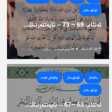
نۇرلۇق بايان
ئەنئام، 69 ~ 73 – ئايەتلەرنىڭ...
2026-07-20
98 قېتىم كۆرۈلدى
باشقىلار
ئۇنىۋېرسال
بۈگۈنكى ئايەت
نۇرلۇق بايان
ئەنئام، 63 ~67 – ئايەتلەرنىڭ...