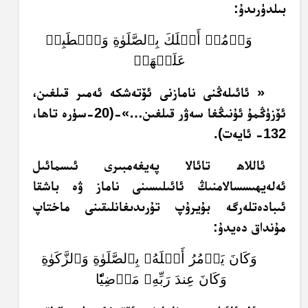
بىلدۈرىدۇ:
وَأۡمُرۡ أَهۡلَكَ بِٱلصَّلَوٰةِ وَٱصۡطَبِرۡ
عَلَيۡهَاۖ
« ئائىلەڭنى نامازنى ئۆتەشكە ئەمىر قىلغىن،
ئۆزۈڭمۇ ئۇنىڭغا سەۋر قىلغىن…»-(20-سۈرە تاھا،
132- ئايەت).
ئاللاھ تائالا پەيغەمبىرى ئىسمائىل
ئەلەيھىسسالامنىڭ ئائىلىسىنى ناماز ۋە باشقا
ئىبادەتلەرگە بۇيرۇپ تۇرىدىغانلىقىنى ماختاپ
مۇنداق دەيدۇ:
وَكَانَ يَأۡمُرُ أَهۡلَهُۥ بِٱلصَّلَوٰةِ وَٱلزَّكَوٰةِ
وَكَانَ عِندَ رَبِّهِۦ مَرۡضِيّٗا