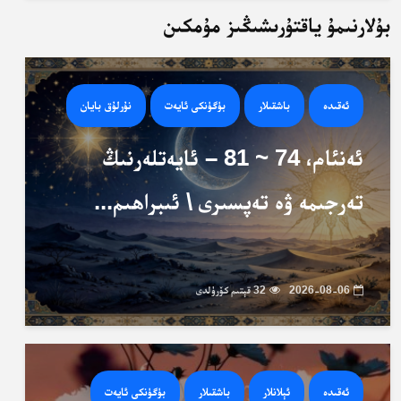
بۇلارنىمۇ ياقتۇرىشىڭىز مۇمكىن
ئەقىدە
باشقىلار
بۈگۈنكى ئايەت
نۇرلۇق بايان
ئەنئام، 74 ~ 81 – ئايەتلەرنىڭ
تەرجىمە ۋە تەپسىرى \ ئىبراھىم...
2026-08-06
32 قېتىم كۆرۈلدى
ئەقىدە
ئېلانلار
باشقىلار
بۈگۈنكى ئايەت