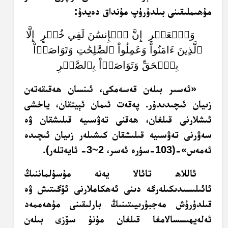
مۇھىملىقىنى بىلدۈرۈپ مۇنداق دەيدۇ:
وَٱلۡعَصۡرِ إِنَّ ٱلۡإِنسَٰنَ لَفِي خُسۡرٍ إِلَّا
ٱلَّذِينَ ءَامَنُواْ وَعَمِلُواْ ٱلصَّٰلِحَٰتِ وَتَوَاصَوۡاْ
بِٱلۡحَقِّ وَتَوَاصَوۡاْ بِٱلصَّبۡرِ
«ئەسىر بىلەن قەسەمكى، ئىنسان ھەقىقەتەن
زىيان ئىچىدىدۇر. پەقەت ئىمان ئېيتقان، ياخشى
ئىشلارنى قىلغان، ھەقنى تەۋسىيە قىلىشقان ۋە
سەۋرنى تەۋسىيە قىلىشقان كىشىلەر زىيان ئىچىدە
ئەمەس»-(103-سۈرە ئەسر، 2~3- ئايەتلەر).
ئاللاھ تائالا يەنە مۇسۇلماننىڭ
ئائىلىسىدىكىلەرگە دىنى ئەھكاملارنى ئۆگىتىش ۋە
قىلدۇرۇش مەجبۇرىيىتىنىڭ بارلىقىنى مۇھەممەد
ئەلەيھىسسالامغا قىلغان مۇنۇ سۆزى بىلەن