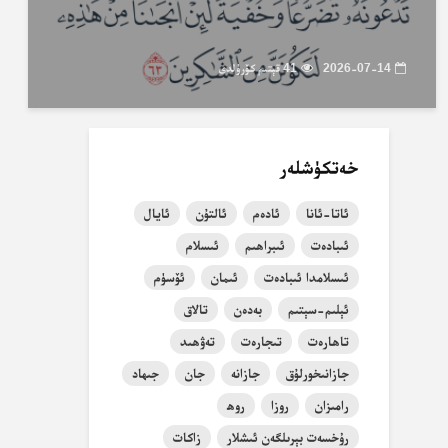
2026-07-14
41 قېتىم كۆرۈلدى
خەتكۈشلەر
ئاتا-ئانا
ئادەم
ئالتۇن
ئايال
ئىبادەت
ئىبراھىم
ئىسلام
ئىسلامدا ئىبادەت
ئىمان
ئۆسۈم
ئېلىم-سېتىم
بەدەن
تالاق
تاھارەت
تىجارەت
تەۋھىد
جازانىخورلۇق
جازانە
جان
جىھاد
رامىزان
روزا
روھ
رۇخسەت بېرىلگەن ئىشلار
زاكات