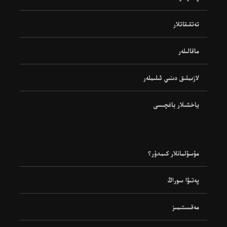
تەتقىقاتلار
ماقالىلەر
لازىملىق دىنىي ئىلىملەر
ياخشىلار باغچىسى
مۇسۇلمانلار كىمدۇر؟
پەتىۋا سوراڭ
مەقسىتىمىز