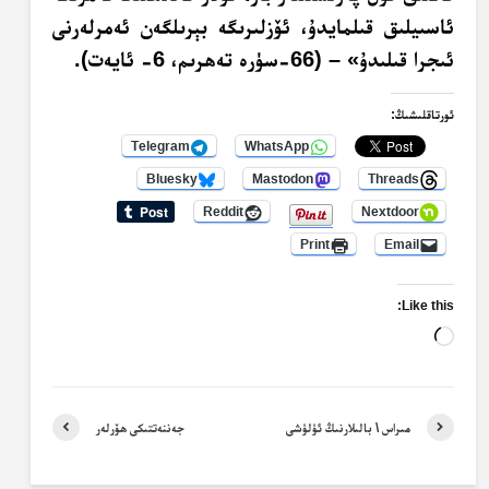
ئاسىيلىق قىلمايدۇ، ئۆزلىرىگە بېرىلگەن ئەمرلەرنى
ئىجرا قىلىدۇ» – (66-سۈرە تەھرىم، 6- ئايەت).
ئورتاقلىشىڭ:
Telegram
WhatsApp
Bluesky
Mastodon
Threads
Reddit
Nextdoor
Print
Email
Like this:
Loading…
مىراس \ بالىلارنىڭ ئۈلۈشى
جەننەتتىكى ھۆرلەر