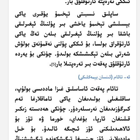
ئىككى تەرەپتە ئارتۇقلۇق بار.
ساپلىق نىسبىتى تېخىمۇ يۇقىرى ياكى
بېسىلىشى تېخىمۇ ياخشى بىر پۇلنىڭ ئېغىرلىقى
باشقا بىر پۇلنىڭ ئېغىرلىقى بىلەن تەڭ ياكى
ئارتۇقراق بولسا، بۇ ئىككى پۇلنى نەقمۇنەق بولۇش
شەرتى بىلەن تېگىشىشكە بولىدۇ. چۈنكى بۇ يەردە
ئارتۇقلۇق پەقەت بىر تەرەپتىلا بار
.
[5]
ئە- تائام (ئىنسان يېمەكلىكى)
تائام پەقەت ئاساسلىق غىزا ماددىسى بولۇپ،
ساقلىغىلى بولىدىغان ياكى تاماقلارغا تەم
كىرگۈزىدىغان نەرسىلەردۇر. چۈنكى ھەدىستە زىكىر
قىلىنغان ئارپا، بۇغداي، خورما ۋە تۇز بۇ
ئالاھىدىلىكنى ئۆز ئىچىگە ئالىدۇ. بۇ خىل
ماددىلارنى ئۆز جىنسىغا تېگىشكەندە تېگىشىشنىڭ