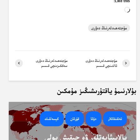
Like this:
Loading…
مۇجتەھىدلەرنىڭ دەۋرى
مۇجتەھىدلەرنىڭ دەۋرى
مۇجتەھىدلەرنىڭ دەۋرى
ئالتىنچى قىسىم
سەككىزىنچى قىسىم
بۇلارنىمۇ ياقتۇرىشىڭىز مۇمكىن
تەتقىقاتلار
دۇئا
قۇرئان
كېسەللىك
بالايىئاپەتلەر ۋە چىقىش يولى