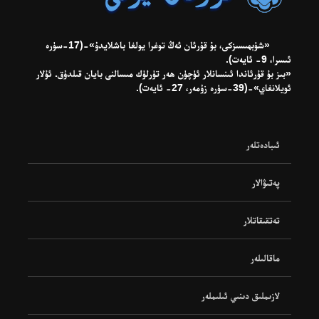
«شۈبھىسىزكى، بۇ قۇرئان ئەڭ توغرا يولغا باشلايدۇ»-(17-سۈرە
ئىسرا، 9- ئايەت).
«بىز بۇ قۇرئاندا ئىنسانلار ئۈچۈن ھەر تۈرلۈك مىسالنى بايان قىلدۇق. ئۇلار
ئويلانغاي»-(39-سۈرە زۇمەر، 27- ئايەت).
ئىبادەتلەر
پەتىۋالار
تەتقىقاتلار
ماقالىلەر
لازىملىق دىنىي ئىلىملەر