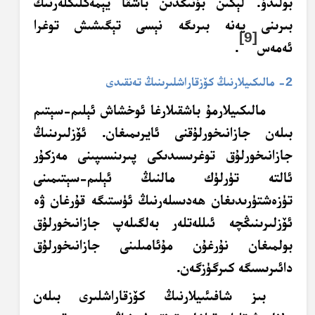
بولىدۇ. لېكىن بۇنىڭدىن باشقا يېمەكلىكلەرنىڭ
بىرىنى يەنە بىرىگە نېسى تېگىشىش توغرا
[9]
ئەمەس
.
2- مالىكىيلارنىڭ كۆزقاراشلىرىنىڭ تەنقىدى
مالىكىيلارمۇ باشقىلارغا ئوخشاش ئېلىم-سېتىم
بىلەن جازانىخورلۇقنى ئايرىمىغان. ئۆزلىرىنىڭ
جازانىخورلۇق توغرىسىدىكى پىرىنسىپىنى مەزكۇر
ئالتە تۈرلۈك مالنىڭ ئېلىم-سېتىمىنى
تۈزەشتۈرىدىغان ھەدىسلەرنىڭ ئۈستىگە قۇرغان ۋە
ئۆزلىرىنىڭچە ئىللەتلەر بەلگىلەپ جازانىخورلۇق
بولمىغان نۇرغۇن مۇئامىلىنى جازانىخورلۇق
دائىرىسىگە كىرگۈزگەن.
بىز شافىئىيلارنىڭ كۆزقاراشلىرى بىلەن