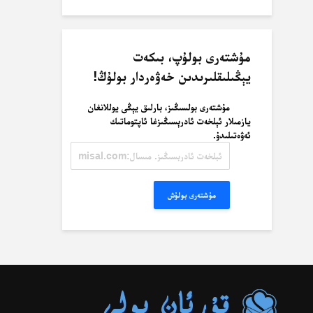
مۇشتەرى بولۇپ، بىكەت
يېڭىلىقلىرىدىن خەۋەردار بولۇڭ!
مۇشتەرى بولسىڭىز، بارلىق يېڭى يوللانغان
يازمىلار ئېلخەت ئادرېسىڭىزغا ئاپتوماتىك
ئەۋەتىلىدۇ.
ئېلخەت
ئادرېسىڭىز.
مىسال:
misal@misal.com
مۇشتەرى بولۇش