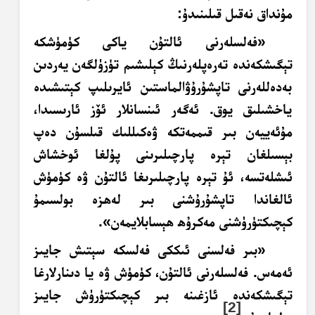
مۇنداق نەقىل قىلىنىدۇ:
«فەلسلەرنى ئالتۇن ياكى كۈمۈشكە
تېگىشكەندە تەرەپلەرنىڭ كېلىشىم تۈزۈلگەن يەردىن
بەدەللەرنى تاپشۇرۇۋالماستىن ئايرىلىپ كېتىشىدە
ياخشىلىق يوق. ئەگەر ئىنسانلار ئۆز ئارىسىدا،
مۇئەييەن بىر قىممەتكە ۋەكىللىك قىلسۇن دەپ
بېسىلغان تېرە پارچىلىرىنى پۇلغا ئوخشاش
ئىشلەتسە، ئۇ تېرە پارچىلىرىغا ئالتۇن ۋە كۈمۈش
ئالغاندا تاپشۇرۇشنى بىر لەھزە بولسىمۇ
كېچىكتۈرۈشنى
مەكرۇھ ھېسابلايمەن».
«بىر فەلسنى ئىككى فەلسكە سېتىش جايىز
ئەمەس. فەلسلەرنى ئالتۇن، كۈمۈش ۋە يا دىنارلارغا
تېگىشكەندە ئازغىنە بىر كېچىكتۈرۈش جايىز
[2]