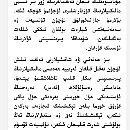
مۇناسىۋەتلىك قىلغان تەنقىدلەرنىڭ زور بىر قىسمى
مالىكىيلارنىڭ كۆزقاراشلىرى ئۈچۈنمۇ كۈچكە ئىگە.
بۇلارمۇ جازانىخورلۇق ئۈچۈن تۇئمىيەت ۋە
سەمەنىيەتتىن ئىبارەت بولغان ئىككى ئىللەت
بەلگىلىگەن، شۇنداقلا
پىرىنسىپىنى ئۇلارنىڭ
ئۈستىگە قۇرغان.
بىز ھەنەفىي ۋە شافىئىيلارنى تەنقىد قىلىش
ئۈچۈن نەقىل قىلغان ئەرىييە ھەدىسى مالىكىيلارنىڭ
پىرىنسىپىنى بىكار قىلىپ تاشلاشقىمۇ يېتىدۇ.
مادامىكى رەسۇلۇللاھ (ئە.س) دەرەخنىڭ
ئۈستىدىكى ھۆل خورمىنى يەردىكى ھۆل ياكى
قۇرۇق خورما بىلەن تېگىشىشكە ئىجازەت بەرگەن
ئىكەن، تېگىشىشنىڭ نەق ۋە مىقدارلارنىڭ تەڭ
بولۇشىنى شەرت قىلمىغان ئىكەن، تۇئمىيەت ئۆسۈم