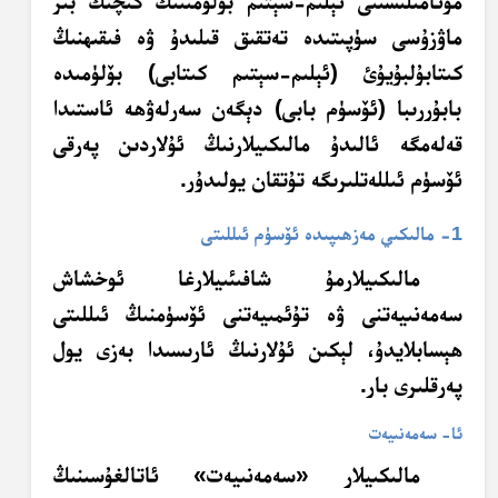
مۇئامىلىسىنى ئېلىم-سېتىم بۆلۈمىنىڭ كىچىك بىر
ماۋزۇسى سۈپىتىدە تەتقىق قىلىدۇ ۋە فىقىھنىڭ
كىتابۇلبۇيۇئ (ئېلىم-سېتىم كىتابى) بۆلۈمىدە
بابۇررىبا (ئۆسۈم بابى) دېگەن سەرلەۋھە ئاستىدا
قەلەمگە ئالىدۇ مالىكىيلارنىڭ ئۇلاردىن پەرقى
ئۆسۈم ئىللەتلىرىگە تۇتقان يولىدۇر.
1- مالىكىي مەزھىپىدە ئۆسۈم ئىللىتى
مالىكىيلارمۇ شافىئىيلارغا ئوخشاش
سەمەنىيەتنى ۋە تۇئمىيەتنى ئۆسۈمنىڭ ئىللىتى
ھېسابلايدۇ، لېكىن ئۇلارنىڭ ئارىسىدا بەزى يول
پەرقلىرى بار.
ئا- سەمەنىيەت
مالىكىيلار «سەمەنىيەت» ئاتالغۇسىنىڭ