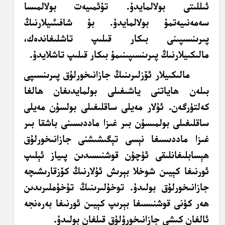
ئىللىتى بولالمايدۇ. تۇئمىيەت بولالمىسا
سەمەنىيەتمۇ بولالمايدۇ. بۇ شافىئىيلارنىڭ
پىرىنسىپىنى
بىكار قىلىپ تاشلىغاندەك،
مالىكىيلارنىڭ پىرىنسىپىنىمۇ بىكار قىلىپ تاشلايدۇ.
مالىكىيلار ئۆزلىرىنىڭ جازانىخورلۇق پىرىنسىپى
بىلەن ھاياتنى ياشىغىلى بولمايدىغان ھالغا
كەلتۈرگەن. ئۇلار مەيلى ساقلىغىلى بولسۇن مەيلى
ساقلىغىلى بولمىسۇن بىر غىزا ماددىسىنى باشقا بىر
غىزا ماددىسىغا نېسى تېگىشىشنى جازانىخورلۇق
ھېسابلىغانلىقى ئۈچۈن قوشنىسىدىن پىياز ئېلىپ
ئورنىغا كېيىن شوخلا بېرىش ئۇلارنىڭ كۆزقارىشىچە
جازانىخورلۇق بولىدۇ. توخۇلىرىنىڭ تۇخۇملىرىدىن
ھەر كۈنى قوشنىسىغا بېرىپ كېيىن ئورنىغا بەرەنجە
ئالغان كىشى جازانىخورۇلۇق قىلغان بولىدۇ.