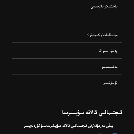
ياخشىلار باغچىسى
مۇسۇلمانلار كىمدۇر؟
پەتىۋا سوراڭ
مەقسىتىمىز
ئۇسۇلىمىز
ئىجتىمائىي ئالاقە سۇپىلىرىدا
يېڭى مەزمۇنلارنى ئىجتىمائىي ئالاقە سۇپىلىرىدىنمۇ كۆرەلەيسىز