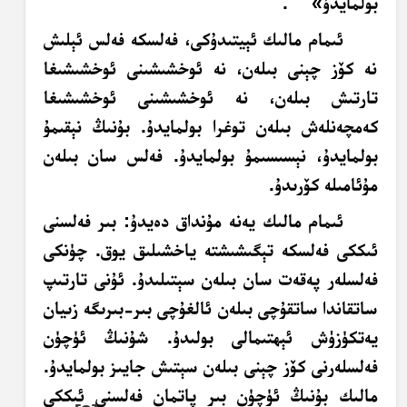
بولمايدۇ»
.
ئىمام مالىك ئېيتىدۇكى، فەلسكە فەلس ئېلىش
نە كۆز چېنى بىلەن، نە ئوخشىشىنى ئوخشىشىغا
تارتىش بىلەن، نە ئوخشىشىنى ئوخشىشىغا
كەمچەنلەش بىلەن توغرا بولمايدۇ. بۇنىڭ نېقىمۇ
بولمايدۇ، نېسىسىمۇ بولمايدۇ. فەلس سان بىلەن
مۇئامىلە كۆرىدۇ.
ئىمام مالىك يەنە مۇنداق دەيدۇ: بىر فەلسنى
ئىككى فەلسكە تېگىشىشتە ياخشىلىق يوق. چۈنكى
فەلسلەر پەقەت سان بىلەن سېتىلىدۇ. ئۇنى تارتىپ
ساتقاندا ساتقۇچى بىلەن ئالغۇچى بىر-بىرىگە زىيان
يەتكۈزۈش ئېھتىمالى بولىدۇ. شۇنىڭ ئۈچۈن
فەلسلەرنى كۆز چېنى بىلەن سېتىش جايىز بولمايدۇ.
مالىك بۇنىڭ ئۈچۈن بىر پاتمان فەلسنى ئىككى