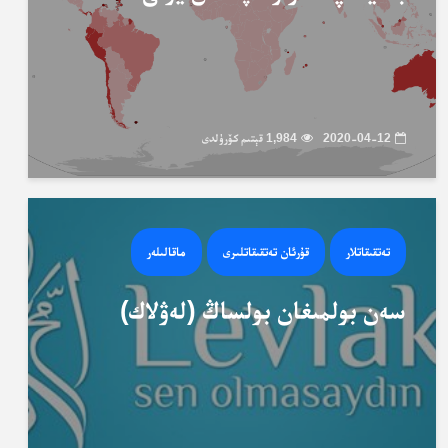
2020-04-12
1,984 قېتىم كۆرۈلدى
تەتقىقاتلار
قۇرئان تەتقىقاتلىرى
ماقالىلەر
سەن بولمىغان بولساڭ (لەۋلاك)