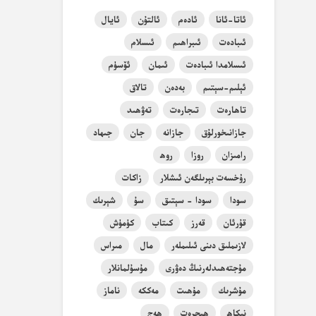
ئاتا-ئانا
ئادەم
ئالتۇن
ئايال
ئىبادەت
ئىبراھىم
ئىسلام
ئىسلامدا ئىبادەت
ئىمان
ئۆسۈم
ئېلىم-سېتىم
بەدەن
تالاق
تاھارەت
تىجارەت
تەۋھىد
جازانىخورلۇق
جازانە
جان
جىھاد
رامىزان
روزا
روھ
رۇخسەت بېرىلگەن ئىشلار
زاكات
سودا
سودا - سېتىق
سۇ
شېرىك
قۇرئان
قەرز
كىتاب
كۈمۈش
لازىملىق دىنى ئىلىملەر
مال
مىراس
مۇجتەھىدلەرنىڭ دەۋرى
مۇسۇلمانلار
مۇشرىك
مۇھىت
مەككە
ناماز
نىكاھ
ھىجرەت
ھەج