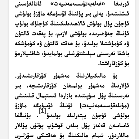
ئورنىغا «غەلەبەتۇسسەمەنىيەت» ئاتالغۇسىنى
ئىشلىتىدۇ، يەنى بىر پۇلنىڭ ئۆسۈمگە ماۋزۇ بولۇشى
ئۈچۈن پۇل بولۇش ئالاھىدىلىكىنىڭ كۈچلۈك بولۇپ
ئۇنىڭ جەۋھىرىدە بولۇشى لازىم، بۇ پەقەت ئالتۇن
ۋە كۈمۈشتىلا بولىدۇ، بۇ ھەقتە ئالتۇن ۋە كۈمۈشكە
باشقا نەرسىنى سېلىشتۇرغىلى بولمايدۇ، شافئىيلارمۇ
بۇ كۆزقاراشتا.
بۇ مالىكىيلارنىڭ مەشھۇر كۆزقارىشىدۇر.
ئۇلارنىڭ مەشھۇر بولمىغان كۆزقارىشىچە، بىر
نەرسىنىڭ پۇل سۈپىتىدە بازاردا ئىستېمال قىلىنىشى
(مۇتلەقۇسسەمەنىيەت) ئۇنىڭ ئۆسۈمگە ماۋزۇ
[1]
بولۇشى ئۈچۈن يېتەرلىك بولىدۇ
. بۇنىڭغا
ئاساسەن قەغەز پۇل بىلەن قوشۇپ پۈتۈن پۇللار
ماللاردۇر. ئىمام مالىكنىڭ بۇ ھەقتىكى سۆزلىرى