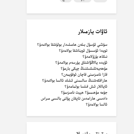
ئاۋات يازمىلار
سۈنئىي ئۇسۇل بىلەن ھامىلىدار بولۇشقا بولامدۇ؟
تويدا ئۇسسۇل ئويناشقا بولامدۇ؟
نىكاھ بۇزۇلامدۇ؟
ئۆيدە يالاڭۋاشتاق يۈرسەم بولامدۇ؟
مۇھەببەتلىشىشنىڭ چېكى بارمۇ؟
قازا نامىزىمنى قاچان ئوقۇيمەن؟
ھاراقكەشنىڭ سالىمىنى ئىلىك ئالسا بولامدۇ؟
ئاياللار ئىش قىلسا بولمامدۇ؟
جۈمە مۇھىممۇ؟ ھېيت نامىزىمۇ؟
دادىسى ھارامدىن تاپقان پۇلنى بالىسى مىراس
ئالسا بولامدۇ؟
يېقىنقى يازمىلار