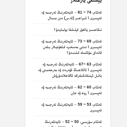
ئەنئام، 74 ~ 81 – ئايەتلەرنىڭ تەرجىمە ۋە
تەپسىرى \ ئىبراھىم (ئە.س) دىن مىسال
نىكاھسىز يالغۇز قېلىشقا بولمايدۇ؟
ئەنئام، 69 ~ 73 – ئايەتلەرنىڭ تەرجىمە ۋە
تەپسىرى \ دىننى مەسخىرە قىلغۇچىلار بىلەن
قانداق مۇئامىلە قىلىنىدۇ؟
ئەنئام، 63 ~67 – ئايەتلەرنىڭ تەرجىمە ۋە
تەپسىرى \ ئاللاھنىڭ قۇدرەت ۋە مەرھەمىتى ۋە
باتىل ئېتىقادكىلەرگە ئاگاھلاندۇرۇش
ئەنئام، 60 ~ 62 – ئايەتلەرنىڭ تەرجىمە ۋە
تەپسىرى \ روھ ۋە جان
ئەنئام، 53 ~ 59 – ئايەتلەرنىڭ تەرجىمە ۋە
تەپسىرى
ئەنئام سۈرىسى، 50 ~ 52 – ئايەتلەرنىڭ