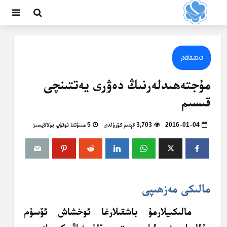
تەتقىقاتلار
مۇجتەھىدلەرنىڭ دەۋرى يەتتىنچى
قىسىم
2016-01-04
3,703 قېتىم كۆرۈلدى
5 مىنۇتتا ئوقۇپ بولالايسىز
مالىكى مەزھىپى
مالىكىيلارمۇ باشقىلارغا ئوخشاش ئۆسۈم