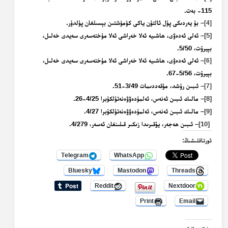
115- بەت.
– بۇ يەردىكى پۇل ئالتۇن ياكى كۈمۈشتىن بېسىلغان پۇلدۇر.
[4]
[5]
–
ئەلى ئەدەۋى، ھاشىيە ئەلا خەراشى ئەلا مۇختەسەرى سەيدى خەلىل،
بېيرۇت، 5/50.
– ئەلى ئەدەۋى، ھاشىيە ئەلا خەراشى ئەلا مۇختەسەرى سەيدى خەلىل،
[6]
بېيرۇت، 5/56-67.
– ئىبىن رۇشد، مۇقەددىمات 3/49-51.
[7]
[8]
– مالىك ئىبىن ئەنەس، ئەلمۇدەۋۋەنەتۇلكۇبرا 4/25-26.
[9]
–
مالىك ئىبىن ئەنەس، ئەلمۇدەۋۋەنەتۇلكۇبرا 4/27.
[10]
–
ئىبىن ھەجەر، يۇقىرىدا زىكىر قىلىنغان ئەسەر، 4/279.
ئورتاقلىشىڭ:
Telegram
WhatsApp
Bluesky
Mastodon
Threads
Reddit
Nextdoor
Print
Email