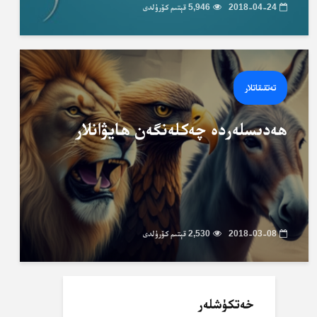
2018-04-24
5,946 قېتىم كۆرۈلدى
تەتقىقاتلار
ھەدىسلەردە چەكلەنگەن ھايۋانلار
2018-03-08
2,530 قېتىم كۆرۈلدى
خەتكۈشلەر