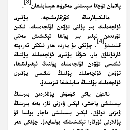
[3]
پاتمان تۇچقا سېتىشنى مەكرۇھ ھېسابلىغان
.
مالىكىيلارنىڭ كۆزقارىشىچە، يۇقىرى
ئۆلچەملىك بىر پۇلنى تۆۋەن ئۆلچەملىك، لېكىن
ئۆزىدىن ئېغىر بىر پۇلغا تېگىشىش مەنئى
[4]
قىلىنىدۇ
. چۈنكى بۇ يەردە ھەر ئىككى تەرەپتە
ئارتۇقلۇق بار. شۇڭا يۇقىرى ئۆلچەملىك پۇلنىڭ
ئىگىسى تۆۋەن ئۆلچەملىك پۇلنىڭ ئېغىرلىقىغا،
تۆۋەن ئۆلچەملىك پۇلنىڭ ئىگىسى يۇقىرى
ئۆلچەملىك پۇلنىىڭ ساپلىقىغا قىزىقىدۇ.
ئالتۇن ياكى كۈمۈش پۇللاردىن بىرىنىڭ
بېسىلىشى ياخشى، لېكىن ۋەزنى ئاز، يەنە بىرىنىڭ
ۋەزنى تولۇق، لېكىن بېسىلىشى ناچار بولسا ئۇ
پۇللارنى ئۆزئارا تېگىشىشكە بولمايدۇ. چۈنكى ھەر