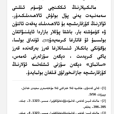
مالىكىيلارنىڭ ئىككىنچى ئۆسۈم ئىللىتى
سەمەنىيەت يەنى پۇل بولۇش ئالاھىدىلىكىدۇر.
ئۇلارنىڭ كۆزقارىشىچە بۇ ئالاھىدىلىك پەقەت ئالتۇن
ۋە كۈمۈشتە بار. باشقا پۇللار بازاردا ئايلىنىۋاتقان
بولسىمۇ ئۇ قاتارغا كىرمەيدۇ
. ئۇنداق بولسا،
[10]
بۈگۈنكى بانكىلار ئىنسانلارغا قەرز بەرگەندە قەرز
ياكى
كىرېدىت ، دېگەن سۆزلەرنى ئەمەس،
«ساتماق» دېگەن سۆزنى ئىشلەتسە ئۇلارنىڭ
كۆزقارىشىچە جازانىخورلۇق قىلغان بولمايدۇ.
[1]
– ئەلى ئەدەۋى، ھاشىيە ئەلا خەراشى ئەلا مۇختەسەرى سەيدى خەلىل،
بېيرۇت، 5/56.
– مالىك ئىبىن ئەنەس، ئەلمۇدەۋۋەنەتۇلكۇبرا، مىسىر، 1323، 3- جىلد،
[2]
395-396- بەتلەر.
[3]
–
مالىك ئىبىن ئەنەس، ئەلمۇدەۋۋەنەتۇلكۇبرا، مىسىر، 1323، 4- جىلد،