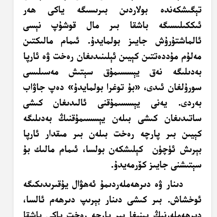
تېگىشكەندە بولاردىن بىرىسىگە ياكى ھەر
ئىككىلىسىگە باشقا بىر مال قوشۇپ نېسى
ئالماشتۇرۇش جايىز بولمايدۇ. ئىمام مالىكتىن
مەلۇم مۇددەتتىن كېيىن ئېلىنىدىغان رەخت ۋە ئارپا
بەدىلىگە نەق يېسسىمۇق سېتىش مەسىلىسى
سورۇلغان ئىدى، «بۇ توغرا بولمايدۇ» دەپ
جاۋاب
بەردى. يەنى يېسسىمۇقنى ئالىدىغان كىشى
ساتىدىغان كىشى بىلەن يېسسىمۇقنىڭ بەدىلىگە
كېيىن بىر پارچە رەخت بىلەن بىر مىقدار ئارپا
بېرىش ئۈچۈن كېلىشكەن بولسا، ئىمام مالىك بۇ
سېتىشنى جايىز كۆرمەيدۇ.
دىنار ۋە دىرھەملەردىمۇ ئەھۋال يۇقىرىدىكىگە
ئوخشاش. بىر كىشى دىنار بېرىپ دىرھەم ئالسا،
دىرھەملەرنىڭ يېنىغا بىر پارچە رەخت ياكى باشقا