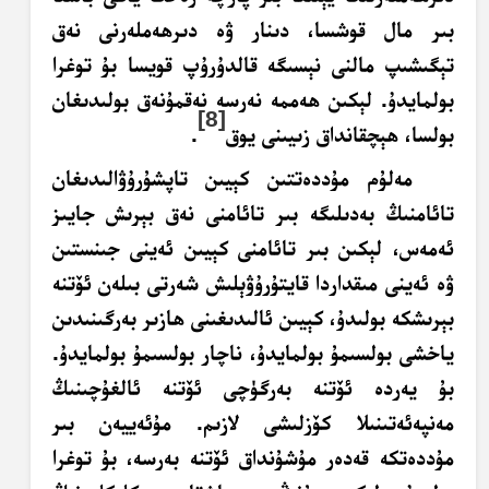
بىر مال قوشسا، دىنار ۋە دىرھەملەرنى نەق
تېگىشىپ مالنى نېسىگە قالدۇرۇپ قويسا بۇ توغرا
بولمايدۇ. لېكىن ھەممە نەرسە نەقمۇنەق بولىدىغان
[8]
بولسا، ھېچقانداق زىيىنى يوق
.
مەلۇم مۇددەتتىن كېيىن تاپشۇرۇۋالىدىغان
تائامنىڭ بەدىلىگە بىر تائامنى نەق بېرىش جايىز
ئەمەس، لېكىن بىر تائامنى كېيىن ئەينى جىنستىن
ۋە ئەينى مىقداردا قايتۇرۇۋېلىش شەرتى بىلەن ئۆتنە
بېرىشكە بولىدۇ، كېيىن ئالىدىغىنى ھازىر بەرگىنىدىن
ياخشى بولسىمۇ بولمايدۇ، ناچار بولسىمۇ بولمايدۇ.
بۇ يەردە ئۆتنە بەرگۈچى ئۆتنە ئالغۇچىنىڭ
مەنپەئەتىنىلا كۆزلىشى لازىم. مۇئەييەن بىر
مۇددەتكە قەدەر مۇشۇنداق ئۆتنە بەرسە، بۇ توغرا