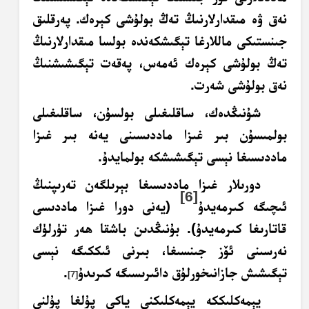
نەق ۋە مىقدارلارنىڭ تەڭ بولۇشى كېرەك. پەرقلىق
جىنستىكى ماللارغا تېگىشكەندە بولسا مىقدارلارنىڭ
تەڭ بولۇشى كېرەك ئەمەس، پەقەت تېگىشىشنىڭ
نەق بولۇشى شەرت.
شۇنىڭدەك، ساقلىغىلى بولسۇن، ساقلىغىلى
بولمىسۇن بىر غىزا ماددىسىنى يەنە بىر غىزا
ماددىسىغا نېسى تېگىشىشكە بولمايدۇ.
دورىلار غىزا ماددىسىغا بېرىلگەن تەرىپنىڭ
[6]
ئىچىگە كىرمەيدۇ
(يەنى دورا غىزا ماددىسى
قاتارىغا كىرمەيدۇ). بۇنىڭدىن باشقا ھەر تۈرلۈك
نەرسىنى ئۆز جىنسىغا، بىرنى ئىككىگە نېسى
تېگىشىش جازانىخورلۇق دائىرىسىگە كىرىدۇ
.
[7]
يېمەكلىككە يېمەكلىكنى ياكى پۇلغا پۇلنى