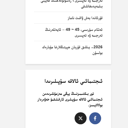
تەرجىمە ۋە تەپسىرى \ رەسۇلۇللاھنىڭ غەيبنى
بىلمەيدىغانلىقى
قۇرئاندا بەش ۋاقىت ناماز
ئەنئام سۈرىسى، 45 ~ 49 – ئايەتلەرنىڭ
تەرجىمە ۋە تەپسىرى
2026- يىللىق قۇربان ھېيتىڭلارغا مۇبارەك
بولسۇن
ئىجتىمائىي ئالاقە سۇپىلىرىدا
تور بىكتىمىزنىىڭ يېڭى مەزمۇنلىرىدىن
ئىجتىمائىي ئالاقە سۇپىلىرى ئارقىلىقمۇ خەۋەردار
بولالايسىز.