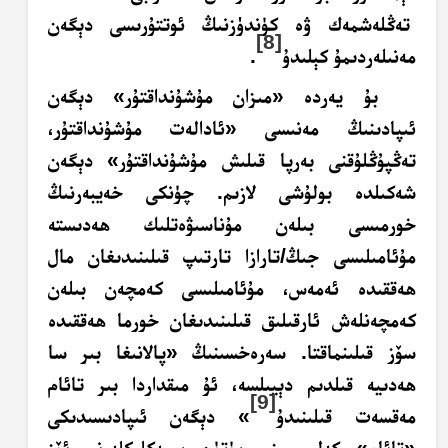
تەڭلەشمەك ۋە كۈندۈزنىڭ ئوتتۇرىسى دېگەن
[8]
مەنىلەردىمۇ كېلىدۇ
.
بۇ يەردە «مىزان مۇشۇنداقتۇر» دېگەن
ئىپادىنىڭ مەنىسى «ئادالەت مۇشۇنداقتۇر،
تەڭپۇڭلۇقنى
بەرپا قىلىش مۇشۇنداقتۇر» دېگەن
شەكىلدە بولۇشى لازىم. چۈنكى خەيبەرنىڭ
خورمىسى بىلەن مۇناسىۋەتلىك ھەدىستە
مۇئامىلىسى جىڭ/تارازا تارتىپ قىلىنىدىغان مال
ھەققىدە ئەمەس، مۇئامىلىسى كەمچەن بىلەن
كەمچەنلەش ئارقىلىق قىلىنىدىغان خورما ھەققىدە
سۆز قىلىنماقتا. سەرەخسىنىڭ «پالانىغا بىر سا
ھەدىيە قىلدىم دېيىلسە، ئۇ مىقداردا بىر تائام
[9]
مەقسەت قىلىنىدۇ
» دېگەن ئىپادىسىدىكى