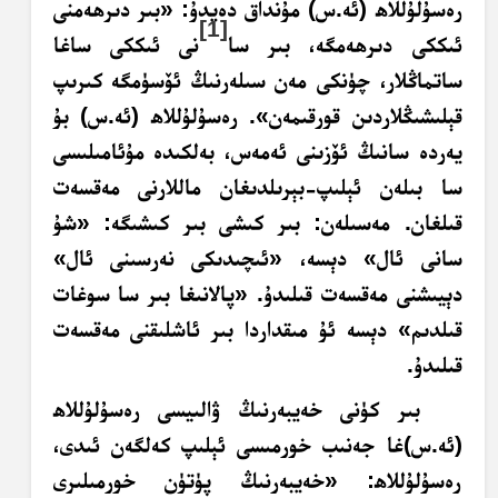
رەسۇلۇللاھ (ئە.س) مۇنداق دەيدۇ: «بىر دىرھەمنى
[1]
ئىككى دىرھەمگە، بىر سا
نى ئىككى ساغا
ساتماڭلار، چۈنكى مەن سىلەرنىڭ ئۆسۈمگە كىرىپ
قېلىشىڭلاردىن قورقىمەن». رەسۇلۇللاھ (ئە.س) بۇ
يەردە سانىڭ ئۆزىنى ئەمەس، بەلكىدە مۇئامىلىسى
سا بىلەن ئېلىپ-بېرىلدىغان ماللارنى مەقسەت
قىلغان. مەسىلەن: بىر كىشى بىر كىشىگە: «شۇ
سانى ئال» دېسە، «ئىچىدىكى نەرسىنى ئال»
دېيىشنى مەقسەت قىلىدۇ. «پالانىغا بىر سا سوغات
قىلدىم» دېسە ئۇ مىقداردا بىر ئاشلىقنى مەقسەت
قىلىدۇ.
بىر كۈنى خەيبەرنىڭ ۋالىيسى رەسۇلۇللاھ
(ئە.س)غا جەنىب خورمىسى ئېلىپ كەلگەن ئىدى،
رەسۇلۇللاھ: «خەيبەرنىڭ پۈتۈن خورمىلىرى