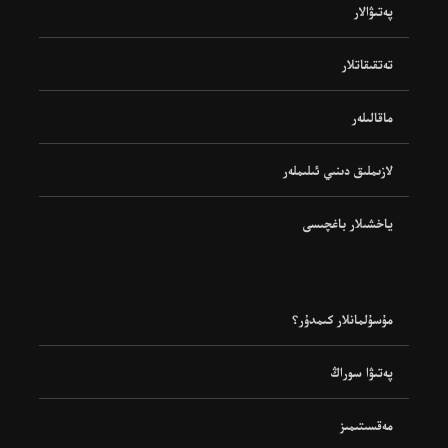
پەتىۋالار
تەتقىقاتلار
ماقالىلەر
لازىملىق دىنىي ئىلىملەر
ياخشىلار باغچىسى
مۇسۇلمانلار كىمدۇر؟
پەتىۋا سوراڭ
مەقسىتىمىز