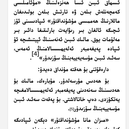
ئىسھاق ئىبىن ئىسا ھەنزەلىنىڭ «مۇئامىلىسى
كەمچەنلەش بىلەن ۋە تارتىش بىلەن بولىدىغان
ماللارنىڭ ھەممىسى مۇشۇنداقتۇر» ئىپادىسىنى ئۆز
ئىچىگە ئالغان بىر رىۋايەت بارلىقىغا دائىر بىر
مەلۇمات يوق. مالىك ئىبىن ئەنەسنىڭ ئېيتىشىچە ئۇ
ئىپادە پەيغەمبەر ئەلەيھىسسالامنىڭ ئەمەس،
[4]
سەئىد ئىبىن مۇسەيەييەبنىڭ سۆزىدۇر»
.
دارەقۇتنى بۇ ھەقتە مۇنداق دەيدۇ:
بۇ ھەدىس مۇرسەلدۇر. مۇبارەك، مالىك بۇ
ھەدىسنىڭ سەنەدىنى پەيغەمبەر ئەلەيھىسسالامغىچە
يەتكۈزدى، دەپ خاتالاشتى. بۇ پەقەت سەئىد ئىبىن
مۇسەييەبنىڭ سۆزىدۇر
.
[5]
«مىزان مانا مۇشۇنداقتۇر» دېگەن ئىپادىگە