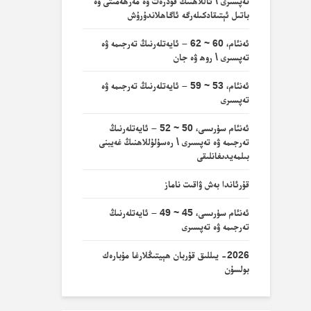
تەپسىرى \ ئاللاھنىڭ قۇدرەت ۋە مەرھەمىتى ۋە
باتىل ئېتىقادكىلەرگە ئاگاھلاندۇرۇش
ئەنئام، 60 ~ 62 – ئايەتلەرنىڭ تەرجىمە ۋە
تەپسىرى \ روھ ۋە جان
ئەنئام، 53 ~ 59 – ئايەتلەرنىڭ تەرجىمە ۋە
تەپسىرى
ئەنئام سۈرىسى، 50 ~ 52 – ئايەتلەرنىڭ
تەرجىمە ۋە تەپسىرى \ رەسۇلۇللاھنىڭ غەيبنى
بىلمەيدىغانلىقى
قۇرئاندا بەش ۋاقىت ناماز
ئەنئام سۈرىسى، 45 ~ 49 – ئايەتلەرنىڭ
تەرجىمە ۋە تەپسىرى
2026- يىللىق قۇربان ھېيتىڭلارغا مۇبارەك
بولسۇن