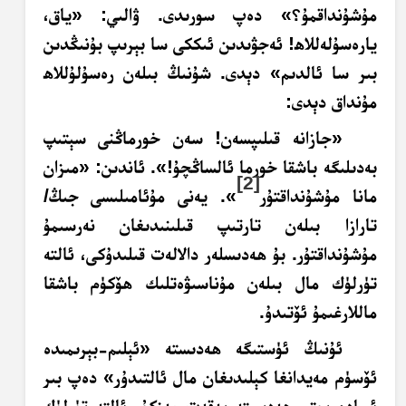
مۇشۇنداقمۇ؟» دەپ سورىدى. ۋالىي: «ياق،
يارەسۇلەللاھ! ئەجۋىدىن ئىككى سا بېرىپ بۇنىڭدىن
بىر سا ئالدىم» دېدى. شۇنىڭ بىلەن رەسۇلۇللاھ
مۇنداق دېدى:
«جازانە قىلىپسەن! سەن خورماڭنى سېتىپ
بەدىلىگە باشقا خورما ئالساڭچۇ!». ئاندىن: «مىزان
[2]
مانا مۇشۇنداقتۇر
»
. يەنى مۇئامىلىسى جىڭ/
تارازا بىلەن تارتىپ قىلىنىدىغان نەرسىمۇ
مۇشۇنداقتۇر. بۇ ھەدىسلەر دالالەت قىلىدۇكى، ئالتە
تۈرلۈك مال بىلەن مۇناسىۋەتلىك ھۆكۈم باشقا
ماللارغىمۇ ئۆتىدۇ.
ئۇنىڭ ئۈستىگە ھەدىستە «ئېلىم-بېرىمىدە
ئۆسۈم مەيدانغا كېلىدىغان مال ئالتىدۇر» دەپ بىر