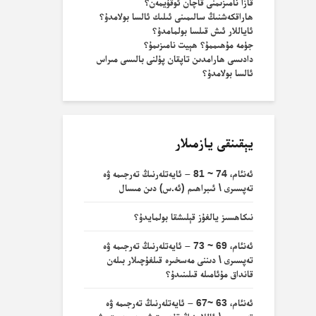
قازا نامىزىمنى قاچان ئوقۇيمەن؟
ھاراقكەشنىڭ سالىمىنى ئىلىك ئالسا بولامدۇ؟
ئاياللار ئىش قىلسا بولمامدۇ؟
جۈمە مۇھىممۇ؟ ھېيت نامىزىمۇ؟
دادىسى ھارامدىن تاپقان پۇلنى بالىسى مىراس
ئالسا بولامدۇ؟
يېقىنقى يازمىلار
ئەنئام، 74 ~ 81 – ئايەتلەرنىڭ تەرجىمە ۋە
تەپسىرى \ ئىبراھىم (ئە.س) دىن مىسال
نىكاھسىز يالغۇز قېلىشقا بولمايدۇ؟
ئەنئام، 69 ~ 73 – ئايەتلەرنىڭ تەرجىمە ۋە
تەپسىرى \ دىننى مەسخىرە قىلغۇچىلار بىلەن
قانداق مۇئامىلە قىلىنىدۇ؟
ئەنئام، 63 ~67 – ئايەتلەرنىڭ تەرجىمە ۋە