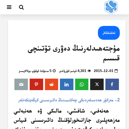
تەتقىقاتلار
مۇجتەھىدلەرنىڭ دەۋرى تۆتىنچى
قىسىم
2015-12-01
4,301 قېتىم كۆرۈلدى
5 مىنۇتتا ئوقۇپ بولالايسىز
2- مەزكۇر ھەدىسلەردىكى چەكلىمىنىڭ دائىرىسىنى كېڭەيتكەنلەر
ھەنەفىي، شافىئىي، مالىكى ۋە ھەنبەلىي
مەزھەپلىرى جازانىخورلۇقنىڭ دائىرىسىنى قىياس