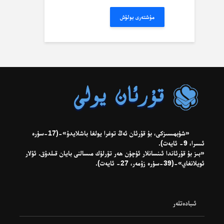
مىسال:
misal@misal.com
مۇشتەرى بولۇش
«شۈبھىسىزكى، بۇ قۇرئان ئەڭ توغرا يولغا باشلايدۇ»-(17-سۈرە
ئىسرا، 9- ئايەت).
«بىز بۇ قۇرئاندا ئىنسانلار ئۈچۈن ھەر تۈرلۈك مىسالنى بايان قىلدۇق. ئۇلار
ئويلانغاي»-(39-سۈرە زۇمەر، 27- ئايەت).
ئىبادەتلەر