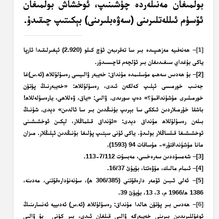
بولمىغان مەنىلەردە چۈشىنىپ، ئوخشاش بولمىغان
ئۆسۈم ئىللەتلىرىنى (سەۋەبلىرىنى) بېكىتىپ چىقىدۇ.
[1]
– ھەنەفىيە مەزھىپىدە بىر سا تەقرىبەن ئۈچ كىلو (2.920) ئېغىرلىقىدا ئارپا
ياكى بۇغداي سىغىدىغان بىر ئۆلچەم قاچىسىدۇر.
[2]
– بۇ ھەدىس سەھىھ مۇسلىمدە مۇنداق: خەيبەر ۋالىيسى رەسۇلۇللاھ (ئە.س)غا
جەنىب خورمىسى ئېلىپ كەلگەن ئىدى، رەسۇلۇللاھ: «خەيبەرنىڭ پۈتۈن
خورمىلىرى مۇشۇنداقمۇ؟» دەپ سورىدى. ۋالىي: «ياق، ۋەللاھى، يارەسۇلەللاھ!
باشقا خۇرمىلاردىن ئىككى سا بېرىپ بۇنىڭدىن بىر سا ئالدىن» دېدى. شۇنىڭ
بىلەن رەسۇلۇللاھ مۇنداق دېدى: «ئۇنداق قىلماڭلار، لېكىن ئوخشىشىنى
ئوخشىشىغا قىلساڭلار بولىدۇ. ياكى ئۇنى سېتىپ پۇلىغا بۇنىڭدىن ئېلىڭلار. مىزان
مانا مۇشۇنداقتۇر»- مۇساقات 94 (1593).
[3]
– شەمسۇددىن سەرەخسى، مەبسۇت 7/112-113.
– ئىمام مالىك، مۇۋەتتا، بۇيۇئ 16/37.
[4]
– ئەلى ئىبىن ئۆمەر دارەقۇتنى (306/385 ھ)، سۇنەنۇدارەقۇتنى، مەدىنە،
[5]
1386 ھ/1966 م، 3، 13، بۇيۇئ 39.
[6]
– ھەدىس بىر پۈتۈن ھالدا مۇنداق: رەسۇلۇللاھ (ئە.س) ئەدىييە ئەنسارىنىڭ
ئوغۇللىرىدىن بىرىنى خەيبەرگە
ۋالىي
قىلغان ئىدى، بىر كۈنى بۇ
ۋالىي