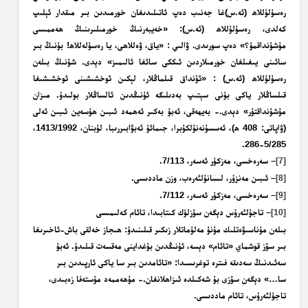
رەسۇلۇللاھ (ئە.س)غا جەنىب دەپ ئاتىلىدىغان خورمىدىن بىر مىقدار
ئېلىپ
كەلدى، رەسۇلۇللاھ (ئە.س): «خەيبەرنىڭ خورمىلىرىنىڭ ھەممىسى
مۇشۇنداقمۇ؟» دەپ سورىدى.
ۋالىي
: «ياق، ۋەللاھى، يا رەسۇلەللاھ! بۇنىڭ بىر
سائىنى يىغىلغان خورمىلاردىن ئىككى سائغا ئالىمىز» دېدى. شۇنىڭ بىلەن
رەسۇلۇللاھ (ئە.س) : «ئۇنداق قىلماڭلار، لېكىن ئوخشىشىنى ئوخشىشىغا
قىلساڭلار ياكى بۇنى سېتىپ بەدىلىگە ئۇنىڭدىن ئالساڭلار بولىدۇ. مىزان
مۇشۇنداقتۇر» دېدى.- بەيھەقى، ئەبۇ بەكىر ئەھمەد ئىبىن ھۇسەين ئىبىن ئەلى
(ۋاپاتى: 408 ھ)، ئەسسۇنەنۇلكۇبرا، جىمائۇ ئەبۋابىررىبا، لۇبنان، 1413/1992،
5/285-286.
– سەرەخسى، مەزكۇر ئەسەر، 7/113.
[7]
– ئىبىن مەنزۇر، لىسانۇلئەرەب، وزن ماددىسى.
[8]
– سەرەخسى، مەزكۇر ئەسەر، 7/112.
[9]
– تاجۇلئەرۇس دېگەن سۆزلۈك كىتابىدا، تائام كەلىمىسى
[10]
بىلەن مۇناسىۋەتلىك مۇنۇ مەلۇماتلار زىكىر قىلىنىدۇ: ھىجاز خەلقى باش-ئاخىرىغا
بىر سۆز قوشماي «تائام» دېسە، ئۇنىڭدىن بۇغداينى مەقسەت قىلىدۇ. ئەبۇ
سەئىدنىڭ سەدىقە فىترە توغرىسىدا: «تائامدىن بىر سا ياكى ئارپىدىن بىر
سا…» دېگەن سۆزى بۇ شەكىلدە ئىزاھلانغان.- مۇھەممەد مۇستەفا زەبىدى،
تاجۇلئەرۇس، تائام ماددىسى.