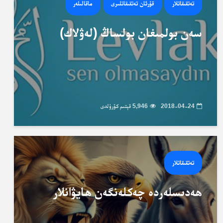
تەتقىقاتلار
قۇرئان تەتقىقاتلىرى
ماقالىلەر
سەن بولمىغان بولساڭ (لەۋلاك)
2018-04-24
5,946 قېتىم كۆرۈلدى
تەتقىقاتلار
ھەدىسلەردە چەكلەنگەن ھايۋانلار