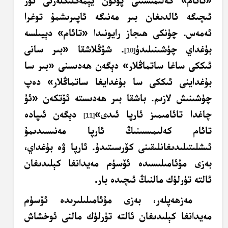
«تائام» كەلىمىسىنى پۈتۈن يېمەكلىكلەرنى ئۆز
ئىچىگە ئالدىغان بىر مەنىگە ئاپىرىشمۇ توغرا
ئەمەس. چۈنكى ھىجاز رايونىدا «تائام» دېيىلسە
بۇغداي چۈشىنىلىدۇ
. شۇڭلاشقا «بىر سانى
[10]
ئىككى ساغا ساتماڭلار» دېگەن ھەدىسنى «بىر سا
بۇغداينى ئىككى سا بۇغدايغا ساتماڭلار» دەپ
چۈشىنىش لازىم. باشقا بىر ھەدىستە ئۆتكەن «ئۇ
چاغدا تائامىمىز ئارپا ئىدى»
دېگەن ئىپادە
[11]
تائام كەلىمىسىنىڭ ئارپا مەنىسىدىمۇ
ئىشلىتىلىدىغانلىقىنى كۆرسىتىدۇ. ئارپا ۋە بۇغداي،
بەزى مۇئامىلىسىدە ئۆسۈم مەيدانغا كېلىدىغان
ئالتە تۈرلۈك مالنىڭ ئىچىدە بار.
مەزھەپلەر، بەزى مۇئامىلىلىرىدە ئۆسۈم
مەيدانغا كېلىدىغان ئالتە تۈرلۈك مالنى ئوخشاش