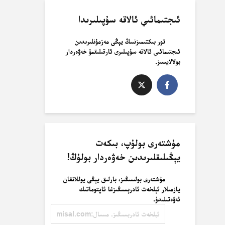
ئىجتىمائىي ئالاقە سۇپىلىرىدا
تور بىكتىمىزنىىڭ يېڭى مەزمۇنلىرىدىن
ئىجتىمائىي ئالاقە سۇپىلىرى ئارقىلىقمۇ خەۋەردار
بولالايسىز.
مۇشتەرى بولۇپ، بىكەت
يېڭىلىقلىرىدىن خەۋەردار بولۇڭ!
مۇشتەرى بولسىڭىز، بارلىق يېڭى يوللانغان
يازمىلار ئېلخەت ئادرېسىڭىزغا ئاپتوماتىك
ئەۋەتىلىدۇ.
ئېلخەت
ئادرېسىڭىز.