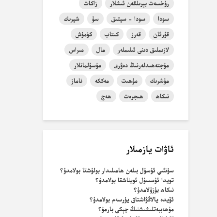
رۇخسەت بېرىلگەن ئىشلار
زاكات
سودا
سودا - سېتىق
سۇ
شېرىك
قۇرئان
قەرز
كىتاب
كۈمۈش
لازىملىق دىنى ئىلىملەر
مال
مىراس
مۇجتەھىدلەرنىڭ دەۋرى
مۇسۇلمانلار
مۇشرىك
مۇھىت
مەككە
ناماز
نىكاھ
ھىجرەت
ھەج
ئاۋات يازمىلار
سۈنئىي ئۇسۇل بىلەن ھامىلىدار بولۇشقا بولامدۇ؟
تويدا ئۇسسۇل ئويناشقا بولامدۇ؟
نىكاھ بۇزۇلامدۇ؟
ئۆيدە يالاڭۋاشتاق يۈرسەم بولامدۇ؟
مۇھەببەتلىشىشنىڭ چېكى بارمۇ؟