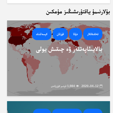
بۇلارنىمۇ ياقتۇرىشىڭىز مۇمكىن
تەتقىقاتلار
دۇئا
قۇرئان
كېسەللىك
بالايىئاپەتلەر ۋە چىقىش يولى
2020-04-12
1,984 قېتىم كۆرۈلدى