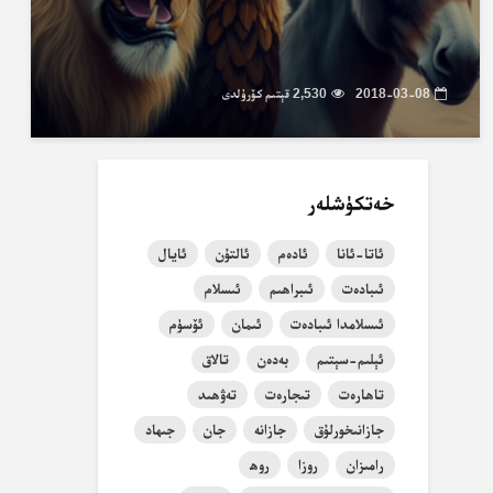
2018-03-08
2,530 قېتىم كۆرۈلدى
خەتكۈشلەر
ئاتا-ئانا
ئادەم
ئالتۇن
ئايال
ئىبادەت
ئىبراھىم
ئىسلام
ئىسلامدا ئىبادەت
ئىمان
ئۆسۈم
ئېلىم-سېتىم
بەدەن
تالاق
تاھارەت
تىجارەت
تەۋھىد
جازانىخورلۇق
جازانە
جان
جىھاد
رامىزان
روزا
روھ