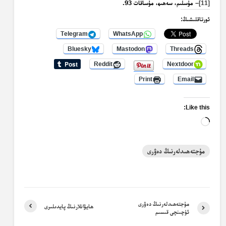
– مۇسلىم، سەھىھ، مۇساقات 93.
[11]
ئورتاقلىشىڭ:
Telegram
WhatsApp
Bluesky
Mastodon
Threads
Reddit
Nextdoor
Print
Email
Like this:
Loading…
مۇجتەھىدلەرنىڭ دەۋرى
مۇجتەھىدلەرنىڭ دەۋرى
ھايۋانلارنىڭ پايدىلىرى
ئۈچىنچى قىسىم