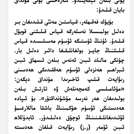
يولى بىلەن كېڭەيتىدۇ. سەرەخسى بۇنى مۇنداق
بايان قىلىدۇ:
بۈيۈك فەقىھلەر، قىياستىن مەنئى قىلىدىغان بىر
دەلىل بولمىسىلا نەسلەرگە قىياس قىلىشنى قوبۇل
قىلىدۇ. ئۇنىڭ ئۈستىگە ئۆسۈم مەسىلىسىدە قىياس
قىلىشنىڭ جايىز بولغانلىقىغا دائىر دەلىل بار.
چۈنكى مالىك ئىبىن ئەنەس بىلەن ئىسھاق ئىبىن
ئىبراھىم ھەنزەلى ئۆسۈم ھەققىدىكى ھەدىسنى
رىۋايەت قىلىپ ئاخىرىدا مۇنداق دېگەن:
«مۇئامىلىسى كەمچەنلەش ۋە تارتىش بىلەن
بولىدىغان ھەر نەرسە مۇشۇنداقتۇر». بۇ ئىپادە
ھەدىستىكى ئۆسۈم ھۆكمىنىڭ باشقا ماللارغىمۇ
ئۆتىدىغانلىقىنىنىڭ ئوچۇق دەلىلىدۇر. ئابدۇللاھ
ئىبىن ئۆمەر (ر.ز) رىۋايەت قىلغان ھەدىستە