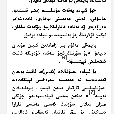
كەلسەك، بەيھەقى بۇ ھەقتە مۇنداق دەيدۇ:
«بۇ ئىپادە پەقەت مۇسلىمدە زىكىر قىلىنىدۇ.
ھالبۇكى، ئەينى ھەدىسنى بۇخارى، ئابدۇلئەزىز
دەراۋەردى ۋە قەتادە قاتارلىقلارمۇ رىۋايەت قىلغان،
لېكىن ئۇلارنىڭ رىۋايەتلىرىدە بۇ ئىپادە يوقتۇر.
بەيھەقى مەلۇم بىر زاماندىن كېيىن مۇنداق
دەيدۇ: «بۇ سۆزنىڭ ئەبۇ سەئىد خۇدرىگە ئائىت
[6]
ئىكەنلىكى ئېيتىلىدۇ»
.
بۇ ئىپادە رەسۇلۇللاھ (ئە.س)غا ئائىت بولغان
تەقدىردىمۇ ئۇ ھەدىستە سەرەخسى ئېيتقاندەك
«مۇئامىلىسى تارتىش بىلەن ئېلىپ ـ بېرىلىدىغان
[7]
نەرسە
» دېگەن مەنىنى ئىپادىلىمەيدۇ. چۈنكى
مىزان دېگەن سۆزنىڭ ئەسلى مەنىسى تارازا
دېمەكتۇر. بۇ سۆز تارتىش ئەسۋابى، ئادالەت،