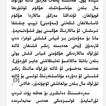
ئىپادە يوق. ھەدىستە پەقەت مەزكۇر ئالتە تۈرلۈك
مال بىلەن مۇناسىۋەتلىك ھۆكۈم ئوتتۇرىغا
قويۇلغان. ئۇنداقتا مەزكۇر ماللاردا ھۆكۈم
ئاساسلانغان ئىللەتنى (سەۋەبنى) تېپىپ چىقىشقا
تىرىشىش، ئۇ ماللارنىڭ ھۆكمىنى يوق قىلىۋەتمەيدۇ.
مانا بۇ سەۋەبتىن بىز قىياس قىلىشنى توغرا، دەپ
قارىدۇق (يەنى ھەدىستە زىكىر قىلىنغان ئالتە
تۈرلۈك ماللاردىكى ھۆكۈمنى قىياس قىلىش يولى
بىلەن باشقا ماللاغىمۇ تەتبىقلاشنى جايىز كۆردۇق).
ھەدىستە مەخسۇس ئۇ ئالتە تۈرلۈك مالنىڭ زىكىر
قىلىنىشى ئۇ دەۋردە مۇئامىلىلەرنىڭ تولىسى بۇ ئالتە
[3]
تۈرلۈك مال بىلەن بولغانلىقى ئۈچۈندۇر، خالاس
.
سەرەخسىنىڭ دەلىللىرى بۇ ھەقتە پۇت تىرەپ
تۇرالمايدۇ. قولىمىزدىكى ھەدىس مەنبەلىرىدە