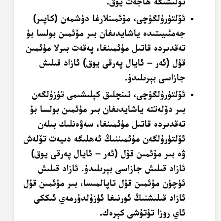
تۆلىشىگە ھاجەت يوق.
ئۆلتۈرۈلگۈچى، مۇئمىنلارغا دۈشمەن (كاپىر)
جەمئىيىتىدە ياشايدىغان بىر مۇئمىن بولسا بۇ
تەقدىردە قاتىل مۇئمىنغا، پەقەت بىرلا مۇئمىن
قۇل (ئەر – ئايال پەرقى يوق) ئازاد قىلىش
جازاسى بېرىلىدۇ.
ئۆلتۈرۈلگۈچى، تىنچلىق كېلىشىمى تۈزۈلگەن
بىر دۆلەتتە ياشايدىغان بىر مۇئمىن بولسا بۇ
تەقدىردە قاتىل مۇئمىنغا، سەۋەنلىك بىلەن
ئۆلتۈرۈلگەن مۇئمىننىڭ ئەھلىگە دىيەت تۆلەش
ۋە بىر مۇئمىن قۇل (ئەر – ئايال پەرقى يوق)
ئازاد قىلىش جازاسى بېرىلىدۇ. ئازاد قىلىش
ئۈچۈن مۇئمىن قۇل تاپالمىسا، بىر مۇئمىن قۇل
ئازاد قىلىشنىڭ ئورنىغا ئۈزۈلدۈرمەي ئىككى
ئاي روزا تۇتۇشى كېرەك.