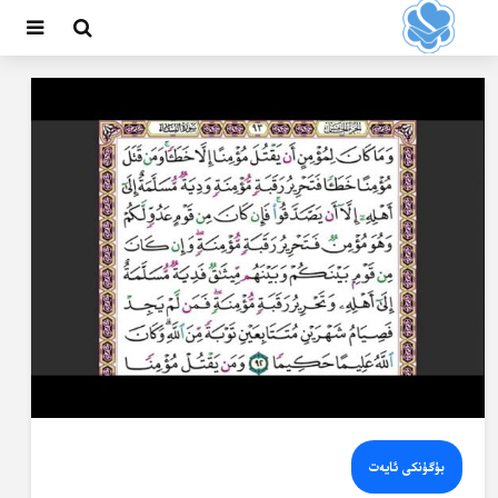
بۈگۈنكى ئايەت