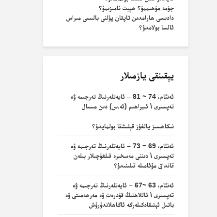
جۈمە مۇھىممۇ؟ ھېيت نامىزىمۇ؟
دادىسى ھارامدىن تاپقان پۇلنى بالىسى مىراس
ئالسا بولامدۇ؟
يېقىنقى يازمىلار
ئەنئام، 74 ~ 81 – ئايەتلەرنىڭ تەرجىمە ۋە
تەپسىرى \ ئىبراھىم (ئە.س) دىن مىسال
نىكاھسىز يالغۇز قېلىشقا بولمايدۇ؟
ئەنئام، 69 ~ 73 – ئايەتلەرنىڭ تەرجىمە ۋە
تەپسىرى \ دىننى مەسخىرە قىلغۇچىلار بىلەن
قانداق مۇئامىلە قىلىنىدۇ؟
ئەنئام، 63 ~67 – ئايەتلەرنىڭ تەرجىمە ۋە
تەپسىرى \ ئاللاھنىڭ قۇدرەت ۋە مەرھەمىتى ۋە
باتىل ئېتىقادكىلەرگە ئاگاھلاندۇرۇش