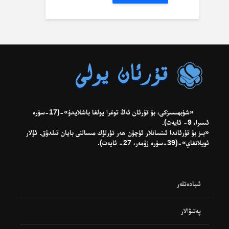
«شۈبھىسىزكى، بۇ قۇرئان ئەڭ توغرا يولغا باشلايدۇ»-(17-سۈرە
ئىسرا، 9- ئايەت).
«بىز بۇ قۇرئاندا ئىنسانلار ئۈچۈن ھەر تۈرلۈك مىسالنى بايان قىلدۇق. ئۇلار
ئويلانغاي»-(39-سۈرە زۇمەر، 27- ئايەت).
ئىبادەتلەر
پەتىۋالار