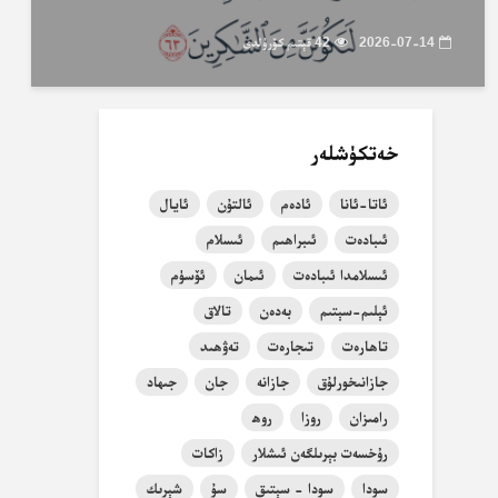
2026-07-14
42 قېتىم كۆرۈلدى
خەتكۈشلەر
ئاتا-ئانا
ئادەم
ئالتۇن
ئايال
ئىبادەت
ئىبراھىم
ئىسلام
ئىسلامدا ئىبادەت
ئىمان
ئۆسۈم
ئېلىم-سېتىم
بەدەن
تالاق
تاھارەت
تىجارەت
تەۋھىد
جازانىخورلۇق
جازانە
جان
جىھاد
رامىزان
روزا
روھ
رۇخسەت بېرىلگەن ئىشلار
زاكات
سودا
سودا - سېتىق
سۇ
شېرىك