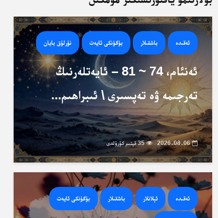
ئەقىدە
باشقىلار
بۈگۈنكى ئايەت
نۇرلۇق بايان
ئەنئام، 74 ~ 81 – ئايەتلەرنىڭ
تەرجىمە ۋە تەپسىرى \ ئىبراھىم...
2026-08-06
35 قېتىم كۆرۈلدى
ئەقىدە
ئېلانلار
باشقىلار
بۈگۈنكى ئايەت