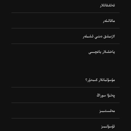
تەتقىقاتلار
ماقالىلەر
لازىملىق دىنىي ئىلىملەر
ياخشىلار باغچىسى
مۇسۇلمانلار كىمدۇر؟
پەتىۋا سوراڭ
مەقسىتىمىز
ئۇسۇلىمىز