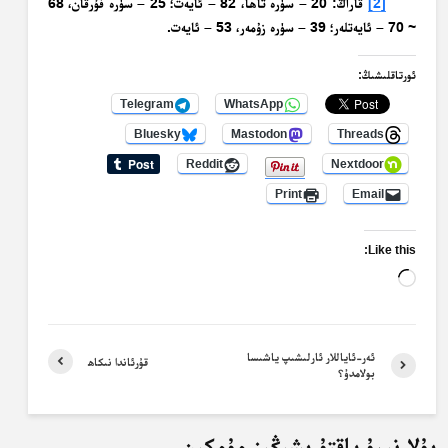
[2]
قاراڭ: 20 – سۈرە تاھا، 82 – ئايەت؛ 25 – سۈرە فۇرقان، 68
~ 70 – ئايەتلەر؛ 39 – سۈرە زۇمەر، 53 – ئايەت.
ئورتاقلىشىڭ:
Telegram
WhatsApp
Bluesky
Mastodon
Threads
Reddit
Nextdoor
Print
Email
Like this:
Loading…
ئەر-ئاياللار ئارلىشىپ ياشىسا
قۇرئاندا نىكاھ
بولامدۇ؟
بۇلارنىمۇ ياقتۇرىشىڭىز مۇمكىن