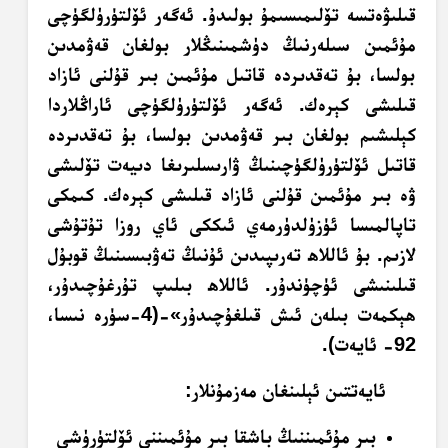
قىلىۋەتسە تۆلىمىسىمۇ بولىدۇ. ئەگەر ئۆلتۈرۈلگۈچى
مۇئمىن سىلەرنىڭ دۈشمىنىڭلار بولغان قەۋمدىن
بولسا، بۇ تەقدىردە قاتىل مۇئمىن بىر قۇلنى ئازاد
قىلىشى كېرەك. ئەگەر ئۆلتۈرۈلگۈچى ئاراڭلاردا
كېلىشىم بولغان بىر قەۋمدىن بولسا، بۇ تەقدىردە
قاتىل ئۆلتۈرۈلگۈچىنىڭ ۋارىسلىرىغا دىيەت تۆلىشى
ۋە بىر مۇئمىن قۇلنى ئازاد قىلىشى كېرەك. كىمكى
تاپالمىسا ئۈزۈلدۈرمەي ئىككى ئاي روزا تۇتۇشى
لازىم. بۇ ئاللاھ تەرىپىدىن ئۇنىڭ تەۋبىسىنىڭ قوبۇل
قىلىنىشى ئۈچۈندۇر. ئاللاھ بىلىپ تۇرغۇچىدۇر،
ھېكمەت بىلەن ئىش قىلغۇچىدۇر»-(4-سۈرە نىسا،
92- ئايەت).
ئايەتتىن ئېلىنغان مەزمۇنلار:
بىر مۇئمىننىڭ باشقا بىر مۇئمىننى ئۆلتۈرۈشى