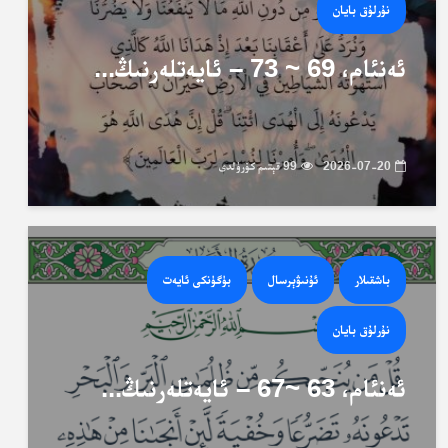
نۇرلۇق بايان
ئەنئام، 69 ~ 73 – ئايەتلەرنىڭ...
2026-07-20
99 قېتىم كۆرۈلدى
باشقىلار
ئۇنىۋېرسال
بۈگۈنكى ئايەت
نۇرلۇق بايان
ئەنئام، 63 ~67 – ئايەتلەرنىڭ...