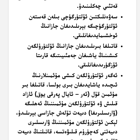
قەتئىي چەكلىنىدۇ.
سەۋەنلىكتىن ئۆلتۈرگۈچى بىلەن قەستەن
ئۆلتۈرگۈچىگە بېرىلىدىغان جازانىڭ
ئوخشىمايدىغانلىقى.
قاتىلغا بىرىلىدىغان جازانىڭ ئۆلتۈرۈلگەن
كىشىنىڭ ياشىغان جەمئىيىتىگە قارىتا
ئۆزگۈرىدىغانلىقى.
ئەگەر ئۆلتۈرۈلگەن كىشى مۇئمىنلارنىڭ
ئىچىدە ياشايدىغان بىرى بولسا، قاتىلغا بىر
مۇئمىن قۇل (ئەر – ئايال پەرقى يوق) ئازاد
قىلىش ۋە ئۆلتۈرۈلگەن مۇئمىننىڭ ئەھلىگە
(ۋارىسلىرىغا) دىيەت تۆلەش جازاسى بېرىلىدۇ،
لېكىن ئۆلتۈرۈلگەن مۇئمىننىڭ ۋارىسلىرى
دىيەتنى كەچۈرۈم قىلىۋەتسە، قاتىلنىڭ دىيەت