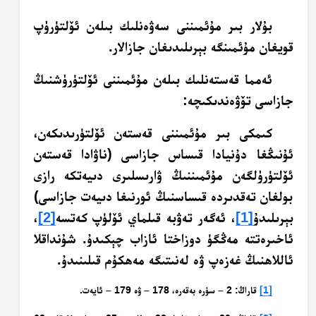
بۇلار بىر مۇئمىننى سەۋەنلىك بىلەن ئۆلتۈرۈپ
قويغان مۇئمىنگە بېرىلىدىغان جازالار.
ئەمما قەستەنلىك بىلەن مۇئمىننى ئۆلتۈرۈشنىڭ
جازاسى تۆۋەندىكىچە:
كىمكى بىر مۇئمىننى قەستەن ئۆلتۈرىدىكەن،
ئۇنىڭغا دۇنيادا قىساس جازاسى (ناۋادا قەستەن
ئۆلتۈرۈلگەن مۇئمىننىڭ ۋارىسلىرى دىيەتكە رازى
بولغان تەقدىردە قىساسنىڭ ئورنىغا دىيەت جازاسى)
بېرىلىدۇ
[1]
، ئەگەر تەۋبە قىلماي ئۆلۈپ كەتسە
[2]
،
ئاخىرەتتە مەڭگۈ دوزاختا ئازاب چېكىدۇ. شۇنداقلا
ئاللاھنىڭ غەزەپ ۋە لەنىتىگە مەھكۇم قىلىنىدۇ.
[1]
قاراڭ: 2 – سۈرە بەقەرە، 178 – ۋە 179 – ئايەت.