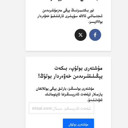
تور بىكتىمىزنىىڭ يېڭى مەزمۇنلىرىدىن
ئىجتىمائىي ئالاقە سۇپىلىرى ئارقىلىقمۇ خەۋەردار
بولالايسىز.
مۇشتەرى بولۇپ، بىكەت
يېڭىلىقلىرىدىن خەۋەردار بولۇڭ!
مۇشتەرى بولسىڭىز، بارلىق يېڭى يوللانغان
يازمىلار ئېلخەت ئادرېسىڭىزغا ئاپتوماتىك
ئەۋەتىلىدۇ.
ئېلخەت
ئادرېسىڭىز.
مىسال:
misal@misal.com
مۇشتەرى بولۇش