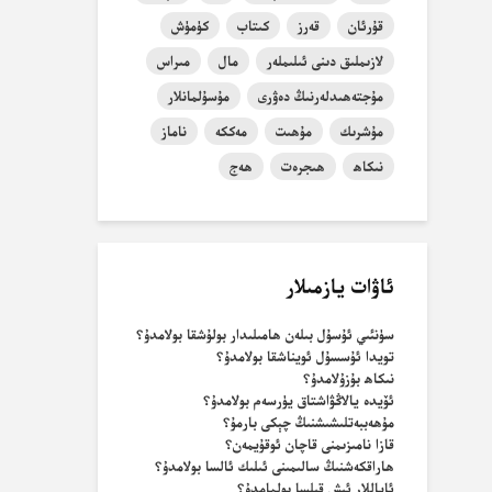
قۇرئان
قەرز
كىتاب
كۈمۈش
لازىملىق دىنى ئىلىملەر
مال
مىراس
مۇجتەھىدلەرنىڭ دەۋرى
مۇسۇلمانلار
مۇشرىك
مۇھىت
مەككە
ناماز
نىكاھ
ھىجرەت
ھەج
ئاۋات يازمىلار
سۈنئىي ئۇسۇل بىلەن ھامىلىدار بولۇشقا بولامدۇ؟
تويدا ئۇسسۇل ئويناشقا بولامدۇ؟
نىكاھ بۇزۇلامدۇ؟
ئۆيدە يالاڭۋاشتاق يۈرسەم بولامدۇ؟
مۇھەببەتلىشىشنىڭ چېكى بارمۇ؟
قازا نامىزىمنى قاچان ئوقۇيمەن؟
ھاراقكەشنىڭ سالىمىنى ئىلىك ئالسا بولامدۇ؟
ئاياللار ئىش قىلسا بولمامدۇ؟