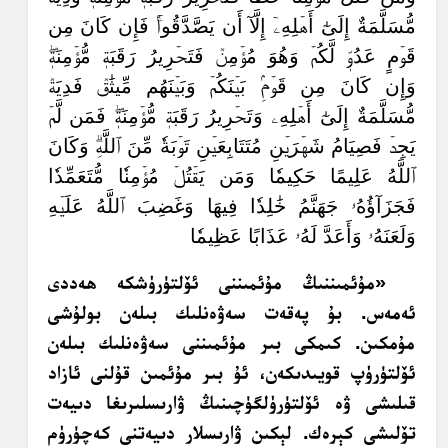
مُّسَلَّمَةٌ إِلَىٰٓ أَهۡلِهِۦٓ إِلَّآ أَن يَصَّدَّقُواْۚ فَإِن كَانَ مِن
قَوۡمٍ عَدُوّٖ لَّكُمۡ وَهُوَ مُؤۡمِنٞ فَتَحۡرِيرُ رَقَبَةٖ مُّؤۡمِنَةٖۖ
وَإِن كَانَ مِن قَوۡمِۢ بَيۡنَكُمۡ وَبَيۡنَهُم مِّيثَٰقٞ فَدِيَةٞ
مُّسَلَّمَةٌ إِلَىٰٓ أَهۡلِهِۦ وَتَحۡرِيرُ رَقَبَةٖ مُّؤۡمِنَةٖۖ فَمَن لَّمۡ
يَجِدۡ فَصِيَامُ شَهۡرَيۡنِ مُتَتَابِعَيۡنِ تَوۡبَةٗ مِّنَ ٱللَّهِۗ وَكَانَ
ٱللَّهُ عَلِيمًا حَكِيمٗا وَمَن يَقۡتُلۡ مُؤۡمِنٗا مُّتَعَمِّدٗا
فَجَزَآؤُهُۥ جَهَنَّمُ خَٰلِدٗا فِيهَا وَغَضِبَ ٱللَّهُ عَلَيۡهِ
وَلَعَنَهُۥ وَأَعَدَّ لَهُۥ عَذَابًا عَظِيمٗا
«مۇئمىننىڭ مۇئمىننى ئۆلتۈرۈشكە ھەددى
ئەمەس. بۇ پەقەت سەۋەنلىك بىلەن بولۇشى
مۇمكىن. كىمكى بىر مۇئمىننى سەۋەنلىك بىلەن
ئۆلتۈرۈپ قويىدىكەن، ئۇ بىر مۇئمىن قۇلنى ئازاد
قىلىشى ۋە ئۆلتۈرۈلگۈچىنىڭ ۋارىسلىرىغا دىيەت
تۆلىشى كېرەك. لېكىن ۋارىسلار دىيەتنى كەچۈرۈم