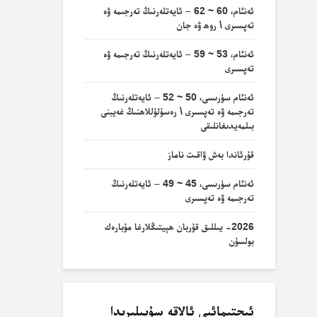
ئەنئام، 60 ~ 62 – ئايەتلەرنىڭ تەرجىمە ۋە
تەپسىرى \ روھ ۋە جان
ئەنئام، 53 ~ 59 – ئايەتلەرنىڭ تەرجىمە ۋە
تەپسىرى
ئەنئام سۈرىسى، 50 ~ 52 – ئايەتلەرنىڭ
تەرجىمە ۋە تەپسىرى \ رەسۇلۇللاھنىڭ غەيبنى
بىلمەيدىغانلىقى
قۇرئاندا بەش ۋاقىت ناماز
ئەنئام سۈرىسى، 45 ~ 49 – ئايەتلەرنىڭ
تەرجىمە ۋە تەپسىرى
2026- يىللىق قۇربان ھېيتىڭلارغا مۇبارەك
بولسۇن
ئىجتىمائىي ئالاقە سۇپىلىرىدا