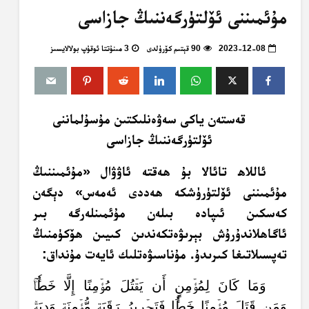
مۇئمىننى ئۆلتۈرگەننىڭ جازاسى
2023-12-08
90 قېتىم كۆرۈلدى
3 مىنۇتتا ئوقۇپ بولالايسىز
قەستەن ياكى سەۋەنلىكتىن مۇسۇلماننى
ئۆلتۈرگەننىڭ جازاسى
ئاللاھ تائالا بۇ ھەقتە ئاۋۋال «مۇئمىننىڭ
مۇئمىننى ئۆلتۈرۈشكە ھەددى ئەمەس» دېگەن
كەسكىن ئىپادە بىلەن مۇئمىنلەرگە بىر
ئاگاھلاندۇرۇش بېرىۋەتكەندىن كىيىن ھۆكۈمنىڭ
تەپسىلاتىغا كىرىدۇ. مۇناسىۋەتلىك ئايەت مۇنداق:
وَمَا كَانَ لِمُؤۡمِنٍ أَن يَقۡتُلَ مُؤۡمِنًا إِلَّا خَطَ‍ٔٗاۚ
وَمَن قَتَلَ مُؤۡمِنًا خَطَ‍ٔٗا فَتَحۡرِيرُ رَقَبَةٖ مُّؤۡمِنَةٖ وَدِيَةٞ