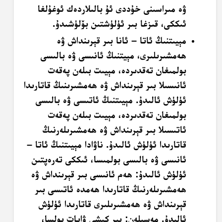
ۋە مىراسىنى خۇددى ئۇ بالىلاردەك ئوغۇلغا
ئىككى، قىزغا بىر ئۈلۈشتىن بۆلۈشىدۇ.
مېيىتنىڭ ئاتا – ئانا بىر قېرىنداش ۋە
ھەمشىرىلىرى، مېيتنىڭ ئانىسى ۋە بالىسى
بولمىغان تەقدىردە، مېيىت بىلەن پەقەت
ئانىسىلا بىر قېرىنداش ۋە ھەمشىرىنىڭ قاتارىدا
ئۈلۈش ئالىدۇ. مېيىتنىڭ ئاتىسى ۋە بالىسى
بولمىغان تەقدىردە، مېيىت بىلەن پەقەت
ئاتىسىلا بىر قېرىنداش ۋە ھەمشىرىلەرنىڭ
قاتارىدا ئۈلۈش ئالىدۇ. ناۋادا مېيىتنىڭ ئاتا –
ئانىسى ۋە بالىسى بولمىسا، ئىككى تەرەپتىن
ئۈلۈش ئالىدۇ: ھەم ئانىسى بىر قېرىنداش ۋە
ھەمشىرىلەرنىڭ قاتارىدا ھەمدە ئاتىسى بىر
قېرىنداش ۋە ھەمشىرىلىرى قاتارىدا ئۈلۈش
ئالىدۇ. مەسىلەن: بىر كىشى ۋاپات بولسا،