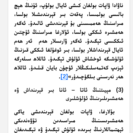
ناۋادا ۋاپات بولغان كىشى ئايال بولۇپ، ئۇنىڭ ھېچ
بالىسى بولمىسا، پەقەت بىر قېرىندىشىلا بولسا،
مىراسنىڭ ھەممىسىنى بۇ قېرىندىشى ئالىدۇ. ئەگەر
ھەمشىرە ئىككى بولسا، ئۇلارغا مىراسنىڭ ئۈچتىن
ئىككىسى تېگىدۇ. ئەگەر ۋارىسلار ھەم ئەر ھەم
ئايال قېرىنداشلار بولسا، بىر ئوغۇلغا ئىككى قىزنىڭ
ئۈلۈشىگە ئوخشاش ئۈلۈش تېگىدۇ. ئاللاھ سىلەرگە
ئېزىپ كەتمەسلىكىڭلار ئۈچۈن بايان قىلىدۇ. ئاللاھ
ھەر نەرسىنى بىلگۈچىدۇر»
[2]
.
(3) مېيىتنىڭ ئاتا – ئانا بىر قېرىنداش ۋە
ھەمشىرىلىرىنىڭ ئۈلۈشلىرى
بۇلارغا، ۋاپات بولغان قېرىندىشى ياكى
ھەمشىرىسىنىڭ مىراسىدىن تۆۋەندىكى
ئېھتىماللارنىڭ بىرىدە ئۈلۈش تېگىدۇ ۋە تېگىدىغان