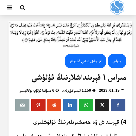
مىراس
لازىملىق دىنىي ئىلىملەر
مىراس \ قېرىنداشلارنىڭ ئۈلۈشى
2023-01-19
1,150 قېتىم كۆرۈلدى
6 مىنۇتتا ئوقۇپ بولالايسىز
4) قېرىنداش ۋە ھەمشىرىلەرنىڭ ئۈلۈشلىرى
ۋاپات بولغۇچىنىڭ قېرىنداش ۋە ھەمشىرىلىرى