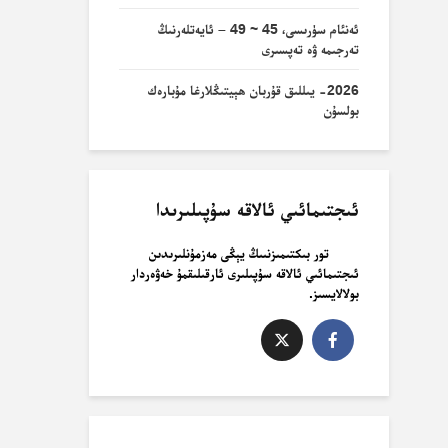
ئەنئام سۈرىسى، 45 ~ 49 – ئايەتلەرنىڭ
تەرجىمە ۋە تەپسىرى
2026- يىللىق قۇربان ھېيتىڭلارغا مۇبارەك
بولسۇن
ئىجتىمائىي ئالاقە سۇپىلىرىدا
تور بىكتىمىزنىىڭ يېڭى مەزمۇنلىرىدىن
ئىجتىمائىي ئالاقە سۇپىلىرى ئارقىلىقمۇ خەۋەردار
بولالايسىز.