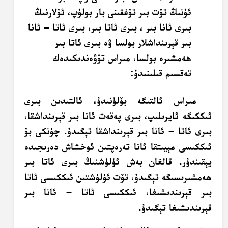
ئۇنىڭ تۆت بىر تۇغقىنى بار بولۇپ، ئۇلارنىڭ
بىرى ئانا بىر ، بىرى ئاتا بىر، بىرى ئاتا – ئانا
بىر قېرىنداشلار بولسا ۋە بىرى ئاتا بىر
ھەمشىرە بولسا، مىراس تۆۋەندىكىدەك
تەقسىم قىلىنىدۇ:
مىراس ئالتىگە بۆلۈنىدۇ، ئالتىدىن بىرى
ئىككىگە ئايرىلىپ، بىرى پەقەت ئانا بىر قېرىنداشقا،
بىرى ئاتا – ئانا بىر قېرىنداشقا تېگىدۇ. چۈنكى بۇ
ئىككىسى مېيىتقا ئانا تەرەپتىن ئوخشاش دەرىجىدە
يېقىندۇر. قالغان بەش ئۈلۈشنىڭ بىرى ئاتا بىر
ھەمشىرىسىگە تېگىدۇ، تۆت ئۈلۈشتىن ئىككىسى ئاتا
بىر قېرىندىشىغا، ئىككىسى ئاتا – ئانا بىر
قېرىندىشىغا تېگىدۇ.