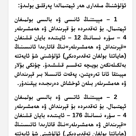
ئۈلۈشنىڭ مىقدارى ھەر ئېھتىمالدا پەرقلىق بولىدۇ:
1 – مېيىتنىڭ ئانىسى ۋە بالىسى بولمىغان
ئېھتىمال. بۇ تەقدىردە بۇ قېرىنداش ۋە ھەمشىرىلەر
4 – سۈرە نىسانىڭ 12 – ئايىتىدە بايان قىلىنغان
«قېرىنداش ۋە ھەمشىرىلەر»نىڭ قاتارىدا ئانىسىنىڭ
(ھاياتتا بولغان تەقدىردىكى) ئۈلۈشىنى شۇ ئايەتتە
بەلگىلەنگەن بويىچە تەقسىم قىلىشىدۇ. چۈنكى بۇلار
مېيىتقا ئانا تەرەپتىن، پەقەت ئانىسىلا بىر قېرىنداش
ۋە ھەمشىرىلەر بىلەن ئوخشاش دەرىجىدە يېقىندۇر.
2 – مېيىتنىڭ ئاتىسى ۋە بالىسى بولمىغان
ئېھتىمال. بۇ تەقدىردە بۇ قېرىنداش ۋە ھەمشىرىلەر
4 – سۈرە نىسانىڭ 176 – ئايىتىدە بايان قىلىنغان
«قېرىنداش ۋە ھەمشىرىلەر»نىڭ قاتارىدا ئاتىسىنىڭ
(ھاياتتا بولغان تەقدىردىكى) ئۈلۈشىنى شۇ ئايەتتە