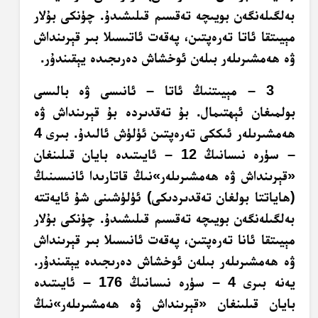
بەلگىلەنگەن بويىچە تەقسىم قىلىشىدۇ. چۈنكى بۇلار
مېيىتقا ئاتا تەرەپتىن، پەقەت ئاتىسىلا بىر قېرىنداش
ۋە ھەمشىرىلەر بىلەن ئوخشاش دەرىجىدە يېقىندۇر.
3 – مېيىتنىڭ ئاتا – ئانىسى ۋە بالىسى
بولمىغان ئېھتىمال. بۇ تەقدىردە بۇ قېرىنداش ۋە
ھەمشىرىلەر ئىككى تەرەپتىن ئۈلۈش ئالىدۇ. بىرى 4
– سۈرە نىسانىڭ 12 – ئايىتىدە بايان قىلىنغان
«قېرىنداش ۋە ھەمشىرىلەر»نىڭ قاتارىدا ئانىسىنىڭ
(ھاياتتا بولغان تەقدىردىكى) ئۈلۈشىنى شۇ ئايەتتە
بەلگىلەنگەن بويىچە تەقسىم قىلىشىدۇ. چۈنكى بۇلار
مېيىتقا ئانا تەرەپتىن، پەقەت ئانىسىلا بىر قېرىنداش
ۋە ھەمشىرىلەر بىلەن ئوخشاش دەرىجىدە يېقىندۇر.
يەنە بىرى 4 – سۈرە نىسانىڭ 176 – ئايىتىدە
بايان قىلىنغان «قېرىنداش ۋە ھەمشىرىلەر»نىڭ