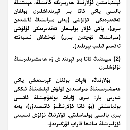
ئېلىنماستىن ئۇلارنىڭ ھەربىرىگە ئانىنىڭ، مېيىتنىڭ
بالىسى ياكى ئاتا بىر قېرىنداشلىرى بولغان
تەقدىردىكى ئۈلۈشى (يەنى مىراسنىڭ ئالتىدىن
بىرى)، ياكى ئۇلار بولمىغان تەقدىردىكى ئۈلۈشى
(مىراسنىڭ ئۈچتىن بىرى) ئوخشاش نىسبەتتە
تەقسىم قىلىپ بېرىلىدۇ.
(2) مېيىتنىڭ ئاتا بىر قېرىنداش ۋە ھەمشىرىلىرىنىڭ
ئۈلۈشلىرى
بۇلارنىڭ، ۋاپات بولغان قېرىندىشى ياكى
ھەمشىرىسىنىڭ مىراسىدىن ئۈلۈش ئېلىشىنىڭ ئىككى
شەرتى بار: بىرى ۋاپات بولغۇچىنىڭ ئاتىسى
بولماسلىقى (بۇ ئاتا ئۇلارنىڭمۇ ئاتىسىدۇر)، يەنە
بىرى بالىسى بولماسلىقى. ئۇلارنىڭ ئۈلۈش نىسبىتى
ئۆزلىرىنىڭ سانىغا قاراپ ئۆزگىرىدۇ.