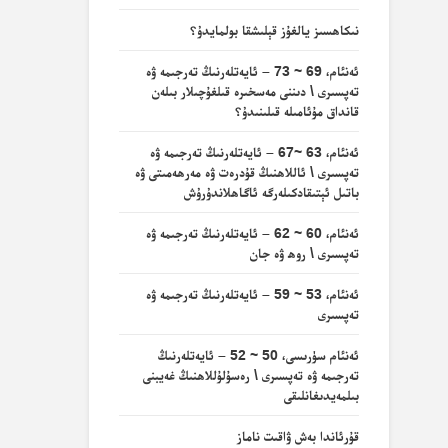
نىكاھسىز يالغۇز قېلىشقا بولمايدۇ؟
ئەنئام، 69 ~ 73 – ئايەتلەرنىڭ تەرجىمە ۋە
تەپسىرى \ دىننى مەسخىرە قىلغۇچىلار بىلەن
قانداق مۇئامىلە قىلىنىدۇ؟
ئەنئام، 63 ~67 – ئايەتلەرنىڭ تەرجىمە ۋە
تەپسىرى \ ئاللاھنىڭ قۇدرەت ۋە مەرھەمىتى ۋە
باتىل ئېتىقادكىلەرگە ئاگاھلاندۇرۇش
ئەنئام، 60 ~ 62 – ئايەتلەرنىڭ تەرجىمە ۋە
تەپسىرى \ روھ ۋە جان
ئەنئام، 53 ~ 59 – ئايەتلەرنىڭ تەرجىمە ۋە
تەپسىرى
ئەنئام سۈرىسى، 50 ~ 52 – ئايەتلەرنىڭ
تەرجىمە ۋە تەپسىرى \ رەسۇلۇللاھنىڭ غەيبنى
بىلمەيدىغانلىقى
قۇرئاندا بەش ۋاقىت ناماز