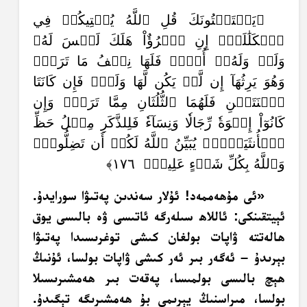
﴿يَسۡتَفۡتُونَكَ قُلِ ٱللَّهُ يُفۡتِيكُمۡ فِي
ٱلۡكَلَٰلَةِۚ إِنِ ٱمۡرُؤٌاْ هَلَكَ لَيۡسَ لَهُۥ
وَلَدٞ وَلَهُۥٓ أُخۡتٞ فَلَهَا نِصۡفُ مَا تَرَكَۚ
وَهُوَ يَرِثُهَآ إِن لَّمۡ يَكُن لَّهَا وَلَدٞۚ فَإِن كَانَتَا
ٱثۡنَتَيۡنِ فَلَهُمَا ٱلثُّلُثَانِ مِمَّا تَرَكَۚ وَإِن
كَانُوٓاْ إِخۡوَةٗ رِّجَالٗا وَنِسَآءٗ فَلِلذَّكَرِ مِثۡلُ حَظِّ
ٱلۡأُنثَيَيۡنِۗ يُبَيِّنُ ٱللَّهُ لَكُمۡ أَن تَضِلُّواْۗ
وَٱللَّهُ بِكُلِّ شَيۡءٍ عَلِيمُۢ ١٧٦﴾
«ئى مۇھەممەد! ئۇلار سەندىن پەتىۋا سورايدۇ.
ئېيتقىنكى: ئاللاھ سىلەرگە ئاتىسى ۋە بالىسى يوق
ھالەتتە ۋاپات بولغان كىشى توغرىسىدا پەتىۋا
بېرىدۇ – ئەگەر بىر ئەر كىشى ۋاپات بولسا، ئۇنىڭ
ھېچ بالىسى بولمىسا، پەقەت بىر ھەمشىرىسىلا
بولسا، مىراسنىڭ يېرىمى بۇ ھەمشىرىگە تېگىدۇ.