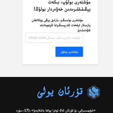
مۇشتەرى بولۇپ، بىكەت
يېڭىلىقلىرىدىن خەۋەردار بولۇڭ!
مۇشتەرى بولسىڭىز، بارلىق يېڭى يوللانغان
يازمىلار ئېلخەت ئادرېسىڭىزغا ئاپتوماتىك
ئەۋەتىلىدۇ.
ئېلخەت
ئادرېسىڭىز.
مىسال:
misal@misal.com
مۇشتەرى بولۇش
«شۈبھىسىزكى، بۇ قۇرئان ئەڭ توغرا يولغا باشلايدۇ»-(17-سۈرە