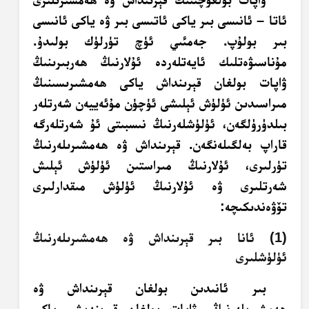
ئاتا – ئانىسى بىر ياكى ئاتىسى بىر ۋە ياكى ئانىسى
بىر بولۇپ. جەمئىي ئۈچ تۈرلۈك بولىدۇ.
مۇناسىۋەتلىك ئايەتلەردە ئۇلارنىڭ ھەربىرىنىڭ
ۋاپات بولغان قېرىنداش ياكى ھەمشىرىسىنىڭ
مىراسىدىن ئۈلۈش ئېلىشى ئۈچۈن مۇئەييەن شەرتلەر
بىلدۈرۈلگەن، ئۈلۈشلەرنىڭ نىسبىتى ئۇ شەرتلەرگە
قاراپ بەلگىلەنگەن. قېرىنداش ۋە ھەمشىرىلەرنىڭ
تۈرلىرى، ئۇلارنىڭ مىراستىن ئۈلۈش ئېلىش
شەرتلىرى ۋە ئۇلارنىڭ ئۈلۈش مىقدارلىرى
تۆۋەندىكىچە:
(1) ئانا بىر قېرىنداش ۋە ھەمشىرىلەرنىڭ
ئۈلۈشلىرى
بىر ئانىدىن بولغان قېرىنداش ۋە
ھەمشىرىلەرنىڭ، ۋاپات بولغان قېرىندىشى ياكى