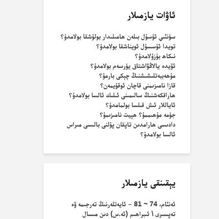
ئاۋات يازمىلار
سۈنئىي ئۇسۇل بىلەن ھامىلىدار بولۇشقا بولامدۇ؟
تويدا ئۇسسۇل ئويناشقا بولامدۇ؟
نىكاھ بۇزۇلامدۇ؟
ئۆيدە يالاڭۋاشتاق يۈرسەم بولامدۇ؟
مۇھەببەتلىشىشنىڭ چېكى بارمۇ؟
قازا نامىزىمنى قاچان ئوقۇيمەن؟
ھاراقكەشنىڭ سالىمىنى ئىلىك ئالسا بولامدۇ؟
ئاياللار ئىش قىلسا بولمامدۇ؟
جۈمە مۇھىممۇ؟ ھېيت نامىزىمۇ؟
دادىسى ھارامدىن تاپقان پۇلنى بالىسى مىراس
ئالسا بولامدۇ؟
يېقىنقى يازمىلار
ئەنئام، 74 ~ 81 – ئايەتلەرنىڭ تەرجىمە ۋە
تەپسىرى \ ئىبراھىم (ئە.س) دىن مىسال