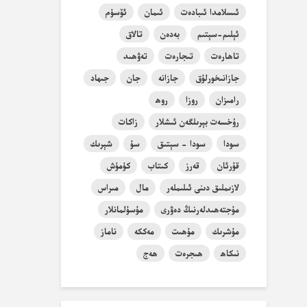
ئىسلامدا ئىبادەت
ئىمان
ئۆسۈم
ئېلىم-سېتىم
بەدەن
تالاق
تاھارەت
تىجارەت
تەۋھىد
جازانىخورلۇق
جازانە
جان
جىھاد
رامىزان
روزا
روھ
رۇخسەت بېرىلگەن ئىشلار
زاكات
سودا
سودا - سېتىق
سۇ
شېرىك
قۇرئان
قەرز
كىتاب
كۈمۈش
لازىملىق دىنى ئىلىملەر
مال
مىراس
مۇجتەھىدلەرنىڭ دەۋرى
مۇسۇلمانلار
مۇشرىك
مۇھىت
مەككە
ناماز
نىكاھ
ھىجرەت
ھەج