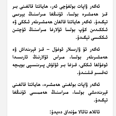
ئەگەر ۋاپات بولغۇچى ئەر، ھاياتتا قالغىنى بىر
قىز ھەمشىرە بولسا، ئۇنىڭغا مىراسنىڭ يېرىمى
تېگىدۇ. ئەگەر ھاياتتا قالغان ھەمشىرىلەر ئىككى ۋە
ئىككىدىن كۆپ بولسا ئۇلارغا مىراسنىڭ ئۈچتىن
ئىككىسى تېگىدۇ.
ئەگەر ئۇ ۋارىسلار ئوغۇل – قىز قېرىنداش ۋە
ھەمشىرىلەر بولسا، مىراس ئۇلارنىڭ ئارىسىدا
ئوغۇلغا ئىككى، قىزغا بىر ئۈلۈش پىرىنسىپى بويىچە
تەقسىم قىلىنىدۇ.
ئەگەر ۋاپات بولغىنى ھەمشىرە، ھاياتتا قالغىنى
قېرىندىشى بولسا، مىراسنىڭ ھەممىسى ئۇنىڭغا
تېگىدۇ.
ئاللاھ تائالا مۇنداق دەيدۇ: