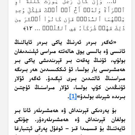
﴿… وَإِن كَانَ رَجُلٞ يُورَثُ كَلَٰلَةً أَوِ
ٱمۡرَأَةٞ وَلَهُۥٓ أَخٌ أَوۡ أُخۡتٞ فَلِكُلِّ وَٰحِدٖ
مِّنۡهُمَا ٱلسُّدُسُۚ فَإِن كَانُوٓاْ أَكۡثَرَ مِن
ذَٰلِكَ فَهُمۡ شُرَكَآءُ فِي ٱلثُّلُثِۚ … ١٢﴾
«ئەگەر بىرەر ئەرنىڭ ياكى بىرەر ئايالنىڭ
ئانىسى ۋە بالىسى يوق ھالەتتە مىراسى ئېلىنىدىغان
بولۇپ، ئۇنىڭ پەقەت بىر قېرىندىشى ياكى بىر
ھەمشىرىسى بار بولسا، ئۇ ئىككىسىدىن ھەر بىرىگە
مىراسنىڭ ئالتىدىن بىرى تېگىدۇ. ئەگەر ئۇلار
ئۇنىڭدىن كۆپ بولسا، ئۇلار مىراسنىڭ ئۈچتىن
بىرىدە شېرىك بولىدۇ»
[1]
.
بۇ يەردىكى قېرىنداش ۋە ھەمشىرىلەر ئانا بىر
بولغان قېرىنداش ۋە ھەمشىرىلەردۇر. چۈنكى
ئايەتنىڭ بۇ قىسمىدا قىز – ئوغۇل پەرقى ئېتىبارغا