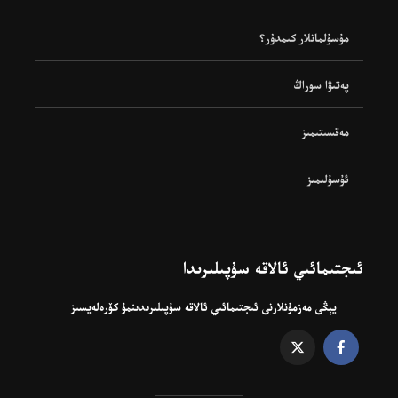
مۇسۇلمانلار كىمدۇر؟
پەتىۋا سوراڭ
مەقسىتىمىز
ئۇسۇلىمىز
ئىجتىمائىي ئالاقە سۇپىلىرىدا
يېڭى مەزمۇنلارنى ئىجتىمائىي ئالاقە سۇپىلىرىدىنمۇ كۆرەلەيسىز