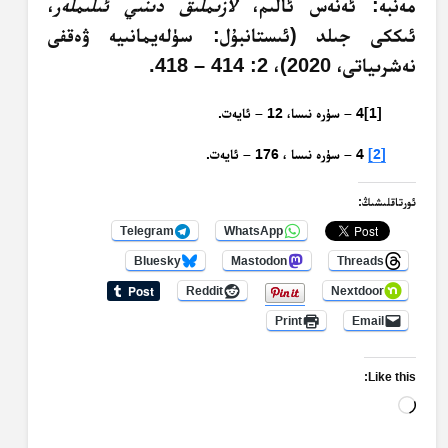
مەنبە: ئەنەس ئالىم،
لازىملىق دىنىي ئىلىملەر
،
ئىككى جىلد (ئىستانبۇل: سۈلەيمانىيە ۋەقفى
نەشرىياتى، 2020)، 2: 414 – 418.
[1]4 – سۈرە نىسا، 12 – ئايەت.
[2]
4 – سۈرە نىسا ، 176 – ئايەت.
ئورتاقلىشىڭ:
Telegram
WhatsApp
Bluesky
Mastodon
Threads
Reddit
Nextdoor
Print
Email
Like this:
Loading…