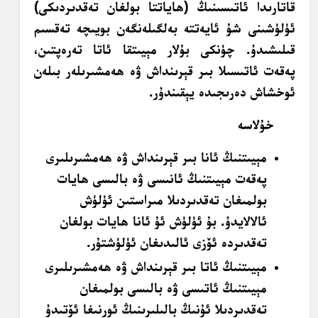
قاتارىدا ئاتىسىنىڭ (ھاياتتا بولغان تەقدىردىكى)
ئۈلۈشىنى شۇ ئايەتتە بەلگىلەنگەن بويىچە تەقسىم
قىلىشىدۇ. چۈنكى بۇلار مېيىتقا ئاتا تەرەپتىن،
پەقەت ئاتىسىلا بىر قېرىنداش ۋە ھەمشىرىلەر بىلەن
ئوخشاش دەرىجىدە يېقىندۇر.
خۇلاسە
مېيىتنىڭ ئانا بىر قېرىنداش ۋە ھەمشىرىلىرى
پەقەت مېيىتنىڭ ئانىسى ۋە بالىسى ھايات
بولمىغان تەقدىردىلا مىراستىن ئۈلۈش
ئالالايدۇ. بۇ ئۈلۈش ئۇ ئانا ھايات بولغان
تەقدىردە ئۆزى ئالىدىغان ئۈلۈشتۇر.
مېيىتنىڭ ئاتا بىر قېرىنداش ۋە ھەمشىرىلىرى
مېيىتنىڭ ئاتىسى ۋە بالىسى بولمىغان
تەقدىردىلا ئۇنىڭ بالىلىرىنىڭ ئورنىغا ئۆتىدۇ