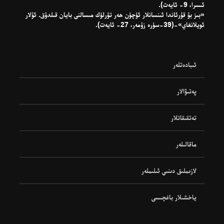
ئىسرا، 9- ئايەت).
«بىز بۇ قۇرئاندا ئىنسانلار ئۈچۈن ھەر تۈرلۈك مىسالنى بايان قىلدۇق. ئۇلار
ئويلانغاي»-(39-سۈرە زۇمەر، 27- ئايەت).
ئىبادەتلەر
پەتىۋالار
تەتقىقاتلار
ماقالىلەر
لازىملىق دىنىي ئىلىملەر
ياخشىلار باغچىسى