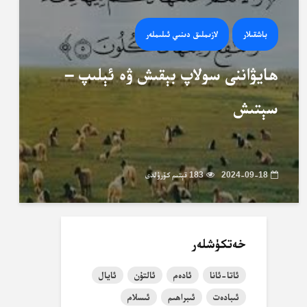
باشقىلار
لازىملىق دىنىي ئىلىملەر
ھايۋاننى سولاپ بېقىش ۋە ئېلىپ –
سېتىش
2024-09-18
183 قېتىم كۆرۈلدى
خەتكۈشلەر
ئاتا-ئانا
ئادەم
ئالتۇن
ئايال
ئىبادەت
ئىبراھىم
ئىسلام