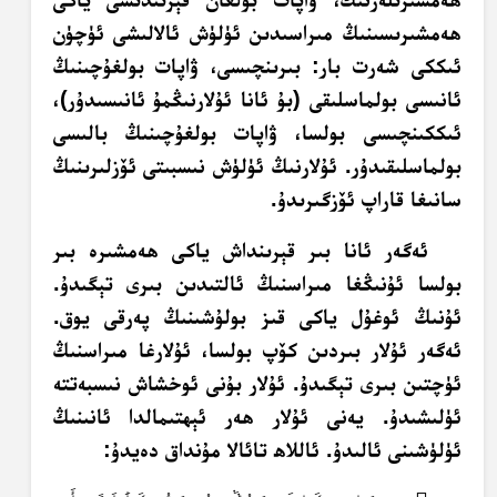
ھەمشىرىسىنىڭ مىراسىدىن ئۈلۈش ئالالىشى ئۈچۈن
ئىككى شەرت بار: بىرىنچىسى، ۋاپات بولغۇچىنىڭ
ئانىسى بولماسلىقى (بۇ ئانا ئۇلارنىڭمۇ ئانىسىدۇر)،
ئىككىنچىسى بولسا، ۋاپات بولغۇچىنىڭ بالىسى
بولماسلىقىدۇر. ئۇلارنىڭ ئۈلۈش نىسبىتى ئۆزلىرىنىڭ
سانىغا قاراپ ئۆزگىرىدۇ.
ئەگەر ئانا بىر قېرىنداش ياكى ھەمشىرە بىر
بولسا ئۇنىڭغا مىراسنىڭ ئالتىدىن بىرى تېگىدۇ.
ئۇنىڭ ئوغۇل ياكى قىز بولۇشىنىڭ پەرقى يوق.
ئەگەر ئۇلار بىردىن كۆپ بولسا، ئۇلارغا مىراسنىڭ
ئۈچتىن بىرى تېگىدۇ. ئۇلار بۇنى ئوخشاش نىسبەتتە
ئۈلىشىدۇ. يەنى ئۇلار ھەر ئېھتىمالدا ئانىنىڭ
ئۈلۈشىنى ئالىدۇ. ئاللاھ تائالا مۇنداق دەيدۇ: