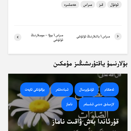
ئوغۇل
قىز
مىراس
ھەمشىرە
مىراس \ بوۋا – مومىلارنىڭ
مىراس \ بالىلارنىڭ ئۈلۈشى
ئۈلۈشى
بۇلارنىمۇ ياقتۇرىشىڭىز مۇمكىن
ئەھكام
ئۇنىۋېرسال
ئىبادەتلەر
بۈگۈنكى ئايەت
لازىملىق دىنىي ئىلىملەر
ناماز
قۇرئاندا بەش ۋاقىت ناماز