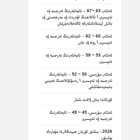
ئەنئام، 63 ~67 – ئايەتلەرنىڭ تەرجىمە ۋە
تەپسىرى \ ئاللاھنىڭ قۇدرەت ۋە مەرھەمىتى ۋە
باتىل ئېتىقادكىلەرگە ئاگاھلاندۇرۇش
ئەنئام، 60 ~ 62 – ئايەتلەرنىڭ تەرجىمە ۋە
تەپسىرى \ روھ ۋە جان
ئەنئام، 53 ~ 59 – ئايەتلەرنىڭ تەرجىمە ۋە
تەپسىرى
ئەنئام سۈرىسى، 50 ~ 52 – ئايەتلەرنىڭ
تەرجىمە ۋە تەپسىرى \ رەسۇلۇللاھنىڭ غەيبنى
بىلمەيدىغانلىقى
قۇرئاندا بەش ۋاقىت ناماز
ئەنئام سۈرىسى، 45 ~ 49 – ئايەتلەرنىڭ
تەرجىمە ۋە تەپسىرى
2026- يىللىق قۇربان ھېيتىڭلارغا مۇبارەك
بولسۇن