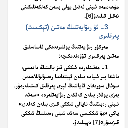
مۇھەممەد ئىبنى ئەقىل يولى بىلەن كەلگەنلىكىنى
نەقىل قىلىدۇ
[6]
.
3- ئۇ رىۋايەتنىڭ مەتىن (تېكىست)
پەرقلىرى
مەزكۇر رىۋايەتنىڭ يوللىرىدىكى ئاساسلىق
مەتىن پەرقلىرى تۆۋەندىكىچە:
1- مەتىنلەردە ئىككى قىز بالىنىڭ دادىسى،
باشقا بىر ئىپادە بىلەن ئېيتقاندا رەسۇلۇللاھدىن
سوئال سورىغان ئايالنىڭ ئېرى پەرقلىق كىشىلەردۇر.
بەزى يوللار بىلەن كەلگەن رىۋايەتلەردە «سەئد
ئىبنى رەبىئنىڭ ئايالى ئىككى قىزى بىلەن كەلدى»
ياكى «بۇ ئىككىسى سەئد ئىبنى رەبىئنىڭ ئىككى
قىزىدۇر»
[7]
دېيىلىدۇ.