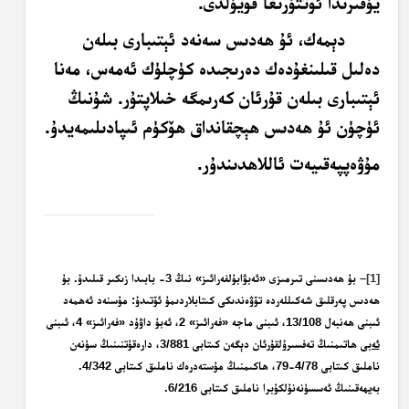
يۇقىرىدا ئوتتۇرىغا قويۇلدى.
دېمەك، ئۇ ھەدىس سەنەد ئېتىبارى بىلەن
دەلىل قىلىنغۇدەك دەرىجىدە كۈچلۈك ئەمەس، مەنا
ئېتىبارى بىلەن قۇرئان كەرىمگە خىلاپتۇر. شۇنىڭ
ئۈچۈن ئۇ ھەدىس ھېچقانداق ھۆكۈم ئىپادىلىمەيدۇ.
مۇۋەپپەقىيەت ئاللاھدىندۇر.
[1]
– بۇ ھەدىسنى تىرمىزى «ئەبۋابۇلفەرائىز» نىڭ 3- بابىدا زىكىر قىلىدۇ. بۇ
ھەدىس پەرقلىق شەكىللەردە تۆۋەندىكى كىتابلاردىمۇ ئۆتىدۇ: مۇسنەد ئەھمەد
ئىبنى ھەنبەل 13/108، ئىبنى ماجە «فەرائىز» 2، ئەبۇ داۋۇد «فەرائىز» 4، ئىبنى
ئەبى
ھاتىمنىڭ تەفسىرۇلقۇرئان دېگەن كىتابى 3/881، دارەقۇتنىنىڭ سۈنەن
ناملىق كىتابى 4/78-79، ھاكىمنىڭ مۇستەدرەك ناملىق كىتابى 4/342.
بەيھەقىنىڭ ئەسسۈنەنۇلكۇبرا ناملىق كىتابى 6/216.