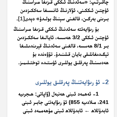
چاقىرتىپ: «سەئدنىڭ ئىككى قىزىغا مىراسنىڭ
ئۈچتىن ئىككىنى، ئۇلارنىڭ ئانىسىغا سەككىزدىن
بىرىنى بەرگىن، قالغىنى سېنىڭ بولىدۇ» دېدى
[1]
.
بۇ رىۋايەتتە سەئدنىڭ ئىككى قىزىغا مىراسنىڭ
ئۈچتىن ئىككى 3/2 ھەسسە، ئايالىغا سەككىزدىن
بىر 8/1 ھەسسە، قالغىنى سەئدنىڭ قېرىندىشىغا
تېگىدىغانلىقى بايان قىلىنىدۇ. تۆۋەندە بۇ
ھەدىسنىڭ پەرقلىق يوللىرى ئۈستىدە توختىلىمىز.
2- ئۇ رىۋايەتنىڭ
پەرقلىق
يوللىرى
1- ئەھمەد ئىبنى ھەنبەل (ۋاپاتى: ھىجرىيە
241، مىلادىيە 855) ئۇ رىۋايەتنى جابىر ئىبنى
ئابدۇللاھ
←
ئابدۇللاھ ئىبنى مۇھەممەد ئىبنى