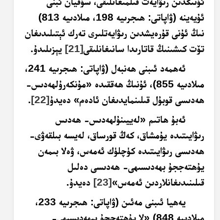
ئۇنىڭدىن رىۋايەت قىلمىغانلىقى، سۇفيان ئبنى
ئۇيەينە (ۋاپاتى: ھىجرىيە 198، مىلادىيە 813)
نىڭ ئۇنى قۇرەيشدىن رىۋايەتلىرى تەرك ئېتىلىدىغان
تۆت كىشىنىڭ قاتارىدا سانىغانلىقى
[21]
يېزىلىدۇ.
ئەھمەد ئىبنى ھەنبەل (ۋاپاتى: ھىجرىيە 241،
مىلادىيە 855)، ئۇنىڭ ھەققىدە «مۇنكەرۇلھەدىس-
ھەدىسى قوبۇل قىلىنمايدىغان ئادەم» دەيدۇ
[22]
.
ئەبۇ ھاتىم «لەييىنۇلھەدىس- ھەدىس
رىۋايىتىدە يۇمشاق، كەڭ قورساق، لەيسە بىلقەۋى-
ھەدىسى رىۋايىتىدە كۈچلۈك ئەمەس، ۋەلا بىمەن
يۇھتەججۇ بھەدىسىھى- ھەدىسى دەلىل
قىلىنىدىغانلاردىن ئەمەس»
[23]
دەيدۇ.
يەھيا ئىبنى مەئىن (ۋاپاتى: ھىجرىيە 233،
مىلادىيە 848) «لا يۇھتەججۇ بىھەدىسىھى-