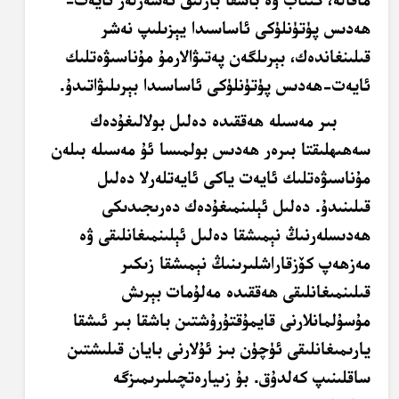
ھەدىس پۈتۈنلۈكى ئاساسىدا يېزىلىپ نەشر
قىلىنغاندەك، بېرىلگەن پەتىۋالارمۇ مۇناسىۋەتلىك
ئايەت-ھەدىس پۈتۈنلۈكى ئاساسىدا بېرىلىۋاتىدۇ.
بىر مەسىلە ھەققىدە دەلىل بولالىغۇدەك
سەھىھلىقتا بىرەر ھەدىس بولمىسا ئۇ مەسىلە بىلەن
مۇناسىۋەتلىك ئايەت ياكى ئايەتلەرلا دەلىل
قىلىنىدۇ. دەلىل ئېلىنمىغۇدەك دەرىجىدىكى
ھەدىسلەرنىڭ نېمىشقا دەلىل ئېلىنمىغانلىقى ۋە
مەزھەپ كۆزقاراشلىرىنىڭ نېمىشقا زىكىر
قىلىنمىغانلىقى ھەققىدە مەلۇمات بېرىش
مۇسۇلمانلارنى قايمۇقتۇرۇشتىن باشقا بىر ئىشقا
يارىمىغانلىقى ئۈچۈن بىز ئۇلارنى بايان قىلىشتىن
ساقلىنىپ كەلدۇق. بۇ زىيارەتچىلىرىمىزگە