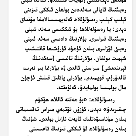
رەبىئنىڭ ئايالى سەئددىن بولغان ئىككى قىزىنى
ئېلىپ كېلىپ رەسۇلۇللاھ ئەلەيھىسسالامغا مۇنداق
دېدى: يا رەسۇلەللاھ! بۇ ئىككىسى سەئد ئىبنى
رەبىئنىڭ قىزلىرى. بۇلارنىڭ دادىسى سەئد ئىبنى
رەبىئ ئۆزلىرى بىلەن ئۇھۇد ئۇرۇشىغا قاتنىشىپ
شېھىت بولغان. بۇلارنىڭ تاغىسى (سەئدنىڭ
قېرىندىشى) مىراسنى ئالدى ۋە بۇلارغا بىر نەرسە
قالدۇرۇپ قويمىدى. بۇلارنى ياتلىق قىلىش ئۈچۈن
مال بولمىسا بولمايدۇ، ئەلۋەتتە.
رەسۇلۇللاھ: «بۇ ھەقتە ئاللاھ ھۆكۈم
چىقىرىدۇ» دېدى، ئۇزۇن ئۆتمەي مىراس تەقسىماتى
بىلەن مۇناسىۋەتلىك ئايەت نازىل بولدى. شۇنىڭ
بىلەن رەسۇلۇللاھ ئۇ ئىككى قىزنىڭ تاغىسىنى