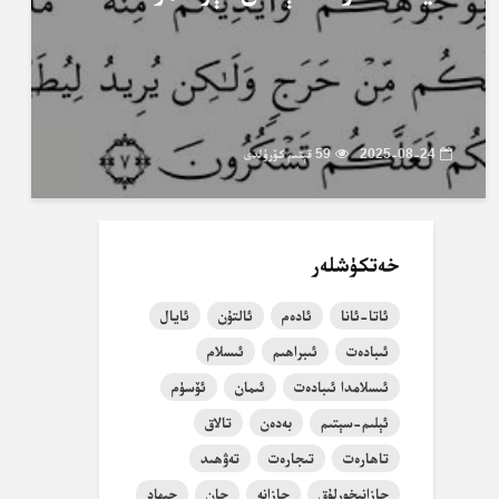
2025-08-24
59 قېتىم كۆرۈلدى
خەتكۈشلەر
ئاتا-ئانا
ئادەم
ئالتۇن
ئايال
ئىبادەت
ئىبراھىم
ئىسلام
ئىسلامدا ئىبادەت
ئىمان
ئۆسۈم
ئېلىم-سېتىم
بەدەن
تالاق
تاھارەت
تىجارەت
تەۋھىد
جازانىخورلۇق
جازانە
جان
جىھاد