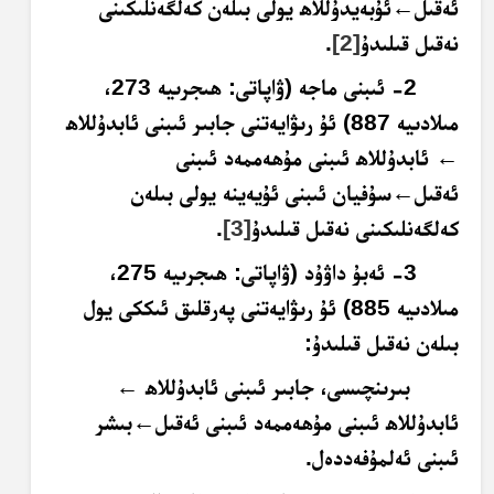
ئەقىل
←
ئۇبەيدۇللاھ يولى بىلەن كەلگەنلىكىنى
نەقىل قىلىدۇ
[2]
.
2- ئىبنى ماجە (ۋاپاتى: ھىجرىيە 273،
مىلادىيە 887) ئۇ رىۋايەتنى جابىر ئىبنى ئابدۇللاھ
←
ئابدۇللاھ ئىبنى مۇھەممەد ئىبنى
ئەقىل
←
سۇفيان ئىبنى ئۇيەينە يولى بىلەن
كەلگەنلىكىنى نەقىل قىلىدۇ
[3]
.
3- ئەبۇ داۋۇد (ۋاپاتى: ھىجرىيە 275،
مىلادىيە 885) ئۇ رىۋايەتنى پەرقلىق ئىككى يول
بىلەن نەقىل قىلىدۇ:
بىرىنچىسى، جابىر ئىبنى ئابدۇللاھ
←
ئابدۇللاھ ئىبنى مۇھەممەد ئىبنى ئەقىل
←
بىشر
ئىبنى ئەلمۇفەددەل.