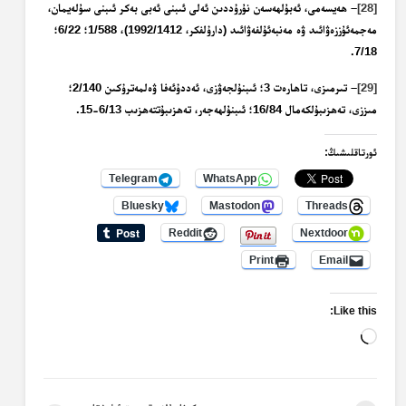
[28]
– ھەيسەمى، ئەبۇلھەسەن نۇرۇددىن ئەلى ئىبنى ئەبى بەكر ئىبنى سۇلەيمان،
مەجمەئۇززەۋائىد ۋە مەنبەئۇلفەۋائىد (دارۇلفكر، 1992/1412)، 1/588؛ 6/22؛
7/18.
[29]
– تىرمىزى، تاھارەت 3؛ ئىبنۇلجەۋزى، ئەددۇئەفا ۋەلمەترۇكىن 2/140؛
مىززى، تەھزىبۇلكەمال 16/84؛ ئىبنۇلھەجەر، تەھزىبۇتتەھزىب 6/13-15.
ئورتاقلىشىڭ:
Telegram
WhatsApp
Bluesky
Mastodon
Threads
Reddit
Nextdoor
Print
Email
Like this:
Loading…