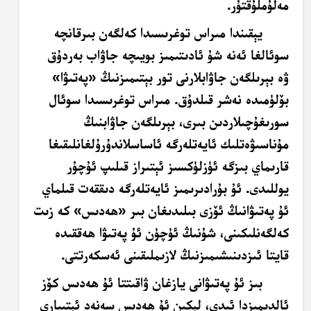
مەلۇملۇقتۇر.
يېقىندا مىراس توغرىسىدا كەلگەن بىرقانچە
سوئالغا ئەنە شۇ ئادىتىمىز بويىچە جاۋاب بەردۇق
ۋە بېرىلگەن جاۋابلارنى تور بېتىمىزنىڭ «پەتىۋا»
بۆلۈمىدە نەشر قىلدۇق. مىراس توغرىسىدا سوئال
سورىغۇچىلاردىن بىرى، بېرىلگەن جاۋابنىڭ
مۇناسىۋەتلىك ئايەتلەرگە ئاساسلاندۇرۇلغانلىقىغا
قارىماي بىزگە ئۈزلۈكسىز ئېتىراز قىلىپ ئۇچۇر
يوللىدى. ئۇ بۇرادىرىمىز ئايەتلەرگە دىققەت قىلماي
ئۇ پەتىۋانىڭ ئۆزى بىلىدىغان بىر «ھەدىس» كە زىت
كەلگەنلىكىنى، شۇنىڭ ئۈچۈن ئۇ پەتىۋا ھەققىدە
قايتا ئىزدىنىشىمىزنىڭ لازىملىقىنى ئەسكەرتتى.
بىز ئۇ پەتىۋانى يازغان ۋاقىتتا ئۇ ھەدىس كۆز
ئالدىمىزدا ئىدى، لېكىن ئۇ ھەدىس سەنەد ئېتىبارى