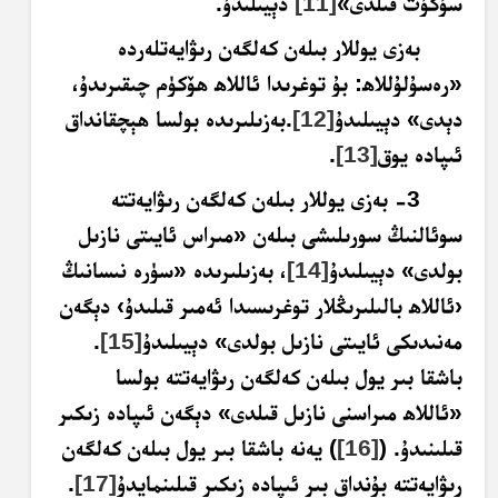
سۇكۇت قىلدى»
[11]
دېيىلىدۇ.
بەزى يوللار بىلەن كەلگەن رىۋايەتلەردە
«رەسۇلۇللاھ: بۇ توغرىدا ئاللاھ ھۆكۈم چىقىرىدۇ،
دېدى» دېيىلىدۇ
[12]
.
بەزىلىرىدە بولسا ھېچقانداق
ئىپادە يوق
[13]
.
3- بەزى يوللار بىلەن كەلگەن رىۋايەتتە
سوئالنىڭ سورىلىشى بىلەن «مىراس ئايىتى نازىل
بولدى» دېيىلىدۇ
[14]
، بەزىلىرىدە «سۈرە نىسانىڭ
‹ئاللاھ بالىلىرىڭلار توغرىسىدا ئەمىر قىلىدۇ› دېگەن
مەنىدىكى ئايىتى نازىل بولدى» دېيىلىدۇ
[15]
.
باشقا بىر يول بىلەن كەلگەن رىۋايەتتە بولسا
«
ئاللاھ مىراسنى نازىل قىلدى» دېگەن ئىپادە زىكىر
قىلىنىدۇ. (
[16]
) يەنە باشقا بىر يول بىلەن كەلگەن
رىۋايەتتە بۇنداق بىر ئىپادە زىكىر قىلىنمايدۇ
[17]
.