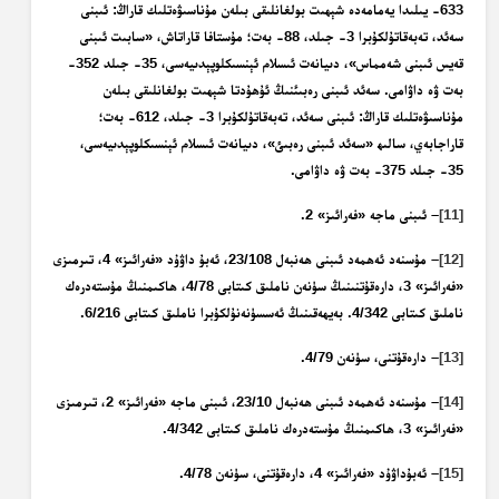
633- يىلىدا يەمامەدە شېھىت بولغانلىقى بىلەن مۇناسىۋەتلىك قاراڭ: ئىبنى
سەئد، تەبەقاتۇلكۇبرا 3- جىلد، 88- بەت؛ مۇستافا قاراتاش، «سابىت ئىبنى
قەيس ئىبنى شەمماس»، دىيانەت ئىسلام ئېنسىكلوپېدىيەسى، 35- جىلد 352-
بەت ۋە داۋامى. سەئد ئىبنى رەبىئنىڭ ئۇھۇدتا شېھىت بولغانلىقى بىلەن
مۇناسىۋەتلىك قاراڭ: ئىبنى سەئد، تەبەقاتۇلكۇبرا 3- جىلد، 612- بەت؛
قاراجابەي، سالىھ «سەئد ئىبنى رەبىئ»، دىيانەت ئىسلام ئېنسىكلوپېدىيەسى،
35- جىلد 375- بەت ۋە داۋامى.
[11]
– ئىبنى ماجە «فەرائىز» 2.
[12]
– مۇسنەد ئەھمەد ئىبنى ھەنبەل 23/108، ئەبۇ داۋۇد «فەرائىز» 4، تىرمىزى
«فەرائىز» 3، دارەقۇتنىنىڭ سۈنەن ناملىق كىتابى 4/78، ھاكىمنىڭ مۇستەدرەك
ناملىق كىتابى 4/342. بەيھەقىنىڭ ئەسسۈنەنۇلكۇبرا ناملىق كىتابى 6/216.
[13]
– دارەقۇتنى، سۈنەن 4/79.
[14]
– مۇسنەد ئەھمەد ئىبنى ھەنبەل 23/10، ئىبنى ماجە «فەرائىز» 2، تىرمىزى
«فەرائىز» 3، ھاكىمنىڭ مۇستەدرەك ناملىق كىتابى 4/342.
[15]
– ئەبۇداۋۇد «فەرائىز» 4، دارەقۇتنى، سۈنەن 4/78.