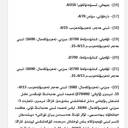
[16]
– بەيھەقى، ئسسۈنەنۇلكۇبرا 6/216.
[17]
– دارەقۇتنى، سۈنەن 4/78.
[18]
– ئىبنى ھەجەر، تەھزىبۇتتەھزىب، 6/15.
[19]
– ئۇقەيلى، كىتابۇددۇئەفا 2/700؛ مىززىي، تەھزىبۇلكەمال، 16/80؛ ئىبنى
ھەجەر تەھزىبۇتتەھزىب،م 6/13-15.
[20]
– ئۇقەيلى، كىتابۇددۇئەفا، 2/700.
[21]
– ئۇقەيلى، كىتابۇددۇئەفا 2/700؛ مىززىي، تەھزىبۇلكەمال، 16/80؛ ئىبنى
ھەجەر تەھزىبۇتتەھزىب،م 6/13-15.
[22]
– مىززىي، تەھزىبۇلكەمال، 1682؛ ئىبنى ھەجەر تەھزىبۇتتەھزىب، 6/13-
15. تىرمىزى (ۋاپاتى: 279/892) ئەھمەد ئىبنى ھەنبەلنىڭ ئۇنىڭدىن نەقىل
قىلىنغان رىۋايەتنى دەلىل قىلغانلىقىنى بىلدۈرىدۇ. قاراڭ: تىرمىزى، تاھارەت 3؛
مىززىي، تەھزىبۇلكەمال، 16/84. لېكىن ئەھمەد ئىبنى ھەنبەلنىڭ ئۇنى، ھەققىدە
«يەتتەقۇنە بىھەدىسىھى- ئۇلار ئۇنىڭ ھەدىسىدىن يىراق تۇراتتى» دېيىلىدىغان
ئاسىم ئىبنى ئۇبەيدۇللاھ بىلەن ئوخشاش دەرىجىدە كۆرگەنلىكىنى ئېيتىدۇ. قاراڭ: