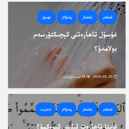
ئەھكام
باشقىلار
پەتىۋالار
غۇسۇل
غۇسۇل تاھارەتنى كېچىكتۈرسەم
بولامدۇ؟
2026-01-20
31 قېتىم كۆرۈلدى
ئەھكام
باشقىلار
پەتىۋالار
تاھارەت
قايتا تاھارەت ئېلىش كېرەكمۇ؟