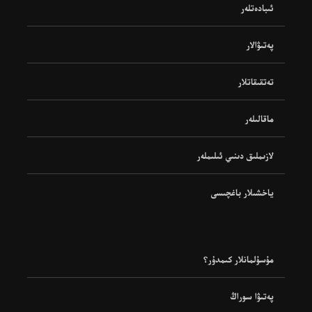
ئىبادەتلەر
پەتىۋالار
تەتقىقاتلار
ماقالىلەر
لازىملىق دىنىي ئىلىملەر
ياخشىلار باغچىسى
مۇسۇلمانلار كىمدۇر؟
پەتىۋا سوراڭ