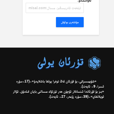
ئەۋەتىلىدۇ.
ئېلخەت
ئادرېسىڭىز.
مىسال:
misal@misal.com
مۇشتەرى بولۇش
«شۈبھىسىزكى، بۇ قۇرئان ئەڭ توغرا يولغا باشلايدۇ»-(17-سۈرە
ئىسرا، 9- ئايەت).
«بىز بۇ قۇرئاندا ئىنسانلار ئۈچۈن ھەر تۈرلۈك مىسالنى بايان قىلدۇق. ئۇلار
ئويلانغاي»-(39-سۈرە زۇمەر، 27- ئايەت).