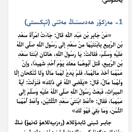
1- مەزكۇر ھەدىسنىڭ مەتنى (تېكىستى)
«
عَنْ جَابِرِ بْنِ عَبْدِ اللَّهِ قَالَ: جَاءَتْ امْرَأَةُ سَعْدِ
بْنِ الرَّبِيعِ بِابْنَتَيْهَا مِنْ سَعْدٍ إِلَى رَسُولِ اللَّهِ صَلَّى اللَّهُ
عَلَيْهِ وَسَلَّمَ، فَقَالَتْ: يَا رَسُولَ اللَّهِ، هَاتَانِ ابْنَتَا سَعْدِ
بْنِ الرَّبِيعِ، قُتِلَ أَبُوهُمَا مَعَكَ يَوْمَ أُحُدٍ شَهِيدًا، وَإِنَّ
عَمَّهُمَا أَخَذَ مَالَهُمَا، فَلَمْ يَدَعْ لَهُمَا مَالًا وَلَا تُنْكَحَانِ إِلَّا
وَلَهُمَا مَالٌ، قَالَ: «يَقْضِي اللَّهُ فِي ذَلِكَ» فَنَزَلَتْ: آيَةُ
المِيرَاثِ، فَبَعَثَ رَسُولُ اللَّهِ صَلَّى اللَّهُ عَلَيْهِ وَسَلَّمَ إِلَى
عَمِّهِمَا، فَقَالَ: «أَعْطِ ابْنَتَيْ سَعْدٍ الثُّلُثَيْنِ، وَأَعْطِ أُمَّهُمَا
الثُّمُنَ، وَمَا بَقِيَ فَهُوَ لَكَ
»
جابىر ئىبنى ئابدۇللاھ (رەزىيەللاھۇ ئەنھۇ) نىڭ
مۇنداق دېگەنلىكى رىۋايەت قىلىنىدۇ: سەئد ئىبنى