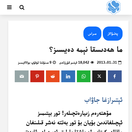
پەتىۋالار
مىراس
ما ھەدىسقا نېمە دەيسىز؟
2013-01-31
18,042 قېتىم كۆرۈلدى
9 مىنۇتتا ئوقۇپ بولالايسىز
ئېتىرازغا جاۋاب
مۆھتەرەم زىيارەتچىلەر! تور بېتىمىز
ئېچىلغاندىن بۇيان بۇ تور بەتتە نەشر قىلىنغان
ماقالە، كىتاب ۋە باشقا بارلىق ئەسەرلەر ئايەت-