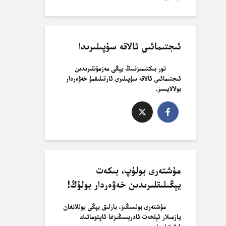
ئىجتىمائىي ئالاقە سۇپىلىرىدا
تور بىكتىمىزنىىڭ يېڭى مەزمۇنلىرىدىن
ئىجتىمائىي ئالاقە سۇپىلىرى ئارقىلىقمۇ خەۋەردار
بولالايسىز.
مۇشتەرى بولۇپ، بىكەت
يېڭىلىقلىرىدىن خەۋەردار بولۇڭ!
مۇشتەرى بولسىڭىز، بارلىق يېڭى يوللانغان
يازمىلار ئېلخەت ئادرېسىڭىزغا ئاپتوماتىك