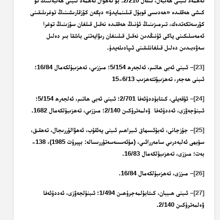
ئەھمەد ئىبنى ھەنبەل، ئىلەل 2/210. بۇ ئەھۋال ئەھمەد ئىبنى ھەنبەلنىڭ ئۇ
كىشى ھەققىدە «ھەدىسى قوبۇل قىلىنمايدۇ» دېگەن كۆزقارىشىنىڭ توغرىلىقىنى
كۆرسەتكەتدەك، تىرمىزىنىڭ ئۇنىڭ ھەققىدە نەقىل قىلغان سۆزىنىڭ توغرا
ئەمەسلىكىنى ياكى ئۇنىڭدىن نەقىل قىلىنغان رىۋايەتنى باشقا بىر دەلىل
سەۋەبىدىن دەلىل قىلغانلىقىنى ئىپادىلەيدۇ.
[23]
– ئىبنى ئەبى ھاتىم، ئەلجەرھ 5/154؛ مىززىي، تەھزىبۇلكەمال 16/84؛
ئىبنى ھەجەر، تەھزىبۇتتەھزىب 6/13-15
[24]
– ئۇقەيلى، كىتابۇددۇئەفا 2/701؛ ئىبنى ئەبى ھاتىم، ئەلجەرھ 5/154؛
ئىبنۇجەۋزى، ئەددۇئەفا ۋەلمەترۇكىن 2/140؛ مىززىي، تەھزىبۇلكەمال 1682.
[25]
– جۇزجانى، ئەبۇئىسھاق ئىبراھىم ئىبنى يەئقۇب، ئەھۋالۇررىجال، تەھقىق،
سۈبھى ئەلبەدرىي سامەررائىي، (مۇئەسسەسەتۇررىسالە: بېيرۇت 1985)، 138-
بەت؛ مىززى، تەھزىبۇلكەمال 16/83.
[26]
– مىززى، تەھزىبۇلكەمال 16/84.
[27]
– ئىبنى ھىببان، كىتابۇلمەجرۇھىن 1/494؛ ئىبنۇلجەۋزى، ئەددۇئەفا
ۋەلمەترۇكىن 2/140.