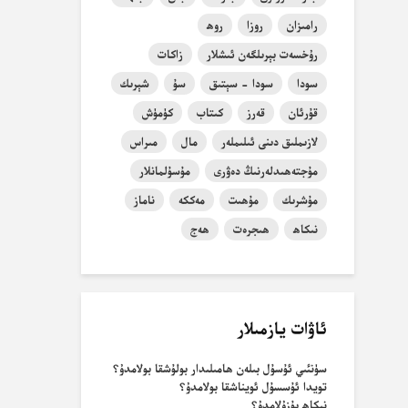
رامىزان
روزا
روھ
رۇخسەت بېرىلگەن ئىشلار
زاكات
سودا
سودا - سېتىق
سۇ
شېرىك
قۇرئان
قەرز
كىتاب
كۈمۈش
لازىملىق دىنى ئىلىملەر
مال
مىراس
مۇجتەھىدلەرنىڭ دەۋرى
مۇسۇلمانلار
مۇشرىك
مۇھىت
مەككە
ناماز
نىكاھ
ھىجرەت
ھەج
ئاۋات يازمىلار
سۈنئىي ئۇسۇل بىلەن ھامىلىدار بولۇشقا بولامدۇ؟
تويدا ئۇسسۇل ئويناشقا بولامدۇ؟
نىكاھ بۇزۇلامدۇ؟