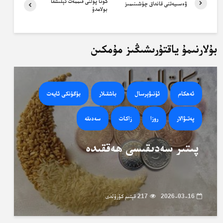
كونا پۇلنى قىممەت ئېلىشقا
ۋەسىيەتنى قانداق چۈشىنىمىز
بولامدۇ
بۇلارنىمۇ ياقتۇرىشىڭىز مۇمكىن
ئەھكام
ئۇنىۋېرسال
باشقىلار
بۈگۈنكى ئايەت
پەتىۋالار
روزا
زاكات
سەدىقە
پىتىر سەدىقىسى ھەققىدە
2026-03-16
217 قېتىم كۆرۈلدى