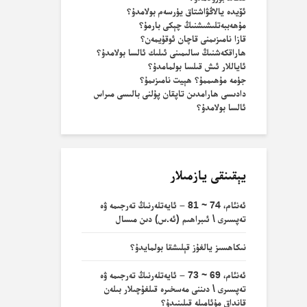
ئۆيدە يالاڭۋاشتاق يۈرسەم بولامدۇ؟
مۇھەببەتلىشىشنىڭ چېكى بارمۇ؟
قازا نامىزىمنى قاچان ئوقۇيمەن؟
ھاراقكەشنىڭ سالىمىنى ئىلىك ئالسا بولامدۇ؟
ئاياللار ئىش قىلسا بولمامدۇ؟
جۈمە مۇھىممۇ؟ ھېيت نامىزىمۇ؟
دادىسى ھارامدىن تاپقان پۇلنى بالىسى مىراس
ئالسا بولامدۇ؟
يېقىنقى يازمىلار
ئەنئام، 74 ~ 81 – ئايەتلەرنىڭ تەرجىمە ۋە
تەپسىرى \ ئىبراھىم (ئە.س) دىن مىسال
نىكاھسىز يالغۇز قېلىشقا بولمايدۇ؟
ئەنئام، 69 ~ 73 – ئايەتلەرنىڭ تەرجىمە ۋە
تەپسىرى \ دىننى مەسخىرە قىلغۇچىلار بىلەن
قانداق مۇئامىلە قىلىنىدۇ؟