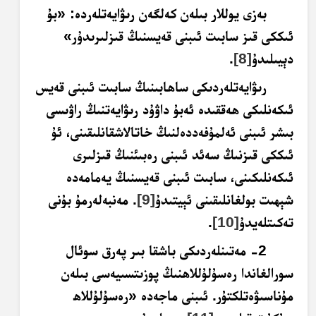
بەزى يوللار بىلەن كەلگەن رىۋايەتلەردە: «بۇ
ئىككى قىز سابىت ئىبنى قەيسنىڭ قىزلىرىدۇر»
دېيىلىدۇ
[8]
.
رىۋايەتلەردىكى ساھابىنىڭ سابىت ئىبنى قەيس
ئىكەنلىكى ھەققىدە ئەبۇ داۋۇد رىۋايەتنىڭ راۋىسى
بىشر ئىبنى ئەلمۇفەددەلنىڭ خاتالاشقانلىقىنى، ئۇ
ئىككى قىزنىڭ سەئد ئىبنى رەبىئنىڭ قىزلىرى
ئىكەنلىكىنى، سابىت ئىبنى قەيسنىڭ يەمامەدە
شېھىت بولغانلىقىنى ئېيتىدۇ
[9]
. مەنبەلەرمۇ بۇنى
تەكىتلەيدۇ
[10]
.
2- مەتىنلەردىكى باشقا بىر پەرق سوئال
سورالغاندا رەسۇلۇللاھنىڭ
پوزىتسىيەسى
بىلەن
مۇناسىۋەتلكتۇر. ئىبنى ماجەدە «رەسۇلۇللاھ