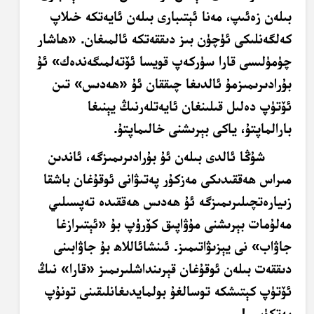
بىلەن زەئىپ، مەنا ئېتىبارى بىلەن ئايەتكە خىلاپ
كەلگەنلىكى ئۈچۈن بىز دىققەتكە ئالمىغان. «ھاشار
چۈمۈلىسى قارا سۈركەپ قويسا ئۆتەلمىگەندەك» ئۇ
بۇرادىرىمىزمۇ ئالدىغا چىققان ئۇ «ھەدىس» تىن
ئۆتۈپ دەلىل قىلىنغان ئايەتلەرنىڭ يېنىغا
بارالماپتۇ، ياكى بېرىشنى خالىماپتۇ.
شۇڭا ئالدى بىلەن ئۇ بۇرادىرىمىزگە، ئاندىن
مىراس ھەققىدىكى مەزكۇر پەتىۋانى ئوقۇغان باشقا
زىيارەتچىلىرىمىزگە ئۇ ھەدىس ھەققىدە تەپسىلىي
مەلۇمات بېرىشنى مۇۋاپىق كۆرۈپ بۇ «ئېتىرازغا
جاۋاب» نى يېزىۋاتىمىز. ئىنشائاللاھ بۇ جاۋابىنى
دىققەت بىلەن ئوقۇغان قېرىنداشلىرىمىز «قارا» نىڭ
ئۆتۈپ كېتىشكە توسالغۇ بولمايدىغانلىقىنى تونۇپ
يەتكۈسى!