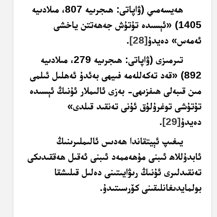
ھەيسەمىي (ۋاپاتى: ھىجرىيە 807، مىلادىيە
1405) «ئېسىدە تۇتۇش جەھەتتن ياخشى
ئەمەس» دەيدۇ
[28]
.
تىرمىزى (ۋاپاتى: ھىجرىيە 279، مىلادىيە
892) «قەد تەكەللەمە فىيھى بەئدۇ ئەھلىل ئىلمى
مىن قىبەلى ھىفزىھى- بەزى ئالىملار ئۇنىڭ ئېسىدە
تۇتۇشى توغرۇلۇق ئۇنى
تەنقىد
قىلدى»
دەيدۇ
[29]
.
يىغىپ ئېيتقاندا ھەدىس ئالىملىرىنىڭ
ئابدۇللاھ ئىبنى مۇھەممەد ئىبنى ئەقىل
ھەققىدىكى
تەنقىدلىرى ئۇنىڭ رىۋايىتىنى دەلىل قىلىشقا
بولمايدىغانلىقىنى كۆرسىتىدۇ.