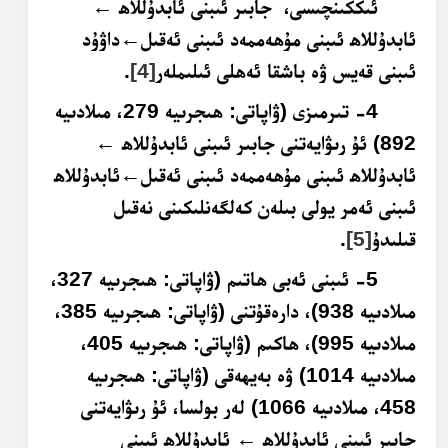
ئىككىنچىسى، جابىر ئىبنى ئابدۇللاھ
←
ئابدۇللاھ ئىبنى مۇھەممەد ئىبنى ئەقىل
←
داۋۇد
ئىبنى قەيس ۋە باشقا ئەھلى ئىلىملەر
[4]
.
4- تىرمىزى (ۋاپاتى: ھىجرىيە 279، مىلادىيە
892) ئۇ رىۋايەتنى جابىر ئىبنى ئابدۇللاھ
←
ئابدۇللاھ ئىبنى مۇھەممەد ئىبنى ئەقىل
←
ئابدۇللاھ
ئىبنى ئەمر يولى بىلەن كەلگەنلىكىنى نەقىل
قىلىدۇ
[5]
.
5- ئىبنى ئەبى ھاتىم (ۋاپاتى: ھىجرىيە 327،
مىلادىيە 938)، دارەقۇتنى (ۋاپاتى: ھىجرىيە 385،
مىلادىيە 995)، ھاكىم (ۋاپاتى: ھىجرىيە 405،
مىلادىيە 1014) ۋە بەيھەقى (ۋاپاتى: ھىجرىيە
458، مىلادىيە 1066) لەر بولسا، ئۇ رىۋايەتنى
جابىر ئىبنى ئابدۇللاھ
←
ئابدۇللاھ ئىبنى