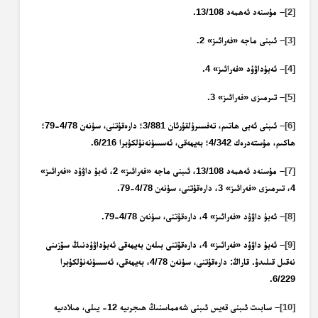
[2]
– مۇسنەد ئەھمەد 13/108.
[3]
– ئىبنى ماجە «فەرائىز» 2.
[4]
– ئەبۇداۋۇد «فەرائىز» 4.
[5]
– تىرمىزى «فەرائىز» 3.
[6]
– ئىبنى ئەبى ھاتىم، تەفسىرۇلقۇرئان 3/881؛ دارەقۇتنى، سۈنەن 4/78-79؛
ھاكىم، مۇستەدرەك 4/342؛ بەيھەقى، ئەسسۈنەنۇلكۇبرا 6/216.
[7]
– مۇسنەد ئەھمەد 13/108، ئىبنى ماجە «فەرائىز» 2، ئەبۇ داۋۇد «فەرائىز»
4، تىرمىزى «فەرائىز» 3، دارەقۇتنى، سۈنەن 4/78-79.
[8]
– ئەبۇ داۋۇد «فەرائىز» 4، دارەقۇتنى، سۈنەن 4/78-79.
[9]
– ئەبۇ داۋۇد «فەرائىز» 4، دارەقۇتنى بىلەن بەيھەقى ئەبۇداۋۇدنىڭ سۆزىنى
نەقىل قىلىدۇ. قاراڭ: دارەقۇتنى، سۈنەن 4/78، بەيھەقى، ئەسسۈنەنۇلكۇبرا
6/229.
[10]
– سابىت ئىبنى قەيس ئىبنى شەمماسنىڭ ھىجرىيە 12- يىلى، مىلادىيە