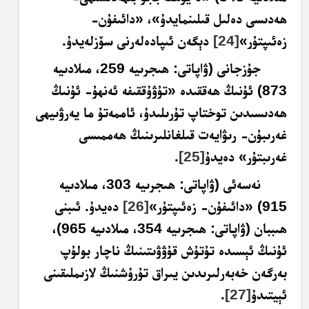
ھەدىسى دەلىل قىلىنمايدۇ»، «دائىفۇن-
زەئىپتۇر»
[24]
دېگەن ئىپادەلەرنى سۆزلەيدۇ.
جۇزجانى (ۋاپاتى: ھىجرىيە 259، مىلادىيە
873) ئۇنىڭ ھەققىدە «تۇۋۇققىفە ئەنھۇ- ئۇنىڭ
ھەدىسىدىن توختاپ تۇرىلىدۇ، ئاممەتۇ ما يەرۋىيھى
غەرىبۇن- رىۋايەت قىلغانلىرىنىڭ ھەممىسى
غەرىبتۇر» دەيدۇ
[25]
.
نەسەئى (ۋاپاتى: ھىجرىيە 303، مىلادىيە
915) «دائىفۇن- زەئىپتۇر»
[26]
دەيدۇ. ئىبنى
ھىببان (ۋاپاتى: ھىجرىيە 354، مىلادىيە 965)،
ئۇنىڭ ئېسىدە تۇتۇش قۇۋۋىتىنىڭ ناچار بولۇپ
بەرگەن خەبەرلىرىدىن يىراق تۇرۇشنىڭ لازىملىقىنى
ئېيتىدۇ
[27]
.