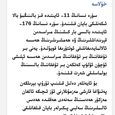
خۇلاسە
سۈرە نىسانىڭ 11- ئايىتىدە قىز بالىنىڭمۇ بالا
ئىكەنلىكى بايان قىلىنىدۇ. سۈرە نىسانىڭ 176-
ئايىتىدە بالىسى بار كىشىنىڭ مىراسىدىن
قېرىنداشلىرىنىڭ ۋە ھەمشىرىلىرىنىڭ ھەسسە
ئالالمايدىغانلىقى ئوتتۇرىغا قويۇلىدۇ. يەنى بىر
تۇغقاننىڭ بىر تۇغقاننىڭ مىراسىدىن ھەسسە ئېلىشى
ئۈچۈن ئۆلۈپ كەتكەن بىر تۇغقاننىڭ بالىىسنىڭ
بولماسلىقى شەرت قىلىنىدۇ.
بۇ ئايەتلەر دەلىل قىلىنىپ تۇرۇپ بېرىلگەن
پەتىۋاغا قارشى مەزمۇنلارنى ئۆز ئىچىگە ئالغان
مەزكۇر ھەدىسنىڭ سەنەدى ھەققىدە ھەدىس
ئالىملىرىنىڭ سەلبىي پىكىرلەر بايان قىلغانلىقى