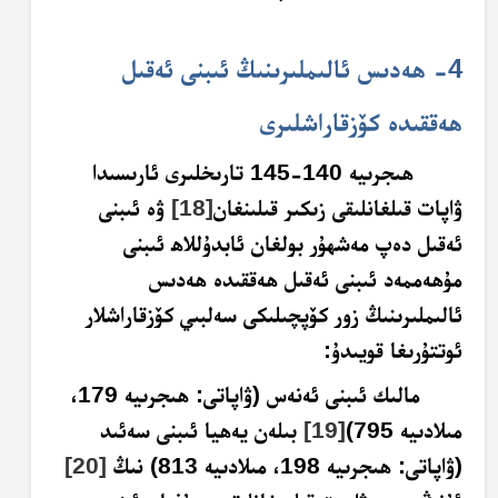
4- ھەدىس ئالىملىرىنىڭ ئىبنى ئەقىل
ھەققىدە كۆزقاراشلىرى
ھىجرىيە 140-145 تارىخلىرى ئارىسىدا
ۋاپات قىلغانلىقى زىكىر قىلىنغان
[18]
ۋە ئىبنى
ئەقىل دەپ مەشھۇر بولغان
ئابدۇللاھ ئىبنى
مۇھەممەد ئىبنى ئەقىل
ھەققىدە ھەدىس
ئالىملىرىنىڭ زور كۆپچىلىكى سەلبىي كۆزقاراشلار
ئوتتۇرىغا قويىدۇ:
مالىك ئىبنى ئەنەس (ۋاپاتى: ھىجرىيە 179،
مىلادىيە 795)
[19]
بىلەن يەھيا ئىبنى سەئىد
(ۋاپاتى: ھىجرىيە 198، مىلادىيە 813) نىڭ
[20]