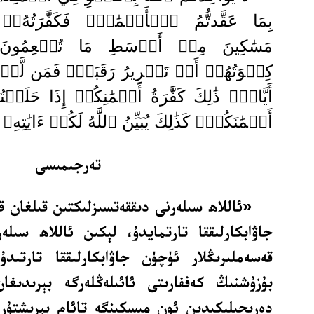
بِمَا عَقَّدتُّمُ ٱلۡأَيۡمَٰنَۖ
فَكَفَّٰرَتُه
مَسَٰكِينَ مِنۡ أَوۡسَطِ مَا تُطۡعِمُونَ
كِسۡوَتُهُمۡ أَوۡ تَحۡرِيرُ رَقَبَةٖۖ فَمَن لَّمۡ يَج
أَيَّامٖۚ ذَٰلِكَ كَفَّٰرَةُ أَيۡمَٰنِكُمۡ إِذَا حَل
أَيۡمَٰنَكُمۡۚ كَذَٰلِكَ يُبَيِّنُ ٱللَّهُ لَكُمۡ ءَايَٰتِهِ
تەرجىمىسى
«ئاللاھ سىلەرنى دىققەتسىزلىكتىن قىلغان ق
جاۋابكارلىققا تارتمايدۇ، لېكىن ئاللاھ سىل
قەسەملىرىڭلار ئۈچۈن جاۋابكارلىققا تارتىد
بۇزۇشنىڭ كەففارىتى ئائىلەڭلەرگە بېرىدىغان
دەرىجىلىكىدىن ئون مىسكىنگە تائام بېرىشتۇر 