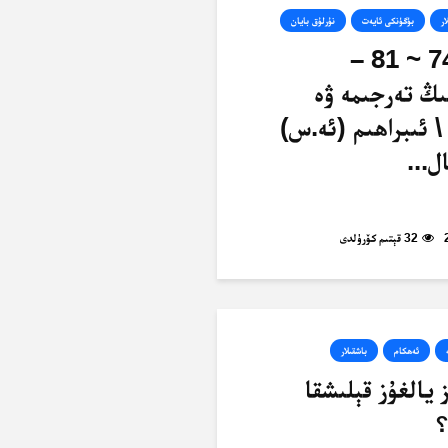
ار
بۈگۈنكى ئايەت
نۇرلۇق بايان
ئەنئام، 74 ~ 81 –
ىڭ تەرجىمە ۋە
\ ئىبراھىم (ئە.س)
ل...
32 قېتىم كۆرۈلدى
ئەھكام
باشقىلار
يالغۇز قېلىشقا
؟