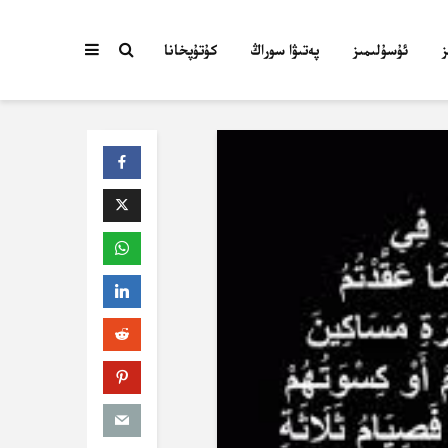
ئۇسۇلىمىز
پەتىۋا سوراڭ
كۇتۇپخانا