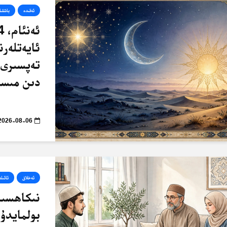
ئەقىدە
باشقىل
ئايەتلەرن
تەپسىرى 
دىن مىسا
2026-08-06
ئەخلاق
ئائىلە
نىكاھسىز 
بولمايدۇ