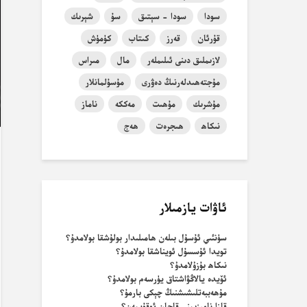
سودا
سودا - سېتىق
سۇ
شېرىك
قۇرئان
قەرز
كىتاب
كۈمۈش
لازىملىق دىنى ئىلىملەر
مال
مىراس
مۇجتەھىدلەرنىڭ دەۋرى
مۇسۇلمانلار
مۇشرىك
مۇھىت
مەككە
ناماز
نىكاھ
ھىجرەت
ھەج
ئاۋات يازمىلار
سۈنئىي ئۇسۇل بىلەن ھامىلىدار بولۇشقا بولامدۇ؟
تويدا ئۇسسۇل ئويناشقا بولامدۇ؟
نىكاھ بۇزۇلامدۇ؟
ئۆيدە يالاڭۋاشتاق يۈرسەم بولامدۇ؟
مۇھەببەتلىشىشنىڭ چېكى بارمۇ؟
قازا نامىزىمنى قاچان ئوقۇيمەن؟