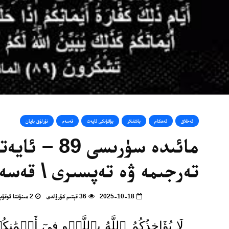
ئەخلاق
ئەھكام
باشقىلار
بۈگۈنكى ئايەت
قەسەم
نۇرلۇق بايان
مائىدە سۈرىسى 89 – 
تەرجىمە ۋە تەپسىرى \ قەسە
2025-10-18
36 قېتىم كۆرۈلدى
2 مىنۇتتا ئوقۇپ بولالايسىز
لَا يُؤَاخِذُكُمُ ٱللَّهُ بِٱللَّغۡوِ فِيٓ أَيۡمَٰنِك