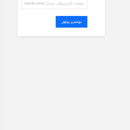
ئېلخەت
ئادرېسىڭىز.
مىسال:
misal@misal.com
مۇشتەرى بولۇش