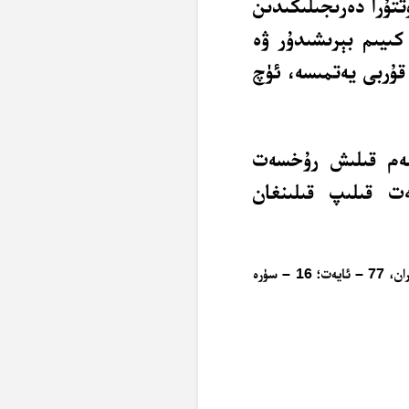
تتۇرا دەرىجىلىكىدىن
كىيىم بېرىشىدۇر ۋە
 قۇربى يەتمىسە، ئۈچ
ەم قىلىش رۇخسەت
ت قىلىپ قىلىنغان
قاراڭ: 2 – سۈرە بەقەرە، 224 – ئايەت؛ 3 – سۈرە ئال ئىمران، 77 – ئايەت؛ 16 – سۈرە