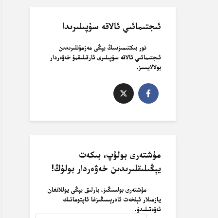
ئىجتىمائىي ئالاقە سۇپىلىرىدا
تور بىكتىمىزنىىڭ يېڭى مەزمۇنلىرىدىن
ئىجتىمائىي ئالاقە سۇپىلىرى ئارقىلىقمۇ خەۋەردار
بولالايسىز.
مۇشتەرى بولۇپ، بىكەت
يېڭىلىقلىرىدىن خەۋەردار بولۇڭ!
مۇشتەرى بولسىڭىز، بارلىق يېڭى يوللانغان
يازمىلار ئېلخەت ئادرېسىڭىزغا ئاپتوماتىك
ئەۋەتىلىدۇ.