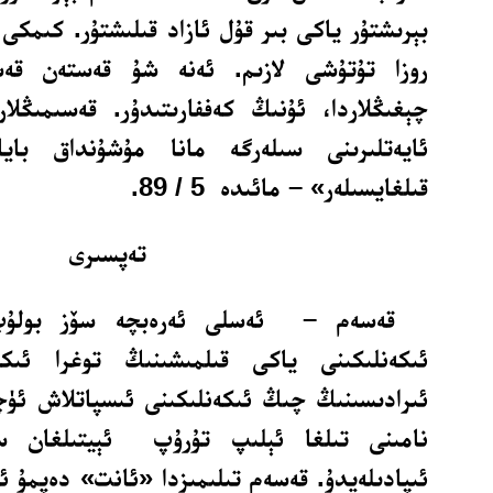
بېرىشتۇر ياكى بىر قۇل ئازاد قىلىشتۇر. كىمكى 
روزا تۇتۇشى لازىم. ئەنە شۇ قەستەن قەس
چېغىڭلاردا، ئۇنىڭ كەففارىتىدۇر. قەسىمىڭلارد
ئايەتلىرىنى سىلەرگە مانا مۇشۇنداق باي
قىلغايسىلەر» – مائىدە 5 / 89.
تەپسىرى
قەسەم – ئەسلى ئەرەبچە سۆز بولۇپ
ئىكەنلىكىنى ياكى قىلمىشىنىڭ توغرا ئىك
ئىرادىسىنىڭ چىڭ ئىكەنلىكىنى ئىسپاتلاش ئۈچۈ
نامىنى تىلغا ئېلىپ تۇرۇپ ئېيتىلغان س
ئىپادىلەيدۇ. قەسەم تىلىمىزدا «ئانت» دەپمۇ ئاتى