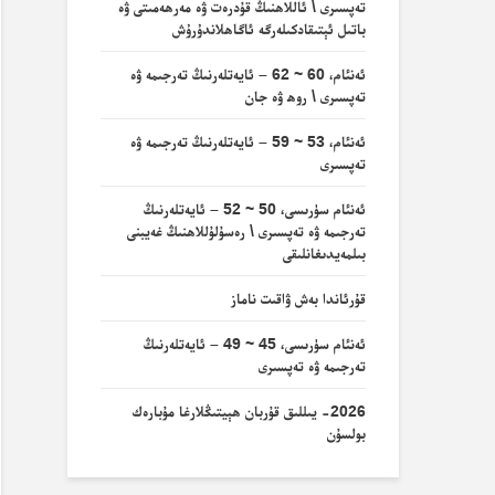
تەپسىرى \ ئاللاھنىڭ قۇدرەت ۋە مەرھەمىتى ۋە
باتىل ئېتىقادكىلەرگە ئاگاھلاندۇرۇش
ئەنئام، 60 ~ 62 – ئايەتلەرنىڭ تەرجىمە ۋە
تەپسىرى \ روھ ۋە جان
ئەنئام، 53 ~ 59 – ئايەتلەرنىڭ تەرجىمە ۋە
تەپسىرى
ئەنئام سۈرىسى، 50 ~ 52 – ئايەتلەرنىڭ
تەرجىمە ۋە تەپسىرى \ رەسۇلۇللاھنىڭ غەيبنى
بىلمەيدىغانلىقى
قۇرئاندا بەش ۋاقىت ناماز
ئەنئام سۈرىسى، 45 ~ 49 – ئايەتلەرنىڭ
تەرجىمە ۋە تەپسىرى
2026- يىللىق قۇربان ھېيتىڭلارغا مۇبارەك
بولسۇن