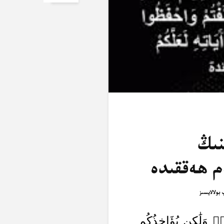
ئايەتنىڭ
م ھەققىدە
ُمۡ وَلَٰكِن يُؤَاخِذُكُم