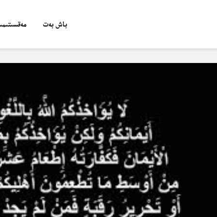
باش بەت
مەقسىتىمىز