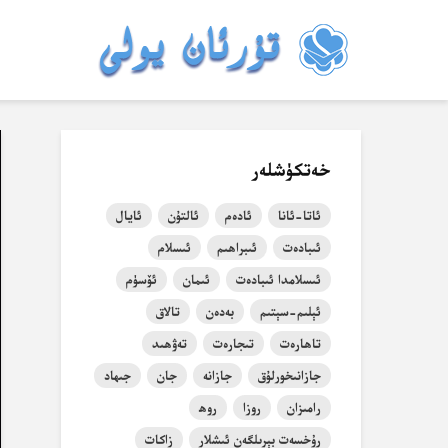
خەتكۈشلەر
ئاتا-ئانا
ئادەم
ئالتۇن
ئايال
ئىبادەت
ئىبراھىم
ئىسلام
ئىسلامدا ئىبادەت
ئىمان
ئۆسۈم
ئېلىم-سېتىم
بەدەن
تالاق
تاھارەت
تىجارەت
تەۋھىد
جازانىخورلۇق
جازانە
جان
جىھاد
رامىزان
روزا
روھ
رۇخسەت بېرىلگەن ئىشلار
زاكات