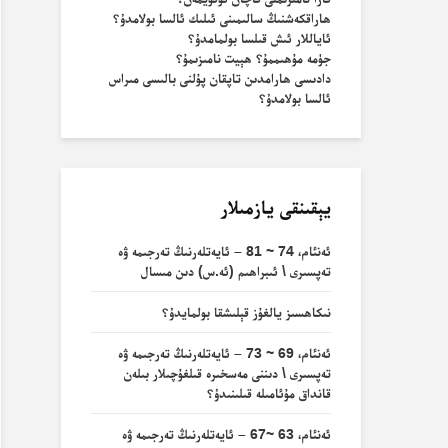
ھاراقكەشنىڭ سالىمىنى ئىلىك ئالسا بولامدۇ؟
ئاياللار ئىش قىلسا بولمامدۇ؟
جۈمە مۇھىممۇ؟ ھېيت نامىزىمۇ؟
دادىسى ھارامدىن تاپقان پۇلنى بالىسى مىراس
ئالسا بولامدۇ؟
يېقىنقى يازمىلار
ئەنئام، 74 ~ 81 – ئايەتلەرنىڭ تەرجىمە ۋە
تەپسىرى \ ئىبراھىم (ئە.س) دىن مىسال
نىكاھسىز يالغۇز قېلىشقا بولمايدۇ؟
ئەنئام، 69 ~ 73 – ئايەتلەرنىڭ تەرجىمە ۋە
تەپسىرى \ دىننى مەسخىرە قىلغۇچىلار بىلەن
قانداق مۇئامىلە قىلىنىدۇ؟
ئەنئام، 63 ~67 – ئايەتلەرنىڭ تەرجىمە ۋە