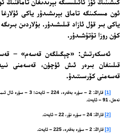
كىشىنىڭ ئۆز ئائىلىسىگە بېرىدىغان تاماقنىڭ ئو
ئون مىسكىنگە تاماق بېرىشىدۇر ياكى ئۇلارغا 
ياكى بىر قۇل ئازاد قىلىشىدۇر. بۇلاردىن بىرىگە
كۈن روزا تۇتۇشىدۇر.
ئەسكەرتىش: «چېگىلگەن قەسەم» – قەس
قىلىنغان بىرەر ئىش ئۈچۈن، قەسەمنى نىيە
قەسەمنى كۆرسىتىدۇ.
[1]
نەھل، 91 – ئايەت.
[2]
قاراڭ: 24 – سۈرە نۇر، 22 – ئايەت.
[3]
قاراڭ: 2 – سۈرە بەقەرە، 225 – ئايەت.