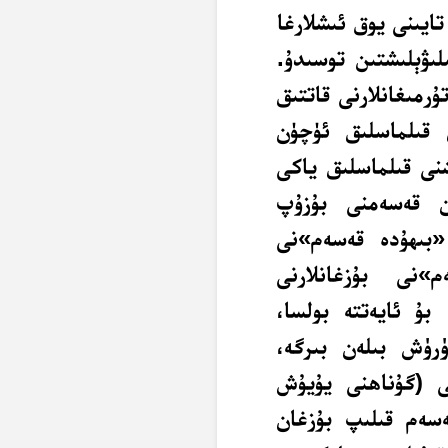
ايىنى يوق ئىشلارغا
ىۋېلىشتىن توسىدۇ.
رمىغانلارنى قاتتىق
 قىلماسلىق ئۈچۈن
نى قىلماسلىق ياكى
ان قەسەمنى بۇزۇپ
 «بىھۇدە قەسەم»نى
»نى بۇزغانلارنى
بۇ ئايەتتە بولسا،
ۈرۈش بىلەن بىرگە،
ى (گۇناھنى يۇيۇش
ەسەم قىلىپ بۇزغان