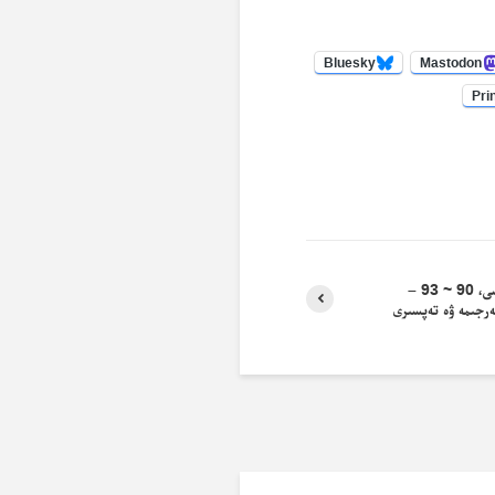
Bluesky
Mastodon
Pri
مائىدە سۈرىسى، 90 ~ 93 –
ەرجىمە ۋە تەپسىرى