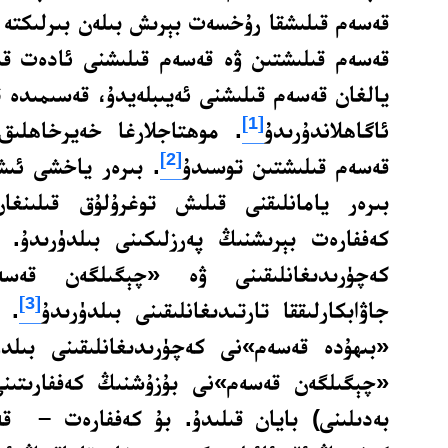
قەسەم قىلىشقا رۇخسەت بېرىش بىلەن بىرلىكتە ت
قەسەم قىلىشتىن ۋە قەسەم قىلىشنى ئادەت قىل
يالغان قەسەم قىلىشنى ئەيىبلەيدۇ، قەسىمىدە تۇ
[1]
ئاگاھلاندۇرىدۇ
. موھتاجلارغا خەيرخاھلىق
[2]
قەسەم قىلىشتىن توسىدۇ
. بىرەر ياخشى ئىش
بىرەر يامانلىقنى قىلىش توغرۇلۇق قىلىنغ
كەففارەت بېرىشنىڭ پەرزلىكىنى بىلدۈرىدۇ.
كەچۈرىدىغانلىقىنى ۋە «چېگىلگەن قەسەم
[3]
جاۋابكارلىققا تارتىدىغانلىقىنى بىلدۈرىدۇ
. 
«بىھۇدە قەسەم»نى كەچۈرىدىغانلىقىنى بىلد
«چېگىلگەن قەسەم»نى بۇزۇشنىڭ كەففارىتىن
بەدىلىنى) بايان قىلىدۇ. بۇ كەففارەت – ق