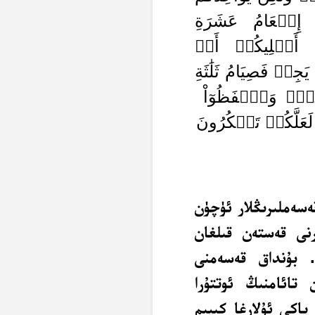
ُۥٓ إِطۡعَامُ عَشَرَةِ
 أَهۡلِيكُمۡ أَوۡ
ِدۡ فَصِيَامُ ثَلَٰثَةِ
َفۡتُمۡۚ وَٱحۡفَظُوٓاْ
ۦ لَعَلَّكُمۡ تَشۡكُرُونَ
ەسەملىرىڭلار ئۈچۈن
ەرنى قەستەن قىلغان
ۇ. بۇنداق قەسەمنى
 تائامنىڭ ئوتتۇرا
ياكى ئۇلارغا كىيىم