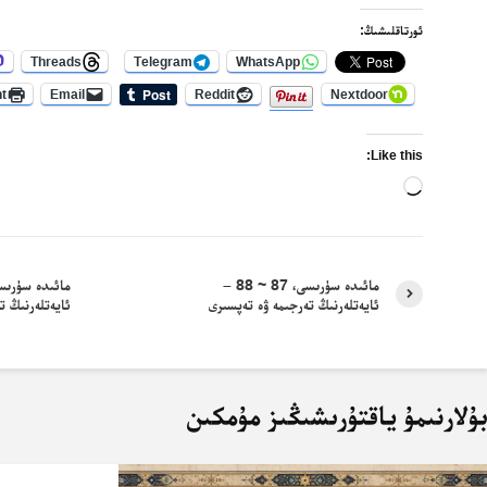
ئورتاقلىشىڭ:
Threads
Telegram
WhatsApp
nt
Email
Reddit
Nextdoor
Like this:
Loading…
مائىدە سۈرىسى، 87 ~ 88 –
ئايەتلەرنىڭ تەرجىمە ۋە تەپسىرى
ئايەتلەرنىڭ ت
ۇلارنىمۇ ياقتۇرىشىڭىز مۇمكىن