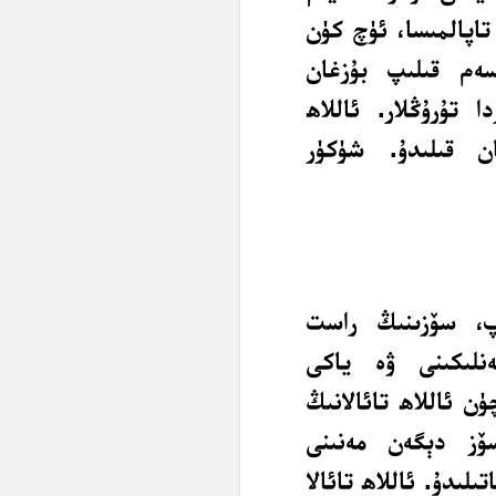
تاپالمىسا، ئۈچ كۈن
ەم قىلىپ بۇزغان
ا تۇرۇڭلار. ئاللاھ
ان قىلىدۇ. شۈكۈر
، سۆزىنىڭ راست
ەنلىكىنى ۋە ياكى
ن ئاللاھ تائالانىڭ
ۆز دېگەن مەنىنى
لىدۇ. ئاللاھ تائالا