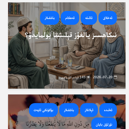
ئەخلاق
ئائىلە
ئەھكام
باشقىلار
نىكاھسىز يالغۇز قېلىشقا بولمايدۇ؟
2026-07-20
145 قېتىم كۆرۈلدى
ئەقىدە
ئېلانلار
باشقىلار
بۈگۈنكى ئايەت
نۇرلۇق بايان