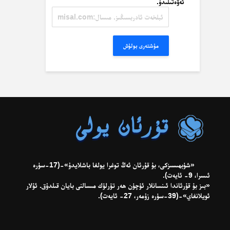
ئەۋەتىلىدۇ.
ئېلخەت
ئادرېسىڭىز.
مىسال:
misal@misal.com
مۇشتەرى بولۇش
«شۈبھىسىزكى، بۇ قۇرئان ئەڭ توغرا يولغا باشلايدۇ»-(17-سۈرە
ئىسرا، 9- ئايەت).
«بىز بۇ قۇرئاندا ئىنسانلار ئۈچۈن ھەر تۈرلۈك مىسالنى بايان قىلدۇق. ئۇلار
ئويلانغاي»-(39-سۈرە زۇمەر، 27- ئايەت).