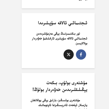
ئىجتىمائىي ئالاقە سۇپىلىرىدا
تور بىكتىمىزنىىڭ يېڭى مەزمۇنلىرىدىن
ئىجتىمائىي ئالاقە سۇپىلىرى ئارقىلىقمۇ خەۋەردار
بولالايسىز.
مۇشتەرى بولۇپ، بىكەت
يېڭىلىقلىرىدىن خەۋەردار بولۇڭ!
مۇشتەرى بولسىڭىز، بارلىق يېڭى يوللانغان
يازمىلار ئېلخەت ئادرېسىڭىزغا ئاپتوماتىك