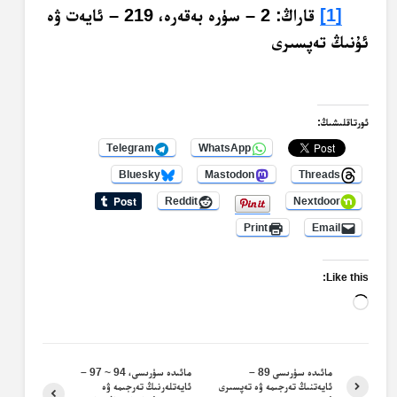
[1]
قاراڭ: 2 – سۈرە بەقەرە، 219 – ئايەت ۋە
ئۇنىڭ تەپسىرى
ئورتاقلىشىڭ:
Telegram
WhatsApp
Bluesky
Mastodon
Threads
Reddit
Nextdoor
Print
Email
Like this:
Loading…
مائىدە سۈرىسى 89 –
مائىدە سۈرىسى، 94 ~ 97 –
ئايەتنىڭ تەرجىمە ۋە تەپسىرى
ئايەتلەرنىڭ تەرجىمە ۋە