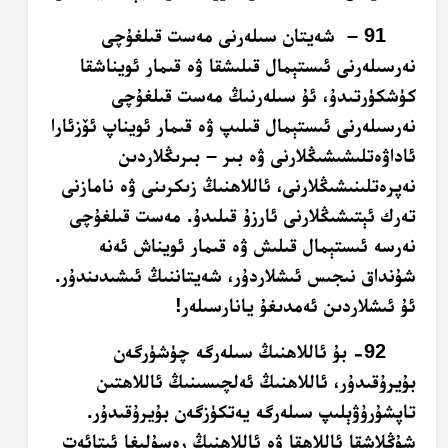
91 – شەيتان سىلەرنى مەست قىلغۇچى
نەرسىلەرنى ئىستېمال قىلىشقا ۋە قىمار ئويناشقا
كۈشكۈرتىدۇ، ئۇ سىلەرنىڭ مەست قىلغۇچى
نەرسىلەرنى ئىستېمال قىلىپ ۋە قىمار ئويناپ ئۆزئارا
ئاداۋەتلىشىشىڭلارنى ۋە بىر – بىرىڭلاردىن
نەپرەتلىنىشىڭلارنى، ئاللاھنىڭ زىكرىنى ۋە نامازنى
تەرك ئېتىشىڭلارنى ئارزۇ قىلىدۇ. مەست قىلغۇچى
نەرسە ئىستېمال قىلىش ۋە قىمار ئويناش ئەنە
شۇنداق نىجىس ئىشلاردۇر، شەيتاننىڭ ئىشىدىندۇر.
ئۇ ئىشلاردىن ئەمدىغۇ يانارسىلەر!
92- بۇ ئاللاھنىڭ سىلەرگە چۈشۈرگەن
بۇيرۇقىدۇر، ئاللاھنىڭ ئەلچىسىنىڭ ئاللاھتىن
تاپشۇرۇۋېلىپ سىلەرگە يەتكۈزگەن بۇيرۇقىدۇر.
شۇڭلاشقا ئاللاھقا ۋە ئاللاھنىڭ رەسۇلىغا ئىتائەت