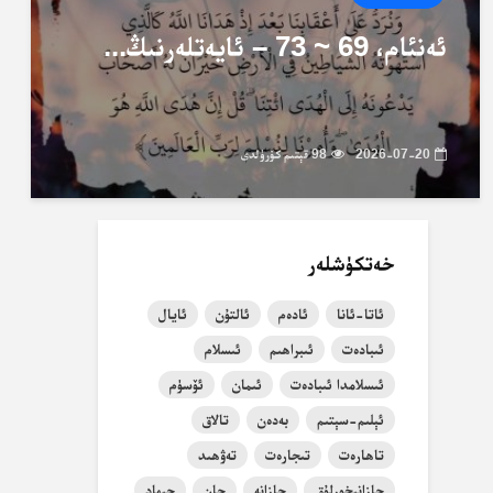
ئەنئام، 69 ~ 73 – ئايەتلەرنىڭ...
2026-07-20
98 قېتىم كۆرۈلدى
خەتكۈشلەر
ئاتا-ئانا
ئادەم
ئالتۇن
ئايال
ئىبادەت
ئىبراھىم
ئىسلام
ئىسلامدا ئىبادەت
ئىمان
ئۆسۈم
ئېلىم-سېتىم
بەدەن
تالاق
تاھارەت
تىجارەت
تەۋھىد
جازانىخورلۇق
جازانە
جان
جىھاد