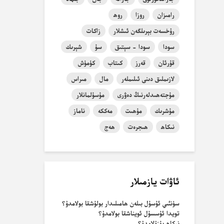
رامىزان
روزا
روھ
رۇخسەت بېرىلگەن ئىشلار
زاكات
سودا
سودا - سېتىق
سۇ
شېرىك
قۇرئان
قەرز
كىتاب
كۈمۈش
لازىملىق دىنى ئىلىملەر
مال
مىراس
مۇجتەھىدلەرنىڭ دەۋرى
مۇسۇلمانلار
مۇشرىك
مۇھىت
مەككە
ناماز
نىكاھ
ھىجرەت
ھەج
ئاۋات يازمىلار
سۈنئىي ئۇسۇل بىلەن ھامىلىدار بولۇشقا بولامدۇ؟
تويدا ئۇسسۇل ئويناشقا بولامدۇ؟
نىكاھ بۇزۇلامدۇ؟