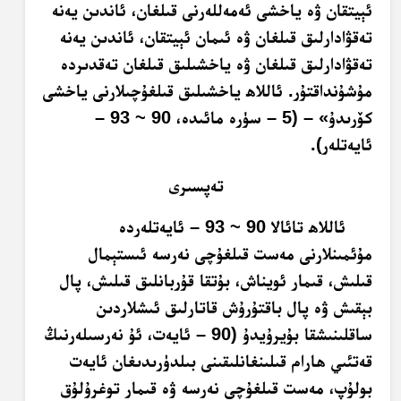
ئېيتقان ۋە ياخشى ئەمەللەرنى قىلغان، ئاندىن يەنە
تەقۋادارلىق قىلغان ۋە ئىمان ئېيتقان، ئاندىن يەنە
تەقۋادارلىق قىلغان ۋە ياخشىلىق قىلغان تەقدىردە
مۇشۇنداقتۇر. ئاللاھ ياخشىلىق قىلغۇچىلارنى ياخشى
كۆرىدۇ» – (5 – سۈرە مائىدە، 90 ~ 93 –
ئايەتلەر).
تەپسىرى
ئاللاھ تائالا 90 ~ 93 – ئايەتلەردە
مۇئمىنلارنى مەست قىلغۇچى نەرسە ئىستېمال
قىلىش، قىمار ئويناش، بۇتقا قۇربانلىق قىلىش، پال
بېقىش ۋە پال باقتۇرۇش قاتارلىق ئىشلاردىن
ساقلىنىشقا بۇيرۇيدۇ (90 – ئايەت، ئۇ نەرسىلەرنىڭ
قەتئىي ھارام قىلىنغانلىقىنى بىلدۈرىدىغان ئايەت
بولۇپ، مەست قىلغۇچى نەرسە ۋە قىمار توغرۇلۇق