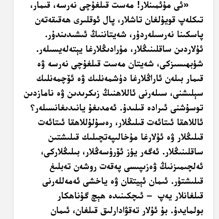
«ئى مۇئمىنلار! مەست قىلغۇچى نەرسە، قىمار،
تىكلەپ قويۇلغان تاشلار، پال ئوقلىرى ھەقىقەتەن
پاسكىنا نەرسىلەردۇر، شەيتاننىڭ ئىشىدىندۇر.
ئۇلاردىن ساقلىنىڭلار، مۇرادىڭلارغا يېتەلەيسىلەر.
شۈبھىسىزكى، شەيتان مەست قىلغۇچى نەرسە ۋە
قىمار بىلەن ئاراڭلارغا دۈشمەنلىك ۋە ئۆچمەنلىك
سېلىشنى، سىلەرنى ئاللاھنىڭ زىكرىدىن ۋە نامازدىن
توسۇشنى ئىرادە قىلىدۇ. ئەمدىغۇ يانىدىغانسىلەر؟
ئاللاھقا ئىتائەت قىلىڭلار، رەسۇلۇللاھقا ئىتائەت
قىلىڭلار ۋە ئۇلارغا مۇخالىپەتچىلىك قىلىشتىن
ساقلىنىڭلار. ئەگەر يۈز ئۆرۈسەڭلار، بىلىڭلاركى،
ئەلچىمىزنىڭ ۋەزىپىسى پەقەت روشەن تەبلىغ
قىلىشتۇر. ئىمان ئېيتقان ۋە ياخشى ئەمەللەرنى
قىلغانلار يەپ – ئىچكىنىدە ھېچ گۇناھكار
بولمايدۇ. بۇ ئۇلار تەقۋادارلىق قىلغان، ئىمان