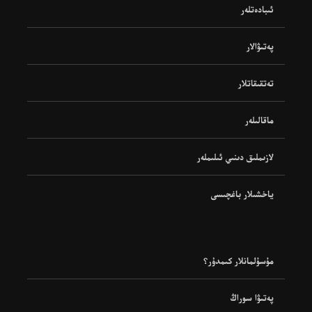
ئىبادەتلەر
پەتىۋالار
تەتقىقاتلار
ماقالىلەر
لازىملىق دىنىي ئىلىملەر
ياخشىلار باغچىسى
مۇسۇلمانلار كىمدۇر؟
پەتىۋا سوراڭ