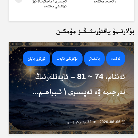
\ قەسەم ھەققىدە
تەپسىرى \ ھاجىلارنىڭ ئوۋ
ئوۋلىشى ھەققىدە
بۇلارنىمۇ ياقتۇرىشىڭىز مۇمكىن
ئەقىدە
باشقىلار
بۈگۈنكى ئايەت
نۇرلۇق بايان
ئەنئام، 74 ~ 81 – ئايەتلەرنىڭ
تەرجىمە ۋە تەپسىرى \ ئىبراھىم...
2026-08-06
32 قېتىم كۆرۈلدى