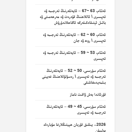
ئەنئام، 63 ~67 – ئايەتلەرنىڭ تەرجىمە ۋە
تەپسىرى \ ئاللاھنىڭ قۇدرەت ۋە مەرھەمىتى ۋە
باتىل ئېتىقادكىلەرگە ئاگاھلاندۇرۇش
ئەنئام، 60 ~ 62 – ئايەتلەرنىڭ تەرجىمە ۋە
تەپسىرى \ روھ ۋە جان
ئەنئام، 53 ~ 59 – ئايەتلەرنىڭ تەرجىمە ۋە
تەپسىرى
ئەنئام سۈرىسى، 50 ~ 52 – ئايەتلەرنىڭ
تەرجىمە ۋە تەپسىرى \ رەسۇلۇللاھنىڭ غەيبنى
بىلمەيدىغانلىقى
قۇرئاندا بەش ۋاقىت ناماز
ئەنئام سۈرىسى، 45 ~ 49 – ئايەتلەرنىڭ
تەرجىمە ۋە تەپسىرى
2026- يىللىق قۇربان ھېيتىڭلارغا مۇبارەك
بولسۇن