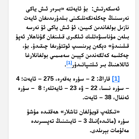
ئەسكەرتىش: بۇ ئايەتتە «بىرەر ئىش ياكى
نەرسىنىڭ چەكلەنگەنلىكىنى بىلدۈرىدىغان ئايەت
نازىل بولغاندىن كىيىن، ئۇ ئىش ياكى ئۇ نەرسە
بىلەن مۇناسىۋەتلىك ئىلگىرى قىلىنغان گۇناھلار ئەپۇ
قىلىنىدۇ» دېگەن پرىنسىپ ئوتتۇرىغا چىقىدۇ. بۇ،
چەكلىمە كەلگەندىن كېيىن سەمىمىي بولغانلارغا
[1]
ئاللاھنىڭ بىر ئىلتىپاتىدۇر
.
[1]
قاراڭ: 2 – سۈرە بەقەرە، 275 – ئايەت؛ 4
– سۈرە نىسا، 22 – ۋە 23 – ئايەتلەر؛ 8 – سۈرە
ئەنفال، 38 – ئايەت.
«تىكلەپ قويۇلغان تاشلار» ھەققىدە مۇشۇ
سۈرە (مائىدە)نىڭ 3 – ئايىتىنىڭ تەپسىرىدە
مەلۇمات بېرىلدى.