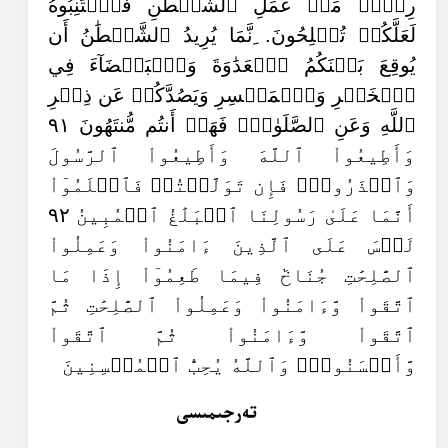
رِجۡسٞ مِّنۡ عَمَلِ ٱلشَّيۡطَٰنِ فَٱجۡتَنِبُوهُ
لَعَلَّكُمۡ تُفۡلِحُونَ. ِنَّمَا يُرِيدُ ٱلشَّيۡطَٰنُ أَن
يُوقِعَ بَيۡنَكُمُ ٱلۡعَدَٰوَةَ وَٱلۡبَغۡضَآءَ فِي
ٱلۡخَمۡرِ وَٱلۡمَيۡسِرِ وَيَصُدَّكُمۡ عَن ذِكۡرِ
ٱللَّهِ وَعَنِ ٱلصَّلَوٰةِۖ فَهَلۡ أَنتُم مُّنتَهُونَ ٩١
وَأَطِيعُواْ ٱللَّهَ وَأَطِيعُواْ ٱلرَّسُولَ
وَٱحۡذَرُواْۚ فَإِن تَوَلَّيۡتُمۡ فَٱعۡلَمُوٓاْ
أَنَّمَا عَلَىٰ رَسُولِنَا ٱلۡبَلَٰغُ ٱلۡمُبِينُ ٩٢
لَيۡسَ عَلَى ٱلَّذِينَ ءَامَنُواْ وَعَمِلُواْ
ٱلصَّٰلِحَٰتِ جُنَاحٞ فِيمَا طَعِمُوٓاْ إِذَا مَا
ٱتَّقَواْ وَّءَامَنُواْ وَعَمِلُواْ ٱلصَّٰلِحَٰتِ ثُمَّ
ٱتَّقَواْ وَّءَامَنُواْ ثُمَّ ٱتَّقَواْ
وَّأَحۡسَنُواْۚ وَٱللَّهُ يُحِبُّ ٱلۡمُحۡسِنِينَ
تەرجىمىسى