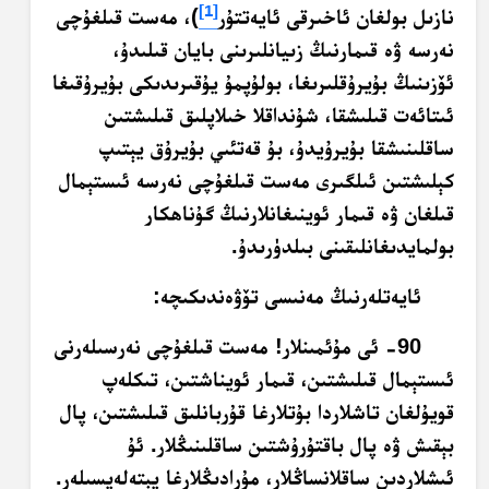
[1]
نازىل بولغان ئاخىرقى ئايەتتۇر
)، مەست قىلغۇچى
نەرسە ۋە قىمارنىڭ زىيانلىرىنى بايان قىلىدۇ،
ئۆزىنىڭ بۇيرۇقلىرىغا، بولۇپمۇ يۇقىرىدىكى بۇيرۇقىغا
ئىتائەت قىلىشقا، شۇنداقلا خىلاپلىق قىلىشتىن
ساقلىنىشقا بۇيرۇيدۇ، بۇ قەتئىي بۇيرۇق يېتىپ
كېلىشتىن ئىلگىرى مەست قىلغۇچى نەرسە ئىستېمال
قىلغان ۋە قىمار ئوينىغانلارنىڭ گۇناھكار
بولمايدىغانلىقىنى بىلدۈرىدۇ.
ئايەتلەرنىڭ مەنىسى تۆۋەندىكىچە:
90- ئى مۇئمىنلار! مەست قىلغۇچى نەرسىلەرنى
ئىستېمال قىلىشتىن، قىمار ئويناشتىن، تىكلەپ
قويۇلغان تاشلاردا بۇتلارغا قۇربانلىق قىلىشتىن، پال
بېقىش ۋە پال باقتۇرۇشتىن ساقلىنىڭلار. ئۇ
ئىشلاردىن ساقلانساڭلار، مۇرادىڭلارغا يېتەلەيسىلەر.