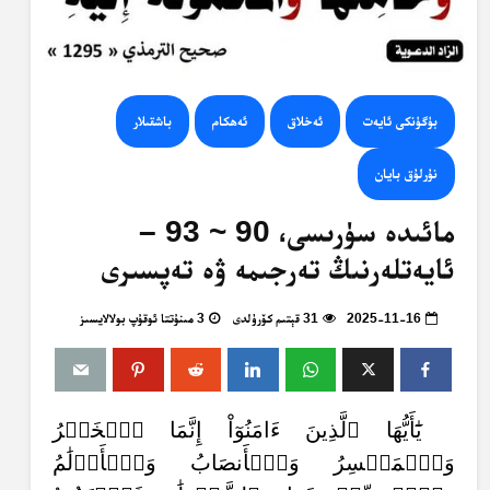
بۈگۈنكى ئايەت
ئەخلاق
ئەھكام
باشقىلار
نۇرلۇق بايان
مائىدە سۈرىسى، 90 ~ 93 –
ئايەتلەرنىڭ تەرجىمە ۋە تەپسىرى
2025-11-16
31 قېتىم كۆرۈلدى
3 مىنۇتتا ئوقۇپ بولالايسىز
يَٰٓأَيُّهَا ٱلَّذِينَ ءَامَنُوٓاْ إِنَّمَا ٱلۡخَمۡرُ
وَٱلۡمَيۡسِرُ وَٱلۡأَنصَابُ وَٱلۡأَزۡلَٰمُ