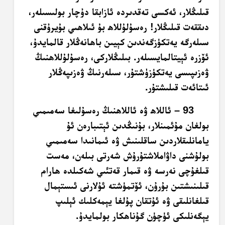
قىلىڭلار، ئەكسى تەقدىردە ئازابقا دۇچار بولىسىلەر،
دىققەت قىلىڭلار! رەسۇلۇللاھ بۇ ئىلاھىي بۇيرۇقنى
سىلەرگە يەتكۈزگەندىن كېيىن باھانەڭلار قالمايدۇ،
ئۆزرە ئېيتالمايسىلەر. بىلىڭلاركى، رەسۇلۇللاھنىڭ
ۋەزىپىسى يەتكۈزۈشتۇر، سىلەرنىڭ ۋەزىپەڭلار
ئىتائەت قىلىشتۇر.
93 – ئاللاھ ۋە ئاللاھنىڭ رەسۇلىغا سەمىمىي
بولغان مۇئمىنلار، بۇنىڭدىن ئېتىبارەن ئۇ
يامانلىقلاردىن ساقلىنىش ۋە ئىمانىدا سەمىمىي
بولۇشنى داۋاملاشتۇرۇش شەرتى بىلەن، مەست
قىلغۇچى نەرسە ۋە قىمار قەتئىي شەكىلدە ھارام
قىلىنىشتىن بۇرۇن، ئۆتمۈشتە ئۇلارنى ئىستېمال
قىلغانلىقى ۋە ئۇتقان پۇلغا يېمەكلىك ئېلىپ
يېگەنلىكى ئۈچۈن گۇناھكار بولمايدۇ.