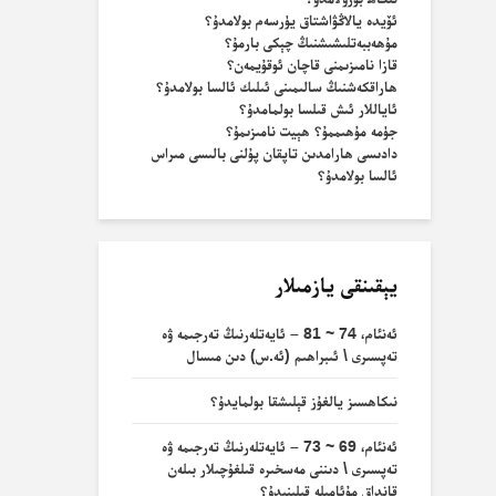
ئۆيدە يالاڭۋاشتاق يۈرسەم بولامدۇ؟
مۇھەببەتلىشىشنىڭ چېكى بارمۇ؟
قازا نامىزىمنى قاچان ئوقۇيمەن؟
ھاراقكەشنىڭ سالىمىنى ئىلىك ئالسا بولامدۇ؟
ئاياللار ئىش قىلسا بولمامدۇ؟
جۈمە مۇھىممۇ؟ ھېيت نامىزىمۇ؟
دادىسى ھارامدىن تاپقان پۇلنى بالىسى مىراس
ئالسا بولامدۇ؟
يېقىنقى يازمىلار
ئەنئام، 74 ~ 81 – ئايەتلەرنىڭ تەرجىمە ۋە
تەپسىرى \ ئىبراھىم (ئە.س) دىن مىسال
نىكاھسىز يالغۇز قېلىشقا بولمايدۇ؟
ئەنئام، 69 ~ 73 – ئايەتلەرنىڭ تەرجىمە ۋە
تەپسىرى \ دىننى مەسخىرە قىلغۇچىلار بىلەن
قانداق مۇئامىلە قىلىنىدۇ؟