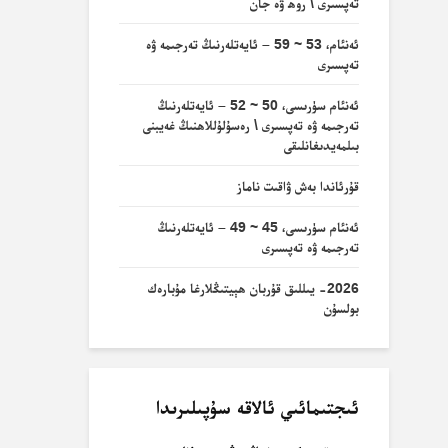
تەپسىرى \ روھ ۋە جان
ئەنئام، 53 ~ 59 – ئايەتلەرنىڭ تەرجىمە ۋە
تەپسىرى
ئەنئام سۈرىسى، 50 ~ 52 – ئايەتلەرنىڭ
تەرجىمە ۋە تەپسىرى \ رەسۇلۇللاھنىڭ غەيبنى
بىلمەيدىغانلىقى
قۇرئاندا بەش ۋاقىت ناماز
ئەنئام سۈرىسى، 45 ~ 49 – ئايەتلەرنىڭ
تەرجىمە ۋە تەپسىرى
2026- يىللىق قۇربان ھېيتىڭلارغا مۇبارەك
بولسۇن
ئىجتىمائىي ئالاقە سۇپىلىرىدا