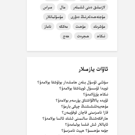
لازىملىق دىنى ئىلىملەر
مال
مىراس
مۇجتەھىدلەرنىڭ دەۋرى
مۇسۇلمانلار
مۇشرىك
مۇھىت
مەككە
ناماز
نىكاھ
ھىجرەت
ھەج
ئاۋات يازمىلار
سۈنئىي ئۇسۇل بىلەن ھامىلىدار بولۇشقا بولامدۇ؟
تويدا ئۇسسۇل ئويناشقا بولامدۇ؟
نىكاھ بۇزۇلامدۇ؟
ئۆيدە يالاڭۋاشتاق يۈرسەم بولامدۇ؟
مۇھەببەتلىشىشنىڭ چېكى بارمۇ؟
قازا نامىزىمنى قاچان ئوقۇيمەن؟
ھاراقكەشنىڭ سالىمىنى ئىلىك ئالسا بولامدۇ؟
ئاياللار ئىش قىلسا بولمامدۇ؟
جۈمە مۇھىممۇ؟ ھېيت نامىزىمۇ؟