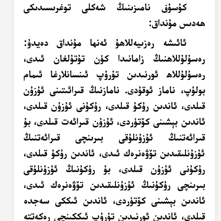
كۇسۇف نامىزىنىڭ شەكلى توغرىسىدىكى
ھەدىس مۇنداق:
ئائىشە رەزىيەللاھۇ ئەنھا مۇنداق دەيدۇ:
رەسۇلۇللاھنىڭ زامانىدا كۈن تۇتۇلغان ئىدى،
رەسۇلۇللاھ ئورنىدىن تۇرۇپ ئىنسانلارغا ئىمام
بولۇپ، ناماز ئوقۇدى. نامازنىڭ قىرائىتىنى ئۇزۇن
قىلدى، ئاندىن رۇكۇ قىلدى، رۇكۇنى ئۇزۇن قىلدى،
ئاندىن بېشىنى كۆتۈردى، ئۇزۇن قىرائەت قىلدى، بۇ
قىرائەتنىڭ
ئۇزۇنلۇقى
بىرىنچى قىرائەتنىڭ
ئۇزۇنلىقىدىن تۆۋەنرەك ئىدى، ئاندىن رۇكۇ قىلدى،
رۇكۇنى ئۇزۇن قىلدى، بۇ رۇكۇنىڭ
ئۇزۇنلۇقى
بىرىنچى رۇكۇنىڭ ئۇزۇنلىقىدىن تۆۋەنرەك ئىدى،
ئاندىن بېشىنى كۆتۈردى، ئاندىن ئىككى سەجدە
قىلدى، ئاندىن ئورنىدىن تۇرۇپ ئىككىنچى رەكەتتە