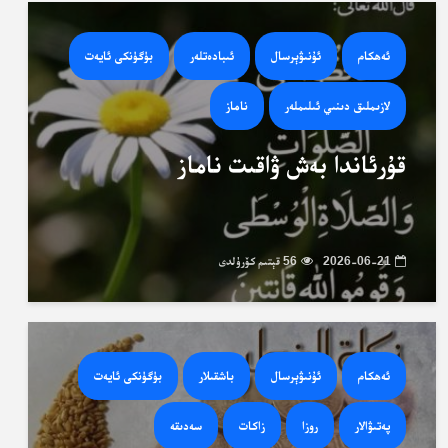
ئەھكام
ئۇنىۋېرسال
ئىبادەتلەر
بۈگۈنكى ئايەت
لازىملىق دىنىي ئىلىملەر
ناماز
قۇرئاندا بەش ۋاقىت ناماز
2026-06-21
56 قېتىم كۆرۈلدى
ئەھكام
ئۇنىۋېرسال
باشقىلار
بۈگۈنكى ئايەت
پەتىۋالار
روزا
زاكات
سەدىقە