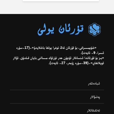
«شۈبھىسىزكى، بۇ قۇرئان ئەڭ توغرا يولغا باشلايدۇ»-(17-سۈرە
ئىسرا، 9- ئايەت).
«بىز بۇ قۇرئاندا ئىنسانلار ئۈچۈن ھەر تۈرلۈك مىسالنى بايان قىلدۇق. ئۇلار
ئويلانغاي»-(39-سۈرە زۇمەر، 27- ئايەت).
ئىبادەتلەر
پەتىۋالار
تەتقىقاتلار