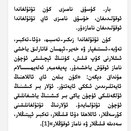
بار. كۇسۇف نامىزى كۈن تۇتۇلغاندا
ئوقۇلىدىغان، خۇسۇف نامىزى ئاي تۇتۇلغاندا
ئوقۇلىدىغان نامازدۇر.
كۈن تۇتۇلغاندا زىكىر-تەسبىھ، دۇئا-تەكبىر،
تەۋبە-ئىستىغپار ۋە خەير-ئېھسان قاتارلىق ياخشى
ئىشلارنى كۆپ قىلىش، كۈننىڭ ئېچىلىشى ئۈچۈن
ناماز ئوقۇش ياخشىدۇر. پەيغەمبەر ئەلەيھىسسالام
مۇنداق دېگەن: «كۈن بىلەن ئاي ئاللاھنىڭ
ئايەتلىرىدىن ئىككى ئايەتتۇر. ئۇلار بىر كىشىنىڭ
ئۆلگەنلىكى ئۈچۈن ياكى بىر كىشىنىڭ ياشىغانلىقى
ئۈچۈن تۇتۇلمايدۇ. ئۇلارنىڭ تۇتۇلغانلىقىنى
كۆرسەڭلار، ئاللاھقا دۇئا قىلىڭلار، تەكبىر ئېيتىڭلار،
سەدىقە قىلىڭلار ۋە ناماز ئوقۇڭلار»
[1]
.