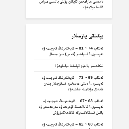
دادىسى ھارامدىن تاپقان پۇلنى بالىسى مىراس
ئالسا بولامدۇ؟
يېقىنقى يازمىلار
ئەنئام، 74 ~ 81 – ئايەتلەرنىڭ تەرجىمە ۋە
تەپسىرى \ ئىبراھىم (ئە.س) دىن مىسال
نىكاھسىز يالغۇز قېلىشقا بولمايدۇ؟
ئەنئام، 69 ~ 73 – ئايەتلەرنىڭ تەرجىمە ۋە
تەپسىرى \ دىننى مەسخىرە قىلغۇچىلار بىلەن
قانداق مۇئامىلە قىلىنىدۇ؟
ئەنئام، 63 ~67 – ئايەتلەرنىڭ تەرجىمە ۋە
تەپسىرى \ ئاللاھنىڭ قۇدرەت ۋە مەرھەمىتى ۋە
باتىل ئېتىقادكىلەرگە ئاگاھلاندۇرۇش
ئەنئام، 60 ~ 62 – ئايەتلەرنىڭ تەرجىمە ۋە