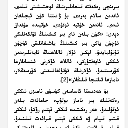
بىرىنچى رەكەتتە قىلغانلىرىنىڭ ئوخشىشىنى قىلدى.
ئاندىن سالام بەردى. بۇ ۋاقىتتا كۈن ئېچىلغان
ئىدى. ئاندىن خۇتبە ئوقۇدى، خۇتبىدە مۇنداق
دېدى: «كۈن بىلەن ئاي بىر كىشىنىڭ ئۆلگەنلىكى
ئۈچۈن ياكى بىر كىشىنىڭ ياشىغانلىقى ئۈچۈن
تۇتۇلمايدۇ. لېكىن ئۇلار ئاللاھنىڭ ئايەتلىرىدىن
ئىككى ئايەتتۇركى، ئاللاھ ئۇلارنى ئىنسانلارغا
كۆرسىتىدۇ. ئۇلارنىڭ تۇتۇلغانلىقىنى كۆرسەڭلار،
نامازغا ئىلتىجا قىلىڭلار»
[2]
.
بۇ ھەدىسقا ئاساسەن كۇسۇف نامىزى ئىككى
رەكەتلىك بىر ناماز بولۇپ، جامائەت بىلەن
ئوقۇلىدۇ. ھەر رەكىتىدە ئىككى قېتىم رۇكۇ، ئىككى
قېتىم قىيام ۋە ئىككى قېتىم قىرائەت قىلىنىدۇ.
قىيام، قىرائەت، رۇكۇ ۋە سەجدىلىرى ئادەتتىكى