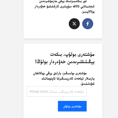
تور بىكتىمىزنىىڭ يېڭى مەزمۇنلىرىدىن
ئىجتىمائىي ئالاقە سۇپىلىرى ئارقىلىقمۇ خەۋەردار
بولالايسىز.
مۇشتەرى بولۇپ، بىكەت
يېڭىلىقلىرىدىن خەۋەردار بولۇڭ!
مۇشتەرى بولسىڭىز، بارلىق يېڭى يوللانغان
يازمىلار ئېلخەت ئادرېسىڭىزغا ئاپتوماتىك
ئەۋەتىلىدۇ.
ئېلخەت
ئادرېسىڭىز.
مىسال:
misal@misal.com
مۇشتەرى بولۇش