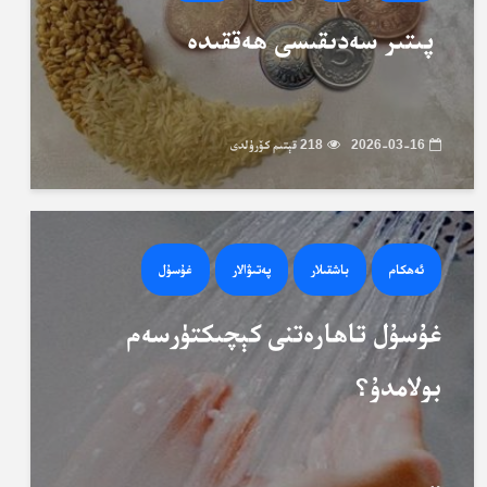
پىتىر سەدىقىسى ھەققىدە
2026-03-16
218 قېتىم كۆرۈلدى
ئەھكام
باشقىلار
پەتىۋالار
غۇسۇل
غۇسۇل تاھارەتنى كېچىكتۈرسەم
بولامدۇ؟