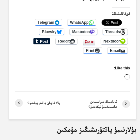
ئورتاقلىشىڭ:
Telegram
WhatsApp
Bluesky
Mastodon
Threads
Reddit
Nextdoor
Print
Email
Like this:
Loading…
ئانامنىڭ مىراسىدىن
بالا قاچان بالىغ بولىدۇ؟
ھاممامغىمۇ تېگەمدۇ؟
بۇلارنىمۇ ياقتۇرىشىڭىز مۇمكىن