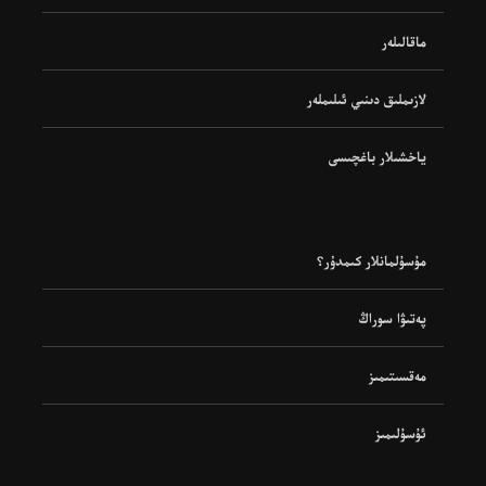
ماقالىلەر
لازىملىق دىنىي ئىلىملەر
ياخشىلار باغچىسى
مۇسۇلمانلار كىمدۇر؟
پەتىۋا سوراڭ
مەقسىتىمىز
ئۇسۇلىمىز