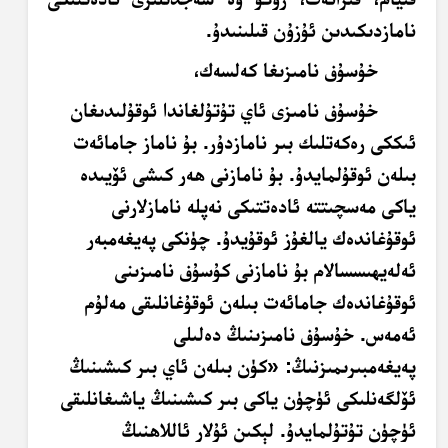
نامازدىكىدىن ئۇزۇن قىلىنىدۇ.
خۇسۇف نامىزىغا كەلسەك،
خۇسۇف نامىزى ئاي تۇتۇلغاندا ئوقۇلىدىغان
ئىككى رەكەتلىك بىر نامازدۇر. بۇ ناماز جامائەت
بىلەن ئوقۇلمايدۇ. بۇ نامازنى ھەر كىشى ئۆيىدە
ياكى مەسچىتتە ئادەتتىكى نەپلە نامازلارنى
ئوقۇغاندەك يالغۇز ئوقۇيدۇ. چۈنكى پەيغەمبەر
ئەلەيھىسسالام بۇ نامازنى كۇسۇف نامىزىنى
ئوقۇغاندەك جامائەت بىلەن ئوقۇغانلىقى مەلۇم
ئەمەس. خۇسۇف نامىزىنىڭ دەلىلى
پەيغەمبىرىمىزنىڭ: «كۈن بىلەن ئاي بىر كىشىنىڭ
ئۆلگەنلىكى ئۈچۈن ياكى بىر كىشىنىڭ ياشىغانلىقى
ئۈچۈن تۇتۇلمايدۇ. لېكىن ئۇلار ئاللاھنىڭ