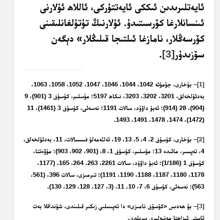
ئايەتلىرىدىن ئىككى ئايەتتۇركى، ئاللاھ ئۇلارنى
ئىنسانلارغا كۆرسىتىدۇ. ئۇلارنىڭ تۇتۇلغانلىقىنى
كۆرسەڭلار، نامازغا ئىلتىجا قىلىڭلار» دېگەن
سۆزىدۇر
[3]
.
[1]
– بۇخارى، جۇمۇئە 1042، 1044، 1046، 1047، 1052، 1058، 1063،
بەدئۇلخەلق، 3201، 3202، 3203، نىكاھ 5197؛ مۇسلىم، كۇسۇف 3 (901)، 9
(904)، 28 (914)؛ ئەبۇ داۋۇد، سالات 1191؛ نەسەئى، كۇسۇف 3 (1461)، 11
(1472)، 1474، 1478، 1491، 1493.
[2]
– بۇخارى، كۇسۇف 2، 4، 5، 13، 19، ئەلئەمەلۇ فىسسالات، 11، بەدئۇلخەلق،
4، تەپسىر، مائىدە 13؛ مۇسلىم، كۇسۇف 1، 8، (901، 902، 903)؛ مۇۋەتتا،
كۇسۇف 1 (1/186)؛ ئەبۇ داۋۇد، سالات 2261، 263، 264، 165، (1177،
1178، 1180، 1187، 1188، 1190، 1191)؛ تىرمىزى، سالات 396، (561،
563)؛ نەسەئى، كۇسۇف 6، 7، 10، 11، (3، 127، 128، 129، 130).
[3]
– بۇ ھەدىس «كۇسۇف نامىزى» دا تەپىسلىي زىكىر قىلىندى، شۇنداقلا بەت
ئاستى ئىزاھتا مەنبەلىرى بېرىلدى.