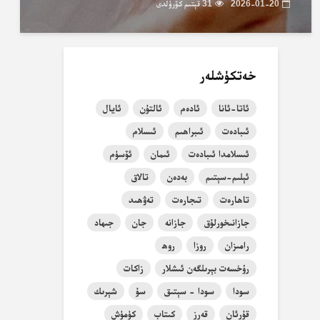
2026-01-20
31 قېتىم كۆرۈلدى
خەتكۈشلەر
ئاتا-ئانا
ئادەم
ئالتۇن
ئايال
ئىبادەت
ئىبراھىم
ئىسلام
ئىسلامدا ئىبادەت
ئىمان
ئۆسۈم
ئېلىم-سېتىم
بەدەن
تالاق
تاھارەت
تىجارەت
تەۋھىد
جازانىخورلۇق
جازانە
جان
جىھاد
رامىزان
روزا
روھ
رۇخسەت بېرىلگەن ئىشلار
زاكات
سودا
سودا - سېتىق
سۇ
شېرىك
قۇرئان
قەرز
كىتاب
كۈمۈش