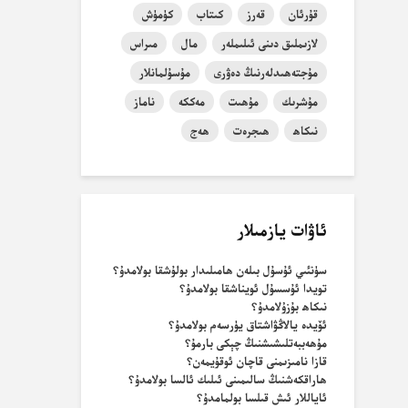
قۇرئان
قەرز
كىتاب
كۈمۈش
لازىملىق دىنى ئىلىملەر
مال
مىراس
مۇجتەھىدلەرنىڭ دەۋرى
مۇسۇلمانلار
مۇشرىك
مۇھىت
مەككە
ناماز
نىكاھ
ھىجرەت
ھەج
ئاۋات يازمىلار
سۈنئىي ئۇسۇل بىلەن ھامىلىدار بولۇشقا بولامدۇ؟
تويدا ئۇسسۇل ئويناشقا بولامدۇ؟
نىكاھ بۇزۇلامدۇ؟
ئۆيدە يالاڭۋاشتاق يۈرسەم بولامدۇ؟
مۇھەببەتلىشىشنىڭ چېكى بارمۇ؟
قازا نامىزىمنى قاچان ئوقۇيمەن؟
ھاراقكەشنىڭ سالىمىنى ئىلىك ئالسا بولامدۇ؟
ئاياللار ئىش قىلسا بولمامدۇ؟