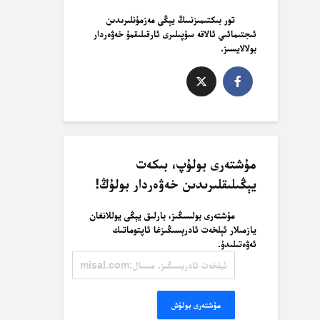
تور بىكتىمىزنىىڭ يېڭى مەزمۇنلىرىدىن
ئىجتىمائىي ئالاقە سۇپىلىرى ئارقىلىقمۇ خەۋەردار
بولالايسىز.
مۇشتەرى بولۇپ، بىكەت
يېڭىلىقلىرىدىن خەۋەردار بولۇڭ!
مۇشتەرى بولسىڭىز، بارلىق يېڭى يوللانغان
يازمىلار ئېلخەت ئادرېسىڭىزغا ئاپتوماتىك
ئەۋەتىلىدۇ.
ئېلخەت
ئادرېسىڭىز.
مىسال:
misal@misal.com
مۇشتەرى بولۇش