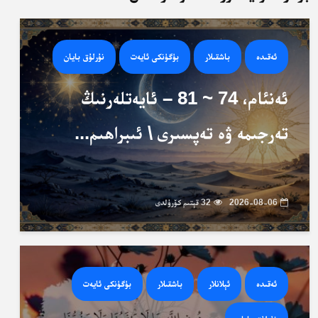
ئەقىدە
باشقىلار
بۈگۈنكى ئايەت
نۇرلۇق بايان
ئەنئام، 74 ~ 81 – ئايەتلەرنىڭ
تەرجىمە ۋە تەپسىرى \ ئىبراھىم...
2026-08-06
32 قېتىم كۆرۈلدى
ئەقىدە
ئېلانلار
باشقىلار
بۈگۈنكى ئايەت