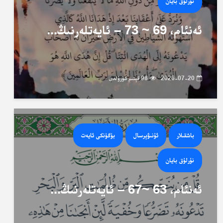
نۇرلۇق بايان
ئەنئام، 69 ~ 73 – ئايەتلەرنىڭ...
2026-07-20
98 قېتىم كۆرۈلدى
باشقىلار
ئۇنىۋېرسال
بۈگۈنكى ئايەت
نۇرلۇق بايان
ئەنئام، 63 ~67 – ئايەتلەرنىڭ...