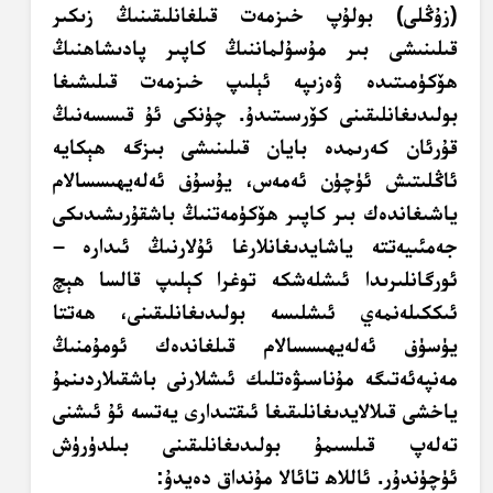
(زۇڭلى) بولۇپ خىزمەت قىلغانلىقىنىڭ زىكىر
قىلىنىشى بىر مۇسۇلماننىڭ كاپىر پادىشاھنىڭ
ھۆكۈمىتىدە ۋەزىپە ئېلىپ خىزمەت قىلىشىغا
بولىدىغانلىقىنى كۆرسىتىدۇ. چۈنكى ئۇ قىسسەنىڭ
قۇرئان كەرىمدە بايان قىلىنىشى بىزگە ھېكايە
ئاڭلىتىش ئۈچۈن ئەمەس، يۇسۇف ئەلەيھىسسالام
ياشىغاندەك بىر كاپىر ھۆكۈمەتنىڭ باشقۇرىشىدىكى
جەمئىيەتتە ياشايدىغانلارغا ئۇلارنىڭ ئىدارە –
ئورگانلىرىدا ئىشلەشكە توغرا كېلىپ قالسا ھېچ
ئىككىلەنمەي ئىشلىسە بولىدىغانلىقىنى، ھەتتا
يۈسۈف ئەلەيھىسسالام قىلغاندەك ئومۇمنىڭ
مەنپەئەتىگە مۇناسىۋەتلىك ئىشلارنى باشقىلاردىنمۇ
ياخشى قىلالايدىغانلىقىغا ئىقتىدارى يەتسە ئۇ ئىشنى
تەلەپ قىلسىمۇ بولىدىغانلىقىنى بىلدۈرۈش
ئۈچۈندۇر. ئاللاھ تائالا مۇنداق دەيدۇ: