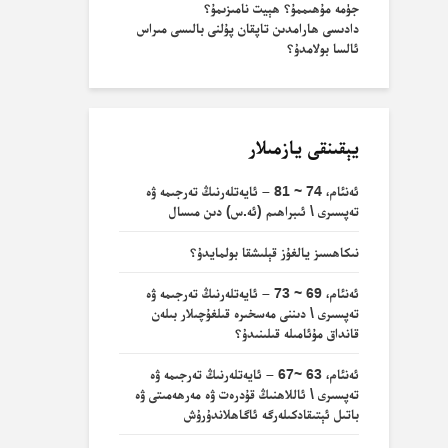
جۈمە مۇھىممۇ؟ ھېيت نامىزىمۇ؟
دادىسى ھارامدىن تاپقان پۇلنى بالىسى مىراس
ئالسا بولامدۇ؟
يېقىنقى يازمىلار
ئەنئام، 74 ~ 81 – ئايەتلەرنىڭ تەرجىمە ۋە
تەپسىرى \ ئىبراھىم (ئە.س) دىن مىسال
نىكاھسىز يالغۇز قېلىشقا بولمايدۇ؟
ئەنئام، 69 ~ 73 – ئايەتلەرنىڭ تەرجىمە ۋە
تەپسىرى \ دىننى مەسخىرە قىلغۇچىلار بىلەن
قانداق مۇئامىلە قىلىنىدۇ؟
ئەنئام، 63 ~67 – ئايەتلەرنىڭ تەرجىمە ۋە
تەپسىرى \ ئاللاھنىڭ قۇدرەت ۋە مەرھەمىتى ۋە
باتىل ئېتىقادكىلەرگە ئاگاھلاندۇرۇش