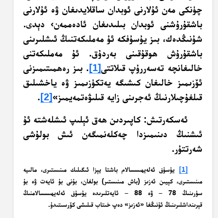
چۈنكى مەن ئۇلارنى ئوبدان ساقلايدىغان ۋە ئۇلارنى
باشقۇرۇشنى ئوبدان بىلىدىغان ئادەممەن› دېدى.
شۇنىڭدەك، بىز يۇسۇفكە ئۇ مەملىكەتنىڭ ئىشلىرىنى
باشقۇرۇش ھوقۇقىنى بەردۇق. ئۇ مەملىكەتنى
خالىغانچە تەسەررۇپ قىلاتتى
[1]
. بىز رەھمىتىمىزنى
ئۆزىمىز خالىغان كىشىگە يەتكۈزىمىز ۋە ياخشىلىق
قىلغۇچىلارنىڭ ئەجرىنى زايە قىلىۋەتمەيمىز»
[2]
.
ئەسكەرتىش: كاپىردىن ھەق ئېلىپ ئىشلەشتە ئۇ
ئىشنىڭ دىنىمىزدا چەكلەنمىگەن ئىش بولۇشى
شەرتتۇر.
[1]
يۇسۇف ئەلەيھىسسالام باشتا يېزا ئىگىلىك مىنىستىرى، مالىيە
مىنىستىرى، كېيىن ئەزىز (باش مىنىستىر) بولغان، بۇنى بۇ ئايەت ۋە بۇ
سۈرىنىڭ 78 – ۋە 88 – ئايەتلىرىدە يۇسۇف ئەلەيھىسسالامنىڭ
قېرىنداشلىرىنىڭ ئۇنىڭغا «ئەزىز» دەپ خىتاب قىلىشى كۆرسىتىدۇ.