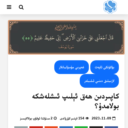
بۈگۈنكى ئايەت
غەيرىي مۇسۇلمانلار
لازىملىق دىنىي ئىلىملەر
كاپىردىن ھەق ئېلىپ ئىشلەشكە
بولامدۇ؟
2023-11-09
154 قېتىم كۆرۈلدى
2 مىنۇتتا ئوقۇپ بولالايسىز