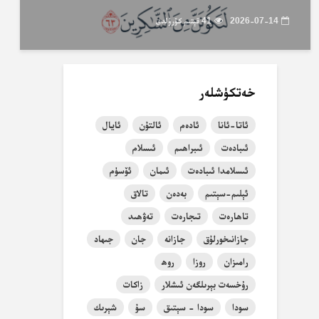
2026-07-14
41 قېتىم كۆرۈلدى
خەتكۈشلەر
ئاتا-ئانا
ئادەم
ئالتۇن
ئايال
ئىبادەت
ئىبراھىم
ئىسلام
ئىسلامدا ئىبادەت
ئىمان
ئۆسۈم
ئېلىم-سېتىم
بەدەن
تالاق
تاھارەت
تىجارەت
تەۋھىد
جازانىخورلۇق
جازانە
جان
جىھاد
رامىزان
روزا
روھ
رۇخسەت بېرىلگەن ئىشلار
زاكات
سودا
سودا - سېتىق
سۇ
شېرىك