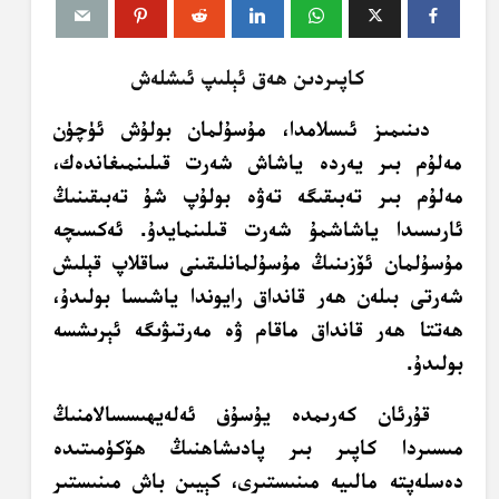
كاپىردىن ھەق ئېلىپ ئىشلەش
دىنىمىز ئىسلامدا، مۇسۇلمان بولۇش ئۈچۈن
مەلۇم بىر يەردە ياشاش شەرت قىلىنمىغاندەك،
مەلۇم بىر تەبىقىگە تەۋە بولۇپ شۇ تەبىقىنىڭ
ئارىسىدا ياشاشمۇ شەرت قىلىنمايدۇ. ئەكسىچە
مۇسۇلمان ئۆزىنىڭ مۇسۇلمانلىقىنى ساقلاپ قېلىش
شەرتى بىلەن ھەر قانداق رايوندا ياشىسا بولىدۇ،
ھەتتا ھەر قانداق ماقام ۋە مەرتىۋىگە ئېرىشسە
بولىدۇ.
قۇرئان كەرىمدە يۇسۇف ئەلەيھىسسالامنىڭ
مىسىردا كاپىر بىر پادىشاھنىڭ ھۆكۈمىتىدە
دەسلەپتە مالىيە مىنىستىرى، كېيىن باش مىنىستىر