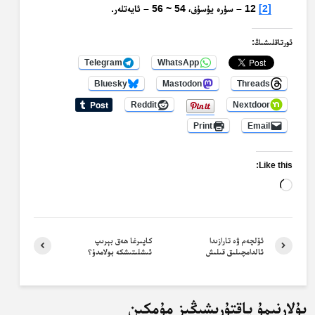
[2]
12 – سۈرە يۇسۇف، 54 ~ 56 – ئايەتلەر.
ئورتاقلىشىڭ:
Telegram
WhatsApp
Bluesky
Mastodon
Threads
Reddit
Nextdoor
Print
Email
Like this:
Loading…
ئۆلچەم ۋە تارازىدا
كاپىرغا ھەق بېرىپ
ئالدامچىلىق قىلىش
ئىشلىتىشكە بولامدۇ؟
بۇلارنىمۇ ياقتۇرىشىڭىز مۇمكىن