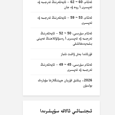
ئەنئام، 60 ~ 62 – ئايەتلەرنىڭ تەرجىمە ۋە
تەپسىرى \ روھ ۋە جان
ئەنئام، 53 ~ 59 – ئايەتلەرنىڭ تەرجىمە ۋە
تەپسىرى
ئەنئام سۈرىسى، 50 ~ 52 – ئايەتلەرنىڭ
تەرجىمە ۋە تەپسىرى \ رەسۇلۇللاھنىڭ غەيبنى
بىلمەيدىغانلىقى
قۇرئاندا بەش ۋاقىت ناماز
ئەنئام سۈرىسى، 45 ~ 49 – ئايەتلەرنىڭ
تەرجىمە ۋە تەپسىرى
2026- يىللىق قۇربان ھېيتىڭلارغا مۇبارەك
بولسۇن
ئىجتىمائىي ئالاقە سۇپىلىرىدا