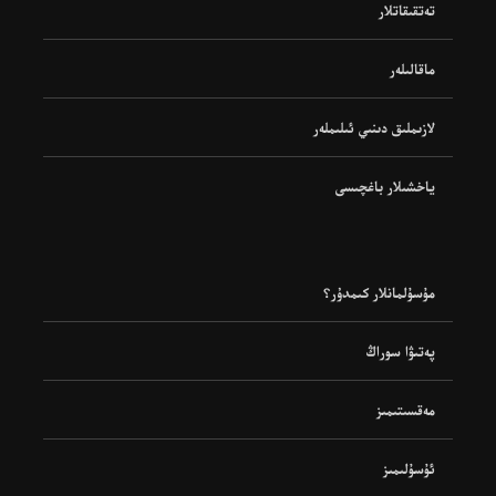
تەتقىقاتلار
ماقالىلەر
لازىملىق دىنىي ئىلىملەر
ياخشىلار باغچىسى
مۇسۇلمانلار كىمدۇر؟
پەتىۋا سوراڭ
مەقسىتىمىز
ئۇسۇلىمىز