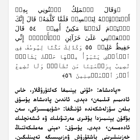
﴿وَقَالَ ٱلۡمَلِكُ ٱئۡتُونِي بِهِۦٓ
أَسۡتَخۡلِصۡهُ لِنَفۡسِيۖ فَلَمَّا كَلَّمَهُۥ قَالَ إِنَّكَ
ٱلۡيَوۡمَ لَدَيۡنَا مَكِينٌ أَمِينٞ ٥٤ قَالَ
ٱجۡعَلۡنِي عَلَىٰ خَزَآئِنِ ٱلۡأَرۡضِۖ إِنِّي
حَفِيظٌ عَلِيمٞ ٥٥ وَكَذَٰلِكَ مَكَّنَّا لِيُوسُفَ فِي
ٱلۡأَرۡضِ يَتَبَوَّأُ مِنۡهَا حَيۡثُ يَشَآءُۚ
نُصِيبُ بِرَحۡمَتِنَا مَن نَّشَآءُۖ وَلَا نُضِيعُ
أَجۡرَ ٱلۡمُحۡسِنِينَ ٥٦﴾
«پادىشاھ: ‹ئۇنى يېنىمغا كەلتۈرۈڭلار، خاس
ئادىمىم قىلىمەن› دېدى. ئاندىن پادىشاھ يۇسۇف
بىلەن سۆزلەشكەندە ئۇنىڭغا: ‹شۈبھىسىزكى، سەن
بۈگۈن يېنىمىزدا يۇقىرى مەرتىۋىلىك ۋە ئىشەنچلىك
ئادەمسەن› دېدى. يۇسۇف: ‹مېنى مەملىكەتنىڭ
خەزىنىلىرىنى باشقۇرۇش ۋەزىپىسىگە تەيىنلىگىن.