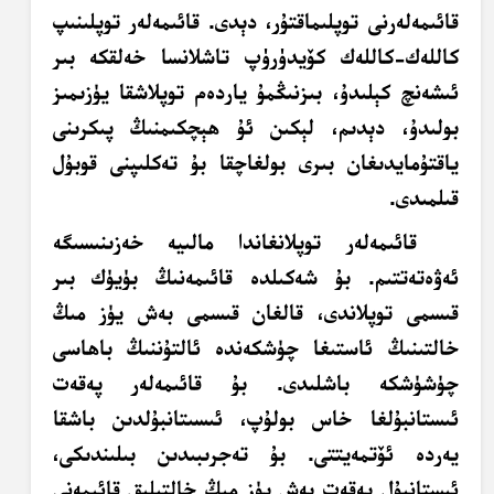
قائىمەلەرنى توپلىماقتۇر، دېدى. قائىمەلەر توپلىنىپ
كاللەك-كاللەك كۆيدۈرۈپ تاشلانسا خەلقكە بىر
ئىشەنچ كېلىدۇ، بىزنىڭمۇ ياردەم توپلاشقا يۈزىمىز
بولىدۇ، دېدىم، لېكىن ئۇ ھېچكىمنىڭ پىكرىنى
ياقتۇمايدىغان بىرى بولغاچقا بۇ تەكلىپنى قوبۇل
قىلمىدى.
قائىمەلەر توپلانغاندا مالىيە خەزىنىسىگە
ئەۋەتەتتىم. بۇ شەكىلدە قائىمەنىڭ بۈيۈك بىر
قىسمى توپلاندى، قالغان قىسمى بەش يۈز مىڭ
خالتىنىڭ ئاستىغا چۈشكەندە ئالتۇننىڭ باھاسى
چۈشۈشكە باشلىدى. بۇ قائىمەلەر پەقەت
ئىستانبۇلغا خاس بولۇپ، ئىسىتانبۇلدىن باشقا
يەردە ئۆتمەيتتى. بۇ تەجرىبىدىن بىلىندىكى،
ئىستانبۇل پەقەت بەش يۈز مىڭ خالتىلىق قائىمەنى