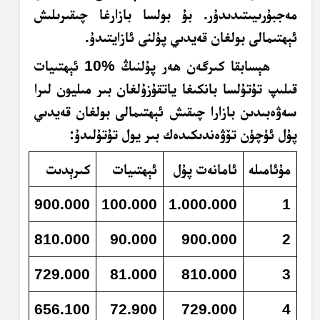
مەجبۇرىيىتىدىدۇر. بۇ بولسا بازارغا چىقىرىلىش
ئېھتىمالى بولغان قەيدىي پۇلنى ئازايتىدۇ.
ھېسابقا كىرگەن ھەر پۇلنىڭ %10 ئېھتىيات
قىلىپ تۇتۇلسا بانكىغا ياتقۇزۇلغان بىر مىليون لىرا
سەۋەبىدىن بازارا چىقىش ئېھتىمالى بولغان قەيدىي
پۇل ئۈچۈن تۆۋەندىكىدەك بىر يول تۇتۇلىدۇ:
مۇئامىلە
ئامانەت پۇل
ئېھتىيات
كىرېدىت
900.000
100.000
1.000.000
1
810.000
90.000
900.000
2
729.000
81.000
810.000
3
656.100
72.900
729.000
4