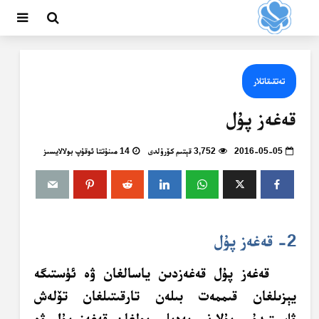
تەتقىقاتلار
قەغەز پۇل
2016-05-05
3,752 قېتىم كۆرۈلدى
14 مىنۇتتا ئوقۇپ بولالايسىز
2- قەغەز پۇل
قەغەز پۇل قەغەزدىن ياسالغان ۋە ئۈستىگە
يېزىلغان قىممەت بىلەن تارقىتىلغان تۆلەش
ۋاسىتىدۇر. بۇلارنى بەدىلى بولغان قەغەز پۇل ۋە