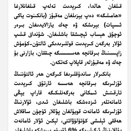
قىلغان ھالدا،
كىرېدىت تەلەپ قىلغانلارغا
«ھامىلىگە» دەپ يېزىلغان مەقبۇز (بانكىنوت ياكى
ئىسپات) بېرىشكە ۋە چەك يازالايدىغان بىرەر
ئوچۇق ھېساب ئېچىشقا باشلىغان. شۇنداق قىلىپ
ئۇلار بەرگەن
كىرېدىت
قوللىرىدىكى ئالتۇن-كۈمۈش
زاپىسىنىڭ بىرقانچە ھەسسىسىگە چىققان، بازارنى بۇ
چەك ۋە مەقبۇزلەر قاپلاپ كەتكەن.
بانكىرلار ساندۇقلىرىغا كىرگەن ھەر ئالتۇننىڭ
ئۆزلىرىگە بىرقانچە ھەسسە ئارتۇق
كىرېدىت
تارقىتىش ئىمكانى بەرگەنلىكىگە قاراپ يېڭى
ئامانەتلەر ئىزدەشكە باشلىغان ئىدى، ئۇلارنىڭ
ئۆزلىرىگە ئامانەت قويۇلغان پۇللار ئۈچۈن ساقلاش
ھەققى ئېلىشى كۈتۈلۈۋاتتى، لېكىن ئۇلار ئامانەت
پۇللارنىڭ ئىگىلىرىگە %6 ئۆسۈم بېرىشكە باشلىغان