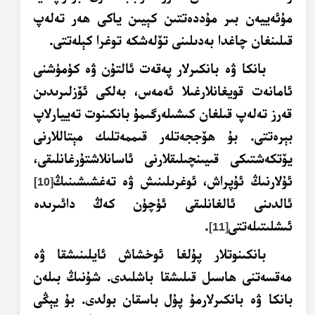
مۇئەييەن بىر مۇددەتتىن كېيىن ياكى ھەر تەلەپ
قىلىنغان چاغدا بەدىلىنى تۆلەشكە توغرا كېلەتتى.
بانكا ۋە بانكىرلار پەقەت ئالتۇن ۋە كۈمۈشنى
ئامانەت قويغانلارغىلا ئەمەس، بەلكى ئۆزلىرىدىن
قەرز تەلەپ قىلغان كىشىلەرگىمۇ بانكىنوت تەييارلاپ
بېرەتتى. بۇ ھۆججەتلەر قىممەتلىك مېتاللارنى
يۆتكەشتىكى قىيىنچىلىقلارنى ئاسانلاشتۇرغانلىقى،
ئۇلارنىڭ ئۇپراش، ئوغرىلىنىش ۋە تەغشىشىنىڭ
[10]
ئالدىنى ئالغانلىقى ئۈچۈن كەڭ دائىرىدە
ئىشلىتىلەتتى
.
[11]
بانكىنوتلار پۇلغا ئوخشاش ئايلىنىشقا ۋە
مەقسەتنى ھاسىل قىلىشقا باشلىدى. شۇنىڭ بىلەن
بانكا ۋە بانكىرلارمۇ پۇل باسقان بولدى. بۇ يېڭى