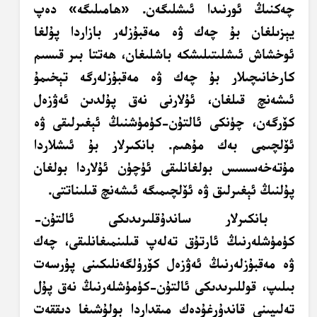
چەكنىڭ ئورنىدا ئىشلىگەن. «ھامىلىگە» دەپ
يېزىلغان بۇ چەك ۋە مەقبۇزلەر بازاردا پۇلغا
ئوخشاش ئىشلىتىلىشكە باشلىغان، ھەتتا بىر قىسىم
كارخانىچىلار بۇ چەك ۋە مەقبۇزلەرگە تېخىمۇ
ئىشەنچ قىلغان، ئۇلارنى نەق پۇلدىن ئەۋزەل
كۆرگەن، چۈنكى ئالتۇن-كۈمۈشنىڭ ئېغىرلىقى ۋە
ئۆلچىمى بەك مۇھىم. بانكىرلار بۇ ئىشلاردا
مۇتەخەسسىس بولغانلىقى ئۈچۈن ئۇلاردا بولغان
پۇلنىڭ ئېغىرلىق ۋە ئۆلچىمىگە ئىشەنچ قىلىناتتى.
بانكىرلار ساندۇقلىرىدىكى ئالتۇن-
كۈمۈشلەرنىڭ ئارتۇق تەلەپ قىلىنمىغانلىقى، چەك
ۋە مەقبۇزلەرنىڭ ئەۋزەل كۆرۈلگەنلىكىنى پۇرسەت
بىلىپ، قوللىرىدىكى ئالتۇن-كۈمۈشلەرنىڭ نەق پۇل
تەلىپىنى قاندۇرغۇدەك مىقداردا بولۇشىغا دىققەت