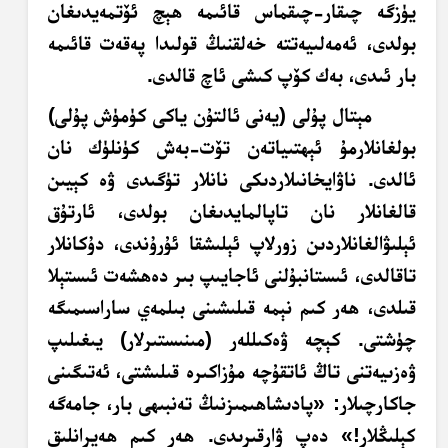
يۈزگە چىقار-چىقماس قائىمە ھېچ ئۆتمەيدىغان
بولدى، ئەمەلىيەتتە خەلقنىڭ قولىدا پەقەت قائىمە
بار ئىدى، بەك كۆپ كىشى ئاچ قالدى.
مېتال پۇلى (يەنى ئالتۇن ياكى كۈمۈش پۇلى)
بولغانلارمۇ ئېھتىياتەن تۆت-بەش كۈنلۈك نان
ئالدى. ناۋايخانىلاردىكى نانلار تۈگىدى ۋە كېيىن
قالغانلار نان تاپالمايدىغان بولدى، ئارتۇق
ئېلىۋالغانلاردىن زورلاپ ئېلىشقا ئۇرۇندى، دۇكانلار
تاقالدى، ئىستانبۇلنى ئاجايىپ بىر دەھشەت ئىستېلا
قىلدى، ھەر كىم نېمە قىلىشىنى بىلمەي ساراسىمىگە
چۈشتى. كېچە ۋەكىللەر (مىنىستىرلار) يىغىلىپ
ۋەزىيەتنى تاڭ ئاتقۇچە مۇزاكىرە قىلىشتى، ئەتىگىنى
جاكارچىلار: «پادىشاھىمىزنىڭ تەنبىھى بار، جامەگە
كېلىڭلار!» دەپ ۋارقىرىدى. ھەر كىم ھەيرانلىق