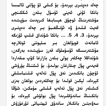
چەك دەپتىرى بېرىدۇ، بۇ كىشى ئۇ پۇلنى ئالمىسا
بانكا ئۇنى ئەينى ئۇسۇل بىلەن ئىككىنچى
مۇشتەرىنىڭ ئوچۇق ھېسابىغا
كىرېدىت
سۈپىتىدە
قەيت قىلىدۇ ۋە ئۇنىڭغىمۇ بىر چەك دەپتىرى
بېرىدۇ، 3. 4. 5. … بانكا شۇنداق قىلىپ ئۆزىگە
ئامانەت قويۇلغان بىر مىليوننى ئونلارچە
مۇشتەرىسىگە ئۆسۈملۈك قەرز سۈپىتىدە بەرگەن،
شۇنداقلا چەكلەر يولى بىلەن بازارغا كۆپ مىقداردا
قەيدىي پۇل چىقارغان بولىدۇ. بۇ ئىشنىڭ يۈرۈشى
ئۈچۈن بانكىدىن نەق پۇل تەلەپ قىلىنماسلىقى
كېرەك، لېكىن قولىدا بۇ چەكلەردىن بولغان بەزى
كىشىلەر نەق پۇل تەلەپ قىلىشى مۇمكىن، شۇڭا
بانكىنىڭ ساندۇقلىرىدا پۇل بولۇشى كېرەك، بۇ
سەۋەبتىن بانكىلار ساندۇق ئېھتىياتى تۇرغۇزۇش