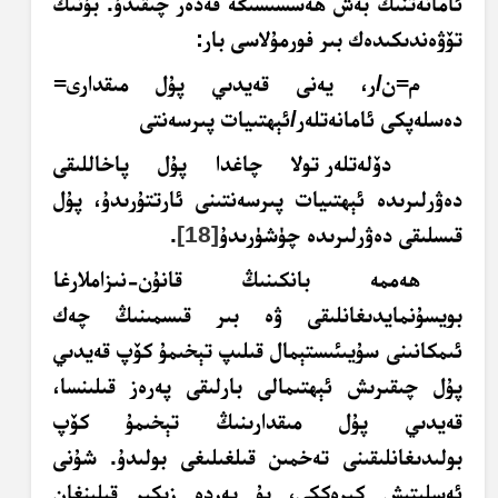
ئامانەتنىڭ بەش ھەسسىسىگە قەدەر چىقىدۇ. بۇنىڭ
تۆۋەندىكىدەك بىر فورمۇلاسى بار:
م
=
ن/ر، يەنى قەيدىي پۇل مىقدارى
=
دەسلەپكى ئامانەتلەر/ئېھتىيات پىرسەنتى
دۆلەتلەر تولا چاغدا پۇل پاخاللىقى
دەۋرلىرىدە ئېھتىيات پىرسەنتىنى ئارتتۇرىدۇ، پۇل
قىسلىقى دەۋرلىرىدە چۈشۈرىدۇ
[18]
.
ھەممە بانكىنىڭ قانۇن-نىزاملارغا
بويسۇنمايدىغانلىقى ۋە بىر قىسمىنىڭ چەك
ئىمكانىنى سۇيىئىستېمال قىلىپ تېخىمۇ كۆپ قەيدىي
پۇل چىقىرىش ئېھتىمالى بارلىقى پەرەز قىلىنسا،
قەيدىي پۇل مىقدارىنىڭ تېخىمۇ كۆپ
بولىدىغانلىقىنى تەخمىن قىلغىلىغى بولىدۇ. شۇنى
ئەسلىتىش كېرەككى، بۇ يەردە زىكىر قىلىنغان