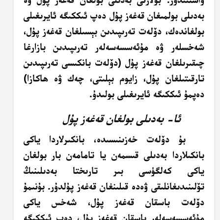
بەدىلى بولمىغان قەغەز پۇل دەپ ئىككىگە ئايرىغىلى
بولغاندەك، دۆلەت تەرىپىدىن بېسىلغان قەغەز پۇل،
شەخسلەر ۋە مۇئەسسەسەلەر تەرىپىدىن بازارغا
چىقىرىلغان قەغەز پۇل (دۆلەت بانكىسى تەرىپىدىن
تارقىتىلغان پۇل، زايوم بېلىتى، چەك ۋە ھاكازا)
دەپمۇ ئىككىگە ئايرىغىلى بولىدۇ.
ئا- بەدىلى بولغان قەغەز پۇل
بۇ دۆلەت خەزىنىسىدە، بانكىرلاردا ياكى
بانكىلاردا بەدىلى قىسمەن يا تامامەن بار بولغان
ياكى كەلگۈسى بىر تارىختا بەدىلىنىڭ
تۆلىنىدىغانلىقى ۋەدە قىلىنغان قەغەز پۇلدۇر. بۇنىمۇ
دۆلەت باسقان قەغەز پۇل، شەخس ياكى
مۇئەسسەسەلەر باسقان قەغەز پۇل، دەپ ئىككىگە