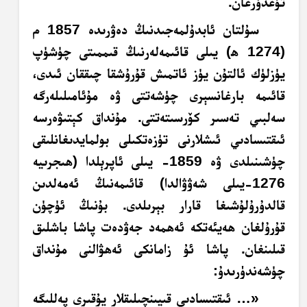
تۇغدۇرغان.
سۇلتان ئابدۇلمەجىدنىڭ دەۋرىدە 1857 م
(1274 ھ) يىلى قائىمەلەرنىڭ قىممىتى چۈشۈپ
يۈزلۈك ئالتۇن يۈز ئاتمىش قۇرۇشقا چىققان ئىدى،
قائىمە بارغانسېرى چۈشەتتى ۋە مۇئامىلىلەرگە
سەلبىي تەسىر كۆرسىتەتتى. مۇنداق كېتىۋەرسە
ئىقتىسادىي ئىشلارنى تۈزەتكىلى بولمايدىغانلىقى
چۈشىنىلدى ۋە 1859- يىلى ئاپرېلدا (ھىجرىيە
1276-يىلى شەۋۋالدا) قائىمەنىڭ ئەمەلدىن
قالدۇرۇلۇشىغا قارار بېرىلدى. بۇنىڭ ئۈچۈن
قۇرۇلغان ھەيئەتكە ئەھمەد جەۋدەت پاشا باشلىق
قىلىنغان. پاشا ئۇ زامانكى ئەھۋالنى مۇنداق
چۈشەندۈرىدۇ:
«… ئىقتىسادىي قىيىنچىلىقلار يۇقىرى پەللىگە