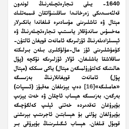
1640- يىلى تىجارەتچىلەرنىڭ لوندون
قەلئەسىدىكى زەرخانىدا ساقلىنىۋاتقان قىممەتلىك
مېتال ۋە تاشلىرىنى مۇسادىرە قىلغاندا بانكىرلار
مەخسۇس ساندۇقلار ياسىتىپ تىجارەتچىلەرنىڭ ۋە
ئېسىلزادىلەرنىڭ ئۆزلىرىگە ئامانەت قويغان ئالتۇن-
كۈمۈشلىرىنى ئۆز مال-مۈلۈكلىرى بىلەن بىرلىكتە
ساقلاشقا باشلىغان. ئۇلار ئۆزلىرىگە نۆكچە (پۇل
ھالىتىگە كەلتۈرۈلمىگەن مېتال) ياكى سىككە (مېتال
پۇل) ئامانەت قويغانلارنىڭ بەزىسىگە
«ھامىلىگە»
[16]
دەپ يېزىلغان مەقبۇز (ئىسپات)
بەرگەن، بەزىسىگە ھېساب ئاچقان ۋە خەت يېزىپ
بۇيرۇغان تەقدىردە خەتنى ئېلىپ كەلگۈچىگە
بۇيرۇلغان پۇلنى بۇ ھېسابتىن ئاجرىتىپ بېرىشنى
قوبۇل قىلغان. ھېساب ئىگىلىرىنىڭ بۇيرۇقى بىر