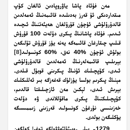
مەن فۇئاد پاشا
ياۋروپادىن
ئالغان كۆپ
مىقداردىكى ئۇ قەرز بەدىلىدە قائىمەنىڭ ئەمەلدىن
قالدۇرۇلۇشى ئۈچۈن قۇرۇلغان ھەيئەتنىڭ ئىچىدە
ئىدىم. فۇئاد پاشانىڭ پىكرى دۆلەت 100 قۇرۇش
قىلىپ چىقارغان قائىمەگە يەنە يۈز قۇرۇش تۆلىگەن
بولۇش ئۈچۈن %40 نەق، %60 كونسولىد
[8]
بېرىلىپ قائىمەلەرنىڭ ئەمەلدىن قالدۇرۇلۇشى
ئىدى، كۆپچىلىك ئۇنىڭ پىكرىنى قوبۇل قىلدى.
مېنىڭ پىكرىم بولسا يۈزلۈك قەغەزگە بىر ئەللىكلىك
بېرىش ئىدى، لېكىن مەن ئازچىلىقتا قالدىم،
كۆپچىلىكنىڭ پىكرى ماقۇللاندى ۋە دۆلەت
خەزىنىسى نۇرغۇن كونسولىد قەرزىنى زىممىسىگە
يۈكلىگەن بولدى.
1279- يىلى رەبىئۇلئەۋۋەلگە توغرا كەلگەن