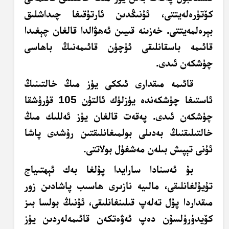
كۆتۈرەلەيتتى، ئۇنىڭدىن ئارتۇقىغا چىداشلىق
بېرەلمەيتتى. خەزىنە قىيىن ئەھۋالدا قالغان چېغىدا
قائىمە باسقانلىقى ئۈچۈن قائىمەنىڭ باھاسى
چۈشكەن ئىدى.
قائىمە مىقدارى ئىككى يۈز مىڭ خالتىنىڭ
ئاستىغا چۈشكەندە يۈزلۈك ئالتۇن 105 قۇرۇشقا
چۈشكەن ئىدى. پەقەت قالغان يۈز ئەللىك مىڭ
خالتىلىقنىڭ بەدىلى بولمىغانلىقتىن رۇشدى پاشا
ئۇنى تېپىش بىلەن مەشغۇل بولاتتى.
بۇ ئەسنادا سارايدا پۇلغا بەك ئېھتىياج
تۇيۇلغانلىقى، مالىيە نازىرى ھاسىب پاشادىن زور
مىقداردا پۇل تەلەپ قىلىنغانلىقى، ئۇنىڭ بولسا بىز
كۆيدۈرۈلسۇن دەپ ئەۋەتكەن قائىمەلەردىن يۈز