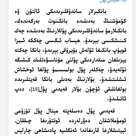
بانكىرلار ساندۇقلىرىدىكى ئالتۇن ۋە
كۈمۈشنىڭ بەدىلىدە بانكىنوت بەرگەندەك،
بانكىلارمۇ ساندۇقلىرىدىكى پۇللارنىڭ بەدىلىدە چەك
كىنىشكىسى بېرىدۇ. ھېساب ئىگىسى چەككە ئىمزا
قويۇپ بانكىغا تۆلەش بۇيرۇقى بېرىدۇ، بانكا چەكتە
يېزىلغان مىقداردىكى پۇلنى مۇناسىۋەتلىك كىشىگە
تۆلەيدۇ، چەكلەر پۇل بولمىسىمۇ پۇلغا ئوخشاش
ئىشلىتىلىدۇ، بۇلارنىڭ بەدىلى بانكا قەيتلىرىدە
بولغانلىقى ئۈچۈن بۇلار قەيدىي پۇل
، دەپ
[15]
ئاتىلىدۇ.
قەيدىي پۇل دەسلەپتە مېتال پۇل تۈزۈمى
ئومۇملاشقان دەۋرلەردە ئوتتۇرىغا چىققان.
ئېيتىشلارغا قارىغاندا
ئەنگلىيە پادىشاھى چارلېس