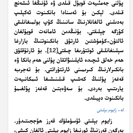
پۇلنى جەمئىيەت قوبۇل قىلدى ۋە ئۇنىڭغا ئىشەنچ
قىلدى. لېكىن بۇ ئەسنادا بانكىنوت
ئەكېلىپ
بەدىلىنى ئالغانلارنىڭ سانىنىڭ كۆپ بولمىغانلىقى
كۆزگە چېلىقتى. بۇنىڭدىن ئامانەت قويۇلغان
ئالتۇن-كۈمۈشتىن ئارتۇق بانكىنوتنىڭ بازارغا
سېلىنغانلىقى ئوتتۇرىغا چىقتى
[12]
. بۇ ئارتۇقلۇق
ھەم خەلق ئىچىدە ئايلىنىۋاتقان پۇلنى ھەم بانكا ۋە
بانكىرلارنىڭ كىرىمىنى ئارتتۇراتتى. بۇ تەجرىبە
قەغەز پۇلنىڭ كەشىپ قىلىنىشىغا ئىمكانىيەت
يارىتىپ بەردى. بۇ سەۋەبتىن قەغەز پۇلغىمۇ
بانكىنوت دېيىلدى.
ئە- زايوم بېلىتى
زايوم بېلىتى ئۆسۈملۈك قەرز ھۆججىتىدۇر.
بەرگەن قەرزنىڭ ئورنىغا زايوم بېلىتى ئالغان كىشى،