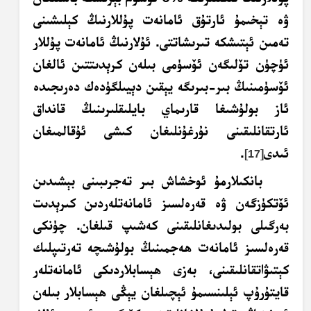
ۋە تېخىمۇ ئارتۇق ئامانەت پۇللارنىڭ كېلىشىنى
تەمىن ئېتىشكە تىرىشاتتى. ئۇلارنىڭ ئامانەت پۇللار
ئۈچۈن تۆلىگەن ئۆسۈمى بىلەن كرېدىتتىن ئالغان
ئۆسۈمىنىڭ بىر-بىرىگە يېقىن دېيىلگۈدەك دەرىجىدە
ئاز بولۇشىغا قارىماي بايلىقلىرىنىڭ قانداق
ئارتقانلىقىنى نۇرغۇنلىغان كىشى ئۇقالمىغان
ئىدى
.
[17]
بانكىلارمۇ ئوخشاش بىر تەجرىبىنى بېشىدىن
ئۆتكۈزگەن ۋە قەرەلسىز ئامانەتلەردىن
كىرېدىت
بەرگىلى بولىدىغانلىقىنى كەشىپ قىلغان. چۈنكى
قەرەلسىز ئامانەت ھەجمىنىڭ بولۇشىچە تەرتىپلىك
كېتىۋاتقانلىقىنى، بەزى ھېسابلاردىكى ئامانەتلەر
قايتۇرۇپ ئېلىنسىمۇ ئېچىلغان يېڭى ھېسابلار بىلەن