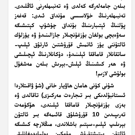
بىلەن جامەلەرگە كەلدى ۋە تەنبىھلەرنى ئاڭلىدى.
تەنبىھلەرنىڭ خۇلاسىسى مۇنداق ئىدى: قەغەز
پۇلنىڭ ئېتىبارىنىڭ بۇنداق چۈشۈپ كېتىشىگە
سەۋەبچى بولغان بۇزغۇنچىلار جازالىنىدۇ ۋە يۈزلۈك
ئالتۇننى يۈز ئاتمىش قۇرۇشتىن ئارتۇق ئېلىپ-
ساتقانلار قاماققا ئېلىنىدۇ، دۇكانلارنىڭ ئېچىلىشى
ۋە ھەر كىشىنىڭ ئېلىش-بېرىش بىلەن مەشغۇل
بولۇشى لازىم!
شۇنى كۈنى ھامان ھاۋيار خانى (شۇ ۋاقىتلاردا
ئىستانبۇلدىكى بىر تىجارەت مەركىزى) تاقالدى ۋە
بەزى بۇزغۇنچىلار قاماققا ئېلىندى، ھۆكۈمەت
تەرىپىدىن 10 قۇرۇشلۇق قائىمەگە بىر ئالتۇن
بېرىلىپ ئېلىم-سېتىم باشلاندى، مىڭلارچە كىشىگە
ئالتۇن يېتىشتۈرۈش مۇمكىن بولمايدىغانلىقى