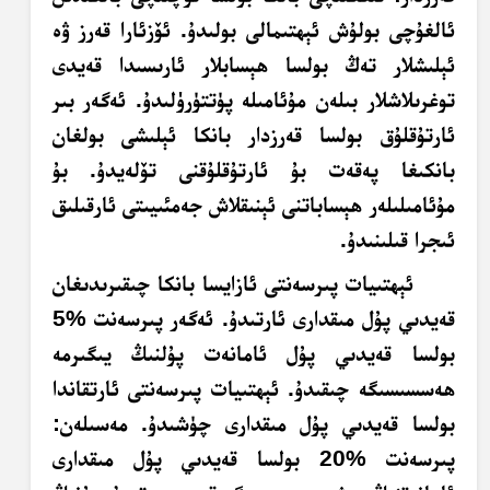
ئالغۇچى بولۇش ئېھتىمالى بولىدۇ. ئۆزئارا قەرز ۋە
ئېلىشلار تەڭ بولسا ھېسابلار ئارىسىدا قەيدى
توغرىلاشلار بىلەن مۇئامىلە پۈتتۈرۈلىدۇ. ئەگەر بىر
ئارتۇقلۇق بولسا قەرزدار بانكا ئېلىشى بولغان
بانكىغا پەقەت بۇ ئارتۇقلۇقنى تۆلەيدۇ. بۇ
مۇئامىلىلەر ھېساباتنى ئېنىقلاش جەمئىيىتى ئارقىلىق
ئىجرا قىلىنىدۇ.
ئېھتىيات پىرسەنتى ئازايسا بانكا
چىقىرىدىغان
قەيدىي پۇل مىقدارى ئارتىدۇ. ئەگەر پىرسەنت %5
بولسا قەيدىي پۇل ئامانەت پۇلنىڭ يىگىرمە
ھەسسىسىگە چىقىدۇ. ئېھتىيات پىرسەنتى ئارتقاندا
بولسا قەيدىي پۇل مىقدارى چۈشىدۇ. مەسىلەن:
پىرسەنت %20 بولسا قەيدىي پۇل مىقدارى