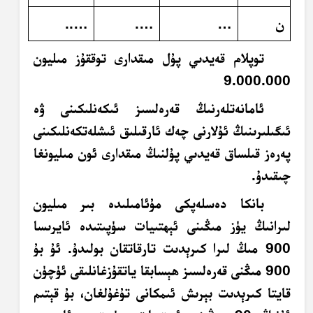
ن
…
….
…..
توپلام قەيدىي پۇل مىقدارى توققۇز مىليون
9.000.000
ئامانەتلەرنىڭ قەرەلسىز ئىكەنلىكىنى ۋە
ئىگىلىرىنىڭ ئۇلارنى چەك ئارقىلىق ئىشلەتكەنلىكىنى
پەرەز قىلساق قەيدىي پۇلنىڭ مىقدارى ئون مىليونغا
چىقىدۇ.
بانكا دەسلەپكى مۇئامىلىدە بىر مىليون
لىرانىڭ يۈز مىڭىنى ئېھتىيات سۈپىتىدە ئايرىسا
900 مىڭ لىرا
كىرېدىت تارقاتقان بولىدۇ. ئۇ بۇ
900 مىڭنى قەرەلسىز ھېسابقا ياتقۇزغانلىقى ئۈچۈن
قايتا
كىرېدىت
بېرىش ئىمكانى تۇغۇلغان، بۇ قېتىم