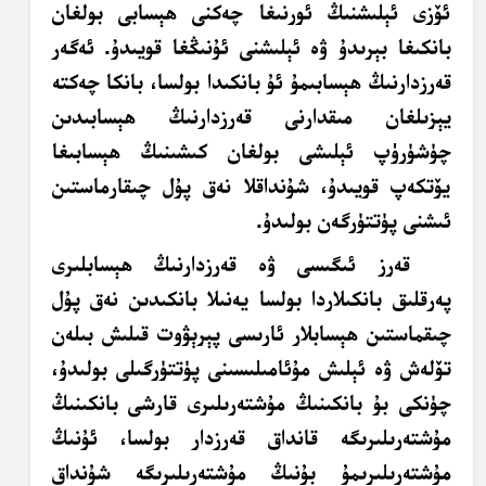
ئۆزى ئېلىشنىڭ ئورنىغا چەكنى ھېسابى بولغان
بانكىغا بېرىدۇ ۋە ئېلىشنى ئۇنىڭغا قويىدۇ. ئەگەر
قەرزدارنىڭ ھېسابىمۇ ئۇ بانكىدا بولسا، بانكا چەكتە
يېزىلغان مىقدارنى قەرزدارنىڭ ھېسابىدىن
چۈشۈرۈپ ئېلىشى بولغان كىشىنىڭ ھېسابىغا
يۆتكەپ قويىدۇ، شۇنداقلا نەق پۇل چىقارماستىن
ئىشنى پۈتتۈرگەن بولىدۇ.
قەرز ئىگىسى ۋە قەرزدارنىڭ ھېسابلىرى
پەرقلىق بانكىلاردا بولسا يەنىلا بانكىدىن نەق پۇل
چىقماستىن ھېسابلار ئارىسى پېرېۋوت قىلىش بىلەن
تۆلەش ۋە ئېلىش مۇئامىلىسىنى پۈتتۈرگىلى بولىدۇ،
چۈنكى بۇ بانكىنىڭ مۇشتەرىلىرى قارشى بانكىنىڭ
مۇشتەرىلىرىگە قانداق قەرزدار بولسا، ئۇنىڭ
مۇشتەرىلىرىمۇ بۇنىڭ مۇشتەرىلىرىگە شۇنداق