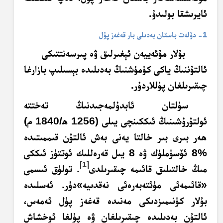
ئايرىشقا بولىدۇ.
1- دۆلەت باسقان بەدىلى بار قەغەز پۇل
بۇلار مۇئەييەن ئېغىرلىق ۋە پىرسەنتتىكى
ئالتۇننىڭ ياكى كۈمۈشنىڭ بەدىلىدە بېسىلىپ بازارغا
چىقىرىلغان پۇللاردۇر.
سۇلتان ئابدۇلمەجىدنىڭ تەختتە
ئولتۇرۇشىنىڭ ئىككىنچى يىلى (1256 ھ/1840 م)
ھەر بىرى بىر خالتا يەنى بەش ئالتۇن قىممىتىدە
%8 ئۆسۈملۈك ۋە 8 يىل قەرەللىك ئوتتۇز ئىككى
[1]
مىڭ خالتىلىق قائىمە چىقىرىلدى
. تولۇق ئىسمى
«قائىمەئى مۇئتەبەرەئى نەقدىيە»دۇر. ئەسلىدە
بۇلار كۈنىمىزدىكى مەنىدە قەغەز پۇل ئەمەس،
ئالتۇن بەدىلىدە چىقىرىلغان ۋە پۇلغا ئوخشاش