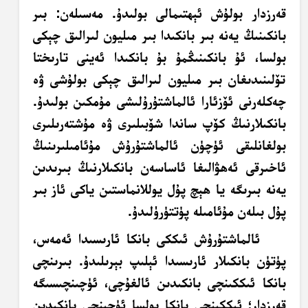
قەرزدار بولۇش ئېھتىمالى بولىدۇ. مەسىلەن: بىر
بانكىنىڭ يەنە بىر بانكىدا بىر مىليون لىرالىق چېكى
بولسا، ئۇ بانكىنىڭمۇ بۇ بانكىدا ئەينى تارىختا
تۆلىنىدىغان بىر مىليون لىرالىق چېكى بولۇشى ۋە
چەكلەرنى ئۆزئارا ئالماشتۇرۇلىشى مۇمكىن بولىدۇ.
بانكىلارنىڭ كۆپ ساندا شۆبىلىرى ۋە مۇشتەرىلىرى
بولغانلىقى ئۈچۈن ئالماشتۇرۇش مۇئامىلىرىنىڭ
ئاخىرقى ئەھۋالىغا ئاساسەن بانكىلارنىڭ بىرىدىن
يەنە بىرىگە يا ھېچ پۇل يوللانماستىن ياكى ئاز بىر
پۇل بىلەن مۇئامىلە پۈتتۈرۈلىدۇ.
ئالماشتۇرۇش ئىككى بانكا ئارىسىدا ئەمەس،
پۈتۈن بانكىلار ئارىسىدا ئېلىپ بېرىلىدۇ. بىرىنچى
بانكا ئىككىنچى بانكىدىن ئالغۇچى، ئۈچىنچىسىگە
قەرزدار؛ ئىككىنچى بانكا بولسا ئۈچىنچى بانكىدىن