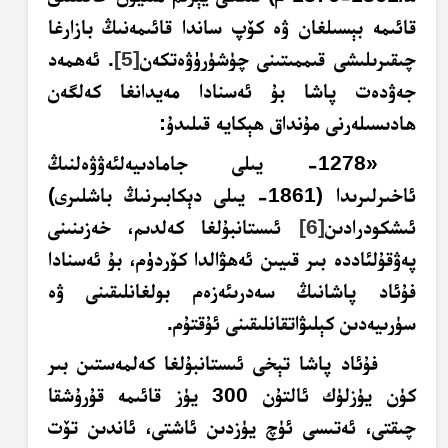
قائىمە بېسىلغان ۋە كۆپ ساندا قائىمەنىڭ بازارغا
چىقىرىلىشى قىممىتىنى چۈشۈرۈۋەتكەن
[5]
. ئەھمەد
جەۋدەت پاشا بۇ ئەسنادا مەيدانغا كەلگەن
ھادىسىلەرنى مۇنداق
ھېكايە
قىلىدۇ:
«1278- يىلى جامادىيەلئەۋۋەلنىڭ
ئاخىرلىرىدا (1861- يىلى دېكابىرنىڭ باشلىرى)
ئىشكودرادىن
[6]
ئىستانبۇلغا كەلدىم، خەزىنىنى
پەۋقۇلئاددە بىر قىيىن ئەھۋالدا كۆردۈم، بۇ ئەسنادا
فۇئاد پاشانىڭ سەدرىئەزەم بولغانلىقىنى ۋە
سۈرىيەدىن كېلىۋاتقانلىقىنى ئۇقتۇم.
فۇئاد پاشا تېخى ئىستانبۇلغا كەلمەستىن بىر
كۈن يۈزلۈك ئالتۇن 300 يۈز قائىمە قۇرۇشقا
چىقتى، ئەتىسى ئۈچ يۈزدىن ئاشتى، ئاندىن تۆت