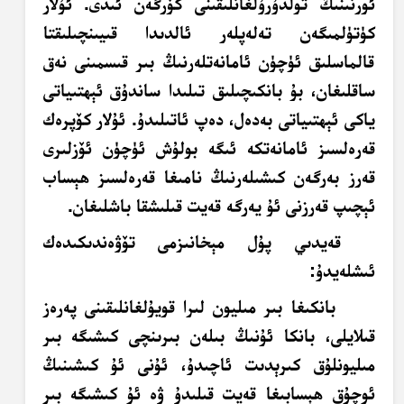
ئورنىنىڭ تولدۇرۇلغانلىقىنى كۆرگەن ئىدى. ئۇلار
كۈتۈلمىگەن تەلەپلەر ئالدىدا قىيىنچىلىقتا
قالماسلىق ئۈچۈن ئامانەتلەرنىڭ بىر قىسمىنى نەق
ساقلىغان، بۇ بانكىچىلىق تىلىدا ساندۇق ئېھتىياتى
ياكى ئېھتىياتى بەدەل، دەپ ئاتىلىدۇ. ئۇلار كۆپرەك
قەرەلسىز ئامانەتكە ئىگە بولۇش ئۈچۈن ئۆزلىرى
قەرز بەرگەن كىشىلەرنىڭ نامىغا قەرەلسىز ھېساب
ئېچىپ قەرزنى ئۇ يەرگە قەيت قىلىشقا باشلىغان.
قەيدىي پۇل مېخانىزمى تۆۋەندىكىدەك
ئىشلەيدۇ:
بانكىغا بىر مىليون لىرا قويۇلغانلىقىنى پەرەز
قىلايلى، بانكا ئۇنىڭ بىلەن بىرىنچى كىشىگە بىر
مىليونلۇق
كىرېدىت ئاچىدۇ، ئۇنى ئۇ كىشىنىڭ
ئوچۇق ھېسابىغا قەيت قىلىدۇ ۋە ئۇ كىشىگە بىر