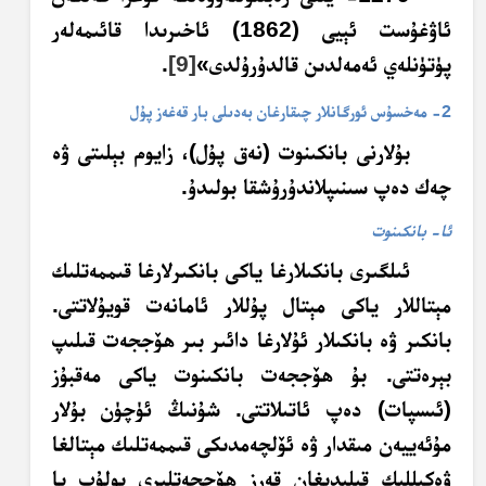
ئاۋغۇست ئېيى (1862) ئاخىرىدا قائىمەلەر
پۈتۈنلەي ئەمەلدىن قالدۇرۇلدى»
[9]
.
2- مەخسۇس ئورگانلار چىقارغان بەدىلى بار قەغەز پۇل
بۇلارنى بانكىنوت (نەق پۇل)، زايوم بېلىتى ۋە
چەك دەپ سىنىپلاندۇرۇشقا بولىدۇ.
ئا- بانكىنوت
ئىلگىرى بانكىلارغا ياكى بانكىرلارغا قىممەتلىك
مېتاللار ياكى مېتال پۇللار ئامانەت قويۇلاتتى.
بانكىر ۋە بانكىلار ئۇلارغا دائىر بىر ھۆججەت قىلىپ
بېرەتتى. بۇ ھۆججەت بانكىنوت ياكى مەقبۇز
(ئىسپات) دەپ ئاتىلاتتى. شۇنىڭ ئۈچۈن بۇلار
مۇئەييەن مىقدار ۋە ئۆلچەمدىكى قىممەتلىك مېتالغا
ۋەكىللىك قىلىدىغان قەرز ھۆججەتلىرى بولۇپ يا