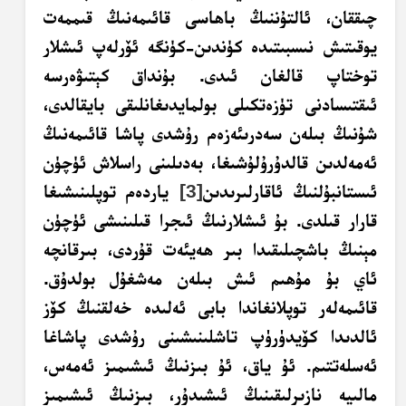
چىققان، ئالتۇننىڭ باھاسى قائىمەنىڭ قىممەت
يوقىتىش نىسبىتىدە كۈندىن-كۈنگە ئۆرلەپ ئىشلار
توختاپ قالغان ئىدى. بۇنداق كېتىۋەرسە
ئىقتىسادنى تۈزەتكىلى بولمايدىغانلىقى بايقالدى،
شۇنىڭ بىلەن سەدرىئەزەم رۇشدى پاشا قائىمەنىڭ
ئەمەلدىن قالدۇرۇلۇشىغا، بەدىلىنى راسلاش ئۈچۈن
ئىستانبۇلنىڭ ئاقارلىرىدىن
[3]
ياردەم توپلىنىشىغا
قارار قىلدى. بۇ ئىشلارنىڭ ئىجرا قىلىنىشى ئۈچۈن
مېنىڭ باشچىلىقىدا بىر ھەيئەت قۇردى، بىرقانچە
ئاي بۇ مۇھىم ئىش بىلەن مەشغۇل بولدۇق.
قائىمەلەر توپلانغاندا بابى ئەلىدە خەلقنىڭ كۆز
ئالدىدا كۆيدۈرۈپ تاشلىنىشىنى رۇشدى پاشاغا
ئەسلەتتىم. ئۇ ياق، ئۇ بىزنىڭ ئىشىمىز ئەمەس،
مالىيە نازىرلىقىنىڭ ئىشىدۇر، بىزنىڭ ئىشىمىز