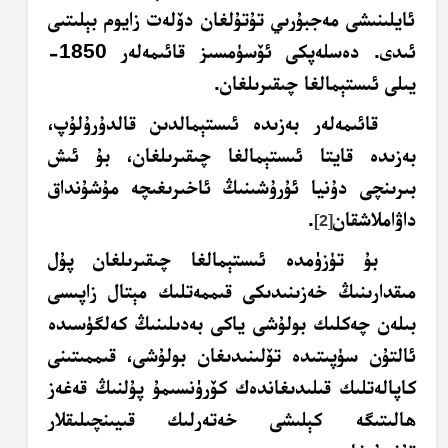
ئايلىنىشى مەجبۇرىي تۇتۇلغان دۆلەت زايوم بېلىتىى
ئىدى. دەسلەپكى ئۆسۈمسىز قائىمەلەر 1850-
يىلى ئىستېمالغا چىقىرىلغان.
قائىمەلەر بەزىدە ئىستېمالدىن قالدۇرۇلۇپ،
بەزىدە قايتا ئىستېمالغا چىقىرىلغان، بۇ ئىش
بىرىنچى دۇنيا ئۇرۇشىنىڭ ئاخىرىغىچە مۇشۇنداق
داۋاملاشقان
.
[2]
بۇ تۈزۈمدە ئىستېمالغا چىقىرىلغان پۇل
مىقدارىنىڭ خەزىنىدىكى قىممەتلىك مېتال زاپىسى
بىلەن چەكلىك بولۇشى ياكى بەدىلىنىڭ كەلگۈسىدە
ئالتۇن سۈپىتىدە تۆلىنىدىغان بولۇشى، قىممىتىنى
كاپالەتلىك قىلىدىغاندەك كۆرۈنسىمۇ پۇلنىڭ قەغەز
ھالىتىگە كېلىشى خەتەرلىك قىيىنچىلىقلار