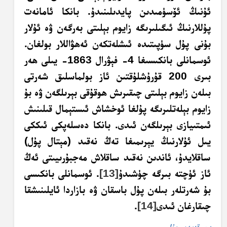
ئۇنىڭ ئۆسۈمىدىن پايدىلىنىدۇ. بانكا ئامانەت
پۇللارنىڭ ئىگىلىرىگە زايوم بېلىتى بەرگەن ۋە ئۇلار
بۇنى پۇل سۈپىتىدە ئىشلەتكەن ئەھۋاللار بولغان.
ئوسمانلى بانكىسىغا 4- فېۋرال 1863- يىلى ھەر
بىرى 200 قۇرۇشلۇقتىن ئاز بولماسلىق شەرتى
بىلەن زايوم بېلىتى چىقىرىش ھوقۇقى بېرىلگەن ۋە بۇ
زايوم بېلەتلىرىگە پۇلغا ئوخشاش ئىستېمال قىلىنىش
ئىمتىيازى بېرىلگەن ئىدى. بانكا دەسلەپكى ئىككى
يىل ئۇلارنىڭ يېرىمىغا تەڭ نەقىد (مېتال پۇل)
ساقلايدۇ، ئاندىن نەقىد ساقلاش مەجبۇرىيىتى ئەڭ
ئاز ئۈچتە بىرگە چۈشىدۇ
[13]
. ئوسمانلى بانكىسى
بۇ شەرتلەر بىلەن پۇل باسقان ۋە بازاردا ئايلىنىشقا
چىقارغان ئىدى
[14]
.
ب- قەيدىي پۇل