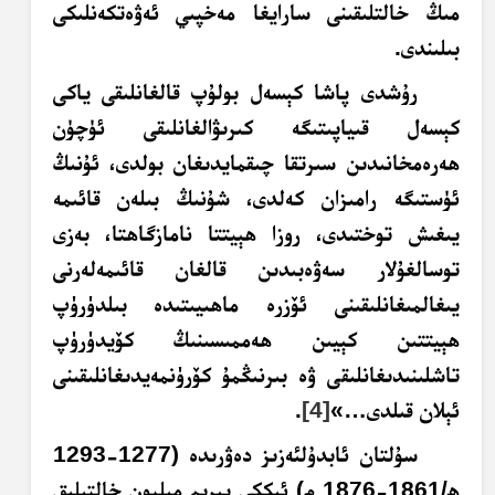
مىڭ خالتلىقىنى سارايغا مەخپىي ئەۋەتكەنلىكى
بىلىندى.
رۇشدى پاشا كېسەل بولۇپ قالغانلىقى ياكى
كېسەل قىياپىتىگە كىرىۋالغانلىقى ئۈچۈن
ھەرەمخانىدىن سىرتقا چىقمايدىغان بولدى، ئۇنىڭ
ئۈستىگە رامىزان كەلدى، شۇنىڭ بىلەن قائىمە
يىغىش توختىدى، روزا ھېيتتا نامازگاھتا، بەزى
توسالغۇلار سەۋەبىدىن قالغان قائىمەلەرنى
يىغالمىغانلىقىنى ئۆزرە ماھىيىتىدە بىلدۈرۈپ
ھېيتتىن كېيىن ھەممىسىنىڭ كۆيدۈرۈپ
تاشلىنىدىغانلىقى ۋە بىرنىڭمۇ كۆرۈنمەيدىغانلىقىنى
ئېلان قىلدى…»
[4]
.
سۇلتان ئابدۇلئەزىز دەۋرىدە (1277-1293
ھ/1861-1876 م) ئىككى يېرىم مىليون خالتىلىق