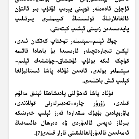
ئۈچۈن ئادەملەر توپىنى يېرىپ ئۆتۈپ بىر ئالتۇن
ئالغانلارنىڭ تولىسىنىڭ كىيىملىرى يىرتىلىپ
پايدىسىدىن زىيىنى ئېشىپ كېتەتتى.
چوڭ ئېلىم-سېتىملەر توختاپ كەتكەن ئىدى،
لېكىن تىجارەتچىلەر ئارىسىدا بۇ باھادا قائىمە
كۈچكە ئىگە بولۇپ ئۇششاق-چۈششەك ئېلىم-
سېتىملەر بولدى، ئاندىن فۇئاد پاشا ئىستانبۇلغا
كېلىپ ئىش باشلىدى.
فۇئاد پاشا ئەھۋالنى پادىشاھقا ئېنىق مەلۇم
قىلدى، زۆرۈر چارە-تەدبىرلەرنى قوللاندى،
ياۋروپادىن
بۈيۈك مىقداردا قەرز ئېلىپ خەزىنىگە
بىرئاز نەپەس ئالدۇردى ۋە دەرھال قائىمەنىڭ
ئەمەلدىن قالدۇرۇلغانلىقىنى قارار قىلدى
.
[7]