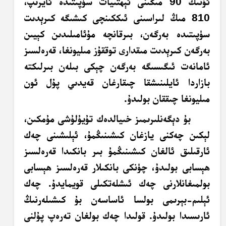
ئۇنىڭ 90 مىڭىنى ئېھتىيات سۈپىتىدە ئايرىپ،
810 مىڭ لىراسىنى ئىككىنچى كىشىگە
كىرېدىت
سۈپىتىدە بەرگەن، بىرقانچە مۇئامىلىدىن كېيىن
بەرگەن
كىرېدىت
مىقدارى توققۇز مىليونغا، قەرەلسىز
ئامانەت ئىگىسىگە بەرگەن چېكى بىلەن بىرلىكتە
بازاردا ئايلىنىشقا چىقارغان قەيدىي پۇل ئون
مىليونغا چىققان بولىدۇ.
بۇ دېگەنلىرىمىز خىيالدەك تۇيۇلۇشى مۇمكىن،
لېكىن چەكنى يازغان كىشىنىڭمۇ، ئېلىشىنى چەك
ئارقىلىق ئالغان كىشىنىڭمۇ بىر بانكىدا قەرەلسىز
ھېسابى بولىدۇ، چۈنكى بانكىلار قەرەلسىز ھېسابى
بولمىغانلارنى چەك ئىشلەتكىلى قويمايدۇ. چەك
ئېلىم-بېرىمى بولسا ئاساسەن بۇ كىشىلەرنىڭ
ئارىسىدا بولىدۇ. قولىدا چەك بولغان تەرەپ پۇلنى