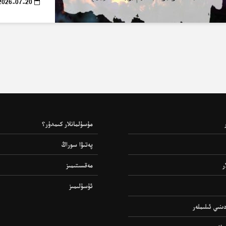
2026-07-20
مۇسۇلمانلار كىمدۇر؟
پەتىۋا سوراڭ
ر
مەقسىتىمىز
ئۇسۇلىمىز
ىنىي ئىلىملەر