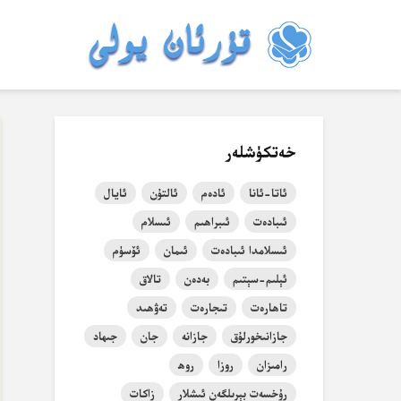
خەتكۈشلەر
ئاتا-ئانا
ئادەم
ئالتۇن
ئايال
ئىبادەت
ئىبراھىم
ئىسلام
ئىسلامدا ئىبادەت
ئىمان
ئۆسۈم
ئېلىم-سېتىم
بەدەن
تالاق
تاھارەت
تىجارەت
تەۋھىد
جازانىخورلۇق
جازانە
جان
جىھاد
رامىزان
روزا
روھ
رۇخسەت بېرىلگەن ئىشلار
زاكات