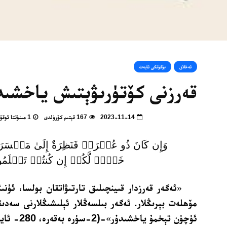
ئەخلاق
بۈگۈنكى ئايەت
قەرزنى كۆتۈرىۋېتىش ياخشىد
2023-11-14
167 قېتىم كۆرۈلدى
1 مىنۇتتا ئوقۇپ بولالايسىز
وَإِن كَانَ ذُو عُسۡرَةٖ فَنَظِرَةٌ إِلَىٰ مَيۡسَرَة
خَيۡرٞ لَّكُمۡ إِن كُنتُمۡ تَعۡلَمُ
«
ئەگەر قەرزدار قىينچىلىق تارتىۋاتقان بولسا، ئۇن
مۆھلەت بېرىڭلار. ئەگەر بىلسەڭلار ئېلىشىڭلارنى سەدىقە
ئۈچۈن تېخمۇ ياخشىدۇر
»
-(2-سۈرە بەقەرە، 280- ئايەت).