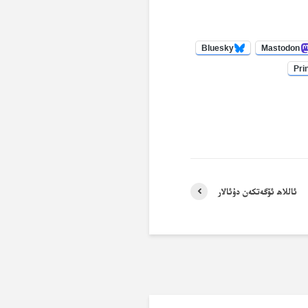
Bluesky
Mastodon
Pri
ئاللاھ ئۆگەتكەن دۇئالار