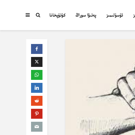
ئۇسۇلىمىز
پەتىۋا سوراڭ
كۇتۇپخانا