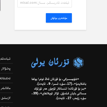
ئېلخەت
ئادرېسىڭىز.
مىسال:
misal@misal.com
مۇشتەرى بولۇش
ئىبادەتلەر
پەتىۋالار
تەتقىقاتلا
«شۈبھىسىزكى، بۇ قۇرئان ئەڭ توغرا يولغا
باشلايدۇ»-(17-سۈرە ئىسرا، 9- ئايەت).
ماقالىلەر
«بىز بۇ قۇرئاندا ئىنسانلار ئۈچۈن ھەر تۈرلۈك
مىسالنى بايان قىلدۇق. ئۇلار ئويلانغاي»-(39-
لازىملىق د
سۈرە زۇمەر، 27- ئايەت).