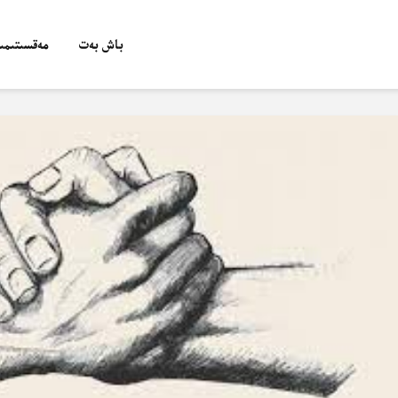
باش بەت
مەقسىتىمىز