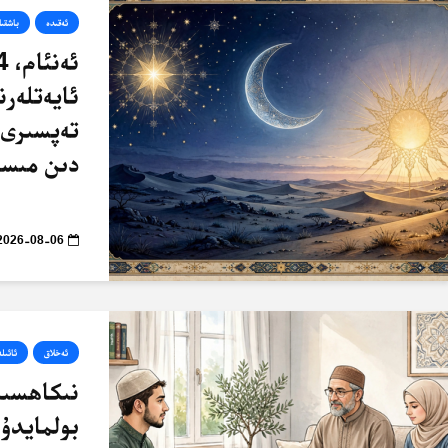
ئەقىدە
باشقىل
ئايەتلەرن
تەپسىرى 
دىن مىسا
2026-08-06
ئەخلاق
ئائىلە
نىكاھسىز 
بولمايدۇ