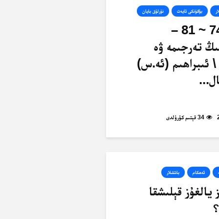
ار
بۈگۈنكى ئايەت
نۇرلۇق بايان
ئەنئام، 74 ~ 81 –
ىڭ تەرجىمە ۋە
\ ئىبراھىم (ئە.س)
ل...
34 قېتىم كۆرۈلدى
ئەھكام
باشقىلار
يالغۇز قېلىشقا
؟