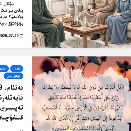
سۇئال: ت
بىلەن قىز نىكا
بولامدۇ؟ ھازىر
پۈتۈشتۇق دەپلا
2026-07-20
ئەقىدە
ئېلانلا
نۇرلۇق بايان
ئايەتلەرن
تەپسىرى 
قىلغۇچىلا