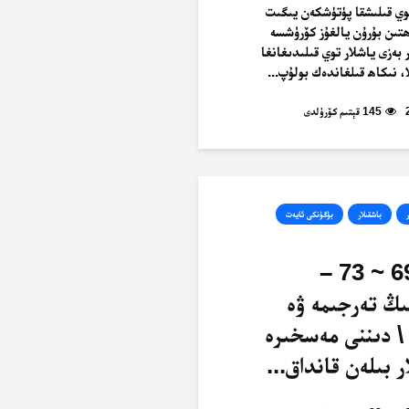
وي قىلىشقا پۈتۈشكەن يىگىت
ھتىن بۇرۇن يالغۇز كۆرۈشسە
 بەزى ياشلار توي قىلىدىغانغا
، نىكاھ قىلغاندەك بولۇپ...
145 قېتىم كۆرۈلدى
ر
باشقىلار
بۈگۈنكى ئايەت
ئەنئام، 69 ~ 73 –
ىڭ تەرجىمە ۋە
\ دىننى مەسخىرە
ر بىلەن قانداق...