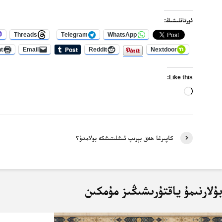
ئورتاقلىشىڭ:
Threads
Telegram
WhatsApp
nt
Email
Reddit
Nextdoor
Like this:
Loading…
كاپىرغا ھەق بېرىپ ئىشلىتىشكە بولامدۇ؟
ۇلارنىمۇ ياقتۇرىشىڭىز مۇمكىن