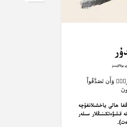
ۇر
ٖۚ وَأَن تَصَدَّقُواْ
ونَ
ىڭغا ھالى ياخشىلانغۇچە
 قىلىۋەتكىنىڭلار سىلەر