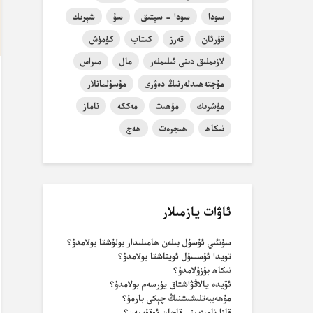
سودا
سودا - سېتىق
سۇ
شېرىك
قۇرئان
قەرز
كىتاب
كۈمۈش
لازىملىق دىنى ئىلىملەر
مال
مىراس
مۇجتەھىدلەرنىڭ دەۋرى
مۇسۇلمانلار
مۇشرىك
مۇھىت
مەككە
ناماز
نىكاھ
ھىجرەت
ھەج
ئاۋات يازمىلار
سۈنئىي ئۇسۇل بىلەن ھامىلىدار بولۇشقا بولامدۇ؟
تويدا ئۇسسۇل ئويناشقا بولامدۇ؟
نىكاھ بۇزۇلامدۇ؟
ئۆيدە يالاڭۋاشتاق يۈرسەم بولامدۇ؟
مۇھەببەتلىشىشنىڭ چېكى بارمۇ؟
قازا نامىزىمنى قاچان ئوقۇيمەن؟