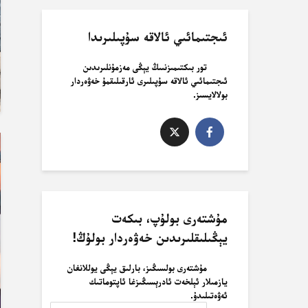
ئىجتىمائىي ئالاقە سۇپىلىرىدا
تور بىكتىمىزنىىڭ يېڭى مەزمۇنلىرىدىن
ئىجتىمائىي ئالاقە سۇپىلىرى ئارقىلىقمۇ خەۋەردار
بولالايسىز.
مۇشتەرى بولۇپ، بىكەت
يېڭىلىقلىرىدىن خەۋەردار بولۇڭ!
مۇشتەرى بولسىڭىز، بارلىق يېڭى يوللانغان
يازمىلار ئېلخەت ئادرېسىڭىزغا ئاپتوماتىك
ئەۋەتىلىدۇ.