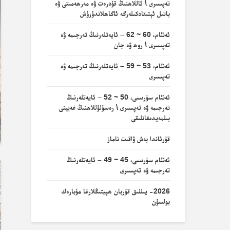
تەپسىرى \ ئاللاھنىڭ قۇدرەت ۋە مەرھەمىتى ۋە
باتىل ئېتىقادكىلەرگە ئاگاھلاندۇرۇش
ئەنئام، 60 ~ 62 – ئايەتلەرنىڭ تەرجىمە ۋە
تەپسىرى \ روھ ۋە جان
ئەنئام، 53 ~ 59 – ئايەتلەرنىڭ تەرجىمە ۋە
تەپسىرى
ئەنئام سۈرىسى، 50 ~ 52 – ئايەتلەرنىڭ
تەرجىمە ۋە تەپسىرى \ رەسۇلۇللاھنىڭ غەيبنى
بىلمەيدىغانلىقى
قۇرئاندا بەش ۋاقىت ناماز
ئەنئام سۈرىسى، 45 ~ 49 – ئايەتلەرنىڭ
تەرجىمە ۋە تەپسىرى
2026- يىللىق قۇربان ھېيتىڭلارغا مۇبارەك
بولسۇن