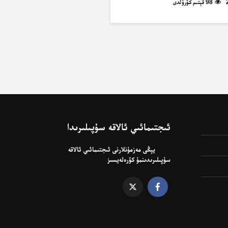
98 قېتىم كۆرۈلدى
ئىجتىمائىي ئالاقە سۇپىلىرىدا
يېڭى مەزمۇنلارنى ئىجتىمائىي ئالاقە
سۇپىلىرىدىنمۇ كۆرەلەيسىز