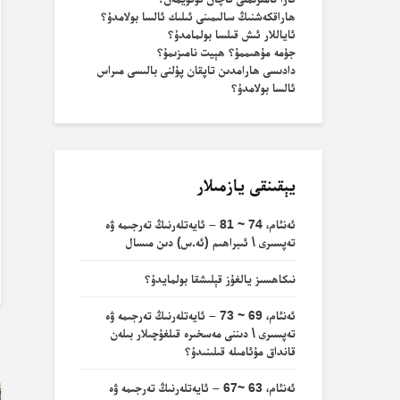
ھاراقكەشنىڭ سالىمىنى ئىلىك ئالسا بولامدۇ؟
ئاياللار ئىش قىلسا بولمامدۇ؟
جۈمە مۇھىممۇ؟ ھېيت نامىزىمۇ؟
دادىسى ھارامدىن تاپقان پۇلنى بالىسى مىراس
ئالسا بولامدۇ؟
يېقىنقى يازمىلار
ئەنئام، 74 ~ 81 – ئايەتلەرنىڭ تەرجىمە ۋە
تەپسىرى \ ئىبراھىم (ئە.س) دىن مىسال
نىكاھسىز يالغۇز قېلىشقا بولمايدۇ؟
ئەنئام، 69 ~ 73 – ئايەتلەرنىڭ تەرجىمە ۋە
تەپسىرى \ دىننى مەسخىرە قىلغۇچىلار بىلەن
ب
قانداق مۇئامىلە قىلىنىدۇ؟
ئەنئام، 63 ~67 – ئايەتلەرنىڭ تەرجىمە ۋە