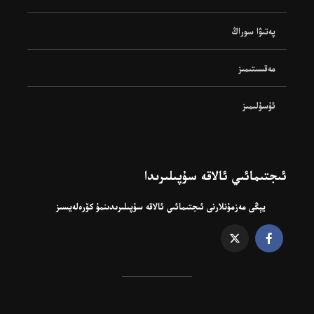
پەتىۋا سوراڭ
مەقسىتىمىز
ئۇسۇلىمىز
ئىجتىمائىي ئالاقە سۇپىلىرىدا
يېڭى مەزمۇنلارنى ئىجتىمائىي ئالاقە سۇپىلىرىدىنمۇ كۆرەلەيسىز