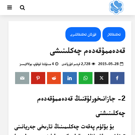
تەتقىقاتلار
قۇرئان تەتقىقاتلىرى
قەدەممۇقەدەم چەكلىنىشى
2015-05-28
2,728 قېتىم كۆرۈلدى
4 مىنۇتتا ئوقۇپ بولالايسىز
2- جازانىخورلۇقنىڭ قەدەممۇقەدەم
چەكلىنىشنى
بۇ بۆلۈم پەقەت چەكلىمىنىڭ تارىخى جەريانىنى