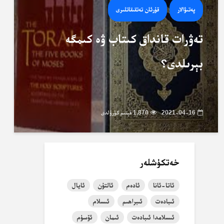
پەتىۋالار
قۇرئان تەتقىقاتلىرى
تەۋرات قانداق كىتاب ۋە كىمگە
بېرىلدى؟
2021-04-16
1,870 قېتىم كۆرۈلدى
خەتكۈشلەر
ئاتا-ئانا
ئادەم
ئالتۇن
ئايال
ئىبادەت
ئىبراھىم
ئىسلام
ئىسلامدا ئىبادەت
ئىمان
ئۆسۈم