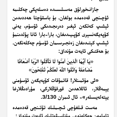
جازانىخورلۇق مەسىلىسىدە دەسلەپكى چەكلىمە
ئۈچىنچى قەدەمدە بولغان.
بۇ باسقۇچتا ھەددىدىن
ئېشىپ كەتكەن ئېغىر دەرىجىدىكى ئۆسۈم، يەنى
كۆپەيگەنسېرى كۆپىيىدىغان، بارا-بارا ئانا پۇلدىنمۇ
ئېشىپ كېتىدىغان زەنجىرسىمان ئۆسۈم چەكلەنگەن.
بۇ ھەقتىكى ئايەت مۇنداق:
«
يَا أَيُّهَا الَّذِينَ آمَنُوا لَا تَأْكُلُوا الرِّبَا أَضْعَافًا
مُضَاعَفَةً وَاتَّقُوا اللَّهَ لَعَلَّكُمْ تُفْلِحُونَ
»
«ئى مۇئمىنلار! قاتمۇقات كۆپەيگەن ئۆسۈمنى
يېمەڭلار، ئاللاھدىن قورقۇڭلاركى، مۇرادىڭلارغا
يېتەلەيسىلەر»- ئال ئىمران 3/130.
مەست قىلغۇچى ئىچىملىك تۆتىنچى قەدەمدە
تامامەن چەكلەندى. مۇناسىۋەتلىك ئايەت مۇنداق: