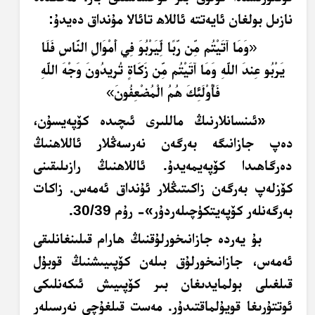
نازىل بولغان ئايەتتە ئاللاھ تائالا مۇنداق دەيدۇ:
«
وَمَا آتَيْتُم مِّن رِّبًا لِّيَرْبُوَ فِي أَمْوَالِ النَّاسِ فَلَا
يَرْبُو عِندَ اللَّهِ وَمَا آتَيْتُم مِّن زَكَاةٍ تُرِيدُونَ وَجْهَ اللَّهِ
فَأُوْلَئِكَ هُمُ الْمُضْعِفُونَ
»
«ئىنسانلارنىڭ ماللىرى ئىچىدە كۆپەيسۇن،
دەپ جازانىگە بەرگەن نەرسەڭلار ئاللاھنىڭ
دەرگاھىدا كۆپەيمەيدۇ. ئاللاھنىڭ رازىلىقىنى
كۆزلەپ بەرگەن زاكىتىڭلار ئۇنداق ئەمەس. زاكات
بەرگەنلەر كۆپەيتكۈچىلەردۇر»- رۇم 30/39.
بۇ يەردە جازانىخورلۇقنىڭ ھارام قىلىنغانلىقى
ئەمەس، جازانىخورلۇق بىلەن كۆپىيىشنىڭ قوبۇل
قىلغىلى بولمايدىغان بىر كۆپىيىش ئىكەنلىكى
ئوتتۇرىغا قويۇلماقتىدۇر. مەست قىلغۇچى نەرسىلەر