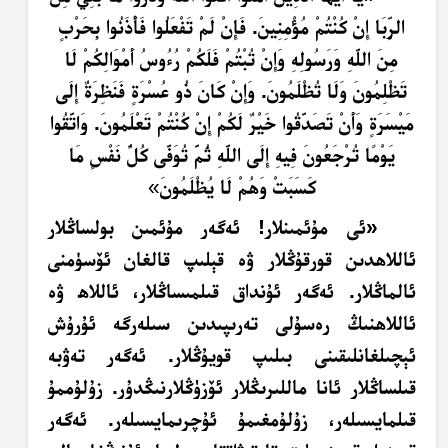
الرِّبَا إِنْ كُنْتُمْ مُؤْمِنِينَ. فَإِنْ لَمْ تَفْعَلُوا فَأْذَنُوا بِحَرْبٍ
مِنَ اللَّهِ وَرَسُولِهِ وَإِنْ تُبْتُمْ فَلَكُمْ رُءُوسُ أَمْوَالِكُمْ لَا
تَظْلِمُونَ وَلَا تُظْلَمُونَ. وَإِنْ كَانَ ذُو عُسْرَةٍ فَنَظِرَةٌ إِلَى
مَيْسَرَةٍ وَأَنْ تَصَدَّقُوا خَيْرٌ لَكُمْ إِنْ كُنْتُمْ تَعْلَمُونَ. وَاتَّقُوا
يَوْمًا تُرْجَعُونَ فِيهِ إِلَى اللَّهِ ثُمَّ تُوَفَّى كُلُّ نَفْسٍ مَا
كَسَبَتْ وَهُمْ لَا يُظْلَمُونَ
»
«ئى مۇئمىنلار! ئەگەر مۇئمىن بولساڭلار
ئاللاھدىن قورقۇڭلار ۋە قېلىپ قالغان ئۆسۈمنى
ئالماڭلار. ئەگەر ئۇنداق قىلمىساڭلار، ئاللاھ ۋە
ئاللاھنىڭ رەسۇلى تەرىپىدىن سىلەرگە ئۇرۇش
ئېچىلغانلىقىنى بىلىپ قويۇڭلار. ئەگەر تەۋبە
قىلساڭلار ئانا ماللىرىڭلار ئۆزۈڭلارنىڭدۇر. زۇلۇممۇ
قىلمايسىلەر، زۇلۇمغىمۇ ئۇچرىمايسىلەر. ئەگەر