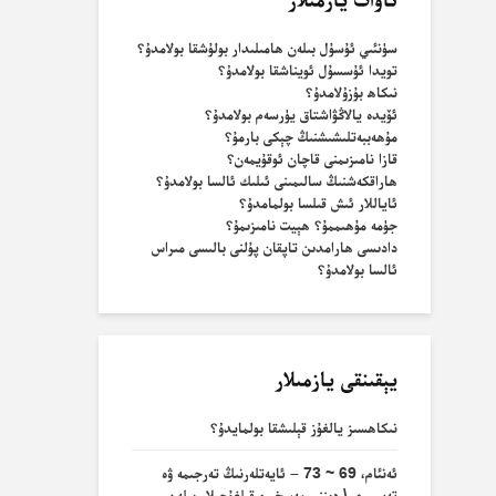
سۈنئىي ئۇسۇل بىلەن ھامىلىدار بولۇشقا بولامدۇ؟
تويدا ئۇسسۇل ئويناشقا بولامدۇ؟
نىكاھ بۇزۇلامدۇ؟
ئۆيدە يالاڭۋاشتاق يۈرسەم بولامدۇ؟
مۇھەببەتلىشىشنىڭ چېكى بارمۇ؟
قازا نامىزىمنى قاچان ئوقۇيمەن؟
ھاراقكەشنىڭ سالىمىنى ئىلىك ئالسا بولامدۇ؟
ئاياللار ئىش قىلسا بولمامدۇ؟
جۈمە مۇھىممۇ؟ ھېيت نامىزىمۇ؟
دادىسى ھارامدىن تاپقان پۇلنى بالىسى مىراس
ئالسا بولامدۇ؟
يېقىنقى يازمىلار
نىكاھسىز يالغۇز قېلىشقا بولمايدۇ؟
ئەنئام، 69 ~ 73 – ئايەتلەرنىڭ تەرجىمە ۋە
تەپسىرى \ دىننى مەسخىرە قىلغۇچىلار بىلەن