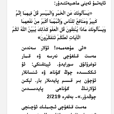
ئايەتمۇ ئەينى ماھىيەتتىدۇر:
«
يَسْأَلُونَكَ عَنِ الْخَمْرِ وَالْمَيْسِرِ قُلْ فِيهِمَا إِثْمٌ
كَبِيرٌ وَمَنَافِعُ لِلنَّاسِ وَإِثْمُهُمَا أَكْبَرُ مِنْ نَفْعِهِمَا
وَيَسْأَلُونَكَ مَاذَا يُنْفِقُونَ قُلِ الْعَفْوَ كَذَلِكَ يُبَيِّنُ اللَّهُ لَكُمُ
الْآيَاتِ لَعَلَّكُمْ تَتَفَكَّرُونَ
»
«ئى مۇھەممەد! ئۇلار سەندىن
مەست قىلغۇچى نەرسە ۋە قىمار
توغرۇلۇق سورايدۇ. ئېيتقىنكى: ئۇ
ئىككىسىدە چوڭ گۇناھ ۋە ئىنسانلار
ئۈچۈن بىر قىسىم پايدىلار بار. لېكىن
ئۇلارنىڭ گۇناھى پايدىسىدىن
چوڭدۇر.»- بەقەرە 2/219
مەست قىلغۇچى ئىچىملىك ئۈچىنچى