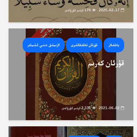
2025-02-17
176 قېتىم كۆرۈلدى
باشقىلار
قۇرئان تەتقىقاتلىرى
لازىملىق دىنىي ئىلىملەر
قۇرئان كەرىم
2021-06-02
2,336 قېتىم كۆرۈلدى