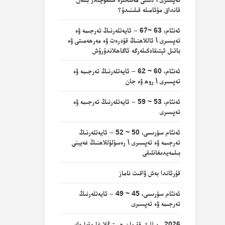
قانداق مۇئامىلە قىلىنىدۇ؟
ئەنئام، 63 ~67 – ئايەتلەرنىڭ تەرجىمە ۋە
تەپسىرى \ ئاللاھنىڭ قۇدرەت ۋە مەرھەمىتى ۋە
باتىل ئېتىقادكىلەرگە ئاگاھلاندۇرۇش
ئەنئام، 60 ~ 62 – ئايەتلەرنىڭ تەرجىمە ۋە
تەپسىرى \ روھ ۋە جان
ئەنئام، 53 ~ 59 – ئايەتلەرنىڭ تەرجىمە ۋە
تەپسىرى
ئەنئام سۈرىسى، 50 ~ 52 – ئايەتلەرنىڭ
تەرجىمە ۋە تەپسىرى \ رەسۇلۇللاھنىڭ غەيبنى
بىلمەيدىغانلىقى
قۇرئاندا بەش ۋاقىت ناماز
ئەنئام سۈرىسى، 45 ~ 49 – ئايەتلەرنىڭ
تەرجىمە ۋە تەپسىرى
2026- يىللىق قۇربان ھېيتىڭلارغا مۇبارەك