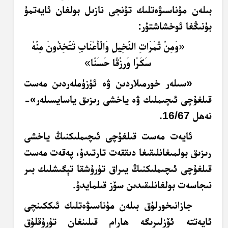
بىلەن مۇناسىۋەتلىك تۇنجى نازىل بولغان ئايەتمۇ
بۇنىڭغا ئوخشاشتۇر:
«
وَمِنْ ثَمَرَاتِ النَّخِيلِ وَالْأَعْنَابِ تَتَّخِذُونَ مِنْهُ
سَكَرًا وَرِزْقًا حَسَنًا
»
«سىلەر خورمىلاردىن ۋە ئۈزۈملەردىن مەست
قىلغۇچى ئىچىملىك ۋە ياخشى رىزىق ياسايسىلەر»-
نەھل 16/67.
ئايەت مەست قىلغۇچى ئىچىملىكنىڭ ياخشى
رىزىق بولمىغانلىقىغا دىققەت تارتىدۇ، پەقەت مەست
قىلغۇچى ئىچىملىكنىڭ يىراق تۇرۇشقا
تېگىشلىك
بىر
نىجاسەت بولغانلىقىدىن سۆز قىلمايدۇ.
جازانىخورلۇق بىلەن مۇناسىۋەتلىك ئىككىنچى
ئايەتتە ئۆزلىرىگە ھارام قىلىنغان تۇرۇقلۇق