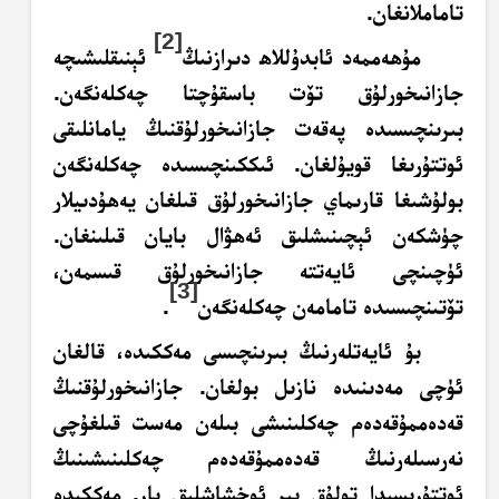
تاماملانغان.
[2]
مۇھەممەد ئابدۇللاھ دىرازنىڭ
ئېنىقلىشىچە
جازانىخورلۇق تۆت باسقۇچتا چەكلەنگەن.
بىرىنچىسىدە پەقەت جازانىخورلۇقنىڭ يامانلىقى
ئوتتۇرىغا قويۇلغان. ئىككىنچىسىدە چەكلەنگەن
بولۇشىغا قارىماي جازانىخورلۇق قىلغان يەھۇدىيلار
چۈشكەن ئېچىنىشلىق ئەھۋال بايان قىلىنغان.
ئۈچىنچى ئايەتتە جازانىخورلۇق قىسمەن،
[3]
تۆتىنچىسىدە تامامەن چەكلەنگەن
.
بۇ ئايەتلەرنىڭ بىرىنچىسى مەككىدە، قالغان
ئۈچى مەدىنىدە نازىل بولغان. جازانىخورلۇقنىڭ
قەدەممۇقەدەم چەكلىنىشى بىلەن مەست قىلغۇچى
نەرسىلەرنىڭ قەدەممۇقەدەم چەكلىنىشىنىڭ
ئوتتۇرىسىدا تولۇق بىر ئوخشاشلىق بار. مەككىدە