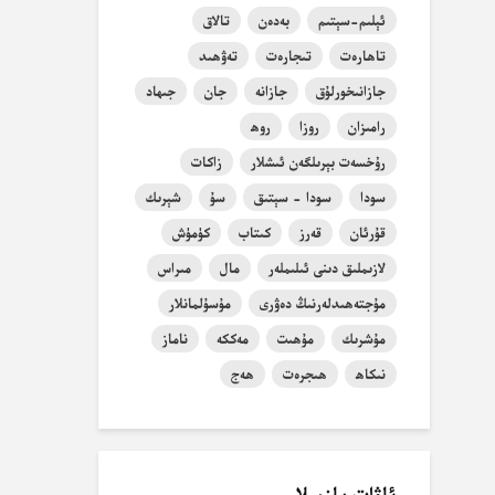
ئېلىم-سېتىم
بەدەن
تالاق
تاھارەت
تىجارەت
تەۋھىد
جازانىخورلۇق
جازانە
جان
جىھاد
رامىزان
روزا
روھ
رۇخسەت بېرىلگەن ئىشلار
زاكات
سودا
سودا - سېتىق
سۇ
شېرىك
قۇرئان
قەرز
كىتاب
كۈمۈش
لازىملىق دىنى ئىلىملەر
مال
مىراس
مۇجتەھىدلەرنىڭ دەۋرى
مۇسۇلمانلار
مۇشرىك
مۇھىت
مەككە
ناماز
نىكاھ
ھىجرەت
ھەج
ئاۋات يازمىلار