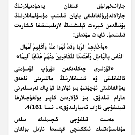
جازانىخورلۇق قىلغان يەھۇدىيلارنىڭ
جازالاندۇرۇلغانلىقى بايان قىلىنىپ مۇسۇلمانلارنىڭ
بۇنىڭدىن ئىبرەت ئېلىشىنىڭ لازىلىملىقىغا ئىشارەت
قىلىنىدۇ. ئايەت مۇنداق:
«
وَأَخْذِهِمُ الرِّبَا وَقَدْ نُهُوا عَنْهُ وَأَكْلِهِمْ أَمْوَالَ
النَّاسِ بِالْبَاطِلِ وَأَعْتَدْنَا لِلْكَافِرِينَ مِنْهُمْ عَذَابًا أَلِيمًا
»
«ئۆزلىرى چەكلەنگەن تۇرۇپ ئۆسۈمنى
ئالغانلىقى ۋە ئىنسانلارنىڭ ماللىرىنى ناھەق
يەۋالغانلىقى ئۈچۈنمۇ بىز ئۇلارغا ئۇ پاك نەرسىلەرنى
ھارام قىلدۇق. بىز ئۇلاردىن كاپىر بولغۇچىلارغا
قىينىغۇچى ئازاب تەييارلىدۇق»- نىسا 4/161.
مەست قىلغۇچى ئىچىملىك بىلەن
مۇناسىۋەتلىك ئىككىنچى قېتىمدا نازىل بولغان