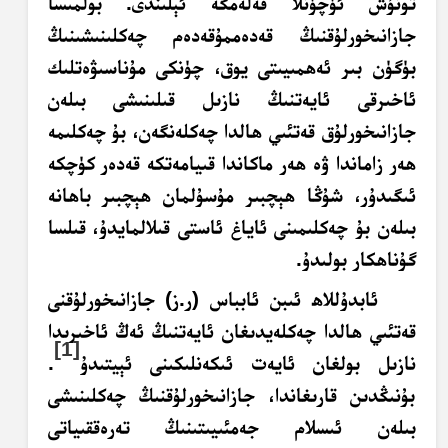
تونۇش ئۈچۈنلا قەلەمگە ئېلىندى. بولمىسا
جازانىخورلۇقنىڭ قەدەممۇقەدەم چەكلىنىشىنىڭ
بۈگۈن بىر ئەھمىيىتى يوق، چۈنكى مۇناسىۋەتلىك
ئاخىرقى ئايەتنىڭ نازىل قىلىنىشى بىلەن
جازانىخورلۇق قەتئىي ھالدا چەكلەنگەن، بۇ چەكلىمە
ھەر زاماندا ۋە ھەر ماكاندا قىيامەتكە قەدەر كۈچكە
ئىگىدۇر، شۇڭا ھېچبىر مۇسۇلمان ھېچبىر باھانە
بىلەن بۇ چەكلىمىنى ئاياغ ئاستى قىلالمايدۇ، قىلسا
گۇناھكار بولىدۇ.
ئابدۇللاھ ئىبن ئابباس (ر.ز) جازانىخورلۇقنى
قەتئىي ھالدا چەكلەيدىغان ئايەتنىڭ ئەڭ ئاخىرىدا
[1]
نازىل بولغان ئايەت ئىكەنلىكىنى ئېيتىدۇ
.
بۇنىڭدىن قارىغاندا، جازانىخورلۇقنىڭ چەكلىنىشى
بىلەن ئىسلام جەمئىيىتىنىڭ تەرەققىياتى