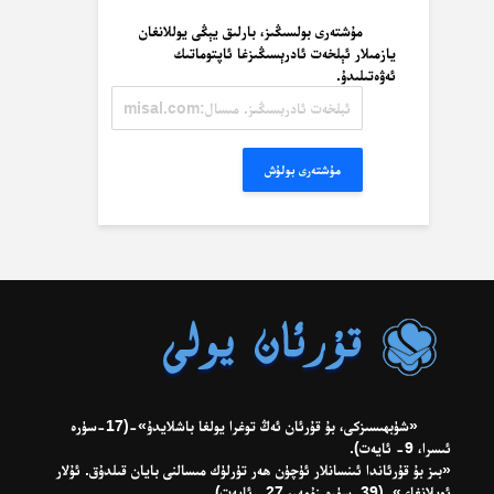
مۇشتەرى بولسىڭىز، بارلىق يېڭى يوللانغان
يازمىلار ئېلخەت ئادرېسىڭىزغا ئاپتوماتىك
ئەۋەتىلىدۇ.
ئېلخەت
ئادرېسىڭىز.
مىسال:
misal@misal.com
مۇشتەرى بولۇش
«شۈبھىسىزكى، بۇ قۇرئان ئەڭ توغرا يولغا باشلايدۇ»-(17-سۈرە
ئىسرا، 9- ئايەت).
«بىز بۇ قۇرئاندا ئىنسانلار ئۈچۈن ھەر تۈرلۈك مىسالنى بايان قىلدۇق. ئۇلار
ئويلانغاي»-(39-سۈرە زۇمەر، 27- ئايەت).