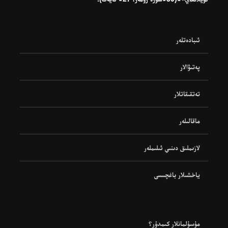
ئىبادەتلەر
پەتىۋالار
تەتقىقاتلار
ماقالىلەر
لازىملىق دىنىي ئىلىملەر
ياخشىلار باغچىسى
مۇسۇلمانلار كىمدۇر؟