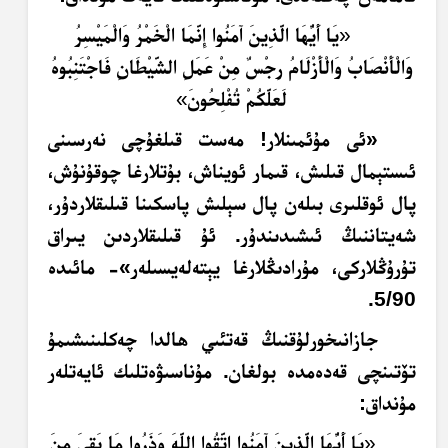
«
يَا أَيُّهَا الَّذِينَ آمَنُوا إِنَّمَا الْخَمْرُ وَالْمَيْسِرُ
وَالْأَنْصَابُ وَالْأَزْلَامُ رِجْسٌ مِنْ عَمَلِ الشَّيْطَانِ فَاجْتَنِبُوهُ
لَعَلَّكُمْ تُفْلِحُونَ
»
«ئى مۇئمىنلار! مەست قىلغۇچى نەرسىنى
ئىستېمال قىلىش، قىمار ئويناش، بۇتلارغا چوقۇنۇش،
پال ئوقلىرى بىلەن پال سېلىش پاسكىنا قىلىقلاردۇر،
شەيتاننىڭ ئىشىدىندۇر. ئۇ قىلىقلاردىن يىراق
تۇرۇڭلاركى، مۇرادىڭلارغا يېتەلەيسىلەر»- مائىدە
.
5/90
جازانىخورلۇقنىڭ قەتئىي ھالدا چەكلىنىشىمۇ
تۆتىنچى قەدەمدە بولغان. مۇناسىۋەتلىك ئايەتلەر
مۇنداق:
«
يَا أَيُّهَا الَّذِينَ آمَنُوا اتَّقُوا اللَّهَ وَذَرُوا مَا بَقِيَ مِنَ