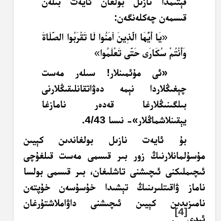
قېتىمدا نازىل بولغان ئايەت بىلەن
قىسمەن چەكلەنگەن:
«
يَا أَيُّهَا الَّذِينَ آمَنُوا لَا تَقْرَبُوا الصَّلَاةَ
وَأَنْتُمْ سُكَارَى حَتَّى تَعْلَمُوا
»
«ئى مۇئمىنلار! سىلەر مەست
چېغىڭلاردا نېمە دەۋاتقانلىقىڭلارنى
بىلگىنىڭلارغا قەدەر نامازغا
يېقىنلاشماڭلار»- نىسا 4/43.
بۇ ئايەت نازىل بولغاندىن كېيىن
مۇسۇلمانلارنىڭ زور بىر قىسمى مەست قىلغۇچى
ئىچىملىكنى ئىچىشنى تاشلىغان، بىر قىسمى بولسا
ناماز ۋاقىتلىرىنىڭ تېشىدا خۇسۇسەن خۇپتەن
نامىزىدىن كېيىن ئىچىشنى داۋاملاشتۇرغان
[4]
ئىدى
.