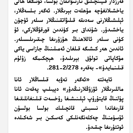
قەرزدار قىيىنچىلىق تارتىۋاتقان بولسا، ئۇنىڭغا ھالى
ياخشىلانغۇچە مۆھلەت بېرىڭلار. ئەگەر بىلسەڭلار،
ئېلىشىڭلارنى سەدىقە قىلىۋاتقىنىڭلار سىلەر ئۈچۈن
ياخشىدۇر. شۇنداق بىر كۈندىن قورقۇڭلاركى، ئۇ
كۈنى سىلەر ئاللاھنىڭ ھۇزۇرىغا چىقىرىلىسىلەر.
ئاندىن ھەر كىشىگە قىلغان ئەمىلىنىڭ جازاسى ياكى
مۇكاپاتى تولۇق بېرىلىدۇ، ھېچكىمگە زۇلۇم
قىلىنمايدۇ»- بەقەرە 2/278-281.
ئايەتتە «ئەگەر تەۋبە قىلساڭلار ئانا
ماللىرىڭلار ئۆزۈڭلارنىڭدۇر» دېيىلىپ پەقەت ئانا
پۇلنىڭ قايتۇرۇپ ئېلىنىشىغا رۇخسەت قىلىنغانلىقىغا
قارىغاندا نىسبىتى قانچىلىك بولسا بولسۇن
ئۆسۈمنىڭ چەكلەنگەنلىكى كەسكىن بىر شەكىلدە
ئوتتۇرىغا چىقىدۇ.