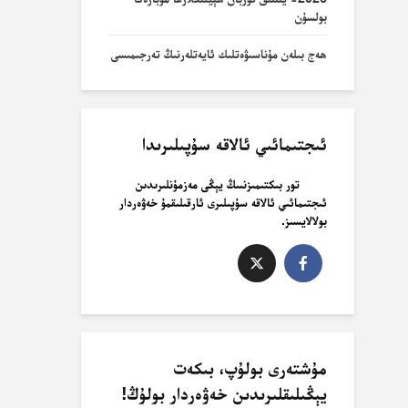
بولسۇن
ھەج بىلەن مۇناسىۋەتلىك ئايەتلەرنىڭ تەرجىمىسى
ئىجتىمائىي ئالاقە سۇپىلىرىدا
تور بىكتىمىزنىىڭ يېڭى مەزمۇنلىرىدىن
ئىجتىمائىي ئالاقە سۇپىلىرى ئارقىلىقمۇ خەۋەردار
بولالايسىز.
مۇشتەرى بولۇپ، بىكەت
يېڭىلىقلىرىدىن خەۋەردار بولۇڭ!