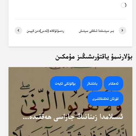
Loading…
بىر سېتىشتا ئىككى سېتىش
رەسۇلۇللاھ (ئە.س)دىن كېيىن
بۇلارنىمۇ ياقتۇرىشىڭىز مۇمكىن
ئەھكام
باشقىلار
بۈگۈنكى ئايەت
قۇرئان تەتقىقاتلىرى
ئىسلامدا زىنانىڭ جازاسى ھەققىدە...