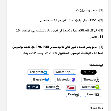
[1]
– بۇخارى، بۇيۇئ 25.
– 1951- يىلى پارىژدا سۆزلىگەن بىر لېكسىيەسىدىن.
[2]
– قاراڭ: ئابدۇللاھ دىراز، ئەررىبا فى نەزەرىل قانۇنىلئىسلامى، كۇۋەيت، 15-
[3]
18- بەتلەر.
[4]
– ئەبۇ بەكر ئەھمەد ئىبن ئەلى ئەلجەسساس (305-370 ھ)، ئەھكامۇلقۇرئان،
نىسا 43- ئايەتنىڭ تەپسىرى، ئىستانبۇل 1335، 2- جىلد، 202- بەت.
ئورتاقلىشىڭ:
Telegram
WhatsApp
Bluesky
Mastodon
Threads
Reddit
Nextdoor
Print
Email
Like this: